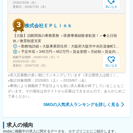
2026/10/28（水）
気になる
更新日：
2026/7/30（木）
株式会社ＥＰＬｉｎｋ
【大阪】治験関係の事務業務 ＜医療事務経験者歓迎！＞◆土日祝
休／教育制度充実
＜勤務地詳細＞大阪事業部住所：大阪府大阪市中央区道修町1-5-18 朝日生命道修町ビル3階勤務地最寄駅：大阪市営堺筋線／北浜駅受動喫煙対策：敷地内全面禁煙変更の範囲：会社の定める事業所
＜予定年収＞346万円～462万円＜賃金形態＞月給制＜賃金内訳＞月額（基本給）：210,500円～277,900円その他固定手当/月：8,000円～15,000円＜月給＞218,500円～292,900円＜昇給有無＞有＜残業手当＞有＜給与補足＞前職・経験を考慮の上、決定致します。■年収内訳＝基本給×12ヶ月＋賞与（基本給×4ヶ月)■賞与：年2回（6月、12月）／昇給：年1回（10月）※業績に応じ、決算賞与（秋季賞与）支給の場合あり（10月）■時間外・休日出勤手当等の割増賃金は別途支給賃金はあくまでも目安の金額であり、選考を通じて上下する可能性があります。月給(月額)は固定手当を含めた表記です。
掲載予定期間：
2026/7/20（月）
〜
2026/10/18（日）
気になる
更新日：
2026/7/20（月）
※求人応募数の多い順にランキングしています（非公開求人は除く）。
※集計対象期間：2026/8/1（土）～2026/8/7（金）
※事情により掲載終了予定日よりも前に求人募集が終了していることもご
ざいます。その場合は当サイトから応募はできませんので、あらかじめご
了承ください。
SMO
の人気求人ランキングを詳しく見る
求人の傾向
dodaに掲載中の求人に関するデータを、カテゴリごとにご紹介します。