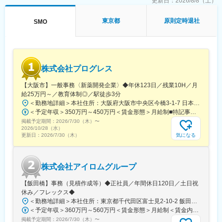
するセントラルIRB（治験審査委員会）の運営支援を行っていま
更新日：
2026/8/8（土）
変更の範囲：会社の定める業務
す。
・土日祝休みで有給消化率は93％のため、キャリアとプライベー
東京都
原則定時退社
SMO
トの両立がし易い環境です。
変更の範囲：会社の定める業務
株式会社プログレス
【大阪市】一般事務〈新薬開発企業〉◆年休123日／残業10H／月
給25万円～／教育体制◎／駅徒歩3分
＜勤務地詳細＞本社住所：大阪府大阪市中央区今橋3-1-7 日本生命今橋ビル受動喫煙対策：屋内全面禁煙変更の範囲：無
＜予定年収＞350万円～450万円＜賃金形態＞月給制■特記事項なし＜賃金内訳＞月額（基本給）：232,000円～260,000円固定残業手当/月：18,000円～20,000円（固定残業時間10時間0分/月）超過した時間外労働の残業手当は追加支給＜月給＞250,000円～280,000円（一律手当を含む）＜昇給有無＞有＜残業手当＞有＜給与補足＞■賞与（年4回）：初年度0.7か月分、2年目以降1.4か月（変動有）■昇給（年1回以上）＊通勤手当（全額）＊住宅手当＊習い事支援手当 （社員が契約した習い事を上限7,000円として80％を支給）＊医療費補助手当 （社員とその両親の保険診療の医療費の自己負担額の50％を支給）賃金はあくまでも目安の金額であり、選考を通じて上下する可能性があります。月給(月額)は固定手当を含めた表記です。
掲載予定期間：
2026/7/30（木）
〜
2026/10/28（水）
気になる
更新日：
2026/7/30（木）
株式会社アイロムグループ
【飯田橋】事務（見積作成等）◆正社員／年間休日120日／土日祝
休み／フレックス◆
＜勤務地詳細＞本社住所：東京都千代田区富士見2-10-2 飯田橋グラン・ブルーム勤務地最寄駅：各線／飯田橋駅受動喫煙対策：屋内全面禁煙
＜予定年収＞360万円～560万円＜賃金形態＞月給制＜賃金内訳＞月額（基本給）：290,000円～350,000円＜月給＞290,000円～350,000円＜昇給有無＞有＜残業手当＞有＜給与補足＞※詳細は、能力・経験に応じて決定します。■昇給：年1回■賞与：年2回（但し、決算賞与追加支給にて年3回の実績有）賃金はあくまでも目安の金額であり、選考を通じて上下する可能性があります。月給(月額)は固定手当を含めた表記です。
掲載予定期間：
2026/7/30（木）
〜