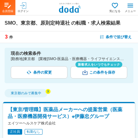
会員登録
ログイン
気になる
メニュー
SMO、東京都、原則定時退社
の転職・求人検索結果
3
条件で並び替え
件
現在の検索条件
[勤務地]東京都 [業種]SMO-医薬品・医療機器・ライフサイエンス・医療系サービス [詳細条件](休日・働き方)原則定時退社
新着求人をいつでもチェック
条件の変更
この条件を保存
東京都
のみで募集中
【東京/管理職】医薬品メーカーへの提案営業（医薬
品・医療機器開発サービス）※伊藤忠グループ
エイツーヘルスケア株式会社
正社員
転勤なし