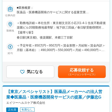
■業務概要：
医薬品・医療機器開発のサービスに関する提案営業
仕事内容
新規クライアントの開拓・既存クライアントからのリピート案件
獲得に向けて、社内の関係部署と連携して効率的な営業活動を実
＜勤務地詳細＞本社住所：東京都文京区小石川1-4-1 住友不動産後
施していただきます。
楽園ビル20階勤務地最寄駅：地下鉄三田線／春日駅受動喫煙対
■業務詳細：
勤務地
策：屋内全面禁煙変更の範囲：会社の定める事業所（リモートワ
【最寄り駅】
・製薬企業や大学病院からの新規案件創出
ーク含む）
春日駅(東京都)、後楽園駅、本郷三丁目駅
・既存クライアントからのリピート案件の深耕
・見積依頼（RFP）の内容や顧客ニーズの分析
＜予定年収＞850万円～950万円＜賃金形態＞月給制＜賃金内訳＞
・関係部署と連携した上で提案内容等の検討、コーディネイト
月額（基本給）：490,000円～550,000円＜月給＞490,000円～
・秘密保持契約や業務委受託契約等の契約交渉・締結手続
給与
550,000円＜昇給有無＞有＜残業手当＞無＜給与補足＞※経験・能
・各種セミナーへのブース出展時の対応
力・資格等考慮し、当社規程に則して決定します。■賞与：年2回
・伊藤忠グループ会社と連携した提案や受託案件のフォローアッ
（標準支給月数：年間4.5ヶ月）■昇給：年1回賃金はあくまでも目
プ
安の金額であり、選考を通じて上下する可能性があります。月給
応募依頼する
・メンバーマネジメント
気になる
(月額)は固定手当を含めた表記です。
（エージェントサービス）
■組織構成：
配属予定のビジネスディベロップメント本部は15名程の組織にな
っており、20～40代の方まで幅広く活躍しています。
■就業環境の魅力：
【東京／スペシャリスト】医薬品メーカーへの法人営
・リモートワーク制度、時短勤務制度など、効率的に働ける環境
業◆医薬品・医療機器開発サービスの提案／伊藤忠G
が整っています。
・有給取得率70％、産休／育休後の復職率100％と、ワークライ
エイツーヘルスケア株式会社
フバランスを重視する社風です。
正社員
転勤なし
■当社の強み：