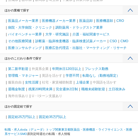
ほかの業種で探す
医薬品メーカー業界
医療機器メーカー業界
医薬品卸
医療機器卸
CRO
病院・大学病院・クリニック
調剤薬局・ドラッグストア業界
バイオベンチャー業界
大学・研究施設
介護・福祉関連サービス
その他医療関連
診断薬・臨床検査機器・臨床検査試薬メーカー
CSO
CMO
医療コンサルティング
医療広告代理店・出版社・マーケティング・リサーチ
ほかのこだわり条件で探す
第二新卒歓迎
外資系企業
年間休日120日以上
フレックス勤務
管理職・マネジャー
英語を活かす
学歴不問
転勤なし（勤務地限定）
服装自由
女性活躍
社宅・家賃補助制度
上場企業
中国語を活かす
退職金制度
残業20時間未満
完全週休2日制
職種未経験歓迎
土日祝休み
海外出張あり
U・Iターン支援あり
ほかの固定給で探す
固定給25万円以上
固定給35万円以上
転職・求人doda（デューダ）トップ
関東
東京都
医薬品・医療機器・ライフサイエンス・医療
系サービス
SMO
原則定時退社の転職・求人情報