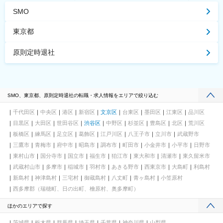
SMO
東京都
原則定時退社
SMO、東京都、原則定時退社の転職・求人情報をエリアで絞り込む
千代田区
中央区
港区
新宿区
文京区
台東区
墨田区
江東区
品川区
目黒区
大田区
世田谷区
渋谷区
中野区
杉並区
豊島区
北区
荒川区
板橋区
練馬区
足立区
葛飾区
江戸川区
八王子市
立川市
武蔵野市
三鷹市
青梅市
府中市
昭島市
調布市
町田市
小金井市
小平市
日野市
東村山市
国分寺市
国立市
福生市
狛江市
東大和市
清瀬市
東久留米市
武蔵村山市
多摩市
稲城市
羽村市
あきる野市
西東京市
大島町
利島村
新島村
神津島村
三宅村
御蔵島村
八丈町
青ヶ島村
小笠原村
西多摩郡（瑞穂町、日の出町、檜原村、奥多摩町）
ほかのエリアで探す
茨城県
栃木県
群馬県
埼玉県
千葉県
神奈川県
山梨県