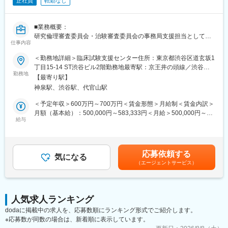
正社員
転勤なし
■フルフレックスタイム制、在宅勤務制度、時短勤務制度など、効
率的に働けます。
■有給取得率70％、産休育休後の復職率100％と、ワークライフバ
■業務概要：
ランスを重視する社風です。
研究倫理審査委員会・治験審査委員会の事務局支援担当として、
仕事内容
以下の業務をご担当いただきます。
【当社の強み】
＜勤務地詳細＞臨床試験支援センター住所：東京都渋谷区道玄坂1
■臨床試験の国際化が急速に進む現在、グローバル・スタディに対
■具体的な仕事：
丁目15-14 ST渋谷ビル2階勤務地最寄駅：京王井の頭線／渋谷駅
応できることが必須となっています。英語でコミュニケーション
・研究倫理審査委員会・治験審査委員会の運営支援
勤務地
受動喫煙対策：屋内全面禁煙変更の範囲：会社の定める事業所
ができるだけでなく、日本で効率的に試験を実施するための提案
【最寄り駅】
・手続書類の作成支援、書類の管理・保管
やリーダーシップが求められています。当社ではグローバル･スタ
神泉駅、渋谷駅、代官山駅
・委員会の議事録作成
ディ経験のあるスタッフが350名を超え、グローバル対応力強化
・見積書や契約書、請求書等の作成
＜予定年収＞600万円～700万円＜賃金形態＞月給制＜賃金内訳＞
のために社内研修プログラムの充実を図っています。社内組織体
・研究に係るコンサルティング
月額（基本給）：500,000円～583,333円＜月給＞500,000円～
制もグローバル・スタディを専属で実施するモニタリング部門を
給与
583,333円＜昇給有無＞有＜残業手当＞無＜給与補足＞■賞与：無
設け、CTMSやeTMFをサポートするIH（In-House）-CRAも配置
■マネジメント業務：
賃金はあくまでも目安の金額であり、選考を通じて上下する可能
しています。
・事務局スタッフ3名の業務進捗の管理や実務のサポート
性があります。月給(月額)は固定手当を含めた表記です。
・事務局スタッフが作成した資料のレビューや一次承認業務
■クライアントのご要望に応じて、アジア各国での開発に関する戦
応募依頼する
気になる
略・薬事コンサルティング、薬事申請業務、現地の薬事制度・市
（エージェントサービス）
■組織構成：
場調査等の薬事関連業務をサポートいたします。海外現地法人を
臨床試験管理部で事務局支援を行う社員は4名です。センター長代
通じて、モニタリング等の治験業務も提供いたします。
理1名に加え、メンバー3名の人員構成です。
■大手グローバルCROの1つであり、世界70ヶ国に15,000人以上
人気求人ランキング
■当社の特徴：
のスタッフを擁するPRA Health Sciences社と日本における治験
dodaに掲載中の求人を、応募数順にランキング形式でご紹介します。
・当社は治験施設支援機関（SMO）として活動する2005年創業の
実施に関する戦略的パートナーシップ契約を締結しています。
※応募数が同数の場合は、新着順に表示しています。
会社です。国内外の製薬企業や全国の医療機関等から審査を受託