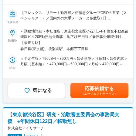
（1）臨床試験の国際化が急速に進む現在、グローバル・スタディ
に対応できることが必須となっています。英語でコミュニケーシ
【フレックス・リモート勤務可／伊藤忠グループCROの営業（ス
ョンができるだけでなく、日本でより効率的に試験を実施するた
ペシャリスト）／国内外の大手メーカーと多数取引】
めの提案やリーダーシップが求められています。既に当社ではグ
仕事内容
ローバル･スタディ経験のあるスタッフが350名を超え、さらなる
【はじめに】
＜勤務地詳細＞本社住所：東京都文京区小石川1-4-1 住友不動産後
グローバル対応力強化のために社内研修プログラムの充実を図っ
CROである当社にて、医薬品メーカー向けの提案営業を募集しま
楽園ビル20F勤務地最寄駅：地下鉄三田線／春日駅受動喫煙対
ています。また、社内組織体制もグローバル・スタディを専属で
す。医薬品・医療機器開発のサービスを新規・既存クライアント
勤務地
策：屋内全面禁煙変更の範囲：会社の定める事業所（リモートワ
実施するモニタリング部門を設け、CTMSやeTMFをサポートする
【最寄り駅】
へ提案いただきます。
ーク含む）
IH（In-House）-CRAも配置しています。
春日駅(東京都)、後楽園駅、本郷三丁目駅
（2）クライアントのご要望に応じて、アジア各国での開発に関す
【業務内容】
＜予定年収＞790万円～890万円＜賃金形態＞月給制＜賃金内訳＞
る戦略・薬事コンサルティング、薬事申請業務、現地の薬事制
※スペシャリストはマネジメント業務はございません。
月額（基本給）：470,000円～530,000円＜月給＞470,000円～
度・市場調査等の薬事関連業務をサポートいたします。また、海
■製薬企業や大学病院からの新規案件創出
給与
530,000円＜昇給有無＞有＜残業手当＞無＜給与補足＞※経験・能
外現地法人を通じて、モニタリング等の治験業務も提供いたしま
■既存クライアントからのリピート案件の深耕
力・資格等考慮し、当社規程に則して決定します。■賞与：年2回
す。
■見積依頼（RFP）の内容や顧客ニーズの分析
（標準支給月数：年間4.5ヶ月）■昇給：年1回賃金はあくまでも目
（3）大手グローバルCROの1つであり、世界70ヶ国に15,000人
■関係部署と連携した上で提案内容等の検討、コーディネイト
安の金額であり、選考を通じて上下する可能性があります。月給
以上のスタッフを擁するPRA Health Sciences社（現ICONクリニ
応募依頼する
■秘密保持契約や業務委受託契約等の契約交渉・締結手続
気になる
(月額)は固定手当を含めた表記です。
カルリサーチ合同会社）と日本における治験実施に関する戦略的
（エージェントサービス）
■各種セミナーへのブース出展時の対応
パートナーシップ契約を締結しています。
■伊藤忠グループ会社と連携した提案や受託案件のフォローアップ
【組織構成】
変更の範囲：会社の定める業務
【東京都渋谷区】研究・治験審査委員会の事務局支
配属予定のビジネスディベロップメント本部は15名程の組織にな
援 ※年間休日122日／転勤無し
っており、20～40代の方まで幅広く活躍しています。
株式会社アイリサーチ
【働く環境】