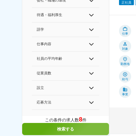
会社・職場の環境
正社員
待遇・福利厚生
語学
仕事
仕事内容
対象
社員の平均年齢
勤務地
従業員数
給与
設立
事業
応募方法
8
この条件の求人数
件
検索する