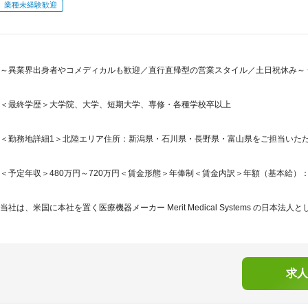
業種未経験歓迎
～異業界出身者やコメディカルも歓迎／直行直帰型の営業スタイル／土日祝休み～ 
＜最終学歴＞大学院、大学、短期大学、専修・各種学校卒以上
＜勤務地詳細1＞北陸エリア住所：新潟県・石川県・長野県・富山県をご担当いただく
＜予定年収＞480万円～720万円＜賃金形態＞年俸制＜賃金内訳＞年額（基本給）：4,800,
当社は、米国に本社を置く医療機器メーカー Merit Medical Systems の日本法人として
求人