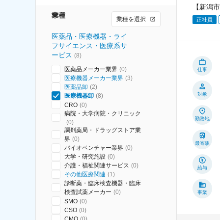
【新潟市
業種
業種を選択
正社員
医薬品・医療機器・ライ
フサイエンス・医療系サ
ービス
(
8
)
医薬品メーカー業界
(
0
)
仕事
医療機器メーカー業界
(
3
)
医薬品卸
(
2
)
対象
医療機器卸
(
8
)
CRO
(
0
)
病院・大学病院・クリニック
勤務地
(
0
)
調剤薬局・ドラッグストア業
界
(
0
)
最寄駅
バイオベンチャー業界
(
0
)
大学・研究施設
(
0
)
介護・福祉関連サービス
(
0
)
給与
その他医療関連
(
1
)
診断薬・臨床検査機器・臨床
検査試薬メーカー
(
0
)
事業
SMO
(
0
)
CSO
(
0
)
CMO
(
0
)