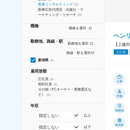
医療コンサルティング
(
1
)
医療広告代理店・出版社・マ
ーケティング・リサーチ
(
0
)
職種
職種を選択
ヘン
勤務地、路線・駅
勤務地を選択
【上越市
正社員
路線・駅を選択
新潟県
(
8
)
雇用形態
正社員
(
8
)
仕事
契約社員
(
0
)
その他（FCオーナー・業務委託な
ど）
(
0
)
対象
年収
勤務地
指定しない
以上
最寄駅
指定しない
以下