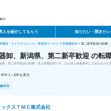
載中
求人を紹介してもらう
知りたい・聞きたい
ントサービス
転職ノウハウ
療機器・ライフサイエンス・医療系サービス
医療機器卸
第二新卒歓迎の転職・
器卸、新潟県、第二新卒歓迎 の転
サービス
データで見る転職
潟県、第二新卒歓迎の転職・求人検索結果です。左の求人検索条件にて絞込みがで
ーエージェントサービス
コラム・インタビュー
件中
1～8
件
を表示
転職Q&A
(
3
)
募集中
メックスＴＭＣ株式会社