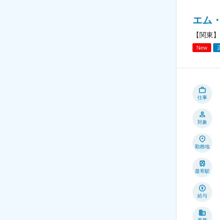
エム
【関東】
New
仕事
対象
勤務地
最寄駅
給与