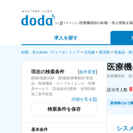
医療機器卸の転職・求人情報を掲
求人を探す
詳細条件から探す
エージェ
転職・求人doda（デューダ）トップ
北信越
新潟県
医薬品・医
医療機
新着求人から探す
スカウト
[
]
現在の検索条件
条件変更
医療機器卸、新
[勤務地]新潟県 [業種]医療機器卸-医薬
求人特集から探す
パートナ
品・医療機器・ライフサイエンス・医療
8
系サービス [詳細条件](募集・採用情報)
該当求人数
第二新卒歓迎
詳細を見る
新潟県のみで
検索条件を保存
シス
基本条件