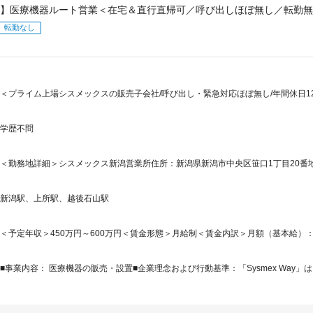
】医療機器ルート営業＜在宅＆直行直帰可／呼び出しほぼ無し／転勤無
転勤なし
＜プライム上場シスメックスの販売子会社/呼び出し・緊急対応ほぼ無し/年間休日125
学歴不問
＜勤務地詳細＞シスメックス新潟営業所住所：新潟県新潟市中央区笹口1丁目20番地5号
新潟駅、上所駅、越後石山駅
＜予定年収＞450万円～600万円＜賃金形態＞月給制＜賃金内訳＞月額（基本給）：240,0
■事業内容： 医療機器の販売・設置■企業理念および行動基準：「Sysmex Way」は