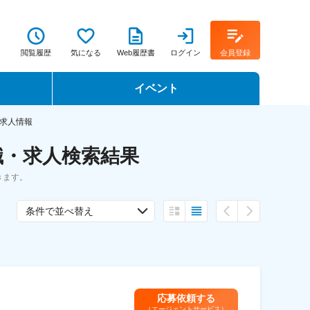
閲覧履歴
気になる
Web履歴書
ログイン
会員登録
イベント
転職イベント・転職セミナー
求人情報
職・求人検索結果
転職フェア
きます。
転職セミナー動画
条件で並べ替え
応募依頼する
（エージェントサービス）