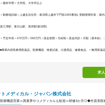
＜最終学歴＞大学院、大学卒以上
＜勤務地詳細＞上越支店住所：新潟県上越市下門前1665番地1 受動喫煙対策：屋
直江津駅、春日山駅、黒井駅(新潟県)
＜予定年収＞470万円～590万円＜賃金形態＞月給制＜賃金内訳＞月額（基本給）：266,0
■事業内容医療用医薬品、医療機器、検査試薬、介護用品、健康食品、一般用医薬品な
求人
ットメディカル・ジャパン株式会社
医療機器営業≪異業界やコメディカルも歓迎≫研修3か月◎◆外資系医