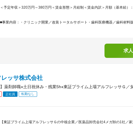
＜予定年収＞320万円～380万円＜賃金形態＞月給制＜賃金内訳＞月額（基本給）：120,0
■事業内容：・クリニック開業／改装トータルサポート・歯科医療機器／歯科材料
求人
フレッサ株式会社
】薬剤師職※土日祝休み・残業5h※東証プライム上場アルフレッサＧ／
転勤なし
正社員
【東証プライム上場アルフレッサＧの中核企業／医薬品卸売会社4メガ卸の1社／家