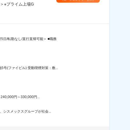
＞※プライム上場G
日/転勤なし/直行直帰可能＞ ■職務
(ファイビル) 受動喫煙対策：敷...
00円～330,000円...
、シスメックスグループが社会...