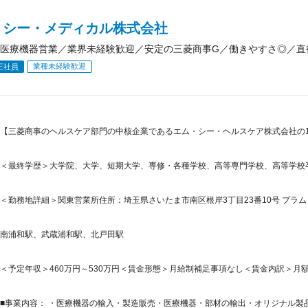
・シー・メディカル株式会社
医療機器営業／業界未経験歓迎／安定の三菱商事G／働きやすさ◎／直
業種未経験歓迎
正社員
【三菱商事のヘルスケア部門の中核企業であるエム・シー・ヘルスケア株式会社の1
＜最終学歴＞大学院、大学、短期大学、専修・各種学校、高等専門学校、高等学校
＜勤務地詳細＞関東営業所住所：埼玉県さいたま市南区根岸3丁目23番10号 プラムビ
南浦和駅、武蔵浦和駅、北戸田駅
＜予定年収＞460万円～530万円＜賃金形態＞月給制補足事項なし＜賃金内訳＞月額（基本
■事業内容： ・医療機器の輸入・製造販売・医療機器・部材の輸出・オリジナル製品