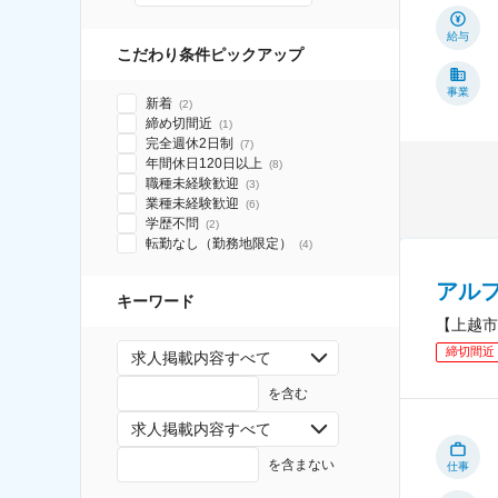
給与
こだわり条件ピックアップ
事業
新着
(
2
)
締め切間近
(
1
)
完全週休2日制
(
7
)
年間休日120日以上
(
8
)
職種未経験歓迎
(
3
)
業種未経験歓迎
(
6
)
学歴不問
(
2
)
転勤なし（勤務地限定）
(
4
)
アル
キーワード
【上越市
締切間近
求人掲載内容すべて
を含む
求人掲載内容すべて
を含まない
仕事