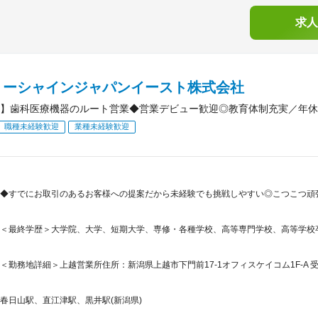
求人
リーシャインジャパンイースト株式会社
】歯科医療機器のルート営業◆営業デビュー歓迎◎教育体制充実／年休
職種未経験歓迎
業種未経験歓迎
◆すでにお取引のあるお客様への提案だから未経験でも挑戦しやすい◎こつこつ頑張
＜最終学歴＞大学院、大学、短期大学、専修・各種学校、高等専門学校、高等学校
＜勤務地詳細＞上越営業所住所：新潟県上越市下門前17-1オフィスケイコム1F-A 受
春日山駅、直江津駅、黒井駅(新潟県)