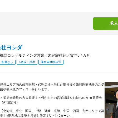
求人
会社ヨシダ
機器コンサルティング営業／未経験歓迎／賞与5.4カ月
転勤なし
5名以上採用
業種未経験歓迎
担当エリア内の歯科医院・代理店様へ当社が取り扱う歯科医療機器のご提
案や導入後のフォローを行います。
＜業界未経験の方大歓迎！＞何かしらの営業経験をお持ちの方 ★要普免
（AT限定可）
【北海道、東北、関東、中部、近畿・北陸、中国・四国、九州エリアで募
集】※勤務地は希望を考慮し決定！U・I・Jターン...