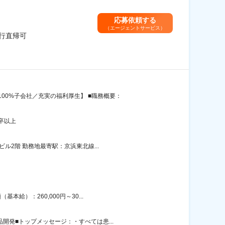
応募依頼する
（エージェントサービス）
行直帰可
00%子会社／充実の福利厚生】 ■職務概要：
卒以上
ル2階 勤務地最寄駅：京浜東北線...
給）：260,000円～30...
開発■トップメッセージ：・すべては患...