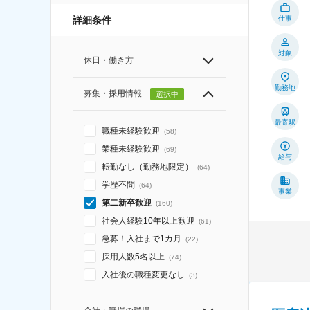
仕事
詳細条件
対象
休日・働き方
勤務地
募集・採用情報
選択中
最寄駅
職種未経験歓迎
(
58
)
業種未経験歓迎
(
69
)
給与
転勤なし（勤務地限定）
(
64
)
学歴不問
(
64
)
事業
第二新卒歓迎
(
160
)
社会人経験10年以上歓迎
(
61
)
急募！入社まで1カ月
(
22
)
採用人数5名以上
(
74
)
入社後の職種変更なし
(
3
)