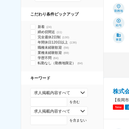
勤務地
こだわり条件ピックアップ
給与
新着
(
24
)
締め切間近
(
11
)
完全週休2日制
(
130
)
事業
年間休日120日以上
(
136
)
職種未経験歓迎
(
58
)
業種未経験歓迎
(
69
)
学歴不問
(
64
)
転勤なし（勤務地限定）
(
64
)
キーワード
株式
求人掲載内容すべて
【長岡市
を含む
New
求人掲載内容すべて
を含まない