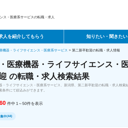
ンス・医療系サービスの転職・求人
求人を紹介してもらう
知りたい・聞きたい
ントサービス
転職ノウハウ
療機器・ライフサイエンス・医療系サービス
第二新卒歓迎の転職・求人情報
・医療機器・ライフサイエンス・
サービス
データで見る転職
迎 の転職・求人検索結果
ーエージェントサービス
コラム・インタビュー
器・ライフサイエンス・医療系サービス、新潟県、第二新卒歓迎の転職・求人検索
索条件にて絞込みができます。
転職Q&A
60
件中
1～50
件
を表示
(
44
)
募集中