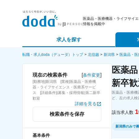
医薬品・医療機器・ライフサイエ
情報を掲載中
求人を探す
詳細条件から探す
エージェ
転職・求人doda（デューダ）トップ
北信越
新潟県
医薬品・医
医薬品
新着求人から探す
スカウト
[
]
現在の検索条件
条件変更
新卒歓
[勤務地]新潟県 [業種]医薬品・医療機
求人特集から探す
パートナ
器・ライフサイエンス・医療系サービ
医薬品・医療機
ス [詳細条件](募集・採用情報)第二新卒
ど、左の求人検
歓迎
詳細を見る
1
該当求人数
検索条件を保存
新潟県のみで
基本条件