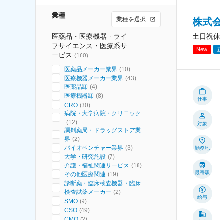
業種
業種を選択
株式
医薬品・医療機器・ライ
土日祝休
フサイエンス・医療系サ
New
ービス
(
160
)
医薬品メーカー業界
(
10
)
医療機器メーカー業界
(
43
)
医薬品卸
(
4
)
医療機器卸
(
8
)
仕事
CRO
(
30
)
病院・大学病院・クリニック
(
12
)
対象
調剤薬局・ドラッグストア業
界
(
2
)
バイオベンチャー業界
(
3
)
勤務地
大学・研究施設
(
7
)
介護・福祉関連サービス
(
18
)
最寄駅
その他医療関連
(
19
)
診断薬・臨床検査機器・臨床
検査試薬メーカー
(
2
)
給与
SMO
(
9
)
CSO
(
49
)
CMO
(
2
)