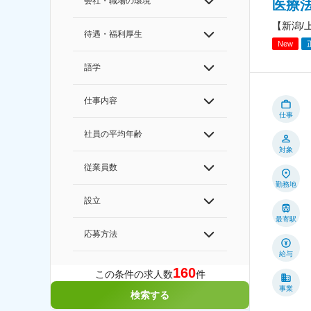
会社・職場の環境
医療
【新潟/
待遇・福利厚生
New
語学
仕事内容
仕事
社員の平均年齢
対象
従業員数
勤務地
設立
最寄駅
応募方法
給与
160
この条件の求人数
件
事業
検索する