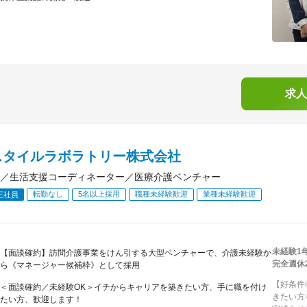
求人
スタイルラボラトリー株式会社
／生活支援コーディネーター／医療介護ベンチャー
転勤なし
5名以上採用
職種未経験歓迎
業種未経験歓迎
正社員
未経験1
【面談確約】訪問介護事業をけん引する大型ベンチャーで、介護未経験か
完全週休
ら《マネージャー候補枠》として採用
【好条件
＜面談確約／未経験OK＞イチからキャリアを築きたい方、手に職を付け
きたい方
たい方、歓迎します！