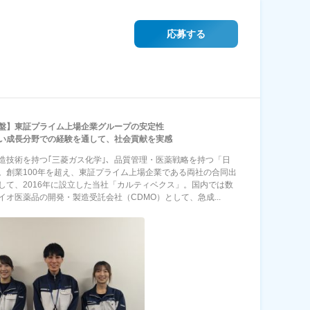
応募する
盤】東証プライム上場企業グループの安定性
い成長分野での経験を通して、社会貢献を実感
造技術を持つ｢三菱ガス化学｣、品質管理・医薬戦略を持つ「日
。創業100年を超え、東証プライム上場企業である両社の合同出
して、2016年に設立した当社「カルティベクス」。国内では数
イオ医薬品の開発・製造受託会社（CDMO）として、急成...