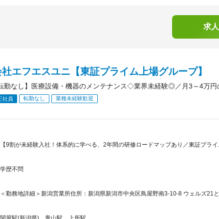
求人
会社エフエスユニ【東証プライム上場グループ】
転勤なし】医療設備・機器のメンテナンス◇業界未経験◎／月3～4万
転勤なし
業種未経験歓迎
正社員
【9割が未経験入社！体系的に学べる、2年間の研修ロードマップあり／東証プライ
学歴不問
＜勤務地詳細＞新潟営業所住所：新潟県新潟市中央区鳥屋野南3-10-8 ウェルズ21とや
関屋駅(新潟県)、青山駅、上所駅