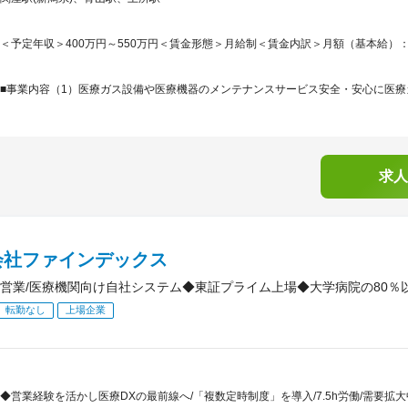
＜予定年収＞400万円～550万円＜賃金形態＞月給制＜賃金内訳＞月額（基本給）：201,0
■事業内容（1）医療ガス設備や医療機器のメンテナンスサービス安全・安心に医療ガ
求人
会社ファインデックス
営業/医療機関向け自社システム◆東証プライム上場◆大学病院の80％以
転勤なし
上場企業
◆営業経験を活かし医療DXの最前線へ/「複数定時制度」を導入/7.5h労働/需要拡