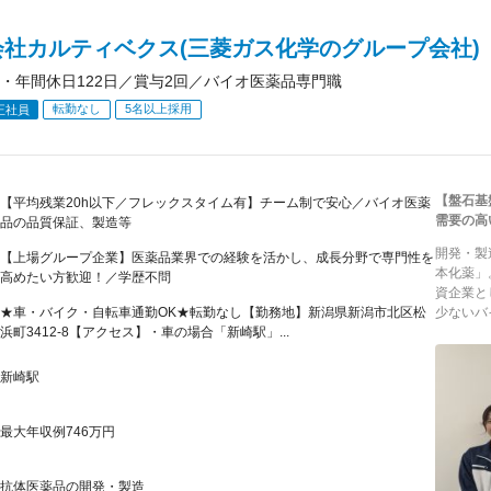
会社カルティベクス(三菱ガス化学のグループ会社)
・年間休日122日／賞与2回／バイオ医薬品専門職
転勤なし
5名以上採用
正社員
【盤石基
【平均残業20h以下／フレックスタイム有】チーム制で安心／バイオ医薬
需要の高
品の品質保証、製造等
開発・製
【上場グループ企業】医薬品業界での経験を活かし、成長分野で専門性を
本化薬」
高めたい方歓迎！／学歴不問
資企業と
★車・バイク・自転車通勤OK★転勤なし【勤務地】新潟県新潟市北区松
少ないバ
浜町3412-8【アクセス】・車の場合「新崎駅」...
新崎駅
最大年収例746万円
抗体医薬品の開発・製造