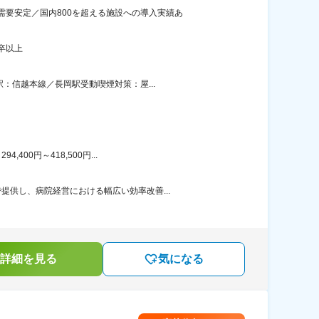
要安定／国内800を超える施設への導入実績あ
卒以上
：信越本線／長岡駅受動喫煙対策：屋...
00円～418,500円...
供し、病院経営における幅広い効率改善...
詳細を見る
気になる