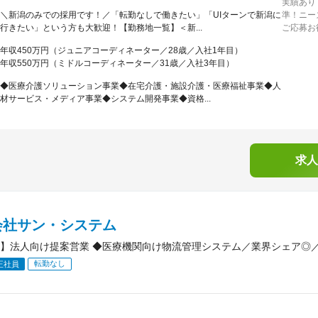
実績あり
＼新潟のみでの採用です！／「転勤なしで働きたい」「UIターンで新潟に
準！ニー
行きたい」という方も大歓迎！【勤務地一覧】＜新...
ご応募お
年収450万円（ジュニアコーディネーター／28歳／入社1年目）
年収550万円（ミドルコーディネーター／31歳／入社3年目）
◆医療介護ソリューション事業◆在宅介護・施設介護・医療福祉事業◆人
材サービス・メディア事業◆システム開発事業◆資格...
求人
会社サン・システム
】法人向け提案営業 ◆医療機関向け物流管理システム／業界シェア◎／
転勤なし
正社員