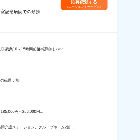
応募依頼する
（エージェントサービス）
川室記念病院での勤務
残業10～15時間前後/転勤無し/マイ
更の範囲：無
00円～256,000円...
介護ステーション、グループホーム2箇...