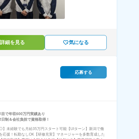
詳細を見る
気になる
応募する
年目で年収600万円実績あり
2日制＆会社負担で資格取得！
◎】未経験でも月給35万円スタート可能【UIターン】新潟で働
を応援！転勤なしOK【研修充実】マネージャーを多数育成した