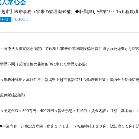
法人常心会
上越市】医療事務（将来の管理職候補）◆転勤無し/残業10～15ｈ程度/
転勤なし
正社員
～医療法人川室記念病院にて勤務！/将来の管理職候補/田園に囲まれた緑豊かな環境◎/
学歴不問（必須資格の受験条件に準じた学歴が必要）
＜勤務地詳細＞本社住所：新潟県上越市北新保71 受動喫煙対策：屋内全面禁煙変
黒井駅(新潟県)
＜予定年収＞300万円～400万円＜賃金形態＞月給制＜賃金内訳＞月額（基本給）：185,0
■事業内容：川室記念病院（病床１７１床、うち精神科１２０床、認知症５１床）訪問