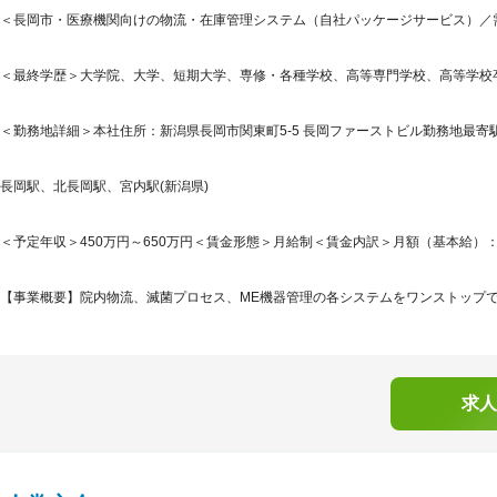
＜長岡市・医療機関向けの物流・在庫管理システム（自社パッケージサービス）／需
＜最終学歴＞大学院、大学、短期大学、専修・各種学校、高等専門学校、高等学校
＜勤務地詳細＞本社住所：新潟県長岡市関東町5-5 長岡ファーストビル勤務地最寄駅
長岡駅、北長岡駅、宮内駅(新潟県)
＜予定年収＞450万円～650万円＜賃金形態＞月給制＜賃金内訳＞月額（基本給）：294,4
【事業概要】院内物流、滅菌プロセス、ME機器管理の各システムをワンストップで提
求人