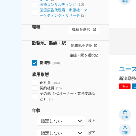
事業
医療コンサルティング
(
10
)
医療広告代理店・出版社・マ
ーケティング・リサーチ
(
2
)
職種
職種を選択
勤務地、路線・駅
勤務地を選択
路線・駅を選択
新潟県
(
160
)
ユー
雇用形態
新潟勤務
正社員
(
151
)
New
契約社員
(
13
)
その他（FCオーナー・業務委託な
ど）
(
0
)
年収
仕事
指定しない
以上
指定しない
対象
以下