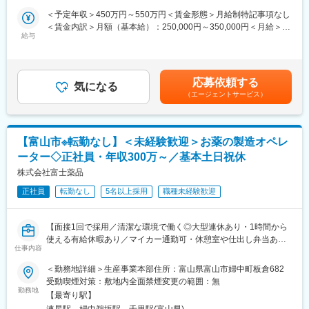
治験を実施したい『製薬メーカー』と実施可能な『病院』をつな
・研究機器：電子顕微鏡や分析装置、実験台、超低温フリーザー
＜予定年収＞450万円～550万円＜賃金形態＞月給制特記事項なし
ぐ、架け橋のようなお仕事です。正式名称をSMA（治験事務局担
など
＜賃金内訳＞月額（基本給）：250,000円～350,000円＜月給＞
当）といい、医療業界の専門職種となります。
・IT医療ソフトウェア：電子カルテ、医療機器管理システム、医
給与
250,000円～350,000円＜昇給有無＞有＜残業手当＞有＜給与補足
科システム、画像診断システム、内視鏡関連システムなど
＞※経験能力等を考慮し、当社規定により優遇賃金はあくまでも目
【業務概要】
安の金額であり、選考を通じて上下する可能性があります。月給
「治験」を担ってもらう病院を探す事で、薬が世に出るために欠
■安心の教育体制：
(月額)は固定手当を含めた表記です。
かせないフローに携わることができ、多種多様な新薬開発を支援
応募依頼する
入社後は、企業理念の理解からスタートし、会社概要や業界知
気になる
する事で、日本の医療を支えるやりがいがあります。
（エージェントサービス）
識、取扱製品の知識など、業務の基礎を体系的に学んでいただき
ます。あわせて、先輩社員との同行研修やメーカー研修を通じ
【業務詳細】
て、営業活動に必要な知識・スキルを段階的に習得できる環境を
■業務内容：
整えています。
【富山市※転勤なし】＜未経験歓迎＞お薬の製造オペレ
製薬企業や治験実施施設(病院)に対し、治験実施のための各種折衝
実務については、OJTを中心とした育成体制を採用しており、先
や環境整備支援、事務業務などを担当していただきます。治験開
ーター◇正社員・年収300万～／基本土日祝休
輩社員に同行しながら顧客対応や提案方法を学び、実践を通じて
始の準備・開始・終了までのプロセスを推進頂きます。
株式会社富士薬品
着実に成長していただきます。
■具体的には…：
また、初期研修終了後も継続的な学びの機会を提供しており、メ
・社内や社外の関係者との交渉・相談
正社員
転勤なし
5名以上採用
職種未経験歓迎
ーカー主催の製品勉強会やフィロソフィ勉強会などに参加しなが
・院内スタッフとの調整支援
ら、専門知識の習得や他部署・他拠点の社員とのネットワークづ
・治験実施の可能性を確認するための調査
くりを進めることができます。
【面接1回で採用／清潔な環境で働く◎大型連休あり・1時間から
・治験に関する事務的業務の全体支援
使える有給休暇あり／マイカー通勤可・休憩室や仕出し弁当あ
■組織構成：
仕事内容
り】
【補足情報】
富山営業所営業社員：46名
■魅力情報：
＜勤務地詳細＞生産事業本部住所：富山県富山市婦中町板倉682
高岡営業所営業社員：20名
＜求人のポイント＞
この業務は医療機関への渉外・折衝が主な目的なので、法人営業
受動喫煙対策：敷地内全面禁煙変更の範囲：無
◎未経験歓迎！私たちの健康を守るお薬の製造です♪
職とは違って個人ノルマや目標はありません。その代わり、チー
勤務地
【最寄り駅】
変更の範囲：会社の定める業務
◎富山から転勤なし・基本土日祝休で働きやすい環境
ム全体での目標が設定されているので、チームとしての一体感は