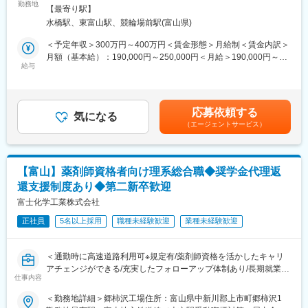
康を支えるやりがいのある仕事です。
勤務地
※夏季休暇や年末年始休暇など、大型連休あり
【最寄り駅】
入社後は先輩社員によるOJTを通じて、機械の操作方法や製造手
・1時間から使える有給休暇あり
水橋駅、東富山駅、競輪場前駅(富山県)
順を一つひとつ学んでいただきますので、製造未経験の方や医薬
・残業20h程度（残業代は全額支給）
品業界が初めての方も安心してスタートできます。
・マイカー通勤可
＜予定年収＞300万円～400万円＜賃金形態＞月給制＜賃金内訳＞
・食堂はありませんが、パンやカップ麺の自販機があります。ま
月額（基本給）：190,000円～250,000円＜月給＞190,000円～
■業務概要
給与
た、給与から天引きでお弁当を注文して食べることもできます。
250,000円＜昇給有無＞有＜残業手当＞有＜給与補足＞■賞与：有
原料の準備や製造機械の操作
（休憩室あり）
（年2回／昨年度、通年で平均して月給3.0か月分を支給しまし
・医薬品の調合・製造業務 ・製品を容器へ充填する工程の管理
た。）■時間外手当：実労働との連動支給／月平均13時間 賃金は
・包装設備の操作や製品の仕上げ
＜工場周辺の環境＞
あくまでも目安の金額であり、選考を通じて上下する可能性があ
応募依頼する
・製造記録の作成 ・品質や安全性を維持するためのチェック業務
気になる
・工場から徒歩10分圏内にコンビニあり。工場から車で5分圏内
ります。月給(月額)は固定手当を含めた表記です。
（エージェントサービス）
※製剤・充填・包装などの工程の中から、ご本人の適性や習熟状況
に市内最大級のショッピングモールがある中心地に工場がありま
を考慮して担当工程を決定します。
す。
経験に応じて、まずは得意な領域から少しずつ業務をお任せし、
・単身者用のアパートも多数あり生活しやすいエリアです。
徐々に医薬品に関する知識を身に着けていただきます。
【富山】薬剤師資格者向け理系総合職◆奨学金代理返
■モデル年収：
還支援制度あり◆第二新卒歓迎
■未経験でも安心の教育体制
23歳メンバー 年収約308万円 独身
現在活躍している社員の中にも、異業種・異職種から転職したメ
富士化学工業株式会社
30歳主任 年収約405万円（子供1人）
ンバーが多数在籍しています。
35歳係長 年収約500万円（子供2人）
正社員
5名以上採用
職種未経験歓迎
業種未経験歓迎
入社後は、
※残業代は別途支給
・医薬品に関する基礎知識
・製造設備の操作方法
■富山工場について：
＜通勤時に高速道路利用可※規定有/薬剤師資格を活かしたキャリ
・品質管理や衛生管理のルールなどを段階的に習得いただきま
当社は、1930年に富山市で配置薬販売業を始めたことがルーツ、
アチェンジができる/充実したフォローアップ体制あり/長期就業し
す。
仕事内容
創立95年を迎える製薬メーカーです。敷地11万m2、自社開発し
やすい環境＞
教育計画に沿ってじっくり成長できるため、「製造職は初めて」
た高尿酸血症治療薬「トピロリック錠」をはじめ、錠剤・カプセ
＜勤務地詳細＞郷柿沢工場住所：富山県中新川郡上市町郷柿沢1
「医薬品業界は未経験」という方も安心してご応募ください。
ル剤・顆粒剤などさまざまな剤形の製造を行っています。
■業務内容：ご経験、適性等に合わせてお一人毎に個別に職種を検