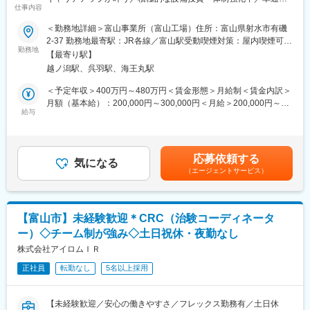
剤製品群、動物細胞由来の抗体医薬品の原薬製造の主力工場であ
仕事内容
可／働きやすい環境】
るとともに、次世代のバイオ製品の治験医薬品および商用医薬品
の製造に向け、施設導入や技術者の育成を進めています。
＜勤務地詳細＞富山事業所（富山工場）住所：富山県射水市有磯
【はじめに】
技術開発セクションは富山技術センターで、抗体製造を担ってい
2-37 勤務地最寄駅：JR各線／富山駅受動喫煙対策：屋内喫煙可能
今回は、完全未経験OKの医薬品の受託製造を行う当社にて、医薬
勤務地
る部署です。セクション内には４つの課があり、抗体製造を担う
場所あり変更の範囲：会社の定める事業所
【最寄り駅】
品の製造オペレーターを募集します。職種・業界未経験からでも
培養技術課と精製技術課の他、設備メンテナンスを担うバイオ設
越ノ潟駅、呉羽駅、海王丸駅
医薬品の製造でスキルアップが叶います◎主に半固形剤の製造業
備技術課、製造での課題解決を担うプロセス開発課で構成されて
務をお任せする想定です。
います。バイオ製品の製造プロセスは、茨城県にあるCMC研究所
＜予定年収＞400万円～480万円＜賃金形態＞月給制＜賃金内訳＞
で開発、構築され、技術開発セクションで製造スケールでのGMP
月額（基本給）：200,000円～300,000円＜月給＞200,000円～
【業務内容】
給与
製造を実現します。
300,000円＜昇給有無＞有＜残業手当＞有＜給与補足＞※給与は経
■製剤設備の運転作業：
験能力等を考慮し、当社規定により優遇します※時間外手当は別途
手順書・指示書に基づいた半固形製剤の、秤量・調整・充填・包
変更の範囲：会社の定める業務
支給いたします。※ガソリン代などの通勤費は別途支給いたしま
装等の設備運転を行います。
す。■賞与：業績連動／個人評価・勤怠状況により変動■昇給：有
応募依頼する
■清掃・洗浄（作業室、製造設備）
気になる
賃金はあくまでも目安の金額であり、選考を通じて上下する可能
（エージェントサービス）
■設備組立等の作業
性があります。月給(月額)は固定手当を含めた表記です。
■パレットやドラムなどの運搬・洗浄作業などの製造支援業務
■製造記録等の記録のレビュー業務
■製造設備、備品、消耗品の発注・在庫管理業務
【富山市】未経験歓迎＊CRC（治験コーディネータ
■原材料運搬・保管管理業務
ー）◇チーム制が強み◇土日祝休・夜勤なし
【研修体制】
株式会社アイロムＩＲ
初日にシミックグループ内のキャリア採用全体研修を受講いただ
正社員
転勤なし
5名以上採用
いた後、翌日から工場内での研修・OJTでのフォローとなりま
す。実務経験の有無を問わず、お任せする業務に対して丁寧にフ
ォロー・サポートをしておりますので、未経験の方や中途入社の
【未経験歓迎／安心の働きやすさ／フレックス勤務有／土日休