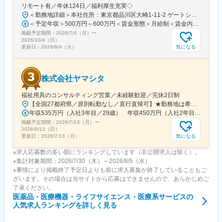
リモート有／年休124日／福利厚生充実◇
＜勤務地詳細＞本社住所：東京都品川区大崎1-11-2 ゲートシティ大崎イーストタワー22Ｆ勤務地最寄駅：JR山手線／大崎駅受動喫煙対策：屋内全面禁煙変更の範囲：会社の定める事業所（リモートワーク含む）
＜予定年収＞500万円～600万円＜賃金形態＞月給制＜賃金内訳＞月額（基本給）：300,000円～350,000円＜月給＞300,000円～350,000円＜昇給有無＞有＜残業手当＞有＜給与補足＞上記年収は、あくまで目安であり、前職・経験を考慮し検討させて頂きます。■昇給：あり■賞与：あり※会社業績と個人業績に応じて算定されます。賃金はあくまでも目安の金額であり、選考を通じて上下する可能性があります。月給(月額)は固定手当を含めた表記です。
掲載予定期間：
2026/7/6（月）
〜
2026/10/4（日）
気になる
更新日：
2026/8/4（火）
株式会社ヤマシタ
福祉用具のコンサルティング営業／未経験歓迎／完休2日制
【全国27都府県／原則転勤なし／直行直帰可】★勤務地は希望を考慮★拠点により車通勤OK※充足状況により、ご希望の勤務地での募集が終了している場合があります。※転居を伴う転勤の有無は、半年ごとに希望を伺い、選択いただけます。■東北■・宮城県（仙台市）■関東■・東京都（東京23区など）・神奈川県（横浜市など）・埼玉県（さいたま市など）・千葉県（千葉市など）・茨城県（水戸市）・栃木県（宇都宮市／足利市）・群馬県（前橋市）■東海■・愛知県（名古屋市／豊田市／豊橋市／小牧市）・静岡県（静岡市／浜松市／沼津市／焼津市／富士市）・岐阜県（岐阜市）・三重県（四日市市）■信越・北陸■・長野県（長野市）・山梨県（甲府市）・石川県（金沢市）・富山県（富山市）・福井県（福井市）■関西■・大阪府・兵庫県（神戸市／尼崎市／姫路市）・京都府（京都市）・奈良県（奈良市／天理市）・滋賀県（大津市／彦根市）・和歌山県（和歌山市／田辺市）■中国■・広島県（広島市）・岡山県（岡山市）■四国■・香川県（高松市）■九州■・福岡県（福岡市）
年収535万円（入社3年目／29歳） 年収450万円（入社2年目／26歳）
掲載予定期間：
2026/7/13（月）
〜
2026/9/13（日）
気になる
更新日：
2026/7/13（月）
※求人応募数の多い順にランキングしています（非公開求人は除く）。
※集計対象期間：2026/7/30（木）～2026/8/5（水）
※事情により掲載終了予定日よりも前に求人募集が終了していることもご
ざいます。その場合は当サイトから応募はできませんので、あらかじめご
了承ください。
医薬品・医療機器・ライフサイエンス・医療系サービス
の
人気求人ランキングを詳しく見る