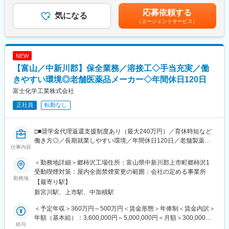
※各製薬企業の戦略にしたがい、上記の業務に取り組み、しっかり
※夏季休暇や年末年始休暇など、大型連休あり
給与補足＞※給与詳細は経験・能力・資格等を踏まえて同社規定に
とクライアントとの信頼関係を築いていきます。
応募依頼する
・1時間から使える有給休暇あり
気になる
より決定■昇給：年1回■年収例：・718万円／28歳／年収500万円
・マイカー通勤可
（エージェントサービス）
＋営業日当＋インセンティブ（未経験入社4年目）賃金はあくまで
【CSO所属のMRとは】
・食堂はありませんが、パンやカップ麺の自販機があります。ま
も目安の金額であり、選考を通じて上下する可能性があります。
医薬品・医療機器メーカーなどから依頼を受け、クライアントの
た、給与から天引きでお弁当を注文して食べることもできます。
月給(月額)は固定手当を含めた表記です。
営業活動を受託する企業のことです。
（休憩室あり）
NEW
正社員のMRとして働きながら、経験次第でメーカー側への転籍の
チャンスもございます◎
【富山／中新川郡】保全業務／溶接工◇手当充実／働
＜工場周辺の環境＞
・工場から徒歩10分圏内にコンビニあり。工場から車で5分圏内
きやすい環境◎老舗医薬品メーカー◇年間休日120日
【魅力ポイント】
に市内最大級のショッピングモールがある中心地に工場がありま
富士化学工業株式会社
■勤務地固定・転勤なしが可能で、腰を据えて長期的に働くことが
す。
可能です。
・単身者用のアパートも多数あり生活しやすいエリアです。
正社員
転勤なし
■ワークライフバランスを整えやすい環境◎：
■モデル年収：
土日祝休み・完全週休2日で、お休みもしっかり取得いただけま
□■奨学金代理返還支援制度あり（最大240万円）／育休時短など
23歳メンバー 年収約308万円 独身
す。また女性も多く活躍しており、産休育休取得や復帰実績も非
働き方◎／長期就業しやすい環境／年間休日120日／老舗製薬メ
30歳主任 年収約405万円（子供1人）
仕事内容
常に高く、ライフイベントにも理解があるため、長期就業しやす
ーカー■□
35歳係長 年収約500万円（子供2人）
い環境です。
※残業代は別途支給
＜勤務地詳細＞郷柿沢工場住所：富山県中新川郡上市町郷柿沢1
■業務内容：
受動喫煙対策：屋内全面禁煙変更の範囲：会社の定める事業所
■キャリアパス：
当社にて、保全業務（溶接工）としてご従事いただける方を募集
変更の範囲：会社の定める業務
勤務地
【最寄り駅】
MRとしての経験を積んだ後のキャリアパスとしましては、「別の
いたします。同じ業務に従事している先輩社員の指導と、部署全
新宮川駅、上市駅、中加積駅
プロジェクトに参加して、幅広く経験値を高める」「プロジェク
体でサポートしますので、スキル・経験を活かしていただける環
ト配属先の企業に正社員MRとして入社し、キャリアアップ」等、
境です。
＜予定年収＞360万円～500万円＜賃金形態＞年俸制＜賃金内訳＞
さまざまなキャリアの選択肢が用意されています。
年額（基本給）：3,600,000円～5,000,000円＜月額＞300,000円
■具体的には：
給与
～416,666円（12分割）＜昇給有無＞有＜残業手当＞有＜給与補