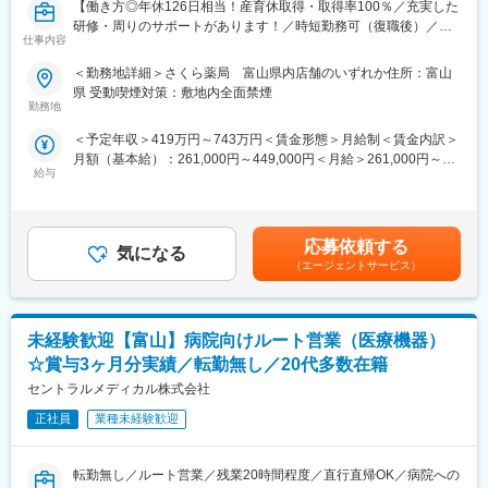
【働き方◎年休126日相当！産育休取得・取得率100％／充実した
研修・周りのサポートがあります！／時短勤務可（復職後）／全
■福利厚生：
仕事内容
国820店舗あるさくら薬局グループ】
・通勤距離片道15km以上／高速道路利用により、片道15分以上の
＜勤務地詳細＞さくら薬局 富山県内店舗のいずれか住所：富山
通勤時間短縮が見込まれるなどの要件を満たせば、通勤時に高速
【職務概要】
県 受動喫煙対策：敷地内全面禁煙
道路を利用できます。
さくら薬局を全国に820店舗ほど展開している当社にて、各店舗
勤務地
・高等教育（専門学校～大学院、職業訓練校等）を 卒業した方に
の調剤薬局内で薬剤師業務（調剤業務、服薬指導、薬歴管理等）
は最長10年間、最大240万円奨学金を会社が代理返還する制度が
＜予定年収＞419万円～743万円＜賃金形態＞月給制＜賃金内訳＞
をお任せします。
あります！
月額（基本給）：261,000円～449,000円＜月給＞261,000円～
同社が日本学生支援機構及びその他奨学金貸与機関へ直接送金す
給与
449,000円＜昇給有無＞有＜残業手当＞有＜給与補足＞■昇給：年
【さくら薬局で働く薬剤師の魅力】
ることで奨学金返還額に係る所得税が非課税となるため、ご本人
1回■賞与：年2回(7月、12月)※年4.6ヶ月(人事評価による標準値)
《薬剤師を守る独自システム》
が返済しその分を支給する方式に比べ税制的にも有利になりま
賃金はあくまでも目安の金額であり、選考を通じて上下する可能
■業務をサポートするために様々なシステムを独自開発していま
す。
性があります。月給(月額)は固定手当を含めた表記です。
す。その一つが約20年前から導入され、進化を続けている調剤シ
応募依頼する
・子供が小学校３年生まで時短勤務可能(労働時間を6h、6.5h、7h
気になる
ステム「SPITS」。
（エージェントサービス）
から選べます)
■処方箋受付から一連の調剤業務を連動させ、業務効率化を図るほ
・男性の育児休業の実績あり
か、調剤過誤防止機能を高め、患者様と働くスタッフを守ってい
https://www.fujichemical.co.jp/recruit/innovation.html#welfare
ます。
未経験歓迎【富山】病院向けルート営業（医療機器）
《業界トップクラスの認定薬局数と盤石化を図る組織体制》
☆賞与3ヶ月分実績／転勤無し／20代多数在籍
■がん診療連携拠点病院等との密な連携を行いつつ、より高度な薬
セントラルメディカル株式会社
学管理や、高い専門性が求められる特殊な調剤に対応できる専門
医療機関連携薬局も取得しています。
正社員
業種未経験歓迎
■本社から業界動向などの情報が常に発信されており、患者様や医
療機関と信頼関係を築きやすい体制があるのも、 認定薬局が増え
転勤無し／ルート営業／残業20時間程度／直行直帰OK／病院への
ている理由の1つです。