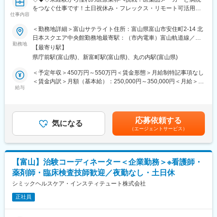
■組織構成：
をつなぐ仕事です！土日祝休み・フレックス・リモート可活用可
現在は20代～60代までの76名が営業職として活躍しています。
仕事内容
能で働き方◎/文系職種・完全未経験の方も活躍中！もちろんUタ
（20代15名、30代26名、40代12名、50代15名、60代5名）若手
ーン・Iターンの方も大歓迎です◇◆◇
＜勤務地詳細＞富山サテライト住所：富山県富山市安住町2-14 北
からベテランまで幅が広いので、自分の目標となる先輩社員が見
日本スクエア中央館勤務地最寄駅：（市内電車）富山軌道線／県
つけやすい環境です。
【当ポジションについて（SMA・治験事務局担当とは）】
勤務地
庁前駅受動喫煙対策：屋内全面禁煙変更の範囲：会社の定める事
【最寄り駅】
治験を実施したい『製薬メーカー』と実施可能な『病院』をつな
業所（リモートワーク含む）
■入社後の流れ：
県庁前駅(富山県)、新富町駅(富山県)、丸の内駅(富山県)
ぐ、架け橋のようなお仕事です。正式名称をSMA（治験事務局担
医療業界の経験や知識は入社後OJTを通して身に着けていただき
当）といい、医療業界の専門職種となります。
＜予定年収＞450万円～550万円＜賃金形態＞月給制特記事項なし
ます。先輩スタッフも業務をフォローするので未経験でも安心し
＜賃金内訳＞月額（基本給）：250,000円～350,000円＜月給＞
てスタート出来ます。
【業務概要】
給与
250,000円～350,000円＜昇給有無＞有＜残業手当＞有＜給与補足
「治験」を担ってもらう病院を探す事で、薬が世に出るために欠
＞※経験能力等を考慮し、当社規定により優遇賃金はあくまでも目
■キャリアパス：
かせないフローに携わることができ、多種多様な新薬開発を支援
安の金額であり、選考を通じて上下する可能性があります。月給
ご自身の希望と適性を見ながらキャリアを築いていくことができ
する事で、日本の医療を支えるやりがいがあります。
(月額)は固定手当を含めた表記です。
ます。
応募依頼する
気になる
（エージェントサービス）
【業務詳細】
■会社・求人の魅力：
■業務内容：
・医療関連施設への医療機器や医療消耗品の商品卸売を中心に、
製薬企業や治験実施施設(病院)に対し、治験実施のための各種折衝
地域の医療現場を支える会社です。
や環境整備支援、事務業務などを担当していただきます。治験開
・命を扱う現場を支える一員である責任感があり、社会への貢献
【富山】治験コーディネーター＜企業勤務＞※看護師・
始の準備・開始・終了までのプロセスを推進頂きます。
も感じられる仕事です。
薬剤師・臨床検査技師歓迎／夜勤なし・土日休
■具体的には…：
・社内は雰囲気も明るく、活気のある職場です。
・社内や社外の関係者との交渉・相談
シミックヘルスケア・インスティテュート株式会社
・院内スタッフとの調整支援
変更の範囲：会社の定める業務
正社員
・治験実施の可能性を確認するための調査
・治験に関する事務的業務の全体支援