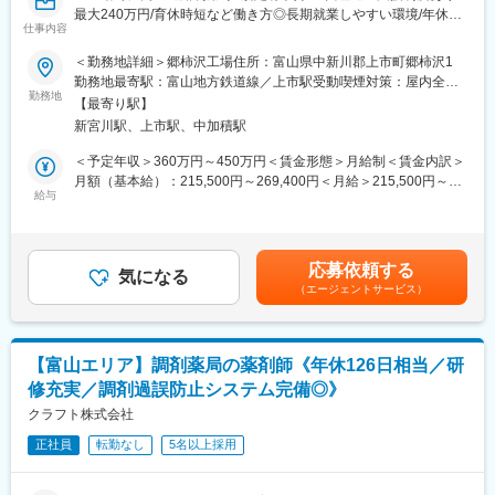
最大240万円/育休時短など働き方◎長期就業しやすい環境/年休
■配属先について：
仕事内容
120日/設立80年製薬メーカー＞
・年齢構成…18歳～66歳（平均年齢37歳）
＜勤務地詳細＞郷柿沢工場住所：富山県中新川郡上市町郷柿沢1
製造第1部は138名が在籍。
医薬品工場のユーティリティ設備保守等の業務を行っていただき
勤務地最寄駅：富山地方鉄道線／上市駅受動喫煙対策：屋内全面
ます。
勤務地
禁煙
■福利厚生：
【最寄り駅】
■主な業務内容：
・通勤距離片道15km以上／高速道路利用により、片道15分以上の
新宮川駅、上市駅、中加積駅
ボイラー運転管理、廃水処理施設運転管理、揚水管理、タンクロ
通勤時間短縮が見込まれるなどの要件を満たせば、通勤時に高速
ーリー受入れ、廃液引き取り、LPG管理
＜予定年収＞360万円～450万円＜賃金形態＞月給制＜賃金内訳＞
道路を利用できます。
※最初は日常点検が主な仕事になります。副主任がOJTで業務につ
月額（基本給）：215,500円～269,400円＜月給＞215,500円～
・高等教育（専門学校～大学院、職業訓練校等）を 卒業した方に
いて１から教えていきますので、メンテナンス運転管理について
給与
269,400円＜昇給有無＞有＜残業手当＞有＜給与補足＞※経験・能
は最長10年間、最大240万円奨学金を会社が代理返還する制度が
経験が少ない方でも安心して就業いただけます。1直を２～３名、
力等を考慮の上、当社規定により決定します。■昇給：年1回■賞
あります！
2，3直は1名で担当しており、話しやすい雰囲気です。
与：年2回（7月・12月）※4.36ヶ月（2023年度実績）、4.7ヶ月
同社が日本学生支援機構及びその他奨学金貸与機関へ直接送金す
（2024年度実績）、4.7ヶ月（2025年度実績）賃金はあくまでも
ることで奨学金返還額に係る所得税が非課税となるため、ご本人
応募依頼する
■部署構成：
気になる
目安の金額であり、選考を通じて上下する可能性があります。月
が返済しその分を支給する方式に比べ税制的にも有利になりま
（エージェントサービス）
50代～60代の6名で上記業務を担っています。
給(月額)は固定手当を含めた表記です。
す。
1直を２～３名、2，3直は1名で担当しており、話しやすい空気感
・子供が小学校３年生まで時短勤務可能(労働時間を6h、6.5h、7h
です。
から選べます)
・男性の育児休業の実績あり
【富山エリア】調剤薬局の薬剤師《年休126日相当／研
■当社概要：
修充実／調剤過誤防止システム完備◎》
1946年創業、従業員数約500名の原薬・医薬事業とライフサイエ
変更の範囲：会社の定める業務
ンス事業を主たる業務とした富山のメーカーです。
クラフト株式会社
「独創的なモノづくりで人々の健康に貢献する」をミッションと
正社員
転勤なし
5名以上採用
し、病気を治療する医薬品の分野にとどまらず、病気の予防・未
病医学の分野を対象に、健康をテーマとする新たな価値創造に挑
み続けています。