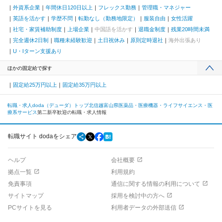
外資系企業
年間休日120日以上
フレックス勤務
管理職・マネジャー
英語を活かす
学歴不問
転勤なし（勤務地限定）
服装自由
女性活躍
社宅・家賃補助制度
上場企業
中国語を活かす
退職金制度
残業20時間未満
完全週休2日制
職種未経験歓迎
土日祝休み
原則定時退社
海外出張あり
U・Iターン支援あり
ほかの固定給で探す
固定給25万円以上
固定給35万円以上
転職・求人doda（デューダ）トップ
北信越
富山県
医薬品・医療機器・ライフサイエンス・医
療系サービス
第二新卒歓迎の転職・求人情報
転職サイト dodaをシェア
ヘルプ
会社概要
拠点一覧
利用規約
免責事項
通信に関する情報の利用について
サイトマップ
採用を検討中の方へ
PCサイトを見る
利用者データの外部送信