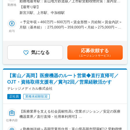
勤務地最寄駅：富山地方鉄道線／上市駅受動喫煙対策：屋内全面
討させて頂きます
勤務地
禁煙
■将来的なキャリア
【最寄り駅】
変更の範囲：会社の定める業務
・製剤開発部（研究スタッフ）：主に後発医薬品の研究開発
まずは製造オペレーターとして経験を積んでいただきます。
新宮川駅、上市駅、中加積駅
・品質保証部（事務スタッフ）：医薬品の品質保証業務、薬事対
その後は、生産性向上に向けた改善活動や、品質向上への取り組
応
＜予定年収＞460万円～600万円＜賃金形態＞月給制＜賃金内訳＞
み、DX・自動化推進 などにもチャレンジ可能です。
・品質管理部（分析スタッフ）：医薬品原薬及び最終製剤の分析
月額（基本給）：275,000円～359,000円＜月給＞275,000円～
業務
給与
359,000円＜昇給有無＞有＜残業手当＞有＜給与補足＞※経験・能
■組織構成
・原薬医薬営業部（営業スタッフ）：大手製薬企業向けの技術営
力等を考慮の上、当社規定により決定します。■昇給：年1回■賞
製造部には20代～50代まで幅広い年代の社員が在籍しています。
業
与：年2回（7月・12月）※4.36ヶ月（2023年度実績）、4.7ヶ月
平均年齢は32歳と若く、男女比は2:1です。
・製造第2部（製造スタッフ（夜勤あり））：医薬品製剤の製造
（2024年度実績）、4.7ヶ月（2025年度実績）賃金はあくまでも
年齢や社歴に関係なくコミュニケーションが取りやすく、相談し
応募依頼する
※入社後はOJTを中心にしっかりサポート致します
気になる
目安の金額であり、選考を通じて上下する可能性があります。月
やすい職場環境です。
（エージェントサービス）
給(月額)は固定手当を含めた表記です。
■薬剤師 奨学金代理返還支援制度
■業務の魅力
薬剤師資格保持者の方に最大 360 万円、最長 10 年間奨学金を代
・ドラッグストアで見かける医薬品づくりに携われる
理で変換します。（日本学生支援機構及びその他奨学金貸与機関
・未経験から医薬品メーカーの専門スキルを習得可能
【富山／高岡】医療機器のルート営業◆直行直帰可／
に対し対象者の奨学金を当社が直接返還する方法）
・平均年齢32歳の若手活躍企業
OJT・資格取得支援有／賞与2回／営業経験活かす
富士化学工業が日本学生支援機構及びその他奨学金貸与機関へ直
・将来的には生産企画・他工程へのキャリア展開も可能
接送金することで奨学金返還額に係る所得税が非課税となり、ご
ナレッジメディカル株式会社
・リーダー職や管理職へのキャリアアップも目指せる
本人が返済しその分を支給する方式に比べ税制的に有利です。
正社員
業種未経験歓迎
主な工場設備については以下をご参照ください。
■薬剤師手当
https://www.japan-medic.co.jp/production
対象者：奨学金代理返還支援制度利用者以外の薬剤師
【医療業界を支える社会貢献性高い営業ポジション／安定の医療
資格保持者：2万円／月
変更の範囲：会社の定める業務
機器業界／直行直帰・社用車利用可】
管理薬剤師：6万円／月
仕事内容
※奨学金代理返還支援制度と薬剤師手当は、いずれか一つの選択式
■業務概要：
＜勤務地詳細＞高岡営業所住所：富山県高岡市問屋町12 受動喫煙
です。