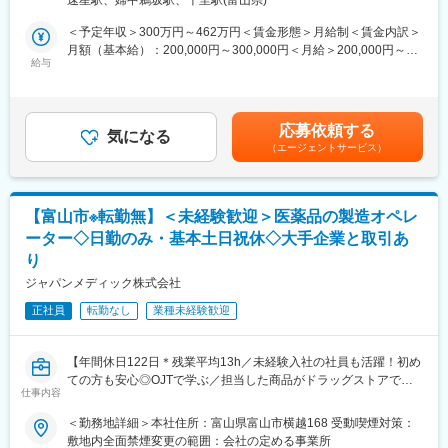
速星駅、婦中鵜坂駅、千里駅(富山県)
◎ドラッグストア『セイムス』など展開する大手企業！正社員採
一般的な事業会社の営業と遜色ありません。むしろ個人ノルマが
用
ない分、風通しがとても良いです。
＜予定年収＞300万円～462万円＜賃金形態＞月給制＜賃金内訳＞
■外勤・内勤比率：
月額（基本給）：200,000円～300,000円＜月給＞200,000円～
■職務内容：
エリアや時期等によって異なりますが、外勤3から4割：内勤6か
給与
300,000円＜昇給有無＞有＜残業手当＞有＜給与補足＞※年収は当
当社製品であるお薬の製造をお任せします。製造工程には様々な
ら7割となります。※外勤：医療機関訪問、内勤：オフィス勤務
社規定に基づき、年齢や経験に応じて決定します■賞与：年2回
工程があり、いずれかの工程へ配属を予定しています。
（7月・12月）■昇給：年1回（4月）賃金はあくまでも目安の金額
★工場は清潔な環境です！
【教育体制】
であり、選考を通じて上下する可能性があります。月給(月額)は固
応募依頼する
未経験で転職してくる方も多い為教育体制が充実しており、業界
気になる
定手当を含めた表記です。
（エージェントサービス）
＜具体的な業務内容＞
内でも随一との呼び声が高いです。同期入社者とともに2週間弱本
◎お薬の製造工程
社にて集合研修 を行います。会社の事や業務を遂行する上で必要
洗浄→秤量→調剤→製粒→打錠・コーティング→充填・包装→試
な法令から実務まで座学中心でロープレを交えながら学びます。
験・保管
その後、各拠点に配属され業務を引継ぎながらOJT担当者ととも
【富山市※転勤無】＜未経験歓迎＞医薬品の製造オペレ
※機械を操作する作業がメインです
に医療機関へ同行するなど、徐々に業務を習得します。確認テス
ーター◇日勤のみ・基本土日祝休◇大手企業と取引あ
※20キロ前後の原料を運ぶ作業があります
トやチェックシートを用いながら習熟度を測り、入社後1年程度で
り
一人で担当を持てるようになります。尚、その後も定期的に中途
◎錠剤検査や選別作業（細かい作業があります） など
入社者に対してフォローを行う体制が整っています。
ジャパンメディック株式会社
正社員
転勤なし
業種未経験歓迎
＜入社後の流れ＞
変更の範囲：会社の定める業務
まずは、OJTにてサポートします。先輩社員が丁寧に業務を教え
ていくので、未経験の方も安心して成長できる環境です。
【年間休日122日＊残業平均13h／未経験入社の社員も活躍！初め
ての方も安心◎OJTで学ぶ／担当した商品がドラッグストアで見
■働き方・働く環境：
仕事内容
れる】
・富山から転勤なし
・基本土日祝休み（会社カレンダーにより、年9回程土曜出勤あ
＜勤務地詳細＞本社住所：富山県富山市横越168 受動喫煙対策：
ドラッグストアなどで見かける医薬品の製造に携わり、人々の健
り）
敷地内全面禁煙変更の範囲：会社の定める事業所