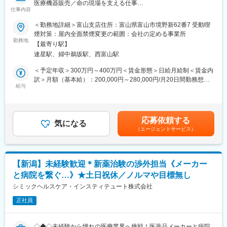
医療機器販売／命の現場を支える仕事
仕事内容
【豊富なキャリアパス】
■職務概要：
■薬剤師→管理薬剤師→エリアマネージャーを目指せます。個々人
＜勤務地詳細＞富山支店住所：富山県富山市境野新62番7 受動喫
医療機器・介護機器の販売などを行なう当社にて、医療機器のル
の能力によりますが、2～3年でキャリアアップが可能です。ま
煙対策：屋内全面禁煙変更の範囲：会社の定める事業所
ート営業をご担当いただきます。
た、管理薬剤師になると月2.5万円の昇給が行われます。
勤務地
【最寄り駅】
■ご希望によっては、薬剤師専任・マネジメントとしてのキャリア
速星駅、婦中鵜坂駅、西富山駅
■職務詳細：
だけではなく、採用担当／研修担当／本社勤務へのキャリアチェ
・医療機器や消耗品の販売及び納品…担当する医療機関などを訪
ンジも可能です。
＜予定年収＞300万円～400万円＜賃金形態＞日給月給制＜賃金内
問し、見積書の提出、納品した商品の使用報告書を確認します。
訳＞月額（基本給）：200,000円～280,000円/月20日間勤務想定
飛び込み営業ではなく、決まった顧客先を回るルート営業です。
【女性にも安心していただける就業環境】
給与
固定残業手当/月：27,000円～37,800円（固定残業時間20時間0分/
・アフターフォロー業務…商品購入後、お客様にご利用いただい
■産育休取得・取得率100％
月）超過した時間外労働の残業手当は追加支給＜想定月額＞
ている機器のメンテナンスや保守等も当社で請け負っています。
■時短勤務可能（復職後のみ／週30時間勤務）
227,000円～317,800円（一律手当を含む）＜昇給有無＞有＜残業
・商材…メインはマスクや注射器などの医療用消耗品のほか、
■平均残業時間 月11.9時間
手当＞有＜給与補足＞※日給月給のため欠勤した場合は欠勤控除が
応募依頼する
MRIやCT等の大型医療機器まで、医療の現場で必要とされる幅広
■年休126日相当（126日×8時間＝1,008時間）
気になる
あります。■賞与：年２回、3カ月分賃金はあくまでも目安の金額
（エージェントサービス）
い医療機器です。国内外の様々なメーカーを取り扱っており、お
であり、選考を通じて上下する可能性があります。月給(月額)は固
客様の要望に沿った商品を提案・販売することができます。
【未経験でも安心な研修制度】
定手当を含めた表記です。
・訪問先の状況によっては自宅からの直行などもあります。また
■中途入社ならではの悩みを解消し、さくら薬局グループのビジョ
社内では書類作成（見積書や提案資料）や納品がある場合は商品
ンや社内規定などをご案内。同期入社の方との繋がりを踏まえ、
【新潟】未経験歓迎＊新薬治験の渉外担当《メーカー
の数や売り上げの確認などを行ないます。
『さくら薬局の薬剤師』として、安心してキャリアをスタートい
と病院を繋ぐ…》★土日祝休／ノルマや目標無し
・顧客は地域ごとに割り振っており、一人当たり20社ほどを担当
ただくための研修です。
する予定です。既存顧客を回るルート営業が約9割となっており、
シミックヘルスケア・インスティテュート株式会社
■【生涯学習講座】【薬局薬剤師総論】【疾患別ベーシック講座】
新規開拓として訪問をする場合もあります。また、年に数回出張
【疾患別アドバンス講座】等、薬局薬剤師・かかりつけ薬剤師に
正社員
をすることがあります。
必要な知識を習得することができます。
※社用車貸与のため通勤手当はありません。
◇◆◇未経験から憧れの医療業界へ挑戦！医薬品メーカーと病院