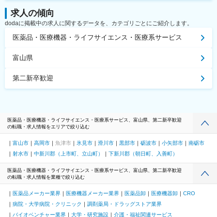
求人の傾向
dodaに掲載中の求人に関するデータを、カテゴリごとにご紹介します。
医薬品・医療機器・ライフサイエンス・医療系サービス
富山県
第二新卒歓迎
医薬品・医療機器・ライフサイエンス・医療系サービス、富山県、第二新卒歓迎
の転職・求人情報をエリアで絞り込む
富山市
高岡市
魚津市
氷見市
滑川市
黒部市
砺波市
小矢部市
南砺市
射水市
中新川郡（上市町、立山町）
下新川郡（朝日町、入善町）
医薬品・医療機器・ライフサイエンス・医療系サービス、富山県、第二新卒歓迎
の転職・求人情報を業種で絞り込む
医薬品メーカー業界
医療機器メーカー業界
医薬品卸
医療機器卸
CRO
病院・大学病院・クリニック
調剤薬局・ドラッグストア業界
バイオベンチャー業界
大学・研究施設
介護・福祉関連サービス