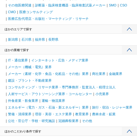
その他医療関連
診断薬・臨床検査機器・臨床検査試薬メーカー
SMO
CSO
CMO
医療コンサルティング
医療広告代理店・出版社・マーケティング・リサーチ
ほかのエリアで探す
新潟県
石川県
福井県
長野県
ほかの業種で探す
IT・通信業界
インターネット・広告・メディア業界
メーカー（機械・電気）業界
メーカー（素材・化学・食品・化粧品・その他）業界
商社業界
金融業界
建設・プラント・不動産業界
コンサルティング・リサーチ業界・専門事務所・監査法人・税理士法人
人材サービス・アウトソーシング業界・コールセンター
小売業界
外食産業・飲食業界
運輸・物流業界
エネルギー（電力・ガス・石油・新エネルギー）業界
旅行・宿泊・レジャー業界
警備・清掃業界
理容・美容・エステ業界
教育業界
農林水産・鉱業
公社・官公庁・学校・研究施設
冠婚葬祭業界
その他
ほかのこだわり条件で探す