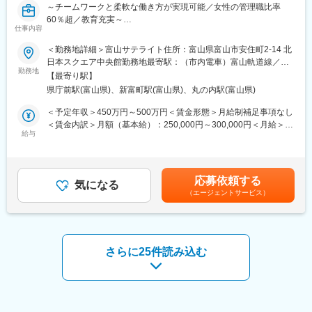
～チームワークと柔軟な働き方が実現可能／女性の管理職比率
【補足情報】
60％超／教育充実～
■魅力情報：
仕事内容
■職務内容：超高齢化社会に突入し、様々な疾病に対して患者さん
この業務は医療機関への渉外・折衝が主な目的なので、法人営業
や私たちのQOLを向上させるべく新しい治療法を開発する必要が
＜勤務地詳細＞富山サテライト住所：富山県富山市安住町2-14 北
職とは違って個人ノルマや目標はありません。その代わり、チー
あります。今回は治験を実施する際の被験者および医療機関のサ
日本スクエア中央館勤務地最寄駅：（市内電車）富山軌道線／県
ム全体での目標が設定されているので、チームとしての一体感は
ポートを担う治験コーディネーター（CRC）を募集しています。
勤務地
庁前駅受動喫煙対策：屋内全面禁煙変更の範囲：会社の定める事
一般的な事業会社の営業と遜色ありません。むしろ個人ノルマが
【最寄り駅】
・治験被験者である患者さんへの内容説明補助、ケア／相談
業所
ない分、風通しがとても良いです。
県庁前駅(富山県)、新富町駅(富山県)、丸の内駅(富山県)
・治験担当医師の補助
■外勤・内勤比率：
・検査／投薬スケジュール調整、治験データの管理 など
＜予定年収＞450万円～500万円＜賃金形態＞月給制補足事項なし
エリアや時期等によって異なりますが、外勤3から4割：内勤6か
※職場は基本的に委託されている医療機関で、自宅からの直行直帰
＜賃金内訳＞月額（基本給）：250,000円～300,000円＜月給＞
ら7割となります。※外勤：医療機関訪問、内勤：オフィス勤務
です。
給与
250,000円～300,000円＜昇給有無＞有＜残業手当＞有＜給与補足
■やりがい：CRCは疾病を抱えた患者さんやそれを治療しようと
＞■賞与2回（昨年度実績：4.4ヶ月）賃金はあくまでも目安の金額
【教育体制】
奮闘する医師やスタッフなど携わる相手が多いです。現在治療法
であり、選考を通じて上下する可能性があります。月給(月額)は固
未経験で転職してくる方も多い為教育体制が充実しており、業界
がなく苦しんでいる患者さんに対して薬を届けられ、最前線で治
定手当を含めた表記です。
内でも随一との呼び声が高いです。同期入社者とともに2週間弱本
応募依頼する
療にあたる医師やスタッフのサポートを行え、無事に治験が終了
気になる
社にて集合研修 を行います。会社の事や業務を遂行する上で必要
（エージェントサービス）
すれば喜びはひとしおです。
な法令から実務まで座学中心でロープレを交えながら学びます。
■同社の教育体制：同社は同業他社からだけはでなく、看護師や薬
その後、各拠点に配属され業務を引継ぎながらOJT担当者ととも
剤師、臨床検査技師などから未経験で転職してくる方も多く、教
に医療機関へ同行するなど、徐々に業務を習得します。確認テス
育体制を充実させています。入社は原則偶数月と決まっており、
トやチェックシートを用いながら習熟度を測り、入社後1年程度で
同期入社者とともに2週間弱本社にて集合研修を行います。会社の
さらに25件読み込む
一人で担当を持てるようになります。尚、その後も定期的に中途
ことや業務を遂行する上で必要な法令から実務まで座学やロープ
入社者に対してフォローを行う体制が整っています。
レを交えながら学んでいきます。その後、各拠点に配属され業務
を引継ぎながらOJT担当者とともに医療機関へ同行するなど、
変更の範囲：会社の定める業務
徐々に業務を慣れていきます。確認テストやチェックシートを用
いながら習熟度を測り、1年程度で一人で担当を持てるようになり