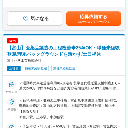
変更の範囲：会社の定める業務
◇社内設備の修繕（配管・槽補修、生産機器の部品補修・製作な
足＞※経験・能力等を考慮の上、当社規定により決定します。※労
ど）
働時間7.5時間分は通常労働、残りの6.5時間分は割増賃金を支給
◇Tig溶接、ボール盤、グラインダー、ねじ切り機等の機械工具を
します。■昇給：年1回賃金はあくまでも目安の金額であり、選考
応募依頼する
使用
気になる
を通じて上下する可能性があります。月給(月額)は固定手当を含め
（エージェントサービス）
た表記です。
＜ミッション＞
設備補修を通じて、生産の安定稼働に寄与すること。
NEW
＜関連業務＞
【富山】医薬品製造の工程改善◆25卒OK・職種未経験
部品製作のための現場への聞き取り調査、設計業務
歓迎/理系バックグラウンドを活かす/土日祝休
■福利厚生：
富士化学工業株式会社
◇高等教育（専門学校～大学院、職業訓練校等）を卒業した方に
正社員
職種未経験歓迎
業種未経験歓迎
は最長10年間、最大240万円奨学金を会社が代理返還する制度が
あります。
※当社が日本学生支援機構及びその他奨学金貸与機関へ直接送金す
＜通勤時に高速道路利用可※規定有/奨学金代理返還支援制度あり※
ることで奨学金返還額に係る所得税が非課税となるため、ご本人
最大240万円/育休時短など働き方◎長期就業しやすい環境/年休
が返済しその分を支給する方式に比べ税制的にも有利になりま
仕事内容
120日/設立80年製薬メーカー＞
す。
化学的な知識を有する方であれば是非ご応募ください！教育体制
◇子供が小学校3年生まで時短勤務可能（労働時間を6h、6.5h、
＜勤務地詳細＞郷柿沢工場住所：富山県中新川郡上市町郷柿沢1
が整っており、職種未経験から入社した方も活躍されています！
7hから選べます）
勤務地最寄駅：富山地方鉄道線／上市駅受動喫煙対策：屋内全面
勤務地
◇男性の育児休業の実績もあります。
禁煙変更の範囲：会社の定める事業所
【最寄り駅】
■業務内容
新宮川駅、上市駅、中加積駅
・ 生産における課題解決のための調査（社内外）
■組織構成：
・ 当社無機製品の製造トラブル時のサポート
配属先には、14名（20代～60代）が在籍しております。
＜予定年収＞410万円～650万円＜賃金形態＞月給制＜賃金内訳＞