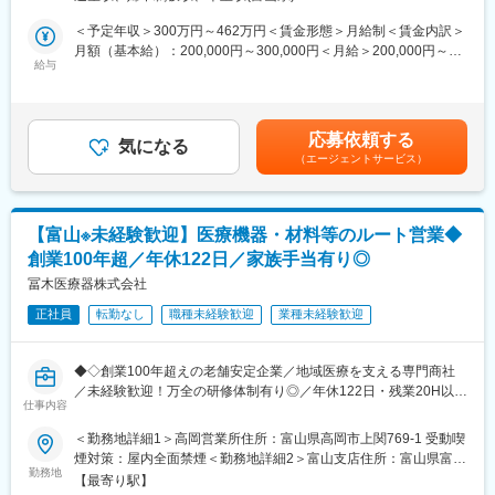
工程を担当
・高等教育（専門学校～大学院、職業訓練校等）を 卒業した方に
◎未経験の方も安心♪先輩社員が丁寧にサポート！
は最長10年間、最大240万円奨学金を会社が代理返還する制度が
＜予定年収＞300万円～462万円＜賃金形態＞月給制＜賃金内訳＞
あります！
月額（基本給）：200,000円～300,000円＜月給＞200,000円～
■仕事内容：
給与
同社が日本学生支援機構及びその他奨学金貸与機関へ直接送金す
300,000円＜昇給有無＞有＜残業手当＞有＜給与補足＞※年収は当
お薬製造工場にて、包装工程の担当をお任せします。
ることで奨学金返還額に係る所得税が非課税となるため、ご本人
社規定に基づき、年齢や経験に応じて決定します。・賞与：年2回
★工場内は、清潔な環境です。
が返済しその分を支給する方式に比べ税制的にも有利になりま
（7月／12月）・昇給：年1回（4月）・薬剤師手当：1万円賃金は
す。
あくまでも目安の金額であり、選考を通じて上下する可能性があ
応募依頼する
＜包装工程について ※基本的に機械が作業を行います＞
気になる
・子供が小学校３年生まで時短勤務可能(労働時間を6h、6.5h、7h
ります。月給(月額)は固定手当を含めた表記です。
（エージェントサービス）
・完成したお薬を、ビンや袋に詰めていきます。
から選べます)
・1包ずつ袋に入ったお薬を箱詰めして、印字されます。
・男性の育児休業の実績あり
・全て箱詰めされ、重量チェックがされたものを、最後、製造ス
タッフが目視でチェックします。
変更の範囲：会社の定める業務
【富山※未経験歓迎】医療機器・材料等のルート営業◆
創業100年超／年休122日／家族手当有り◎
＜入社後の流れ＞
まずは、OJTにてサポートします。先輩社員が丁寧に業務を教え
冨木医療器株式会社
ていくので、未経験の方も安心して成長できる環境です。
正社員
転勤なし
職種未経験歓迎
業種未経験歓迎
■働き方・働く環境：
・富山から転勤なし
◆◇創業100年超えの老舗安定企業／地域医療を支える専門商社
・残業20h程度（残業代は全額支給）
／未経験歓迎！万全の研修体制有り◎／年休122日・残業20H以下
・基本土日祝休み（会社カレンダーにより、年9回程土曜出勤あ
仕事内容
でワークライフバランス／福利厚生充実◎◆◇
り）
＜勤務地詳細1＞高岡営業所住所：富山県高岡市上関769-1 受動喫
※夏季休暇や年末年始休暇など、大型連休あり
■業務内容：
煙対策：屋内全面禁煙＜勤務地詳細2＞富山支店住所：富山県富山
・1時間から使える有給休暇あり
病院やクリニックなどの医療機関に対し、医療機器や医療材料の
勤務地
市金屋767-18 受動喫煙対策：屋内全面禁煙変更の範囲：無
・マイカー通勤可
【最寄り駅】
提案・販売をお任せします。