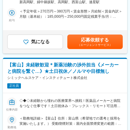
・食堂はありませんが、パンやカップ麺の自販機があります。ま
新高岡駅、婦中鵜坂駅、高岡駅、西富山駅、速星駅
医療現場に欠かせない製品を通じて、医師や看護師をはじめとす
た、給与から天引きでお弁当を注文して食べることもできます。
る医療従事者を支援し、地域医療に貢献できるやりがいのあるポ
＜予定年収＞270万円～380万円＜賃金形態＞月給制＜賃金内訳＞
（休憩室あり）
ジションです。
月額（基本給）：185,000円～250,000円固定残業手当/月：
給与
21,413円～28,935円（固定残業時間15時間0分/月）超過した時間
＜工場周辺の環境＞
■業務詳細：
外労働の残業手当は追加支給＜月給＞206,413円～278,935円（一
・工場から徒歩10分圏内にコンビニあり。工場から車で5分圏内
（1）納品業務：
律手当を含む）＜昇給有無＞有＜残業手当＞有＜給与補足＞※ご経
に市内最大級のショッピングモールがある中心地に工場がありま
医療機関へ医療材料や医療機器を納品し、円滑な医療提供をサポ
験・スキルによって年収は決定します。・賞与：年2回（7月・12
す。
応募依頼する
ートします。
気になる
月）・昇給：年1回（5月）賃金はあくまでも目安の金額であり、
・単身者用のアパートも多数あり生活しやすいエリアです。
（エージェントサービス）
（2）商品提案・PR：
選考を通じて上下する可能性があります。月給(月額)は固定手当を
医師や看護師など医療従事者に対し、商品のご案内や提案を行い
含めた表記です。
■魅力ポイント：
ます。
包装作業は製品の仕上げに近い部分です。日々の作業が、たくさ
取り扱う商材は、マスクやガーゼといった医療用消耗品から、電
んの人の健康や命につながっていることを実感しながら、誇りを
【富山】未経験歓迎＊新薬治験の渉外担当《メーカー
気メスやエコーなどの高度医療機器まで幅広く、医療現場のニー
もって取り組める仕事です。
と病院を繋ぐ…》★土日祝休／ノルマや目標無し
ズに応じた提案を行います。
（3）病院内業務：
シミックヘルスケア・インスティテュート株式会社
■モデル年収：
病院内の在庫状況や滅菌期限（使用期限）の確認を行い、適切な
23歳メンバー 年収約308万円 独身
正社員
製品管理をサポートします。
30歳主任 年収約405万円（子供1人）
35歳係長 年収約500万円（子供2人）
※担当顧客数は1～20施設程度を予定しています。
※残業代は別途支給
◇◆◇未経験から憧れの医療業界へ挑戦！医薬品メーカーと病院
をつなぐ仕事です！土日祝休み・フレックス・リモート可活用可
■取り扱い商材：
仕事内容
変更の範囲：会社の定める業務
能で働き方◎/文系職種・完全未経験の方も活躍中！もちろんUタ
・医療材料：医療・介護現場で日常的に使用される各種医療用消
ーン・Iターンの方も大歓迎です◇◆◇
＜勤務地詳細＞【富山】住所：富山県（希望地での選考と採用を
耗品
実施いたします。） 受動喫煙対策：屋内全面禁煙変更の範囲：会
・医療機器：病院の受付から退院までのあらゆる場面で使用され
【当ポジションについて（SMA・治験事務局担当とは）】
勤務地
社の定める事業所（リモートワーク含む）
る医療機器