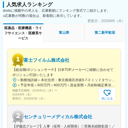
ます。その後も定期的に中途入社者に対してフォローを行う体制
人気求人ランキング
が整っています。
dodaに掲載中の求人を、応募数順にランキング形式でご紹介します。
■同社の魅力：
※応募数が同数の場合は、新着順に表示しています。
・チームワーク：通常は1人で業務にあたることが多いですが、困
更新日：
2026/8/6（木）
ったときや先輩や上司がサポートしてくれるため安心して進めら
医薬品・医療機器・ライ
れます。また、家族の急な体調不良や突発休の場合にも周囲が代
富山県
第二新卒歓迎
フサイエンス・医療系サ
理対応をしてくれる風土があり、チームワークが強みです。
ービス
・働きやすい環境：2019年度の月間の平均残業は12.1時間です。
管理職における女性比率は63.6%、日経ウーマンの女性が活躍す
る会社「管理職登用度（2019年）」でも5位にランクインし、ラ
イフイベントの多い女性も活躍しやすい環境といえます。正社員
富士フイルム株式会社
は転勤可能性はありますが、定期的にあるものではなく適性や希
望に応じて配置しています。
【総合職/ポジションサーチ】日本TOPメーカー/ご経験に合わせて
ポジション打診いたします
変更の範囲：会社の定める業務
＜勤務地詳細＞本社住所：東京都港区赤坂9-7-3 ミッドタウン・ウェスト勤務地最寄駅：東京メトロ日比谷線／都営大江戸線／六本木駅受動喫煙対策：敷地内全面禁煙変更の範囲：会社の定める事業所（リモートワーク含む）
＜予定年収＞600万円～900万円＜賃金形態＞月給制補足事項なし＜賃金内訳＞月額（基本給）：300,000円～500,000円＜月給＞300,000円～500,000円＜昇給有無＞有＜残業手当＞有賃金はあくまでも目安の金額であり、選考を通じて上下する可能性があります。月給(月額)は固定手当を含めた表記です。
掲載予定期間：
2026/6/11（木）
〜
2026/9/9（水）
気になる
更新日：
2026/6/30（火）
センチュリーメディカル株式会社
【伊藤忠グループ】人事（採用・人材開発）◇実務未経験歓迎！／