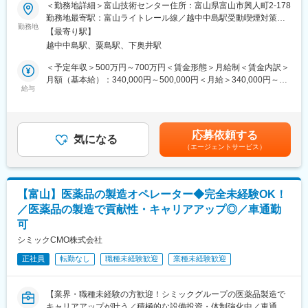
■職務内容：
＜勤務地詳細＞富山技術センター住所：富山県富山市興人町2-178
以下に示すバイオ医薬品製造業務を主たる担当者として担ってい
勤務地最寄駅：富山ライトレール線／越中中島駅受動喫煙対策：
ただきます
勤務地
敷地内全面禁煙変更の範囲：会社の定める事業所（リモートワー
【最寄り駅】
（1）抗体医薬品の原薬製造（商用医薬品・治験医原薬）
ク含む）
越中中島駅、粟島駅、下奥井駅
（2）抗体製造に必要なGMP関連業務・付帯業務・環境整備の実
務
＜予定年収＞500万円～700万円＜賃金形態＞月給制＜賃金内訳＞
・ドキュメント作成、精査
月額（基本給）：340,000円～500,000円＜月給＞340,000円～
・機器メンテナンス（バリデーション・キャリブレーション・点
給与
500,000円＜昇給有無＞有＜残業手当＞有＜給与補足＞※経歴・技
検など）
術・技能等を考慮して決定します。※フレックスタイム制の場合、
・逸脱・変更提案
月間の所定労働時間を超えて勤務する時間に対して時間外勤務手
当を支給します。■賞与：有賃金はあくまでも目安の金額であり、
応募依頼する
（3）堅牢な製造体制への継続的な改善
気になる
選考を通じて上下する可能性があります。月給(月額)は固定手当を
（エージェントサービス）
・製造データのトレンド解析
含めた表記です。
・製造手順・製造ノウハウの改善
・設備改善・導入
【富山】医薬品の製造オペレーター◆完全未経験OK！
（4）新規バイオ開発品の技術移転、申請に関わる業務
／医薬品の製造で貢献性・キャリアアップ◎／車通勤
可
（5）規制当局及び提携企業による査察対応
※経験・スキルによって担っていただく主軸の業務、また経験者の
シミックCMO株式会社
サポートレベルが変わります。
正社員
転勤なし
職種未経験歓迎
業種未経験歓迎
■組織について：
富山技術センターは、アステラス製薬のバイオリードの拠点のひ
【業界・職種未経験の方歓迎！シミックグループの医薬品製造で
とつです。微生物由来の低分子医薬品タクロリムス原薬とその製
キャリアアップが叶う／積極的な設備投資・体制強化中／車通勤