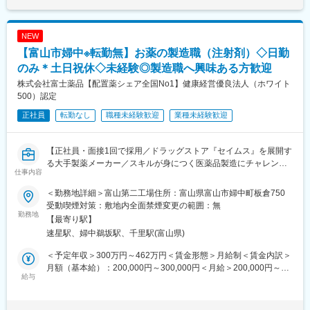
※クリーンルームでの作業となります。
・子供が小学校３年生まで時短勤務可能(労働時間を6h、6.5h、7h
（お化粧をして作業することができません）
から選べます)
・男性の育児休業の実績あり
NEW
※2026年10月1日より富士薬品富山第二工場を日本化薬株式会社へ
https://www.fujichemical.co.jp/recruit/innovation.html#welfare
【富山市婦中※転勤無】お薬の製造職（注射剤）◇日勤
譲渡する予定としており、2026年10月以降、富山第二工場に所属
する社員は譲渡先である日本化薬株式会社の所属となります。
のみ＊土日祝休◇未経験◎製造職へ興味ある方歓迎
雇用条件や処遇等について、不利益が生じることはございませ
株式会社富士薬品【配置薬シェア全国No1】健康経営優良法人（ホワイト
ん。
500）認定
正社員
転勤なし
職種未経験歓迎
業種未経験歓迎
■入社後の流れ：
OJTでサポートします。先輩社員が丁寧に業務を教えていくの
で、未経験の方も安心して成長できる環境です。
【正社員・面接1回で採用／ドラッグストア『セイムス』を展開す
る大手製薬メーカー／スキルが身につく医薬品製造にチャレン
■働き方・働く環境：
仕事内容
ジ！】
・富山から転勤なし
・基本日勤のみ
＜勤務地詳細＞富山第二工場住所：富山県富山市婦中町板倉750
＜求人のポイント＞
・残業15h程度（残業代は全額支給）
受動喫煙対策：敷地内全面禁煙変更の範囲：無
◎製造職へ挑戦したい方歓迎！OJTで丁寧にサポートします！
勤務地
・基本土日祝休み（会社カレンダーにより、年9回程土曜出勤あ
【最寄り駅】
◎日勤のみ・基本土日祝休み／1時間から使える有給や大型連休あ
り）
速星駅、婦中鵜坂駅、千里駅(富山県)
り
※夏季休暇や年末年始休暇など、大型連休あり
◎キレイな工場で働く！大手製薬メーカーの正社員採用
・1時間から使える有給休暇あり
＜予定年収＞300万円～462万円＜賃金形態＞月給制＜賃金内訳＞
・マイカー通勤可
月額（基本給）：200,000円～300,000円＜月給＞200,000円～
■職務内容：
給与
・食堂はありませんが、パンやカップ麺の自販機があります。ま
300,000円＜昇給有無＞有＜残業手当＞有＜給与補足＞※年収は当
当社で製造する医薬品（注射剤）の製造オペレーターとしてご活
た、給与から天引きでお弁当を注文して食べることもできます。
社規定に基づき、年齢や経験に応じて決定します。・賞与：年2回
躍いただきます。
（休憩室あり）
（7月／12月）・昇給：年1回（4月）・無菌作業手当：5,000円・