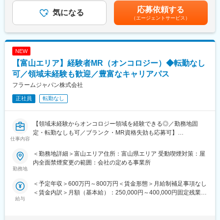
薬剤師手当：1万円賃金はあくまでも目安の金額であり、選考を通
応募依頼する
＜医薬品の製造工程＞
気になる
＜工場周辺の環境＞
じて上下する可能性があります。月給(月額)は固定手当を含めた表
（エージェントサービス）
洗浄→巻締め→秤量→調製→充填→凍結乾燥→巻締めなど
・工場から徒歩10分圏内にコンビニあり。工場から車で5分圏内
記です。
※こちらの製造工程において、いずれかの工程を担当いただきま
に市内最大級のショッピングモールがある中心地に工場がありま
す。
す。
※クリーンルームでの作業となります。
・単身者用のアパートも多数あり生活しやすいエリアです。
NEW
（お化粧をして作業することができません）
【富山エリア】経験者MR（オンコロジー）◆転勤なし
■モデル年収：
※2026年10月1日より富士薬品富山第二工場を日本化薬株式会社へ
可／領域未経験も歓迎／豊富なキャリアパス
23歳メンバー 年収約308万円 独身
譲渡する予定としており、2026年10月以降、富山第二工場に所属
30歳主任 年収約405万円（子供1人）
フラームジャパン株式会社
する社員は譲渡先である日本化薬株式会社の所属となります。
35歳係長 年収約500万円（子供2人）
正社員
転勤なし
雇用条件や処遇等について、不利益が生じることはございませ
※残業代は別途支給
ん。
変更の範囲：会社の定める業務
【領域未経験からオンコロジー領域を経験できる◎／勤務地固
■入社後の流れ：
定・転勤なしも可／ブランク・MR資格失効も応募可】
OJTでサポートします。先輩社員が丁寧に業務を教えていくの
仕事内容
で、未経験の方も安心して成長できる環境です。
【はじめに】
＜勤務地詳細＞富山エリア住所：富山県エリア 受動喫煙対策：屋
今回は、オンコロジー領域を担当いただくMRを募集します。MR
■働き方・働く環境：
内全面禁煙変更の範囲：会社の定める事業所
資格が失効している方やブランクがある方も応募いただけます。
勤務地
・富山から転勤なし
・基本日勤のみ（繁忙期やトラブル発生時等に変更が生じる場合
＜予定年収＞600万円～800万円＜賃金形態＞月給制補足事項なし
【業務内容】
もございます。）
＜賃金内訳＞月額（基本給）：250,000円～400,000円固定残業手
■新薬投入時のプロモーション
・残業15h程度（残業代は全額支給）
給与
当/月：80,000円（固定残業時間40時間0分/月～40時間0分/月）超
■既存品の市場拡大
・基本土日祝休み（会社カレンダーにより、年9回程土曜出勤あ
過した時間外労働の残業手当は追加支給＜月給＞330,000円～
■病院市場攻略 等
り）
480,000円（一律手当を含む）＜昇給有無＞有＜残業手当＞有＜