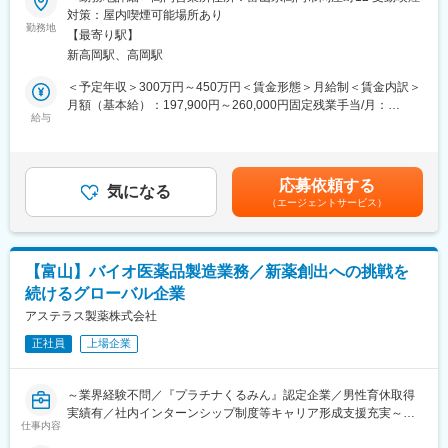
病院の医師などに対する医療機器や医療システムの提案をお任せ
対策：屋内喫煙可能場所あり
します。
勤務地
■通勤時に高速道路利用可※規定有
【最寄り駅】
新製品の紹介や不具合確認をメインに担当いただきます。
通勤距離片道15km以上／高速道路利用により、片道15分以上の通
新高岡駅、高岡駅
勤時間短縮が見込まれるなどの要件を満たせば通勤時に高速道路
■業務の特徴：
＜予定年収＞300万円～450万円＜賃金形態＞月給制＜賃金内訳＞
を利用できます。
・車で病院やクリニックを1日3～5件訪問します。会社に立ち寄
月額（基本給）：197,900円～260,000円固定残業手当/月：
る必要がないため、自分のスタイルで営業ができます。
給与
18,000円～25,000円（固定残業時間11時間0分/月）超過した時間
■事業の特色
・個人目標ではなく、チーム単位での予算目標となります。
外労働の残業手当は追加支給＜月給＞215,900円～285,000円（一
・1965年に日本で初めて医薬品のスプレードライ加工サービスを
律手当を含む）＜昇給有無＞有＜残業手当＞有＜給与補足＞■昇
提供したパイオニア
■入社後について：
給：年1回（4月）■賞与：年2回（7月・12月）賃金はあくまでも
※スプレードライ（噴霧乾燥）とは、微細化した液滴を熱風中に噴
応募依頼する
・入社後はOJTにて丁寧に業務を教えます。
気になる
目安の金額であり、選考を通じて上下する可能性があります。月
霧し瞬時に溶媒を蒸発させて粉末を得る方法です。
（エージェントサービス）
・独り立ちするまでは先輩社員に同行いただきます。
給(月額)は固定手当を含めた表記です。
このサービスは現代の医薬品ニーズに応えるポテンシャルを秘め
ていると共に、連続かつ大量生産により効率よく製造でき、コス
■取扱い商材：
トパフォーマンスにも優れていることが特徴です。世界レベルの
・当社では幅広い商材を取り扱っております。特に「画像診断装
製造許容量と数十年に及ぶ経験を活かして開発初期段階から商業
【富山】バイオ医薬品製造業務／新薬創出への挑戦を
置」に特化した製品が多く、強みでもあります。
生産までサポートすることが可能です。
続けるグローバル企業
・なかには単価億～何百円のマスクまでございます。
・海外売り上げが全体の32%
アステラス製薬株式会社
グローバル化にも力を入れておりライフサイエンス事業について
■魅力：
は海外にも生産体制を確立しています。
正社員
上場企業
医療機器はコロナ禍のように大きく業績が伸びることはあります
が、落ちることは少ないため安定した業界・業績となる点が魅力
です。
～業界経験不問／『プラチナくるみん』認定企業／男性育休取得
実績有／社内インターンシップ制度等キャリア形成支援充実～
仕事内容