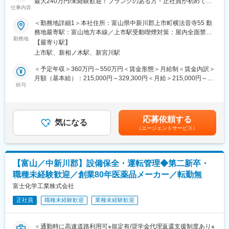
最大240万円/未経験歓迎！ブランクのある方・正社員が初めての
長1名）
方もいらっしゃいます。
仕事内容
方も歓迎！/年休120日/離職率低/第二新卒歓迎/資格取得支援制度
製造第2部は55名（4課21名、6課33名、部長1名）
あり★生産量拡大のため、増員募集！＞
＜勤務地詳細1＞本社住所：富山県中新川郡上市町横法音寺55 勤
変更の範囲：会社の定める業務
務地最寄駅：富山地方本線／上市駅受動喫煙対策：屋内全面禁煙
■福利厚生：
■魅力：
勤務地
＜勤務地詳細2＞郷柿沢工場住所：富山県 中新川郡上市町郷柿沢1
・通勤距離片道15km以上／高速道路利用により、片道15分以上の
【最寄り駅】
・綺麗で清潔な空間で空調設備完備の元、働くことが可能です。
受動喫煙対策：屋内全面禁煙変更の範囲：会社の定める事業所
通勤時間短縮が見込まれるなどの要件を満たせば、通勤時に高速
上市駅、新相ノ木駅、新宮川駅
重いものを持つなどの肉体的な負担や専門的な知識も必要ありま
道路を利用できます。
せん。
＜予定年収＞360万円～550万円＜賃金形態＞月給制＜賃金内訳＞
・高等教育（専門学校～大学院、職業訓練校等）を 卒業した方に
・配属先によっては危険物取扱やフォークリフトの資格を会社負
月額（基本給）：215,000円～329,300円＜月給＞215,000円～
は最長10年間、最大240万円奨学金を会社が代理返還する制度が
担で取ることができます。連続勤務の場合は次の日が空け休にな
給与
329,300円＜昇給有無＞有＜残業手当＞有＜給与補足＞※経験・能
あります！
り、連日夜勤ということはありません。
力等を考慮の上、当社規定により決定します。※労働時間7.5時間
同社が日本学生支援機構及びその他奨学金貸与機関へ直接送金す
分は通常労働、残りの6.5時間分は割増賃金を支給■昇給：年1回■
ることで奨学金返還額に係る所得税が非課税となるため、ご本人
■職務内容：
賞与：年2回（7月・12月）※4.36ヶ月（2023年度実績）、4.7ヶ月
が返済しその分を支給する方式に比べ税制的にも有利になりま
応募依頼する
医薬品（原料）の製造、製造業務に付随する使用機器の洗浄、各
気になる
（2024年度実績）、4.7ヶ月（2025年度実績）賃金はあくまでも
す。
（エージェントサービス）
種の設備点検などを担当いただきます。
目安の金額であり、選考を通じて上下する可能性があります。月
・子供が小学校３年生まで時短勤務可能(労働時間を6h、6.5h、7h
※原料投入等による重量物（20kg～30kg）もあります。
給(月額)は固定手当を含めた表記です。
から選べます)
・男性の育児休業の実績あり
■教育体制：
https://www.fujichemical.co.jp/recruit/innovation.html#welfare
【富山／中新川郡】設備保全・運転管理◆第二新卒・
医薬品製造は手順書に沿って決まった基準通りに製造することが
職種未経験歓迎／創業80年医薬品メーカー／転勤無
最も重要です。そのため、まずは手順書を熟読いただきその後現
変更の範囲：会社の定める業務
場でのOJTがスタートします。生産ラインの各リーダーからOJTを
富士化学工業株式会社
受け、わからないことは質問できる環境です。慣れやすいライン
正社員
職種未経験歓迎
業種未経験歓迎
から1ライン数日ごとに経験し、6か月くらいしたら生産ラインを
一通り覚え、一人前になることができます。営業、倉庫作業、銀
行員、事務などの出身でご活躍されている方がいます！
＜通勤時に高速道路利用可※規定有/奨学金代理返還支援制度あり※