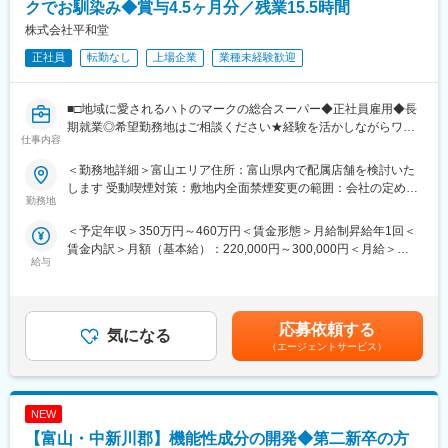
■販売商品例：
クでお馴染み◆賞与4.5ヶ月分／残業15.5時間
・かゆみ、虫さされ薬「ムヒシリーズ」
株式会社平和堂
・ひび、あかぎれ治療薬「ヒビケアシリーズ」
正社員
転勤なし
上場企業
業種未経験歓迎
■研修：
・資格取得、自己啓発支援制度
■□地域に愛されるハトのマークの総合スーパー◆正社員雇用◆長
業務上必要な資格取得や自身のスキルアップ・自己啓発を目的
期就業◎希望勤務地はご相談ください★経験を活かしながらワー
とした通信・派遣研修の受講を支援する制度
仕事内容
クライフバランス整う！創業から黒字経営／昨年度賞与4.5ヶ月分
／平均勤続18.9年□■
■数字で見る池田模範堂
＜勤務地詳細＞富山エリア住所：富山県内で配属店舗を検討いた
・創業から115年以上
します 受動喫煙対策：敷地内全面禁煙変更の範囲：会社の定める
『平和堂』『フレンドマート』『フレンドタウン』『アル・プラ
勤務地
・虫さされ薬の商品：11品目
事業所
ザ』を展開している当社にて、各店舗の食料品部門の業務をお任
・虫さされ以外の商品36品目
＜予定年収＞350万円～460万円＜賃金形態＞月給制昇給年1回＜
せします。
・年間休日：128日
賃金内訳＞月額（基本給）：220,000円～300,000円＜月給＞
・育児時短勤務：小学6年生まで取得可能
給与
220,000円～300,000円＜昇給有無＞有＜残業手当＞有＜給与補足
■職務内容：
＞■昇給年1回（5月）■賞与年2回（7月・12月／昨年度実績：4.5
・接客販売・売場づくり・発注業務・品だし、在庫管理
■企業の特徴/魅力
ヶ月）■家族手当（子1人につき：月1万2000円）■例・530万円／
・数値、人員管理・レジ業務・調理・販促 など
創業100年以上の歴史を持ちつつも、挑戦を続ける企業文化が根
主任（月給30万円＋賞与）・710万円／次長・バイヤー（月給38
応募依頼する
付いています。独自性の高い製品開発力、安定した経営基盤、多
気になる
万円＋賞与＋職責手当）・870万円／店長・課長（月給53万円+職
★慣れたら陳列を工夫したり、イベントのアイデアを練ったり商
様な働き方支援制度など、長く安心して働ける環境です。
（エージェントサービス）
責手当）賃金はあくまでも目安の金額であり、選考を通じて上下
品にこだわったりと、「自分の色」を出してください。売場スタ
する可能性があります。月給(月額)は固定手当を含めた表記です。
ッフが主導でお店作りをしています。
変更の範囲：会社の定める業務
NEW
■キャリアステップ：＼頑張りが評価される／
売場担当⇒主任（売場責任者）へとステップアップ。入社半年～1
【富山・中新川郡】機能性成分の開発◆第二新卒の方