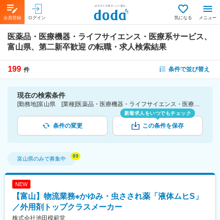
会員登録
ログイン
気になる
メニュー
医薬品・医療機器・ライフサイエンス・医療系サービス、
富山県、第二新卒歓迎
の転職・求人検索結果
199
条件で並び替え
件
現在の検索条件
[勤務地]富山県 [業種]医薬品・医療機器・ライフサイエンス・医療系サービス [詳細条件](募集・採用情報)第二新卒歓迎
新着求人をいつでもチェック
条件の変更
この条件を保存
富山県
のみで募集中
NEW
【富山】物流業務※かゆみ・虫さされ薬「液体ムヒS」
／外用剤トップクラスメーカー
株式会社池田模範堂