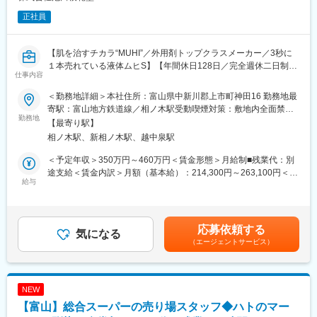
正社員
【肌を治すチカラ“MUHI”／外用剤トップクラスメーカー／3秒に
１本売れている液体ムヒS】【年間休日128日／完全週休二日制／
仕事内容
ワークライフバランス◎／1909年の創業】
＜勤務地詳細＞本社住所：富山県中新川郡上市町神田16 勤務地最
■業務内容：
寄駅：富山地方鉄道線／相ノ木駅受動喫煙対策：敷地内全面禁煙
・原料、資材受入業務及び倉庫への製品出庫業務
勤務地
変更の範囲：会社の定める事業所
【最寄り駅】
（原料・製品の重さは10～20kgあります）
相ノ木駅、新相ノ木駅、越中泉駅
・業務に付随する資料の作成
・設備管理
＜予定年収＞350万円～460万円＜賃金形態＞月給制■残業代：別
・廃棄物処理、管理作業
途支給＜賃金内訳＞月額（基本給）：214,300円～263,100円＜月
・その他改善業務 など
給与
給＞214,300円～263,100円＜昇給有無＞有＜残業手当＞有＜給与
補足＞■キャリア・能力等を考慮の上、当社規程により処遇します
■組織構成：
賃金はあくまでも目安の金額であり、選考を通じて上下する可能
物流チーム・・・8名
性があります。月給(月額)は固定手当を含めた表記です。
応募依頼する
気になる
（エージェントサービス）
■就業環境：
年間休日128日、残業時間が少なくワークライフバランスが保て
る環境です。
また、有給休暇や産休・育休なども取得しやすく、福利厚生も充
NEW
実しているため、安心して長期就業いただけます。
【富山】総合スーパーの売り場スタッフ◆ハトのマー