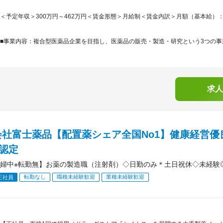
＜予定年収＞300万円～462万円＜賃金形態＞月給制＜賃金内訳＞月額（基本給）：200,0
■事業内容：複合型医薬品企業を目指し、医薬品の販売・製造・研究という3つの事業
求人
会社富士薬品【配置薬シェア全国No1】健康経営優
）認定
婦中※転勤無】お薬の製造職（注射剤）◇日勤のみ＊土日祝休◇未経験
転勤なし
職種未経験歓迎
業種未経験歓迎
正社員