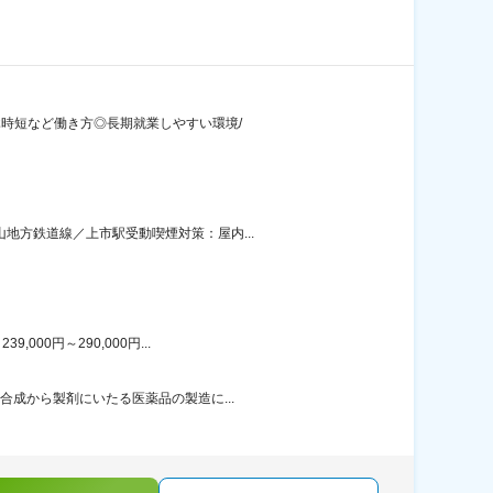
休時短など働き方◎長期就業しやすい環境/
地方鉄道線／上市駅受動喫煙対策：屋内...
00円～290,000円...
合成から製剤にいたる医薬品の製造に...