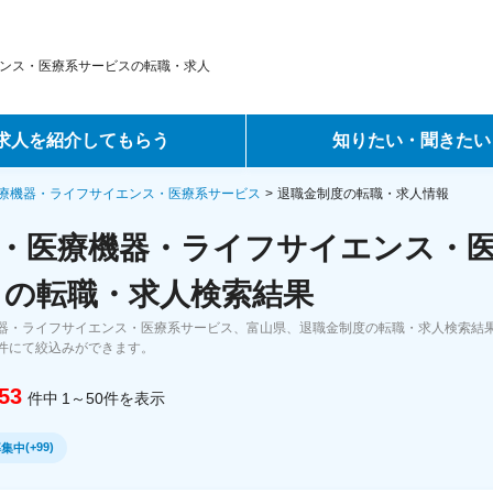
ンス・医療系サービスの転職・求人
求人を紹介してもらう
知りたい・聞きたい
ントサービス
転職ノウハウ
療機器・ライフサイエンス・医療系サービス
退職金制度の転職・求人情報
・医療機器・ライフサイエンス・
サービス
データで見る転職
 の転職・求人検索結果
ーエージェントサービス
コラム・インタビュー
器・ライフサイエンス・医療系サービス、富山県、退職金制度の転職・求人検索結
件にて絞込みができます。
転職Q&A
53
件中
1～50
件
を表示
(
+99
)
募集中