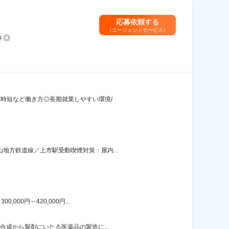
応募依頼する
（エージェントサービス）
さ◎
休時短など働き方◎長期就業しやすい環境/
地方鉄道線／上市駅受動喫煙対策：屋内...
00円～420,000円...
合成から製剤にいたる医薬品の製造に...