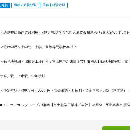
職種未経験歓迎
業種未経験歓迎
正社員
＜通勤時に高速道路利用可※規定有/奨学金代理返還支援制度あり※最大240万円/育
＜最終学歴＞大学院、大学、高等専門学校卒以上
＜勤務地詳細＞郷柿沢工場住所：富山県中新川郡上市町郷柿沢1 勤務地最寄駅：富山
新宮川駅、上市駅、中加積駅
＜予定年収＞400万円～500万円＜賃金形態＞月給制＜賃金内訳＞月額（基本給）：239,0
■フジ ケミカル グループ の事業【富士化学工業株式会社】≪原薬・医薬事業≫原薬