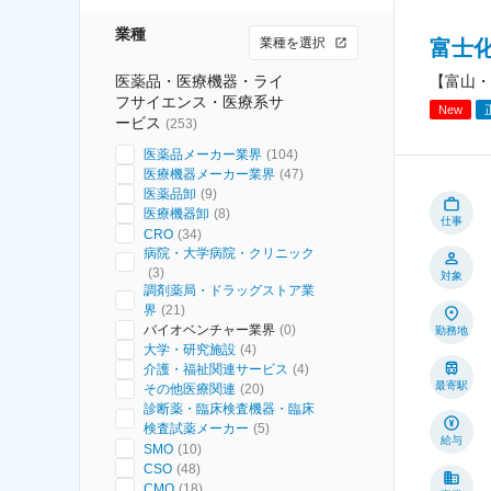
業種
業種を選択
富士
医薬品・医療機器・ライ
【富山・
フサイエンス・医療系サ
New
ービス
(
253
)
医薬品メーカー業界
(
104
)
医療機器メーカー業界
(
47
)
医薬品卸
(
9
)
医療機器卸
(
8
)
仕事
CRO
(
34
)
病院・大学病院・クリニック
(
3
)
対象
調剤薬局・ドラッグストア業
界
(
21
)
バイオベンチャー業界
(
0
)
勤務地
大学・研究施設
(
4
)
介護・福祉関連サービス
(
4
)
最寄駅
その他医療関連
(
20
)
診断薬・臨床検査機器・臨床
検査試薬メーカー
(
5
)
給与
SMO
(
10
)
CSO
(
48
)
CMO
(
18
)