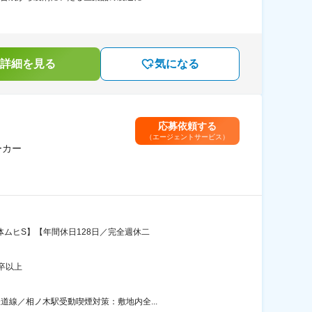
詳細を見る
気になる
応募依頼する
（エージェントサービス）
ーカー
体ムヒS】【年間休日128日／完全週休二
卒以上
道線／相ノ木駅受動喫煙対策：敷地内全...