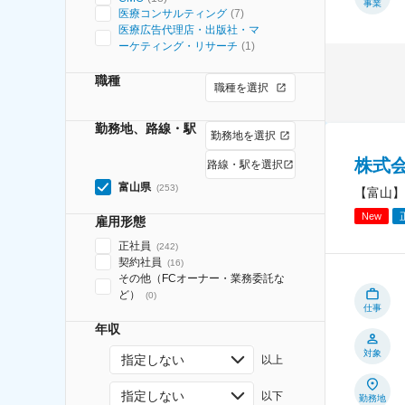
事業
医療コンサルティング
(
7
)
医療広告代理店・出版社・マ
ーケティング・リサーチ
(
1
)
職種
職種を選択
勤務地、路線・駅
勤務地を選択
株式
路線・駅を選択
富山県
(
253
)
【富山】
New
雇用形態
正社員
(
242
)
契約社員
(
16
)
その他（FCオーナー・業務委託な
ど）
(
0
)
仕事
年収
対象
指定しない
以上
指定しない
以下
勤務地