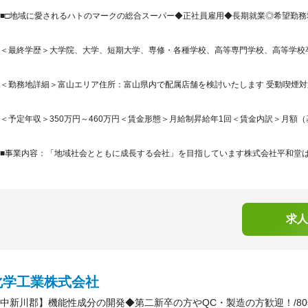
■□地域に愛されるハトのマークの総合スーパー◆正社員雇用◆長期就業◎希望勤
＜最終学歴＞大学院、大学、短期大学、専修・各種学校、高等専門学校、高等学校
＜勤務地詳細＞富山エリア住所：富山県内で配属店舗を検討いたします 受動喫煙対策
＜予定年収＞350万円～460万円＜賃金形態＞月給制昇給年1回＜賃金内訳＞月額（基本給）
■事業内容：「地域社会とともに成長する会社」を目指しています株式会社平和堂は、
求人
化学工業株式会社
中新川郡】機能性成分の開発◆第二新卒の方やQC・製造の方歓迎！/8