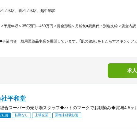
相ノ木駅、新相ノ木駅、越中泉駅
＜予定年収＞350万円～460万円＜賃金形態＞月給制■残業代：別途支給＜賃金内訳＞月額
■事業内容一般用医薬品事業を展開しています。｢肌の健康｣をもたらすスキンケアカ
求人
会社平和堂
総合スーパーの売り場スタッフ◆ハトのマークでお馴染み◆賞与4.5ヶ月
転勤なし
上場企業
業種未経験歓迎
正社員