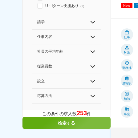
U・Iターン支援あり
New
(
1
)
語学
仕事内容
仕事
社員の平均年齢
対象
従業員数
勤務地
設立
最寄駅
応募方法
給与
253
この条件の求人数
件
事業
検索する