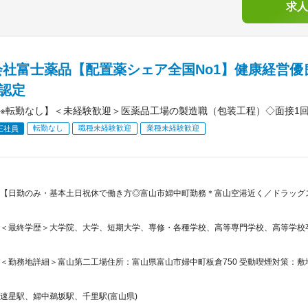
求人
会社富士薬品【配置薬シェア全国No1】健康経営優
）認定
※転勤なし】＜未経験歓迎＞医薬品工場の製造職（包装工程）◇面接1回
転勤なし
職種未経験歓迎
業種未経験歓迎
正社員
【日勤のみ・基本土日祝休で働き方◎富山市婦中町勤務＊富山空港近く／ドラッグ
＜最終学歴＞大学院、大学、短期大学、専修・各種学校、高等専門学校、高等学校
＜勤務地詳細＞富山第二工場住所：富山県富山市婦中町板倉750 受動喫煙対策：
速星駅、婦中鵜坂駅、千里駅(富山県)