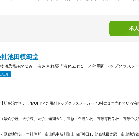
求人
会社池田模範堂
物流業務※かゆみ・虫さされ薬「液体ムヒS」／外用剤トップクラスメ
正社員
【肌を治すチカラ“MUHI”／外用剤トップクラスメーカー／3秒に１本売れている液
＜最終学歴＞大学院、大学、短期大学、専修・各種学校、高等専門学校、高等学校
＜勤務地詳細＞本社住所：富山県中新川郡上市町神田16 勤務地最寄駅：富山地方鉄