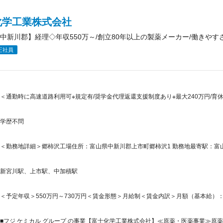
化学工業株式会社
中新川郡】経理◇年収550万～/創立80年以上の製薬メーカー/働きやす
正社員
＜通勤時に高速道路利用可※規定有/奨学金代理返還支援制度あり※最大240万円/育
学歴不問
＜勤務地詳細＞郷柿沢工場住所：富山県中新川郡上市町郷柿沢1 勤務地最寄駅：富山
新宮川駅、上市駅、中加積駅
＜予定年収＞550万円～730万円＜賃金形態＞月給制＜賃金内訳＞月額（基本給）：300,0
■フジ ケミカル グループ の事業【富士化学工業株式会社】≪原薬・医薬事業≫原薬