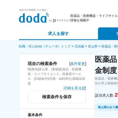
医薬品・医療機器・ライフサイエ
情報を掲載中
求人を探す
詳細条件から探す
エージェ
転職・求人doda（デューダ）トップ
北信越
富山県
医薬品・医
医薬品
新着求人から探す
スカウト
[
]
現在の検索条件
条件変更
金制度
[勤務地]富山県 [業種]医薬品・医療機
求人特集から探す
パートナ
器・ライフサイエンス・医療系サービ
医薬品・医療機
ス [詳細条件](待遇・福利厚生)退職金制
左の求人検索条
度
詳細を見る
2
該当求人数
検索条件を保存
富山県のみで
基本条件