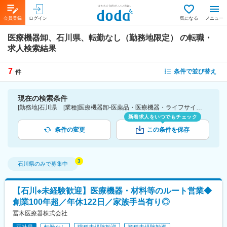
会員登録
ログイン
気になる
メニュー
医療機器卸、石川県、転勤なし（勤務地限定）
の転職・
求人検索結果
7
条件で並び替え
件
現在の検索条件
[勤務地]石川県 [業種]医療機器卸-医薬品・医療機器・ライフサイエンス・医療系サービス [こだわり条件ピックアップ]転勤なし（勤務地限定） [詳細条件](募集・採用情報)転勤なし（勤務地限定）
新着求人をいつでもチェック
条件の変更
この条件を保存
石川県
のみで募集中
【石川※未経験歓迎】医療機器・材料等のルート営業◆
創業100年超／年休122日／家族手当有り◎
冨木医療器株式会社