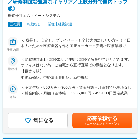
／研修制度◎豊富なキャリア／上肢分野で国内トップ
■教育体制
ーカー主催の製品勉強会やフィロソフィ勉強会などに参加しなが
級》
入社後は社内研修や先輩社員と同行営業を十分行い、しつかり知
ら、専門知識の習得や他部署・他拠点の社員とのネットワークづ
識をつけてから現場を担当していただきます。
くりを進めることができます。
株式会社エム・イー・システム
全体の9割が中途入社社員のため、わからないことは先輩・上司か
正社員
転勤なし
業種未経験歓迎
ら丁寧に教えてもらえます。業界未経験の方でも安心して知識習
■組織構成：
得できる環境です。
営業社員は7名在籍しています。分からないことがあれば、すぐに
聞くことが出来る環境です◎
＼ 成長も、安定も、プライベートも全部大切にしたい方へ！／日
■組織構成・風土
本人のための医療機器を作る国産メーカー＊安定の医療業界で活
現在東京には約20名の営業担当者が在籍しています。
変更の範囲：会社の定める業務
仕事内容
躍◎
年齢や性別関係なく、やる気と姿勢をきちんと見て評価する会社
です。
＜勤務地詳細1＞北陸エリア住所：北陸全域を担当いただきます。
＜本求人のポイント＞
オフィスはない為、ご自宅から直行直帰での勤務となります。 受
◇営業スキルを“専門性”に！医療業界で市場価値も高まる◎
勤務地
■ノルマ
動喫煙対策：屋内喫煙可能場所あり＜勤務地詳細2＞本社住所：東
【最寄り駅】
◇“売って終わり”じゃない！お客様とじっくり向き合い、信頼関係
営業成績は昨年実績をベースとしての伸長率を指標においていま
京都中野区弥生町2-13-4 勤務地最寄駅：東京メトロ丸の内線／中
中野新橋駅、中野富士見町駅、新中野駅
を築くやりがい！
す。同社はノルマという考え方はしない文化です。
野新橋駅受動喫煙対策：屋内全面禁煙変更の範囲：会社の定める
◇頑張りはしっかり評価！年2回のインセンティブ制度あり。
事業所（リモートワーク含む）
＜予定年収＞500万円～800万円＜賃金形態＞月給制特記事項なし
◇安心の教育体制◎座学研修＋OJTで、医療業界の基礎から学べ
■働き方
＜賃金内訳＞月額（基本給）：266,000円～455,000円固定残業手
ます！
給与
月の平均残業時間は30～40h程度。カレンダー通りに土日祝が休
当/月：84,000円～100,000円（固定残業時間40時間0分/月）超過
※社員インタビュー※
みとなっており、福利厚生も充実。長期的にご活躍頂ける環境が
した時間外労働の残業手当は追加支給＜月給＞350,000円～
https://mesystem.co.jp/recruit/interview/
整備されています。
555,000円（一律手当を含む）＜昇給有無＞有＜残業手当＞有＜
給与補足＞■昇給：年1回(8月) ■賞与：年2回(7月、12月) ■インセ
応募依頼する
■入社後の流れ
気になる
■会社理念
ンティブ：年2回※基本給以外に、営業外勤手当、管理職手当、家
（エージェントサービス）
（1）ご入社後3カ月前後は、東京もしくは大阪営業所にて研修を
世界の医療現場で活用されている医療機器の販売を全国展開して
族手当(該当者のみ)等を支給します。※金額は前職考慮のうえで決
受けていただきます。業務に必要な知識や業界に関する基礎研
いる同社は、下記3つを「会社理念」としています。
定致します。賃金はあくまでも目安の金額であり、選考を通じて
修、先輩社員との営業同行を通じて、実際の業務を経験していき
・数字に追われず、金融機関に頼らず、信義と誇りと日本の美し
上下する可能性があります。月給(月額)は固定手当を含めた表記で