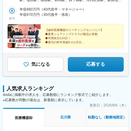
駅、塩尻駅、穂積駅、静岡駅、四ツ橋駅、河内松原駅、新開地
営業所（岐阜県瑞穂市）■静岡営業所＜近畿・北陸エリア＞■大阪
駅、西大路駅、上諸江駅、比治山橋駅、大元駅、大濠公園駅、南
支店■大阪第2営業所■大阪南営業所■神戸営業所■京都営業所■金沢
年収880万円（40代前半・マネージャー）
小倉駅、原爆資料館駅、二中通駅、北１２条駅、西大橋駅、中央
営業所＜中国・四国エリア＞■広島営業所■岡山営業所＜九州エリ
年収670万円（30代後半・係長）
市場前駅、比治山下駅、大学病院駅、北１３条東駅、心斎橋駅、
給与
ア＞■福岡営業所■東九州営業所■長崎営業所■南九州営業所
兵庫駅、南区役所前駅、浦上駅前駅
【歯科医療機器のリーディングカンパニー】
◆業界シェアトップクラスの製品が多数
◆年間休日124日！
◆賞与の昨年実績5.4カ月分
★ヨシダ独自の福利厚生＆制度が充実
◆フレックスタイム制＆直行・直帰もOK
◆人が集う“いい会社”を目指して成長中
気になる
応募する
人気求人ランキング
dodaに掲載中の求人を、応募数順にランキング形式でご紹介します。
※応募数が同数の場合は、新着順に表示しています。
更新日：
2026/8/6（木）
石川県
転勤なし（勤務地限定）
医療機器卸