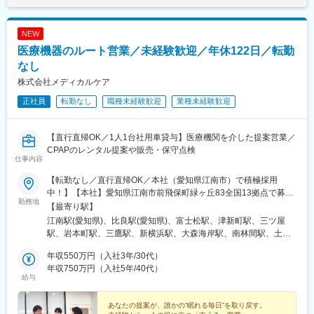
自社製品から世界的な口腔ケアブランドまで、多岐に渡る製品を
の骨折医療機器に特化した製品を提供し続けており、国産企業な
です。
ご提案します。アイテム数の多さも当社の大きな強みです。
らではの迅速な対応、使いやすさ、顧客目線の営業活動により、
オンライン勉強会やEラーニング等が充実しており、無理なく業
多くのドクターから支持されています。
NEW
界・製品知識の習得が可能です。
医療機器のルート営業／未経験歓迎／年休122日／転勤
◆ユニット…歯科治療を行うための診療台
変更の範囲：会社の定める業務
◆タービン…歯の切削に用いる精密機械
なし
◆レーザー機器…最新治療を可能にする機材
株式会社メディカルケア
◆画像診断機器…正確なレントゲン撮影が可能
正社員
転勤なし
職種未経験歓迎
業種未経験歓迎
◆レセプトコンピューター…診療報酬を請求するためのコンピュ
ーター
◆CADCAM…歯の詰め物などを設計・加工するシステム
【直行直帰OK／1人1台社用車貸与】医療機関を介した提案営業／
◆その他歯科用材料、予防製品など
CPAPのレンタル提案や販売・保守点検
仕事内容
■入社後のフォロー体制
配属後のOJT研修のほか、本社での集合研修を年に数回開催しま
【転勤なし／直行直帰OK／本社（愛知県江南市）で積極採用
す。
中！】【本社】愛知県江南市前飛保町緑ヶ丘83全国13拠点で募集
勤務地
また、オンライン勉強会やEラーニング等が充実しており、無理な
しています。【名古屋営業所】愛知県名古屋市西区比良1丁目1番
【最寄り駅】
く業界・製品知識の習得が可能です。
地【三河営業所】愛知県刈谷市泉田町割田77-1【三重営業所】三
江南駅(愛知県)、比良駅(愛知県)、富士松駅、津新町駅、三ツ屋
金融や販売業など異業界からご入社された方が活躍しています。
重県津市片田志袋町300-32【金沢営業所】石川県金沢市問屋町1
駅、岩本町駅、三鷹駅、新横浜駅、大森海岸駅、南林間駅、土浦
丁目108【滋賀営業所】滋賀県草津市野路7丁目20-21【東京営業
駅、堺筋本町駅、新長田駅、南草津駅、神田駅(東京都)、大森駅
■働き方
所】東京都千代田区神田東松下町13【西東京営業所】東京都武蔵
年収550万円（入社3年/30代）
(東京都)、鶴間駅、松屋町駅、鷹取駅、小伝馬町駅、平和島駅、長
・歯科医院の終業後の時間帯での商談が発生することがあります
野市吉祥寺本町4丁目32-9【横浜営業所】神奈川県横浜市港北区新
年収750万円（入社5年/40代）
堀橋駅、西代駅
給与
が、それを含めても平均残業は20時間程度となり、働きやすい環
横浜3-7-18-533【城南営業所】東京都大田区大森北3丁目4番4号
境です。
【神奈川西営業所】神奈川県大和市南林間2-13-20【茨城営業所】
・商談やメンテナンス等の対応のため、歯科医院が開業している
茨城県土浦市田中二丁目11-6【大阪営業所】大阪府大阪市中央区
あなたの提案が、誰かの“眠れる毎日”を取り戻す。