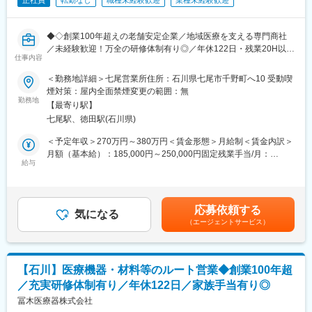
正社員
転勤なし
職種未経験歓迎
業種未経験歓迎
◆◇創業100年超えの老舗安定企業／地域医療を支える専門商社
／未経験歓迎！万全の研修体制有り◎／年休122日・残業20H以下
仕事内容
でワークライフバランス／福利厚生充実◎◆◇
＜勤務地詳細＞七尾営業所住所：石川県七尾市千野町へ10 受動喫
■業務内容：
煙対策：屋内全面禁煙変更の範囲：無
病院やクリニックなどの医療機関に対し、医療機器や医療材料の
勤務地
【最寄り駅】
提案・販売をお任せします。
七尾駅、徳田駅(石川県)
医療現場に欠かせない製品を通じて、医師や看護師をはじめとす
る医療従事者を支援し、地域医療に貢献できるやりがいのあるポ
＜予定年収＞270万円～380万円＜賃金形態＞月給制＜賃金内訳＞
ジションです。
月額（基本給）：185,000円～250,000円固定残業手当/月：
給与
21,413円～28,935円（固定残業時間15時間0分/月）超過した時間
■業務詳細：
外労働の残業手当は追加支給＜月給＞206,413円～278,935円（一
（1）納品業務：
律手当を含む）＜昇給有無＞有＜残業手当＞有＜給与補足＞※ご経
医療機関へ医療材料や医療機器を納品し、円滑な医療提供をサポ
験・スキルによって年収は決定します。・賞与：年2回（7月・12
応募依頼する
ートします。
気になる
月）・昇給：年1回（5月）賃金はあくまでも目安の金額であり、
（エージェントサービス）
（2）商品提案・PR：
選考を通じて上下する可能性があります。月給(月額)は固定手当を
医師や看護師など医療従事者に対し、商品のご案内や提案を行い
含めた表記です。
ます。
取り扱う商材は、マスクやガーゼといった医療用消耗品から、電
【石川】医療機器・材料等のルート営業◆創業100年超
気メスやエコーなどの高度医療機器まで幅広く、医療現場のニー
／充実研修体制有り／年休122日／家族手当有り◎
ズに応じた提案を行います。
（3）病院内業務：
冨木医療器株式会社