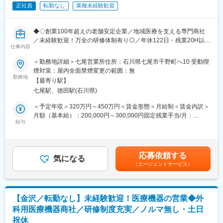
病院内の在庫状況や滅菌期限（使用期限）の確認を行い、適切な
正社員
転勤なし
業種未経験歓迎
製品管理をサポートします。
※担当顧客数は1～20施設程度を予定しています。
◆◇創業100年超えの老舗安定企業／地域医療を支える専門商社
／未経験歓迎！万全の研修体制有り◎／年休122日・残業20H以下
■取り扱い商材：
仕事内容
でワークライフバランス／福利厚生充実◎◆◇
・医療材料：医療・介護現場で日常的に使用される各種医療用消
＜勤務地詳細＞七尾営業所住所：石川県七尾市千野町へ10 受動喫
耗品
■業務内容：
煙対策：屋内全面禁煙変更の範囲：無
・医療機器：病院の受付から退院までのあらゆる場面で使用され
病院やクリニックなどの医療機関に対し、医療機器や医療材料の
勤務地
る医療機器
【最寄り駅】
提案・販売をお任せします。
・研究機器：電子顕微鏡や分析装置、実験台、超低温フリーザー
七尾駅、徳田駅(石川県)
医療現場に欠かせない製品を通じて、医師や看護師をはじめとす
など
る医療従事者を支援し、地域医療に貢献できるやりがいのあるポ
＜予定年収＞320万円～450万円＜賃金形態＞月給制＜賃金内訳＞
・IT医療ソフトウェア：電子カルテ、医療機器管理システム、医
ジションです。
月額（基本給）：200,000円～300,000円固定残業手当/月：
科システム、画像診断システム、内視鏡関連システムなど
給与
23,148円～34,722円（固定残業時間15時間0分/月）超過した時間
■業務詳細：
外労働の残業手当は追加支給＜月給＞223,148円～334,722円（一
■安心の教育体制：
（1）納品業務：
律手当を含む）＜昇給有無＞有＜残業手当＞有＜給与補足＞※ご経
入社後は、企業理念の理解からスタートし、会社概要や業界知
医療機関へ医療材料や医療機器を納品し、円滑な医療提供をサポ
験・スキルによって年収は決定します。・賞与：年2回（7月・12
識、取扱製品の知識など、業務の基礎を体系的に学んでいただき
応募依頼する
ートします。
気になる
月）・昇給：年1回（5月）賃金はあくまでも目安の金額であり、
ます。あわせて、先輩社員との同行研修やメーカー研修を通じ
（エージェントサービス）
（2）商品提案・PR：
選考を通じて上下する可能性があります。月給(月額)は固定手当を
て、営業活動に必要な知識・スキルを段階的に習得できる環境を
医師や看護師など医療従事者に対し、商品のご案内や提案を行い
含めた表記です。
整えています。
ます。
実務については、OJTを中心とした育成体制を採用しており、先
取り扱う商材は、マスクやガーゼといった医療用消耗品から、電
輩社員に同行しながら顧客対応や提案方法を学び、実践を通じて
【金沢／転勤なし】未経験歓迎！医療機器の営業◆外
気メスやエコーなどの高度医療機器まで幅広く、医療現場のニー
着実に成長していただきます。
科用医療機器商社／研修制度充実／ノルマ無し・土日
ズに応じた提案を行います。
また、初期研修終了後も継続的な学びの機会を提供しており、メ
祝休
（3）病院内業務：