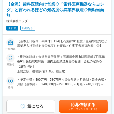
ます。加えて、定期的な勉強会や製品PRの練習なども継続して実
い秩序を重んじる。
す。
【金沢】歯科医院向け営業◇「歯科医療機器ならヨシ
施していきます。
・顧客への感謝を忘れず、フォローアップを大切にする。
ダ」と言われるほどの知名度◇異業界歓迎◇転勤当面
※ホテルなどは会社が用意、費用を負担いたします。
・医師の方々を始めとする医療現場の方々から信用され、思い出
無
して声をかけてもらえるようなプロフェッショナル集団を目指
（2）研修終了次第、北陸に拠点を移動していただきます。1人立
す。
株式会社ヨシダ
ちしてからは1日3～5件の病院に対して、骨折の手術で使用する
正社員
転勤なし
医療機器の紹介を行い、ドクターとの関係性を深め、より良い関
係構築を築いていただきます。時には製品の取り扱い説明の為に
変更の範囲：会社の定める業務
手術現場に立会うこともあります。
【基本土日祝休・年間休日124日／残業20h程度／金融や販売など
異業界入社実績あり◎充実した研修／住宅手当等福利厚生◎】
■組織構成
仕事内容
北陸エリアは現在東京拠点から応援で対応しております。何か分
■業務内容
からないことは電話やオンラインなどですぐにコミュニケーショ
＜勤務地詳細＞金沢営業所住所：石川県金沢市駅西新町1丁目38
◇担当エリア内の歯科医院・代理店様へ、歯科医院で使用する診
ンを取れる環境です。
番6号 受動喫煙対策：屋内全面禁煙変更の範囲：会社の定める事
療台（ユニット）や各種機器の導入を提案・支援していただきま
勤務地
業所
【最寄り駅】
す。
■評価制度
上諸江駅、磯部駅(石川県)、割出駅
製品の提案から設置・メンテナンスのアフターサービスまで、チ
6カ月に1回報奨金制度があり、個人の成果だけでなくチーム成果
ーム全体で協力しながら対応いただきます。
やプロセス(売上実績+説明会実施回数など)も重要な評価対象で、
＜予定年収＞400万円～580万円＜賃金形態＞月給制＜賃金内訳＞
◇各製品ごとの専任者や修理担当が在籍しており、専門知識はバ
年間で最大60万円の支給がございます。
月額（基本給）：240,000円～290,000円＜月給＞240,000円～
ックアップいたします。
給与
仕事の成果だけでなく仕事への姿勢や組織への貢献度を評価して
290,000円＜昇給有無＞有＜残業手当＞有＜給与補足＞上記年
◇医療機器のため機器トラブル等で医療機関からの呼び出しが発
いるため、自分の頑張りが給与・賞与にしっかり反映されます。
収、月収はあくまで目安であり年齢・経験・スキルを考慮の上、
生しますが、夜間・休日の緊急対応は無く、基本勤務時間内での
決定致します。■賞与（年2回）■賞与実績:昨年度5.4ヶ月分支給■
対応となります。
■当社について
技能手当支給あり：歯科技工士/第二種電気工事士/X線作業主任者/
応募依頼する
気になる
整形外科領域の製品を得意とし「日本人が日本人のために作る」
歯科衛生士、等賃金はあくまでも目安の金額であり、選考を通じ
（エージェントサービス）
■取り扱い製品
というモノづくりのコンセプトを大切にしています。手や肩専門
て上下する可能性があります。月給(月額)は固定手当を含めた表記