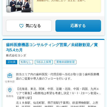
未経験から、人の役に立つ「支える」営業へ。
土曜日の勤務が発生することがあります。※振休有り
久太郎町1-5-31【神戸営業所】兵庫県神戸市須磨区常磐町1丁目1-
4■駐車場あり（1人1台専用の社用車を用意（※関東圏は除く）。
■当社の魅力：
休日も使用することができます。）■車通勤OK■受動喫煙対策：オ
歯科業界に特化して事業展開しており、国内で50％以上の歯科医
フィス内禁煙・分煙
療機器シェアを占める商品もあり、「歯科医療機器ならヨシダ」
と言われるほどの知名度を築いています。またDXの分野でも先進
気になる
応募する
的に挑戦しており、業界注目度の高い歯科用CADCAMをはじめ、
AR技術を用いた非接触型の診療台など最先端機器も多数取り扱っ
ております。
変更の範囲：会社の定める業務
歯科医療機器コンサルティング営業／未経験歓迎／賞
与5.4カ月
株式会社ヨシダ
正社員
転勤なし
5名以上採用
業種未経験歓迎
担当エリア内の歯科医院・代理店様へ当社が取り扱う歯科医療機
器のご提案や導入後のフォローを行います。
仕事内容
【北海道、東北、関東、中部、近畿・北陸、中国・四国、九州エ
リアで募集】※勤務地は希望を考慮し決定！U・I・Jターン歓迎※地
勤務地
域密着型営業のため基本転勤なし！＜北海道エリア＞■北海道営業
【最寄り駅】
所＜東北エリア＞■盛岡営業所＜関東エリア＞■千葉営業所■さい
北１８条駅、仙北町駅、県庁前駅(千葉県)、鉄道博物館駅、上所
たま営業所■新潟営業所＜中部エリア＞■松本営業所■朝日大学内