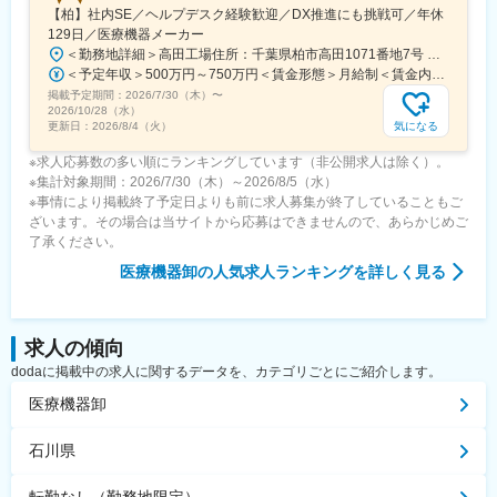
【柏】社内SE／ヘルプデスク経験歓迎／DX推進にも挑戦可／年休
129日／医療機器メーカー
＜勤務地詳細＞高田工場住所：千葉県柏市高田1071番地7号 勤務地最寄駅：つくばエクスプレス線／柏の葉キャンパス駅受動喫煙対策：屋内全面禁煙変更の範囲：【変更の範囲：流山本社および高田工場】
＜予定年収＞500万円～750万円＜賃金形態＞月給制＜賃金内訳＞月額（基本給）：300,000円～430,000円＜月給＞300,000円～430,000円＜昇給有無＞有＜残業手当＞有＜給与補足＞※経験・スキルを考慮の上決定いたします。■賞与：年2回（7月・12月）※昨年実績4.2ヶ月■昇給：年1回（1月）■モデル年収：・年収580万円 主任（月給34万円×12ヶ月＋諸手当）・年収820万円 課長（月給48万円×12ヶ月＋諸手当）賃金はあくまでも目安の金額であり、選考を通じて上下する可能性があります。月給(月額)は固定手当を含めた表記です。
掲載予定期間：
2026/7/30（木）
〜
2026/10/28（水）
気になる
更新日：
2026/8/4（火）
※求人応募数の多い順にランキングしています（非公開求人は除く）。
※集計対象期間：2026/7/30（木）～2026/8/5（水）
※事情により掲載終了予定日よりも前に求人募集が終了していることもご
ざいます。その場合は当サイトから応募はできませんので、あらかじめご
了承ください。
医療機器卸
の人気求人ランキングを詳しく見る
求人の傾向
dodaに掲載中の求人に関するデータを、カテゴリごとにご紹介します。
医療機器卸
石川県