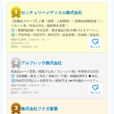
センチュリーメディカル株式会社
【伊藤忠グループ】人事（採用・人材開発）◇実務未経験歓迎！／
リモート有／年休124日／福利厚生充実◇
＜勤務地詳細＞本社住所：東京都品川区大崎1-11-2 ゲートシティ大崎イーストタワー22Ｆ勤務地最寄駅：JR山手線／大崎駅受動喫煙対策：屋内全面禁煙変更の範囲：会社の定める事業所（リモートワーク含む）
＜予定年収＞500万円～600万円＜賃金形態＞月給制＜賃金内訳＞月額（基本給）：300,000円～350,000円＜月給＞300,000円～350,000円＜昇給有無＞有＜残業手当＞有＜給与補足＞上記年収は、あくまで目安であり、前職・経験を考慮し検討させて頂きます。■昇給：あり■賞与：あり※会社業績と個人業績に応じて算定されます。賃金はあくまでも目安の金額であり、選考を通じて上下する可能性があります。月給(月額)は固定手当を含めた表記です。
掲載予定期間：
2026/7/6（月）
〜
2026/10/4（日）
気になる
更新日：
2026/8/4（火）
アルフレッサ株式会社
医薬品ルート営業／残業少なめ／フレックス制／年間休日125日
【首都圏（東京／埼玉／神奈川／千葉）積極採用中】◆当社が展開する【北海道／関東／首都圏／中部／近畿／九州】の各事業所へご希望を考慮した上で配属となります。【北海道】北海道【関東】栃木／群馬／茨城／長野／山梨／新潟【首都圏】東京／埼玉／神奈川／千葉★積極採用エリア【中部】静岡／愛知／三重／岐阜【近畿】滋賀／兵庫／大阪／京都／奈良／和歌山【九州】福岡／長崎／熊本／大分／宮崎／鹿児島各事業所の詳細については、弊社HPよりご確認ください※「企業情報」→「拠点」よりご確認いただけます。屋内禁煙(※喫煙室あり※禁煙タイムあり※喫煙室での就労はありません)
月給25万円以上＋役割手当＋家族手当 (★4年連続ベースアップ実施！)※時間外手当別途支給※年齢、経験、能力を考慮の上、優遇します
掲載予定期間：
2026/7/2（木）
〜
2026/9/2（水）
気になる
更新日：
2026/7/2（木）
株式会社フクダ産業