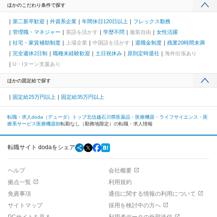
ほかのこだわり条件で探す
第二新卒歓迎
外資系企業
年間休日120日以上
フレックス勤務
管理職・マネジャー
英語を活かす
学歴不問
服装自由
女性活躍
社宅・家賃補助制度
上場企業
中国語を活かす
退職金制度
残業20時間未満
完全週休2日制
職種未経験歓迎
土日祝休み
原則定時退社
海外出張あり
U・Iターン支援あり
ほかの固定給で探す
固定給25万円以上
固定給35万円以上
転職・求人doda（デューダ）トップ
北信越
石川県
医薬品・医療機器・ライフサイエンス・医
療系サービス
医療機器卸
転勤なし（勤務地限定）の転職・求人情報
転職サイト dodaをシェア
ヘルプ
会社概要
拠点一覧
利用規約
免責事項
通信に関する情報の利用について
サイトマップ
採用を検討中の方へ