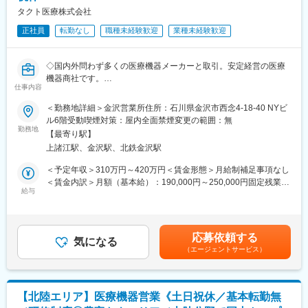
ーカー主催の製品勉強会やフィロソフィ勉強会などに参加しなが
病院内の在庫状況や滅菌期限（使用期限）の確認を行い、適切な
タクト医療株式会社
ら、専門知識の習得や他部署・他拠点の社員とのネットワークづ
製品管理をサポートします。
くりを進めることができます。
正社員
転勤なし
職種未経験歓迎
業種未経験歓迎
※担当顧客数は1～20施設程度を予定しています。
■組織構成：
営業社員は7名在籍しています。分からないことがあれば、すぐに
◇国内外問わず多くの医療機器メーカーと取引。安定経営の医療
■取り扱い商材：
聞くことが出来る環境です◎
機器商社です。
・医療材料：医療・介護現場で日常的に使用される各種医療用消
仕事内容
◇社員の9割が中途入社。未経験でも専門知識を身に着けられる教
耗品
変更の範囲：会社の定める業務
育体制◎
・医療機器：病院の受付から退院までのあらゆる場面で使用され
＜勤務地詳細＞金沢営業所住所：石川県金沢市西念4-18-40 NYビ
◇月残業30～40h程度・土日祝休み／福利厚生も充実！
る医療機器
ル6階受動喫煙対策：屋内全面禁煙変更の範囲：無
勤務地
・研究機器：電子顕微鏡や分析装置、実験台、超低温フリーザー
【最寄り駅】
■業務内容
など
上諸江駅、金沢駅、北鉄金沢駅
外科用医療機器を扱う同社にて、すでに取引のある医療機関へ営
・IT医療ソフトウェア：電子カルテ、医療機器管理システム、医
業活動を行っていただきます。整形外科を中心に医療用のネジ・
科システム、画像診断システム、内視鏡関連システムなど
＜予定年収＞310万円～420万円＜賃金形態＞月給制補足事項なし
釘・トンカチ・鋸などを販売します。
＜賃金内訳＞月額（基本給）：190,000円～250,000円固定残業手
給与
■安心の教育体制：
当/月：59,375円～78,125円（固定残業時間40時間0分/月）超過し
■やりがい
入社後は、企業理念の理解からスタートし、会社概要や業界知
た時間外労働の残業手当は追加支給＜月給＞249,375円～328,125
医療用語は簡単ではありませんし、覚えることも少なくありませ
識、取扱製品の知識など、業務の基礎を体系的に学んでいただき
円（一律手当を含む）＜昇給有無＞有＜残業手当＞有＜給与補足
ん。まずは骨の名前を覚える、器械の使用方法を理解することか
ます。あわせて、先輩社員との同行研修やメーカー研修を通じ
＞※給与詳細は経験・能力を踏まえて同社規定により決定※超過し
応募依頼する
らスタートしていただき、将来的にはドクターと同じくらいの知
気になる
て、営業活動に必要な知識・スキルを段階的に習得できる環境を
た時間外労働の残業時間代は追加支給■賞与：年2回（過去実績）
（エージェントサービス）
識量を目指していただきます。
整えています。
賃金はあくまでも目安の金額であり、選考を通じて上下する可能
専門知識のため難しさもありますが、努力して得た知識をもとに
実務については、OJTを中心とした育成体制を採用しており、先
性があります。月給(月額)は固定手当を含めた表記です。
提案をし、取引先の医師に感謝されることも多く、やりがいを感
輩社員に同行しながら顧客対応や提案方法を学び、実践を通じて
じることができます。
着実に成長していただきます。
【北陸エリア】医療機器営業《土日祝休／基本転勤無
また、初期研修終了後も継続的な学びの機会を提供しており、メ