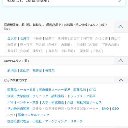
転勤なし（勤務地限定）
医療機器卸、石川県、転勤なし（勤務地限定）の転職・求人情報をエリアで絞り
込む
金沢市
七尾市
小松市
輪島市
珠洲市
加賀市
羽咋市
かほく市
白山市
能美市
野々市市
河北郡（津幡町、内灘町）
羽咋郡（志賀町、宝達志水町）
鳳珠郡（穴水町、能登町）
鹿島郡（中能登町）
能美郡（川北町）
ほかのエリアで探す
新潟県
富山県
福井県
長野県
ほかの業種で探す
医薬品メーカー業界
医療機器メーカー業界
医薬品卸
CRO
病院・大学病院・クリニック
調剤薬局・ドラッグストア業界
バイオベンチャー業界
大学・研究施設
介護・福祉関連サービス
その他医療関連
診断薬・臨床検査機器・臨床検査試薬メーカー
SMO
CSO
CMO
医療コンサルティング
医療広告代理店・出版社・マーケティング・リサーチ