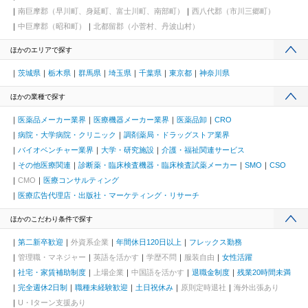
南巨摩郡（早川町、身延町、富士川町、南部町）
西八代郡（市川三郷町）
中巨摩郡（昭和町）
北都留郡（小菅村、丹波山村）
ほかのエリアで探す
茨城県
栃木県
群馬県
埼玉県
千葉県
東京都
神奈川県
ほかの業種で探す
医薬品メーカー業界
医療機器メーカー業界
医薬品卸
CRO
病院・大学病院・クリニック
調剤薬局・ドラッグストア業界
バイオベンチャー業界
大学・研究施設
介護・福祉関連サービス
その他医療関連
診断薬・臨床検査機器・臨床検査試薬メーカー
SMO
CSO
CMO
医療コンサルティング
医療広告代理店・出版社・マーケティング・リサーチ
ほかのこだわり条件で探す
第二新卒歓迎
外資系企業
年間休日120日以上
フレックス勤務
管理職・マネジャー
英語を活かす
学歴不問
服装自由
女性活躍
社宅・家賃補助制度
上場企業
中国語を活かす
退職金制度
残業20時間未満
完全週休2日制
職種未経験歓迎
土日祝休み
原則定時退社
海外出張あり
U・Iターン支援あり