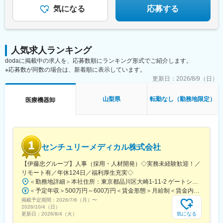
大きな関東圏において業界屈指のシェアを誇っています。
気になる
応募する
変更の範囲：会社の定める業務
人気求人ランキング
dodaに掲載中の求人を、応募数順にランキング形式でご紹介します。
※応募数が同数の場合は、新着順に表示しています。
更新日：
2026/8/9（日）
山梨県
転勤なし（勤務地限定）
医療機器卸
センチュリーメディカル株式会社
【伊藤忠グループ】人事（採用・人材開発）◇実務未経験歓迎！／
リモート有／年休124日／福利厚生充実◇
＜勤務地詳細＞本社住所：東京都品川区大崎1-11-2 ゲートシティ大崎イーストタワー22Ｆ勤務地最寄駅：JR山手線／大崎駅受動喫煙対策：屋内全面禁煙変更の範囲：会社の定める事業所（リモートワーク含む）
＜予定年収＞500万円～600万円＜賃金形態＞月給制＜賃金内訳＞月額（基本給）：300,000円～350,000円＜月給＞300,000円～350,000円＜昇給有無＞有＜残業手当＞有＜給与補足＞上記年収は、あくまで目安であり、前職・経験を考慮し検討させて頂きます。■昇給：あり■賞与：あり※会社業績と個人業績に応じて算定されます。賃金はあくまでも目安の金額であり、選考を通じて上下する可能性があります。月給(月額)は固定手当を含めた表記です。
掲載予定期間：
2026/7/6（月）
〜
2026/10/4（日）
気になる
更新日：
2026/8/4（火）