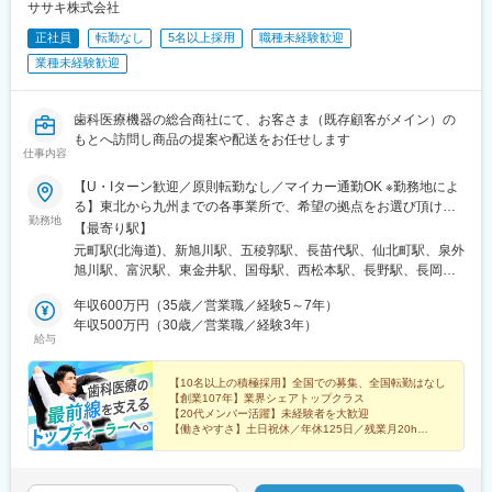
基本的にOJTで業務を覚えていただきます。
ササキ株式会社
現地で営業事務の先輩社員がしっかりとお教えしますので、ご安
正社員
転勤なし
5名以上採用
職種未経験歓迎
心ください◎
■働き方・福利厚生
業種未経験歓迎
当ポジションは、17時半定時、残業ほぼ無し、年休125日（土日
祝）となっており、ワークライフバランスを整えながら働くこと
が可能です◎
歯科医療機器の総合商社にて、お客さま（既存顧客がメイン）の
また、月１度週休３日制の導入や、子の看護休暇、介護休暇もあ
もとへ訪問し商品の提案や配送をお任せします
仕事内容
るため、プライベートとの両立もしやすい環境です。
本ポジションでは子育て世代のママさんにも活躍いただいており
【U・Iターン歓迎／原則転勤なし／マイカー通勤OK ※勤務地によ
ます。働き方は可能な限りで柔軟に考慮いただけます。
る】東北から九州までの各事業所で、希望の拠点をお選び頂けま
同社は家族手当や住宅手当などの福利厚生も充実しており、マイ
勤務地
す！＜北海道エリア＞■札幌支店■旭川店■函館店＜東北エリア＞■
【最寄り駅】
カーでの通勤（駐車場あり）も可能です。
八戸店■盛岡支店■秋田店■仙台支店■山形営業所＜北陸エリア＞■
元町駅(北海道)、新旭川駅、五稜郭駅、長苗代駅、仙北町駅、泉外
■契約更新について：
甲府支店■松本支店■長野店■長岡店＜首都圏エリア＞■東京支店■
旭川駅、富沢駅、東金井駅、国母駅、西松本駅、長野駅、長岡
本求人は契約社員募集です。契約更新は1年単位で行います。基本
本郷支店■池袋支店■東京北支店■千葉支店■柏営業所■埼玉支店■埼
駅、芝浦ふ頭駅、本郷三丁目駅、池袋駅、六町駅、天台駅、柏の
的にはご希望があれば契約更新をする方針ですので、長く働いて
玉鴻巣店■厚木支店■横浜支店■高崎営業所■情報機器開発営業部
年収600万円（35歳／営業職／経験5～7年）
葉キャンパス駅、北与野駅、鴻巣駅、本厚木駅、伊勢佐木長者町
いただける方は大歓迎です。
（八王子支店内）＜東海エリア＞■岡崎支店■浜松支店■岐阜支店■
年収500万円（30歳／営業職／経験3年）
駅、高崎駅、京王八王子駅、美合駅、助信駅、西岐阜駅、久居
また、ご入社後に正社への登用実績もあります。状況次第の部分
給与
津支店■四日市店■沼津支店＜近畿エリア＞■大阪支店■堺支店■姫
駅、中川原駅、沼津駅、ドーム前駅、鳳駅、手柄駅、荒田八幡
もありますが、積極的に業務に取り組んでいただける方にはぜひ
路店＜九州エリア＞■鹿児島支店■熊本店■沖縄店【本社】〒440-
駅、神水交差点駅、美栄橋駅、日の出駅(東京都)、湯島駅、石川町
正社員になっていただきたいと考えています。前向きにキャリア
8518 愛知県豊橋市八町通5-7☆豊橋駅より豊橋鉄道市内線乗車
【10名以上の積極採用】全国での募集、全国転勤はなし
駅、八王子駅、ドーム前千代崎駅、騎射場駅、健軍校前駅、御茶
アップしたい方も歓迎です！
【創業107年】業界シェアトップクラス
『豊橋公園前下車』徒歩5分※敷地内喫煙可能場所あり
ノ水駅、関内駅、九条駅(大阪府)、二中通駅、八丁馬場駅
【20代メンバー活躍】未経験者を大歓迎
【働きやすさ】土日祝休／年休125日／残業月20h
■同社について：
【福利厚生】家族・住宅手当／賞与4カ月／報奨金（イ
・同社は2000年に3社が合併して誕生した医療機器専門商社で
ンセンティブ）
す。特に「整形・インプラント領域」に関しては、マーケットの