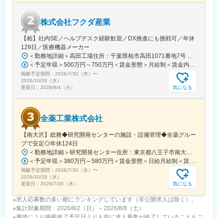
株式会社フクダ産業
【柏】社内SE／ヘルプデスク経験歓迎／DX推進にも挑戦可／年休
129日／医療機器メーカー
＜勤務地詳細＞高田工場住所：千葉県柏市高田1071番地7号 勤務地最寄駅：つくばエクスプレス線／柏の葉キャンパス駅受動喫煙対策：屋内全面禁煙変更の範囲：【変更の範囲：流山本社および高田工場】
＜予定年収＞500万円～750万円＜賃金形態＞月給制＜賃金内訳＞月額（基本給）：300,000円～430,000円＜月給＞300,000円～430,000円＜昇給有無＞有＜残業手当＞有＜給与補足＞※経験・スキルを考慮の上決定いたします。■賞与：年2回（7月・12月）※昨年実績4.2ヶ月■昇給：年1回（1月）■モデル年収：・年収580万円 主任（月給34万円×12ヶ月＋諸手当）・年収820万円 課長（月給48万円×12ヶ月＋諸手当）賃金はあくまでも目安の金額であり、選考を通じて上下する可能性があります。月給(月額)は固定手当を含めた表記です。
掲載予定期間：
2026/7/30（木）
〜
2026/10/28（水）
気になる
更新日：
2026/8/4（火）
全薬工業株式会社
【南大沢】総務◆研究開発センターの施設・設備管理◆全薬グルー
プで安定◎年休124日
＜勤務地詳細＞研究開発センター住所：東京都八王子市南大沢四丁目７－１ 勤務地最寄駅：京王相模原線／南大沢駅受動喫煙対策：屋内全面禁煙変更の範囲：会社の定める事業所
＜予定年収＞380万円～580万円＜賃金形態＞日給月給制＜賃金内訳＞月額（基本給）：243,000円～370,000円/月20日間勤務想定＜想定月額＞243,000円～370,000円＜昇給有無＞有＜残業手当＞有＜給与補足＞※経験やスキルを考慮して決定します。■昇給：年1回■賞与：年2回(7月、12月)賃金はあくまでも目安の金額であり、選考を通じて上下する可能性があります。月給(月額)は固定手当を含めた表記です。
掲載予定期間：
2026/7/30（木）
〜
2026/10/28（水）
気になる
更新日：
2026/7/30（木）
※求人応募数の多い順にランキングしています（非公開求人は除く）。
※集計対象期間：2026/8/2（日）～2026/8/8（土）
※事情により掲載終了予定日よりも前に求人募集が終了していることもご