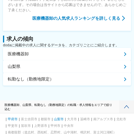
ざいます。その場合は当サイトから応募はできませんので、あらかじめご
了承ください。
医療機器卸
の人気求人ランキングを詳しく見る
求人の傾向
dodaに掲載中の求人に関するデータを、カテゴリごとにご紹介します。
医療機器卸
山梨県
転勤なし（勤務地限定）
医療機器卸、山梨県、転勤なし（勤務地限定）の転職・求人情報をエリアで絞り
込む
甲府市
富士吉田市
都留市
山梨市
大月市
韮崎市
南アルプス市
北杜市
甲斐市
笛吹市
上野原市
甲州市
中央市
南都留郡（道志村、西桂町、忍野村、山中湖村、鳴沢村、富士河口湖町）