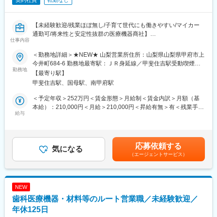
契約社員
転勤なし
【未経験歓迎/残業ほぼ無し/子育て世代にも働きやすい/マイカー
通勤可/将来性と安定性抜群の医療機器商社】
仕事内容
■業務概要：
甲府市にある山梨営業所の営業事務として、
＜勤務地詳細＞★NEW★ 山梨営業所住所：山梨県山梨県甲府市上
営業活動のサポート業務を広くお任せいたします！
今井町684-6 勤務地最寄駅：ＪＲ身延線／甲斐住吉駅受動喫煙対
■業務詳細：
勤務地
策：屋内全面禁煙変更の範囲：会社の定める事業所
【最寄り駅】
・システム入力（受発注業務や売り上げ処理等）
甲斐住吉駅、国母駅、南甲府駅
└病院やクリニックから注文(FAX・メール・電話等)を受け、販売
管理システムを通じて本社の購買部へ発注依頼
＜予定年収＞252万円＜賃金形態＞月給制＜賃金内訳＞月額（基
・商品の荷受け（届いた製品や書類の仕分け、一部検品や移動作
本給）：210,000円＜月給＞210,000円＜昇給有無＞有＜残業手当
業含む）
給与
＞有＜給与補足＞※ご経験やスキルを考慮し決定いたします。■昇
※頻繁ではないですが、重い荷物を移動させるなどの作業が発生し
給：年1回（10月）■賞与：無賃金はあくまでも目安の金額であ
ます
り、選考を通じて上下する可能性があります。月給(月額)は固定手
・資料作成（見積書等）
当を含めた表記です。
応募依頼する
・電話来客対応（病院からの注文・問合せ・営業取次・お客様か
気になる
（エージェントサービス）
らのご意見等）
・その他付随する事務業務（都度頼まれ）
■組織構成
NEW
10名で構成されており、平均年齢は37.6歳です。
歯科医療機器・材料等のルート営業職／未経験歓迎／
うち営業事務は現在1名です
■ご入社後：
年休125日