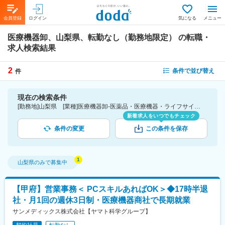
会員登録
ログイン
気になる
メニュー
医療機器卸、山梨県、転勤なし（勤務地限定）
の転職・
求人検索結果
2
条件で並び替え
件
現在の検索条件
[勤務地]山梨県 [業種]医療機器卸-医薬品・医療機器・ライフサイエンス・医療系サービス [こだわり条件ピックアップ]転勤なし（勤務地限定） [詳細条件](募集・採用情報)転勤なし（勤務地限定）
新着求人をいつでもチェック
条件の変更
この条件を保存
山梨県
のみで募集中
【甲府】営業事務＜ PCスキルあればOK＞◆17時半退
社・月1回の週休3日制・医療機器商社で長期就業
サンメディックス株式会社【ヤマト科学グループ】