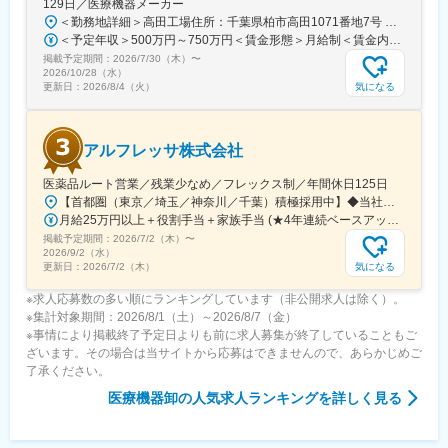
129日／医療機器メーカー
＜勤務地詳細＞高田工場住所：千葉県柏市高田1071番地7号 勤務地最寄駅：つくばエクスプレス線／柏の葉キャンパス駅受動喫煙対策：屋内全面禁煙変更の範囲：【変更の範囲：流山本社および高田工場】
＜予定年収＞500万円～750万円＜賃金形態＞月給制＜賃金内訳＞月額（基本給）：300,000円～430,000円＜月給＞300,000円～430,000円＜昇給有無＞有＜残業手当＞有＜給与補足＞※経験・スキルを考慮の上決定いたします。■賞与：年2回（7月・12月）※昨年実績4.2ヶ月■昇給：年1回（1月）■モデル年収：・年収580万円 主任（月給34万円×12ヶ月＋諸手当）・年収820万円 課長（月給48万円×12ヶ月＋諸手当）賃金はあくまでも目安の金額であり、選考を通じて上下する可能性があります。月給(月額)は固定手当を含めた表記です。
掲載予定期間：
2026/7/30（木）
〜
2026/10/28（水）
気になる
更新日：
2026/8/4（火）
アルフレッサ株式会社
医薬品ルート営業／残業少なめ／フレックス制／年間休日125日
【首都圏（東京／埼玉／神奈川／千葉）積極採用中】◆当社が展開する【北海道／関東／首都圏／中部／近畿／九州】の各事業所へご希望を考慮した上で配属となります。【北海道】北海道【関東】栃木／群馬／茨城／長野／山梨／新潟【首都圏】東京／埼玉／神奈川／千葉★積極採用エリア【中部】静岡／愛知／三重／岐阜【近畿】滋賀／兵庫／大阪／京都／奈良／和歌山【九州】福岡／長崎／熊本／大分／宮崎／鹿児島各事業所の詳細については、弊社HPよりご確認ください※「企業情報」→「拠点」よりご確認いただけます。屋内禁煙(※喫煙室あり※禁煙タイムあり※喫煙室での就労はありません)
月給25万円以上＋役割手当＋家族手当 (★4年連続ベースアップ実施！)※時間外手当別途支給※年齢、経験、能力を考慮の上、優遇します
掲載予定期間：
2026/7/2（木）
〜
2026/9/2（水）
気になる
更新日：
2026/7/2（木）
※求人応募数の多い順にランキングしています（非公開求人は除く）。
※集計対象期間：2026/8/1（土）～2026/8/7（金）
※事情により掲載終了予定日よりも前に求人募集が終了していることもご
ざいます。その場合は当サイトから応募はできませんので、あらかじめご
了承ください。
医療機器卸
の人気求人ランキングを詳しく見る