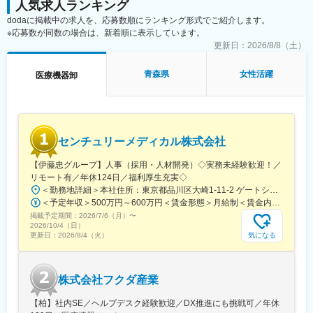
人気求人ランキング
dodaに掲載中の求人を、応募数順にランキング形式でご紹介します。
※応募数が同数の場合は、新着順に表示しています。
更新日：
2026/8/8（土）
青森県
女性活躍
医療機器卸
センチュリーメディカル株式会社
【伊藤忠グループ】人事（採用・人材開発）◇実務未経験歓迎！／
リモート有／年休124日／福利厚生充実◇
＜勤務地詳細＞本社住所：東京都品川区大崎1-11-2 ゲートシティ大崎イーストタワー22Ｆ勤務地最寄駅：JR山手線／大崎駅受動喫煙対策：屋内全面禁煙変更の範囲：会社の定める事業所（リモートワーク含む）
＜予定年収＞500万円～600万円＜賃金形態＞月給制＜賃金内訳＞月額（基本給）：300,000円～350,000円＜月給＞300,000円～350,000円＜昇給有無＞有＜残業手当＞有＜給与補足＞上記年収は、あくまで目安であり、前職・経験を考慮し検討させて頂きます。■昇給：あり■賞与：あり※会社業績と個人業績に応じて算定されます。賃金はあくまでも目安の金額であり、選考を通じて上下する可能性があります。月給(月額)は固定手当を含めた表記です。
掲載予定期間：
2026/7/6（月）
〜
2026/10/4（日）
気になる
更新日：
2026/8/4（火）
株式会社フクダ産業
【柏】社内SE／ヘルプデスク経験歓迎／DX推進にも挑戦可／年休