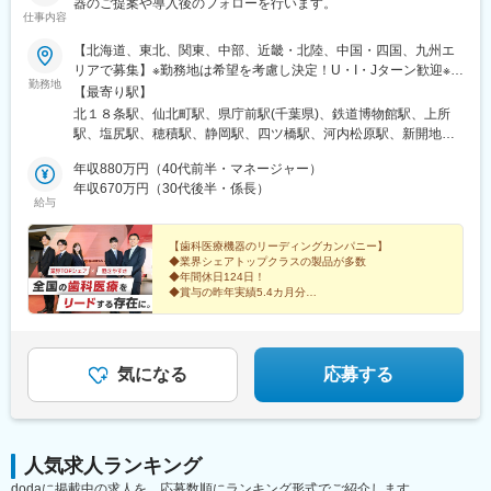
器のご提案や導入後のフォローを行います。
仕事内容
【北海道、東北、関東、中部、近畿・北陸、中国・四国、九州エ
リアで募集】※勤務地は希望を考慮し決定！U・I・Jターン歓迎※地
勤務地
域密着型営業のため基本転勤なし！＜北海道エリア＞■北海道営業
【最寄り駅】
所＜東北エリア＞■盛岡営業所＜関東エリア＞■千葉営業所■さい
北１８条駅、仙北町駅、県庁前駅(千葉県)、鉄道博物館駅、上所
たま営業所■新潟営業所＜中部エリア＞■松本営業所■朝日大学内
駅、塩尻駅、穂積駅、静岡駅、四ツ橋駅、河内松原駅、新開地
営業所（岐阜県瑞穂市）■静岡営業所＜近畿・北陸エリア＞■大阪
駅、西大路駅、上諸江駅、比治山橋駅、大元駅、大濠公園駅、南
支店■大阪第2営業所■大阪南営業所■神戸営業所■京都営業所■金沢
年収880万円（40代前半・マネージャー）
小倉駅、原爆資料館駅、二中通駅、北１２条駅、西大橋駅、中央
営業所＜中国・四国エリア＞■広島営業所■岡山営業所＜九州エリ
年収670万円（30代後半・係長）
市場前駅、比治山下駅、大学病院駅、北１３条東駅、心斎橋駅、
給与
ア＞■福岡営業所■東九州営業所■長崎営業所■南九州営業所
兵庫駅、南区役所前駅、浦上駅前駅
【歯科医療機器のリーディングカンパニー】
◆業界シェアトップクラスの製品が多数
◆年間休日124日！
◆賞与の昨年実績5.4カ月分
★ヨシダ独自の福利厚生＆制度が充実
◆フレックスタイム制＆直行・直帰もOK
◆人が集う“いい会社”を目指して成長中
気になる
応募する
人気求人ランキング
dodaに掲載中の求人を、応募数順にランキング形式でご紹介します。