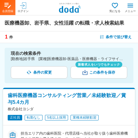
会員登録
ログイン
気になる
メニュー
医療機器卸、岩手県、女性活躍
の転職・求人検索結果
1
条件で並び替え
件
現在の検索条件
[勤務地]岩手県 [業種]医療機器卸-医薬品・医療機器・ライフサイエンス・医療系サービス [詳細条件](会社・職場の環境)女性活躍
新着求人をいつでもチェック
条件の変更
この条件を保存
歯科医療機器コンサルティング営業／未経験歓迎／賞
与5.4カ月
株式会社ヨシダ
正社員
転勤なし
5名以上採用
業種未経験歓迎
担当エリア内の歯科医院・代理店様へ当社が取り扱う歯科医療機