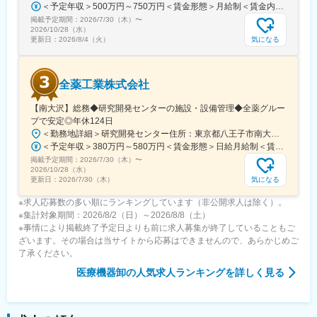
＜予定年収＞500万円～750万円＜賃金形態＞月給制＜賃金内訳＞月額（基本給）：300,000円～430,000円＜月給＞300,000円～430,000円＜昇給有無＞有＜残業手当＞有＜給与補足＞※経験・スキルを考慮の上決定いたします。■賞与：年2回（7月・12月）※昨年実績4.2ヶ月■昇給：年1回（1月）■モデル年収：・年収580万円 主任（月給34万円×12ヶ月＋諸手当）・年収820万円 課長（月給48万円×12ヶ月＋諸手当）賃金はあくまでも目安の金額であり、選考を通じて上下する可能性があります。月給(月額)は固定手当を含めた表記です。
掲載予定期間：
2026/7/30（木）
〜
2026/10/28（水）
気になる
更新日：
2026/8/4（火）
全薬工業株式会社
【南大沢】総務◆研究開発センターの施設・設備管理◆全薬グルー
プで安定◎年休124日
＜勤務地詳細＞研究開発センター住所：東京都八王子市南大沢四丁目７－１ 勤務地最寄駅：京王相模原線／南大沢駅受動喫煙対策：屋内全面禁煙変更の範囲：会社の定める事業所
＜予定年収＞380万円～580万円＜賃金形態＞日給月給制＜賃金内訳＞月額（基本給）：243,000円～370,000円/月20日間勤務想定＜想定月額＞243,000円～370,000円＜昇給有無＞有＜残業手当＞有＜給与補足＞※経験やスキルを考慮して決定します。■昇給：年1回■賞与：年2回(7月、12月)賃金はあくまでも目安の金額であり、選考を通じて上下する可能性があります。月給(月額)は固定手当を含めた表記です。
掲載予定期間：
2026/7/30（木）
〜
2026/10/28（水）
気になる
更新日：
2026/7/30（木）
※求人応募数の多い順にランキングしています（非公開求人は除く）。
※集計対象期間：2026/8/2（日）～2026/8/8（土）
※事情により掲載終了予定日よりも前に求人募集が終了していることもご
ざいます。その場合は当サイトから応募はできませんので、あらかじめご
了承ください。
医療機器卸
の人気求人ランキングを詳しく見る