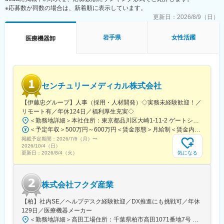
※応募数が同数の場合は、新着順に表示しています。
更新日：
2026/8/9（日）
岩手県
女性活躍
医療機器卸
センチュリーメディカル株式会社
【伊藤忠グループ】人事（採用・人材開発）◇実務未経験歓迎！／
リモート有／年休124日／福利厚生充実◇
＜勤務地詳細＞本社住所：東京都品川区大崎1-11-2 ゲートシティ大崎イーストタワー22Ｆ勤務地最寄駅：JR山手線／大崎駅受動喫煙対策：屋内全面禁煙変更の範囲：会社の定める事業所（リモートワーク含む）
＜予定年収＞500万円～600万円＜賃金形態＞月給制＜賃金内訳＞月額（基本給）：300,000円～350,000円＜月給＞300,000円～350,000円＜昇給有無＞有＜残業手当＞有＜給与補足＞上記年収は、あくまで目安であり、前職・経験を考慮し検討させて頂きます。■昇給：あり■賞与：あり※会社業績と個人業績に応じて算定されます。賃金はあくまでも目安の金額であり、選考を通じて上下する可能性があります。月給(月額)は固定手当を含めた表記です。
掲載予定期間：
2026/7/6（月）
〜
2026/10/4（日）
気になる
更新日：
2026/8/4（火）
株式会社フクダ産業
【柏】社内SE／ヘルプデスク経験歓迎／DX推進にも挑戦可／年休
129日／医療機器メーカー
＜勤務地詳細＞高田工場住所：千葉県柏市高田1071番地7号 勤務地最寄駅：つくばエクスプレス線／柏の葉キャンパス駅受動喫煙対策：屋内全面禁煙変更の範囲：【変更の範囲：流山本社および高田工場】