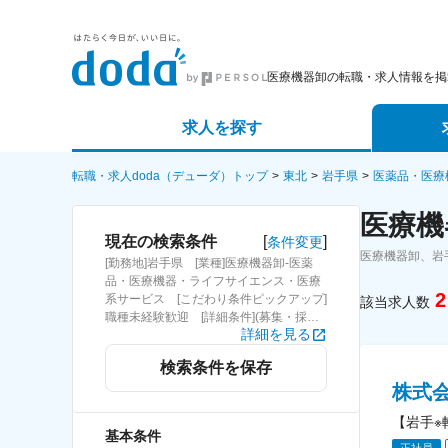
医療機器卸の転職・求人情報を掲
求人を探す
詳細条件から探す
エージェ
転職・求人doda（デューダ）トップ
東北
岩手県
医薬品・医療
医療機
新着求人から探す
スカウト
[
]
現在の検索条件
条件変更
医療機器卸、岩
[勤務地]岩手県 [業種]医療機器卸-医薬
求人特集から探す
パートナ
品・医療機器・ライフサイエンス・医療
2
系サービス [こだわり条件ピックアップ]
該当求人数
職種未経験歓迎 [詳細条件](募集・採用
詳細を見る
情報)職種未経験歓迎
検索条件を保存
株式
【岩手※
基本条件
正社員