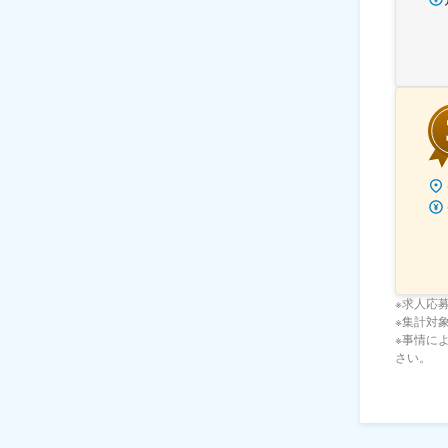
※求人応
※集計対象期
※事情に
さい。