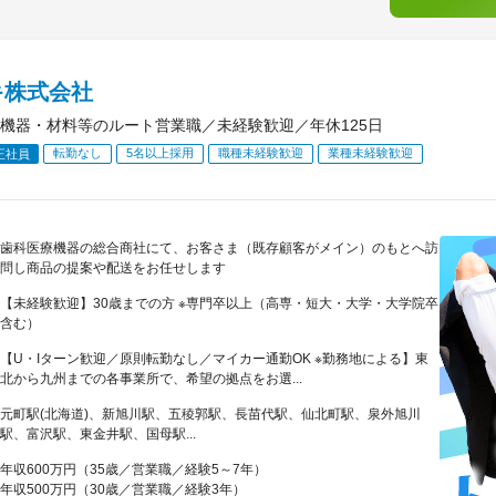
キ株式会社
機器・材料等のルート営業職／未経験歓迎／年休125日
転勤なし
5名以上採用
職種未経験歓迎
業種未経験歓迎
正社員
歯科医療機器の総合商社にて、お客さま（既存顧客がメイン）のもとへ訪
問し商品の提案や配送をお任せします
【未経験歓迎】30歳までの方 ※専門卒以上（高専・短大・大学・大学院卒
含む）
【U・Iターン歓迎／原則転勤なし／マイカー通勤OK ※勤務地による】東
北から九州までの各事業所で、希望の拠点をお選...
元町駅(北海道)、新旭川駅、五稜郭駅、長苗代駅、仙北町駅、泉外旭川
駅、富沢駅、東金井駅、国母駅...
年収600万円（35歳／営業職／経験5～7年）
年収500万円（30歳／営業職／経験3年）