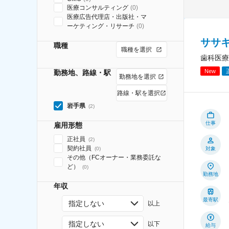
医療コンサルティング
(
0
)
医療広告代理店・出版社・マ
ーケティング・リサーチ
(
0
)
ササ
職種
職種を選択
歯科医療
New
勤務地、路線・駅
勤務地を選択
路線・駅を選択
岩手県
(
2
)
仕事
雇用形態
正社員
(
2
)
契約社員
(
0
)
対象
その他（FCオーナー・業務委託な
ど）
(
0
)
勤務地
年収
最寄駅
指定しない
以上
指定しない
以下
給与