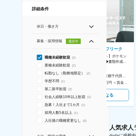
詳細条件
休日・働き方
募集・採用情報
選択中
AGC株式会社
株式会社ゲームフリーク
【横浜※一般職/転勤なし】庶
【庶務アシスタント】ポケモン
職種未経験歓迎
(
2
)
務・事務担当～開発部材の発注
シリーズ開発企業◆書類作成・
業種未経験歓迎
(
2
)
やDXに向けたシステム利用等～
データ入力など◆年休126日・
食事補助あり◎
転勤なし（勤務地限定）
(
2
)
AGC横浜テクニカルセンター 住所：神奈川県横浜市鶴見区末広町1-1 勤務地最寄駅：JR線／弁天橋駅 受動喫煙対策：敷地内喫煙可能場所あり 変更の範囲：無
本社 住所：東京都千代田区神田錦町2-2-1 KANDASQUARE 受動喫煙対策：屋内全面禁煙 変更の範囲：会社の定める事業所
学歴不問
(
1
)
400万円～550万円 ＜賃金形態＞ 月給制 固定給＋業績給 ＜賃金内訳＞ 月額（基本給）：230,000円～280,000円 ＜月給＞ 230,000円～280,000円 ＜昇給有無＞ 有 ＜残業手当＞ 有 ＜給与補足＞ ※上記はあくまで最低保証額です。実際にはこれまでの経験やスキルを考慮の上、決定します。 年収には残業代は含めておりません。 ■昇給：年1回 ■賞与：年2回 賃金はあくまでも目安の金額であり、選考を通じて上下する可能性があります。 月給(月額)は固定手当を含めた表記です。
350万円～500万円 ＜賃金形態＞ 月給制 ＜賃金内訳＞ 月額（基本給）：215,000円～307,000円 固定残業手当/月：76,700円～110,000円（固定残業時間45時間0分/月） 超過した時間外労働の残業手当は追加支給 ＜月給＞ 291,700円～417,000円（一律手当を含む） ＜昇給有無＞ 有 ＜残業手当＞ 有 ＜給与補足＞ ※経験・能力を考慮の上、年齢に関わりなく当社規定により優遇します。 賃金はあくまでも目安の金額であり、選考を通じて上下する可能性があります。 月給(月額)は固定手当を含めた表記です。
第二新卒歓迎
(
2
)
気になる
気になる
社会人経験10年以上歓迎
(
2
)
急募！入社まで1カ月
(
1
)
採用人数5名以上
(
1
)
入社後の職種変更なし
(
0
)
人気求人
dodaに掲