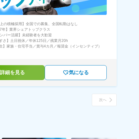
以上の積極採用】全国での募集、全国転勤はなし
07年】業界シェアトップクラス
メンバー活躍】未経験者を大歓迎
すさ】土日祝休／年休125日／残業月20h
生】家族・住宅手当／賞与4カ月／報奨金（インセンティブ）
詳細を見る
気になる
次へ