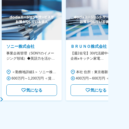
ソニー株式会社
ＢＲＵＮＯ株式会社
事業企画管理（SONYのイメー
【週2在宅】30代活躍中◆商品
ジング領域）◆英語力を活か
企画※キッチン家電
す/CFO管轄＃SECCFO0027
◆「BRUNO」新商品の企画／企
画～調達／働き方◎
＜勤務地詳細1＞ ソニー株式会社 住所：神奈川県横浜市西区みなとみらい5-1-1 受動喫煙対策：屋内全面禁煙 ＜勤務地詳細2＞ ソニーシティ大崎 住所：東京都品川区大崎2-10-1 勤務地最寄駅：JR線／大崎駅 受動喫煙対策：屋内全面禁煙 変更の範囲：会社の定める事業所（リモートワーク含む）
本社 住所：東京都新宿区西新宿6丁目22-1 新宿スクエアタワー B1階 勤務地最寄駅：東京メトロ丸ノ内線／西新宿駅 受動喫煙対策：屋内全面禁煙 変更の範囲：会社の定める事業所（リモートワーク含む）
600万円～1,200万円 ＜賃金形態＞ 月給制 ＜賃金内訳＞ 月額（基本給）：350,000円～500,000円 ＜月給＞ 350,000円～500,000円 ＜昇給有無＞ 有 ＜残業手当＞ 有 ＜給与補足＞ ※年収は経験や能力を考慮の上、当社規定により決定します。 賃金はあくまでも目安の金額であり、選考を通じて上下する可能性があります。 月給(月額)は固定手当を含めた表記です。
400万円～600万円 ＜賃金形態＞ 月給制 経験・能力を考慮の上、優遇いたします。 ＜賃金内訳＞ 月額（基本給）：300,000円～450,000円 ＜月給＞ 300,000円～450,000円 ＜昇給有無＞ 有 ＜残業手当＞ 有 ＜給与補足＞ ・賞与実績：年2回 ・昇給：年1回 ※半年毎に評価を行い、評価が高ければ年齢に関係なく昇給・昇格していきます。創造性の高い人・新しいことにチャレンジした人が高い評価を得られます。 賃金はあくまでも目安の金額であり、選考を通じて上下する可能性があります。 月給(月額)は固定手当を含めた表記です。
気になる
気になる