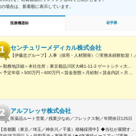
数の場合は、新着順に表示しています。
岩手県
医療機器卸
センチュリーメディカル株式会社
【伊藤忠グループ】人事（採用・人材開発）◇実務未経験歓迎！／
＜勤務地詳細＞本社住所：東京都品川区大崎1-11-2 ゲートシティ大崎イーストタワー22Ｆ勤務地最寄駅：JR山手線／大崎駅受動喫煙対策：屋内全面禁煙変更の範囲：会社の定める事業所（リモートワーク含む）
＜予定年収＞500万円～600万円＜賃金形態＞月給制＜賃金内訳＞月額（基本給）：300,000円～350,000円＜月給＞300,000円～350,000円＜昇給有無＞有＜残業手当＞有＜給与補足＞上記年収は、あくまで目安であり、前職・経験を考慮し検討させて頂きます。■昇給：あり■賞与：あり※会社業績と個人業績に応じて算定されます。賃金はあくまでも目安の金額であり、選考を通じて上下する可能性があります。月給(月額)は固定手当を含めた表記です。
アルフレッサ株式会社
医薬品ルート営業／残業少なめ／フレックス制／年間休日125日
【首都圏（東京／埼玉／神奈川／千葉）積極採用中】◆当社が展開する【北海道／関東／首都圏／中部／近畿／九州】の各事業所へご希望を考慮した上で配属となります。【北海道】北海道【関東】栃木／群馬／茨城／長野／山梨／新潟【首都圏】東京／埼玉／神奈川／千葉★積極採用エリア【中部】静岡／愛知／三重／岐阜【近畿】滋賀／兵庫／大阪／京都／奈良／和歌山【九州】福岡／長崎／熊本／大分／宮崎／鹿児島各事業所の詳細については、弊社HPよりご確認ください※「企業情報」→「拠点」よりご確認いただけます。屋内禁煙(※喫煙室あり※禁煙タイムあり※喫煙室での就労はありません)
月給25万円以上＋役割手当＋家族手当 (★4年連続ベースアップ実施！)※時間外手当別途支給※年齢、経験、能力を考慮の上、優遇します