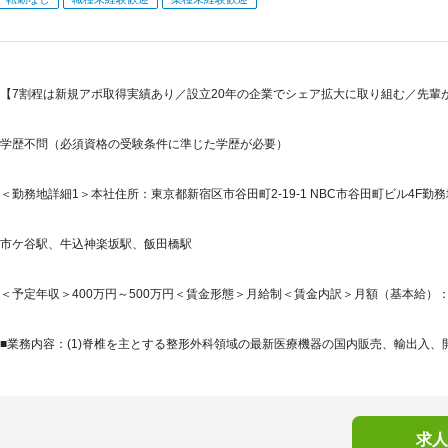
【7割程は新規アポ取得実績あり／設立20年の企業でシェア拡大に取り組む／先輩が
学歴不問（必須資格の受験条件に準じた学歴が必要）
＜勤務地詳細1＞本社住所：東京都新宿区市谷田町2-19-1 NBC市谷田町ビル4F勤務
市ケ谷駅、牛込神楽坂駅、飯田橋駅
＜予定年収＞400万円～500万円＜賃金形態＞月給制＜賃金内訳＞月額（基本給）：202,5
■業務内容：(1)脊椎を主とする整形外科領域の最新医療機器の国内販売、輸出入、開発
求人