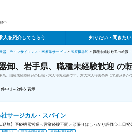
載中
求人を紹介してもらう
知りたい・聞きたい
ントサービス
転職ノウハウ
機器・ライフサイエンス・医療系サービス
医療機器卸
職種未経験歓迎の転職・
器卸、岩手県、職種未経験歓迎 の
サービス
データで見る転職
手県、職種未経験歓迎の転職・求人検索結果です。左の求人検索条件にて絞込みが
ーエージェントサービス
コラム・インタビュー
件中
1～2
件
を表示
転職Q&A
会社サージカル・スパイン
転勤無】医療機器営業＜営業経験不問＞頑張りはしっかり評価◇土日祝
転勤なし
職種未経験歓迎
業種未経験歓迎