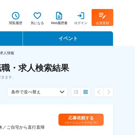
閲覧履歴
気になる
Web履歴書
ログイン
会員登録
イベント
転職イベント・転職セミナー
求人情報
転職・求人検索結果
転職フェア
できます。
転職セミナー動画
条件で並べ替え
応募依頼する
（エージェントサービス）
休／ご自宅から直行直帰