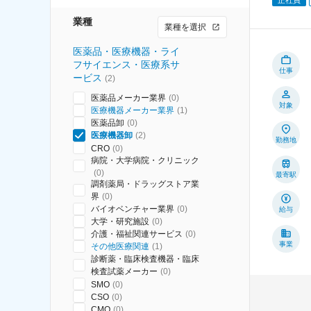
業種
業種を選択
医薬品・医療機器・ライ
フサイエンス・医療系サ
仕事
ービス
(
2
)
医薬品メーカー業界
(
0
)
対象
医療機器メーカー業界
(
1
)
医薬品卸
(
0
)
医療機器卸
(
2
)
勤務地
CRO
(
0
)
病院・大学病院・クリニック
(
0
)
最寄駅
調剤薬局・ドラッグストア業
界
(
0
)
バイオベンチャー業界
(
0
)
給与
大学・研究施設
(
0
)
介護・福祉関連サービス
(
0
)
事業
その他医療関連
(
1
)
診断薬・臨床検査機器・臨床
検査試薬メーカー
(
0
)
SMO
(
0
)
CSO
(
0
)
CMO
(
0
)