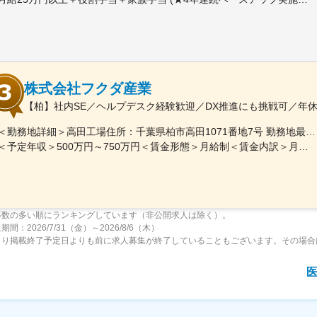
株式会社フクダ産業
【柏】社内SE／ヘルプデスク経験歓迎／DX推進にも挑戦可／年休
＜勤務地詳細＞高田工場住所：千葉県柏市高田1071番地7号 勤務地最寄駅：つくばエクスプレス線／柏の葉キャンパス駅受動喫煙対策：屋内全面禁煙変更の範囲：【変更の範囲：流山本社および高田工場】
＜予定年収＞500万円～750万円＜賃金形態＞月給制＜賃金内訳＞月額（基本給）：300,000円～430,000円＜月給＞300,000円～430,000円＜昇給有無＞有＜残業手当＞有＜給与補足＞※経験・スキルを考慮の上決定いたします。■賞与：年2回（7月・12月）※昨年実績4.2ヶ月■昇給：年1回（1月）■モデル年収：・年収580万円 主任（月給34万円×12ヶ月＋諸手当）・年収820万円 課長（月給48万円×12ヶ月＋諸手当）賃金はあくまでも目安の金額であり、選考を通じて上下する可能性があります。月給(月額)は固定手当を含めた表記です。
募数の多い順にランキングしています（非公開求人は除く）。
間：2026/7/31（金）～2026/8/6（木）
より掲載終了予定日よりも前に求人募集が終了していることもございます。その場合