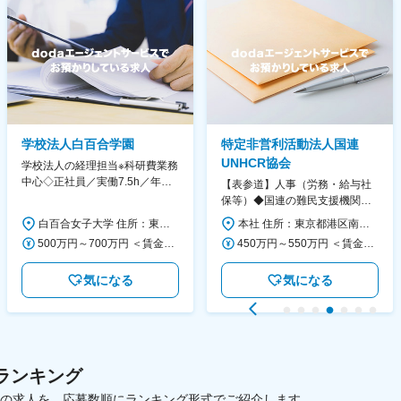
学校法人白百合学園
特定非営利活動法人国連
UNHCR協会
学校法人の経理担当※科研費業務
中心◇正社員／実働7.5h／年休
【表参道】人事（労務・給与社
130日／1881年創立の伝統女子
保等）◆国連の難民支援機関の
大学
活動を支える日本公式支援窓口
白百合女子大学 住所：東京都調布市緑ヶ丘1-25 勤務地最寄駅：京王線／仙川駅 受動喫煙対策：屋内全面禁煙 変更の範囲：会社の定める事業所
本社 住所：東京都港区南青山6-10-11 ウェスレーセンター3F 勤務地最寄駅：地下鉄各線／表参道駅 受動喫煙対策：屋内全面禁煙 変更の範囲：会社の定める事業所（リモートワーク含む）
◆正職員登用前提
500万円～700万円 ＜賃金形態＞ 月給制 ＜賃金内訳＞ 月額（基本給）：280,000円～430,000円 ＜月給＞ 280,000円～430,000円 ＜昇給有無＞ 有 ＜残業手当＞ 有 ＜給与補足＞ ※年齢・過去の経験に基づき、本学規定に合わせ決定 【残業手当】有 /残業時間に応じて全額支給（※想定年収に含む） 【各種手当】扶養手当/住宅手当/通勤手当 等 【賞与】年2回（6月、12月） 【昇給】年1回（4月） 賃金はあくまでも目安の金額であり、選考を通じて上下する可能性があります。 月給(月額)は固定手当を含めた表記です。
450万円～550万円 ＜賃金形態＞ 月給制 ＜賃金内訳＞ 月額（基本給）：340,000円～420,000円 ＜月給＞ 340,000円～420,000円 ＜昇給有無＞ 有 ＜残業手当＞ 有 ＜給与補足＞ ※能力・経験によって決定します。 ■賞与あり（業績評価に応じて支給） 賃金はあくまでも目安の金額であり、選考を通じて上下する可能性があります。 月給(月額)は固定手当を含めた表記です。
気になる
気になる
ランキング
載中の求人を、応募数順にランキング形式でご紹介します。