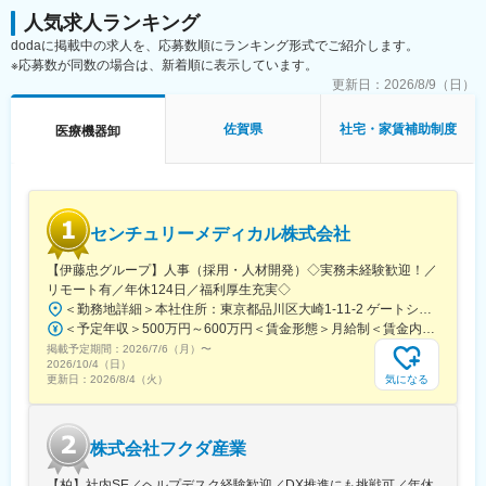
人気求人ランキング
dodaに掲載中の求人を、応募数順にランキング形式でご紹介します。
※応募数が同数の場合は、新着順に表示しています。
更新日：
2026/8/9（日）
佐賀県
社宅・家賃補助制度
医療機器卸
センチュリーメディカル株式会社
【伊藤忠グループ】人事（採用・人材開発）◇実務未経験歓迎！／
リモート有／年休124日／福利厚生充実◇
＜勤務地詳細＞本社住所：東京都品川区大崎1-11-2 ゲートシティ大崎イーストタワー22Ｆ勤務地最寄駅：JR山手線／大崎駅受動喫煙対策：屋内全面禁煙変更の範囲：会社の定める事業所（リモートワーク含む）
＜予定年収＞500万円～600万円＜賃金形態＞月給制＜賃金内訳＞月額（基本給）：300,000円～350,000円＜月給＞300,000円～350,000円＜昇給有無＞有＜残業手当＞有＜給与補足＞上記年収は、あくまで目安であり、前職・経験を考慮し検討させて頂きます。■昇給：あり■賞与：あり※会社業績と個人業績に応じて算定されます。賃金はあくまでも目安の金額であり、選考を通じて上下する可能性があります。月給(月額)は固定手当を含めた表記です。
掲載予定期間：
2026/7/6（月）
〜
2026/10/4（日）
気になる
更新日：
2026/8/4（火）
株式会社フクダ産業
【柏】社内SE／ヘルプデスク経験歓迎／DX推進にも挑戦可／年休