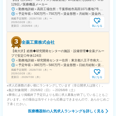
129日／医療機器メーカー
＜勤務地詳細＞高田工場住所：千葉県柏市高田1071番地7号 勤務地最寄駅：つくばエクスプレス線／柏の葉キャンパス駅受動喫煙対策：屋内全面禁煙変更の範囲：【変更の範囲：流山本社および高田工場】
＜予定年収＞500万円～750万円＜賃金形態＞月給制＜賃金内訳＞月額（基本給）：300,000円～430,000円＜月給＞300,000円～430,000円＜昇給有無＞有＜残業手当＞有＜給与補足＞※経験・スキルを考慮の上決定いたします。■賞与：年2回（7月・12月）※昨年実績4.2ヶ月■昇給：年1回（1月）■モデル年収：・年収580万円 主任（月給34万円×12ヶ月＋諸手当）・年収820万円 課長（月給48万円×12ヶ月＋諸手当）賃金はあくまでも目安の金額であり、選考を通じて上下する可能性があります。月給(月額)は固定手当を含めた表記です。
掲載予定期間：
2026/7/30（木）
〜
2026/10/28（水）
気になる
更新日：
2026/8/4（火）
全薬工業株式会社
【南大沢】総務◆研究開発センターの施設・設備管理◆全薬グルー
プで安定◎年休124日
＜勤務地詳細＞研究開発センター住所：東京都八王子市南大沢四丁目７－１ 勤務地最寄駅：京王相模原線／南大沢駅受動喫煙対策：屋内全面禁煙変更の範囲：会社の定める事業所
＜予定年収＞380万円～580万円＜賃金形態＞日給月給制＜賃金内訳＞月額（基本給）：243,000円～370,000円/月20日間勤務想定＜想定月額＞243,000円～370,000円＜昇給有無＞有＜残業手当＞有＜給与補足＞※経験やスキルを考慮して決定します。■昇給：年1回■賞与：年2回(7月、12月)賃金はあくまでも目安の金額であり、選考を通じて上下する可能性があります。月給(月額)は固定手当を含めた表記です。
掲載予定期間：
2026/7/30（木）
〜
2026/10/28（水）
気になる
更新日：
2026/7/30（木）
※求人応募数の多い順にランキングしています（非公開求人は除く）。
※集計対象期間：2026/8/2（日）～2026/8/8（土）
※事情により掲載終了予定日よりも前に求人募集が終了していることもご
ざいます。その場合は当サイトから応募はできませんので、あらかじめご
了承ください。
医療機器卸
の人気求人ランキングを詳しく見る