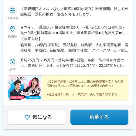
【新規開拓＆ノルマなし／顧客の9割が既存】医療機関に対して医
療機器・器具の提案・販売をお任せします。
仕事内容
★マイカー通勤OK！格安駐車場あり！※拠点によっては要相談＜
九州9拠点同時募集 ＞■福岡支社／車通勤要相談■北九州支店■久留
勤務地
米支店■佐賀営業所■大村営業所■長崎営業所■熊本営業所／車通勤
【最寄り駅】
要相談■飯塚営業所■大分営業所◎勤務先により直行直帰可な場合
箱崎駅、八幡駅(福岡県)、五郎丸駅、鍋島駅、大村車両基地駅、岩
もあり◎希望を考慮し配属先を決定します。◎借り上げ社宅制度
屋橋駅、平成駅、新飯塚駅、牧駅(大分県)、スペースワールド駅、
があります。※初任地から会社都合による転居を伴う異動が発生し
学校前駅(福岡県)
た場合にのみ適用
月給25万円～35万円＋賞与年2回※経験・年齢・能力等を考慮の
上、優遇いたします。※上記金額には15.7時間～23.1時間分(役職
給与
などにより変動)・3万8000円の固定残業代が含まれています。超
過分は、追加支給いたします。※上記金額には一律手当の営業手当
（3.8万円）、住宅手当（1.15万円）、その他手当が含まれていま
【1910年創業】100年以上九州の医療現場を支える企業
面接は1回のみ！応募からたった2週間で内定も！
す。＜月収例＞未経験1年目/初任給：275,800円（月給250,000円
+交通費25,800円）
■完全週休2日制・ノー残業デーありで働きやすさ◎
■未経験歓迎！個人ノルマなしで提案に集中！
■産育休復帰率9割超！「くるみん」取得企業
気になる
応募する