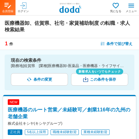
会員登録
ログイン
気になる
メニュー
医療機器卸、佐賀県、社宅・家賃補助制度
の転職・求人
検索結果
1
条件で並び替え
件
現在の検索条件
[勤務地]佐賀県 [業種]医療機器卸-医薬品・医療機器・ライフサイエンス・医療系サービス [詳細条件](待遇・福利厚生)社宅・家賃補助制度
新着求人をいつでもチェック
条件の変更
この条件を保存
NEW
医療機器のルート営業／未経験可／創業116年の九州の
老舗企業
株式会社キシヤ(キシヤグループ)
正社員
5名以上採用
職種未経験歓迎
業種未経験歓迎