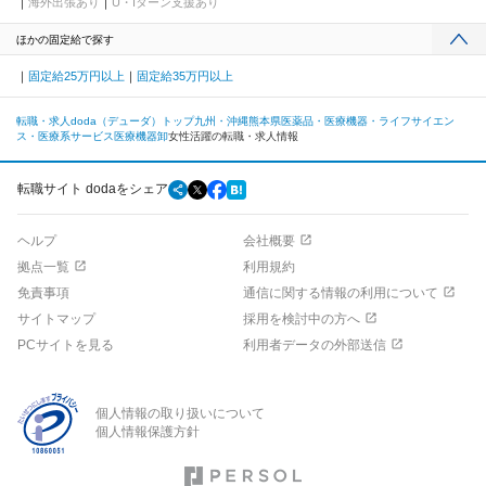
海外出張あり
U・Iターン支援あり
ほかの固定給で探す
固定給25万円以上
固定給35万円以上
転職・求人doda（デューダ）トップ
九州・沖縄
熊本県
医薬品・医療機器・ライフサイエン
ス・医療系サービス
医療機器卸
女性活躍の転職・求人情報
転職サイト dodaをシェア
ヘルプ
会社概要
拠点一覧
利用規約
免責事項
通信に関する情報の利用について
サイトマップ
採用を検討中の方へ
PCサイトを見る
利用者データの外部送信
個人情報の取り扱いについて
個人情報保護方針