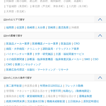
阿蘇郡（南小国町、産山村、西原村、南阿蘇村、小国町、高森町）
下益城郡（美里町）
葦北郡（芦北町、津奈木町）
八代郡（氷川町）
天草郡（苓北町）
ほかのエリアで探す
福岡県
佐賀県
長崎県
大分県
宮崎県
鹿児島県
沖縄県
ほかの業種で探す
医薬品メーカー業界
医療機器メーカー業界
医薬品卸
CRO
病院・大学病院・クリニック
調剤薬局・ドラッグストア業界
バイオベンチャー業界
大学・研究施設
介護・福祉関連サービス
その他医療関連
診断薬・臨床検査機器・臨床検査試薬メーカー
SMO
CSO
CMO
医療コンサルティング
医療広告代理店・出版社・マーケティング・リサーチ
ほかのこだわり条件で探す
第二新卒歓迎
外資系企業
年間休日120日以上
フレックス勤務
管理職・マネジャー
英語を活かす
学歴不問
転勤なし（勤務地限定）
服装自由
社宅・家賃補助制度
上場企業
中国語を活かす
退職金制度
残業20時間未満
完全週休2日制
職種未経験歓迎
土日祝休み
原則定時退社