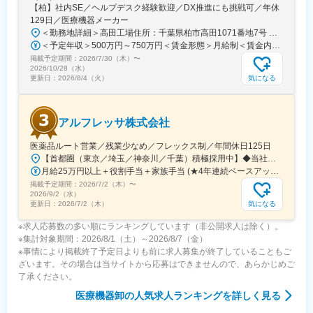
【柏】社内SE／ヘルプデスク経験歓迎／DX推進にも挑戦可／年休
129日／医療機器メーカー
＜勤務地詳細＞高田工場住所：千葉県柏市高田1071番地7号 勤務地最寄駅：つくばエクスプレス線／柏の葉キャンパス駅受動喫煙対策：屋内全面禁煙変更の範囲：【変更の範囲：流山本社および高田工場】
＜予定年収＞500万円～750万円＜賃金形態＞月給制＜賃金内訳＞月額（基本給）：300,000円～430,000円＜月給＞300,000円～430,000円＜昇給有無＞有＜残業手当＞有＜給与補足＞※経験・スキルを考慮の上決定いたします。■賞与：年2回（7月・12月）※昨年実績4.2ヶ月■昇給：年1回（1月）■モデル年収：・年収580万円 主任（月給34万円×12ヶ月＋諸手当）・年収820万円 課長（月給48万円×12ヶ月＋諸手当）賃金はあくまでも目安の金額であり、選考を通じて上下する可能性があります。月給(月額)は固定手当を含めた表記です。
掲載予定期間：
2026/7/30（木）
〜
2026/10/28（水）
気になる
更新日：
2026/8/4（火）
アルフレッサ株式会社
医薬品ルート営業／残業少なめ／フレックス制／年間休日125日
【首都圏（東京／埼玉／神奈川／千葉）積極採用中】◆当社が展開する【北海道／関東／首都圏／中部／近畿／九州】の各事業所へご希望を考慮した上で配属となります。【北海道】北海道【関東】栃木／群馬／茨城／長野／山梨／新潟【首都圏】東京／埼玉／神奈川／千葉★積極採用エリア【中部】静岡／愛知／三重／岐阜【近畿】滋賀／兵庫／大阪／京都／奈良／和歌山【九州】福岡／長崎／熊本／大分／宮崎／鹿児島各事業所の詳細については、弊社HPよりご確認ください※「企業情報」→「拠点」よりご確認いただけます。屋内禁煙(※喫煙室あり※禁煙タイムあり※喫煙室での就労はありません)
月給25万円以上＋役割手当＋家族手当 (★4年連続ベースアップ実施！)※時間外手当別途支給※年齢、経験、能力を考慮の上、優遇します
掲載予定期間：
2026/7/2（木）
〜
2026/9/2（水）
気になる
更新日：
2026/7/2（木）
※求人応募数の多い順にランキングしています（非公開求人は除く）。
※集計対象期間：2026/8/1（土）～2026/8/7（金）
※事情により掲載終了予定日よりも前に求人募集が終了していることもご
ざいます。その場合は当サイトから応募はできませんので、あらかじめご
了承ください。
医療機器卸
の人気求人ランキングを詳しく見る