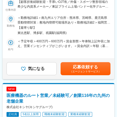
【顧客折衝経験歓迎・手厚いOJT有／外傷・スポーツ整形領域の
希少な内資系メーカー／東証プライム上場バンドー化学グループ
仕事内容
／日本人の体格・骨格に合わせた製品が特徴／インセンティブ支
給率87％】
＜勤務地詳細1＞南九州エリア住所：熊本県、宮崎県、鹿児島県
受動喫煙対策：敷地内喫煙可能場所あり＜勤務地詳細2＞福岡営業
【業務概要】
勤務地
所住所：福岡県福岡市博多区比恵町1-1 楠本第7ビル502号勤務地
【最寄り駅】
■当社は整形外科向け医療機器の製造・販売・アフターサービスを
最寄駅：JR線／博多駅受動喫煙対策：敷地内喫煙可能場所あり変
東比恵駅、博多駅、祇園駅(福岡県)
行っております。
更の範囲：会社の定める事業所
■本ポジションでは整形外科医を相手とした医療機器（整形外科向
＜予定年収＞400万円～600万円＜賃金形態＞年俸制上記年収に加
けインプラント）の営業を担当します。自宅からの直行直帰が基
え、営業インセンティブがございます。＜賃金内訳＞年額（基本
本の営業スタイルです。
給与
給）：3,265,200円～4,903,200円固定残業手当/月：63,000円～
94,600円（固定残業時間30時間0分/月）超過した時間外労働の残
【業務内容】
業手当は追加支給＜月額＞335,100円～503,200円（12分割）（一
■病院の医師や看護師等に対する製品PR
律手当を含む）＜昇給有無＞有＜残業手当＞有＜給与補足＞■営業
応募依頼する
■販売代理店に対する販売促進、販売支援活動および情報交換
気になる
インセンティブ：目標予算100%達成時に年収の約16％(約
（エージェントサービス）
■顧客を対象とした製品勉強会の企画、運営
640,000円～960,000円)を支給、達成率100%以上はさらに増額
■自社製品を使用する手術への立ち会い など
(上限なし)、但し達成率95%以上で支給。■給与改定：年1回（4
月）※給与詳細は経験等を考慮し、同社規定により決定します。賃
【研修制度】
金はあくまでも目安の金額であり、選考を通じて上下する可能性
NEW
これまで異業種からの転職が90％と未経験の方に多くご入社頂い
があります。月給(月額)は固定手当を含めた表記です。
医療機器のルート営業／未経験可／創業116年の九州の
ているため、お早めに一人立ちできるよう充実した研修制度を用
意しています。具体的には下記になります。
老舗企業
1か月目：座学研修(業界・製品・医学に関する基礎知識)
株式会社キシヤ(キシヤグループ)
2か月目：先輩社員との営業同行
正社員
5名以上採用
職種未経験歓迎
業種未経験歓迎
3か月目：座学研修(製品・医学に関する専門知識)、営業ロールプ