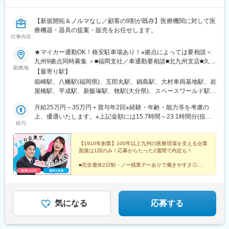
レイング
4か月目以降：OJT研修、勉強会など
【新規開拓＆ノルマなし／顧客の9割が既存】医療機関に対して医
療機器・器具の提案・販売をお任せします。
【担当エリア】
仕事内容
熊本、鹿児島、宮崎の南九州エリアを想定。
※基本は3県を直行直帰で営業していただくイメージです。
★マイカー通勤OK！格安駐車場あり！※拠点によっては要相談＜
九州9拠点同時募集 ＞■福岡支社／車通勤要相談■北九州支店■久留
勤務地
【組織構成・社風】
米支店■佐賀営業所■大村営業所■長崎営業所■熊本営業所／車通勤
【最寄り駅】
営業所長(40代)の下、管理職（30代）、3名(30代～50代)の営業職
要相談■飯塚営業所■大分営業所◎勤務先により直行直帰可な場合
箱崎駅、八幡駅(福岡県)、五郎丸駅、鍋島駅、大村車両基地駅、岩
の方が在籍しております。
もあり◎希望を考慮し配属先を決定します。◎借り上げ社宅制度
屋橋駅、平成駅、新飯塚駅、牧駅(大分県)、スペースワールド駅、
面倒見の良い先輩社員が多く、会社としても1on1制度を取り入れ
があります。※初任地から会社都合による転居を伴う異動が発生し
学校前駅(福岡県)
ており、困ったときは先輩や上司に対して気さくに相談できる環
た場合にのみ適用
月給25万円～35万円＋賞与年2回※経験・年齢・能力等を考慮の
境があります。
上、優遇いたします。※上記金額には15.7時間～23.1時間分(役職
給与
チーム全体でより良い営業活動をしていこうという雰囲気のある
などにより変動)・3万8000円の固定残業代が含まれています。超
組織です。
過分は、追加支給いたします。※上記金額には一律手当の営業手当
（3.8万円）、住宅手当（1.15万円）、その他手当が含まれていま
【1910年創業】100年以上九州の医療現場を支える企業
面接は1回のみ！応募からたった2週間で内定も！
【業績達成のインセンティブについて】
す。＜月収例＞未経験1年目/初任給：275,800円（月給250,000円
■支給率：営業社員全体の87％に及びます。
+交通費25,800円）
■完全週休2日制・ノー残業デーありで働きやすさ◎
■営業インセンティブ：目標予算100%達成時に年収の約16％(約
■未経験歓迎！個人ノルマなしで提案に集中！
640,000円～960,000円)を支給、達成率100%以上はさらに増額
■産育休復帰率9割超！「くるみん」取得企業
(上限なし)、但し達成率95%以上で支給。
気になる
応募する
【業務のやりがい】
医療のプロである医師と折衝するため、高いレベルの知識や営業
力が求められますが、顧客ニーズに応えられたとき、直接感謝の