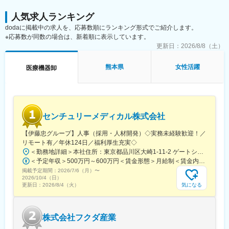
言葉をかけられたときには大きなやりがいと社会貢献性の高さを
肌で感じることができます。
人気求人ランキング
dodaに掲載中の求人を、応募数順にランキング形式でご紹介します。
変更の範囲：会社の定める業務
※応募数が同数の場合は、新着順に表示しています。
更新日：
2026/8/8（土）
熊本県
女性活躍
医療機器卸
センチュリーメディカル株式会社
【伊藤忠グループ】人事（採用・人材開発）◇実務未経験歓迎！／
リモート有／年休124日／福利厚生充実◇
＜勤務地詳細＞本社住所：東京都品川区大崎1-11-2 ゲートシティ大崎イーストタワー22Ｆ勤務地最寄駅：JR山手線／大崎駅受動喫煙対策：屋内全面禁煙変更の範囲：会社の定める事業所（リモートワーク含む）
＜予定年収＞500万円～600万円＜賃金形態＞月給制＜賃金内訳＞月額（基本給）：300,000円～350,000円＜月給＞300,000円～350,000円＜昇給有無＞有＜残業手当＞有＜給与補足＞上記年収は、あくまで目安であり、前職・経験を考慮し検討させて頂きます。■昇給：あり■賞与：あり※会社業績と個人業績に応じて算定されます。賃金はあくまでも目安の金額であり、選考を通じて上下する可能性があります。月給(月額)は固定手当を含めた表記です。
掲載予定期間：
2026/7/6（月）
〜
2026/10/4（日）
気になる
更新日：
2026/8/4（火）
株式会社フクダ産業