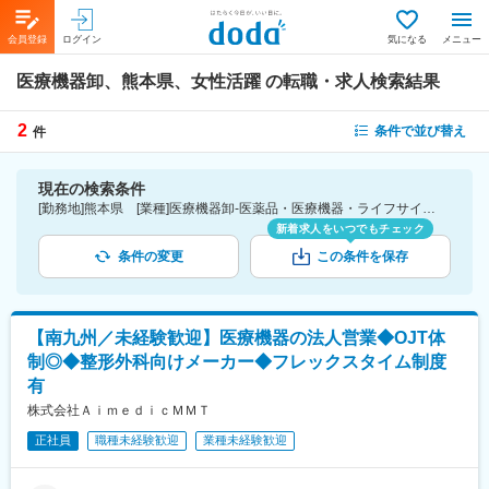
会員登録
ログイン
気になる
メニュー
医療機器卸、熊本県、女性活躍
の転職・求人検索結果
2
条件で並び替え
件
現在の検索条件
[勤務地]熊本県 [業種]医療機器卸-医薬品・医療機器・ライフサイエンス・医療系サービス [詳細条件](会社・職場の環境)女性活躍
新着求人をいつでもチェック
条件の変更
この条件を保存
【南九州／未経験歓迎】医療機器の法人営業◆OJT体
制◎◆整形外科向けメーカー◆フレックスタイム制度
有
株式会社ＡｉｍｅｄｉｃＭＭＴ
正社員
職種未経験歓迎
業種未経験歓迎