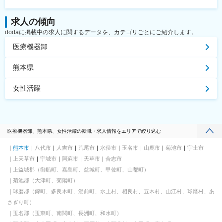
求人の傾向
dodaに掲載中の求人に関するデータを、カテゴリごとにご紹介します。
医療機器卸
熊本県
女性活躍
医療機器卸、熊本県、女性活躍の転職・求人情報をエリアで絞り込む
熊本市
八代市
人吉市
荒尾市
水俣市
玉名市
山鹿市
菊池市
宇土市
上天草市
宇城市
阿蘇市
天草市
合志市
上益城郡（御船町、嘉島町、益城町、甲佐町、山都町）
菊池郡（大津町、菊陽町）
球磨郡（錦町、多良木町、湯前町、水上村、相良村、五木村、山江村、球磨村、あ
さぎり町）
玉名郡（玉東町、南関町、長洲町、和水町）