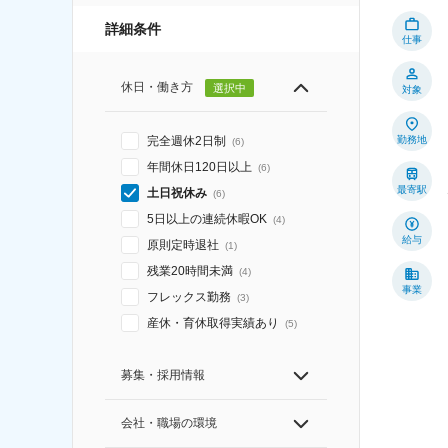
詳細条件
仕事
休日・働き方
選択中
対象
勤務地
完全週休2日制
(
6
)
年間休日120日以上
(
6
)
最寄駅
土日祝休み
(
6
)
5日以上の連続休暇OK
(
4
)
給与
原則定時退社
(
1
)
残業20時間未満
(
4
)
事業
フレックス勤務
(
3
)
産休・育休取得実績あり
(
5
)
募集・採用情報
会社・職場の環境