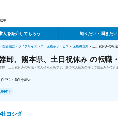
載中
求人を紹介してもらう
知りたい・聞きたい
ントサービス
転職ノウハウ
・医療機器・ライフサイエンス・医療系サービス
医療機器卸
土日祝休みの転職
器卸、熊本県、土日祝休み の転職
サービス
データで見る転職
本県、土日祝休みの転職・求人検索結果です。左の求人検索条件にて絞込みができ
ーエージェントサービス
コラム・インタビュー
件中
1～6
件
を表示
転職Q&A
(
1
)
募集中
会社ヨシダ