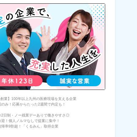
0年創業】100年以上九州の医療現場を支える企業
回のみ！応募からたった2週間で内定も！
休2日制・ノー残業デーありで働きやすさ◎
歓迎！個人ノルマなしで提案に集中！
復帰率9割超！「くるみん」取得企業