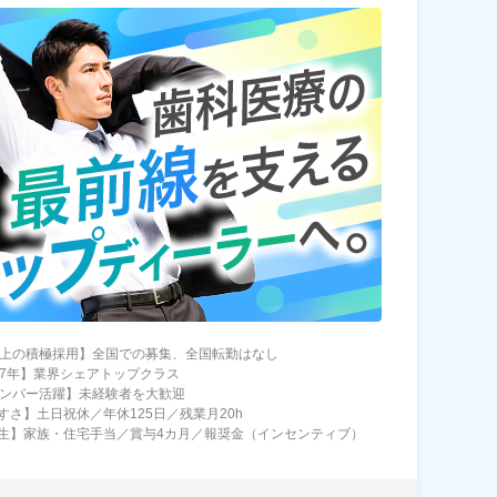
以上の積極採用】全国での募集、全国転勤はなし
07年】業界シェアトップクラス
メンバー活躍】未経験者を大歓迎
すさ】土日祝休／年休125日／残業月20h
生】家族・住宅手当／賞与4カ月／報奨金（インセンティブ）