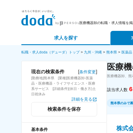
医療機器卸の転職・求人情報を掲
求人を探す
詳細条件から探す
エージェ
転職・求人doda（デューダ）トップ
九州・沖縄
熊本県
医薬品
医療機
新着求人から探す
スカウト
[
]
現在の検索条件
条件変更
医療機器卸、熊
[勤務地]熊本県 [業種]医療機器卸-医薬
求人特集から探す
パートナ
品・医療機器・ライフサイエンス・医療
6
系サービス [詳細条件](休日・働き方)土
該当求人数
日祝休み
詳細を見る
熊本県のみで
検索条件を保存
株式
基本条件