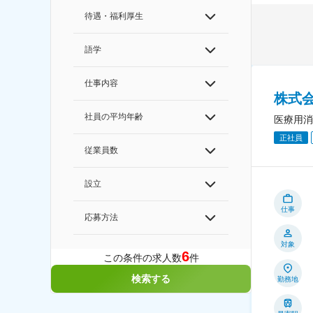
待遇・福利厚生
語学
仕事内容
株式
社員の平均年齢
医療用消
正社員
従業員数
設立
仕事
応募方法
対象
6
この条件の求人数
件
検索する
勤務地