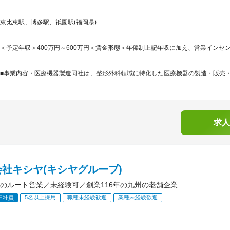
東比恵駅、博多駅、祇園駅(福岡県)
＜予定年収＞400万円～600万円＜賃金形態＞年俸制上記年収に加え、営業インセン
■事業内容・医療機器製造同社は、整形外科領域に特化した医療機器の製造・販売・ア
求人
社キシヤ(キシヤグループ)
のルート営業／未経験可／創業116年の九州の老舗企業
5名以上採用
職種未経験歓迎
業種未経験歓迎
正社員