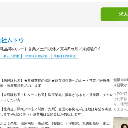
求人
会社ムトウ
耗品等のルート営業／土日祝休／賞与5カ月／未経験OK
5名以上採用
職種未経験歓迎
業種未経験歓迎
創業10
【未経験歓迎】★育成前提の採用★既存取引先へのルート営業／医療機
未経験か
器・医療用消耗品のご提案
＼POI
【未経験歓迎・UIターン歓迎】医療業界に興味がある方／営業職にチャレ
けた研修
ンジしたい方
り、地元
【北海道／関東／中京／関西／九州】全国の各拠点※初任地は希望を考慮
りません
します※転勤に伴う引越費用は全額会社が負担します...
北１２条駅、発寒南駅、峰延駅、釧路駅、十字街駅、旭川四条駅、帯広