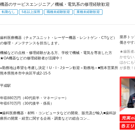
機器のサービスエンジニア／機械・電気系の修理経験歓迎
転勤なし
5名以上採用
職種未経験歓迎
業種未経験歓迎
業界トッ
歯科医療機器（チェアユニット・レーザー機器・レントゲン・CTなど）
働きやす
の修理・メンテナンスを担当します。
★歯医者
機械などの点検・修理経験がある方、学校で機械・電気を専攻した方
かせない
★OA機器などの修理経験者が活躍中！
ほかにも
※勤務地は希望を考慮し決定！U・I・Jターン歓迎＜勤務地＞■熊本営業所
が多数！
熊本県熊本市中央区平成2-15-5
平成駅
年収880万円（40代前半・マネージャー）
年収670万円（30代後半・係長）
■歯科医療機器・材料・コンピュータなどの開発、販売及び輸入■歯科診
療所の開業・経営に関する企画・調査などの総合コン...