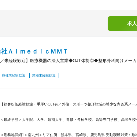
求人
会社ＡｉｍｅｄｉｃＭＭＴ
／未経験歓迎】医療機器の法人営業◆OJT体制◎◆整形外科向けメー
職種未経験歓迎
業種未経験歓迎
【顧客折衝経験歓迎・手厚いOJT有／外傷・スポーツ整形領域の希少な内資系メー
＜最終学歴＞大学院、大学、短期大学、専修・各種学校、高等専門学校、高等学校
＜勤務地詳細1＞南九州エリア住所：熊本県、宮崎県、鹿児島県 受動喫煙対策：敷地