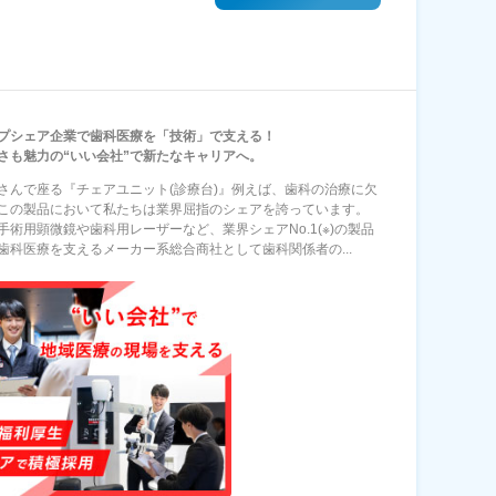
プシェア企業で歯科医療を「技術」で支える！
さも魅力の“いい会社”で新たなキャリアへ。
さんで座る『チェアユニット(診療台)』例えば、歯科の治療に欠
この製品において私たちは業界屈指のシェアを誇っています。
手術用顕微鏡や歯科用レーザーなど、業界シェアNo.1(※)の製品
歯科医療を支えるメーカー系総合商社として歯科関係者の...