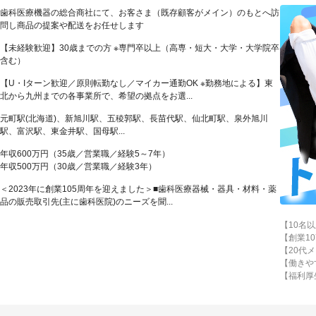
歯科医療機器の総合商社にて、お客さま（既存顧客がメイン）のもとへ訪
問し商品の提案や配送をお任せします
【未経験歓迎】30歳までの方 ※専門卒以上（高専・短大・大学・大学院卒
含む）
【U・Iターン歓迎／原則転勤なし／マイカー通勤OK ※勤務地による】東
北から九州までの各事業所で、希望の拠点をお選...
元町駅(北海道)、新旭川駅、五稜郭駅、長苗代駅、仙北町駅、泉外旭川
駅、富沢駅、東金井駅、国母駅...
年収600万円（35歳／営業職／経験5～7年）
年収500万円（30歳／営業職／経験3年）
＜2023年に創業105周年を迎えました＞■歯科医療器械・器具・材料・薬
品の販売取引先(主に歯科医院)のニーズを聞...
【10名
【創業1
【20代
【働きや
【福利厚