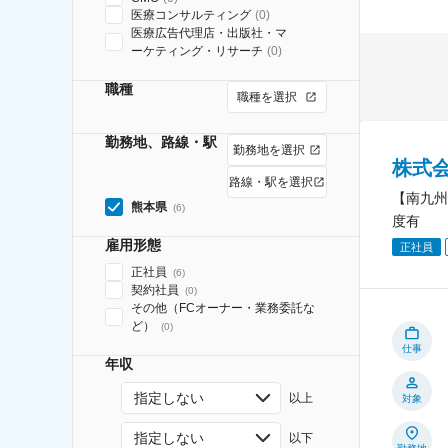
医療コンサルティング
(
0
)
医療広告代理店・出版社・マ
ーケティング・リサーチ
(
0
)
職種
職種を選択
勤務地、路線・駅
勤務地を選択
株式
路線・駅を選択
【南九州
熊本県
(
6
)
度有
雇用形態
正社員
正社員
(
6
)
契約社員
(
0
)
その他（FCオーナー・業務委託な
ど）
(
0
)
仕事
年収
指定しない
以上
対象
指定しない
以下