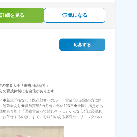
詳細を見る
気になる
応募する
8年の業界大手「医療用品商社」
らの育成体制にも自信があります！
NT／◆新規開拓なし！既存顧客へのルート営業◇未経験の方に向
・勉強会あり◆賞与実績5カ月分◇年休123日◆全国に拠点があ
勤務も可能！「医療営業って難しそう…」そんな心配は必要あ
。お任せするのは、すでにお取引のある病院やクリニックへの...