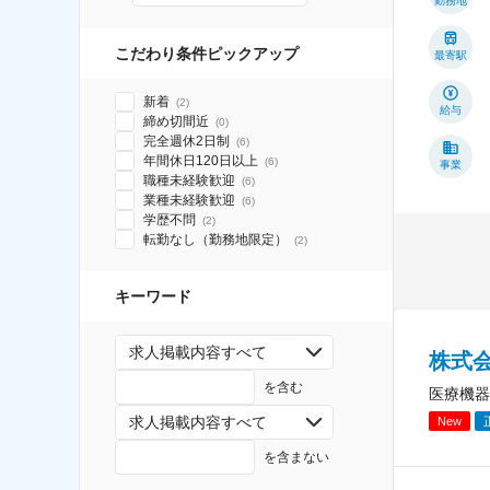
勤務地
こだわり条件ピックアップ
最寄駅
新着
(
2
)
給与
締め切間近
(
0
)
完全週休2日制
(
6
)
年間休日120日以上
(
6
)
事業
職種未経験歓迎
(
6
)
業種未経験歓迎
(
6
)
学歴不問
(
2
)
転勤なし（勤務地限定）
(
2
)
キーワード
求人掲載内容すべて
株式会
を含む
医療機器
求人掲載内容すべて
New
を含まない