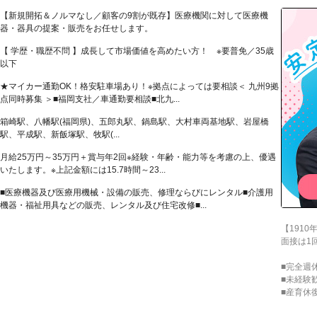
【新規開拓＆ノルマなし／顧客の9割が既存】医療機関に対して医療機
器・器具の提案・販売をお任せします。
【 学歴・職歴不問 】成長して市場価値を高めたい方！ ※要普免／35歳
以下
★マイカー通勤OK！格安駐車場あり！※拠点によっては要相談＜ 九州9拠
点同時募集 ＞■福岡支社／車通勤要相談■北九...
箱崎駅、八幡駅(福岡県)、五郎丸駅、鍋島駅、大村車両基地駅、岩屋橋
駅、平成駅、新飯塚駅、牧駅(...
月給25万円～35万円＋賞与年2回※経験・年齢・能力等を考慮の上、優遇
いたします。※上記金額には15.7時間～23...
■医療機器及び医療用機械・設備の販売、修理ならびにレンタル■介護用
機器・福祉用具などの販売、レンタル及び住宅改修■...
【191
面接は1
■完全週
■未経験
■産育休