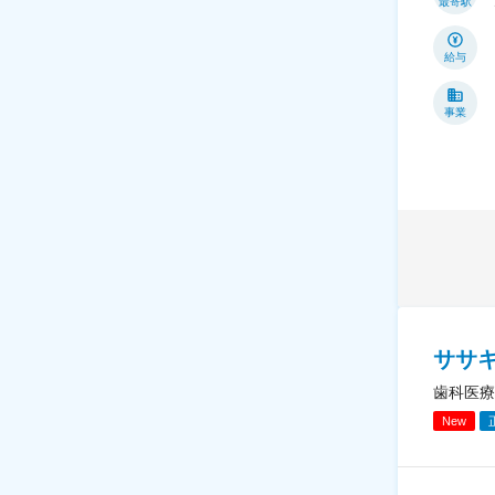
最寄駅
給与
事業
ササ
歯科医療
New