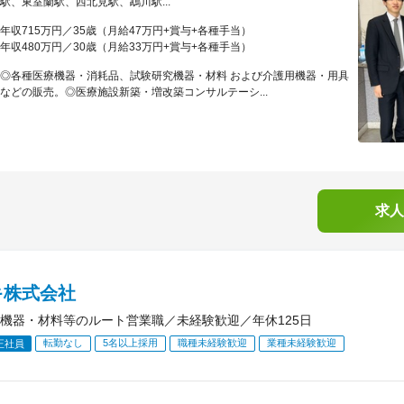
駅、東室蘭駅、西北見駅、鵡川駅...
年収715万円／35歳（月給47万円+賞与+各種手当）
年収480万円／30歳（月給33万円+賞与+各種手当）
◎各種医療機器・消耗品、試験研究機器・材料 および介護用機器・用具
などの販売。◎医療施設新築・増改築コンサルテーシ...
求人
キ株式会社
機器・材料等のルート営業職／未経験歓迎／年休125日
転勤なし
5名以上採用
職種未経験歓迎
業種未経験歓迎
正社員