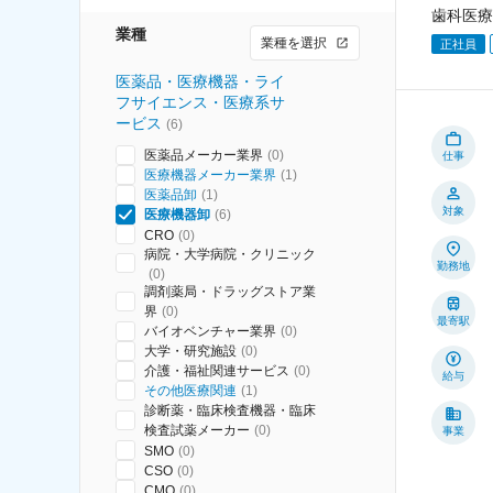
歯科医療
業種
業種を選択
正社員
医薬品・医療機器・ライ
フサイエンス・医療系サ
ービス
(
6
)
医薬品メーカー業界
(
0
)
仕事
医療機器メーカー業界
(
1
)
医薬品卸
(
1
)
対象
医療機器卸
(
6
)
CRO
(
0
)
病院・大学病院・クリニック
勤務地
(
0
)
調剤薬局・ドラッグストア業
界
(
0
)
最寄駅
バイオベンチャー業界
(
0
)
大学・研究施設
(
0
)
介護・福祉関連サービス
(
0
)
給与
その他医療関連
(
1
)
診断薬・臨床検査機器・臨床
検査試薬メーカー
(
0
)
事業
SMO
(
0
)
CSO
(
0
)
CMO
(
0
)