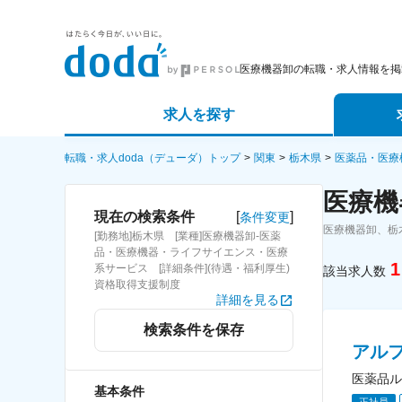
医療機器卸の転職・求人情報を掲
求人を探す
詳細条件から探す
エージェ
転職・求人doda（デューダ）トップ
関東
栃木県
医薬品・医療
医療機
新着求人から探す
スカウト
[
]
現在の検索条件
条件変更
医療機器卸、栃
[勤務地]栃木県 [業種]医療機器卸-医薬
求人特集から探す
パートナ
品・医療機器・ライフサイエンス・医療
1
系サービス [詳細条件](待遇・福利厚生)
該当求人数
資格取得支援制度
詳細を見る
検索条件を保存
アル
医薬品ル
基本条件
正社員