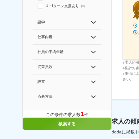
U・Iターン支援あり
(
0
)
語学
仕事内容
社員の平均年齢
※求人応
従業員数
※集計対象期
※事情に
さい。
設立
応募方法
1
この条件の求人数
件
求人の傾
検索する
dodaに掲