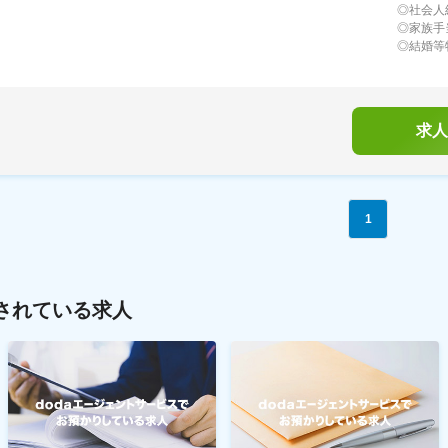
◎社会人
◎家族手
◎結婚等
求人
1
されている求人