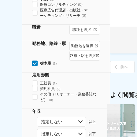
医療コンサルティング
(
0
)
医療広告代理店・出版社・マ
ーケティング・リサーチ
(
0
)
職種
職種を選択
勤務地、路線・駅
勤務地を選択
路線・駅を選択
栃木県
(
1
)
前へ
雇用形態
正社員
(
1
)
契約社員
(
0
)
よく閲覧
その他（FCオーナー・業務委託な
ど）
(
0
)
年収
指定しない
以上
指定しない
以下