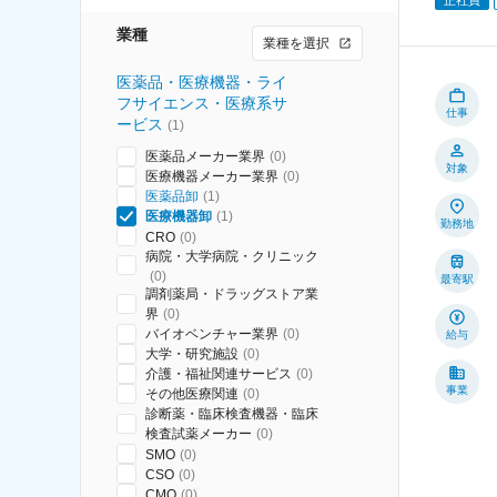
業種
業種を選択
医薬品・医療機器・ライ
フサイエンス・医療系サ
仕事
ービス
(
1
)
医薬品メーカー業界
(
0
)
対象
医療機器メーカー業界
(
0
)
医薬品卸
(
1
)
医療機器卸
(
1
)
勤務地
CRO
(
0
)
病院・大学病院・クリニック
(
0
)
最寄駅
調剤薬局・ドラッグストア業
界
(
0
)
バイオベンチャー業界
(
0
)
給与
大学・研究施設
(
0
)
介護・福祉関連サービス
(
0
)
事業
その他医療関連
(
0
)
診断薬・臨床検査機器・臨床
検査試薬メーカー
(
0
)
SMO
(
0
)
CSO
(
0
)
CMO
(
0
)