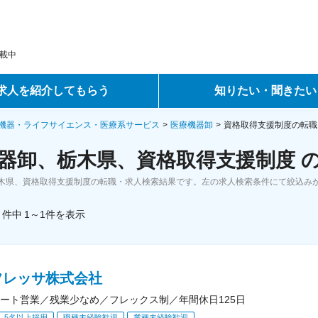
載中
求人を紹介してもらう
知りたい・聞きたい
ントサービス
転職ノウハウ
機器・ライフサイエンス・医療系サービス
医療機器卸
資格取得支援制度の転職
器卸、栃木県、資格取得支援制度 
サービス
データで見る転職
木県、資格取得支援制度の転職・求人検索結果です。左の求人検索条件にて絞込み
ーエージェントサービス
コラム・インタビュー
件中
1～1
件
を表示
転職Q&A
フレッサ株式会社
ート営業／残業少なめ／フレックス制／年間休日125日
5名以上採用
職種未経験歓迎
業種未経験歓迎