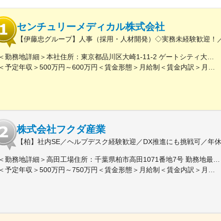
センチュリーメディカル株式会社
【伊藤忠グループ】人事（採用・人材開発）◇実務未経験歓迎！／
＜勤務地詳細＞本社住所：東京都品川区大崎1-11-2 ゲートシティ大崎イーストタワー22Ｆ勤務地最寄駅：JR山手線／大崎駅受動喫煙対策：屋内全面禁煙変更の範囲：会社の定める事業所（リモートワーク含む）
＜予定年収＞500万円～600万円＜賃金形態＞月給制＜賃金内訳＞月額（基本給）：300,000円～350,000円＜月給＞300,000円～350,000円＜昇給有無＞有＜残業手当＞有＜給与補足＞上記年収は、あくまで目安であり、前職・経験を考慮し検討させて頂きます。■昇給：あり■賞与：あり※会社業績と個人業績に応じて算定されます。賃金はあくまでも目安の金額であり、選考を通じて上下する可能性があります。月給(月額)は固定手当を含めた表記です。
株式会社フクダ産業
【柏】社内SE／ヘルプデスク経験歓迎／DX推進にも挑戦可／年休
＜勤務地詳細＞高田工場住所：千葉県柏市高田1071番地7号 勤務地最寄駅：つくばエクスプレス線／柏の葉キャンパス駅受動喫煙対策：屋内全面禁煙変更の範囲：【変更の範囲：流山本社および高田工場】
＜予定年収＞500万円～750万円＜賃金形態＞月給制＜賃金内訳＞月額（基本給）：300,000円～430,000円＜月給＞300,000円～430,000円＜昇給有無＞有＜残業手当＞有＜給与補足＞※経験・スキルを考慮の上決定いたします。■賞与：年2回（7月・12月）※昨年実績4.2ヶ月■昇給：年1回（1月）■モデル年収：・年収580万円 主任（月給34万円×12ヶ月＋諸手当）・年収820万円 課長（月給48万円×12ヶ月＋諸手当）賃金はあくまでも目安の金額であり、選考を通じて上下する可能性があります。月給(月額)は固定手当を含めた表記です。