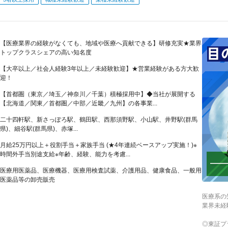
【医療業界の経験がなくても、地域や医療へ貢献できる】研修充実★業界
トップクラスシェアの高い知名度
【大卒以上／社会人経験3年以上／未経験歓迎】★営業経験がある方大歓
迎！
【首都圏（東京／埼玉／神奈川／千葉）積極採用中】◆当社が展開する
【北海道／関東／首都圏／中部／近畿／九州】の各事業...
二十四軒駅、新さっぽろ駅、鶴田駅、西那須野駅、小山駅、井野駅(群馬
県)、細谷駅(群馬県)、赤塚...
月給25万円以上＋役割手当＋家族手当 (★4年連続ベースアップ実施！)※
時間外手当別途支給※年齢、経験、能力を考慮...
医療用医薬品、医療機器、医療用検査試薬、介護用品、健康食品、一般用
医薬品等の卸売販売
医療系の
業界未経
◎東証プ