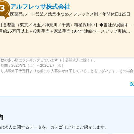
アルフレッサ株式会社
医薬品ルート営業／残業少なめ／フレックス制／年間休日125日
【首都圏（東京／埼玉／神奈川／千葉）積極採用中】◆当社が展開する【北海道／関東／首都圏／中部／近畿／九州】の各事業所へご希望を考慮した上で配属となります。【北海道】北海道【関東】栃木／群馬／茨城／長野／山梨／新潟【首都圏】東京／埼玉／神奈川／千葉★積極採用エリア【中部】静岡／愛知／三重／岐阜【近畿】滋賀／兵庫／大阪／京都／奈良／和歌山【九州】福岡／長崎／熊本／大分／宮崎／鹿児島各事業所の詳細については、弊社HPよりご確認ください※「企業情報」→「拠点」よりご確認いただけます。屋内禁煙(※喫煙室あり※禁煙タイムあり※喫煙室での就労はありません)
月給25万円以上＋役割手当＋家族手当 (★4年連続ベースアップ実施！)※時間外手当別途支給※年齢、経験、能力を考慮の上、優遇します
募数の多い順にランキングしています（非公開求人は除く）。
間：2026/8/1（土）～2026/8/7（金）
より掲載終了予定日よりも前に求人募集が終了していることもございます。その場合
向
載中の求人に関するデータを、カテゴリごとにご紹介します。