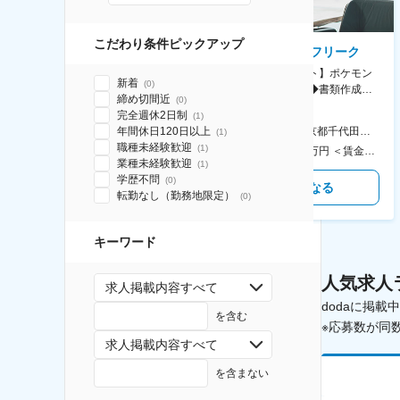
こだわり条件ピックアップ
AGC株式会社
株式会社ゲームフリーク
【横浜※一般職/転勤なし】庶
【庶務アシスタント】ポケモン
新着
(
0
)
務・事務担当～開発部材の発注
シリーズ開発企業◆書類作成・
締め切間近
(
0
)
やDXに向けたシステム利用等～
データ入力など◆年休126日・
完全週休2日制
(
1
)
食事補助あり◎
AGC横浜テクニカルセンター 住所：神奈川県横浜市鶴見区末広町1-1 勤務地最寄駅：JR線／弁天橋駅 受動喫煙対策：敷地内喫煙可能場所あり 変更の範囲：無
本社 住所：東京都千代田区神田錦町2-2-1 KANDASQUARE 受動喫煙対策：屋内全面禁煙 変更の範囲：会社の定める事業所
年間休日120日以上
(
1
)
職種未経験歓迎
(
1
)
400万円～550万円 ＜賃金形態＞ 月給制 固定給＋業績給 ＜賃金内訳＞ 月額（基本給）：230,000円～280,000円 ＜月給＞ 230,000円～280,000円 ＜昇給有無＞ 有 ＜残業手当＞ 有 ＜給与補足＞ ※上記はあくまで最低保証額です。実際にはこれまでの経験やスキルを考慮の上、決定します。 年収には残業代は含めておりません。 ■昇給：年1回 ■賞与：年2回 賃金はあくまでも目安の金額であり、選考を通じて上下する可能性があります。 月給(月額)は固定手当を含めた表記です。
350万円～500万円 ＜賃金形態＞ 月給制 ＜賃金内訳＞ 月額（基本給）：215,000円～307,000円 固定残業手当/月：76,700円～110,000円（固定残業時間45時間0分/月） 超過した時間外労働の残業手当は追加支給 ＜月給＞ 291,700円～417,000円（一律手当を含む） ＜昇給有無＞ 有 ＜残業手当＞ 有 ＜給与補足＞ ※経験・能力を考慮の上、年齢に関わりなく当社規定により優遇します。 賃金はあくまでも目安の金額であり、選考を通じて上下する可能性があります。 月給(月額)は固定手当を含めた表記です。
業種未経験歓迎
(
1
)
学歴不問
(
0
)
気になる
気になる
転勤なし（勤務地限定）
(
0
)
キーワード
人気求人
求人掲載内容すべて
dodaに掲
を含む
※応募数が同
求人掲載内容すべて
を含まない