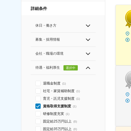
詳細条件
休日・働き方
募集・採用情報
会社・職場の環境
待遇・福利厚生
選択中
退職金制度
(
1
)
社宅・家賃補助制度
(
1
)
育児・託児支援制度
(
1
)
資格取得支援制度
(
1
)
研修制度充実
(
1
)
固定給25万円以上
(
0
)
固定給35万円以上
(
0
)