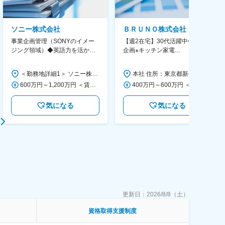
ソニー株式会社
ＢＲＵＮＯ株式会社
事業企画管理（SONYのイメー
【週2在宅】30代活躍中◆商品
ジング領域）◆英語力を活か
企画※キッチン家電
す/CFO管轄＃SECCFO0027
◆「BRUNO」新商品の企画／企
画～調達／働き方◎
＜勤務地詳細1＞ ソニー株式会社 住所：神奈川県横浜市西区みなとみらい5-1-1 受動喫煙対策：屋内全面禁煙 ＜勤務地詳細2＞ ソニーシティ大崎 住所：東京都品川区大崎2-10-1 勤務地最寄駅：JR線／大崎駅 受動喫煙対策：屋内全面禁煙 変更の範囲：会社の定める事業所（リモートワーク含む）
本社 住所：東京都新宿区西新宿6丁目22-1 新宿スクエアタワー B1階 勤務地最寄駅：東京メトロ丸ノ内線／西新宿駅 受動喫煙対策：屋内全面禁煙 変更の範囲：会社の定める事業所（リモートワーク含む）
600万円～1,200万円 ＜賃金形態＞ 月給制 ＜賃金内訳＞ 月額（基本給）：350,000円～500,000円 ＜月給＞ 350,000円～500,000円 ＜昇給有無＞ 有 ＜残業手当＞ 有 ＜給与補足＞ ※年収は経験や能力を考慮の上、当社規定により決定します。 賃金はあくまでも目安の金額であり、選考を通じて上下する可能性があります。 月給(月額)は固定手当を含めた表記です。
400万円～600万円 ＜賃金形態＞ 月給制 経験・能力を考慮の上、優遇いたします。 ＜賃金内訳＞ 月額（基本給）：300,000円～450,000円 ＜月給＞ 300,000円～450,000円 ＜昇給有無＞ 有 ＜残業手当＞ 有 ＜給与補足＞ ・賞与実績：年2回 ・昇給：年1回 ※半年毎に評価を行い、評価が高ければ年齢に関係なく昇給・昇格していきます。創造性の高い人・新しいことにチャレンジした人が高い評価を得られます。 賃金はあくまでも目安の金額であり、選考を通じて上下する可能性があります。 月給(月額)は固定手当を含めた表記です。
気になる
気になる
更新日：
2026/8/8（土）
資格取得支援制度