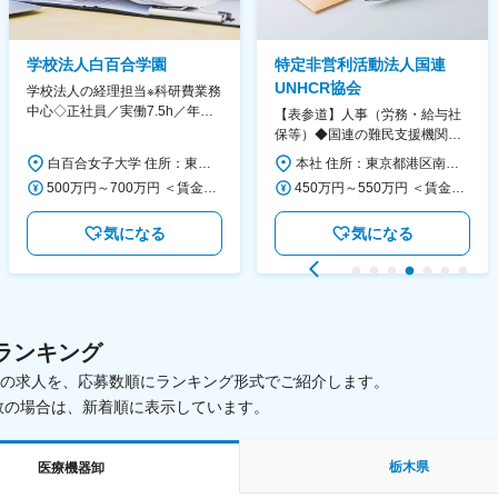
学校法人白百合学園
特定非営利活動法人国連
UNHCR協会
学校法人の経理担当※科研費業務
中心◇正社員／実働7.5h／年休
【表参道】人事（労務・給与社
130日／1881年創立の伝統女子
保等）◆国連の難民支援機関の
大学
活動を支える日本公式支援窓口
白百合女子大学 住所：東京都調布市緑ヶ丘1-25 勤務地最寄駅：京王線／仙川駅 受動喫煙対策：屋内全面禁煙 変更の範囲：会社の定める事業所
本社 住所：東京都港区南青山6-10-11 ウェスレーセンター3F 勤務地最寄駅：地下鉄各線／表参道駅 受動喫煙対策：屋内全面禁煙 変更の範囲：会社の定める事業所（リモートワーク含む）
◆正職員登用前提
500万円～700万円 ＜賃金形態＞ 月給制 ＜賃金内訳＞ 月額（基本給）：280,000円～430,000円 ＜月給＞ 280,000円～430,000円 ＜昇給有無＞ 有 ＜残業手当＞ 有 ＜給与補足＞ ※年齢・過去の経験に基づき、本学規定に合わせ決定 【残業手当】有 /残業時間に応じて全額支給（※想定年収に含む） 【各種手当】扶養手当/住宅手当/通勤手当 等 【賞与】年2回（6月、12月） 【昇給】年1回（4月） 賃金はあくまでも目安の金額であり、選考を通じて上下する可能性があります。 月給(月額)は固定手当を含めた表記です。
450万円～550万円 ＜賃金形態＞ 月給制 ＜賃金内訳＞ 月額（基本給）：340,000円～420,000円 ＜月給＞ 340,000円～420,000円 ＜昇給有無＞ 有 ＜残業手当＞ 有 ＜給与補足＞ ※能力・経験によって決定します。 ■賞与あり（業績評価に応じて支給） 賃金はあくまでも目安の金額であり、選考を通じて上下する可能性があります。 月給(月額)は固定手当を含めた表記です。
気になる
気になる
ランキング
載中の求人を、応募数順にランキング形式でご紹介します。
数の場合は、新着順に表示しています。
栃木県
医療機器卸