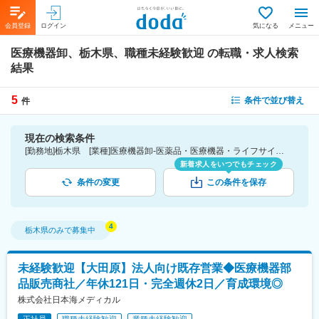
会員登録
ログイン
気になる
メニュー
医療機器卸、栃木県、職種未経験歓迎
の転職・求人検索
結果
5
条件で並び替え
件
現在の検索条件
[勤務地]栃木県 [業種]医療機器卸-医薬品・医療機器・ライフサイエンス・医療系サービス [こだわり条件ピックアップ]職種未経験歓迎 [詳細条件](募集・採用情報)職種未経験歓迎
新着求人をいつでもチェック
条件の変更
この条件を保存
栃木県
のみで募集中
未経験歓迎【大田原】法人向け既存営業◆医療機器部
品販売商社／年休121日・完全週休2日／育成環境◎
株式会社日本海メディカル