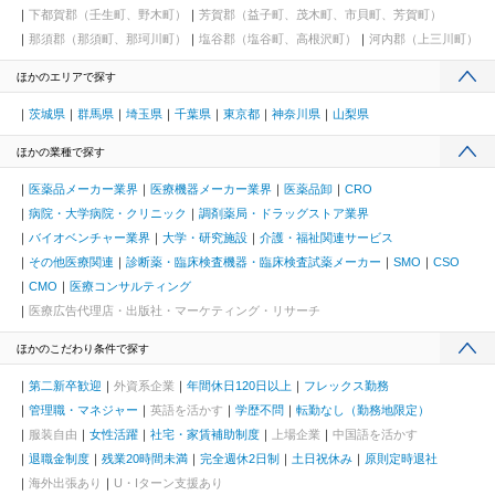
下都賀郡（壬生町、野木町）
芳賀郡（益子町、茂木町、市貝町、芳賀町）
那須郡（那須町、那珂川町）
塩谷郡（塩谷町、高根沢町）
河内郡（上三川町）
ほかのエリアで探す
茨城県
群馬県
埼玉県
千葉県
東京都
神奈川県
山梨県
ほかの業種で探す
医薬品メーカー業界
医療機器メーカー業界
医薬品卸
CRO
病院・大学病院・クリニック
調剤薬局・ドラッグストア業界
バイオベンチャー業界
大学・研究施設
介護・福祉関連サービス
その他医療関連
診断薬・臨床検査機器・臨床検査試薬メーカー
SMO
CSO
CMO
医療コンサルティング
医療広告代理店・出版社・マーケティング・リサーチ
ほかのこだわり条件で探す
第二新卒歓迎
外資系企業
年間休日120日以上
フレックス勤務
管理職・マネジャー
英語を活かす
学歴不問
転勤なし（勤務地限定）
服装自由
女性活躍
社宅・家賃補助制度
上場企業
中国語を活かす
退職金制度
残業20時間未満
完全週休2日制
土日祝休み
原則定時退社
海外出張あり
U・Iターン支援あり