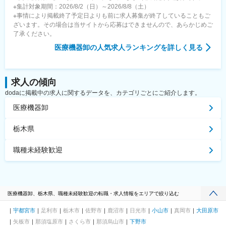
※集計対象期間：2026/8/2（日）～2026/8/8（土）
※事情により掲載終了予定日よりも前に求人募集が終了していることもご
ざいます。その場合は当サイトから応募はできませんので、あらかじめご
了承ください。
医療機器卸
の人気求人ランキングを詳しく見る
求人の傾向
dodaに掲載中の求人に関するデータを、カテゴリごとにご紹介します。
医療機器卸
栃木県
職種未経験歓迎
医療機器卸、栃木県、職種未経験歓迎の転職・求人情報をエリアで絞り込む
宇都宮市
足利市
栃木市
佐野市
鹿沼市
日光市
小山市
真岡市
大田原市
矢板市
那須塩原市
さくら市
那須烏山市
下野市