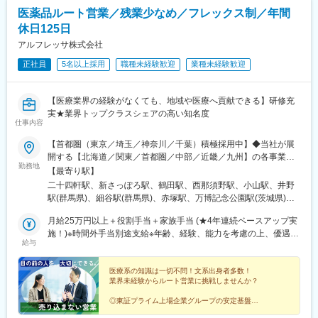
消耗品をメインに大型機器も販売します。競合企業は600社程度
■当社の魅力：
医薬品ルート営業／残業少なめ／フレックス制／年間
と多く、製品での差別化は難しい環境です。価格勝負をすること
《特徴と強み》
休日125日
もできますが、当社は製品説明のスキル向上、教育体制を充実さ
同社は2000年に3社が合併して誕生した医療機器専門商社であ
せることで営業スキルを伸ばし続けることを追及しています。
アルフレッサ株式会社
り、「整形・インプラント領域」や「画像・診断領域」を強みと
しております。
正社員
5名以上採用
職種未経験歓迎
業種未経験歓迎
■キャリアパス
特に「整形・インプラント領域」に関しては、マーケットの大き
管理職を目指す道とプレーヤーとしてスペシャリストを目指す道
な関東圏において業界屈指のシェアを誇っております。
がございます。早い方であれば20代で管理職や入社5年で支店長
《業績》
【医療業界の経験がなくても、地域や医療へ貢献できる】研修充
へ昇格した方もいます。
コロナ禍でも同社の業績は右肩上がりで成長し、今後は「再生医
実★業界トップクラスシェアの高い知名度
療」や「医療×IT」の分野にも力を入れ、さらなる成長が期待され
仕事内容
■魅力
る企業です。
【首都圏（東京／埼玉／神奈川／千葉）積極採用中】◆当社が展
◎目標数字のみでなく、行動面も合わせて評価するため成長しや
開する【北海道／関東／首都圏／中部／近畿／九州】の各事業所
すい環境です。こつこつ地道に取り組んでいる方であれば達成が
変更の範囲：会社の定める業務
勤務地
へご希望を考慮した上で配属となります。【北海道】北海道【関
可能です。
【最寄り駅】
東】栃木／群馬／茨城／長野／山梨／新潟【首都圏】東京／埼玉
◎医院内シェア向上に向け、営業の専門性／スキルを高めること
二十四軒駅、新さっぽろ駅、鶴田駅、西那須野駅、小山駅、井野
／神奈川／千葉★積極採用エリア【中部】静岡／愛知／三重／岐
にも注力しています。メーカーに頼っていたデモンストレーショ
駅(群馬県)、細谷駅(群馬県)、赤塚駅、万博記念公園駅(茨城県)、
阜【近畿】滋賀／兵庫／大阪／京都／奈良／和歌山【九州】福岡
ンの自社内製化など、無理なく営業としてのスキルを身に着ける
大甕駅、新治駅、川中島駅、渚駅(長野県)、伊那八幡駅、小井川
／長崎／熊本／大分／宮崎／鹿児島各事業所の詳細については、
月給25万円以上＋役割手当＋家族手当 (★4年連続ベースアップ実
ことができます。
駅、寺尾駅、宮内駅(新潟県)、直江津駅、小川町駅(東京都)、江戸
弊社HPよりご確認ください※「企業情報」→「拠点」よりご確認
施！)※時間外手当別途支給※年齢、経験、能力を考慮の上、優遇し
◎親会社の米国・ヘンリーシャイン社は世界最大級の歯科医療機
川橋駅、竹ノ塚駅、小村井駅、井荻駅、志村三丁目駅、学芸大学
給与
いただけます。屋内禁煙(※喫煙室あり※禁煙タイムあり※喫煙室で
ます
器及び歯科材料販売会社なので製品群は幅広く、幅広い提案が可
駅、千歳船橋駅、北野駅(東京都)、小作駅、鶴川駅、北府中駅、桜
の就労はありません)
能です。
台駅(東京都)、北戸田駅、南越谷駅、久喜駅、加茂宮駅、新座駅、
医療系の知識は一切不問！文系出身者多数！
航空公園駅、南古谷駅、ソシオ流通センター駅、三ツ沢上町駅、
業界未経験からルート営業に挑戦しませんか？
■当社について
並木中央駅、踊場駅、江田駅(神奈川県)、元住吉駅、原当麻駅、社
・地域密着型の営業活動から得た地域ごとのノウハウ、協力メー
家駅、藤沢本町駅、井細田駅、県立大学駅、平塚駅、千葉寺駅、
◎東証プライム上場企業グループの安定基盤
カーの全国規模のバックアップにより、顧客要望に最も適した歯
◎社会人経験で培った対人スキルを活かせる
佐倉駅、旭駅(千葉県)、木更津駅、館山駅、茂原駅、東船橋駅、小