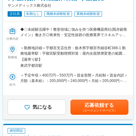
ドクターへ使い方を説明したり、質問に答えたりします。自ら販
サンメディックス株式会社
■転勤について：
売した商品がどのように使われているか見ることができる、医療
入社後は、本社（栃木県）にて営業経験を重ねていただきます。
正社員
転勤なし
職種未経験歓迎
業種未経験歓迎
機器営業ならではの業務です。
その後、お客様の状況によっては、東京支店にてご対応いただく
可能性もあります。
◎商品の納入、アフターサービス
◆◇未経験活躍中！整形領域に強みを持つ医療機器商社(既存顧客
└機器の修理や専門的な保守対応は、メーカーと連携しながら行
変更の範囲：会社の定める業務
メイン）働き方◎将来性・安定性抜群の医療業界でスキルアッ
います。
仕事内容
プ！◇◆
◎メーカーとの打ち合わせ
＜勤務地詳細＞宇都宮支店住所：栃木県宇都宮市細谷町388-1 勤
当社の営業担当として、病院へ整形外科領域の製品（インプラン
※営業スケジュールに合わせて、直行直帰も可能です。
務地最寄駅：宇都宮駅受動喫煙対策：屋内全面禁煙変更の範囲：
ト等）を提案・納品活動をしていただきます！
勤務地
会社の定める事業所
【最寄り駅】
■業務詳細
■評価について：
東武宇都宮駅
・医療機関への提案・営業活動（メーカーとの同行あり）
・営業目標を設定しております。
・納品、アフターフォロー
・数字のみで評価するのではなく、医療現場との信頼関係構築や
＜予定年収＞400万円～550万円＜賃金形態＞月給制＜賃金内訳＞
・各種打合せ（メーカーや医療機関との価格交渉など）
日々の営業活動など、プロセスも含めて総合的に評価しておりま
月額（基本給）：205,000円～240,000円＜月給＞205,000円～
・見積書作成
給与
す。
240,000円＜昇給有無＞有＜残業手当＞有＜給与補足＞※ご経験や
・手術に必要な貸出機器の手配
※頑張りは、決算賞与に反映されます。
スキルを考慮し決定。■昇給：年1回（4月）■賞与：年2回（6・12
月）■モデル年収例未経験20代後半 430万円/未経験30歳前半 460
■働き方
■入社後のフォロー体制：
万円課長(最年少31歳) 680～830万円次長(最年少38歳) 730～
応募依頼する
・担当エリア：配属支店の周辺エリア
気になる
入社後数ヶ月間は研修期間として、専門の研修トレーナーによる
865万円部長(最年少42歳) 850～900万円賃金はあくまでも目安
（エージェントサービス）
・一日の訪問件数：3～5件 ※担当施設により変動あり
基礎知識習得のための座学研修やOJT、営業同行を通じて基礎知
の金額であり、選考を通じて上下する可能性があります。月給(月
・手術立ち合い：原則なし
識や実務を学んでいただきます。
額)は固定手当を含めた表記です。
・営業スタイル：既存メイン
※習熟度にもよりますが、担当をもって独り立ちするまで1～2年
程度を想定しています。
締切間近
■一日のスケジュール（例）：
※専門知識や提案力については3年程度かけてじっくり育成してい