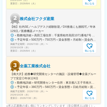
2026/10/4（日）
気になる
更新日：
2026/8/4（火）
株式会社フクダ産業
【柏】社内SE／ヘルプデスク経験歓迎／DX推進にも挑戦可／年休
129日／医療機器メーカー
＜勤務地詳細＞高田工場住所：千葉県柏市高田1071番地7号 勤務地最寄駅：つくばエクスプレス線／柏の葉キャンパス駅受動喫煙対策：屋内全面禁煙変更の範囲：【変更の範囲：流山本社および高田工場】
＜予定年収＞500万円～750万円＜賃金形態＞月給制＜賃金内訳＞月額（基本給）：300,000円～430,000円＜月給＞300,000円～430,000円＜昇給有無＞有＜残業手当＞有＜給与補足＞※経験・スキルを考慮の上決定いたします。■賞与：年2回（7月・12月）※昨年実績4.2ヶ月■昇給：年1回（1月）■モデル年収：・年収580万円 主任（月給34万円×12ヶ月＋諸手当）・年収820万円 課長（月給48万円×12ヶ月＋諸手当）賃金はあくまでも目安の金額であり、選考を通じて上下する可能性があります。月給(月額)は固定手当を含めた表記です。
掲載予定期間：
2026/7/30（木）
〜
2026/10/28（水）
気になる
更新日：
2026/8/4（火）
全薬工業株式会社
【南大沢】総務◆研究開発センターの施設・設備管理◆全薬グルー
プで安定◎年休124日
＜勤務地詳細＞研究開発センター住所：東京都八王子市南大沢四丁目７－１ 勤務地最寄駅：京王相模原線／南大沢駅受動喫煙対策：屋内全面禁煙変更の範囲：会社の定める事業所
＜予定年収＞380万円～580万円＜賃金形態＞日給月給制＜賃金内訳＞月額（基本給）：243,000円～370,000円/月20日間勤務想定＜想定月額＞243,000円～370,000円＜昇給有無＞有＜残業手当＞有＜給与補足＞※経験やスキルを考慮して決定します。■昇給：年1回■賞与：年2回(7月、12月)賃金はあくまでも目安の金額であり、選考を通じて上下する可能性があります。月給(月額)は固定手当を含めた表記です。
掲載予定期間：
2026/7/30（木）
〜
2026/10/28（水）
気になる
更新日：
2026/7/30（木）
※求人応募数の多い順にランキングしています（非公開求人は除く）。