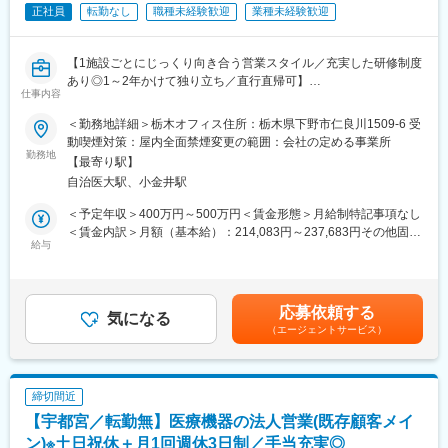
◇医療機器の更新やモデルチェンジ・新機種開発に関して、お客
正社員
転勤なし
職種未経験歓迎
業種未経験歓迎
様より新規部品の図面の提示があり、対応の可否について確認が
あります。これに応えるため、既存の取引先・新規仕入先を探
し、対応可否を探ります。対応可能な場合、試作品の作成等の検
【1施設ごとにじっくり向き合う営業スタイル／充実した研修制度
討・見積もり・確認を実施した上で、お客様へ情報提供します。
あり◎1～2年かけて独り立ち／直行直帰可】
お客様が困ったときに、最初にご相談をいただくような関係を構
仕事内容
築します。
■職務内容：
＜勤務地詳細＞栃木オフィス住所：栃木県下野市仁良川1509-6 受
◇上記対応後、お客様と対応できる仕入先様の間に入り、商品の
医療機器営業（循環器領域）の営業職としてご活躍いただきま
動喫煙対策：屋内全面禁煙変更の範囲：会社の定める事業所
開発に寄り添う形で、顧客ニーズに合う部品製作に関与します。
す。
勤務地
この試作品を受注できるまでには半年から長い時に1～2年かかる
【最寄り駅】
9割以上が取引ある病院への訪問、長年お取引のある医療機関との
こともあります。
自治医大駅、小金井駅
信頼関係を大切にしながら営業活動を行っています。
◇晴れて受注ができ、量産対応になるまでに、少しずつ納品数量
＜予定年収＞400万円～500万円＜賃金形態＞月給制特記事項なし
が増える中、量産移管となった後は、社内の別部署に引き継ぎま
＜具体的な業務内容＞
＜賃金内訳＞月額（基本給）：214,083円～237,683円その他固定
す。
◎訪問先：200床以上の大規模病院（循環器科や心臓外科など）
給与
手当/月：42,820円～47,540円＜月給＞256,903円～285,223円＜
◇営業開発部はこの試作品の営業活動を通し、将来の売り上げを
◎担当エリア：東京都の病院が中心（極端な遠方への訪問はあり
昇給有無＞有＜残業手当＞有＜給与補足＞※ご経験や前職給与を考
創る大切な役割を担っています。
ません）
慮し当社規程により決定いたします。※予定年収は営業手当（時間
◎担当施設数：1～5施設（1人当たり）
外勤務手当25時間分相当）・賞与（直近の実績4.5ヶ月）等を含ん
■組織構成：
応募依頼する
気になる
だ金額です。※別途休日、深夜に対応した場合は手当支給※残業が
営業開発部は7名で構成されています。今後即戦力となり会社の一
（エージェントサービス）
◎社用車を利用し、担当病院へ訪問（1日約2～3件）
発生した際には残業時間に応じて別途支給（内勤分）賃金はあく
員として活躍していただきたいと考えています。
◎ドクターの治療に関するお悩みや課題をヒアリング
までも目安の金額であり、選考を通じて上下する可能性がありま
└お悩みや課題に合った医療機器を提案します
す。月給(月額)は固定手当を含めた表記です。
■働く環境：
◎新製品の紹介
2023年9月に新社屋へ移転しました。業務及び、作業、休憩スペ
締切間近
ース等も充実しており、快適な空間にて業務に取り組むことがで
【宇都宮／転勤無】医療機器の法人営業(既存顧客メイ
◎検査や手術立ち会い
きます。 社内含め明るい環境で一緒に働くことができます。
└提案した製品や機器を使用する検査や手術に立ち会います。
ン)※土日祝休＋月1回週休3日制／手当充実◎