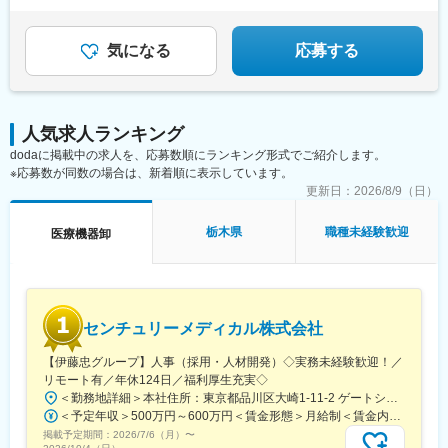
◎家族手当や退職金制度など福利厚生充実
科医院開業／経営の情報提供とトータル支援を実現しています。
金城趾駅、春日町駅、大岡駅(静岡県)、竪堀駅、南伊東駅、助信
◎結婚等特別休暇やリフレッシュ休暇あり
・幅広いネットワークにより国内で流通している多くの歯科材
駅、掛川市役所前駅、焼津駅、黒川駅(愛知県)、小本駅(愛知県)、
料・医療機器を取り扱っております。国内外のメーカー／商社の
奥町駅、赤池駅(愛知県)、西岡崎駅、牛久保駅、住吉町駅、竹下
気になる
応募する
協力体制のもと、話題の先進技術を紹介する展示会も毎年開催し
駅、守恒駅、陣原駅、浦田駅(福岡県)、荒木駅、現川駅、大村車両
ています
基地駅、健軍校前駅、牧駅(大分県)、宮崎神宮駅、市立病院前駅
(鹿児島県)、栗東駅、田村駅、竹田駅(京都府)、荒河かしの木台
変更の範囲：会社の定める業務
駅、西舞鶴駅、天神橋筋六丁目駅、玉出駅、久宝寺駅、茨木駅、
人気求人ランキング
門真市駅、交野市駅、鳳駅、青木駅、総合運動公園駅、武庫之荘
dodaに掲載中の求人を、応募数順にランキング形式でご紹介します。
駅、岡場駅、石生駅、西新町駅、加古川駅、英賀保駅、江原駅、
※応募数が同数の場合は、新着順に表示しています。
帯解駅、耳成駅、日前宮駅、紀伊新庄駅、新宮駅、尾鷲駅、高茶
屋駅、中川原駅、四十九駅、手力駅、東大垣駅、小泉駅、高山
更新日：
2026/8/9（日）
駅、琴似駅(札幌市営)、淡路町駅、新桜台駅、新越谷駅、東宮原
駅、幸浦駅、緑町駅、堀ノ内駅、蘇我駅、清水駅(愛知県)、烏森
栃木県
職種未経験歓迎
医療機器卸
駅、萩原駅(福岡県)、動植物園入口駅、中洲通駅、八尾駅、津久野
駅、新御茶ノ水駅、江古田駅、名城公園駅、近鉄八田駅、神田駅
(鹿児島県)
センチュリーメディカル株式会社
【伊藤忠グループ】人事（採用・人材開発）◇実務未経験歓迎！／
リモート有／年休124日／福利厚生充実◇
＜勤務地詳細＞本社住所：東京都品川区大崎1-11-2 ゲートシティ大崎イーストタワー22Ｆ勤務地最寄駅：JR山手線／大崎駅受動喫煙対策：屋内全面禁煙変更の範囲：会社の定める事業所（リモートワーク含む）
＜予定年収＞500万円～600万円＜賃金形態＞月給制＜賃金内訳＞月額（基本給）：300,000円～350,000円＜月給＞300,000円～350,000円＜昇給有無＞有＜残業手当＞有＜給与補足＞上記年収は、あくまで目安であり、前職・経験を考慮し検討させて頂きます。■昇給：あり■賞与：あり※会社業績と個人業績に応じて算定されます。賃金はあくまでも目安の金額であり、選考を通じて上下する可能性があります。月給(月額)は固定手当を含めた表記です。
掲載予定期間：
2026/7/6（月）
〜