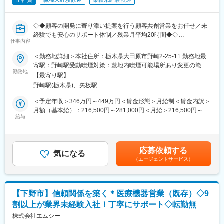
正社員
職種未経験歓迎
業種未経験歓迎
◇◆顧客の開発に寄り添い提案を行う顧客共創営業をお任せ／未
経験でも安心のサポート体制／残業月平均20時間◆◇
仕事内容
■業務内容：
＜勤務地詳細＞本社住所：栃木県大田原市野崎2-25-11 勤務地最
当社は医療機器部品販売の商社です。世界トップクラス医療機器
寄駅：野崎駅受動喫煙対策：敷地内喫煙可能場所あり変更の範
メーカーの部品供給を行っています。既存のお客様から、ご依頼
勤務地
囲：会社の定める事業所
【最寄り駅】
いただき、商品やサービスを提供し販売に繋げる仕事をお任せし
野崎駅(栃木県)、矢板駅
ます。
＜具体的な業務＞
＜予定年収＞346万円～449万円＜賃金形態＞月給制＜賃金内訳＞
・医療機器メーカーへの営業活動
月額（基本給）：216,500円～281,000円＜月給＞216,500円～
・見積作成、受発注業務、納期管理
給与
281,000円＜昇給有無＞有＜残業手当＞有＜給与補足＞※年収は年
・海外取引先との折衝・調整業務
齢や経歴等により決定いたします。■昇給：年1回（2月）※業績連
・新規仕入先の開拓および条件交渉
動、1.75％／前年度実績■賞与：年2回（7月12月）※業績連動、4
・市場調査および新規商材の選定・提案
ヶ月／前年度実績賃金はあくまでも目安の金額であり、選考を通
応募依頼する
・顧客ニーズに応じた部品供給・課題解決支援
気になる
じて上下する可能性があります。月給(月額)は固定手当を含めた表
（エージェントサービス）
記です。
■入社後：
入社後は先輩社員と共に営業現場を経験することで成長していた
だきます。長期間にわたるサポートを受けながら、営業に慣れて
【下野市】信頼関係を築く＊医療機器営業（既存）◇9
いくことができます。
割以上が業界未経験入社！丁寧にサポート◇転勤無
■業務の特徴：
株式会社エムシー