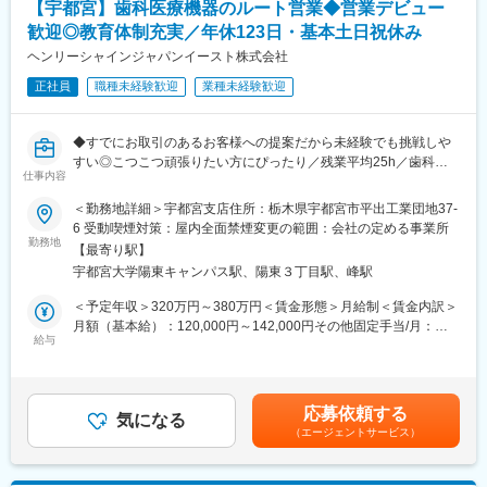
【宇都宮】歯科医療機器のルート営業◆営業デビュー
09:00～ 納品業務・営業活動（外回り）
く教育方針です。
12:00～ 昼休憩
歓迎◎教育体制充実／年休123日・基本土日祝休み
13:00～ 納品業務・営業活動（外回り）
■魅力ポイント：
ヘンリーシャインジャパンイースト株式会社
17:00～17:40 帰社・事務作業
・毎日医師と会話を重ね、医師と最も近い距離で営業活動を行う
正社員
職種未経験歓迎
業種未経験歓迎
※社用車での移動時間を含む
ことが可能です。
・様々な医療機器メーカーの製品から、お客様のお悩みや希望に
■ポジションの魅力
応じて、最適な製品をコーディネートして提案できます。
◆すでにお取引のあるお客様への提案だから未経験でも挑戦しや
・担当顧客のニーズに寄り添った提案を行うため、ご自身のスキ
すい◎こつこつ頑張りたい方にぴったり／残業平均25h／歯科医
ルを磨きながら、社会貢献性や介在価値を感じていただけるお仕
■組織構成：
仕事内容
療のプロを支えるトータルサポートカンパニー◆
事です！
不整脈事業部（4名）
歯科クリニック・大学病院・歯科技工所などへ歯科医療機器や歯
・フランクな方が多く、相談事や提案なども積極的にできる風通
＜勤務地詳細＞宇都宮支店住所：栃木県宇都宮市平出工業団地37-
科材料のルート営業をお任せします。
しの良い職場となります。
6 受動喫煙対策：屋内全面禁煙変更の範囲：会社の定める事業所
変更の範囲：会社の定める業務
＜1日の流れ＞
勤務地
・月1回の週休3日制を採用・またご自身で業務設計をしていただ
【最寄り駅】
8時半 朝礼・お客様への納品物の車詰め
くため、非常に働きやすい環境です。
宇都宮大学陽東キャンパス駅、陽東３丁目駅、峰駅
9時～ 平均毎日20件ルートでお客様先を訪問
16時半～ 受注や集金処理など事務作業
■フォロー体制
＜予定年収＞320万円～380万円＜賃金形態＞月給制＜賃金内訳＞
17時半～ 終わり次第退勤
座学研修後、1~2ヶ月の先輩同行を通じて着実に業務を学んでい
月額（基本給）：120,000円～142,000円その他固定手当/月：
給与
ただくため、未経験の方でもご安心ください◎
57,000円～60,000円固定残業手当/月：56,000円～64,000円（固
■入社後について
(約1年後には独り立ちをしていただく想定です）
定残業時間40時間0分/月）超過した時間外労働の残業手当は追加
宇都宮支店には16名が在籍しており、先輩社員とのOJTをメイン
支給＜月給＞233,000円～266,000円（一律手当を含む）＜昇給有
に業務を習得いただきます。育成環境や研修が充実しているた
■評価制度
無＞有＜残業手当＞有＜給与補足＞■その他固定手当：年齢手当
応募依頼する
め、工場経験者、介護業界、携帯販売など多くの中途入社者が活
気になる
定量面・定性面の総合評価となり、上司と定期的な面談で目標を
22,000円～25,000円、都市手当35,000円※いずれも全員支給賃金
（エージェントサービス）
躍しています。
設定し、モチベーションを保ちながら業務に励んでいただけま
はあくまでも目安の金額であり、選考を通じて上下する可能性が
す！
あります。月給(月額)は固定手当を含めた表記です。
■業務の特徴