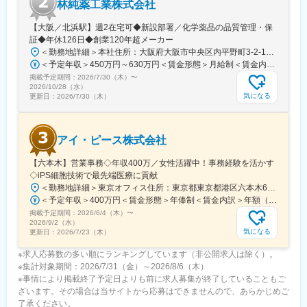
林純薬工業株式会社
【大阪／北浜駅】週2在宅可◆新設部署／化学薬品の品質管理・保
証◆年休126日◆創業120年超メーカー
＜勤務地詳細＞本社住所：大阪府大阪市中央区内平野町3-2-12 HPCビル勤務地最寄駅：Osaka Metro堺筋線／北浜駅受動喫煙対策：屋内全面禁煙変更の範囲：会社の定める事業所
＜予定年収＞450万円～630万円＜賃金形態＞月給制＜賃金内訳＞月額（基本給）：263,000円～371,000円＜月給＞263,000円～371,000円＜昇給有無＞有＜残業手当＞有＜給与補足＞■年収補足：・賞与実績／年2回、昨年度実績5ヵ月分・最終面接にて等級を決定。管理監督者の場合は残業手当なし。賃金はあくまでも目安の金額であり、選考を通じて上下する可能性があります。月給(月額)は固定手当を含めた表記です。
掲載予定期間：
2026/7/30（木）
〜
2026/10/28（水）
気になる
更新日：
2026/7/30（木）
アイ・ピース株式会社
【六本木】営業事務◇年収400万／女性活躍中！事務経験を活かす
◇iPS細胞技術で最先端医療に貢献
＜勤務地詳細＞東京オフィス住所：東京都東京都港区六本木6-15-1 勤務地最寄駅：東京メトロ 日比谷線／六本木駅受動喫煙対策：屋内全面禁煙変更の範囲：会社の定める事業所
＜予定年収＞400万円＜賃金形態＞年俸制＜賃金内訳＞年額（基本給）：3,108,920円固定残業手当/月：74,490円（固定残業時間40時間0分/月）超過した時間外労働の残業手当は追加支給＜月額＞333,566円（12分割）（一律手当を含む）＜昇給有無＞有＜残業手当＞有＜給与補足＞※固定残業代制、超過分別途支給賃金はあくまでも目安の金額であり、選考を通じて上下する可能性があります。月給(月額)は固定手当を含めた表記です。
掲載予定期間：
2026/6/4（木）
〜
2026/9/2（水）
気になる
更新日：
2026/7/23（木）
※求人応募数の多い順にランキングしています（非公開求人は除く）。
※集計対象期間：2026/7/31（金）～2026/8/6（木）
※事情により掲載終了予定日よりも前に求人募集が終了していることもご
ざいます。その場合は当サイトから応募はできませんので、あらかじめご
了承ください。