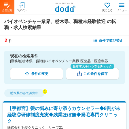
会員登録
ログイン
気になる
メニュー
バイオベンチャー業界、栃木県、職種未経験歓迎
の転
職・求人検索結果
2
条件で並び替え
件
現在の検索条件
[勤務地]栃木県 [業種]バイオベンチャー業界-医薬品・医療機器・ライフサイエンス・医療系サービス [こだわり条件ピックアップ]職種未経験歓迎 [詳細条件](募集・採用情報)職種未経験歓迎
新着求人をいつでもチェック
条件の変更
この条件を保存
栃木県
のみで募集中
【宇都宮】髪の悩みに寄り添うカウンセラー◆8割が未
経験◎研修制度充実◆残業ほぼ無◆発毛専門クリニッ
ク
株式会社毛髪クリニック リーブ21