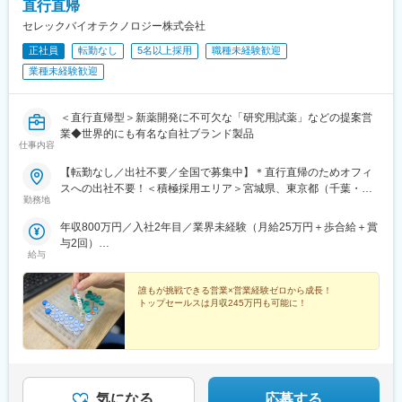
OK！
直行直帰
セレックバイオテクノロジー株式会社
【仕事内容】
正社員
転勤なし
5名以上採用
職種未経験歓迎
■発毛施術業務
独自技術を用いた施術や、食事・生活習慣・メンタルケアを組み
業種未経験歓迎
合わせたトータルサポートを提供。カウンセラーと連携し、チー
ムでお客様を支えます。
■カウンセリング業務
＜直行直帰型＞新薬開発に不可欠な「研究用試薬」などの提案営
頭皮チェックや生活習慣のヒアリングを通じて最適なプランをご
業◆世界的にも有名な自社ブランド製品
仕事内容
提案。契約から施術・アフターケアまで一貫して担当します。
【転勤なし／出社不要／全国で募集中】＊直行直帰のためオフィ
【働く環境・制度】
スへの出社不要！＜積極採用エリア＞宮城県、東京都（千葉・埼
・産休・育休取得率100％／復職後は時短勤務もOK（例：9:00～
勤務地
玉）、神奈川県、大阪府、兵庫県、広島県、福岡県
15:00）
年収800万円／入社2年目／業界未経験（月給25万円＋歩合給＋賞
・年間休日114日／完全週休2日制＋特別休暇5日（好きなタイミ
与2回）
ングで取得可能）
給与
年収1200万円／入社5年目／業界未経験（月給25万円＋歩合給＋
・有給消化率77％／毎年リフレッシュ休暇として最大10連休を取
賞与2回）
得するスタッフも多数！
誰もが挑戦できる営業×営業経験ゼロから成長！
・残業ほとんどなし（店舗によりますが基本的に残業が少なく、
トップセールスは月収245万円も可能に！
週に1時間ほど）
【社員の声から見える“やりがい”】※社員アンケート一例※
「お客様から『髪が生えてきた！ありがとう！』と言われた時、
心から嬉しい」
「皆で目標に向かって取り組める職場。感謝の言葉をいただける
気になる
応募する