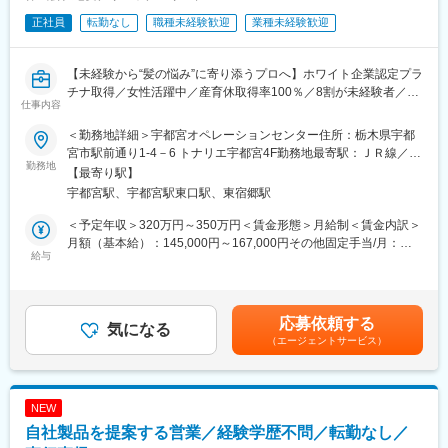
正社員
転勤なし
職種未経験歓迎
業種未経験歓迎
【未経験から“髪の悩み”に寄り添うプロへ】ホワイト企業認定プラ
チナ取得／女性活躍中／産育休取得率100％／8割が未経験者／完
仕事内容
全週休2日制◎
＜勤務地詳細＞宇都宮オペレーションセンター住所：栃木県宇都
毛髪クリニックリーブ21は、独自の技術とアプローチで育毛・発
宮市駅前通り1-4－6 トナリエ宇都宮4F勤務地最寄駅：ＪＲ線／宇
毛サービスを提供する専門クリニック。
勤務地
都宮駅受動喫煙対策：屋内全面禁煙変更の範囲：無
【最寄り駅】
お客様の悩みに寄り添い、発毛施術とカウンセリングを通じてサ
宇都宮駅、宇都宮駅東口駅、東宿郷駅
ポートする【カウンセラー職】を募集します。
＜予定年収＞320万円～350万円＜賃金形態＞月給制＜賃金内訳＞
【この仕事のポイント】
月額（基本給）：145,000円～167,000円その他固定手当/月：
■未経験からスタートOK！
給与
100,000円＜月給＞245,000円～267,000円＜昇給有無＞有＜残業
・未経験の方も8割ほど！人の悩みに寄り添いたい方にお勧めの求
手当＞有＜給与補足＞・半年に2回の表彰制度やインセンティブ支
人です！
給があります！・会員様の効果・評価、商品の売上高等によって
■教育体制が充実！
店舗スタッフ全員に賞与支給。・カウンセラー認定後3ヶ月毎の成
応募依頼する
・入社後はインストラクターによる研修からスタート。店舗配属
気になる
績評価：業績給10,000円⇒40,000円までUP・成績によりランク
（エージェントサービス）
後もチーフやメンターがしっかりサポートしてくれるので、安心
が変動：役職手当80,000円⇒130,000円までUP賃金はあくまでも
して成長できます。
目安の金額であり、選考を通じて上下する可能性があります。月
■シフトは2ヶ月前に決定／希望休も提出可能！
給(月額)は固定手当を含めた表記です。
・有給消化率は77％と高く、毎年リフレッシュ休暇として最大10
NEW
連休も可能！それとは別に1年に2回、4～5連休を取得するスタッ
自社製品を提案する営業／経験学歴不問／転勤なし／
フも多数。特別休暇5日間は好きなタイミングで取得でき、土日も