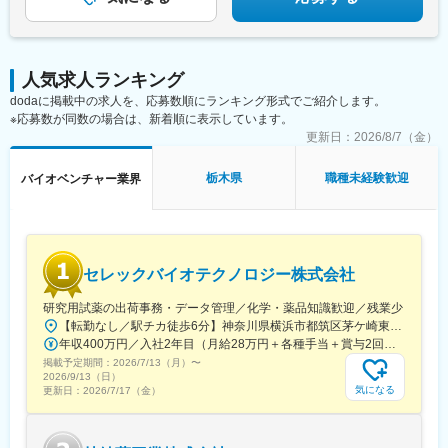
瞬間が多く、誇りを持てる仕事です」
「10連休が取れるなど、休みの取りやすさが最大の魅力！」
変更の範囲：会社の定める業務
人気求人ランキング
dodaに掲載中の求人を、応募数順にランキング形式でご紹介します。
※応募数が同数の場合は、新着順に表示しています。
更新日：
2026/8/7（金）
栃木県
職種未経験歓迎
バイオベンチャー業界
セレックバイオテクノロジー株式会社
研究用試薬の出荷事務・データ管理／化学・薬品知識歓迎／残業少
【転勤なし／駅チカ徒歩6分】神奈川県横浜市都筑区茅ケ崎東4-5-34 長沢ビル＊U.Iターン歓迎
年収400万円／入社2年目（月給28万円＋各種手当＋賞与2回） 年収500万円／入社5年目（月給30万円＋各種手当＋賞与2回）
掲載予定期間：
2026/7/13（月）
〜
2026/9/13（日）
気になる
更新日：
2026/7/17（金）