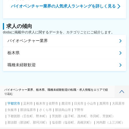
バイオベンチャー業界
の人気求人ランキングを詳しく見る
求人の傾向
dodaに掲載中の求人に関するデータを、カテゴリごとにご紹介します。
バイオベンチャー業界
栃木県
職種未経験歓迎
バイオベンチャー業界、栃木県、職種未経験歓迎の転職・求人情報をエリアで絞
り込む
宇都宮市
足利市
栃木市
佐野市
鹿沼市
日光市
小山市
真岡市
大田原市
矢板市
那須塩原市
さくら市
那須烏山市
下野市
下都賀郡（壬生町、野木町）
芳賀郡（益子町、茂木町、市貝町、芳賀町）
那須郡（那須町、那珂川町）
塩谷郡（塩谷町、高根沢町）
河内郡（上三川町）