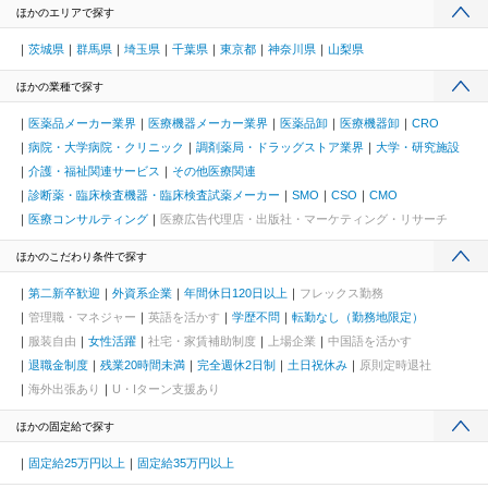
ほかのエリアで探す
茨城県
群馬県
埼玉県
千葉県
東京都
神奈川県
山梨県
ほかの業種で探す
医薬品メーカー業界
医療機器メーカー業界
医薬品卸
医療機器卸
CRO
病院・大学病院・クリニック
調剤薬局・ドラッグストア業界
大学・研究施設
介護・福祉関連サービス
その他医療関連
診断薬・臨床検査機器・臨床検査試薬メーカー
SMO
CSO
CMO
医療コンサルティング
医療広告代理店・出版社・マーケティング・リサーチ
ほかのこだわり条件で探す
第二新卒歓迎
外資系企業
年間休日120日以上
フレックス勤務
管理職・マネジャー
英語を活かす
学歴不問
転勤なし（勤務地限定）
服装自由
女性活躍
社宅・家賃補助制度
上場企業
中国語を活かす
退職金制度
残業20時間未満
完全週休2日制
土日祝休み
原則定時退社
海外出張あり
U・Iターン支援あり
ほかの固定給で探す
固定給25万円以上
固定給35万円以上