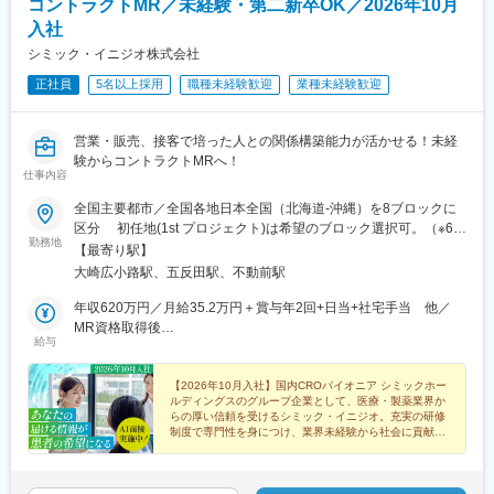
コントラクトMR／未経験・第二新卒OK／2026年10月
入社
シミック・イニジオ株式会社
正社員
5名以上採用
職種未経験歓迎
業種未経験歓迎
営業・販売、接客で培った人との関係構築能力が活かせる！未経
験からコントラクトMRへ！
仕事内容
全国主要都市／全国各地日本全国（北海道-沖縄）を8ブロックに
区分 初任地(1st プロジェクト)は希望のブロック選択可。（※6都
勤務地
道府県以上、ブロック内での転居は必須） ※2ブロック以上の広
【最寄り駅】
域内転勤可能な場合は入社一時金支給2ndプロジェクト以降は4ブ
大崎広小路駅、五反田駅、不動前駅
ロック以上での転勤が必須。■本社：〒141-0031 東京都品川区
西五反田7丁目7-7 SGスクエア【本社へのアクセス】 ・JR 山手線
年収620万円／月給35.2万円＋賞与年2回+日当+社宅手当 他／
「五反田駅」/都営地下鉄 浅草線「五反田駅」 徒歩6分・東急電
MR資格取得後
給与
鉄 池上線「大崎広小路駅」 徒歩5分 / 目黒線「不動前駅」
年収700万円／月給40.0万円＋賞与年2回+日当+社宅手当 他／
徒歩10分
MR経験5年目
【2026年10月入社】国内CROパイオニア シミックホー
ルディングスのグループ企業として、医療・製薬業界か
らの厚い信頼を受けるシミック・イニジオ。充実の研修
制度で専門性を身につけ、業界未経験から社会に貢献す
るスペシャリストを目指してみませんか。