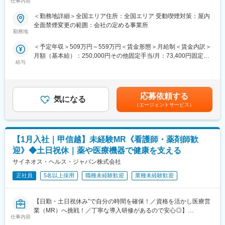
仕事内容
走サポートあり】
め、価格交渉・納品・注文書の対応等は基本的に発生せず、営業
＜勤務地詳細＞全国エリア住所：全国エリア 受動喫煙対策：屋内
活動に専念できる環境です。
★医療従事者の経験が活かせる！次の新しいキャリアを築く！
全面禁煙変更の範囲：会社の定める事業所
個人の予算はありますが、チーム内で助け合う社風が整ってお
＜2人に1人は未経験入社、75%は異業種からの転職者です＞
勤務地
り、過度なプレッシャーなく顧客とじっくり関係構築が可能で
す。
＜予定年収＞509万円～559万円＜賃金形態＞月給制＜賃金内訳＞
＜医療従事者の方におススメの理由＞
月額（基本給）：250,000円その他固定手当/月：73,400円固定残
・身につけた医療知識や、臨床経験が活かせます！
■働き方
給与
業手当/月：101,200円（固定残業時間40時間0分/月）超過した時
・今までは、目の前の患者様を助ける仕事でしたが、これから
社用車を利用して自宅から病院へ直行直帰の働き方となるため、
間外労働の残業手当は追加支給＜月給＞424,600円（一律手当を
は、自分の提案で多くの患者様を救うことができます！
柔軟にスケジュール調整が可能です。年間休日130日に加えて有
含む）＜昇給有無＞有＜残業手当＞有＜給与補足＞※能力・前給な
・営業や企業勤務が初めての方も安心◎最初の3か月は研修のみ。
給取得もしやすく、年間140日ほど休んでいる方も多くいます。
どを考慮し、規定により決定します。※年収の他に別途日当（月額
現場配属後も、担当サポーターが伴走します。1人にしません！
応募依頼する
気になる
3～4万円）・諸手当有昇給：年1回★頑張りに応じて年収UP★赴
・東証プライム上場Gの安定基盤×内資系企業◎安定して働ける環
（エージェントサービス）
■将来的なキャリア：
任先の評価次第で大幅に年収をUPできます。（年2回業績給改
境です！
医療営業として専門性を磨き管理職を目指すのはもちろん、他事
定）賃金はあくまでも目安の金額であり、選考を通じて上下する
業部やグループ会社への異動実績も豊富にございます。（※病院の
可能性があります。月給(月額)は固定手当を含めた表記です。
■職務内容：
経営コンサル、医薬品メーカーのマーケティング支援、人事担当
【1月入社｜甲信越】未経験MR《看護師・薬剤師歓
MR（医薬情報担当者）として、医師や医薬品卸へ訪問、医薬品に
者などの管理部門）
関する情報提供を行います。
迎》◆土日祝休｜薬や医療機器で健康を支える
営業経験を活かして様々なキャリアプランを実現できるのは、当
サイネオス・ヘルス・ジャパン株式会社
社ならではの強みです。
＜MRとは＞
医薬品販売に際し、医師への医薬品の効果、効能、副作用を情報
正社員
5名以上採用
職種未経験歓迎
業種未経験歓迎
変更の範囲：会社の定める業務
提供がミッションです。
医薬品は「どの成分に、どのような効果があって、誰に使うと良
【日勤・土日祝休み”で自分の時間を確保！／資格を活かし医療営
いのか」などの情報が付加されて、初めて効果的に使うことがで
業（MR）へ挑戦！／丁寧な導入研修があるので安心◎】
きます。医師への適切な医薬品情報の提供を通じて、患者さんの
仕事内容
治療、地域医療課題に貢献することができます。