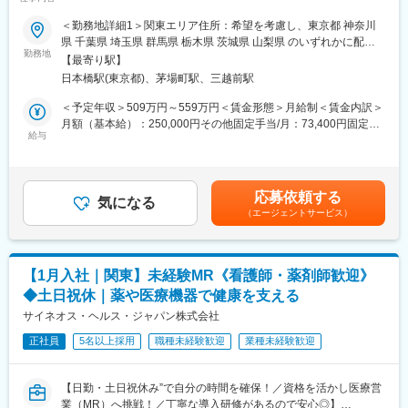
▽現場配属（4ヶ月目～）※マネージャーなど周囲のサポートを受
★本ポジションは、未経験から医療業界で活躍できます！
けながら実務習得
＜勤務地詳細1＞関東エリア住所：希望を考慮し、東京都 神奈川
・医療を通じて社会に貢献したい
▽キャリア形成（MR経験者スペシャリスト・管理職や本社管理職
県 千葉県 埼玉県 群馬県 栃木県 茨城県 山梨県 のいずれかに配属
・仕事を通じて学びを深め自己の成長を実感したい
へのキャリアアップ＆キャリアチェンジの可能性アリ）
勤務地
致します。受動喫煙対策：屋内全面禁煙＜勤務地詳細2＞本社住
【最寄り駅】
・専門職として知識、技能を身に付けたい
所：東京都中央区日本橋2-14-1 フロントプレイス日本橋勤務地最
日本橋駅(東京都)、茅場町駅、三越前駅
・内資系の安定企業で働きたい
■充実した研修制度
寄駅：各線／日本橋駅受動喫煙対策：敷地内喫煙可能場所あり変
という方にはおススメです！
・入社後3ヶ月は研修に専念（基礎から習得）
更の範囲：会社の定める事業所
＜予定年収＞509万円～559万円＜賃金形態＞月給制＜賃金内訳＞
＜2人に1人は未経験入社、75%は異業種からの転職者です＞
・全員未経験入社！同期とスタートできる環境
月額（基本給）：250,000円その他固定手当/月：73,400円固定残
・配属後もマネージャーや先輩MRが成長をサポート
給与
業手当/月：101,200円（固定残業時間40時間0分/月）超過した時
■職務内容：
間外労働の残業手当は追加支給＜月給＞424,600円（一律手当を
MR（医薬情報担当者）として、ドクターや医薬品卸へ訪問、医薬
■手厚い福利厚生
含む）＜昇給有無＞有＜残業手当＞有＜給与補足＞※能力・前給な
品に関する情報提供を行います。
・外勤手当（1日1,500円）
どを考慮し、規定により決定します。※年収の他に別途日当（月額
応募依頼する
・社宅制度（家賃60％会社負担）※条件あり
気になる
3～4万円）・諸手当有昇給：年1回★頑張りに応じて年収UP★赴
（エージェントサービス）
＜MRとは＞
・転勤時の引越し費用負担
任先の評価次第で大幅に年収をUPできます。（年2回業績給改
医薬品販売に際し、医師への医薬品の効果、効能、副作用を情報
・単身赴任手当／帰省補助
定）賃金はあくまでも目安の金額であり、選考を通じて上下する
提供がミッションです。
可能性があります。月給(月額)は固定手当を含めた表記です。
医薬品は「どの成分に、どのような効果があって、誰に使うと良
■当社の特徴
【1月入社｜関東】未経験MR《看護師・薬剤師歓迎》
いのか」などの情報が付加されて、初めて効果的に使うことがで
研修終了後は各製薬メーカーのプロジェクトに配属される『コン
◆土日祝休｜薬や医療機器で健康を支える
きます。医師への適切な医薬品情報の提供を通じて、患者さんの
クラクトMR』。配属期間は平均2～3年程。新薬を中心にプロジ
治療、地域医療課題に貢献することができます。
サイネオス・ヘルス・ジャパン株式会社
ェクトが豊富にあり、成長機会が広がります。
正社員
5名以上採用
職種未経験歓迎
業種未経験歓迎
■安心の研修体制：
■豊富なキャリアパス
・入社から3か月間：座学研修（導入教育）のみ
がんや希少疾患の医薬品担当など専門性を深めるキャリアや、マ
└医薬品や医療業界、営業方法についての知識を身につけます。
ネジメント・人材育成など多様なキャリアパスが可能。
【日勤・土日祝休み”で自分の時間を確保！／資格を活かし医療営
・導入教育終了後は、Web講義、e-Learning、集合研修を組み合
また、医薬品という景気に左右されにくい分野で専門知識が身に
業（MR）へ挑戦！／丁寧な導入研修があるので安心◎】