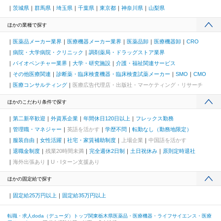
茨城県
群馬県
埼玉県
千葉県
東京都
神奈川県
山梨県
ほかの業種で探す
医薬品メーカー業界
医療機器メーカー業界
医薬品卸
医療機器卸
CRO
病院・大学病院・クリニック
調剤薬局・ドラッグストア業界
バイオベンチャー業界
大学・研究施設
介護・福祉関連サービス
その他医療関連
診断薬・臨床検査機器・臨床検査試薬メーカー
SMO
CMO
医療コンサルティング
医療広告代理店・出版社・マーケティング・リサーチ
ほかのこだわり条件で探す
第二新卒歓迎
外資系企業
年間休日120日以上
フレックス勤務
管理職・マネジャー
英語を活かす
学歴不問
転勤なし（勤務地限定）
服装自由
女性活躍
社宅・家賃補助制度
上場企業
中国語を活かす
退職金制度
残業20時間未満
完全週休2日制
土日祝休み
原則定時退社
海外出張あり
U・Iターン支援あり
ほかの固定給で探す
固定給25万円以上
固定給35万円以上
転職・求人doda（デューダ）トップ
関東
栃木県
医薬品・医療機器・ライフサイエンス・医療