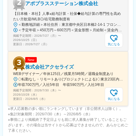
アポプラスステーション株式会社
■手厚い福利厚生
・外勤手当（1日1,500円）
【日本橋・本社】人事※給与計算・社保◆給与計算の専門性を高め
・社宅制度（家賃60％会社負担）※条件あり
たい方歓迎/WLB◎/在宅勤務制度有
・転勤時の引越し費用負担
＜勤務地詳細＞本社住所：東京都中央区日本橋2-14-1 フロントプレイス日本橋勤務地最寄駅：各線／日本橋駅受動喫煙対策：敷地内喫煙可能場所あり変更の範囲：会社の定める事業所
・単身赴任手当／帰省補助
＜予定年収＞450万円～600万円＜賃金形態＞月給制＜賃金内訳＞月額（基本給）：243,000円～330,300円固定残業手当/月：57,000円～77,700円（固定残業時間30時間0分/月）超過した時間外労働の残業手当は追加支給＜月給＞300,000円～408,000円（一律手当を含む）＜昇給有無＞有＜残業手当＞有＜給与補足＞※上記金額にスキル・ご経験に応じて加算する可能性がございます※給与詳細は、経験・スキルを考慮した上で決定。■昇給：年1回（4月）賃金はあくまでも目安の金額であり、選考を通じて上下する可能性があります。月給(月額)は固定手当を含めた表記です。
掲載予定期間：
■当社の特徴
2026/7/27（月）
〜
2026/10/25（日）
研修終了後は各製薬メーカーのプロジェクトに配属される『コン
気になる
更新日：
2026/7/27（月）
クラクトMR』。配属期間は平均2～3年程。
新薬案件を中心にプロジェクトが豊富にあり、成長機会が広がり
ます。
New
株式会社アクセライズ
■豊富なキャリアパス
WEBデザイナー／年休125日／残業月5時間／退職金制度あり
がんや希少疾患の医薬品担当など専門性を深めるキャリアや、マ
◇転勤なし・リモートあり(プロジェクトによる)◇東京23区内を中心としたプロジェクト先▽勤務エリア・東京都内を中心とした一都三県・東京23区内のプロジェクトが中心・プロジェクトによりリモートワークあり・千葉、埼玉、神奈川にも案件あり。強制はなし。■東京本社／東京都千代田区神田小川町1-5-1 神田御幸ビル8F
ネジメント・人材育成など多様なキャリアパスが可能。実際に社
年収700万円／入社5年目 年収590万円／入社3年目
内でキャリアチェンジして活躍している社員も多数います。
掲載予定期間：
2026/7/30（木）
〜
2026/10/28（水）
変更の範囲：会社の定める業務
気になる
更新日：
2026/8/5（水）
※求人応募数の多い順にランキングしています（非公開求人は除く）。
※集計対象期間：2026/7/30（木）～2026/8/5（水）
※事情により掲載終了予定日よりも前に求人募集が終了していることもご
ざいます。その場合は当サイトから応募はできませんので、あらかじめご
了承ください。