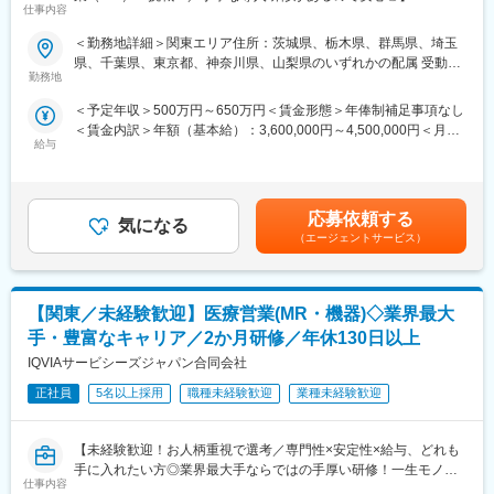
わせて行う、MR認定試験に100％を担保する対策講座がありま
つくため、将来にわたって活かせる市場価値の高いキャリアを築
仕事内容
す。
くことが可能です。
《資格と想いがあれば活躍できる！》
＜勤務地詳細＞関東エリア住所：茨城県、栃木県、群馬県、埼玉
・現場配属後も月1回以上の面談を設けており、成果を出すための
「誰かのためになる仕事がしたい」「社会貢献につながる仕事を
県、千葉県、東京都、神奈川県、山梨県のいずれかの配属 受動喫
フォロー体制を整えております。
変更の範囲：会社の定める業務
したい」という想いがあればOK！当社には、臨床経験を活かして
勤務地
煙対策：屋内全面禁煙変更の範囲：会社の定める事業所
★入社同期がいるため、一緒に頑張れる環境です！専門性の高い
医療営業にチャレンジし活躍しているメンバーが多数在籍してい
営業職が目指せます。
＜予定年収＞500万円～650万円＜賃金形態＞年俸制補足事項なし
ます。
＜賃金内訳＞年額（基本給）：3,600,000円～4,500,000円＜月額
これまでの経験を活かして新たなフィールドで活躍したい方を歓
■魅力ポイント：
給与
＞300,000円～375,000円（12分割）＜昇給有無＞有＜残業手当＞
迎いたします。
＜安定性＞
有＜給与補足＞同社は年俸制になります。別途以下のような手当
・誰にとっても必要不可欠な医療業界は、景気の影響に左右され
があります。・プロジェクト賞与：会社及び個人業績により変
《おススメポイント》
にくく、安定した売上を誇っています。
動・四半期一時金：10万円（四半期に1回、10万円程度支給）※た
■夜勤なし！日勤・土日祝休みで働き方改善・ワークライフバラン
応募依頼する
・当社は、東証プライム上場以来、10期連続で増収中のクオール
気になる
だし支給条件有。他、永続勤務報奨金（3年勤務5万円支給、5年
スの両立が叶う！
（エージェントサービス）
グループに属しており、主力事業を担っています。
勤務10万円…）ございます。賃金はあくまでも目安の金額であ
■明確な評価制度あり！自身の成果や頑張りが客観的に評価され、
り、選考を通じて上下する可能性があります。月給(月額)は固定手
年収に反映されます。また、在籍年数が増えると永年勤続報奨金
＜社会貢献度の高さ＞
当を含めた表記です。
や四半期一時金などの手当もアップします。つまり、やりがいや
自身の売上・営業活動が患者さんのQOLの向上や病気から救うこ
【関東／未経験歓迎】医療営業(MR・機器)◇業界最大
努力がきちんと報われる報酬制度になっています。
とに繋がるため、やりがいをもって営業できます。
手・豊富なキャリア／2か月研修／年休130日以上
《丁寧な研修・支援体制で成長を応援！》
IQVIAサービシーズジャパン合同会社
＜頑張りは適切に評価＞
入社後は2カ月間の研修制度がありますので、未経験の方も安心し
成果に応じた評価制度が整っており、頑張り次第で大幅な年収UP
てご応募ください！同期社員と一緒に集中的に研修を行い、その
正社員
5名以上採用
職種未経験歓迎
業種未経験歓迎
も目指せます。
後配属先に応じた製品研修を行います。
※配属は入社後に確定する予定です。
■福利厚生（転勤を伴う場合）：
【未経験歓迎！お人柄重視で選考／専門性×安定性×給与、どれも
また、配属後も一人ひとりの知識とスキルレベルを上げるために
＜社宅制度（法人契約）＞
手に入れたい方◎業界最大手ならではの手厚い研修！一生モノの
様々な研修をご用意しています。
・家賃：一部会社負担
仕事内容
スキルを磨く／マーケ・コンサル・管理部門など将来のキャリア