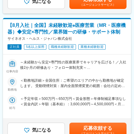
気になる
3～4万円）・諸手当有昇給：年1回★頑張りに応じて年収UP★赴
にくく、安定した売上を誇っています。
（エージェントサービス）
＜MRとは＞
任先の評価次第で大幅に年収をUPできます。（年2回業績給改
・当社は、東証プライム上場以来、10期連続で増収中のクオール
医薬品販売に際し、医師への医薬品の効果、効能、副作用を情報
定）賃金はあくまでも目安の金額であり、選考を通じて上下する
グループに属しており、主力事業を担っています。
提供がミッションです。
可能性があります。月給(月額)は固定手当を含めた表記です。
医薬品は「どの成分に、どのような効果があって、誰に使うと良
＜頑張りは適切に評価＞
【8月入社｜全国】未経験歓迎※医療営業（MR・医療機
いのか」などの情報が付加されて、初めて効果的に使うことがで
成果に応じた評価制度が整っており、頑張り次第で大幅な年収UP
器）◆安定×専門性／業界随一の研修・サポート体制
きます。医師への適切な医薬品情報の提供を通じて、患者さんの
も目指せます。
治療、地域医療課題に貢献することができます。
サイネオス・ヘルス・ジャパン株式会社
■福利厚生（転勤を伴う場合）：
正社員
5名以上採用
職種未経験歓迎
業種未経験歓迎
■安心の研修体制：
＜社宅制度（法人契約）＞
・入社から3か月間：座学研修（導入教育）のみ
・家賃：一部会社負担
└医薬品や医療業界、営業方法についての知識を身につけます。
・住居契約初期経費：会社負担（上限設定あり）
～未経験から安定×専門性の医療業界でキャリアを広げる！／入社
・導入教育終了後は、Web講義、e-Learning、集合研修を組み合
・入居時の引越し費用：会社負担（会社指定業者）
後2か月の研修あり・フォロー体制充実～
わせて行う、MR認定試験に100％を担保する対策講座がありま
仕事内容
【米国No.1CSO！日本だけでなく世界市場トップ級シェアの業界
す。
変更の範囲：会社の定める業務
大手企業で安定就業】
＜勤務地詳細＞全国住所：ご希望のエリアの中から勤務地が確定
・現場配属後も月1回以上の面談を設けており、成果を出すための
します。 受動喫煙対策：屋内全面禁煙変更の範囲：会社の定める
フォロー体制を整えております。
■ 仕事概要
勤務地
事業所（リモートワーク含む）
★入社同期がいるため、一緒に頑張れる環境です！専門性の高い
未経験から、医療業界の専門職であるMR（医薬情報担当者）とし
営業職が目指せます。
＜予定年収＞500万円～650万円＜賃金形態＞年俸制補足事項なし
てキャリアをスタートできるポジションです。
＜賃金内訳＞年額（基本給）：3,600,000円～4,500,000円＜月額
当社は製薬・医療機器メーカーの営業業務を担う
■魅力ポイント：
給与
＞300,000円～375,000円（12分割）＜昇給有無＞有＜残業手当＞
「CSO（Contract Sales Organization）」で、多くの未経験者が
＜安定性＞
有＜給与補足＞同社は年俸制になります。別途以下のような手当
MRとして活躍し、その後メーカー正社員へ転籍した実績も豊富で
・誰にとっても必要不可欠な医療業界は、景気の影響に左右され
があります。・プロジェクト賞与：会社及び個人業績により変
す。
にくく、安定した売上を誇っています。
動・四半期一時金：10万円（四半期に1回、10万円程度支給）※た
2カ月の集中研修で業界の基礎から学べるため、医療業界が初めて
応募依頼する
・当社は、東証プライム上場以来、10期連続で増収中のクオール
気になる
だし支給条件有。他、永続勤務報奨金（3年勤務5万円支給、5年
の方でも安心して挑戦できます。
（エージェントサービス）