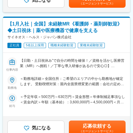
気になる
だし支給条件有。他、永続勤務報奨金（3年勤務5万円支給、5年
スの両立が叶う！
（エージェントサービス）
勤務10万円…）ございます。賃金はあくまでも目安の金額であ
■明確な評価制度あり！自身の成果や頑張りが客観的に評価され、
り、選考を通じて上下する可能性があります。月給(月額)は固定手
年収に反映されます。また、在籍年数が増えると永年勤続報奨金
当を含めた表記です。
や四半期一時金などの手当もアップします。つまり、やりがいや
【1月入社｜全国】未経験MR《看護師・薬剤師歓迎》
努力がきちんと報われる報酬制度になっています。
◆土日祝休｜薬や医療機器で健康を支える
《丁寧な研修・支援体制で成長を応援！》
サイネオス・ヘルス・ジャパン株式会社
入社後は2カ月間の研修制度がありますので、未経験の方も安心し
てご応募ください！同期社員と一緒に集中的に研修を行い、その
正社員
5名以上採用
職種未経験歓迎
業種未経験歓迎
後配属先に応じた製品研修を行います。
※配属は入社後に確定する予定です。
【日勤・土日祝休み”で自分の時間を確保！／資格を活かし医療営
また、配属後も一人ひとりの知識とスキルレベルを上げるために
業（MR）へ挑戦！／丁寧な導入研修があるので安心◎】
様々な研修をご用意しています。
仕事内容
《資格と想いがあれば活躍できる！》
《あなたの想いを実現する豊富なキャリアプランとサポート体
＜勤務地詳細＞全国住所：ご希望のエリアの中から勤務地が確定
「誰かのためになる仕事がしたい」「社会貢献につながる仕事を
制！》
します。 受動喫煙対策：屋内全面禁煙変更の範囲：会社の定める
したい」という想いがあればOK！当社には、臨床経験を活かして
志向性やその時の環境に応じてや「１つの領域で専門性を高め
勤務地
事業所
医療営業にチャレンジし活躍しているメンバーが多数在籍してい
る」「幅広い疾患をカバーできるオールラウンダーになる」「本
＜予定年収＞500万円～630万円＜賃金形態＞年俸制補足事項なし
ます。
社部門（マネージャー、研修部門など）へのキャリアチェンジ」
＜賃金内訳＞年額（基本給）：3,600,000円～4,500,000円＜月額
これまでの経験を活かして新たなフィールドで活躍したい方を歓
など幅広いキャリアプランがあります。また、弊社のマネージャ
給与
＞300,000円～375,000円（12分割）＜昇給有無＞有＜残業手当＞
迎いたします。
ーのほとんどは、MRからキャリアをチェンジしているメンバーで
有＜給与補足＞同社は年俸制になります。別途以下のような手当
す。担当マネージャーが定期的に面談を行い、分からないことや
があります。■プロジェクト賞与：会社及び個人業績により変動■
《おススメポイント》
将来のキャリアに関してサポートをしていきます。
四半期一時金：10万円（四半期に1回、10万円程度支給）※ただし
■夜勤なし！日勤・土日祝休みで働き方改善・ワークライフバラン
応募依頼する
気になる
支給条件有。他、永続勤務報奨金（3年勤務5万円支給、5年勤務
スの両立が叶う！
《職種に関して》
（エージェントサービス）