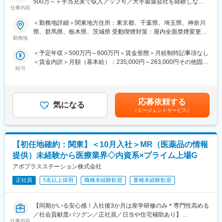
500万～＋手当充実で収入アップ可／大手製薬会社を経験しなが
仕事内容
ら成長／異業種出身者が活躍】
＜勤務地詳細＞関東地方住所：東京都、千葉県、埼玉県、神奈川
＜入社月について＞
県、群馬県、栃木県、茨城県 受動喫煙対策：屋内全面禁煙変更の
この求人は10月1日入社の求人となります
勤務地
範囲：会社の定める事業所
※入社後は合同研修からスタート
＜予定年収＞500万円～600万円＜賃金形態＞月給制特記事項なし
入社月が決まっているため同期も多く安心してスタート可能
＜賃金内訳＞月額（基本給）：235,000円～263,000円その他固定
給与
手当/月：36,000円～43,000円＜月給＞271,000円～306,000円＜
＜MR（医薬情報担当者）とは＞
昇給有無＞有＜残業手当＞無＜給与補足＞■上記年収には、社宅
医師や薬剤師に対して薬の情報を伝え、患者様へより良い治療を
(当社負担分)と日当が含まれます。■社用車貸与と共にガソリン代
届けるためのサポートをする医療業界の専門営業職です。
を全額支給 ■賞与年2回（昨年度実績4.2ヶ月）、報酬改定年1回■
具体的には、「どんな病気に効くか（効果）／副作用や注意点／
応募依頼する
気になる
全国勤務が可能な方は、50万円の一時金を支給(3ヶ月の試用期間
品質に問題はないか」をわかりやすく伝えます
（エージェントサービス）
後の翌月給与で支給)賃金はあくまでも目安の金額であり、選考を
自分が関わった薬が患者様の治療につながり、感謝されるやりが
通じて上下する可能性があります。月給(月額)は固定手当を含めた
いのある仕事です
表記です。
【初任地確約：関東】＜10月入社＞MR（医薬品の情報
＼求人のポイント／
◎未経験から医療業界へ｜大手製薬会社のプロジェクトで働ける
提供）未経験から医療業界◇内資系×プライム上場G
◎3ヶ月研修＋OJTでゼロから育成｜専門性の高いキャリア形成
アポプラスステーション株式会社
◎年収500万円～＋社宅補助あり｜収入アップ可能
◎異業種出身者（営業、接客、旅行・ホテル、介護、公務員、教
正社員
5名以上採用
職種未経験歓迎
業種未経験歓迎
員など）が活躍中
【同期がいる安心感！入社後3か月は座学研修のみ＊専門性高める
■入社後の流れ
／社会貢献度バツグン／正社員／日当や住宅補助あり】
▽約3ヶ月の研修（医療知識・業務理解）
仕事内容