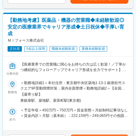
グループに属しており、主力事業を担っています。
勤務10万円…）ございます。賃金はあくまでも目安の金額であ
営業職ならではの「提案スキル」だけでなく、専門知識を持って
り、選考を通じて上下する可能性があります。月給(月額)は固定手
医師などに提案するため、市場では需要が高まり、希少性も増し
＜社会貢献度の高さ＞
当を含めた表記です。
ています。
自身の売上・営業活動が患者さんのQOLの向上や病気から救うこ
【勤務地考慮】医薬品・機器の営業職◆未経験歓迎◎
とに繋がるため、やりがいをもって営業できます。
・MRとは
安定の医療業界でキャリア形成◆土日祝休◆手厚い育
主に医師や薬剤師等へ、担当製品の情報提供を行います。担当施
成
＜頑張りは適切に評価＞
設の患者様に応じた情報提供や、担当製品の処方後の情報収集を
成果に応じた評価制度が整っており、頑張り次第で大幅な年収UP
ＭＩフォース株式会社
行います。
も目指せます。
※MRだけでなく、医療機器営業職としてアサインされる可能性も
正社員
5名以上採用
職種未経験歓迎
業種未経験歓迎
ございます。
■福利厚生（転勤を伴う場合）：
＜社宅制度（法人契約）＞
■ 丁寧な研修・支援体制
【医療業界での営業職に関心をお持ちの方は広く歓迎！／丁寧か
・家賃：一部会社負担
入社後は2カ月間の研修制度がありますので、未経験でもキャッチ
つ継続的なフォローアップでキャリア形成を全力でサポート】
・住居契約初期経費：会社負担（上限設定あり）
仕事内容
アップがかないます。
・入居時の引越し費用：会社負担（会社指定業者）
同期社員と一緒に集中的に研修を行い、その後配属先に応じた製
■業務内容：
＜勤務地詳細1＞本社住所：東京都中央区築地1-13-1 銀座松竹ス
品研修を行います。
医療系総合職として製薬メーカーや医療機器メーカー等業務を委
変更の範囲：会社の定める業務
クエア9F受動喫煙対策：屋内全面禁煙＜勤務地詳細2＞【全国】
※配属入社後に確定予定／ご希望や適性を考慮し、1つ目のプロジ
託する「CSO」に所属し、プロジェクトごとに複数のメーカーで
勤務地
クライアント先住所：東京都 他 受動喫煙対策：屋内全面禁煙変
【最寄り駅】
ェクトは製薬・医療機器メーカーのいずれかに配属します。
勤務いただきます。今回は大手医療機器メーカー様へのプロジェ
更の範囲：会社の定める事業所（リモートワーク含む）
東銀座駅、築地駅、新富町駅(東京都)
配属後も知識とスキルアップのために様々な研修をご用意してい
クトへアサイン予定です。グローバルトップメーカーなど様々な
ます。
PJTに携わる事が出来ます。
＜予定年収＞450万円～750万円＜賃金形態＞月給制特記事項なし
＜賃金内訳＞月額（基本給）：222,159円～249,065円その他固定
■明確な評価制度／やりがいや努力がきちんと報われる報酬制度
■医療機器営業／MR：
給与
手当/月：68,750円～74,167円固定残業手当/月：84,091円～
自身の成果や頑張りが客観的に評価され、年収に反映されます。
ご本人の希望やお人柄を見て活躍できる場を提供いたします。
93,435円（固定残業時間30時間0分/月）超過した時間外労働の残
また、在籍年数が増えると永年勤続報奨金や四半期一時金などの
◎医療機器営業
業手当は追加支給＜月給＞375,000円～416,667円（一律手当を含
手当もアップします。
医師や医療機器を扱う医療従事者に医療機器の情報提供や販売を