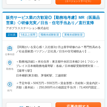
（エージェントサービス）
MR（医薬情報担当者）として、ドクターや医薬品卸へ訪問、医薬
す。担当施設の患者様に応じた情報提供や、担当製品の処方後の
任先の評価次第で大幅に年収をUPできます。（年2回業績給改
品に関する情報提供を行います。
情報収集を行います。
定）賃金はあくまでも目安の金額であり、選考を通じて上下する
可能性があります。月給(月額)は固定手当を含めた表記です。
＜MRとは＞
変更の範囲：会社の定める業務
販売サービス業の方歓迎◎【勤務地考慮】MR（医薬品
医薬品販売に際し、医師への医薬品の効果、効能、副作用を情報
営業）◇研修充実／日当・住宅手当あり／直行直帰
提供がミッションです。
医薬品は「どの成分に、どのような効果があって、誰に使うと良
アポプラスステーション株式会社
いのか」などの情報が付加されて、初めて効果的に使うことがで
正社員
5名以上採用
職種未経験歓迎
業種未経験歓迎
きます。医師への適切な医薬品情報の提供を通じて、患者さんの
治療、地域医療課題に貢献することができます。
【同期がいる安心感！入社後3か月は座学研修のみ＊専門性高める
■安心の研修体制：
／社会貢献度バツグン／正社員／日当や住宅補助あり】
・入社から3か月間：座学研修（導入教育）のみ
仕事内容
└医薬品や医療業界、営業方法についての知識を身につけます。
★本ポジションは、未経験から医療業界で活躍できます！
＜勤務地詳細1＞本社住所：東京都中央区日本橋2-14-1 フロント
・導入教育終了後は、Web講義、e-Learning、集合研修を組み合
・医療を通じて社会に貢献したい
プレイス日本橋勤務地最寄駅：各線／日本橋駅受動喫煙対策：敷
わせて行う、MR認定試験に100％を担保する対策講座がありま
・仕事を通じて学びを深め自己の成長を実感したい
勤務地
地内喫煙可能場所あり＜勤務地詳細2＞全国エリア住所：全国エリ
す。
【最寄り駅】
・専門職として知識、技能を身に付けたい
ア 受動喫煙対策：屋内全面禁煙変更の範囲：会社の定める事業所
・現場配属後も月1回以上の面談を設けており、成果を出すための
日本橋駅(東京都)、茅場町駅、三越前駅
・内資系の安定企業で働きたい
（リモートワーク含む）
フォロー体制を整えております。
という方にはおススメです！
＜予定年収＞509万円～559万円＜賃金形態＞月給制＜賃金内訳＞
★入社同期がいるため、一緒に頑張れる環境です！専門性の高い
＜2人に1人は未経験入社、75%は異業種からの転職者です＞
月額（基本給）：250,000円その他固定手当/月：73,400円固定残
営業職が目指せます。
給与
業手当/月：101,200円（固定残業時間40時間0分/月）超過した時
■職務内容：
間外労働の残業手当は追加支給＜月給＞424,600円（一律手当を
■魅力ポイント：
MR（医薬情報担当者）として、ドクターや医薬品卸へ訪問、医薬
含む）＜昇給有無＞有＜残業手当＞有＜給与補足＞※能力・前給な
＜安定性＞
品に関する情報提供を行います。
どを考慮し、規定により決定します。※年収の他に別途日当（月額
・誰にとっても必要不可欠な医療業界は、景気の影響に左右され
応募依頼する