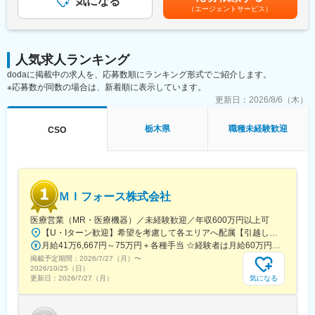
くことを期待しています。
気になる
全国勤務が可能な方は、50万円の一時金を支給(3ヶ月の試用期間
注意点）／品質に問題はないか」をわかりやすく伝えます
（エージェントサービス）
後の翌月給与で支給)賃金はあくまでも目安の金額であり、選考を
また、現場で使われた際の声を聞き取り製薬会社へ届け、より良
■勤務地：
通じて上下する可能性があります。月給(月額)は固定手当を含めた
い薬づくりにも貢献します
（1）北海道：北海道
表記です。
自分が関わった薬が患者様の治療につながり、感謝されるやりが
（2）東北：青森・秋田・岩手・山形・宮城・福島
いのある仕事です
人気求人ランキング
（3）関東：東京・神奈川・千葉・埼玉・茨城・栃木・群馬
dodaに掲載中の求人を、応募数順にランキング形式でご紹介します。
（4）甲信越：新潟・長野・山梨
＼＼求人のポイント／／
※応募数が同数の場合は、新着順に表示しています。
（5）東海：愛知・岐阜・三重・静岡
◎未経験から医療業界へ｜大手製薬会社のプロジェクトで働ける
更新日：
2026/8/6（木）
（6）北陸：富山・石川・福井
◎3ヶ月研修＋OJTでゼロから育成｜専門性の高いキャリア形成
（7）近畿：大阪・京都・滋賀・奈良・和歌山・兵庫
◎年収500万円～＋社宅補助あり｜収入アップ可能
（8）中国：岡山・広島・山口・島根・鳥取
栃木県
職種未経験歓迎
CSO
◎異業種出身者（営業、接客、旅行・ホテル、介護、公務員、教
（9）四国：香川・徳島・高知・愛媛
員など）が活躍中
（10）九州：福岡・大分・宮崎・鹿児島・熊本・佐賀・長崎・沖
縄
■入社後の流れ
▽約3ヶ月の研修（医療知識・業務理解）
変更の範囲：会社の定める業務
ＭＩフォース株式会社
▽現場配属（4ヶ月目～）※マネージャーなど周囲のサポートを受
けながら実務習得
医療営業（MR・医療機器）／未経験歓迎／年収600万円以上可
▽キャリア形成（MR経験者スペシャリスト・管理職や本社管理職
【U・Iターン歓迎】希望を考慮して各エリアへ配属【引越し代は会社全額負担】■本社 東京都中央区築地1-13-1 銀座松竹スクエア9F■勤務エリア：（1）北海道：北海道（2）東北：青森・秋田・岩手・山形・宮城・福島（3）関東：東京・神奈川・千葉・埼玉・茨城・栃木・群馬（4）甲信越：新潟・長野・山梨（5）東海：愛知・岐阜・三重・静岡（6）北陸：富山・石川・福井（7）近畿：大阪・京都・滋賀・奈良・和歌山・兵庫（8）中国：岡山・広島・山口・島根・鳥取（9）四国：香川・徳島・高知・愛媛（10）九州：福岡・大分・宮崎・鹿児島・熊本・佐賀・長崎・沖縄※勤務地限定～全国転勤（規定あり）の選択可能※配属エリアは希望を考慮して決定いたします。希望範囲外への転勤はありません。※変更の範囲：会社の定める事業所（リモートワーク含む）
へのキャリアアップ＆キャリアチェンジの可能性アリ）
月給41万6,667円～75万円＋各種手当 ☆経験者は月給60万円以上！・・・・・・■未経験者：月給41万6,667円～＋各種手当※上記には固定残業代（7万9,114円～／30時間分）を含みます。※超過分は別途全額支給いたします。◎手当を含めれば初年度から年収600万円以上も可能！・・・・・・■経験者：月給60万円～75万円＋各種手当※上記には固定残業代（11万760円～／30時間分）を含みます。※超過分は別途全額支給いたします。＜年収例＞◎初年度年収は700万円以上！◎最大年収900万円以上も目指せる♪・・・・・・＼社員の年収例／ 800万円／36歳（入社3年） 860万円／42歳（入社4年） 920万円／45歳（入社6年） ※諸手当含む
掲載予定期間：
■充実した研修制度
2026/7/27（月）
〜
2026/10/25（日）
・入社後3ヶ月は研修に専念（基礎から習得）
気になる
更新日：
2026/7/27（月）
・全員未経験入社！同期とスタートできる環境
・配属後もマネージャーや先輩MRが成長をサポート