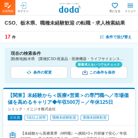
会員登録
ログイン
気になる
メニュー
CSO、栃木県、職種未経験歓迎
の転職・求人検索結果
17
条件で並び替え
件
現在の検索条件
[勤務地]栃木県 [業種]CSO-医薬品・医療機器・ライフサイエンス・医療系サービス [こだわり条件ピックアップ]職種未経験歓迎 [詳細条件](募集・採用情報)職種未経験歓迎
新着求人をいつでもチェック
条件の変更
この条件を保存
【関東】未経験から＜医療×営業＞の専門職へ／市場価
値を高めるキャリア◆年収500万～／年休125日
シミック・イニジオ株式会社
正社員
5名以上採用
職種未経験歓迎
業種未経験歓迎
【未経験から医療業界（MR職）へ挑戦×3ヶ月研修で安心／年収