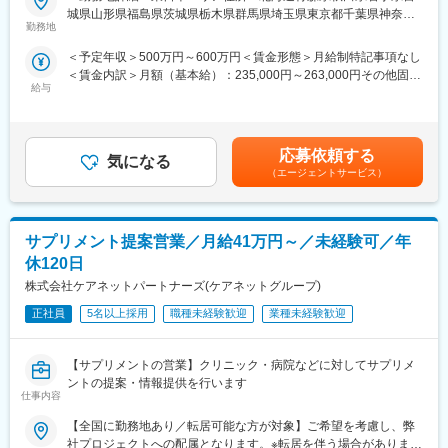
＜入社月について＞
制！》
城県山形県福島県茨城県栃木県群馬県埼玉県東京都千葉県神奈川
この求人は10月1日入社の求人となります
志向性やその時の環境に応じてや「１つの領域で専門性を高め
勤務地
県山梨県新潟県 長野県静岡県のいずれか予定受動喫煙対策：屋内
※入社後は合同研修からスタート
る」「幅広い疾患をカバーできるオールラウンダーになる」「本
全面禁煙変更の範囲：会社の定める事業所
＜予定年収＞500万円～600万円＜賃金形態＞月給制特記事項なし
入社月が決まっているため同期も多く安心してスタート可能
社部門（マネージャー、研修部門など）へのキャリアチェンジ」
＜賃金内訳＞月額（基本給）：235,000円～263,000円その他固定
など幅広いキャリアプランがあります。また、弊社のマネージャ
給与
手当/月：36,000円～43,000円＜月給＞271,000円～306,000円＜
＜MR（医薬情報担当者）とは＞
ーのほとんどは、MRからキャリアをチェンジしているメンバーで
昇給有無＞有＜残業手当＞無＜給与補足＞■上記年収には、社宅
医師や薬剤師に対して薬の情報を伝え、「正しく使ってもらうた
す。担当マネージャーが定期的に面談を行い、分からないことや
(当社負担分)と日当が含まれます。■社用車貸与と共にガソリン代
めのサポート」をする仕事です
将来のキャリアに関してサポートをしていきます。
を全額支給 ■賞与年2回（昨年度実績4.2ヶ月）、報酬改定年1回■
具体的には、「どんな病気に効くか（効果）／安全性（副作用や
応募依頼する
気になる
全国勤務が可能な方は、50万円の一時金を支給(3ヶ月の試用期間
注意点）／品質に問題はないか」をわかりやすく伝えます
《職種に関して》
（エージェントサービス）
後の翌月給与で支給)賃金はあくまでも目安の金額であり、選考を
また、現場で使われた際の声を聞き取り製薬会社へ届け、より良
■MRとは主に医師や薬剤師等へ、担当製品の情報提供を行いま
通じて上下する可能性があります。月給(月額)は固定手当を含めた
い薬づくりにも貢献します
す。担当施設の患者様に応じた情報提供や、担当製品の処方後の
表記です。
自分が関わった薬が患者様の治療につながり、感謝されるやりが
情報収集を行います。
サプリメント提案営業／月給41万円～／未経験可／年
いのある仕事です
変更の範囲：会社の定める業務
休120日
＼＼求人のポイント／／
株式会社ケアネットパートナーズ(ケアネットグループ)
◎未経験から医療業界へ｜大手製薬会社のプロジェクトで働ける
◎3ヶ月研修＋OJTでゼロから育成｜専門性の高いキャリア形成
正社員
5名以上採用
職種未経験歓迎
業種未経験歓迎
◎年収500万円～＋社宅補助あり｜収入アップ可能
◎異業種出身者（営業、接客、旅行・ホテル、介護、公務員、教
【サプリメントの営業】クリニック・病院などに対してサプリメ
員など）が活躍中
ントの提案・情報提供を行います
仕事内容
■入社後の流れ
▽約3ヶ月の研修（医療知識・業務理解）
【全国に勤務地あり／転居可能な方が対象】ご希望を考慮し、弊
▽現場配属（4ヶ月目～）※マネージャーなど周囲のサポートを受
社プロジェクトへの配属となります。※転居を伴う場合があります