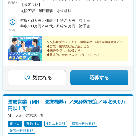
けながら実務習得
勤務地
（転居可能な方が応募対象です）★転居にかかる費用は会社負担
【最寄り駅】
▽キャリア形成（MR経験者スペシャリスト・管理職や本社管理職
（規定あり）！引っ越しの不安を感じている方もご安心くださ
九段下駅、飯田橋駅、水道橋駅
へのキャリアアップ＆キャリアチェンジの可能性アリ）
い。転居にまつわる費用は規定内で全額会社負担です。（例）・
引っ越し費用・物件の内見にかかる交通費・契約手続きにかかる
年収850万円／49歳／月給71万円＋諸手当
■充実した研修制度
交通費新しい土地でのスタートを、会社がしっかりバックアップ
年収800万円／40代／月給67万円＋諸手当
・入社後3ヶ月は研修に専念（基礎から習得）
給与
します！※受動喫煙対策：屋内全面禁煙
・全員未経験入社！同期とスタートできる環境
・配属後もマネージャーや先輩MRが成長をサポート
＼＼新規プロジェクト＆医療業界・職種未経験歓迎／／
◆営業・接客業経験が活かせる
◆未経験でも月給41万円～
■手厚い福利厚生
◆将来的にはMRへのキャリアパスも！
・外勤手当（1日1,500円）
◆年間休日120日・インセンティブあり
・社宅制度（家賃60％会社負担）※条件あり
＜医療機関等へサプリメントを提案する法人営業＞
・転勤時の引越し費用負担
・単身赴任手当／帰省補助
気になる
応募する
■当社の特徴
研修終了後は各製薬メーカーのプロジェクトに配属される『コン
クラクトMR』。配属期間は平均2～3年程。
新薬案件を中心にプロジェクトが豊富にあり、成長機会が広がり
医療営業（MR・医療機器）／未経験歓迎／年収600万
ます。
円以上可
ＭＩフォース株式会社
■豊富なキャリアパス
がんや希少疾患の医薬品担当など専門性を深めるキャリアや、マ
正社員
契約社員
5名以上採用
職種未経験歓迎
ネジメント・人材育成など多様なキャリアパスが可能。実際に社
業種未経験歓迎
内でキャリアチェンジして活躍している社員も多数います。