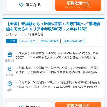
む）＜昇給有無＞有＜残業手当＞有＜給与補足＞業績に応じてイ
応募依頼する
行います。販売だけでなく、実際使用する際のトレーニングサポ
気になる
ンセンティブあり賃金はあくまでも目安の金額であり、選考を通
（エージェントサービス）
■豊富なキャリアプランとサポート体制
ートやアフターフォローまで手掛けることが特徴で、医療の現場
じて上下する可能性があります。月給(月額)は固定手当を含めた表
志向性やその時の環境に応じて「特定の領域で専門性を高める」
を実感できる活動ができます。
記です。
「幅広い疾患をカバーできるオールラウンダーになる」「本社部
◎MR（医薬情報担当者）
門（マネージャー、研修部門など）へのキャリアチェンジ」など
医師や薬剤師、看護師など医療従事者に医薬品の効果や副作用な
【全国】未経験から＜医療×営業＞の専門職へ／市場価
幅広いキャリアプランがあります。
どの情報提供や情報収集を行います。患者さんのQOL改善に向
値を高めるキャリア◆年収500万～／年休125日
また、弊社のマネージャーのほとんどは、MRからキャリアチェン
け、日々最新情報を学習し医療の一旦を担う専門性の高い活動が
ジしたメンバーです。担当マネージャーが定期的に面談を行い、
できます。
シミック・イニジオ株式会社
分からないことやキャリアに関してサポートします。
正社員
5名以上採用
職種未経験歓迎
業種未経験歓迎
■入社後の流れ：
変更の範囲：会社の定める業務
入社後は導入研修を受講。アサイン先企業の研修などフォロー体
制は万全で、医療機器営業に必要な製品知識や業界の知識は入社
【未経験から医療業界（MR職）へ挑戦×3ヶ月研修で安心／年収
後に習得することができます。
500万～＋手当充実で収入アップ可／大手製薬会社を経験しなが
仕事内容
ら成長／異業種出身者が活躍】
■ＭＩフォースの魅力：
＜勤務地詳細＞全国住所：入社後に全国いずれかの地域に配属さ
◎PMによる安心のフォロー体制
＜入社月について＞
れます。 受動喫煙対策：屋内全面禁煙変更の範囲：会社の定める
社員の活動を、経験と知識を豊富に持つプロジェクトマネージャ
この求人は10月1日入社の求人となります
勤務地
事業所
ーがきめ細やかにフォローしますので、いつでも自信を持って営
※入社後は合同研修からスタート
業活動が行えます。
＜予定年収＞500万円～600万円＜賃金形態＞月給制特記事項なし
入社月が決まっているため同期も多く安心してスタート可能
◎多彩なキャリアパス
＜賃金内訳＞月額（基本給）：235,000円～263,000円その他固定
多数のメーカー様との取引があるからこそ多様な経験を積むこと
給与
手当/月：36,000円～43,000円＜月給＞271,000円～306,000円＜
＜MR（医薬情報担当者）とは＞
ができ、PMとして顧客や医師とレベルの高い関係を築くことも、
昇給有無＞有＜残業手当＞無＜給与補足＞■上記年収には、社宅
医師や薬剤師に対して薬の情報を伝え、「正しく使ってもらうた
本社で事業企画や採用、社員の育成などに関わることも可能で
(当社負担分)と日当が含まれます。■社用車貸与と共にガソリン代
めのサポート」をする仕事です
す。複数のプロジェクトを経験し、新たなキャリアに挑戦してい
を全額支給 ■賞与年2回（昨年度実績4.2ヶ月）、報酬改定年1回■
具体的には、「どんな病気に効くか（効果）／安全性（副作用や
応募依頼する