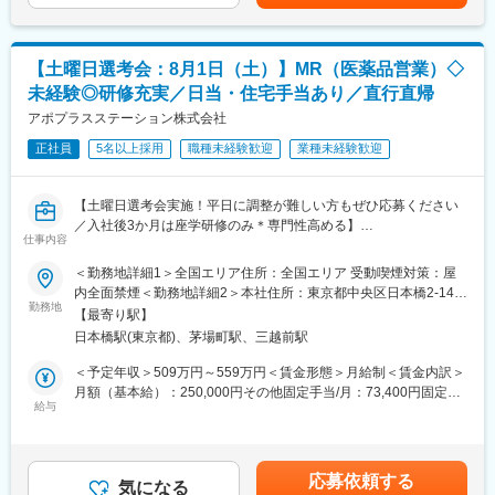
10万円…）ございます。賃金はあくまでも目安の金額であり、選
■明確な評価制度あり！自身の成果や頑張りが客観的に評価され、
■MRとは主に医師や薬剤師等へ、担当製品の情報提供を行いま
考を通じて上下する可能性があります。月給(月額)は固定手当を含
年収に反映されます。また、在籍年数が増えると永年勤続報奨金
す。担当施設の患者様に応じた情報提供や、担当製品の処方後の
めた表記です。
や四半期一時金などの手当もアップします。つまり、やりがいや
情報収集を行います。
【土曜日選考会：8月1日（土）】MR（医薬品営業）◇
努力がきちんと報われる報酬制度になっています。
変更の範囲：会社の定める業務
未経験◎研修充実／日当・住宅手当あり／直行直帰
《丁寧な研修・支援体制で成長を応援！》
アポプラスステーション株式会社
入社後は2カ月間の研修制度がありますので、未経験の方も安心し
てご応募ください！同期社員と一緒に集中的に研修を行い、その
正社員
5名以上採用
職種未経験歓迎
業種未経験歓迎
後配属先に応じた製品研修を行います。
※配属は入社後に確定する予定です。
【土曜日選考会実施！平日に調整が難しい方もぜひ応募ください
また、配属後も一人ひとりの知識とスキルレベルを上げるために
／入社後3か月は座学研修のみ＊専門性高める】
様々な研修をご用意しています。
仕事内容
■選考について
８月１日（土）9:00～14:00スタートの中より調整可能です。
《あなたの想いを実現する豊富なキャリアプランとサポート体
＜勤務地詳細1＞全国エリア住所：全国エリア 受動喫煙対策：屋
オンラインにて実施いたします。
制！》
内全面禁煙＜勤務地詳細2＞本社住所：東京都中央区日本橋2-14-1
志向性やその時の環境に応じてや「１つの領域で専門性を高め
勤務地
フロントプレイス日本橋勤務地最寄駅：各線／日本橋駅受動喫煙
【最寄り駅】
★本ポジションは、未経験から医療業界で活躍できます！
る」「幅広い疾患をカバーできるオールラウンダーになる」「本
対策：敷地内喫煙可能場所あり変更の範囲：会社の定める事業所
日本橋駅(東京都)、茅場町駅、三越前駅
・医療を通じて社会に貢献したい
社部門（マネージャー、研修部門など）へのキャリアチェンジ」
（リモートワーク含む）
・仕事を通じて学びを深め自己の成長を実感したい
など幅広いキャリアプランがあります。また、弊社のマネージャ
＜予定年収＞509万円～559万円＜賃金形態＞月給制＜賃金内訳＞
・専門職として知識、技能を身に付けたい
ーのほとんどは、MRからキャリアをチェンジしているメンバーで
月額（基本給）：250,000円その他固定手当/月：73,400円固定残
・内資系の安定企業で働きたい
す。担当マネージャーが定期的に面談を行い、分からないことや
給与
業手当/月：101,200円（固定残業時間40時間0分/月）超過した時
という方にはおススメです！
将来のキャリアに関してサポートをしていきます。
間外労働の残業手当は追加支給＜月給＞424,600円（一律手当を
＜2人に1人は未経験入社、75%は異業種からの転職者です＞
含む）＜昇給有無＞有＜残業手当＞有＜給与補足＞※能力・前給な
《職種に関して》
どを考慮し、規定により決定します。※年収の他に別途日当（月額
応募依頼する
■職務内容：
■MRとは主に医師や薬剤師等へ、担当製品の情報提供を行いま
気になる
3～4万円）・諸手当有昇給：年1回★頑張りに応じて年収UP★赴