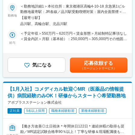
・住居契約初期経費：会社負担（上限設定あり）
パス豊富】
《あなたの想いを実現する豊富なキャリアプランとサポート体
＜勤務地詳細1＞本社住所：東京都港区高輪4-10-18 京急第1ビル
・入居時の引越し費用：会社負担（会社指定業者）
制！》
勤務地最寄駅：JR各線／品川駅受動喫煙対策：屋内全面禁煙＜勤
＼そもそも「MR」とは？／
志向性やその時の環境に応じてや「１つの領域で専門性を高め
勤務地
務地詳細2＞関東エリア住所：関東(東京都、神奈川県、千葉県、
【最寄り駅】
「医薬情報提供者」と呼ばれる専門資格を取得して活動する営業
る」「幅広い疾患をカバーできるオールラウンダーになる」「本
埼玉県、群馬県、茨城県)/選考を通じて決定します。 受動喫煙対
変更の範囲：会社の定める業務
品川駅、高輪台駅、北品川駅
職です。IQVIAのお客様である国内医薬品メーカーにて、医薬品の
社部門（マネージャー、研修部門など）へのキャリアチェンジ」
策：その他（主要勤務地は屋内全面禁煙だが、就業先の規則に準
営業活動を行っていただきます。
など幅広いキャリアプランがあります。また、弊社のマネージャ
ずる）変更の範囲：会社の定める事業所
＜予定年収＞550万円～620万円＜賃金形態＞月給制特記事項なし
人々の命を守る商材に携わるため、社会貢献性と安定性を兼ね備
ーのほとんどは、MRからキャリアをチェンジしているメンバーで
＜賃金内訳＞月額（基本給）：250,000円～305,000円その他固定
えたお仕事です。
す。担当マネージャーが定期的に面談を行い、分からないことや
給与
手当/月：35,000円＜月給＞285,000円～340,000円＜昇給有無＞
将来のキャリアに関してサポートをしていきます。
有＜残業手当＞無＜給与補足＞【残業手当について】管理監督者
■入社後の流れ
の承認の上、研究会、顧客との会議等が発生する場合、別途残業
まずはご入社から2か月間MR導入研修を受講し、MR資格を取得
《職種に関して》
手当支給する。【補足】プロジェクト稼働手当(35,000円)、外勤
応募依頼する
していただきます。
■MRとは主に医師や薬剤師等へ、担当製品の情報提供を行いま
気になる
日当（1日1,500円／外勤3.5時間以上）■変動賞与制（6月・12
（エージェントサービス）
資格取得と聞くとハードルが高く思われる方もいるかもしれませ
す。担当施設の患者様に応じた情報提供や、担当製品の処方後の
月・3月）※平均実績6ヶ月分■インセンティブ：3月（対象者）賃
んが、当社の取得率は業界平均より20%ほど高い95%程度を維持
情報収集を行います。
金はあくまでも目安の金額であり、選考を通じて上下する可能性
しています。
があります。月給(月額)は固定手当を含めた表記です。
文理問わず一から学べる環境を整えているため、専門知識は入社
変更の範囲：会社の定める業務
【1月入社】コメディカル歓迎◇MR（医薬品の情報提
後に身に付ける意欲があれば問題ございません。
供）病院経験のみOK！研修からスタート◇希望勤務地
社員の活躍事例についての詳細は、是非こちらのURLも併せてご
覧ください。
アポプラスステーション株式会社
https://healthcarecareerpark.iqvia.com/
正社員
5名以上採用
職種未経験歓迎
業種未経験歓迎
■具体的な業務
すでに取引のある病院の医師や薬剤師に向け、医薬品の効果や副
【働き方改善◎土日祝休＊年間休日122日＊連続休暇の取得も奨
作用・適切な使用方法などの情報を提供し、薬剤のプロモーショ
励／MR認定試験合格率90％以上！丁寧な研修＆現場配属後も伴
ン活動を行っていただきます。メインの業務は情報提供となるた