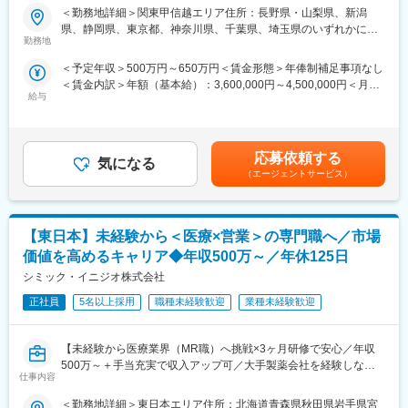
《資格と想いがあれば活躍できる！》
＜勤務地詳細＞関東甲信越エリア住所：長野県・山梨県、新潟
「誰かのためになる仕事がしたい」「社会貢献につながる仕事を
■安心の研修体制：
県、静岡県、東京都、神奈川県、千葉県、埼玉県のいずれかに配
したい」という想いがあればOK！当社には、臨床経験を活かして
・入社から3か月間：座学研修（導入教育）のみ
勤務地
属となります。 受動喫煙対策：屋内全面禁煙変更の範囲：会社の
医療営業にチャレンジし活躍しているメンバーが多数在籍してい
└医薬品や医療業界、営業方法についての知識を身につけます。
定める事業所
＜予定年収＞500万円～650万円＜賃金形態＞年俸制補足事項なし
ます。
・導入教育終了後は、Web講義、e-Learning、集合研修を組み合
＜賃金内訳＞年額（基本給）：3,600,000円～4,500,000円＜月額
これまでの経験を活かして新たなフィールドで活躍したい方を歓
わせて行う、MR認定試験に100％を担保する対策講座がありま
給与
＞300,000円～375,000円（12分割）＜昇給有無＞有＜残業手当＞
迎いたします。
す。
有＜給与補足＞同社は年俸制になります。別途以下のような手当
★MR認定試験の合格率は9割以上！
があります。■プロジェクト賞与：会社及び個人業績により変動■
《おススメポイント》
・現場配属後も、担当SVと月1回以上の面談を設けており、成果
四半期一時金：10万円（四半期に1回、10万円程度支給）※ただし
■夜勤なし！日勤・土日祝休みで働き方改善・ワークライフバラン
を出すためのフォロー体制を整えております。
応募依頼する
気になる
支給条件有。他、永続勤務報奨金（3年勤務5万円支給、5年勤務
スの両立が叶う！
★入社同期がいるため、一緒に頑張れる環境です！専門性の高い
（エージェントサービス）
10万円…）ございます。賃金はあくまでも目安の金額であり、選
■明確な評価制度あり！自身の成果や頑張りが客観的に評価され、
営業職が目指せます。
考を通じて上下する可能性があります。月給(月額)は固定手当を含
年収に反映されます。また、在籍年数が増えると永年勤続報奨金
めた表記です。
や四半期一時金などの手当もアップします。つまり、やりがいや
■長く働ける◎働きやすい環境：
【東日本】未経験から＜医療×営業＞の専門職へ／市場
努力がきちんと報われる報酬制度になっています。
・土日祝休／年間休日122日
・長期休暇が取りやすい！（連続休暇の取得を奨励しています）
価値を高めるキャリア◆年収500万～／年休125日
《丁寧な研修・支援体制で成長を応援！》
・有給取得率：70％以上
シミック・イニジオ株式会社
入社後は2カ月間の研修制度がありますので、未経験の方も安心し
てご応募ください！同期社員と一緒に集中的に研修を行い、その
正社員
5名以上採用
職種未経験歓迎
業種未経験歓迎
■福利厚生（転勤を伴う場合）：
後配属先に応じた製品研修を行います。
＜社宅制度（法人契約）＞
※配属は入社後に確定する予定です。
・家賃：一部会社負担
【未経験から医療業界（MR職）へ挑戦×3ヶ月研修で安心／年収
また、配属後も一人ひとりの知識とスキルレベルを上げるために
・住居契約初期経費：会社負担（上限設定あり）
500万～＋手当充実で収入アップ可／大手製薬会社を経験しなが
様々な研修をご用意しています。
・入居時の引越し費用：会社負担（会社指定業者）
仕事内容
ら成長／異業種出身者が活躍】
《あなたの想いを実現する豊富なキャリアプランとサポート体
変更の範囲：会社の定める業務
＜勤務地詳細＞東日本エリア住所：北海道青森県秋田県岩手県宮