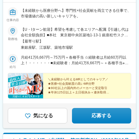
変更の範囲：会社の定める業務
【未経験から医療分野へ】専門性×社会貢献を両立できる仕事で、
市場価値の高い新しいキャリアを。
仕事内容
【U・Iターン歓迎】希望を考慮して各エリアへ配属【引越し代は
会社全額負担】■本社 東京都中央区築地1-13-1 銀座松竹スクエ
勤務地
ア9F■勤務エリア：（1）北海道：北海道（2）東北：青森・秋
【最寄り駅】
田・岩手・山形・宮城・福島（3）関東：東京・神奈川・千葉・埼
東銀座駅、江坂駅、築地市場駅
玉・茨城・栃木・群馬（4）甲信越：新潟・長野・山梨（5）東
海：愛知・岐阜・三重・静岡（6）北陸：富山・石川・福井（7）
月給41万6,667円～75万円＋各種手当 ☆経験者は月給60万円以
近畿：大阪・京都・滋賀・奈良・和歌山・兵庫（8）中国：岡山・
上！・・・・・・■未経験者：月給41万6,667円～＋各種手当※上
給与
広島・山口・島根・鳥取（9）四国：香川・徳島・高知・愛媛
記には固定残業代（7万9,114円～／30時間分）を含みます。※超
（10）九州：福岡・大分・宮崎・鹿児島・熊本・佐賀・長崎・沖
過分は別途全額支給いたします。◎手当を含めれば初年度から年
縄※勤務地限定～全国転勤（規定あり）の選択可能※配属エリアは
収600万円以上も可能！・・・・・・■経験者：月給60万円～75万
＼未経験から叶えるMRとしてのキャリア／
★医療×社会貢献度の高いMR分野
希望を考慮して決定いたします。希望範囲外への転勤はありませ
円＋各種手当※上記には固定残業代（11万760円～／30時間分）を
★80社以上の国内外のメーカーと安定取引
ん。※変更の範囲：会社の定める事業所（リモートワーク含む）
含みます。※超過分は別途全額支給いたします。＜年収例＞◎初年
★年休125日以上＋土日祝休み＋連休取得OK
度年収は700万円以上！◎最大年収900万円以上も目指せる
★eラーニング・資格取得支援など研修充実
★初年度年収600万以上も可
♪・・・・・・＼社員の年収例／ 800万円／36歳（入社3年） 860
万円／42歳（入社4年） 920万円／45歳（入社6年） ※諸手当含む
気になる
応募する