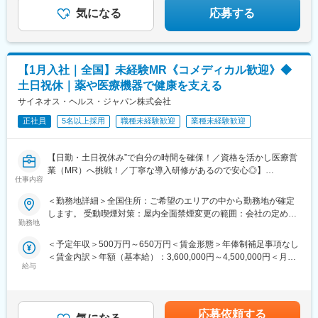
気になる
応募する
【1月入社｜全国】未経験MR《コメディカル歓迎》◆
土日祝休｜薬や医療機器で健康を支える
サイネオス・ヘルス・ジャパン株式会社
正社員
5名以上採用
職種未経験歓迎
業種未経験歓迎
【日勤・土日祝休み”で自分の時間を確保！／資格を活かし医療営
業（MR）へ挑戦！／丁寧な導入研修があるので安心◎】
仕事内容
《資格と想いがあれば活躍できる！》
＜勤務地詳細＞全国住所：ご希望のエリアの中から勤務地が確定
「誰かのためになる仕事がしたい」「社会貢献につながる仕事を
します。 受動喫煙対策：屋内全面禁煙変更の範囲：会社の定める
したい」という想いがあればOK！当社には、臨床経験を活かして
勤務地
事業所
医療営業にチャレンジし活躍しているメンバーが多数在籍してい
＜予定年収＞500万円～650万円＜賃金形態＞年俸制補足事項なし
ます。
＜賃金内訳＞年額（基本給）：3,600,000円～4,500,000円＜月額
これまでの経験を活かして新たなフィールドで活躍したい方を歓
給与
＞300,000円～375,000円（12分割）＜昇給有無＞有＜残業手当＞
迎いたします。
有＜給与補足＞同社は年俸制になります。別途以下のような手当
があります。・プロジェクト賞与：会社及び個人業績により変
《おススメポイント》
動・四半期一時金：10万円（四半期に1回、10万円程度支給）※た
■夜勤なし！日勤・土日祝休みで働き方改善・ワークライフバラン
応募依頼する