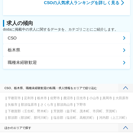
CSO
の人気求人ランキングを詳しく見る
求人の傾向
dodaに掲載中の求人に関するデータを、カテゴリごとにご紹介します。
CSO
栃木県
職種未経験歓迎
CSO、栃木県、職種未経験歓迎の転職・求人情報をエリアで絞り込む
宇都宮市
足利市
栃木市
佐野市
鹿沼市
日光市
小山市
真岡市
大田原市
矢板市
那須塩原市
さくら市
那須烏山市
下野市
下都賀郡（壬生町、野木町）
芳賀郡（益子町、茂木町、市貝町、芳賀町）
那須郡（那須町、那珂川町）
塩谷郡（塩谷町、高根沢町）
河内郡（上三川町）
ほかのエリアで探す