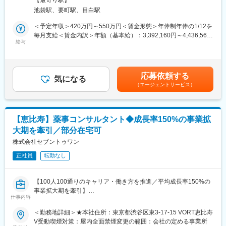
籍しています。
【最寄り駅】
てご活躍いただける方を募集します。今年立ち上げたばかりの窓
現在はリモートワークを中心ですが、チーム単位で週2日の出社日
池袋駅、要町駅、目白駅
口で、よりクライアントと連携できる体制を構築するための採用
を決めて顔を合わせて仕事をしたり、プロジェクトで出社対応が
です。外資系企業であるクライアントとのやり取りを主軸となっ
＜予定年収＞420万円～550万円＜賃金形態＞年俸制年俸の1/12を
必要な場合に出社するなど、状況に合わせて柔軟に在宅勤務と出
て行い、ほかのSVとも連携し、チームのマネジメントを担ってい
毎月支給＜賃金内訳＞年額（基本給）：3,392,160円～4,436,560
社を使い分けています。
ただくポジションです。
給与
円固定残業手当/月：67,320円～88,620円（固定残業時間30時間0
分/月）超過した時間外労働の残業手当は追加支給＜月額＞
変更の範囲：会社の定める業務
■チーム体制：
350,000円～458,333円（12分割）（一律手当を含む）＜昇給有無
人数：10～15名程度
＞有＜残業手当＞有＜給与補足＞■昇給：能力評価年1回（目標管
応募依頼する
内訳：SV 4名、コミュニケーター 10名前後
気になる
理制度による評価）■決算賞与制度あり：年1回賃金はあくまでも
（エージェントサービス）
目安の金額であり、選考を通じて上下する可能性があります。月
■SVの役割：
給(月額)は固定手当を含めた表記です。
現在複数名のSVで二次対応やクオリティチェック、報告書の作成
などを行い、チームを運営、管理しています。クライアントの要
【恵比寿】薬事コンサルタント◆成長率150%の事業拡
望を正確にキャッチアップし、現場の運営に反映するためにどの
大期を牽引／部分在宅可
ように進めればよいか話し合い、協力しながらマネジメントしま
す。
株式会社セブントゥワン
SSVは将来のSV候補として、SVとオペレーターの橋渡し役や、サ
正社員
転勤なし
ポートをお任せします。
■窓口について：
【100人100通りのキャリア・働き方を推進／平均成長率150%の
・担当製品：糖尿病患者が使用している血糖測定器/4製品
事業拡大期を牽引】
・1日の問い合わせ対応件数：15～20件程度（1件当たり12分程
仕事内容
■業務内容
度）
医薬品メーカー向けに、薬事業務のコンサルティングおよび業務
＜勤務地詳細＞★本社住所：東京都渋谷区東3-17-15 VORT恵比寿
・問い合わせ相手：患者様や患者様のご家族、医療従事者など
サポートをご担当いただきます。
V受動喫煙対策：屋内全面禁煙変更の範囲：会社の定める事業所
・トラブルシューティングのシステムや資料を確認しながら、問