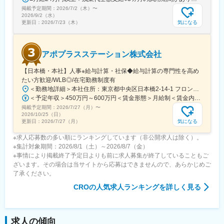
掲載予定期間：
2026/7/2（木）
〜
2026/9/2（水）
気になる
更新日：
2026/7/23（木）
アポプラスステーション株式会社
【日本橋・本社】人事※給与計算・社保◆給与計算の専門性を高め
たい方歓迎/WLB◎/在宅勤務制度有
＜勤務地詳細＞本社住所：東京都中央区日本橋2-14-1 フロントプレイス日本橋勤務地最寄駅：各線／日本橋駅受動喫煙対策：敷地内喫煙可能場所あり変更の範囲：会社の定める事業所
＜予定年収＞450万円～600万円＜賃金形態＞月給制＜賃金内訳＞月額（基本給）：243,000円～330,300円固定残業手当/月：57,000円～77,700円（固定残業時間30時間0分/月）超過した時間外労働の残業手当は追加支給＜月給＞300,000円～408,000円（一律手当を含む）＜昇給有無＞有＜残業手当＞有＜給与補足＞※上記金額にスキル・ご経験に応じて加算する可能性がございます※給与詳細は、経験・スキルを考慮した上で決定。■昇給：年1回（4月）賃金はあくまでも目安の金額であり、選考を通じて上下する可能性があります。月給(月額)は固定手当を含めた表記です。
掲載予定期間：
2026/7/27（月）
〜
2026/10/25（日）
気になる
更新日：
2026/7/27（月）
※求人応募数の多い順にランキングしています（非公開求人は除く）。
※集計対象期間：2026/8/1（土）～2026/8/7（金）
※事情により掲載終了予定日よりも前に求人募集が終了していることもご
ざいます。その場合は当サイトから応募はできませんので、あらかじめご
了承ください。
CRO
の人気求人ランキングを詳しく見る
求人の傾向