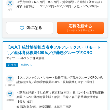
・相談資料の作成、照会事項回答、議事録の確認
＜予定年収＞600万円～900万円＜賃金形態＞月給制＜賃金内訳＞
シャリストが多く在籍しています
・PMDA相談への出席
月額（基本給）：365,000円～600,000円＜月給＞365,000円～
・20～30代の社員も在籍しており、シニアコンサルタントのもと
給与
600,000円＜昇給有無＞有＜残業手当＞有＜給与補足＞※給与詳細
実プロジェクトに参画し、薬事の専門性を高めることができる環
■キャリアモデル
は経験能力等を考慮し、当社規定により決定します。■賞与は、業
境です。ご経験をもとに60歳以上でも勤務いただけます
・ 『アソシエイトコンサルタント』 一般職として基礎的な業務経
績連動+個人評価+勤怠状況により変動致します。賃金はあくまで
・クライアントの約8割が海外企業
験を積むとともに、上位コンサルタントのサポートを行う。
も目安の金額であり、選考を通じて上下する可能性があります。
・社内に通訳完備
応募依頼する
▼
気になる
月給(月額)は固定手当を含めた表記です。
（エージェントサービス）
・ 『コンサルタント』 一般職又は管理職として、プロジェクトの
■働き方：
実質的なリーダーとなり、進捗管理、issue 管理、利益管理等を行
・フレックスタイム制度：コアタイム無しのフルフレックスで、1
う。
日3時間以上就業
▼
・リモートワーク：業務の状況や内容に応じて、ご自身で出社と
【東京】統計解析担当者◆フルフレックス・リモート
・ 『シニアコンサルタント』 管理職として自身のプロジェクト業
リモートワークの使い分け、効率よく業務を進めています。
可／産休育休復帰100％／伊藤忠グループのCRO
務を遂行する他、チームメンバーへの適切な指示・マネジメント
を行う。
エイツーヘルスケア株式会社
変更の範囲：会社の定める業務
▼
正社員
転勤なし
・ 『アソシエイトプリンシパル』 上級管理職として、部門横断的
な施策の遂行、リソース管理、人材育成、見積り作成、利益管
理、ベンダー管理などを行う。
【フルフレックス・リモート勤務可能／伊藤忠グループCROの統
計解析担当／産休育休復帰100％・長期就業しやすい環境】
仕事内容
■働き方：
【はじめに】
＜勤務地詳細＞本社住所：東京都文京区小石川1-4-1 住友不動産後
・フレックスタイム制度：コアタイム無しのフルフレックスで、1
今回は、CROである当社にて、統計解析担当者を募集します。
楽園ビル20F勤務地最寄駅：都営三田線／春日駅受動喫煙対策：
日3時間以上就業
治験、臨床研究、PMS等における統計解析業務全般にお任せしま
勤務地
屋内全面禁煙変更の範囲：会社の定める事業所（リモートワーク
・リモートワーク：業務の状況や内容に応じて、ご自身で出社と
【最寄り駅】
す。
含む）
リモートワークの使い分け、効率よく業務を進めています。
春日駅(東京都)、後楽園駅、本郷三丁目駅