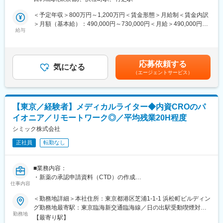
ます。場合によっては、自らプロジェクトのリーダーとして、プ
ディを専属で実施するモニタリング部門を設け、CTMSやeTMFを
ロジェクトの運営をお願いする場合もあります。
＜予定年収＞800万円～1,200万円＜賃金形態＞月給制＜賃金内訳
サポートするIH（In-House）-CRAも配置しています。クライアン
※チームはクライアント別に数名から10名以上で構成されていま
＞月額（基本給）：490,000円～730,000円＜月給＞490,000円～
トのご要望に応じて、アジア各国での開発に関する戦略・薬事コ
す。
給与
730,000円＜昇給有無＞有＜残業手当＞有＜給与補足＞※給与詳細
ンサルティング、薬事申請業務、現地の薬事制度・市場調査等の
◇PVに関するコンサルティング
は経験能力等を考慮し、当社規定により決定します。■賞与は、業
薬事関連業務をサポートいたします。また、海外現地法人を通じ
クライアントのニーズに応じたコンサルティングや交渉をリード
績連動+個人評価+勤怠状況により変動致します。賃金はあくまで
て、モニタリング等の治験業務も提供いたします。さらに、大手
していただきます。
も目安の金額であり、選考を通じて上下する可能性があります。
グローバルCROの1つであり世界70ヶ国に15,000人以上のスタッ
応募依頼する
例）日本企業の海外展開に関する支援（SOP作成支援、海外提携
気になる
月給(月額)は固定手当を含めた表記です。
フを擁するPRA Health Sciences社と日本における治験実施に関
（エージェントサービス）
先との安全性交換契約作成支援等）、海外企業の日本法人設立に
する戦略的パートナーシップ契約を締結しています。
関する支援（日本の規制に関する説明、SOP作成支援等）
◇部門マネジメント
変更の範囲：会社の定める業務
ご経験に応じて、管理職ポジションとして部の運営をお任せする
【東京／経験者】メディカルライター◆内資CROのパ
可能性もございます。
イオニア／リモートワーク◎／平均残業20H程度
■CMIC PVの特徴
シミック株式会社
シミックでは、開発段階から審査、市販後、再審査に至るまでの
正社員
転勤なし
医薬品のライフサイクル全般に渡るリスクマネジメント業務に携
わることができます。PV業務の本質を深く理解し、高品質なアウ
トプットや、高い提案力を実現しています。
■業務内容：
定型作業はRPAやAIの導入による業務効率化を積極的に進めてい
・新薬の承認申請資料（CTD）の作成
ます。
仕事内容
・臨床試験に関するドキュメントの作成・翻訳（治験実施計画
◇プロジェクト実績
書、同意説明文書、治験薬概要書、総括報告書、学会発表資料
＜勤務地詳細＞本社住所：東京都港区芝浦1-1-1 浜松町ビルディン
・個別症例報告処理支援
等）
グ勤務地最寄駅：東京臨海新交通臨海線／日の出駅受動喫煙対
・医薬品治験包括契約PV業務（ICCC含む）
・上記資料およびドキュメントの作成に加え、治験相談、照会事
勤務地
策：屋内全面禁煙変更の範囲：会社の定める事業所
・PV Writing（安全性定期報告／再審査申請書類／DSUR／「使用
【最寄り駅】
項対応、承認申請にかかわるコンサルティング