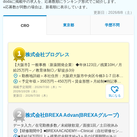
dodaに掲載中の求人を、応募数順にランキング形式でご紹介します。
※応募数が同数の場合は、新着順に表示しています。
■働き方
更新日：
2026/8/8（土）
フレックスタイム制度とリモートを活用した柔軟な働き方が可能
です。育児と両立しながら業務を行っている社員も多く在籍して
東京都
学歴不問
CRO
います。
部門方針としては週2～3回程度の出社頻度が目安となります。
※入社当初は会社に慣れていただくため、出社割合は増えます
また残業時間についてもPJ状況によって変動いたしますが、月20
時間以下となります。
株式会社プログレス
■トレーニングについて
【大阪市】一般事務〈新薬開発企業〉◆年休123日／残業10H／月
・入社時プロジェクトマネジメントに関するトレーニング：10時
給25万円～／教育体制◎／駅徒歩3分
間以上
＜勤務地詳細＞本社住所：大阪府大阪市中央区今橋3-1-7 日本生命今橋ビル受動喫煙対策：屋内全面禁煙変更の範囲：無
・年間PM本部独自のトレーニング：15時間以上（医薬品知識や規
＜予定年収＞350万円～450万円＜賃金形態＞月給制■特記事項なし＜賃金内訳＞月額（基本給）：232,000円～260,000円固定残業手当/月：18,000円～20,000円（固定残業時間10時間0分/月）超過した時間外労働の残業手当は追加支給＜月給＞250,000円～280,000円（一律手当を含む）＜昇給有無＞有＜残業手当＞有＜給与補足＞■賞与（年4回）：初年度0.7か月分、2年目以降1.4か月（変動有）■昇給（年1回以上）＊通勤手当（全額）＊住宅手当＊習い事支援手当 （社員が契約した習い事を上限7,000円として80％を支給）＊医療費補助手当 （社員とその両親の保険診療の医療費の自己負担額の50％を支給）賃金はあくまでも目安の金額であり、選考を通じて上下する可能性があります。月給(月額)は固定手当を含めた表記です。
制に関するトレーニング）
掲載予定期間：
・プロジェクトマネジメントの経験がない方メンターによる指導
2026/7/30（木）
〜
2026/10/28（水）
・実用英語トレーニング
気になる
更新日：
2026/7/30（木）
変更の範囲：会社の定める業務
株式会社BREXA Advan(BREXAグループ)
データ入力／在宅勤務多数／未経験歓迎／面接1回／土日祝休み
【研修期間中】■BREXA ACADEMY―Clinical（自社研修センター）／東京都新宿区西新宿2-7-1 新宿第一生命ビルディング3F└都営大江戸線「都庁前駅」A7出口から徒歩1～2分└東京メトロ丸ノ内線「西新宿駅」2番出口から徒歩5分└JR山手線など「新宿駅」西口から徒歩10～12分【研修終了後】＜転勤なし！在宅・フルリモート案件多数！＞□東京・神奈川・埼玉・千葉などの各プロジェクト先★東京都23区内で勤務できる方を積極採用中！※変更の範囲、上記を除く当社関連勤務地※週に数回リモートワーク（在宅勤務）可能なプロジェクトもあります。※将来的にプロジェクトによって異なりますがフルリモートも可能です。※プロジェクト先により異なりますが、最寄駅から徒歩5～10分圏内の駅チカオフィスです。
■月給24万円以上＋残業代全額支給※3ヵ月の試用期間があります。入社後6ヵ月間は、月給23万円となります。それ以外の待遇に変更はありません。入社半年後には必ず月給24万円へ一律で昇給します！【年収例】年収350万円／経験2年（20代）年収480万円／経験4年（30代）年収720万円／経験10年（30代）