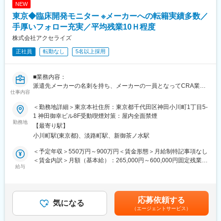
NEW
◇ライフイベント支援
東京◆臨床開発モニター ※メーカーへの転籍実績多数／
・育休取得率・復帰率ともに100％。男性社員の育休実績もあり
・介護・看護休暇、時短勤務、在宅勤務の組み合わせも柔軟に運
手厚いフォロー充実／平均残業10Ｈ程度
用
株式会社アクセライズ
正社員
転勤なし
5名以上採用
■キャリア支援
・入社後3か月のOJT＋各種e-learning研修
・GxP研修／英語／PM研修などの自己啓発支援
■業務内容：
・3年でリーダー職、5年でマネージャー職を目指せる昇格制度
派遣先メーカーの名刺を持ち、メーカーの一員となってCRA業務
仕事内容
全般を行います！
■企業魅力
弊社は現状に満足することなく常に革新を追求し続けます。製造
＜勤務地詳細＞東京本社住所：東京都千代田区神田小川町1丁目5-
＜具体的に＞
販売後調査事業、臨床開発事業、臨床研究事業、リアルワールド
1 神田御幸ビル8F受動喫煙対策：屋内全面禁煙
・業務開始準備、医療機関及び治験責任医師候補の選定
勤務地
データ事業に加え、医療機器、再生医療、デジタル治療、アプリ
【最寄り駅】
・IRB申請手続き、治験契約手続き
を活用した予防やケアの領域においても、プロフェッショナル集
小川町駅(東京都)、淡路町駅、新御茶ノ水駅
・治験契約締結後の施設セットアップ、医療関係者トレーニング
団として、最適なソリューションを展開してまいります。医療の
の実施
最前線で求められるプレシジョンメディシンやデータを利活用し
＜予定年収＞550万円～900万円＜賃金形態＞月給制特記事項なし
・症例登録促進活動、試験の進捗状況の管理
たエビデンスの創出など、日々進化し続ける医療・ヘルスケア業
＜賃金内訳＞月額（基本給）：265,000円～600,000円固定残業手
・原資料等の直接閲覧、症例報告書のSDV
給与
界において、革新的な取り組みに挑戦し続けます。
当/月：70,000円～120,000円（固定残業時間30時間0分/月）超過
・安全性情報の収集・報告
した時間外労働の残業手当は追加支給＜月給＞335,000円～
・他部署（DM、安全性、薬事等）とのコミュニケーションなど
変更の範囲：会社の定める業務
720,000円（一律手当を含む）＜昇給有無＞有＜残業手当＞有＜
給与補足＞・経験、能力を考慮の上、決定いたします。・賞与
応募依頼する
派遣先によって複数領域の試験を同時に担当できたり、プロトコ
気になる
（6・12月）・昇給（年1回）の評価は原則的に派遣先の評価を参
（エージェントサービス）
ールの作成段階から携われたり、試験のマネジメントに関われた
考にします。賃金はあくまでも目安の金額であり、選考を通じて
り、タスクチームの一員になったりと、貴重な経験を積むことが