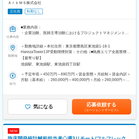
用
ＡｒｋＭＳ株式会社
正社員
転勤なし
■キャリア支援
・入社後OJT＋各種e-learning研修
・GxP研修／英語／PM研修などの自己啓発支援
■業務内容：
・3年でリーダー職、5年でマネージャー職を目指せる昇格制度
・企業治験、医師主導治験におけるプロジェクトマネジメント
仕事内容
・モニター業務
■企業魅力
弊社は現状に満足することなく常に革新を追求し続けます。製造
＜勤務地詳細＞本社住所：東京都豊島区東池袋1-18-1
■就業環境
販売後調査事業、臨床開発事業、臨床研究事業、リアルワールド
HarezaTower13F受動喫煙対策：その他（■執務エリア全面禁煙）
・フルフレックス制度（コアタイムなし）
勤務地
データ事業に加え、医療機器、再生医療、デジタル治療、アプリ
変更の範囲：会社の定める事業所（リモートワーク含む）
【最寄り駅】
・リモート勤務あり
を活用した予防やケアの領域においても、プロフェッショナル集
池袋駅、東池袋駅、東池袋四丁目駅
・平均残業時間は月10時間と少なめで、ワークライフバランスを
団として、最適なソリューションを展開してまいります。医療の
重視
最前線で求められるプレシジョンメディシンやデータを利活用し
＜予定年収＞450万円～690万円＜賃金形態＞月給制＜賃金内訳＞
・短時間勤務制度（最短6時間）あり
たエビデンスの創出など、日々進化し続ける医療・ヘルスケア業
月額（基本給）：260,000円～400,000円＜月給＞260,000円～
◇安心の福利厚生
給与
界において、革新的な取り組みに挑戦し続けます。
400,000円＜昇給有無＞有＜残業手当＞有＜給与補足＞◇賞与：
・退職金・財形貯蓄・従業員持株会、遺族年金など、大手グルー
年２回業績貢献度評価により3～5ヶ月分（昨年実績：4ヶ月／標
プならではの手厚い制度
変更の範囲：会社の定める業務
準評価の場合）◇昇給：年１回賃金はあくまでも目安の金額であ
・定期健診、婦人科検診、人間ドック補助、ストレスチェックな
り、選考を通じて上下する可能性があります。月給(月額)は固定手
応募依頼する
ど健康支援も充実
気になる
当を含めた表記です。
（エージェントサービス）
・副業可（講師・翻訳・ライターなど実例あり）、柔軟なキャリ
ア設計が可能
◇ライフイベント支援
・育休取得率・復帰率ともに100％。男性社員の育休実績もあり
NEW
・介護・看護休暇、時短勤務、在宅勤務の組み合わせも柔軟に運
臨床開発統計解析担当者◇週3リモート/フルフレック