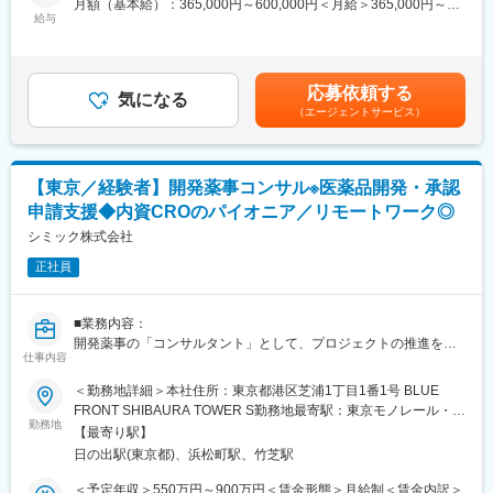
月額（基本給）：365,000円～600,000円＜月給＞365,000円～
・CTD（CMCパート）／承認申請書の作成、申請後の一変・軽
当社は現状に満足することなく常に革新を追求し続けます。製造
給与
600,000円＜昇給有無＞有＜残業手当＞有＜給与補足＞※給与詳細
微・照会事項対応
販売後調査事業、臨床開発事業、臨床研究事業、リアルワールド
は経験能力等を考慮し、当社規定により決定します。■賞与は、業
・外国製造業者認定、マスターファイル登録、GMP適合性調査の
データ事業に加え、医療機器、再生医療、デジタル治療、アプリ
績連動+個人評価+勤怠状況により変動致します。賃金はあくまで
資料作成
を活用した予防やケアの領域においても、プロフェッショナル集
も目安の金額であり、選考を通じて上下する可能性があります。
応募依頼する
２．再生医療等製品領域
団として、最適なソリューションを展開してまいります。医療の
気になる
月給(月額)は固定手当を含めた表記です。
（エージェントサービス）
・再生医療等製品に関するCMC薬事コンサルティング
最前線で求められるプレシジョンメディシンやデータを利活用し
・PMDA品質相談の対応資料作成、カルタヘナ法関連資料の作成
たエビデンスの創出など、日々進化し続ける医療・ヘルスケア業
・CTD（CMCパート）／承認申請書の作成
界において、革新的な取り組みに挑戦し続けます。
【東京／経験者】開発薬事コンサル※医薬品開発・承認
■働き方：
変更の範囲：会社の定める業務
申請支援◆内資CROのパイオニア／リモートワーク◎
リモートワークを中心に、業務状況や対応事項に応じて、対面で
の打ち合わせや、出社対応していただきます。
シミック株式会社
正社員
■働く環境について
◇CMCグループメンバーインタビュー
低分子医薬品からバイオ医薬品まで、最先端のモダリティーを含
■業務内容：
めて幅広く専門知識が獲得できる環境です
開発薬事の「コンサルタント」として、プロジェクトの推進をお
https://cmic-jobs.com/interview/ra/
仕事内容
任せします。
以下が主な業務内容ですが、ご経験に応じて承認申請資料の作成
＜勤務地詳細＞本社住所：東京都港区芝浦1丁目1番1号 BLUE
【キャリアモデル】
業務をメインにご担当いただく方や、プロジェクトマネジメント
FRONT SHIBAURA TOWER S勤務地最寄駅：東京モノレール・
『アソシエイトコンサルタント』 一般職として基礎的な業務経験
をお任せする方など、役割をご相談させていただければと考えて
勤務地
JR山手線／浜松町駅受動喫煙対策：屋内全面禁煙変更の範囲：会
を積むとともに、上位コンサルタントのサポートを行う。
【最寄り駅】
おります。
社の定める事業所（リモートワーク含む）
▼
日の出駅(東京都)、浜松町駅、竹芝駅
（1）医療用医薬品、再生医療等製品、バイオ後続品等の承認申請
『コンサルタント』 一般職又は管理職として、プロジェクトの実
資料等作成支援業務
＜予定年収＞550万円～900万円＜賃金形態＞月給制＜賃金内訳＞
質的なリーダーとなり、進捗管理、issue 管理、利益管理等を行