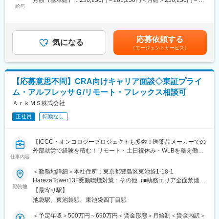
月額（基本給）：256,250円～281,250円＜月給＞256,250円～
・Evidera, Inc（グローバルにおけるRWRのリーディングカンパ
給与
281,250円＜昇給有無＞有＜残業手当＞有＜給与補足＞※上記年収
ニー）や国内のパートナー企業との協業により幅広いリサーチク
■採用背景
は時間外手当を含めません。※給与詳細は経験能力等を考慮し、当
エスチョンに対応し、日本のクライアントへ差別化に繋がるバリ
1992年に医薬品開発支援事業を開始して以来、長年にわたり日本
社規定により決定します。■賞与は、業績連動+個人評価+勤怠状
ューを提供することが可能です。
の新薬開発を支えてきました。
況により変動致します。賃金はあくまでも目安の金額であり、選
応募依頼する
近年、海外バイオベンチャーからの治験の引き合いが増加してい
気になる
考を通じて上下する可能性があります。月給(月額)は固定手当を含
■組織について：
（エージェントサービス）
ます。日本のドラッグラグ・ドラッグロス問題の解決に向けて、
めた表記です。
・入社時は本社にて1週間程度の研修を実施し、業務理解だけでな
グローバル化が進む医薬品開発の環境で、あなたのスキルを日本
く他部署との交流も図ります。
の医療の未来のために活かしてみませんか。
・クラウドサービス等を活用し、リモート勤務下でも問題なく意
思疎通できる環境です。
【応募意思不問】CRA向けキャリア面談◇東証プライ
■キャリアパス
・年数回全社員研修や親睦会で部門間の相互理解を深め、日常業
ム・アルフレッサＧ/リモート・フレックス相談可
まずはグローバルコミュニケーションスタッフとして社内の業務
務の円滑な連携に繋げています。
に慣れていただきます。
ＡｒｋＭＳ株式会社
社内には英語ができるメンバーもいますので、サポートを受けな
変更の範囲：会社の定める業務
正社員
転勤なし
がら日本語業務にも慣れていただき、ゆくゆくはCRA・DM・PV
などの専門職へステップアップいただくことも可能です。
【ICCC・オンコロジープロジェクトも多数！医薬品メーカーでの
■働き方
外部就労で経験を積む！リモート・土日祝休み・WLBを整え働き
フレックスタイム制度とリモートを活用した柔軟な働き方が可能
仕事内容
方改善】
です。育児と両立しながら業務を行っている社員も多く在籍して
応募意思不問のカジュアル面談用の求人となります。
＜勤務地詳細＞本社住所：東京都豊島区東池袋1-18-1
います。
HarezaTower13F受動喫煙対策：その他（■執務エリア全面禁煙）
※入社当初は会社に慣れていただくため、出社ベースとなります
■業務内容：
勤務地
変更の範囲：会社の定める事業所
【最寄り駅】
企業情報や業務内容に関する内容だけでなく、外部就労型でどの
■シミックリクルートサイトのご紹介
池袋駅、東池袋駅、東池袋四丁目駅
ようなキャリア／働き方が実現できるのか、CRAとしてどのよう
シミック株式会社ではリクルートサイトを公開しています。
なキャリア構築を考えるべきかを業界経験豊富な当社の事業責任
＜予定年収＞500万円～690万円＜賃金形態＞月給制＜賃金内訳＞
「独自的」「先進的」「専門的」なトピックス、データやキーワ