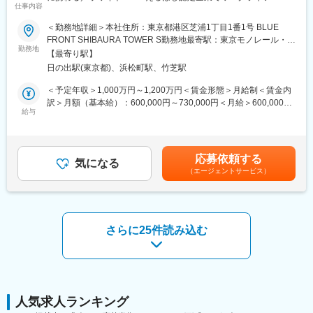
が在籍していま
仕事内容
・有給取得率：76.9％（2024年度）
ンス◎】
■業務内容：
＜勤務地詳細＞本社住所：東京都港区芝浦1丁目1番1号 BLUE
■働き方
・産前産後休業取得率：100％（2024年度）
シミック株式会社が受託する国内治験、国際治験のプロジェクト
FRONT SHIBAURA TOWER S勤務地最寄駅：東京モノレール・
フレックスタイム制度とリモートを活用した柔軟な働き方が可能
・育児休業復帰率：96％（2024年度）
マネジメント業務を担当する部署にて、特に海外のパートナー
勤務地
JR山手線／浜松町駅受動喫煙対策：屋内全面禁煙変更の範囲：会
です。育児と両立しながら業務を行っている社員も多く在籍して
【最寄り駅】
CROや関係会社と協働するプロジェクトを担当いただきます
社の定める事業所
います。
日の出駅(東京都)、浜松町駅、竹芝駅
■魅力ポイント：
＜プロジェクト例＞
部門方針としては週2～3回程度の出社頻度が目安となります。
・最前線で働く医療従事者を裏方から支える、社会貢献性の高い
・海外の製薬会社やバイオテックカンパニーから依頼された最先
＜予定年収＞1,000万円～1,200万円＜賃金形態＞月給制＜賃金内
※入社当初は会社に慣れていただくため、出社割合は増えます
仕事です！
端の医薬品・医療機器・再生医療等製品の国内治験、国際治験
訳＞月額（基本給）：600,000円～730,000円＜月給＞600,000円
また残業時間についてもPJ状況によって変動いたしますが、月20
・サポートを通じて、患者さんの健康や治療に間接的に貢献でき
（アジア試験を含む）、PMSのプロジェクト
給与
～730,000円＜昇給有無＞有＜残業手当＞有＜給与補足＞※上記年
時間以下となります。
ます！
・国内企業から依頼された海外で実施する企業治験のプロジェク
収は時間外手当を含めません。※給与詳細は経験能力等を考慮し、
・将来的にはチームリーダーやマネジメント業務を目指せます！
ト（海外関係会社またはパートナーCROの現地PMを含むチー
当社規定により決定します。■賞与は、業績連動+個人評価+勤怠
■トレーニングについて
ム）
状況により変動致します。賃金はあくまでも目安の金額であり、
・入社時プロジェクトマネジメントに関するトレーニング：10時
応募依頼する
変更の範囲：会社の定める業務
気になる
選考を通じて上下する可能性があります。月給(月額)は固定手当を
間以上
（エージェントサービス）
■業務詳細
含めた表記です。
・年間PM本部独自のトレーニング：15時間以上（医薬品知識や規
・クライアントとのコミュニケーション窓口として、クライアン
制に関するトレーニング）
トが要望する成果物を提供
・プロジェクトマネジメントの経験がない方メンターによる指導
・プロジェクト横断的なタスク、タイムライン、予算の管理、課
・実用英語トレーニング
題抽出、および解決を行う
さらに25件読み込む
・プロジェクト運営の改善提案を行う
変更の範囲：会社の定める業務
■組織構成
現在25名ほど在籍しています
CRO（外資・内資）でCRA・DM・PV等の経験がある方、製薬企
業で10～20年以上臨床開発に携われてきた方など様々なメンバー
人気求人ランキング
が在籍していま