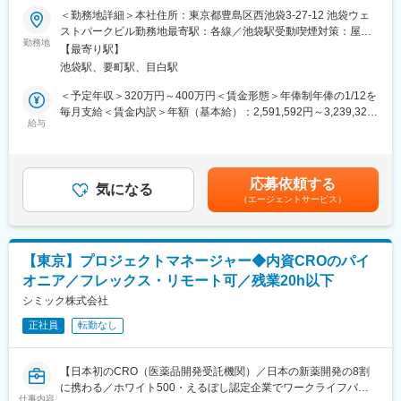
ア担当者に情報共有をします。
＜勤務地詳細＞本社住所：東京都豊島区西池袋3-27-12 池袋ウェ
・オペレーターからのエスカレーション対応
★9割以上が未経験入社◎経験不問！医療業界で活躍できます★
ストパークビル勤務地最寄駅：各線／池袋駅受動喫煙対策：屋内
勤務地
全面禁煙変更の範囲：会社の定める事業所
【問い合わせ対応数】
【最寄り駅】
＜魅力ポイント＞
・1日あたり8～20件程度
池袋駅、要町駅、目白駅
◎残業5～10h程度・土日祝休みで仕事とプライベートを両立！
◎子育てママも多数活躍！産休産後休暇取得率100%・育休復帰率
＜予定年収＞320万円～400万円＜賃金形態＞年俸制年俸の1/12を
■入社後の研修体制：
95%なので長期就業が叶う職場です。
毎月支給＜賃金内訳＞年額（基本給）：2,591,592円～3,239,320
（1）導入研修（約1週間）
給与
円固定残業手当/月：50,700円～63,390円（固定残業時間30時間0
人材開発部門による導入研修を実施。会社理解や業務全体の流れ
■職務内容：
分/月）超過した時間外労働の残業手当は追加支給＜月額＞
を学んでいただきます。
医療現場で使われる検査機器（例：自動染色装置など）に関し
266,666円～333,333円（12分割）（一律手当を含む）＜昇給有無
て、医療従事者からの問い合わせ対応をお任せします。
＞有＜残業手当＞有＜給与補足＞■昇給：能力評価年1回（目標管
（2）座学・ロールプレイング研修（約1か月）
応募依頼する
気になる
理制度による評価）■決算賞与制度あり：年1回賃金はあくまでも
業務知識を座学で学びつつ、ロールプレイングを通じて、まずは
（エージェントサービス）
＜具体的な業務内容＞
目安の金額であり、選考を通じて上下する可能性があります。月
フロント受電（受付対応）からスタートします。
・機器や試薬に関する電話問い合わせ対応
給(月額)は固定手当を含めた表記です。
・機器トラブルの電話による対応（トラブルシューティング）
（3）装置研修（約3か月）
・修理担当部門（フィールドサービス）への取次ぎ
実機見学やロールプレイングを行いながら、担当機種について理
【東京】プロジェクトマネージャー◆内資CROのパイ
・問い合わせ内容の記録・共有
解を深めていきます。
オニア／フレックス・リモート可／残業20h以下
【問い合わせがくる方】
シミック株式会社
（4）OJT研修（約4か月）
・臨床検査技師など、実際に機器を操作する医療従事者
先輩社員が横につき、実際の受電対応を行いながらサポート。段
正社員
転勤なし
階的に対応範囲を広げていきます。
【電話問い合わせ対応】
・1日7～10件程度
■働きやすい環境：
【日本初のCRO（医薬品開発受託機関）／日本の新薬開発の8割
・年間休日120日
に携わる／ホワイト500・えるぼし認定企業でワークライフバラ
■入社後の流れ：
仕事内容