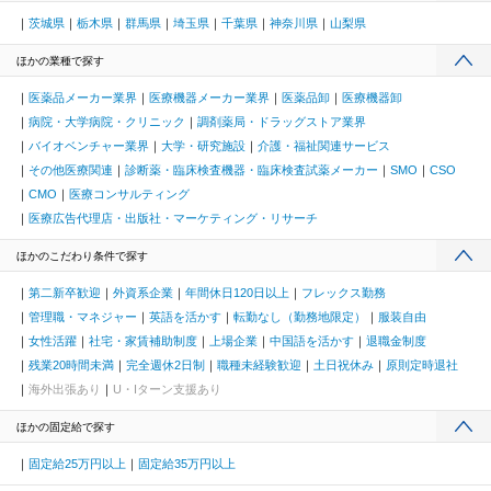
茨城県
栃木県
群馬県
埼玉県
千葉県
神奈川県
山梨県
ほかの業種で探す
医薬品メーカー業界
医療機器メーカー業界
医薬品卸
医療機器卸
病院・大学病院・クリニック
調剤薬局・ドラッグストア業界
バイオベンチャー業界
大学・研究施設
介護・福祉関連サービス
その他医療関連
診断薬・臨床検査機器・臨床検査試薬メーカー
SMO
CSO
CMO
医療コンサルティング
医療広告代理店・出版社・マーケティング・リサーチ
ほかのこだわり条件で探す
第二新卒歓迎
外資系企業
年間休日120日以上
フレックス勤務
管理職・マネジャー
英語を活かす
転勤なし（勤務地限定）
服装自由
女性活躍
社宅・家賃補助制度
上場企業
中国語を活かす
退職金制度
残業20時間未満
完全週休2日制
職種未経験歓迎
土日祝休み
原則定時退社
海外出張あり
U・Iターン支援あり
ほかの固定給で探す
固定給25万円以上
固定給35万円以上