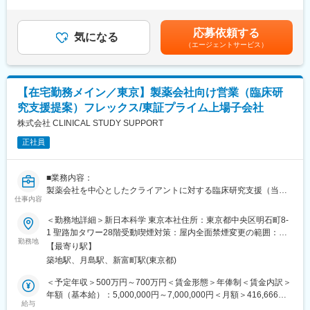
＞有＜残業手当＞有＜給与補足＞・賞与年2回（7月，12月）・昇
給年1回（7月）・CRA手当、外勤手当の支給あり賃金はあくまで
【当社の強み】
【組織構成】
も目安の金額であり、選考を通じて上下する可能性があります。
製薬企業だけではなく、希少疾患を対象とした医師主導治験も積
応募依頼する
業務を細分化して専任の担当者を設けることはせず、幅広く包括
気になる
月給(月額)は固定手当を含めた表記です。
極的に支援してきました。そのため、他のCROでは経験できない
（エージェントサービス）
的に業務を担当していただきます。
領域についての知識を習得したり、アカデミアとの接点が持てる
そのため、プロジェクト全体を俯瞰し、より深い業務理解とスキ
など、新たな体験を通じてスキルアップすることができます。
ルアップを図ることができ、とにかく学びが多くスピード感をも
って成長が見込める環境です。
【ビジョン】
【在宅勤務メイン／東京】製薬会社向け営業（臨床研
臨床開発を通じて社会貢献ができる企業をめざしている当社で
究支援提案）フレックス/東証プライム上場子会社
【働き方】
は、これからも幅広いサービス領域において、お客様から「DOT
同社では多様なニーズに合わせた、以下のような働き方を用意し
株式会社 CLINICAL STUDY SUPPORT
ワールドに頼めば何とかしてくれる」と言っていただけるよう
ていおります。就業改革に積極的であり、多様な働き方を希望す
な、強い“推進力”のあるCROへと成長していきます。
正社員
る方でも長期的に就業できる環境・制度が整っております。
変更の範囲：会社の定める業務
（1）フレックスタイム制度：10~15時がコアタイムとしたフレッ
■業務内容：
クスタイム制
製薬会社を中心としたクライアントに対する臨床研究支援（当社
（2）在宅勤務制度：週2日在宅勤務可能
仕事内容
業務）の提案を行うコンサルティング営業をお任せします。既存
（3）住宅手当：同業界ではかなり珍しい住宅手当を取り入れてお
顧客からのリピート案件獲得および新規顧客の開拓に向け、社内
＜勤務地詳細＞新日本科学 東京本社住所：東京都中央区明石町8-
ります。
関係部署と連携しながら営業活動を行っていただきます。
1 聖路加タワー28階受動喫煙対策：屋内全面禁煙変更の範囲：会
（4）年間休日125日
勤務地
社の定める事業所（リモートワーク含む）
【最寄り駅】
■業務詳細：
【当社の強み】
築地駅、月島駅、新富町駅(東京都)
・既存顧客への深耕営業・ニーズ深掘り
製薬企業だけではなく、希少疾患を対象とした医師主導治験も積
・新規問合せへのソリューション提案および新規開拓（既存顧客8
＜予定年収＞500万円～700万円＜賃金形態＞年俸制＜賃金内訳＞
極的に支援してきました。そのため、他のCROでは経験できない
割）
年額（基本給）：5,000,000円～7,000,000円＜月額＞416,666円
領域についての知識を習得したり、アカデミアとの接点が持てる
・見積書・提案書の作成、受注までの契約対応
給与
～583,333円（12分割）＜昇給有無＞有＜残業手当＞有＜給与補
など、新たな体験を通じてスキルアップすることができます。