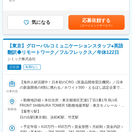
・見積書・提案書の作成、受注までの契約対応
給与
円～833,333円（12分割）＜昇給有無＞有＜残業手当＞無＜給与
ニー）や国内のパートナー企業との協業により幅広いリサーチク
・学会へのブース出展対応
補足＞※上記は一例です。経験・スキル等を総合的に考慮し決定し
エスチョンに対応し、日本のクライアントへ差別化に繋がるバリ
ます。■昇給あり賃金はあくまでも目安の金額であり、選考を通じ
ューを提供することが可能です。
役員直下の部門において、営業部門を牽引するリーダー（マネジ
て上下する可能性があります。月給(月額)は固定手当を含めた表記
応募依頼する
ャー）としてお迎えします。
気になる
です。
■組織について：
（エージェントサービス）
少数精鋭の組織につき、経営層と密に連携しながら、営業戦略の
・入社時は本社にて1週間程度の研修を実施し、業務理解だけでな
立案から実行、予算・進捗の管理といった部門運営まで、大きな
く他部署との交流も図ります。
裁量を持って取り組んでいただけます。
・クラウドサービス等を活用し、リモート勤務下でも問題なく意
役員へのダイレクトな提言や改善提案を通じ、営業組織の土台作
思疎通できる環境です。
【東京】グローバルコミュニケーションスタッフ※英語
りをリードしていく、経営に近い視点を持てるやりがいのあるポ
・年数回全社員研修や親睦会で部門間の相互理解を深め、日常業
翻訳◆リモートワーク／フルフレックス／年休122日
ジションです。
務の円滑な連携に繋げています。
シミック株式会社
■当社の強み：
変更の範囲：会社の定める業務
正社員
転勤なし
・多くの一般的なCROとは異なり、リアルワールドリサーチ
（RWR）に特化しています。
・安全性と有効性という基本的な情報に加え、患者主体の視点
【海外人材活躍中！日本初のCRO（医薬品開発受託機関）／日本
（QOL、満足度、選好、アンメットニーズ等）も含めて治療法を
の新薬開発の8割に携わる／ホワイト500・えるぼし認定企業でワ
多角的に評価することが極めて重要と考えており、これらのエビ
仕事内容
ークライフバランス◎】
デンス創出をスコープとするPatient Insightsチームを有していま
■業務内容：
＜勤務地詳細＞本社住所：東京都港区芝浦1丁目1番1号 BLUE
す。
海外クライアント・ベンダーとの英語でのコミュニケーション業
FRONT SHIBAURA TOWER S勤務地最寄駅：東京モノレール・
・研究の最終段階である論文化を担当するMedical Writingチーム
務をご担当いただきます。
勤務地
JR山手線／浜松町駅受動喫煙対策：屋内全面禁煙変更の範囲：会
を有しているのが強みです。これまで200報以上の論文に携わっ
【最寄り駅】
・英文メール対応
社の定める事業所
ています。当社が研究全体を通して支援することにより、研究の
日の出駅(東京都)、浜松町駅、竹芝駅
・Web会議でのコミュニケーションサポート
狙いや戦略に則して、研究計画の段階から論文化を見据えて支援
・ドキュメント翻訳・内容確認等
＜予定年収＞410万円～450万円＜賃金形態＞月給制＜賃金内訳＞
する体制を有しています。
上記に付随する事務サポート業務