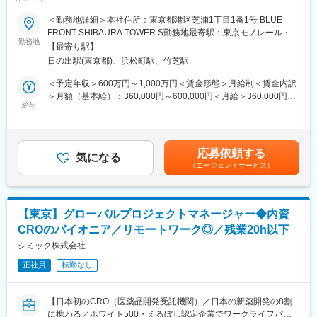
└月～日曜日のシフト制／土日勤務は月1回～3回程度
ンス◎】
入社後は、段階的に業務を習得できる研修・OJT体制を整えてい
・有給取得率：76.9％（2024年度）
■業務内容：
＜勤務地詳細＞本社住所：東京都港区芝浦1丁目1番1号 BLUE
ます。
シミック株式会社が受託する国内治験、国際治験のプロジェクト
FRONT SHIBAURA TOWER S勤務地最寄駅：東京モノレール・
医療機器や業務に初めて触れる方でも、無理なくスキルを身につ
・産前産後休業取得率：100％（2024年度）
マネジメント業務を担当していただきます。
勤務地
JR山手線／浜松町駅受動喫煙対策：屋内全面禁煙変更の範囲：会
けられる環境です。
【最寄り駅】
・育児休業復帰率：96％（2024年度）
社の定める事業所
日の出駅(東京都)、浜松町駅、竹芝駅
＜プロジェクト例＞
（1）導入研修（約1週間）
変更の範囲：会社の定める業務
・海外の製薬会社やバイオテックカンパニーから依頼された最先
＜予定年収＞600万円～1,000万円＜賃金形態＞月給制＜賃金内訳
人材開発部門による導入研修を実施。会社理解や業務全体の流れ
端の医薬品・医療機器・再生医療等製品の国内治験、国際治験
＞月額（基本給）：360,000円～600,000円＜月給＞360,000円～
を学んでいただきます。
（アジア試験を含む）、PMSのプロジェクト
給与
600,000円＜昇給有無＞有＜残業手当＞有＜給与補足＞※上記年収
・国内企業から依頼された最先端の医薬品・医療機器・再生医療
は時間外手当を含めません。※給与詳細は経験能力等を考慮し、当
（2）座学・ロールプレイング研修（約1か月）
等製品の国内治験、PMSのプロジェクトマネージメント
社規定により決定します。■賞与は、業績連動+個人評価+勤怠状
業務知識を座学で学びつつ、ロールプレイングを通じて、まずは
※経験と本人希望、案件難易度、個々の業務量などを踏まえてプロ
況により変動致します。賃金はあくまでも目安の金額であり、選
フロント受電（受付対応）からスタートします。
応募依頼する
ジェクトにアサインされます。
気になる
考を通じて上下する可能性があります。月給(月額)は固定手当を含
（エージェントサービス）
めた表記です。
（3）装置研修（約3か月）
〈具体的には〉
実機見学やロールプレイングを行いながら、担当機種について理
・クライアントとのコミュニケーション窓口として、クライアン
解を深めていきます。
トが要望する成果物を提供する
【東京】グローバルプロジェクトマネージャー◆内資
・プロジェクト横断的なタスク、タイムライン、予算の管理、課
（4）OJT研修（約4か月）
CROのパイオニア／リモートワーク◎／残業20h以下
題抽出、および解決を行う
先輩社員が横につき、実際の受電対応を行いながらサポート。段
・プロジェクト運営の改善提案を行う
シミック株式会社
階的に対応範囲を広げていきます。
正社員
転勤なし
■組織構成
■働きやすい環境：
現在25名ほど在籍しています
・残業時間：5～10h
CRO（外資・内資）でCRA・DM・PV等の経験がある方、製薬企
・土日祝休／年間休日120日
【日本初のCRO（医薬品開発受託機関）／日本の新薬開発の8割
業で10～20年以上臨床開発に携われてきた方など様々なメンバー
に携わる／ホワイト500・えるぼし認定企業でワークライフバラ