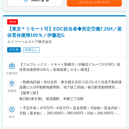
り、選考を通じて上下する可能性があります。月給(月額)は固定手
（エージェントサービス）
当を含めた表記です。
【就業環境の魅力】
・育児休業取得実績多数
■フルフレックスタイム制、リモートワーク制度（全日利用可）、
アクセライズには育休後復職している女性マネージャーが複数在
時短勤務制度など、効率的に働ける整っています。
籍しており、立場や状況を理解したうえで、あなたの復職後の活
NEW
■有給取得率70％、産休／育休後の復職率100％と、ワークライフ
躍をサポートしています。
【東京＊リモート可】EDC担当者◆所定労働7.25H／産
バランスを重視する社風です。
もちろん、育児・介護支援のための各種制度も充実しています。
休育休復帰100％／伊藤忠G
男性社員の育休取得実績もあります。
【当社の強み】
エイツーヘルスケア株式会社
■臨床試験の国際化が急速に進む現在、グローバル・スタディに対
■働き方について：
正社員
転勤なし
応できることが必須となっています。英語でコミュニケーション
・平均残業時間は10時間程と、ワークライフバランスを充実させ
ができるだけでなく、日本でより効率的に試験を実施するための
て働くことができます。
提案やリーダーシップが求められています。既に当社ではグロー
※固定残業代は30時間分を支給
【フルフレックス・リモート勤務可／伊藤忠グループのCRO／産
バル･スタディ経験のあるスタッフが350名を超え、さらなるグロ
休育休復帰率100％／長期就業しやすい環境】
ーバル対応力強化のために社内研修プログラムの充実を図ってい
仕事内容
ます。また、社内組織体制もグローバル・スタディを専属で実施
【業務内容】
するモニタリング部門を設け、CTMSやeTMFをサポートする
＜勤務地詳細＞本社住所：東京都文京区小石川1-4-1 住友不動産後
今回は、グローバルとeClinicalに強いフルサービスCRO（医薬
IH（In-House）-CRAも配置しています。
楽園ビル20F勤務地最寄駅：地下鉄三田線／春日駅受動喫煙対
品・医療機器開発業務受託機関）である当社において、EDCシス
勤務地
策：屋内全面禁煙変更の範囲：会社の定める事業所（リモートワ
【最寄り駅】
テムの構築・運用保守業務全般をお任せします。
■クライアントのご要望に応じて、アジア各国での開発に関する戦
ーク含む）
春日駅(東京都)、後楽園駅、本郷三丁目駅
略・薬事コンサルティング、薬事申請業務、現地の薬事制度・市
【業務詳細】
場調査等の薬事関連業務をサポートいたします。また、海外現地
＜予定年収＞470万円～636万円＜賃金形態＞月給制＜賃金内訳＞
■各種計画書・手順書の作成・レビュー
法人を通じて、モニタリング等の治験業務も提供いたします。
月額（基本給）：280,000円～380,000円＜月給＞280,000円～
■eCRF/データベースの設計
給与
380,000円＜昇給有無＞有＜残業手当＞有＜給与補足＞※経験・能
■エディットチェック設計（Data Validation Specification作成・レ
力・資格等考慮し、当社規程に則して決定します。■賞与：年2回
ビュー）
（標準支給月数：年間4.5ヶ月）■昇給：年1回■月残業20時間想定