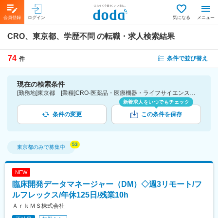
会員登録
ログイン
気になる
メニュー
CRO、東京都、学歴不問
の転職・求人検索結果
74
条件で並び替え
件
現在の検索条件
[勤務地]東京都 [業種]CRO-医薬品・医療機器・ライフサイエンス・医療系サービス [こだわり条件ピックアップ]学歴不問 [詳細条件](募集・採用情報)学歴不問
新着求人をいつでもチェック
条件の変更
この条件を保存
東京都
のみで募集中
NEW
臨床開発データマネージャー（DM）◇週3リモート/フ
ルフレックス/年休125日/残業10h
ＡｒｋＭＳ株式会社