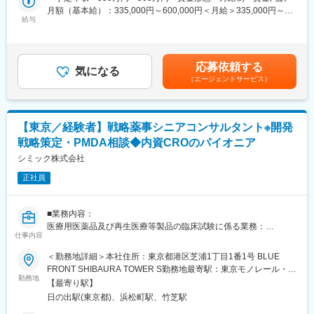
【CTD Project Manager】
月額（基本給）：335,000円～600,000円＜月給＞335,000円～
う。
・CTD 作製プロジェクトのマネジメント（臨床、非臨床、CMCパ
給与
600,000円＜昇給有無＞有＜残業手当＞有＜給与補足＞※給与詳細
▼
ート作成の進捗・予算管理と推進、関係部署との連携、調整クラ
は経験能力等を考慮し、当社規定により決定します。■賞与は、業
『シニアコンサルタント』 管理職として自身のプロジェクト業務
イアントとの窓口等、eCTDベンダーとの連絡調整など）
績連動+個人評価+勤怠状況により変動致します。賃金はあくまで
を遂行する他、チームメンバーへの適切な指示・マネジメントを
も目安の金額であり、選考を通じて上下する可能性があります。
行う。
応募依頼する
【Regulatory 関係文書作成者】
気になる
月給(月額)は固定手当を含めた表記です。
▼
（エージェントサービス）
・CTD第1部の作成、レビュー、QC点検、作成に伴う管理（進捗
『アソシエイトプリンシパル』 上級管理職として、部門横断的な
管理、関係部署との連携、調整等）
施策の遂行、リソース管理、人材育成、見積り作成、利益管理、
・CTD以外の当局提出資料の作成、レビュー、QC点検、作成に伴
ベンダー管理などを行う。
う管理（進捗管理、関係部署との連携、調整等）
【東京／経験者】戦略薬事シニアコンサルタント※開発
・承認申請後の照会事項回答案の作成、レビュー、QC点検、作成
変更の範囲：会社の定める業務
戦略策定・PMDA相談◆内資CROのパイオニア
に伴う管理（進捗管理、関係部署との連携、調整等）
シミック株式会社
（2）医療用医薬品、バイオ後続品等の一般的名称（JAN）申請・
正社員
届出、希少疾病用医薬品指定（ODD）相談・申請、対面助言資料
等の作成支援業務
・JAN申請・届出資料の作成、レビュー、QC点検、作成に伴う管
■業務内容：
理（進捗管理、関係部署との連携、調整等）
医療用医薬品及び再生医療等製品の臨床試験に係る業務：
・ODD相談・申請資料の作成、レビュー、QC点検、作成に伴う
仕事内容
1．開発戦略の策定
管理（進捗管理、関係部署との連携、調整等）
・日本の規制要件への対応状況の確認（ギャップ分析）
＜勤務地詳細＞本社住所：東京都港区芝浦1丁目1番1号 BLUE
・対面助言資料の作成、レビュー、QC点検、作成に伴う管理（進
・日本における臨床データパッケージの提案
FRONT SHIBAURA TOWER S勤務地最寄駅：東京モノレール・
捗管理、関係部署との連携、調整等）
・日本における適切なRegulatory pathwayの提案
勤務地
JR山手線／浜松町駅受動喫煙対策：屋内全面禁煙変更の範囲：会
【最寄り駅】
2．PMDA相談
社の定める事業所（リモートワーク含む）
■組織構成
日の出駅(東京都)、浜松町駅、竹芝駅
・PMDA相談業務リード
・グループ人数は約25名で、製薬企業出身の経験豊富な薬事スペ