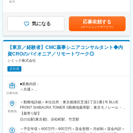
る環境です。
給与
400,000円＜昇給有無＞有＜残業手当＞有＜給与補足＞◇賞与：
・モニター業務
年２回業績貢献度評価により3～5ヶ月分（昨年実績：4.75ヶ月／
※配属先はご希望と適性に合わせて受託型プロジェクトもしくは派
■企業魅力
標準評価の場合）◇昇給：年１回※別途客先勤務手当あり賃金はあ
遣型プロジェクトに参画いただきます。
当社は現状に満足することなく常に革新を追求し続けます。製造
くまでも目安の金額であり、選考を通じて上下する可能性があり
応募依頼する
販売後調査事業、臨床開発事業、臨床研究事業、リアルワールド
気になる
ます。月給(月額)は固定手当を含めた表記です。
■就業環境
（エージェントサービス）
データ事業に加え、医療機器、再生医療、デジタル治療、アプリ
◇受託型の場合
を活用した予防やケアの領域においても、プロフェッショナル集
・平均残業時間は月10時間と少なめです。
団として、最適なソリューションを展開してまいります。医療の
・副業可（講師・翻訳・ライターなど実例あり）、柔軟なキャリ
最前線で求められるプレシジョンメディシンやデータを利活用し
【東京／経験者】CMC薬事シニアコンサルタント◆内
ア設計が可能
たエビデンスの創出など、日々進化し続ける医療・ヘルスケア業
・介護・看護休暇、時短勤務、在宅勤務の組み合わせも柔軟に運
資CROのパイオニア／リモートワーク◎
界において、革新的な取り組みに挑戦し続けます。
用
シミック株式会社
◇外部就労型の場合
変更の範囲：会社の定める業務
派遣先の就労環境におかれますが、ワークライフバランスに優れ
正社員
た労働環境をご提案可能です。また、ご希望とご経験に合わせて
部分在宅や完全在宅のPプロジェクトなど柔軟にご提案いたしま
■業務内容：
す。
＜共通＞
仕事内容
・CTD（CMCパート）および承認申請書の作成
■配属先プロジェクトについて
・CMCに関する各種相談対応・ドキュメント作成（社内外との連
外部就労型のプロジェクトはオンコロジーのプロジェクトが多
＜勤務地詳細＞本社住所：東京都港区芝浦1丁目1番1号 BLUE
携）
く、また国際共同治験（ICCC）の案件など、今後のキャリア構築
FRONT SHIBAURA TOWER S勤務地最寄駅：東京モノレール・
・海外クライアントとの英語（主にメール）でのコミュニケーシ
に優位な案件のご提案が可能です。製薬メーカーの案件も多いた
勤務地
JR山手線／浜松町駅受動喫煙対策：屋内全面禁煙変更の範囲：会
【最寄り駅】
ョン
め、メーカーCRAとして専門性を高めながら成長することができ
社の定める事業所（リモートワーク含む）
日の出駅(東京都)、浜松町駅、竹芝駅
＜領域別＞
る環境です。
１．低分子・バイオ医薬品領域
＜予定年収＞600万円～900万円＜賃金形態＞月給制＜賃金内訳＞
・治験届に添付するCMC関連文書の作成
■企業魅力