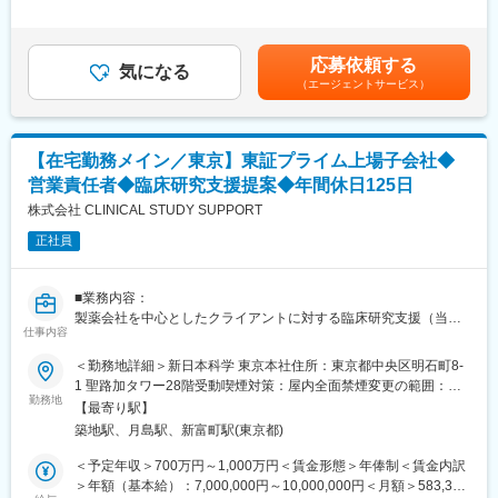
・学会へのブース出展対応
足＞※上記は一例です。経験・スキル等を総合的に考慮し決定しま
す。■昇給あり賃金はあくまでも目安の金額であり、選考を通じて
【ビジョン】
役員直下の部門にて、営業の専任担当（1名体制）としてご活躍い
上下する可能性があります。月給(月額)は固定手当を含めた表記で
臨床開発を通じて社会貢献ができる企業をめざしている当社で
応募依頼する
ただきます。
気になる
す。
は、これからも幅広いサービス領域において、お客様から「DOT
（エージェントサービス）
少数精鋭の組織だからこそ、スケジュール管理から提案手法の選
ワールドに頼めば何とかしてくれる」と言っていただけるよう
定、具体的な施策の提案まで、ご自身のこれまでのスキルを存分
な、強い“推進力”のあるCROへと成長していきます。
に活かせる自由度の高い環境です。
自律したプロフェッショナルとして、役員と直接コミュニケーシ
変更の範囲：会社の定める業務
【在宅勤務メイン／東京】東証プライム上場子会社◆
ョンを取りながら、現場の主役として裁量を持って業務を推進い
営業責任者◆臨床研究支援提案◆年間休日125日
ただけます。
株式会社 CLINICAL STUDY SUPPORT
■当社の強み：
正社員
・多くの一般的なCROとは異なり、リアルワールドリサーチ
（RWR）に特化しています。
・安全性と有効性という基本的な情報に加え、患者主体の視点
■業務内容：
（QOL、満足度、選好、アンメットニーズ等）も含めて治療法を
製薬会社を中心としたクライアントに対する臨床研究支援（当社
多角的に評価することが極めて重要と考えており、これらのエビ
仕事内容
業務）の提案を行うコンサルティング営業をお任せします。既存
デンス創出をスコープとするPatient Insightsチームを有していま
顧客からのリピート案件獲得および新規顧客の開拓に向け、社内
＜勤務地詳細＞新日本科学 東京本社住所：東京都中央区明石町8-
す。
関係部署と連携しながら営業活動を行っていただきます。
1 聖路加タワー28階受動喫煙対策：屋内全面禁煙変更の範囲：会
・研究の最終段階である論文化を担当するMedical Writingチーム
勤務地
社の定める事業所（リモートワーク含む）
を有しているのが強みです。これまで200報以上の論文に携わっ
【最寄り駅】
■業務詳細：
ています。当社が研究全体を通して支援することにより、研究の
築地駅、月島駅、新富町駅(東京都)
・既存顧客への深耕営業・ニーズ深掘り
狙いや戦略に則して、研究計画の段階から論文化を見据えて支援
・新規問合せへのソリューション提案および新規開拓（既存顧客8
＜予定年収＞700万円～1,000万円＜賃金形態＞年俸制＜賃金内訳
する体制を有しています。
割）
＞年額（基本給）：7,000,000円～10,000,000円＜月額＞583,333
・Evidera, Inc（グローバルにおけるRWRのリーディングカンパ