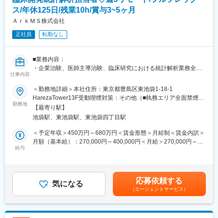
用
ス/年休125日/残業10h/賞与3~5ヶ月
■キャリア支援
ＡｒｋＭＳ株式会社
・入社後3か月のOJT＋各種e-learning研修
正社員
転勤なし
・GxP研修／英語／PM研修などの自己啓発支援
・3年でリーダー職、5年でマネージャー職を目指せる昇格制度
■業務内容：
■企業魅力
・企業治験、医師主導治験、臨床研究における統計解析業務全般
弊社は現状に満足することなく常に革新を追求し続けます。製造
仕事内容
（解析計画書、解析PRG作成が主な業務となります）
販売後調査事業、臨床開発事業、臨床研究事業、リアルワールド
データ事業に加え、医療機器、再生医療、デジタル治療、アプリ
＜勤務地詳細＞本社住所：東京都豊島区東池袋1-18-1
■就業環境
を活用した予防やケアの領域においても、プロフェッショナル集
HarezaTower13F受動喫煙対策：その他（■執務エリア全面禁煙）
・フルフレックス制度（コアタイムなし）
勤務地
団として、最適なソリューションを展開してまいります。医療の
変更の範囲：会社の定める事業所（リモートワーク含む）
【最寄り駅】
・リモート勤務あり
最前線で求められるプレシジョンメディシンやデータを利活用し
池袋駅、東池袋駅、東池袋四丁目駅
・平均残業時間は月10時間と少なめで、ワークライフバランスを
たエビデンスの創出など、日々進化し続ける医療・ヘルスケア業
重視
界において、革新的な取り組みに挑戦し続けます。
＜予定年収＞450万円～680万円＜賃金形態＞月給制＜賃金内訳＞
・短時間勤務制度（最短6時間）あり
月額（基本給）：270,000円～400,000円＜月給＞270,000円～
※入社後3カ月は導入研修を予定していますので、原則オフィスへ
給与
変更の範囲：会社の定める業務
400,000円＜昇給有無＞有＜残業手当＞有＜給与補足＞◇賞与：
出社していただくことになります
年２回業績貢献度評価により3～5ヶ月分（昨年実績：4ヶ月／標
◇安心の福利厚生
準評価の場合）◇昇給：年１回賃金はあくまでも目安の金額であ
・退職金・財形貯蓄・従業員持株会、遺族年金など、大手グルー
り、選考を通じて上下する可能性があります。月給(月額)は固定手
応募依頼する
プならではの手厚い制度
気になる
当を含めた表記です。
（エージェントサービス）
・定期健診、婦人科検診、人間ドック補助、ストレスチェックな
ど健康支援も充実
・副業可（講師・翻訳・ライターなど実例あり）、柔軟なキャリ
ア設計が可能