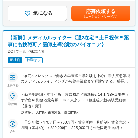
・薬事相談支援（PMDAとの窓口業務、相談資料、照会事項回
でも目安の金額であり、選考を通じて上下する可能性がありま
場調査等の薬事関連業務をサポートいたします。また、海外現地
答作成など）
す。月給(月額)は固定手当を含めた表記です。
法人を通じて、モニタリング等の治験業務も提供いたします。
応募依頼する
気になる
（エージェントサービス）
【組織構成】
業務を細分化して専任の担当者を設けることはせず、幅広く包括
的に業務を担当していただきます。
変更の範囲：会社の定める業務
そのため、プロジェクト全体を俯瞰し、より深い業務理解とスキ
【新橋】メディカルライター《週2在宅＊土日祝休＊薬
ルアップを図ることができ、とにかく学びが多くスピード感をも
事にも挑戦可／医師主導治験のパイオニア》
って成長が見込める環境です。
DOTワールド株式会社
【働き方】
正社員
転勤なし
同社では多様なニーズに合わせた、以下のような働き方を用意し
ていおります。就業改革に積極的であり、多様な働き方を希望す
る方でも長期的に就業できる環境・制度が整っております。
～在宅×フレックスで働き方◎医師主導治験を中心に希少疾患領域
のメディカルライティングから薬事業務まで経験できる、成長機
（1）フレックスタイム制度：10~15時がコアタイムとしたフレッ
仕事内容
会豊富なポジション！～
クスタイム制
【業務内容】
＜勤務地詳細＞本社住所：東京都港区東新橋2-14-1 NBFコモディ
（2）在宅勤務制度：フルリモート可能
◇医薬品・医療機器等の臨床開発に係る文書作成
オ汐留4F勤務地最寄駅：JR／東京メトロ銀座線／新橋駅受動喫煙
（3）副業制度：フリーランスでの契約実績もあり、今後はより積
・治験実施計画書
勤務地
対策：屋内全面禁煙変更の範囲：会社の定める事業所
極的に副業ないし兼業できる業務体制を構築していく予定です。
【最寄り駅】
・治験総括報告書
（4）時短勤務制度：6~8時間内の時間設定にて、時短勤務が可能
汐留駅、大門駅(東京都)、御成門駅
・論文作成や文献検索 等
です。
※経験次第で、薬事関連の業務を任せる場合あり
＜予定年収＞470万円～700万円＜賃金形態＞月給制＜賃金内訳＞
（5）住宅手当：同業界ではかなり珍しい住宅手当を取り入れてお
・治験計画届の作成、届出
月額（基本給）：280,000円～335,000円その他固定手当/月：
ります。
・薬事相談支援（PMDAとの窓口業務、相談資料、照会事項回
給与
10,000円～15,000円＜月給＞290,000円～350,000円＜昇給有無
（4）週5日未満の勤務も相談可能です
答作成など）