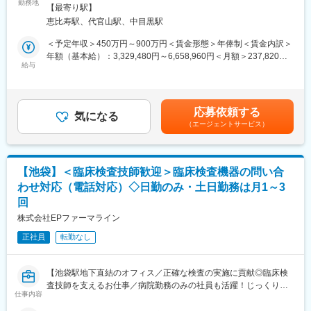
＜プロジェクトの例＞
勤務地
い合わせ対応を行います。
【最寄り駅】
・日本市場参入に伴う、薬事戦略立案、薬事申請業務の支援
・問い合わせ対応後には、対応記録の作成を行います。
恵比寿駅、代官山駅、中目黒駅
・薬事部門の業務サポート、業務プロセスの効率化支援
＜担当業務＞
＜予定年収＞450万円～900万円＜賃金形態＞年俸制＜賃金内訳＞
＜問い合わせ例＞
・薬事関連の各種法規制や手続きに関する情報収集
年額（基本給）：3,329,480円～6,658,960円＜月額＞237,820円
・機器の使い方、エラーに関する問い合わせ
・薬事戦略の検討と立案
給与
～475,640円（14分割）＜昇給有無＞有＜残業手当＞有＜給与補
・機器に付随するツールについての問い合わせ
・承認申請、当局対応等の実務支援
足＞※給与は前職・経験等を考慮し要相談■昇給：年1回（4月）賃
・機器の交換依頼対応 など
・業務フロー、手順書（SOP等）の作成・整備
金はあくまでも目安の金額であり、選考を通じて上下する可能性
・業務課題の特定および改善施策の立案・実行
があります。月給(月額)は固定手当を含めた表記です。
■英語スキルについて
応募依頼する
気になる
コールセンター運営のためのクライアントとの会議や、日々のメ
（エージェントサービス）
ールのやりとり、提出する報告資料の作成、研修資料の翻訳な
■当社の魅力
ど、クライアントとのコミュニケーションにおいて英語を使用し
◇契約形態も個人の都合でフレキシブルに変更可能であり、フレ
ます。特に週1回のクライアントとの定例会議では業務進捗や運営
ックスはもちろん、ポジションによってはフルリモートや週4勤務
の課題について英語で報告、質疑応答もお任せします。
【池袋】＜臨床検査技師歓迎＞臨床検査機器の問い合
まで対応可能です。
わせ対応（電話対応）◇日勤のみ・土日勤務は月1～3
社長自身が「100人100通りの働き方」を掲げ、社員が自由な働き
変更の範囲：会社の定める業務
回
方を実現しています。
※入社時点でのフルリモート/週4勤務は不可となります
株式会社EPファーマライン
◇コンサルやCRO出身など、多様なバックグラウンドを持つ社員
正社員
転勤なし
が在籍しており、各業界のナレッジを研修や全社MTGにて積極的
に蓄積・共有を行っております。他の業界のナレッジをもとに、
更なるスキル・キャリアアップや独立に向けた支援が充実してい
【池袋駅地下直結のオフィス／正確な検査の実施に貢献◎臨床検
ます。
査技師を支えるお仕事／病院勤務のみの社員も活躍！じっくり学
仕事内容
べる環境です】
■当社の紹介