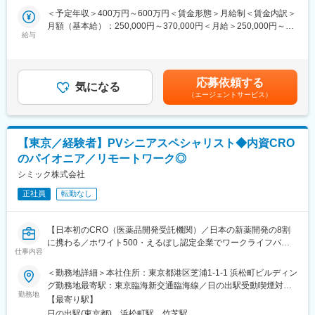
【業務内容】
＜予定年収＞400万円～600万円＜賃金形態＞月給制＜賃金内訳＞
変更の範囲：会社の定める業務
■プロトコル作成支援（解析パート等）
月額（基本給）：250,000円～370,000円＜月給＞250,000円～
■例数設計等統計サポート
給与
370,000円＜昇給有無＞有＜残業手当＞有＜給与補足＞■年収モデ
■ドキュメント作成・レビュー：
ル：月給12ヶ月分＋賞与■賞与：年2回（標準支給月数：4.5ヶ
統計解析計画書、図表レイアウト、解析用データセット仕様書、
月）■昇給：年1回※上記年収に別途残業代も支給致します。※表記
解析仕様書など
の年収・月給はあくまで目安であり、前職・ご経験を考慮の上、
応募依頼する
■SASプログラミング（データセット、結果）作成及びバリデーシ
気になる
決定致します。賃金はあくまでも目安の金額であり、選考を通じ
（エージェントサービス）
ョン
て上下する可能性があります。月給(月額)は固定手当を含めた表記
■クライアントとの折衝を含むプロジェクト運営全般
です。
【就業環境の魅力】
【東京／経験者】PVシニアスペシャリスト◆内資CRO
■フレックスタイム制、在宅勤務制度（週4日まで）、時短勤務制
のパイオニア／リモートワーク◎
度など、効率的に働ける環境が整っています。
■有給取得率70％など、ワークライフバランスを重視する社風で
シミック株式会社
す。
正社員
転勤なし
■育休、産休後の復職率は100％を維持しています。
【当社の強み】
【日本初のCRO（医薬品開発受託機関）／日本の新薬開発の8割
臨床試験の国際化が急速に進む現在、グローバル・スタディに対
に携わる／ホワイト500・えるぼし認定企業でワークライフバラ
応できることが必須となっています。英語でコミュニケーション
仕事内容
ンス◎】
ができるだけでなく、日本でより効率的に試験を実施するための
■業務内容
＜勤務地詳細＞本社住所：東京都港区芝浦1-1-1 浜松町ビルディン
提案やリーダーシップが求められています。既にエイツーヘルス
◇PVのプロジェクト推進、次世代を担う後進メンバーの育成
グ勤務地最寄駅：東京臨海新交通臨海線／日の出駅受動喫煙対
ケアではグローバル･スタディ経験のあるスタッフは350名を超
プロジェクトチームの中心としてリーダーシップをとり、若手担
勤務地
策：屋内全面禁煙変更の範囲：会社の定める事業所（リモートワ
え、さらなるグローバル対応力強化のため社内の研修プログラム
【最寄り駅】
当者へのOJTや後進メンバーの育成に積極的に関与していただき
ーク含む）
の充実を図っています。また、社内組織体制もグローバル・スタ
日の出駅(東京都)、浜松町駅、竹芝駅