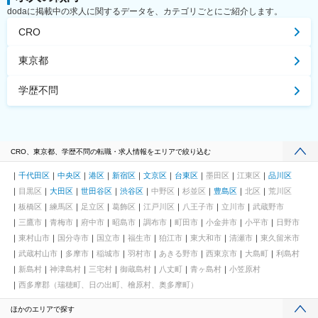
dodaに掲載中の求人に関するデータを、カテゴリごとにご紹介します。
CRO
東京都
学歴不問
CRO、東京都、学歴不問の転職・求人情報をエリアで絞り込む
千代田区
中央区
港区
新宿区
文京区
台東区
墨田区
江東区
品川区
目黒区
大田区
世田谷区
渋谷区
中野区
杉並区
豊島区
北区
荒川区
板橋区
練馬区
足立区
葛飾区
江戸川区
八王子市
立川市
武蔵野市
三鷹市
青梅市
府中市
昭島市
調布市
町田市
小金井市
小平市
日野市
東村山市
国分寺市
国立市
福生市
狛江市
東大和市
清瀬市
東久留米市
武蔵村山市
多摩市
稲城市
羽村市
あきる野市
西東京市
大島町
利島村
新島村
神津島村
三宅村
御蔵島村
八丈町
青ヶ島村
小笠原村
西多摩郡（瑞穂町、日の出町、檜原村、奥多摩町）
ほかのエリアで探す