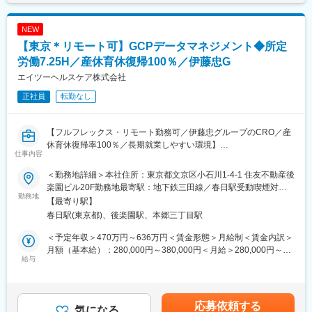
上下する可能性があります。月給(月額)は固定手当を含めた表記で
できます。
す。
最近の派遣案件の傾向はグローバル試験が多く、領域はオンコロ
NEW
ジー、プライマリー、指定難病など幅広く、年単位で進めていく
【東京＊リモート可】GCPデータマネジメント◆所定
ものがほとんどです。
入社後はあなたの希望を伺った上で派遣先を決定しますので、興
労働7.25H／産休育休復帰100％／伊藤忠G
味のある領域ややってみたいこと、遠慮なく仰ってください。
エイツーヘルスケア株式会社
正社員
転勤なし
＜クライアント先について＞
多くは製薬メーカーですが、医療機器メーカー、再生医療等製品
メーカーなどの案件もあります。
【フルフレックス・リモート勤務可／伊藤忠グループのCRO／産
派遣先を選ぶのはあなた自身ですので、数ある案件の中からご自
休育休復帰率100％／長期就業しやすい環境】
身のキャリアパスにあった派遣先をマッチングします。
仕事内容
【業務内容】
■サポート体制：
＜勤務地詳細＞本社住所：東京都文京区小石川1-4-1 住友不動産後
今回は、グローバルとeClinicalに強いフルサービスCRO（医薬
・充実したメンター制度
楽園ビル20F勤務地最寄駅：地下鉄三田線／春日駅受動喫煙対
品・医療機器開発業務受託機関）である当社において、データマ
勤務地
経験豊富なマネージャーが専任のメンターとして担当します。あ
策：屋内全面禁煙変更の範囲：会社の定める事業所（リモートワ
【最寄り駅】
ネジメント業務全般をお任せします。
なたの味方になり、仕事やキャリアのこと、プライベートのこ
ーク含む）
春日駅(東京都)、後楽園駅、本郷三丁目駅
と、いつでも何でも親身にご相談に乗ります！
【業務詳細】
＜予定年収＞470万円～636万円＜賃金形態＞月給制＜賃金内訳＞
■各種計画書・手順書の作成・レビュー(DMP、eCRF、各種チェ
・研修体制
月額（基本給）：280,000円～380,000円＜月給＞280,000円～
ック 等)
給与
参加必須な定例会や研修はありませんが、英語（英会話、TOEIC
380,000円＜昇給有無＞有＜残業手当＞有＜給与補足＞※経験・能
■各種システムテスト
対策）や、興味のある疾患・分野の研修など、リクエストに応じ
力・資格等考慮し、当社規程に則して決定します。■賞与：年2回
■データマネジメント運用業務(データクリーニング,コーディング,
て企画しています。
（標準支給月数：年間4.5ヶ月）■昇給：年1回■月残業20時間想定
データベースロック 等)
※現在すべての研修をオンラインで実施しており、後日の動画聴講
の場合：年収520万円～700万円賃金はあくまでも目安の金額であ
応募依頼する
■多様なデータのデータ収集・管理プロセスの検討 等
気になる
も可能です。