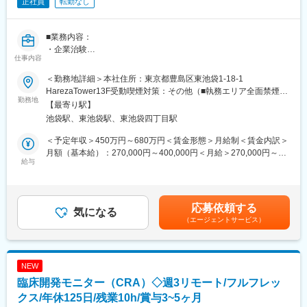
正社員
転勤なし
■業務内容：
・企業治験
仕事内容
・医師主導治験
・臨床研究におけるデータマネジメント業務全般
＜勤務地詳細＞本社住所：東京都豊島区東池袋1-18-1
・EDC構築、維持管理全般
HarezaTower13F受動喫煙対策：その他（■執務エリア全面禁煙）
勤務地
変更の範囲：会社の定める事業所
【最寄り駅】
■就業環境
池袋駅、東池袋駅、東池袋四丁目駅
・フルフレックス制度（コアタイムなし）
・リモート勤務あり
＜予定年収＞450万円～680万円＜賃金形態＞月給制＜賃金内訳＞
・平均残業時間は月10時間と少なめで、ワークライフバランスを
月額（基本給）：270,000円～400,000円＜月給＞270,000円～
重視
給与
400,000円＜昇給有無＞有＜残業手当＞有＜給与補足＞◇賞与：
・短時間勤務制度（最短6時間）あり
年２回業績貢献度評価により3～5ヶ月分（昨年実績：4.75ヶ月／
◇安心の福利厚生
標準評価の場合）◇昇給：年１回賃金はあくまでも目安の金額で
・退職金・財形貯蓄・従業員持株会、遺族年金、カフェテリアプ
あり、選考を通じて上下する可能性があります。月給(月額)は固定
応募依頼する
ランなど、大手グループならではの手厚い制度
気になる
手当を含めた表記です。
（エージェントサービス）
・定期健診、婦人科検診、人間ドック補助、ストレスチェックな
ど健康支援も充実
・副業可（講師・翻訳・ライターなど実例あり）、柔軟なキャリ
ア設計が可能
NEW
◇ライフイベント支援
臨床開発モニター（CRA）◇週3リモート/フルフレッ
・育休取得率・復帰率ともに100％。男性社員の育休実績もあり
・介護・看護休暇、時短勤務、在宅勤務の組み合わせも柔軟に運
クス/年休125日/残業10h/賞与3~5ヶ月