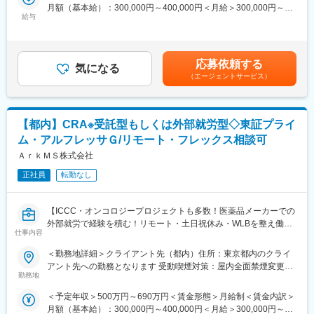
者より具体的にお話／相談させていただきます。
月額（基本給）：300,000円～400,000円＜月給＞300,000円～
ードで見るシミック、各職種の仕事紹介、社員インタビューなど
※応募意思は不問となります！面談後に選考意思を確認いたしま
給与
400,000円＜昇給有無＞有＜残業手当＞有＜給与補足＞◇賞与：
を掲載しております。
す。
年２回業績貢献度評価により3～5ヶ月分（昨年実績：4.75ヶ月／
是非ご確認ください！
※可能な範囲で具体的な案件なども紹介いたします。
標準評価の場合）◇昇給：年１回※別途客先勤務手当あり賃金はあ
※配属先はご希望と適性に合わせて受託型プロジェクトもしくは派
くまでも目安の金額であり、選考を通じて上下する可能性があり
＜TOPページ＞
応募依頼する
遣型プロジェクトに参画いただきます。
気になる
ます。月給(月額)は固定手当を含めた表記です。
https://cmic-jobs.com/
（エージェントサービス）
＜シミックについて＞
■就業環境
https://cmic-jobs.com/company/
◇受託型の場合
＜最新のニュース/トピックス＞
・平均残業時間は月10時間と少なめです。
https://cmic-jobs.com/topics/
【都内】CRA※受託型もしくは外部就労型◇東証プライ
・副業可（講師・翻訳・ライターなど実例あり）、柔軟なキャリ
＜社員インタビュー＞
ム・アルフレッサＧ/リモート・フレックス相談可
ア設計が可能
https://cmic-jobs.com/interview/
・介護・看護休暇、時短勤務、在宅勤務の組み合わせも柔軟に運
ＡｒｋＭＳ株式会社
用
正社員
転勤なし
◇外部就労型の場合
派遣先の就労環境におかれますが、ワークライフバランスに優れ
変更の範囲：会社の定める業務
た労働環境をご提案可能です。また、ご希望とご経験に合わせて
【ICCC・オンコロジープロジェクトも多数！医薬品メーカーでの
部分在宅や完全在宅のプロジェクトなど柔軟にご提案いたしま
外部就労で経験を積む！リモート・土日祝休み・WLBを整え働き
す。
仕事内容
方改善】
■業務内容：
＜勤務地詳細＞クライアント先（都内）住所：東京都内のクライ
■配属先プロジェクトについて
受託型プロジェクトでの臨床開発モニターもしくは、当社の臨床
アント先への勤務となります 受動喫煙対策：屋内全面禁煙変更の
外部就労型のプロジェクトはオンコロジーのプロジェクトが多
開発モニターとして内資系、外資系の製薬企業、および、内資
勤務地
範囲：会社の定める事業所
く、また国際共同治験（ICCC）の案件など、今後のキャリア構築
系、外資系のCRO等のクライアント先にてモニター業務をお任せ
に優位な案件のご提案が可能です。製薬メーカーの案件も多いた
＜予定年収＞500万円～690万円＜賃金形態＞月給制＜賃金内訳＞
します。
め、メーカーCRAとして専門性を高めながら成長することができ
月額（基本給）：300,000円～400,000円＜月給＞300,000円～
・企業治験、医師主導治験におけるやプロジェクトマネジメント