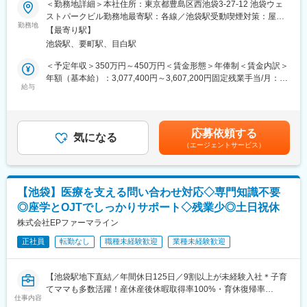
当社は製薬企業向けにビジネス・ITコンサルティングサービス、
＜勤務地詳細＞本社住所：東京都豊島区西池袋3-27-12 池袋ウェ
★臨床検査技師として臨床経験活かす◎医療機関のリアルが分か
BPOサービス、ITシステムサービス（システム開発・マネージド
ストパークビル勤務地最寄駅：各線／池袋駅受動喫煙対策：屋内
っているからこそできるお仕事です★
勤務地
サービス）を提供いています。製薬業界に関する知見とコンサル
全面禁煙変更の範囲：会社の定める事業所
【最寄り駅】
ティングファームとしての課題解決力を活かし、お客様のビジネ
池袋駅、要町駅、目白駅
＜魅力ポイント＞
スに高品質なサービスを提供します。現在、クライアントの100%
◎デスクワーク！池袋駅地下直結のオフィス
は製薬会社であり、クライアントの95%以上が長期的なパートナ
＜予定年収＞350万円～450万円＜賃金形態＞年俸制＜賃金内訳＞
◎病院勤務のみの方も安心！丁寧な研修と周りに相談しやすい環
ーとして当社を選び続けています。
年額（基本給）：3,077,400円～3,607,200円固定残業手当/月：
境です
給与
60,150円～74,400円（固定残業時間30時間0分/月）超過した時間
変更の範囲：会社の定める業務
外労働の残業手当は追加支給＜月額＞316,600円～375,000円（12
■職務内容：
分割）（一律手当を含む）＜昇給有無＞有＜残業手当＞有＜給与
医療機器メーカーの窓口担当として、製品を使用する中で発生す
補足＞■昇給：能力評価年1回（目標管理制度による評価）■決算
応募依頼する
る、不具合や不明点、検査機器などに関するお客様からの問い合
気になる
賞与制度あり：年1回賃金はあくまでも目安の金額であり、選考を
（エージェントサービス）
わせに電話で対応していただきます。
通じて上下する可能性があります。月給(月額)は固定手当を含めた
★病院や検査センターなどで働く、臨床検査技師からのお問合せ
表記です。
がメインです。
【池袋】医療を支える問い合わせ対応◇専門知識不要
【具体的な業務内容】
◎座学とOJTでしっかりサポート◇残業少◎土日祝休
・検査室で使用する機器に対するお問合せ電話対応
（機器取扱方法、機器トラブル対応、試薬など）
株式会社EPファーマライン
※一問一答ではなく、お客様と会話しながら一緒に原因を追究し、
正社員
転勤なし
職種未経験歓迎
業種未経験歓迎
解決に導きます。
※落ち着いた環境で、1件1件丁寧に対応できるスタイルです。
【池袋駅地下直結／年間休日125日／9割以上が未経験入社＊子育
・フィールドサービス部門への取次業務
てママも多数活躍！産休産後休暇取得率100%・育休復帰率
└原因が判明し、それが物理的な原因である場合、該当するエリ
仕事内容
95%】