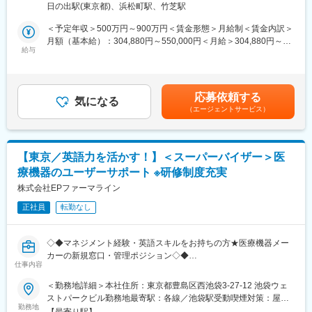
上の注意」の解説書）
日の出駅(東京都)、浜松町駅、竹芝駅
※ご年齢によっては、就業規則上、契約社員採用の可能性がありま
・医療機器関連PV業務（治験包括／ICCC／市販後）
す
＜予定年収＞500万円～900万円＜賃金形態＞月給制＜賃金内訳＞
・再生医療等製品関連PV業務
月額（基本給）：304,880円～550,000円＜月給＞304,880円～
・PV業務に関するコンサルティング
＜具体的に＞
給与
550,000円＜昇給有無＞有＜残業手当＞有＜給与補足＞※上記年収
・ARGUSjマルチテナントレンタルサービス
メディカルライティング部としては国内最大規模であり、メーカ
は時間外手当を含めません。※給与詳細は経験能力等を考慮し、当
内資・外資系、メガファーマからベンチャー企業、アカデミアま
ー出身のシニアライターから社内外からキャリアチェンジをした
社規定により決定します。■賞与は、業績連動+個人評価+勤怠状
で多くのクライアントを支援しています（※2024年実績 78社、
若手のメンバーまで幅広いメンバーが活躍しています。
況により変動致します。賃金はあくまでも目安の金額であり、選
最長クライアント14年以上）
応募依頼する
年間15～20件程度のCTD作成を行っており、国内の製薬メーカ
気になる
考を通じて上下する可能性があります。月給(月額)は固定手当を含
（エージェントサービス）
ー、バイオベンチャー、アカデミアだけではなく海外案件の受託
めた表記です。
■働き方：
も豊富で、最新の医薬品の情報に常に触れることができます。
フレックスタイム制度とテレワーク制度を活用した柔軟な働き方
メディカルライターとしてのスキルを積むことはもちろん、海外
が可能です。育児と両立しながら業務を行っている社員も多く在
のクライアントに対して日本の薬事規制に沿った作成方針の提案
籍しています。
【東京／英語力を活かす！】＜スーパーバイザー＞医
を行うなど、幅広い経験を積むことができます。
現在はプロジェクトなどの状況に応じてリモートワークと出社を
療機器のユーザーサポート ※研修制度充実
うまく使い分けながら、効率の良い働き方を実現しています。
■担当プロジェクトについて
株式会社EPファーマライン
ご経験と本人希望、案件難易度、個々の業務量などを踏まえてプ
変更の範囲：会社の定める業務
正社員
転勤なし
ロジェクトにアサインされます。
※前職ではPMS中心の経験を積まれてきた方でも、治験の総括報
告書作成や承認申請資料（CTD）作成などの他のプロジェクト経
◇◆マネジメント経験・英語スキルをお持ちの方★医療機器メー
験を積むことができます。
カーの新規窓口・管理ポジション◇◆
仕事内容
■働き方：
■求人概要：
＜勤務地詳細＞本社住所：東京都豊島区西池袋3-27-12 池袋ウェ
フレックスタイム制度とテレワーク制度を活用した柔軟な働き方
糖尿病患者向けの血糖測定器に関する問い合わせ窓口にて、スー
ストパークビル勤務地最寄駅：各線／池袋駅受動喫煙対策：屋内
が可能です。育児と両立しながら業務を行っている社員も多く在
パーバイザー（SV）もしくはサブスーパーバイザー（SSV）とし
勤務地
全面禁煙変更の範囲：会社の定める事業所