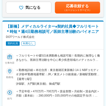
■システム構築（画面構築およびエディットチェック実装）
変更の範囲：会社の定める業務
の場合：年収520万円～700万円賃金はあくまでも目安の金額であ
応募依頼する
■画面テスト、エディットチェックテスト
気になる
り、選考を通じて上下する可能性があります。月給(月額)は固定手
（エージェントサービス）
■操作トレーニングマニュアル作成、トレーニング実施
当を含めた表記です。
■ユーザアカウント管理
■システム・リタイアメント対応 等
【新橋】メディカルライター※契約社員◆フルリモート
【就業環境の魅力】
＊時短＊週4日勤務相談可／医師主導治験のパイオニア
■フルフレックスタイム制、リモートワーク制度（全日利用可）、
時短勤務制度など、効率的に働ける整っています。
DOTワールド株式会社
■有給取得率70％、産休／育休後の復職率100％と、ワークライフ
契約社員
転勤なし
バランスを重視する社風です。
【当社の強み】
～フルリモートや週5日未満勤務も相談可能！長期的に無理なく働
■臨床試験の国際化が急速に進む現在、グローバル・スタディに対
きながら、医師主導治験を中心に希少疾患領域のメディカルライ
応できることが必須となっています。英語でコミュニケーション
仕事内容
ティングから薬事業務まで経験できる、成長機会豊富なポジショ
ができるだけでなく、日本でより効率的に試験を実施するための
ン！～
＜勤務地詳細＞本社住所：東京都港区東新橋2-14-1 NBFコモディ
提案やリーダーシップが求められています。既に当社ではグロー
オ汐留4F勤務地最寄駅：JR／東京メトロ銀座線／新橋駅受動喫煙
バル･スタディ経験のあるスタッフが350名を超え、さらなるグロ
【業務内容】
勤務地
対策：屋内全面禁煙変更の範囲：会社の定める事業所（リモート
ーバル対応力強化のために社内研修プログラムの充実を図ってい
【最寄り駅】
◇医薬品・医療機器等の臨床開発に係る文書作成
ワーク含む）
ます。また、社内組織体制もグローバル・スタディを専属で実施
汐留駅、大門駅(東京都)、御成門駅
・治験実施計画書
するモニタリング部門を設け、CTMSやeTMFをサポートする
・治験総括報告書
＜予定年収＞470万円～700万円＜賃金形態＞月給制＜賃金内訳＞
IH（In-House）-CRAも配置しています。
・論文作成や文献検索 等
月額（基本給）：280,000円～335,000円その他固定手当/月：
※経験次第で、薬事関連の業務を任せる場合あり
給与
10,000円～15,000円＜月給＞290,000円～350,000円＜昇給有無
■クライアントのご要望に応じて、アジア各国での開発に関する戦
・治験計画届の作成、届出
＞有＜残業手当＞有＜給与補足＞・昇給／賞与無し賃金はあくま
略・薬事コンサルティング、薬事申請業務、現地の薬事制度・市