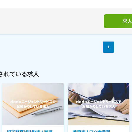
求人
1
されている求人
特定非営利活動法人国連
学校法人白百合学園