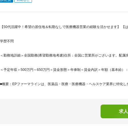
【50代活躍中！希望の居住地＆転勤なしで医療機器営業の経験を活かせます】 【は
学歴不問
＜勤務地詳細＞全国勤務(希望勤務地考慮)住所：全国に営業所がございます。配属先
＜予定年収＞500万円～650万円＜賃金形態＞年俸制＜賃金内訳＞年額（基本給）：5,000,
■概要：EPファーマラインは、医薬品・医療・医療機器・ヘルスケア業界に特化した
求人