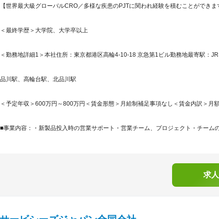
【世界最大級グローバルCRO／多様な疾患のPJTに関われ経験を積むことができま
＜最終学歴＞大学院、大学卒以上
＜勤務地詳細1＞本社住所：東京都港区高輪4-10-18 京急第1ビル勤務地最寄駅：JR
品川駅、高輪台駅、北品川駅
＜予定年収＞600万円～800万円＜賃金形態＞月給制補足事項なし＜賃金内訳＞月額（基本
■事業内容：・新製品投入時の営業サポート・営業チーム、プロジェクト・チームの編
求人