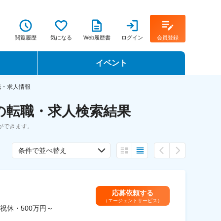
閲覧履歴
気になる
Web履歴書
ログイン
会員登録
イベント
転職イベント・転職セミナー
職・求人情報
の転職・求人検索結果
転職フェア
ができます。
転職セミナー動画
条件で並べ替え
応募依頼する
（エージェントサービス）
休・500万円～