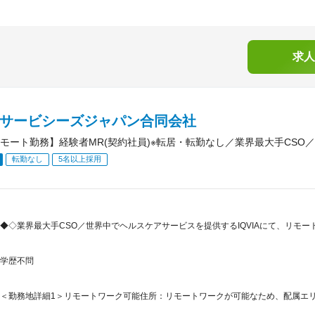
求人
IAサービシーズジャパン合同会社
モート勤務】経験者MR(契約社員)※転居・転勤なし／業界最大手CSO／
転勤なし
5名以上採用
◆◇業界最大手CSO／世界中でヘルスケアサービスを提供するIQVIAにて、リモー
学歴不問
＜勤務地詳細1＞リモートワーク可能住所：リモートワークが可能なため、配属エリア