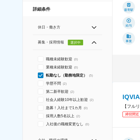
詳細条件
最寄駅
給与
休日・働き方
事業
募集・採用情報
選択中
職種未経験歓迎
(
0
)
業種未経験歓迎
(
0
)
転勤なし（勤務地限定）
(
5
)
学歴不問
(
2
)
第二新卒歓迎
(
2
)
IQV
社会人経験10年以上歓迎
(
2
)
【フルリ
急募！入社まで1カ月
(
0
)
締切間近
採用人数5名以上
(
2
)
入社後の職種変更なし
(
0
)