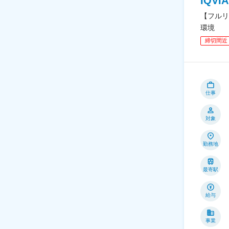
IQV
【フルリ
環境
締切間近
仕事
対象
勤務地
最寄駅
給与
事業