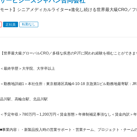
IAサービシーズジャパン合同会社
モート】シニアメディカルライター※進化し続ける世界最大級CRO／
転勤なし
正社員
【世界最大級グローバルCRO／多様な疾患のPJTに関われ経験を積むことができます／
＜最終学歴＞大学院、大学卒以上
＜勤務地詳細1＞本社住所：東京都港区高輪4-10-18 京急第1ビル勤務地最寄駅：JR
品川駅、高輪台駅、北品川駅
＜予定年収＞780万円～1,200万円＜賃金形態＞年俸制補足事項なし＜賃金内訳＞年額（基本
■事業内容：・新製品投入時の営業サポート・営業チーム、プロジェクト・チームの編