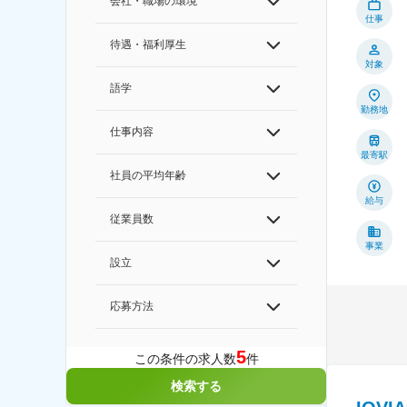
会社・職場の環境
仕事
待遇・福利厚生
対象
語学
勤務地
仕事内容
最寄駅
社員の平均年齢
給与
従業員数
事業
設立
応募方法
5
この条件の求人数
件
検索する