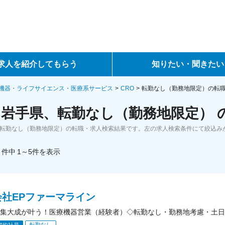
求人を紹介してもらう
知りたい・聞きたい
ントサービス
転職ノウハウ
機器・ライフサイエンス・医療系サービス
CRO
転勤なし（勤務地限定）の転
、岩手県、転勤なし（勤務地限定） 
サービス
データで見る転職
、転勤なし（勤務地限定）の転職・求人検索結果です。左の求人検索条件にて絞込み
ーエージェントサービス
コラム・インタビュー
件中
1～5
件
を表示
転職Q&A
会社EPファーマライン
集大成が叶う！医療機器営業（経験者）◇転勤なし・勤務地考慮・土日祝
転勤なし
契約社員