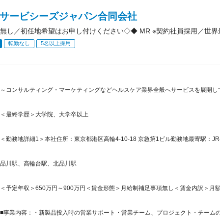
IAサービシーズジャパン合同会社
無し／初任地希望はお申し付けください◇◆ MR ※契約社員採用／世界
転勤なし
5名以上採用
～コンサルティング・マーケティングなどヘルスケア業界全般へサービスを展開し
＜最終学歴＞大学院、大学卒以上
＜勤務地詳細1＞本社住所：東京都港区高輪4-10-18 京急第1ビル勤務地最寄駅：JR
品川駅、高輪台駅、北品川駅
＜予定年収＞650万円～900万円＜賃金形態＞月給制補足事項無し＜賃金内訳＞月額（基本
■事業内容：・新製品投入時の営業サポート・営業チーム、プロジェクト・チームの編