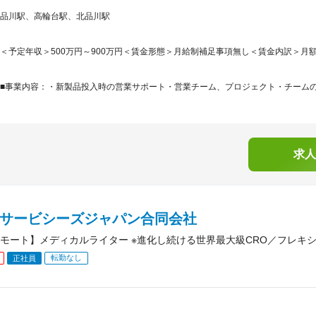
品川駅、高輪台駅、北品川駅
＜予定年収＞500万円～900万円＜賃金形態＞月給制補足事項無し＜賃金内訳＞月額（基本
■事業内容：・新製品投入時の営業サポート・営業チーム、プロジェクト・チームの編
求人
IAサービシーズジャパン合同会社
モート】メディカルライター ※進化し続ける世界最大級CRO／フレキ
転勤なし
正社員