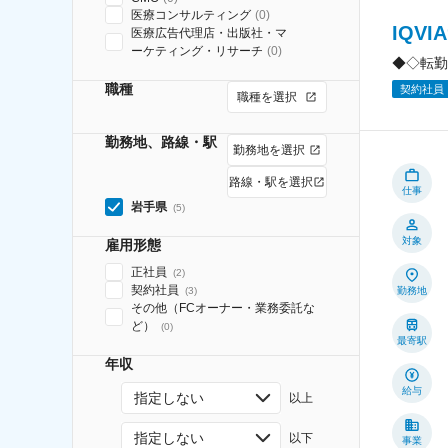
医療コンサルティング
(
0
)
IQV
医療広告代理店・出版社・マ
ーケティング・リサーチ
(
0
)
◆◇転勤
職種
契約社員
職種を選択
勤務地、路線・駅
勤務地を選択
路線・駅を選択
仕事
岩手県
(
5
)
対象
雇用形態
正社員
(
2
)
契約社員
(
3
)
勤務地
その他（FCオーナー・業務委託な
ど）
(
0
)
最寄駅
年収
給与
指定しない
以上
指定しない
以下
事業