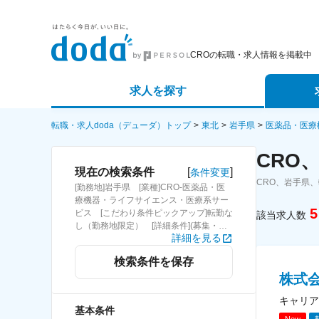
CROの転職・求人情報を掲載中
求人を探す
詳細条件から探す
エージェ
転職・求人doda（デューダ）トップ
東北
岩手県
医薬品・医療
CRO
新着求人から探す
スカウト
[
]
現在の検索条件
条件変更
CRO、岩手県
[勤務地]岩手県 [業種]CRO-医薬品・医
求人特集から探す
パートナ
療機器・ライフサイエンス・医療系サー
5
ビス [こだわり条件ピックアップ]転勤な
該当求人数
し（勤務地限定） [詳細条件](募集・採
詳細を見る
用情報)転勤なし（勤務地限定）
検索条件を保存
株式
キャリア
基本条件
New