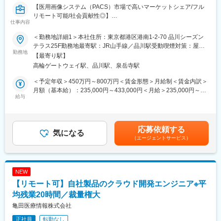
【医用画像システム（PACS）市場で高いマーケットシェア/フル
◇また、医療現場に貢献したいという当社の思いは、日本国内だ
リモート可能/社会貢献性◎】
けに留まらず、既に、シンガポールとタイに駐在所を置き、現地
仕事内容
の病院にアプローチを始めています。医用システム業界はここ数
■業務概要：
年急成長を遂げています。
＜勤務地詳細1＞本社住所：東京都港区港南1-2-70 品川シーズン
当社が新規事業として取り組んでいるデータ利活用事業に関わる
◇現在では病院内での使用から病院間の地域連携（地域医療）
テラス25F勤務地最寄駅：JR山手線／品川駅受動喫煙対策：屋内
開発業務を担当頂きます。
勤務地
等、将来へ向けた新たな展開が始まっており、医用システム業界
喫煙可能場所あり＜勤務地詳細2＞全国（ご自宅からのフルリモー
【最寄り駅】
全国の医療機関から収集される大規模医療データの基盤開発をお
が担う役割は今後ますます大きくなっていくと考えられます。
ト中心）住所：全国各地 受動喫煙対策：敷地内全面禁煙変更の範
高輪ゲートウェイ駅、品川駅、泉岳寺駅
任せします。AWS・GCP環境でのETL開発やデータ分析基盤、可
◇当社で働くことで、医用システムを通じて社会に貢献している
囲：会社の定める事業所（リモートワーク含む）
視化アプリケーション開発など、医療DXを支える新規事業の中核
という充実感や誇りを感じられることが魅力です。日々求められ
＜予定年収＞450万円～800万円＜賃金形態＞月給制＜賃金内訳＞
ポジションです。
る変化に対し、企業としても、個人としても成長していくことが
月額（基本給）：235,000円～433,000円＜月給＞235,000円～
給与
患者や医療従事者のためになることへ繋がっていくと当社では考
433,000円＜昇給有無＞有＜残業手当＞有＜給与補足＞※給与詳細
■募集部署からのメッセージ：
えています。
は、経験・スキル等を考慮の上、判断します。想定年収は25h分
当社は医用画像システムを中心にクラウドサービスを展開してい
の時間外手当を含んで計算しております。■昇給：年1回■賞与：
ます。
変更の範囲：会社の定める業務
年2回※基準額：約4.1ヶ月分/年（業績により変動あり）賃金はあ
応募依頼する
所属となる新規事業開発本部では、AIやPHRアプリ、データ利活
気になる
くまでも目安の金額であり、選考を通じて上下する可能性があり
（エージェントサービス）
用など多くの新規事業を担当しています。
ます。月給(月額)は固定手当を含めた表記です。
企業風土として風通しが良く、様々なアイデアを提案可能です。
日本や世界の医療に貢献する新しいサービスを一緒に作りません
か。
NEW
【リモート可】自社製品のクラウド開発エンジニア※平
■働き方：
勤務形態は出社、リモートを柔軟に組み合わせて利用可能です。
均残業20時間／裁量権大
亀田医療情報株式会社
■当社の特徴：
正社員
転勤なし
◇東証プライム市場に上場する「テクマトリックス株式会社」医