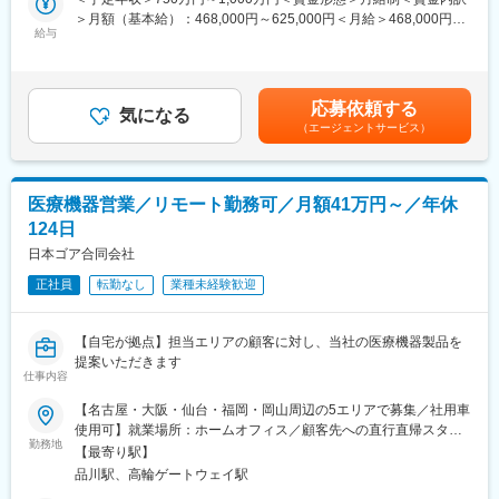
目指すメンバーとして、日本市場における製品の普及と今後控え
りします。自ら販売した商品がどのように使われているか見るこ
＞月額（基本給）：468,000円～625,000円＜月給＞468,000円～
る製品群の Pre-launch sales activities 関連する業務に従事頂きま
とができる、医療機器営業ならではの業務です。
給与
625,000円＜昇給有無＞有＜残業手当＞有＜給与補足＞※給与はご
す。
※整形外科の場合、計画手術がメインとなるため緊急手術はほぼあ
経験・スキルを考慮し決定いたします■昇給：年1回■賞与：年2回
りません。
（会社の業績及び個人の貢献により賞与を支給）※選考過程でマネ
■業務内容
※平均的に週1～3回の手術立ち会いが発生します。
ージャーポジションの場合は管理監督者扱いになります賃金はあ
・大学病院や基幹病院を中心に、頭蓋・顎関節領域のインプラン
応募依頼する
（7～8月は子供の症例が増えるため繁忙期となり、毎日立ち会い
気になる
くまでも目安の金額であり、選考を通じて上下する可能性があり
ト製品（チタン・吸収性プレート）の提案
が発生する可能性もあります）
（エージェントサービス）
ます。月給(月額)は固定手当を含めた表記です。
・医師や医局との関係構築、症例に応じた製品選定・提案
・既存顧客対応中心、売上拡大に向けた新規顧客開拓も実施
■入社後の流れ：
・学会や医局説明会での情報提供、ワークショップ対応
・入社後1週間程：東京本社にて業務に必要な知識や業界に関する
医療機器営業／リモート勤務可／月額41万円～／年休
・手術立ち合い（予定オペ中心、緊急・夜間・突発的な休日対応
座学研修を行います。
はほぼ想定なし）
124日
・3カ月から半年ほど：先輩社員の営業に同行しながら実際の業務
・注文後、ロジスティクスやカスタマーサポートと連携し納品ま
を経験していただきます。
日本ゴア合同会社
で調整
・製品知識習得のため参考書・社内資料を活用し、OJTや年2回の
正社員
転勤なし
業種未経験歓迎
■評価について：
トレーニングの受講可能
・月間売上が評価指標となります。売上と連動して年収が決まる
ため、頑張りはしっかり評価されます。
【自宅が拠点】担当エリアの顧客に対し、当社の医療機器製品を
■業務の魅力
※インセンティブ支給ではなく月給が上がるため、1か月ごとに収
提案いただきます
競合製品との差別化や新製品上市により、提案の幅が広がる環境
入が大きくバラつくこともありません。
仕事内容
です。
予定オペ中心で働きやすく、専門性を深めながら医療現場に貢献
変更の範囲：会社の定める業務
【名古屋・大阪・仙台・福岡・岡山周辺の5エリアで募集／社用車
できます。
使用可】就業場所：ホームオフィス／顧客先への直行直帰スタイ
勤務地
ル(1)名古屋エリア愛知県、岐阜県、福井県、三重県(2)大阪エリア
【最寄り駅】
■担当エリア
滋賀県、京都府、大阪府、兵庫県、奈良県、和歌山県(3)仙台エリ
品川駅、高輪ゲートウェイ駅
東北エリアの担当、メインは宮城県を想定。
ア宮城県、青森県、秋田県、山形県、岩手県、福島県※上記東北6