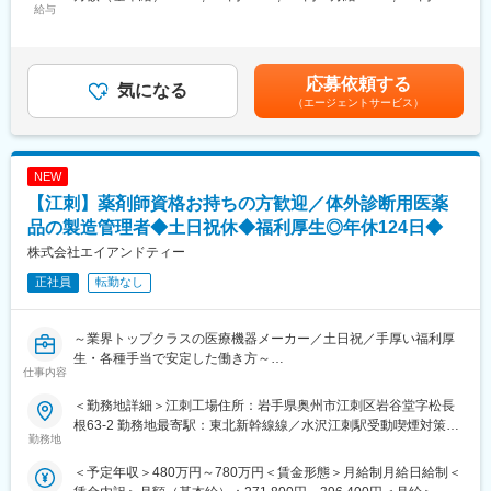
・小型産業機器のソフト開発業務
給与
されております。過去リハビリ学会の展示会にも参加をして展開
380,000円＜昇給有無＞有＜残業手当＞有＜給与補足＞※スキル、
・オーダーメイドのドレッドミル（ランニングマシン）、健康機
をしております。
経験により異なります。■賞与：年2回（入社初年度は1回）※業績
器、医療機器のソフト開発
トレッドミルは基本的に、国内展開がベースになっております。
により変動■昇給：年1回賃金はあくまでも目安の金額であり、選
・その他上記に付随する業務となります。
考を通じて上下する可能性があります。月給(月額)は固定手当を含
応募依頼する
気になる
変更の範囲：会社の定める業務
めた表記です。
（エージェントサービス）
■当社について：
・当社は世界トップシェアを誇り「自動ネジ供給機」を設計から
製造まで一貫生産が行える国内随一の専門メーカーであり、
「OHTAKEブランド」は世界中の工場に欠かせない存在です。
NEW
・地方にある中小企業でありながら、世界に通用する製品をつく
【江刺】薬剤師資格お持ちの方歓迎／体外診断用医薬
るメーカーです。世界中から問い合わせが来ます。
・大学や研究機関等とも協働し、研究開発にも力を入れていま
品の製造管理者◆土日祝休◆福利厚生◎年休124日◆
す。
株式会社エイアンドティー
・市場規模が１兆円超の健康福祉産業において、ビジネス的にポ
正社員
転勤なし
テンシャルの高く、「売れる商品」を保有しています。
■自社商品「自動ねじ供給機」と「トレッドミル」に関して：
～業界トップクラスの医療機器メーカー／土日祝／手厚い福利厚
<自動ねじ供給機＞
生・各種手当で安定した働き方～
ねじを自動でラインに供給するための商品になります。本商品は
仕事内容
【バリエーション】と【カスタマイズ可能】という強みを生かし
■職務内容：
グローバルトップシェアを誇っております。
＜勤務地詳細＞江刺工場住所：岩手県奥州市江刺区岩谷堂字松長
体外診断用医薬品及び医療機器の製造工場（奥州市）の製造管理
自動ねじ供給機は、国内外ともに販売網を拡大しております。
根63-2 勤務地最寄駅：東北新幹線線／水沢江刺駅受動喫煙対策：
者として品質管理業務をお任せします。
勤務地
敷地内喫煙可能場所あり変更の範囲：会社の定める事業所
<トレッドミル>
＜予定年収＞480万円～780万円＜賃金形態＞月給制月給日給制＜
【具体的には】
製品は国や大学などの研究機関や、プロスポーツ施設などに導入