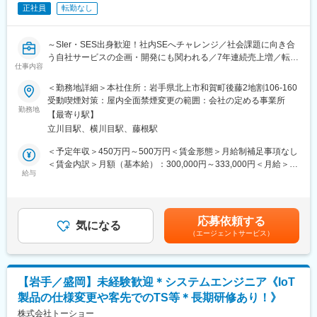
全く無い方でも立ち上りが可能となっております。
正社員
転勤なし
・正社員登用は前提の採用です。就業態度に問題がなければ原則
登用となり、業界トップクラスシェアを誇る優良企業の正社員と
して安定就業が可能です。（登用率98%、試験やノルマなし）
～SIer・SES出身歓迎！社内SEへチャレンジ／社会課題に向き合
・業界トップクラスのIoT製品や医療システムに触れる事が可能で
う自社サービスの企画・開発にも関われる／7年連続売上増／転勤
す。また、販売スキルだけでなく薬局運営コンサルティングのス
仕事内容
なし／年間休日115日～
キルも習得可能なため市場価値向上が可能です。
＜勤務地詳細＞本社住所：岩手県北上市和賀町後藤2地割106-160
■職務概要：
受動喫煙対策：屋内全面禁煙変更の範囲：会社の定める事業所
【ポジションの魅力】
医療インフラを支える「在宅医療管理システム」の開発・運用、
勤務地
・同社の製品やシステムが、24時間止めてはならない医療現場の
【最寄り駅】
および社内業務システムの企画・開発を主導する社内SE・エンジ
安心安全や、医療従事者の負担軽減に大きく貢献しています。
立川目駅、横川目駅、藤根駅
ニアを募集します。
・調剤というニッチな分野で、業界トップクラスのシェアを誇る
既存の枠にとらわれず、医療現場や患者様、そして社員が抱える
＜予定年収＞450万円～500万円＜賃金形態＞月給制補足事項なし
製品が多数あります。寡占市場だからこそ、競合製品を使ってい
課題をITの力で解決し、事業成長と医療の質向上に貢献できるポ
＜賃金内訳＞月額（基本給）：300,000円～333,000円＜月給＞
る顧客からいかにシェアを獲得するか、試行錯誤する面白さがあ
ジションです。
給与
300,000円～333,000円＜昇給有無＞有＜残業手当＞有＜給与補足
ります。
＞※上記年収には、賞与3ヶ月分を含みます。■人事考課：年1回
・同社の営業に決まったマニュアルはなく、自分なりの創意工夫
■業務詳細：
（6月）■賞与：年2回（7月・12月）賃金はあくまでも目安の金額
が重要です。また個人だけでなく拠点単位での表彰制度もありチ
◇患者・病院向け「在宅医療管理システム」の企画・開発・運用
であり、選考を通じて上下する可能性があります。月給(月額)は固
ーム一丸で取り組む環境も魅力です。
応募依頼する
・患者様のバイタルデータ管理や、病院・医師との連携を支援す
気になる
定手当を含めた表記です。
（エージェントサービス）
る自社Webサービスの機能追加・改修
【同社について】
・医療現場のニーズをヒアリングし、UI／UXを改善する等の要件
当社は売上高256億円、全国77拠点、従業員数570名規模を誇る調
定義から実装まで
剤機器メーカーです。1971年創業と半世紀以上歴史をもち、特に
◇社内業務系システムの企画・開発（DX推進）
1980年代から他社に先駆けてスウェーデンなどヨーロッパに販売
【岩手／盛岡】未経験歓迎＊システムエンジニア《IoT
・各部署の業務フローを分析し、効率化を図るための業務システ
網を拡大してきました。国内だけでなく、海外での売上も安定的
製品の仕様変更や客先でのTS等＊長期研修あり！》
ムやツールの内製開発
に伸びているため経営が安定しています。
・社内業務システムの運用・保守、改善提案
株式会社トーショー