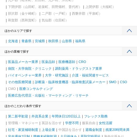
下閉伊郡（山田町、岩泉町、田野畑村、普代村）
上閉伊郡（大槌町）
胆沢郡（金ケ崎町）
二戸郡（一戸町）
西磐井郡（平泉町）
和賀郡（西和賀町）
気仙郡（住田町）
ほかのエリアで探す
北海道
青森県
宮城県
秋田県
山形県
福島県
ほかの業種で探す
医薬品メーカー業界
医薬品卸
医療機器卸
CRO
病院・大学病院・クリニック
調剤薬局・ドラッグストア業界
バイオベンチャー業界
大学・研究施設
介護・福祉関連サービス
その他医療関連
診断薬・臨床検査機器・臨床検査試薬メーカー
SMO
CSO
CMO
医療コンサルティング
医療広告代理店・出版社・マーケティング・リサーチ
ほかのこだわり条件で探す
第二新卒歓迎
外資系企業
年間休日120日以上
フレックス勤務
管理職・マネジャー
英語を活かす
学歴不問
服装自由
女性活躍
社宅・家賃補助制度
上場企業
中国語を活かす
退職金制度
残業20時間未満
完全週休2日制
職種未経験歓迎
土日祝休み
原則定時退社
海外出張あり