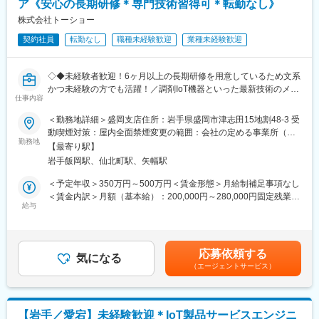
ア《安心の長期研修＊専門技術習得可＊転勤なし》
- 最先端技術に携われる：CEATEC AWARD受賞製品や循環型水利
用システムなど、革新的な技術に関われます
株式会社トーショー
- スキルアップを全面支援：業務に必要な資格取得を会社が積極的
契約社員
転勤なし
職種未経験歓迎
業種未経験歓迎
にサポート。大型自動車免許、けん引免許、フォークリフト、重
機操作など、幅広い資格にチャレンジできます
◇◆未経験者歓迎！6ヶ月以上の長期研修を用意しているため文系
■組織構成：
かつ未経験の方でも活躍！／調剤IoT機器といった最新技術のメン
防災事業部には10名程が在籍しており、「Whole Earth Cube / レ
仕事内容
テナンスが可能！／原則転勤は無いため特定エリアで就業された
スキューブ」の開発と営業保守、WOTA社の総販売代理店として
い方も歓迎！社会貢献性の高い仕事◆◇
＜勤務地詳細＞盛岡支店住所：岩手県盛岡市津志田15地割48-3 受
WOTASTOREの管理運営などを行っています。
動喫煙対策：屋内全面禁煙変更の範囲：会社の定める事業所（リ
開発職は専任が1名（設計担当）、他部署との兼任が2名（技術
【はじめに】
勤務地
モートワーク含む）
者）在籍しています。
【最寄り駅】
当ポジションはフィールドエンジニアと言われる、自社製品を購
岩手飯岡駅、仙北町駅、矢幅駅
入されたお客様先へ出向き、機械やシステムのメンテナンスを行
■「Whole Earth Cube / レスキューブ」：
う技術職となります。
＜予定年収＞350万円～500万円＜賃金形態＞月給制補足事項なし
当社が開発する完全オフグリッド型モバイルモジュールです。電
メンテナンススキルの市場価値は上昇の一途を辿っており、同社
＜賃金内訳＞月額（基本給）：200,000円～280,000円固定残業手
気や水道などのインフラが寸断された災害時に、在宅医療患者を
で得られるスキルも例外ではありません。完全未経験から市場価
給与
当/月：40,000円～70,000円（固定残業時間33時間0分/月）超過し
含む被災者が長期的に避難生活を送れることを目指して開発、改
値を高める事ができる貴重な求人となります。
た時間外労働の残業手当は追加支給＜月給＞240,000円～350,000
良を重ねています。レスキューブには持続可能なエネルギーを生
円（一律手当を含む）＜昇給有無＞有＜残業手当＞有＜給与補足
み出す発電装置、繰り返し水を再生する浄水、下水処理機能が搭
【業務内容】
＞※給与詳細は、年齢・スキルを考慮し決定します。■昇給：年1
載されています。世界中の誰もが、エネルギーのない過酷な状況
応募依頼する
同社のフィールドエンジニアとして主力製品である「全自動調剤
気になる
回■賞与：年2回年収420万円／30歳 経験5年年収500万円／32歳
下にあっても快適に暮らすことのできる、ユニバーサルなデザイ
（エージェントサービス）
分包機」や「リアルタイム薬品管理装置」といった調剤IoT機器の
経験7年賃金はあくまでも目安の金額であり、選考を通じて上下す
ン。拡張性の高いモジュールで、使用する人・目的・場所・状況
メンテナンスを行います。
る可能性があります。月給(月額)は固定手当を含めた表記です。
に合わせて持続可能でより快適な暮らしを提供します。
【業務詳細】
【岩手／愛宕】未経験歓迎＊IoT製品サービスエンジニ