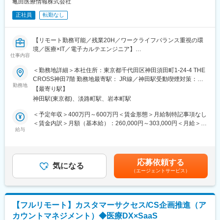
亀田医療情報株式会社
正社員
転勤なし
■ミッション：自社開発サービスの電子カルテをとりまく、医療機
関で必要な各サービスや製品と電子カルテをつないで、統合的・
総合的な医療情報サービスをお客様に届けること。
【リモート勤務可能／残業20H／ワークライフバランス重視の環
境／医療×IT／電子カルテエンジニア】
■組織：東京麹町本社メンバー、大阪オフィスメンバーなど拠点を
仕事内容
越えたメンバー構成です。
■業務概要：
＜勤務地詳細＞本社住所：東京都千代田区神田須田町1-24-4 THE
当社メインプロダクトである電子カルテシステムのクラウド版の
■業務イメージ：
CROSS神田7階 勤務地最寄駅： JR線／神田駅受動喫煙対策：屋
提供がスタートし、クリニックや病院などの医療施設に導入が進
勤務地
Slack・GoogleWorkspace・Notionなどをコミュニケーションツ
内全面禁煙変更の範囲：会社の定める事業所（リモートワーク含
【最寄り駅】
んでいます。本ポジションでは自社電子カルテシステムの開発エ
ールとして活用し随時情報を共有し開発を進めていただきます。
む）
神田駅(東京都)、淡路町駅、岩本町駅
ンジニアを募集しています。
■夜間勤務：
＜予定年収＞400万円～600万円＜賃金形態＞月給制特記事項なし
■業務詳細：
・定期メンテナンスなどで月に1-2回、30分から60分程度
＜賃金内訳＞月額（基本給）：260,000円～303,000円＜月給＞
オンプレ環境で提供しているWEB型電子カルテシステムの開発を
給与
※ご入社後は経験やスキルに応じてお任せしていく予定（半年前後
260,000円～303,000円＜昇給有無＞有＜残業手当＞有＜給与補足
担っていただき、その中で医療業界の知識を取得していただきま
想定）
＞前職考慮して決定致します。また、上記年収には年間賞与（3か
す。中長期的にはクラウドカルテ「blanc（ブラン）」の開発や、
月）、残業代（想定残業時間：20時間）を含みます。※モデル年
Azureを始めクラウド基盤を活用するSaaS・WebAPIの開発に携
■開発環境：
収32歳：500万円43歳：680万円（管理職）賃金はあくまでも目
応募依頼する
わっていただきます。
気になる
・バックエンド・フロントエンド：C#
安の金額であり、選考を通じて上下する可能性があります。月給
（エージェントサービス）
・IDE：Visual Studio VS Code
(月額)は固定手当を含めた表記です。
■開発環境：
・課題管理など：JIRA、Bitbucket
・バックエンド：Java
・コミュニケーションツール：Slack、Google Meet
・IDE：Visual Studio VS Code
【フルリモート】カスタマーサクセス/CS企画推進（ア
・課題管理など：JIRA、Bitbucket
変更の範囲：会社の定める業務
カウントマネジメント）◆医療DX×SaaS
・コミュニケーションツール：Slack、Google Meet