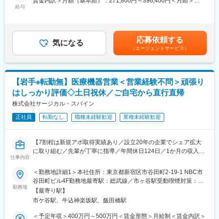
賃金内訳＞月額（基本給）：271,800円～396,400円＜月給＞
・体外診断用医薬品や医療機器の検査、出荷判定
されております。過去リハビリ学会の展示会にも参加をして展開
給与
271,800円～396,400円＜昇給有無＞有＜残業手当＞有＜給与補足
・規制当局への届け出、各種認証機関監査対応などの薬事関連業
をしております。
＞■予定年収には資格手当（薬剤師免許保有者：15,000円）、残
務
トレッドミルは基本的に、国内展開がベースになっております。
業手当、モデル賞与を含めた額になります。■残業手当：有（所定
・製造記録から取得されたデータの分析、解析などの評価
労働時間超は時給単価×1、法定労働時間超は時給単価×1.25で計
・不具合発生時の調査、対策検討、報告書の作成
応募依頼する
変更の範囲：会社の定める業務
気になる
算、記載金額は選考を通じて上下する可能性があります。）賃金
・良い品質の製品が安定的に生産、出荷されるような社内ルール
（エージェントサービス）
はあくまでも目安の金額であり、選考を通じて上下する可能性が
の維持・構築
あります。月給(月額)は固定手当を含めた表記です。
■配属先：
【岩手※転勤無】医療機器営業＜営業経験不問＞頑張り
品質管理部門：計14名
・グループリーダー：40代 ／製造管理者：30代 ／その他課員12
はしっかり評価◇土日祝休／ご自宅から直行直帰
名：20～50代
株式会社サージカル・スパイン
入社後は、現担当の製造管理者と共に業務に従事いただきます。
正社員
転勤なし
職種未経験歓迎
業種未経験歓迎
■キャリアアップ：
薬剤師資格を活かした製造管理者業務に並行して医療機器に関す
【7割程は新規アポ取得実績あり／設立20年の企業でシェア拡大
る業務経験を積むことにより、品質保証業務をはじめとした幅広
に取り組む／先輩が丁寧に指導／年間休日124日／1か月の収入の
いキャリアアップを目指すことが可能です。
仕事内容
バラツキがなし】
＜勤務地詳細1＞本社住所：東京都新宿区市谷田町2-19-1 NBC市
■職務内容：
■当社の特徴：
谷田町ビル4F勤務地最寄駅：総武線／市ヶ谷駅受動喫煙対策：屋
整形外科領域において、脊椎インプラントをはじめとする、当社
（1）幅広い製品を開発、製造、販売、保守まで一貫体制で展開す
勤務地
内喫煙可能場所あり＜勤務地詳細2＞ご自宅住所：ご自宅が拠点と
【最寄り駅】
製品の販売、情報提供をお任せします。
る数少ない総合技術メーカー
なります。 受動喫煙対策：屋内全面禁煙変更の範囲：会社の定め
市ケ谷駅、牛込神楽坂駅、飯田橋駅
（2）LISもLASも業界トップクラスの製品で、国公立や大学付属
る事業所
＜具体的な業務内容＞
病院への導入実績多数
＜予定年収＞400万円～500万円＜賃金形態＞月給制＜賃金内訳＞