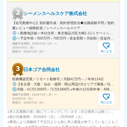
シーメンスヘルスケア株式会社
【在宅勤務中心】契約書作成・契約管理担当◆法務経験不問／契約
書レビュー経験歓迎／シーメンスヘルスケア
＜勤務地詳細＞本社住所：東京都品川区大崎1-11-1 ゲートシティ大崎ウエストタワー勤務地最寄駅：JR線／大崎駅受動喫煙対策：屋内全面禁煙変更の範囲：会社の定める事業所（リモートワーク含む）
＜予定年収＞500万円～700万円＜賃金形態＞月給制＜賃金内訳＞月額（基本給）：250,000円～500,000円＜月給＞250,000円～500,000円＜昇給有無＞有＜残業手当＞有＜給与補足＞※給与詳細は経験・能力・前職給与等を踏まえて決定致します。■昇給：年1回（10月）■賞与：年2回（6月・12月）賃金はあくまでも目安の金額であり、選考を通じて上下する可能性があります。月給(月額)は固定手当を含めた表記です。
掲載予定期間：
2026/7/23（木）
〜
2026/10/21（水）
気になる
更新日：
2026/7/23（木）
日本ゴア合同会社
医療機器営業／リモート勤務可／月額41万円～／年休124日
【名古屋・大阪・仙台・福岡・岡山周辺の5エリアで募集／社用車使用可】就業場所：ホームオフィス／顧客先への直行直帰スタイル(1)名古屋エリア愛知県、岐阜県、福井県、三重県(2)大阪エリア滋賀県、京都府、大阪府、兵庫県、奈良県、和歌山県(3)仙台エリア宮城県、青森県、秋田県、山形県、岩手県、福島県※上記東北6件をチームで担当(4)福岡エリア福岡県、大分県、佐賀県、熊本県、長崎県、宮崎県、鹿児島県、沖縄県(5)岡山エリア鳥取県、島根県、岡山県、広島県、山口県※今後は東京エリアでの募集も予定です。◎社用車での訪問が可能です◎訪問のない日は在宅勤務となります◎研修、社内の打ち合わせ、イベント等で出社が発生する可能性がございます◎転勤は基本ありません本社：東京都港区港南1-8-15 Wビル14F受動喫煙対策：敷地内全面禁煙
月額：41万5,000円～71万9,666円 ※年俸の12分割年俸：498万円～863万5,992円（固定残業手当を含む）＋Sales Pay（内訳）年額（基本給）：450万円～800万円固定残業手当：月4万円～5万3,000円（12時間分）※超過した時間外労働の残業手当は追加支給◎Sales Pay：年額（基本給）の10％支給あり
掲載予定期間：
2026/7/16（木）
〜
2026/9/16（水）
気になる
更新日：
2026/7/16（木）
※求人応募数の多い順にランキングしています（非公開求人は除く）。
※集計対象期間：2026/8/2（日）～2026/8/8（土）
※事情により掲載終了予定日よりも前に求人募集が終了していることもご
ざいます。その場合は当サイトから応募はできませんので、あらかじめご