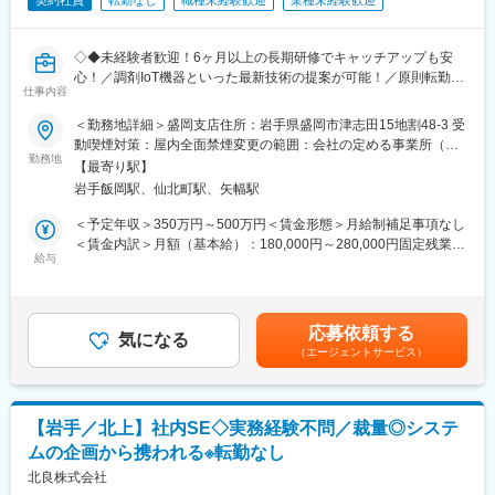
契約社員
転勤なし
職種未経験歓迎
業種未経験歓迎
◇◆未経験者歓迎！6ヶ月以上の長期研修でキャッチアップも安
心！／調剤IoT機器といった最新技術の提案が可能！／原則転勤は
仕事内容
無いため特定エリアで就業されたい方も歓迎！社会貢献性の高い
仕事◆◇
＜勤務地詳細＞盛岡支店住所：岩手県盛岡市津志田15地割48-3 受
動喫煙対策：屋内全面禁煙変更の範囲：会社の定める事業所（リ
【はじめに】
勤務地
モートワーク含む）
【最寄り駅】
既存のお客様である調剤薬局やドラッグストアに対して、主力製
岩手飯岡駅、仙北町駅、矢幅駅
品である全自動調剤分包機などの調剤IoT機器を販売いただく職種
となります。
＜予定年収＞350万円～500万円＜賃金形態＞月給制補足事項なし
IoT製品の販売スキルの市場価値は上昇の一途を辿っており、同社
＜賃金内訳＞月額（基本給）：180,000円～280,000円固定残業手
で得られるスキルも例外ではありません。完全未経験から市場価
給与
当/月：40,000円～70,000円（固定残業時間33時間0分/月）超過し
値を高める事ができる貴重な求人となります。
た時間外労働の残業手当は追加支給＜月給＞220,000円～350,000
円（一律手当を含む）＜昇給有無＞有＜残業手当＞有＜給与補足
【業務概要】
＞※給与詳細は、年齢・スキルを考慮し決定します。■昇給：年1
応募依頼する
・提案資料作成
気になる
回■賞与：年2回年収420万円／30歳 経験5年年収500万円／32歳
（エージェントサービス）
・顧客要望のヒアリング、製品提案
経験7年賃金はあくまでも目安の金額であり、選考を通じて上下す
・見積もり作成
る可能性があります。月給(月額)は固定手当を含めた表記です。
・製品導入後の定期的なアフターフォロー
・新規訪問
【岩手／北上】社内SE◇実務経験不問／裁量◎システ
ムの企画から携われる※転勤なし
【その他補足情報】
・長期間の研修を用意しているため職種未経験＆技術的な知識が
北良株式会社