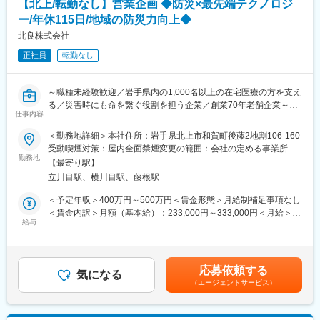
◆高いシェアを持つ製品：
【北上/転勤なし】営業企画 ◆防災×最先端テクノロジ
（1）メンテナンス契約を締結していただいているお客様に定期的
調剤というニッチな分野で、業界トップクラスのシェアを誇る製
ー/年休115日/地域の防災力向上◆
に伺って機械の状態を確認調整する業務
品が多数あります。寡占市場だからこそ、競合製品を使っている
（2）メンテナンス契約の有無に関わらず全ての機械トラブルに対
北良株式会社
顧客からいかにシェアを獲得するか試行錯誤する面白さがありま
する緊急対応
す。
正社員
転勤なし
（3）新しい機械を導入する際の導入設置作業
（4）メンテナンスに関する書類作成（保守契約更新、修理履歴・
変更の範囲：会社の定める業務
機器状態報告書など）
～職種未経験歓迎／岩手県内の1,000名以上の在宅医療の方を支え
る／災害時にも命を繋ぐ役割を担う企業／創業70年老舗企業～
【ポジションの魅力】
仕事内容
・長期間の研修を用意しているため職種未経験＆技術的な知識が
■職務概要
＜勤務地詳細＞本社住所：岩手県北上市和賀町後藤2地割106-160
全く無い方でも立ち上りが可能となっております。
防災事業部における営業戦略の立案・推進、法令確認、補助金支
受動喫煙対策：屋内全面禁煙変更の範囲：会社の定める事業所
・業界トップクラスのIoT製品や医療システムに触れる事が可能で
援、営業手順の整備などを通じて、営業活動を“仕組み”で支える
勤務地
す。また、製品知識だけでなくメンテナンススキルも習得可能な
【最寄り駅】
ポジションです。営業・技術・開発と連携しながら、地域の防災
ため市場価値向上が可能です。
立川目駅、横川目駅、藤根駅
力向上と売上拡大に貢献します。
・正社員登用は前提の採用です。就業態度に問題がなければ原則
＜予定年収＞400万円～500万円＜賃金形態＞月給制補足事項なし
登用となり、業界トップクラスシェアを誇る優良企業の正社員と
■具体的な業務内容
＜賃金内訳＞月額（基本給）：233,000円～333,000円＜月給＞
して安定就業が可能です。（登用率98%、試験ノルマなし）
- 営業戦略・販売計画の立案と実行支援
給与
233,000円～333,000円＜昇給有無＞有＜残業手当＞有＜給与補足
- 製品・サービスに関する法令・規制の調査と社内展開
＞※上記年収には、賞与3ヶ月分を含みます。■人事考課：年1回
【同社の魅力】
- 補助金・助成金制度の調査、申請支援、営業資料への反映
（6月）■賞与：年2回（7月・12月）賃金はあくまでも目安の金額
◆医療業界に貢献：
- 営業手順・業務フローの整備と標準化（提案書テンプレート、見
であり、選考を通じて上下する可能性があります。月給(月額)は固
最新のIoT技術に注力しており、これまで人の手でアナログに行わ
応募依頼する
積ルールなど）
気になる
定手当を含めた表記です。
れていた薬剤管理を、全自動で管理、調整、計測、分包まで対応
（エージェントサービス）
- 展示会・防災イベントの企画・運営（自治体・地域団体との連
可能にしました。当社の製品やシステムが、24時間止めてはなら
携）
ない医療現場の安心安全や、医療従事者の負担軽減に大きく貢献
- 製品プロモーション資料の作成（提案書、動画、Webコンテンツ
しています。