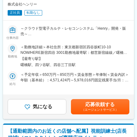
株式会社ヘンリー
■働き方：
正社員
転勤なし
本ポジションはリモート（在宅勤務）で就業可能です。ご自宅で
の業務が可能ですので全国どこに居住されても問題ありません。※
海外不可／入社後の研修期間と会社指定の出社日除く
～クラウド型電子カルテ・レセコンシステム「Henry」開発・販
売～
■研修：
仕事内容
本社周辺を予定しており、会社の用意したホテルから勤務いただ
【募集背景】
＜勤務地詳細＞本社住所：東京都新宿区四谷坂町10-10
きます。研修期間はスキルや経験に応じて1週間から1か月程度を
「Henry」はリリースから3年が経ち、新規契約が着実に積み上が
NOW/HERE新宿四谷 3001勤務地最寄駅：都営新宿線線／曙橋駅
想定しております。
るなかで、導入を終えた顧客群が急速に拡大しています。次のフ
勤務地
受動喫煙対策：敷地内全面禁煙変更の範囲：会社の定める事業所
【最寄り駅】
ェーズで重要になるのが、これらの既存顧客に新機能を継続的に
（リモートワーク含む）
■特徴：
曙橋駅、四ツ谷駅、四谷三丁目駅
届け、現場で"使える状態"まで定着させていくことです。 そこで
当社初めてのクラウドサービスとして、2021年1月にクラウドカ
今回、機能の提供設計と実行体制を強化するため、本ポジション
＜予定年収＞650万円～850万円＜賃金形態＞年俸制＜賃金内訳＞
ルテ「blanc(ブラン)」がサービスローンチされました。クラウド
の募集を開始しました。
年額（基本給）：4,571,424円～5,978,016円固定残業手当/月：
ネイティブのサービスローンチ直後にジョインいただくことにな
給与
160,714円～210,165円（固定残業時間45時間0分/月）超過した時
るため、まずはオンプレ環境の開発からお任せしますが、ゆくゆ
【業務概要】
間外労働の残業手当は追加支給＜月額＞541,666円～708,333円
くは追加機能の企画からプロダクトの磨きこみまで裁量をもって
新機能を既存顧客へ届け、リリースから定着までを推進する役割
（12分割）（一律手当を含む）＜昇給有無＞有＜残業手当＞有＜
取り組んでいただくことができる環境です。また、担当業務によ
です。提供戦略の設計から関係者との合意形成、定着支援、フィ
給与補足＞※面談を通じてスキル等をもとに決定します。賃金はあ
っては、ユーザーやお客様とのヒアリングや折衝、要件定義など
応募依頼する
ードバックの開発還元までを担い、加えてカスタマーサクセスが
気になる
くまでも目安の金額であり、選考を通じて上下する可能性があり
の上流工程からシステム開発に携わることもできます。
（エージェントサービス）
中長期で機能し続ける仕組みづくりと担当顧客との関係性改善も
ます。月給(月額)は固定手当を含めた表記です。
進めていただきます。
■夜間勤務：
・定期メンテナンスなどで月に1-2回、30分から60分程度
【業務内容】
※ご入社後は経験やスキルに応じてお任せしていく予定（半年前後
【通勤範囲内のお近くの店舗へ配属】視能訓練士(店長
・既存顧客への提供戦略を設計する（先行提供・段階展開・対象
想定）