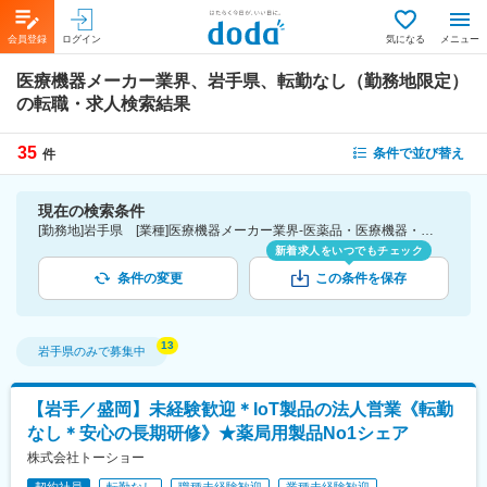
会員登録
ログイン
気になる
メニュー
医療機器メーカー業界、岩手県、転勤なし（勤務地限定）
の転職・求人検索結果
35
条件で並び替え
件
現在の検索条件
[勤務地]岩手県 [業種]医療機器メーカー業界-医薬品・医療機器・ライフサイエンス・医療系サービス [こだわり条件ピックアップ]転勤なし（勤務地限定） [詳細条件](募集・採用情報)転勤なし（勤務地限定）
新着求人をいつでもチェック
条件の変更
この条件を保存
岩手県
のみで募集中
【岩手／盛岡】未経験歓迎＊IoT製品の法人営業《転勤
なし＊安心の長期研修》★薬局用製品No1シェア
株式会社トーショー