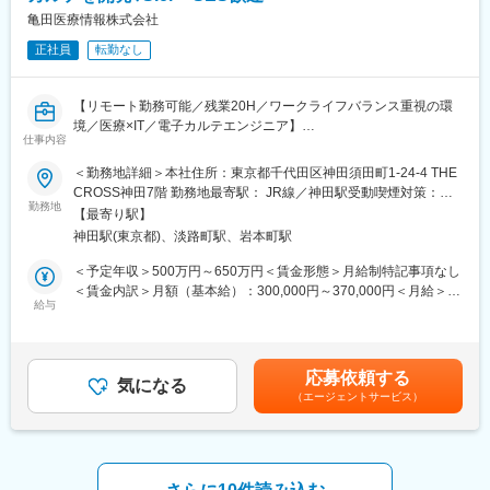
・各部門と連携した管理体制の構築・改善
亀田医療情報株式会社
・日常経理業務の運営および改善
正社員
転勤なし
・会計論点の整理および会計処理方針の検討
・税理士等の外部専門家との連携
・内部統制の整備・運用
【リモート勤務可能／残業20H／ワークライフバランス重視の環
・開示対応、IPO準備
境／医療×IT／電子カルテエンジニア】
仕事内容
※ご経験やご志向に応じてマネジメントやスペシャリストとしての
■職務内容：
＜勤務地詳細＞本社住所：東京都千代田区神田須田町1-24-4 THE
キャリア構築が可能です
クラウドサービスのインフラチームの一員として、DBのチューニ
CROSS神田7階 勤務地最寄駅： JR線／神田駅受動喫煙対策：屋
ング・パフォーマンス改善や、プラットフォームの開発、運用全
勤務地
内全面禁煙変更の範囲：会社の定める事業所（リモートワーク含
■ポジションの面白さ
【最寄り駅】
般を幅広く担当していただきます。プラットフォームとして
む）
・AI活用による業務自動化・高度化を積極的に推進しており、定
神田駅(東京都)、淡路町駅、岩本町駅
Microsoft Azureを採用していますので、Azureの各種サービスを中
型業務の効率化だけでなく、より付加価値の高い業務へ注力でき
心とした最適なプラットフォームの構築・維持を目指していただ
＜予定年収＞500万円～650万円＜賃金形態＞月給制特記事項なし
る環境があります
きます。
＜賃金内訳＞月額（基本給）：300,000円～370,000円＜月給＞
・監査法人レビュー対応の立ち上げや内部統制整備など、事業成
給与
300,000円～370,000円＜昇給有無＞有＜残業手当＞有＜給与補足
長に伴う管理体制高度化の中核を担うことができます
■業務詳細：
＞前職考慮して決定致します。また、上記年収には年間賞与（3か
・CFOと密接に連携しながら、経営判断を支える財務会計機能の
・Microsoft Azureを利用した医療情報クラウドプラットフォーム
月）、残業代（想定残業時間：15時間）を含みます。※モデル年
構築を推進できます
構築・運用業務
収シニア（上級）：600万円エキスパート職：640万円以上マネー
・財務会計実務に加え、業務プロセス設計やガバナンス強化な
応募依頼する
・データベース・サーバーのチューニング、パフォーマンス改善
気になる
ジャー職：650万円以上賃金はあくまでも目安の金額であり、選
ど、組織づくりにも携わることができます
（エージェントサービス）
・コンテナ、kubernetesを利用した電子カルテシステムをはじめ
考を通じて上下する可能性があります。月給(月額)は固定手当を含
・少人数組織ならではの裁量のもと、自ら仕組みを作りながら事
とするサービスのクラウドプラットフォーム構築・運用業務
めた表記です。
業成長を支える経験を積むことができます
・医療機関、患者様に向けた新規サービスの構築
変更の範囲：会社の定める業務
■働き方：