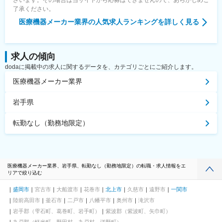
了承ください。
医療機器メーカー業界
の人気求人ランキングを詳しく見る
求人の傾向
dodaに掲載中の求人に関するデータを、カテゴリごとにご紹介します。
医療機器メーカー業界
岩手県
転勤なし（勤務地限定）
医療機器メーカー業界、岩手県、転勤なし（勤務地限定）の転職・求人情報をエ
リアで絞り込む
盛岡市
宮古市
大船渡市
花巻市
北上市
久慈市
遠野市
一関市
陸前高田市
釜石市
二戸市
八幡平市
奥州市
滝沢市
岩手郡（雫石町、葛巻町、岩手町）
紫波郡（紫波町、矢巾町）
九戸郡（軽米町、野田村、九戸村、洋野町）