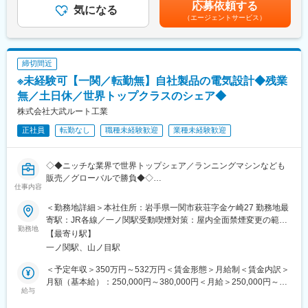
考を通じて上下する可能性があります。月給(月額)は固定手当を含
応募依頼する
気になる
・商談やメンテナンス等の対応のため、歯科医院が開業している
めた表記です。
（エージェントサービス）
■当社について：
土曜日の勤務が発生することがあります。※振休有り
・当社は世界トップシェアを誇り「自動ネジ供給機」を設計から
製造まで一貫生産が行える国内随一の専門メーカーであり、
■当社の魅力：
「OHTAKEブランド」は世界中の工場に欠かせない存在です。
歯科業界に特化して事業展開しており、国内で50％以上の歯科医
締切間近
・地方にある中小企業でありながら、世界に通用する製品をつく
療機器シェアを占める商品もあり、「歯科医療機器ならヨシダ」
※未経験可【一関／転勤無】自社製品の電気設計◆残業
るメーカーです。世界中から問い合わせが来ます。
と言われるほどの知名度を築いています。またDXの分野でも先進
・大学や研究機関等とも協働し、研究開発にも力を入れていま
無／土日休／世界トップクラスのシェア◆
的に挑戦しており、業界注目度の高い歯科用CADCAMをはじめ、
す。
AR技術を用いた非接触型の診療台など最先端機器も多数取り扱っ
株式会社大武ルート工業
・市場規模が１兆円超の健康福祉産業において、ビジネス的にポ
ております。
正社員
転勤なし
職種未経験歓迎
業種未経験歓迎
テンシャルの高く、「売れる商品」を保有しています。
変更の範囲：会社の定める業務
■自社商品「自動ねじ供給機」と「トレッドミル」に関して：
◇◆ニッチな業界で世界トップシェア／ランニングマシンなども
<自動ねじ供給機＞
販売／グローバルで勝負◆◇
ねじを自動でラインに供給するための商品になります。本商品は
仕事内容
【バリエーション】と【カスタマイズ可能】という強みを生かし
■業務内容：
グローバルトップシェアを誇っております。
＜勤務地詳細＞本社住所：岩手県一関市萩荘字金ケ崎27 勤務地最
自社製品の開発～製造を行う当社にて、電気設計（ハード）をお
自動ねじ供給機は、国内外ともに販売網を拡大しております。
寄駅：JR各線／一ノ関駅受動喫煙対策：屋内全面禁煙変更の範
任せします。
勤務地
囲：会社の定める事業所
【最寄り駅】
<トレッドミル>
一ノ関駅、山ノ目駅
■業務詳細：
製品は国や大学などの研究機関や、プロスポーツ施設などに導入
・電気回路設計
されております。過去リハビリ学会の展示会にも参加をして展開
＜予定年収＞350万円～532万円＜賃金形態＞月給制＜賃金内訳＞
・小型・中型モーター制御
をしております。
月額（基本給）：250,000円～380,000円＜月給＞250,000円～
・設計試作評価、量産ライン立ち上げ
給与
トレッドミルは基本的に、国内展開がベースになっております。
380,000円＜昇給有無＞有＜残業手当＞有＜給与補足＞※スキル、
・新製品開発
経験により異なります。■賞与：年2回（入社初年度は1回）※業績