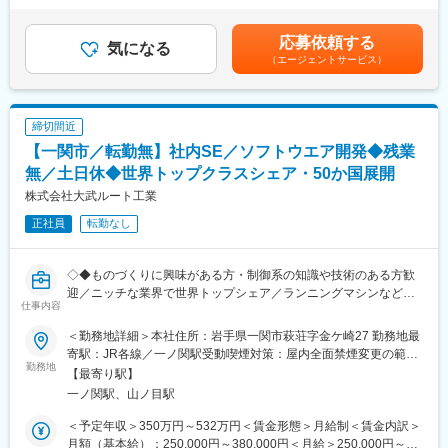
変更の範囲：会社の定める業務
により変動■昇給：年1回賃金はあくまでも目安の金額であり、選
【入社後教育】
考を通じて上下する可能性があります。月給(月額)は固定手当を含
応募依頼する
電気・電子回路設計
気になる
めた表記です。
（エージェントサービス）
ＣＡＤ操作、回路シミュレーション
■当社について：
・当社は世界トップシェアを誇り「自動ネジ供給機」を設計から
締切間近
製造まで一貫生産が行える国内随一の専門メーカーであり、
【一関市／転勤無】社内SE／ソフトウエア開発◆残業
「OHTAKEブランド」は世界中の工場に欠かせない存在です。
・地方にある中小企業でありながら、世界に通用する製品をつく
無／土日休◆世界トップクラスシェア・50か国展開
るメーカーです。世界中から問い合わせが来ます。
株式会社大武ルート工業
・大学や研究機関等とも協働し、研究開発にも力を入れていま
正社員
転勤なし
す。
・市場規模が１兆円超の健康福祉産業において、ビジネス的にポ
テンシャルの高く、「売れる商品」を保有しています。
◇◆ものづくりに興味がある方・制御系の知識や技術のある方歓
迎／ニッチな業界で世界トップシェア／ランニングマシンなども
■自社商品「自動ねじ供給機」と「トレッドミル」に関して：
仕事内容
販売／グローバルで勝負◆◇
<自動ねじ供給機＞
ねじを自動でラインに供給するための商品になります。本商品は
＜勤務地詳細＞本社住所：岩手県一関市萩荘字金ケ崎27 勤務地最
■業務内容：
【バリエーション】と【カスタマイズ可能】という強みを生かし
寄駅：JR各線／一ノ関駅受動喫煙対策：屋内全面禁煙変更の範
自社製品の開発～製造を行う当社にて、社内システム設計開発・
勤務地
グローバルトップシェアを誇っております。
囲：会社の定める事業所
【最寄り駅】
運用保守をお任せします。
自動ねじ供給機は、国内外ともに販売網を拡大しております。
一ノ関駅、山ノ目駅
■業務詳細：
<トレッドミル>
＜予定年収＞350万円～532万円＜賃金形態＞月給制＜賃金内訳＞
・社内システム設計開発業務
製品は国や大学などの研究機関や、プロスポーツ施設などに導入
月額（基本給）：250,000円～380,000円＜月給＞250,000円～