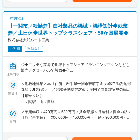
■求める人物像
て上下する可能性があります。月給(月額)は固定手当を含めた表記
■取り扱い製品
・新しいことに挑戦したい！という気持ちをお持ちの方
です。
自社製品から世界的な口腔ケアブランドまで、多岐に渡る製品を
・人と話すのが好きな方
ご提案します。アイテム数の多さも当社の大きな強みです。
・安定した環境で長く働きたい方
締切間近
オンライン勉強会やEラーニング等が充実しており、無理なく業
・「次はどうしようか」と前向きに考えられる方。
【一関市／転勤無】自社製品の機械・機構設計◆残業
界・製品知識の習得が可能です。
・周囲と意見を出し合う点も含め、チームワークが取れる方。
◆ユニット…患者様を載せる診療台
無／土日休◆世界トップクラスシェア・50か国展開◆
◆タービン…歯の切削に用いる精密機械
株式会社大武ルート工業
◆レーザー機器…最新治療を可能にする機材
正社員
転勤なし
◆画像診断機器…正確なレントゲン撮影が可能
◆レセプトコンピューター…診療報酬を請求するためのコンピュ
ーター
◇◆ニッチな業界で世界トップシェア／ランニングマシンなども
◆CADCAM…歯の詰め物などを設計・加工するシステム
販売／グローバルで勝負◆◇
◆その他歯科用材料、予防製品など
仕事内容
■業務内容：
■入社後のフォロー体制
＜勤務地詳細＞本社住所：岩手県一関市萩荘字金ケ崎27 勤務地最
自社製品の小型産業機器、ランニングマシンの機構設計業務をお
配属後のOJT研修のほか、本社での集合研修を年に数回開催しま
寄駅：JR各線／一ノ関駅受動喫煙対策：屋内全面禁煙変更の範
任せします。
勤務地
す。
囲：会社の定める事業所
【最寄り駅】
また、オンライン勉強会やEラーニング等が充実しており、無理な
一ノ関駅、山ノ目駅
■業務詳細：
く業界・製品知識の習得が可能です。
顧客要求事項等の情報を基に、要素技術の検討から構想設計・設
金融や販売業など異業界からご入社された方が活躍しています。
＜予定年収＞420万円～630万円＜賃金形態＞月給制＜賃金内訳＞
計・試作・評価を繰り返し行い、最終的な新商品の量産化までの
月額（基本給）：300,000円～450,000円＜月給＞300,000円～
作業をお任せします。将来的には、一連の作業を担当します。
給与
■働き方
450,000円＜昇給有無＞有＜残業手当＞有＜給与補足＞※スキル、
・歯科医院の終業後の時間帯での商談が発生することがあります
経験により異なります。■賞与：年2回（入社初年度は1回）※業績
■使用ツール：
が、それを含めても平均残業は20時間程度となり、働きやすい環
により変動■昇給：年1回賃金はあくまでも目安の金額であり、選
３D－CADなど
境です。