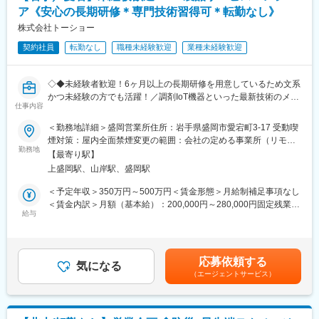
（1）メンテナンス契約を締結していただいているお客様に定期的
変更の範囲：会社の定める業務
ア《安心の長期研修＊専門技術習得可＊転勤なし》
に伺って機械の状態を確認調整する業務
（2）メンテナンス契約の有無に関わらず全ての機械トラブルに対
株式会社トーショー
する緊急対応
契約社員
転勤なし
職種未経験歓迎
業種未経験歓迎
（3）新しい機械を導入する際の導入設置作業
（4）メンテナンスに関する書類作成（保守契約更新、修理履歴・
機器状態報告書など）
◇◆未経験者歓迎！6ヶ月以上の長期研修を用意しているため文系
かつ未経験の方でも活躍！／調剤IoT機器といった最新技術のメン
【ポジションの魅力】
仕事内容
テナンスが可能！／原則転勤は無いため特定エリアで就業された
・長期間の研修を用意しているため職種未経験＆技術的な知識が
い方も歓迎！社会貢献性の高い仕事◆◇
＜勤務地詳細＞盛岡営業所住所：岩手県盛岡市愛宕町3-17 受動喫
全く無い方でも立ち上りが可能となっております。
煙対策：屋内全面禁煙変更の範囲：会社の定める事業所（リモー
・業界トップクラスのIoT製品や医療システムに触れる事が可能で
【はじめに】
勤務地
トワーク含む）
す。また、製品知識だけでなくメンテナンススキルも習得可能な
【最寄り駅】
当ポジションはフィールドエンジニアと言われる、自社製品を購
ため市場価値向上が可能です。
上盛岡駅、山岸駅、盛岡駅
入されたお客様先へ出向き、機械やシステムのメンテナンスを行
・正社員登用は前提の採用です。就業態度に問題がなければ原則
う技術職となります。
＜予定年収＞350万円～500万円＜賃金形態＞月給制補足事項なし
登用となり、業界トップクラスシェアを誇る優良企業の正社員と
メンテナンススキルの市場価値は上昇の一途を辿っており、同社
＜賃金内訳＞月額（基本給）：200,000円～280,000円固定残業手
して安定就業が可能です。（登用率98%、試験ノルマなし）
で得られるスキルも例外ではありません。完全未経験から市場価
給与
当/月：40,000円～70,000円（固定残業時間33時間0分/月）超過し
値を高める事ができる貴重な求人となります。
た時間外労働の残業手当は追加支給＜月給＞240,000円～350,000
【同社の魅力】
円（一律手当を含む）＜昇給有無＞有＜残業手当＞有＜給与補足
◆医療業界に貢献：
【業務内容】
＞※給与詳細は、年齢・スキルを考慮し決定します。■昇給：年1
最新のIoT技術に注力しており、これまで人の手でアナログに行わ
応募依頼する
同社のフィールドエンジニアとして主力製品である「全自動調剤
気になる
回■賞与：年2回年収420万円／30歳 経験5年年収500万円／32歳
れていた薬剤管理を、全自動で管理、調整、計測、分包まで対応
（エージェントサービス）
分包機」や「リアルタイム薬品管理装置」といった調剤IoT機器の
経験7年賃金はあくまでも目安の金額であり、選考を通じて上下す
可能にしました。当社の製品やシステムが、24時間止めてはなら
メンテナンスを行います。
る可能性があります。月給(月額)は固定手当を含めた表記です。
ない医療現場の安心安全や、医療従事者の負担軽減に大きく貢献
しています。
【業務詳細】