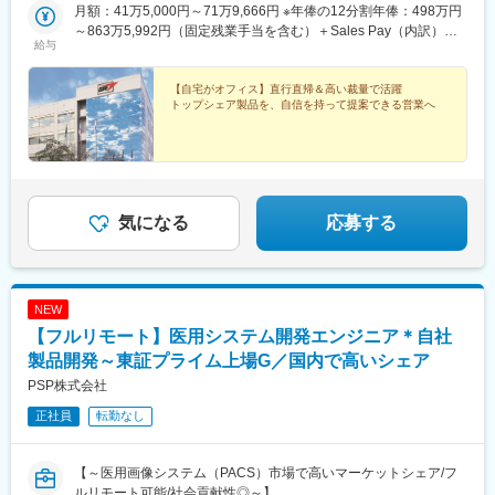
一部福島県、山形県、秋田県、青森県、岩手県（出張ベースでで
件をチームで担当(4)福岡エリア福岡県、大分県、佐賀県、熊本
月額：41万5,000円～71万9,666円 ※年俸の12分割年俸：498万円
北海道）近隣エリアも担当いただきます。営業車は1人1台貸与さ
県、長崎県、宮崎県、鹿児島県、沖縄県(5)岡山エリア鳥取県、島
～863万5,992円（固定残業手当を含む）＋Sales Pay（内訳）年
れます。
給与
根県、岡山県、広島県、山口県※今後は東京エリアでの募集も予定
額（基本給）：450万円～800万円固定残業手当：月4万円～5万
です。◎社用車での訪問が可能です◎訪問のない日は在宅勤務と
3,000円（12時間分）※超過した時間外労働の残業手当は追加支給
■部署構成
なります◎研修、社内の打ち合わせ、イベント等で出社が発生す
◎Sales Pay：年額（基本給）の10％支給あり
【自宅がオフィス】直行直帰＆高い裁量で活躍
東日本エリアマネージャー：１名
トップシェア製品を、自信を持って提案できる営業へ
る可能性がございます◎転勤は基本ありません本社：東京都港区
東日本エリアメンバー：５名
港南1-8-15 Wビル14F受動喫煙対策：敷地内全面禁煙
■企業の魅力
新規事業の拡大期に携わり、戦略構築から現場対応まで幅広い経
験を積めます。
気になる
応募する
また、WLBを重視する社長方針があり、裁量が大きく新しいこと
に挑戦できる環境です。多様な背景を持つ中途入社の方が活躍し
ており、入社後も馴染みやすい雰囲気です。
■当社について
NEW
南ドイツで100年以上の歴史を持つ医療機器メーカーの完全子会
【フルリモート】医用システム開発エンジニア＊自社
社、140を超える国や地域で自社開発の医療機器を販売していま
製品開発～東証プライム上場G／国内で高いシェア
す。日本における主力製品はチタン・吸収性インプラントで、低
侵襲手術に寄与しています。本社開発体制ではインプラント分野
PSP株式会社
に注力、新製品のグローバルな上市を継続的に行っています。
正社員
転勤なし
変更の範囲：会社の定める業務
【～医用画像システム（PACS）市場で高いマーケットシェア/フ
ルリモート可能/社会貢献性◎～】