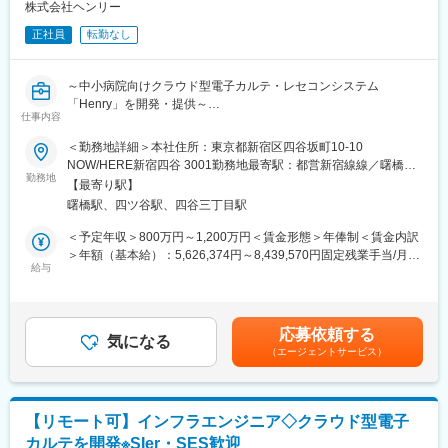
株式会社ヘンリー
りとなる新しいレセプトシステム「Henry」（クラウド型電子カ
変更の範囲：会社の定める業務
ルテ・レセコンシステム）を開発・販売しています。 「中小病院/
正社員
転勤なし
診療所の経営をHenryで改善し、高齢化社会を乗り越える礎を作
る」を目指し、今後中小病院をメインターゲットとして、導入拡
大を進めています。
～中小病院向けクラウド型電子カルテ・レセコンシステム
「Henry」を開発・提供～
変更の範囲：会社の定める業務
仕事内容
■業務内容
＜勤務地詳細＞本社住所：東京都新宿区四谷坂町10-10
財務会計領域の中核メンバーとして、決算業務や監査法人対応を
NOW/HERE新宿四谷 3001勤務地最寄駅：都営新宿線線／曙橋駅
中心に、経理・会計業務全般を担当いただきます。
勤務地
受動喫煙対策：敷地内全面禁煙変更の範囲：会社の定める事業所
【最寄り駅】
（リモートワーク含む）
曙橋駅、四ツ谷駅、四谷三丁目駅
また、CFOや経営陣と連携しながら、会計プロセスの整備や内部
統制の構築など、財務会計機能の高度化にも取り組んでいただき
＜予定年収＞800万円～1,200万円＜賃金形態＞年俸制＜賃金内訳
ます。
＞年額（基本給）：5,626,374円～8,439,570円固定残業手当/月：
給与
197,802円～296,703円（固定残業時間45時間0分/月）超過した時
現在は経営管理部として部長1名、会計担当2名の組織です。財務
間外労働の残業手当は追加支給＜月額＞666,666円～1,000,000円
会計領域をリードする役割を担っていただきたいと考えていま
（12分割）（一律手当を含む）＜昇給有無＞有＜残業手当＞有＜
す。
給与補足＞※面談を通じてスキル等をもとに決定します。賃金はあ
応募依頼する
気になる
くまでも目安の金額であり、選考を通じて上下する可能性があり
（エージェントサービス）
■具体的な業務内容
ます。月給(月額)は固定手当を含めた表記です。
・月次・四半期・年次決算業務
・業務フローの設計・改善・標準化
・会計システムおよび周辺オペレーションの整備
【リモート可】インフラエンジニア◇クラウド型電子
・監査法人対応
カルテを開発※SIer・SES歓迎
・経営陣向けレポーティング資料の作成