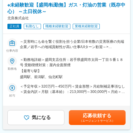
など）
◆高いシェアを持つ製品：
※未経験歓迎【盛岡/転勤無】ガス・灯油の営業（既存中
- 市場調査・競合分析・製品ポジショニングの検討
調剤というニッチな分野で、業界トップクラスのシェアを誇る製
心） ～土日祝休～
- 社内外向けプレゼンテーション・セミナーの企画運営
品が多数あります。寡占市場だからこそ、競合製品を使っている
北良株式会社
顧客からいかにシェアを獲得するか試行錯誤する面白さがありま
■入社後の流れ：
す。
正社員
転勤なし
職種未経験歓迎
業種未経験歓迎
営業担当に同行し、商品知識や仕事の流れから覚えていただきま
す。その後、徐々に営業企画に関する業務を担当いただきます。
変更の範囲：会社の定める業務
～災害時にも命を繋ぐ役割を担う企業/日本有数の災害医療の先端
■組織構成：
企業／岩手への地域貢献性が高い仕事/UIターン歓迎～>
営業企画に関する業務は社長と営業部長の2名で対応しておりま
仕事内容
す。
■仕事内容
＜勤務地詳細＞盛岡支店住所：岩手県盛岡市太田一丁目５番１８
「お客様の『困った！』を解決する」それが私たちの仕事です。
号 受動喫煙対策：屋内全面禁煙
■取扱製品
担当エリアのお客様宅を定期的に訪問し、ガスや灯油、設備機器
勤務地
- WHOLE EARTH CUBE（自社開発／CEATEC AWARD 2022グラ
【最寄り駅】
の提案・販売を行います。入社後は、先輩社員がマンツーマンで
ンプリ受賞）
盛岡駅、前潟駅、仙北町駅
サポートするので、未経験の方、女性も安心してスタートできま
- WOTA BOX、WOSH（WOTA社／災害時循環型水利用システム）
す。
＜予定年収＞320万円～450万円＜賃金形態＞月給制補足事項なし
- ラップポン（日本セイフティー社／密封型衛生トイレ）
＜賃金内訳＞月額（基本給）：213,000円～300,000円＜月給＞
- 窓（MUSVI社／遠隔映像コミュニケーション技術）
<入社後の主な業務（営業）>
給与
213,000円～300,000円＜昇給有無＞有＜残業手当＞有＜給与補足
・担当エリアの既存顧客への定期訪問
＞※上記年収には、賞与3ヶ月分を含みます。■人事考課：年1回
■この仕事の魅力
┗１日平均５軒ほど、お客様を回っていただきます。
（6月）■賞与：年2回（7月・12月）賃金はあくまでも目安の金額
- “仕組み”で営業を強くする：法令・補助金・業務設計など、営業
（既存8割、新規2割）
であり、選考を通じて上下する可能性があります。月給(月額)は固
現場の成果を裏側から支える戦略実務職です
応募依頼する
気になる
定手当を含めた表記です。
- 社会課題に挑む“仕掛け人”：防災×テクノロジーという成長分野
（エージェントサービス）
・ガスコンロや給湯器など、関連商品の提案、販売
で、製品やサービスの価値を広げる役割を担います
- 自社開発製品に携われる：CEATEC AWARD受賞の「WHOLE