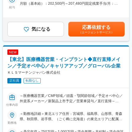
◎訪問先：国公立および主要私立病院のドクターやスタッフ
（3）海外の大手優良企業とのアライアンスにより、検体検査自動
月額（基本給）：202,500円～207,480円固定残業手当/月：
◎営業エリア：岩手
化システムや電解質ユニット・センサーなど、今後ますますグロ
給与
47,500円～92,520円（固定残業時間30時間0分/月）超過した時間
◎1日あたり訪問数：5～6件程度
ーバル事業の推進に注力
外労働の残業手当は追加支給＜月給＞250,000円～300,000円（一
（4）創業以来、お客様のニーズに寄り添った製品を展開し、信頼
律手当を含む）＜昇給有無＞有＜残業手当＞有＜給与補足＞※医療
◎提案する商品：
と実績により「A＆Tブランド」を確立
機器業界経験者は別途考慮※初年度以降は適正に応じ、評価・月収
応募依頼する
・脊椎インプラントなど手術用高価格製品
（5）最近では、スマートグラスを導入し、社員のメガネにつけた
気になる
の見直しを行っていきます。賃金はあくまでも目安の金額であ
（エージェントサービス）
└側弯症と呼ばれる背骨・脊椎疾患の治療手術に使用され、患者
カメラ・画像により、オンラインでフォローできる体制を構築中
り、選考を通じて上下する可能性があります。月給(月額)は固定手
様の身体へ実際に埋め込まれる製品です。当社は、設計開発部門
当を含めた表記です。
があり、ドクターの要望に合わせて微修正して特注品を作ること
変更の範囲：会社の定める業務
ができる点が強みです。
NEW
・医療用手袋などの消費財
【東北】医療機器営業・インプラント◆直行直帰メイ
◎新規と既存の割合：半分ずつ
ン／予定オペ中心／キャリアアップ／グローバル企業
※学会参加後の問い合わせ経由でドクターとのアポイントを取得し
ＫＬＳマーチンジャパン株式会社
ます。
正社員
転勤なし
※飛び込みやテレアポもありますが、どこを狙うか戦略を立てて開
拓するので7割くらいはドクターに会えています。
～医療機器営業／CMF領域／頭蓋・顎関節領域／予定オペ中心／
★お取引に繋がった顧客は長期的にご担当していただきます。
外資系メーカー／新製品上市予定／営業車貸与／直行直帰～
★初めのうちは新規の営業が中心となりますが、徐々に既存営業
仕事内容
の割合が大きくなりながらインプラント機器などの高単価商材の
南ドイツに本社を持つ医療機器メーカーの日本法人です。同企業
導入を進めていきます。
＜勤務地詳細＞東北エリア住所：宮城県、福島県、山形県、青森
は日本での設立から30年を迎え、現在ビジネスモデルの変換期に
県、秋田県、岩手県、（ごく稀に北海道）の東北エリアに配属に
あります。
勤務地
【手術立ち会いについて】
なります 受動喫煙対策：屋内全面禁煙変更の範囲：会社の定める
直販ビジネスへの転換期を実施して1年が経過、更なる事業拡大を
手術に立ち会い、ドクターへ使い方を説明したり、質問に答えた
事業所（リモートワーク含む）
＜予定年収＞750万円～1,000万円＜賃金形態＞月給制＜賃金内訳