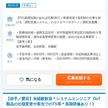
◇社内ITインフラの管理・運用
契約社員
転勤なし
・IT資産（PC・サーバー・ネットワーク等）の管理・設定
変更の範囲：会社の定める業務
・外部ベンダーとの折衝やディレクション、セキュリティ対策の
強化
【ITの基礎知識があれば応募OK◎／医療現場で薬剤師の仕事を助
ける「調剤支援システム」のカスタマーサポート／調剤支援機
■ポジションの魅力：
仕事内容
器・システムで総合病院でのシェアNo.1】
◇単なる社内SEにとどまらず、「攻めのIT」で会社全体のDXを推
＜勤務地詳細＞盛岡支店住所：岩手県盛岡市津志田15地割48-3 受
進できるポジションです。
【はじめに】
動喫煙対策：屋内全面禁煙変更の範囲：会社の定める事業所（リ
また当社では、地域社会や環境、防災、高齢化対策など、社会課
当ポジションは自社販売している大型IoT製品や薬剤システムの運
勤務地
モートワーク含む）
題の解決を目的としたプロジェクトにも多く取り組んでおり、IT
【最寄り駅】
用～保守を担うシステムエンジニア職となっております。未経験
の立場からそれらに関与することができます。
岩手飯岡駅、仙北町駅、矢幅駅
からチャレンジできる事に加えて、メーカー直雇用という貴重な
◇社内はフラットで自由な雰囲気があり、部門を越えた活発な意
求人となっております。IT領域へキャリアチェンジされたい方歓
＜予定年収＞350万円～500万円＜賃金形態＞月給制補足事項なし
見交換やアイデア提案が歓迎される環境です。クリエイティブで
迎しております！
＜賃金内訳＞月額（基本給）：200,000円～280,000円固定残業手
自由闊達な議論を通じて、新しい価値を一緒に生み出していけま
給与
当/月：40,000円～70,000円（固定残業時間33時間0分/月）超過し
す。
【業務内容】
た時間外労働の残業手当は追加支給＜月給＞240,000円～350,000
お客様との仕様打合せや現地でのシステムカスタマイズも発生す
円（一律手当を含む）＜昇給有無＞有＜残業手当＞有＜給与補足
■当社について：
るため、社内でのデスクワークが6割、お客様先での業務が4割ほ
＞※給与詳細は、年齢・スキルを考慮し決定します。■昇給：年1
ガスを中心に医療や災害時に役立つ機器のモノづくり等の事業を
応募依頼する
どとなります。また、外部のITベンダーとの打ち合わせ等もある
気になる
回■賞与：年2回賃金はあくまでも目安の金額であり、選考を通じ
展開しています。
（エージェントサービス）
ため、関係者が多いのも当職種の特徴の一つとなります。
て上下する可能性があります。月給(月額)は固定手当を含めた表記
◇ガス事業
最初は一つの製品を担当いただきシステムと製品専門性を高めて
です。
医療用ガス、産業用ガス、家庭用ガスの各種製造、供給、販売、
頂きますが、経験に応じて他のシステムや対応範囲を広げて頂き
設備設計、保守管理。
ます。
◇医療サービス事業
【岩手／愛宕】未経験歓迎＊システムエンジニア《IoT
呼吸器系の医療機器供給や、在宅医療サービスなど。
製品の仕様変更や客先でのTS等＊長期研修あり！》
【ポジションの魅力】
◇防災事業