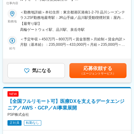
仕事内容
■業務概要：
当社が開発している医用システムにおいて、病院のオーダー情報
＜勤務地詳細＞本社住所：東京都港区港南1-2-70 品川シーズンテ
を取得し、DICOM変換して検査装置に情報提供する製品（サーバ
ラス25F勤務地最寄駅：JR山手線／品川駅受動喫煙対策：屋内喫
ーサイド）の開発・保守を担当していただきます。全国どこから
勤務地
煙可能場所あり変更の範囲：会社の定める事業所（リモートワー
【最寄り駅】
でもフルリモートワークが可能で、医療従事者の負荷を軽減し、
ク含む）
高輪ゲートウェイ駅、品川駅、泉岳寺駅
より多くの患者さんを診るサポートを一緒に行いましょう。
＜予定年収＞450万円～800万円＜賃金形態＞月給制＜賃金内訳＞
■職務詳細：
月額（基本給）：235,000円～433,000円＜月給＞235,000円～
・病院のオーダー情報をDICOM変換するシステムの開発
給与
433,000円＜昇給有無＞有＜残業手当＞有＜給与補足＞※給与詳細
・既存製品の保守対応及び機能改善
は、経験・スキル等を考慮の上、判断します。想定年収は25h分
の時間外手当を含んで計算しております。■昇給：年1回■賞与：
■組織体制：
年2回※基準額：約4.1ヶ月分/年（業績により変動あり）賃金はあ
応募依頼する
当社の技術本部第2開発部製品開発4課に配属されます。技術者同
気になる
くまでも目安の金額であり、選考を通じて上下する可能性があり
（エージェントサービス）
士の連携を大切にし、チーム全体で製品の品質向上を目指してい
ます。月給(月額)は固定手当を含めた表記です。
ます。全国からリモートワークが可能な環境で、柔軟な働き方を
実現しています。経験豊富なメンバーと共に、医療業界に貢献で
きるシステムの開発に取り組んでいただきます。
NEW
【全国フルリモート可】医療DXを支えるデータエンジ
■当社の特徴：
◇東証プライム市場に上場する「テクマトリックス株式会社」医
ニア／AWS・GCP／AI事業展開
療システム事業における中核子会社です。
PSP株式会社
◇当社では、主に医用画像診断支援システム（PACS）や放射線情
正社員
転勤なし
報管理システム（RIS）等の医用システムの開発から運営までを手
がけています。特に医用画像診断支援システム（PACS）は、医療
現場に貢献するPSPの主力商品の1つとなっています。