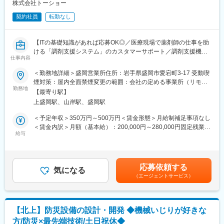
・長期間の研修を用意しているため職種未経験＆技術的な知識が
株式会社トーショー
災害時に役立つ「電気、ガス、水道など生活に必要なライフライ
全く無い方でも立ち上りが可能となっております。
ン」を備えた建物の設計や開発。水道管が無くても利用できるAI
契約社員
転勤なし
・業界トップクラスの調剤システムやIoT製品を扱っており、業務
搭載型手洗い装置の販売等。
を通して最新の技術に触れることが可能です。
・正社員登用は前提の採用です。就業態度に問題がなければ原則
変更の範囲：会社の定める業務
【ITの基礎知識があれば応募OK◎／医療現場で薬剤師の仕事を助
登用となり、業界トップクラスシェアを誇る優良企業の正社員と
ける「調剤支援システム」のカスタマーサポート／調剤支援機
して安定就業が可能です。（登用率98%、試験ノルマなし）
仕事内容
器・システムで総合病院でのシェアNo.1】
＜勤務地詳細＞盛岡営業所住所：岩手県盛岡市愛宕町3-17 受動喫
【同社の魅力】
【はじめに】
煙対策：屋内全面禁煙変更の範囲：会社の定める事業所（リモー
◆医療業界に貢献：
当ポジションは自社販売している大型IoT製品や薬剤システムの運
勤務地
トワーク含む）
最新のIoT技術に注力しており、これまで人の手でアナログに行わ
【最寄り駅】
用～保守を担うシステムエンジニア職となっております。未経験
れていた薬剤管理を、全自動で管理、調整、計測、分包まで対応
上盛岡駅、山岸駅、盛岡駅
からチャレンジできる事に加えて、メーカー直雇用という貴重な
可能にしました。当社の製品やシステムが、24時間止めてはなら
求人となっております。IT領域へキャリアチェンジされたい方歓
＜予定年収＞350万円～500万円＜賃金形態＞月給制補足事項なし
ない医療現場の安心安全や、医療従事者の負担軽減に大きく貢献
迎しております！
＜賃金内訳＞月額（基本給）：200,000円～280,000円固定残業手
しています。
給与
当/月：40,000円～70,000円（固定残業時間33時間0分/月）超過し
◆高いシェアを持つ製品：
【業務内容】
た時間外労働の残業手当は追加支給＜月給＞240,000円～350,000
調剤というニッチな分野で、業界トップクラスのシェアを誇る製
お客様との仕様打合せや現地でのシステムカスタマイズも発生す
円（一律手当を含む）＜昇給有無＞有＜残業手当＞有＜給与補足
品が多数あります。寡占市場だからこそ、競合製品を使っている
るため、社内でのデスクワークが6割、お客様先での業務が4割ほ
＞※給与詳細は、年齢・スキルを考慮し決定します。■昇給：年1
顧客からいかにシェアを獲得するか試行錯誤する面白さがありま
応募依頼する
どとなります。また、外部のITベンダーとの打ち合わせ等もある
気になる
回■賞与：年2回賃金はあくまでも目安の金額であり、選考を通じ
す。
（エージェントサービス）
ため、関係者が多いのも当職種の特徴の一つとなります。
て上下する可能性があります。月給(月額)は固定手当を含めた表記
最初は一つの製品を担当いただきシステムと製品専門性を高めて
です。
変更の範囲：会社の定める業務
頂きますが、経験に応じて他のシステムや対応範囲を広げて頂き
ます。
【北上】防災設備の設計・開発 ◆機械いじりが好きな
方/防災×最先端技術/土日祝休◆
【ポジションの魅力】