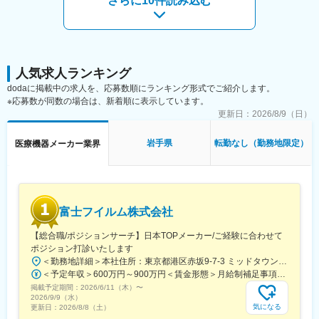
さらに10件読み込む
本ポジションはリモート（在宅勤務）で就業可能です。ご自宅で
の業務が可能ですので全国どこに居住されても問題ありません。※
海外不可／入社後の研修期間と会社指定の出社日除く
■研修：
入社後一週間程度、本社での研修を予定しています。（遠方の場
人気求人ランキング
合は会社の用意したホテルに宿泊）
dodaに掲載中の求人を、応募数順にランキング形式でご紹介します。
※応募数が同数の場合は、新着順に表示しています。
■主軸サービスについて：
更新日：
2026/8/9（日）
当社のメインプロダクトである電子カルテシステムは千葉県鴨川
市にある亀田総合病院の医療現場から日本で初めて生まれまし
岩手県
転勤なし（勤務地限定）
医療機器メーカー業界
た。2021年1月には当社で初のクラウドカルテ「blanc(ブラン)」
として、サービスローンチされました。クラウドネイティブのサ
ービスとなるため、今後安定稼働させるためのインフラ基盤を構
築するフェーズにジョインいただきます。裁量をもって取り組ん
でいただくことが可能です。
富士フイルム株式会社
変更の範囲：会社の定める業務
【総合職/ポジションサーチ】日本TOPメーカー/ご経験に合わせて
ポジション打診いたします
＜勤務地詳細＞本社住所：東京都港区赤坂9-7-3 ミッドタウン・ウェスト勤務地最寄駅：東京メトロ日比谷線／都営大江戸線／六本木駅受動喫煙対策：敷地内全面禁煙
＜予定年収＞600万円～900万円＜賃金形態＞月給制補足事項なし＜賃金内訳＞月額（基本給）：300,000円～500,000円＜月給＞300,000円～500,000円＜昇給有無＞有＜残業手当＞有賃金はあくまでも目安の金額であり、選考を通じて上下する可能性があります。月給(月額)は固定手当を含めた表記です。
掲載予定期間：
2026/6/11（木）
〜
2026/9/9（水）
気になる
更新日：
2026/8/8（土）