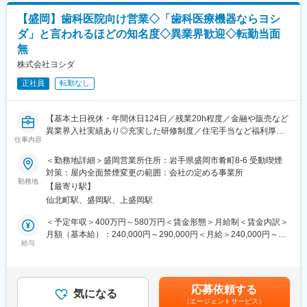
EARTH CUBE」など、革新的な製品群を扱います
■入社後の流れ：
- チームで挑む風土：営業・技術・事務が一体となって地域防災を
【盛岡】歯科医院向け営業◇「歯科医療機器ならヨシ
（1）新入社員研修を約１ヶ月間行います。座学や同行にてガスの
支える文化があります
ダ」と言われるほどの知名度◇異業界歓迎◇転勤当面
基礎などを習得いただきます。
無
（2）その後部署研修を1～２ヶ月間実施します。営業業務の流れ
や見積書の作成など、より実践的な内容を先輩に同行しながら覚
株式会社ヨシダ
変更の範囲：会社の定める業務
えていただきます。
正社員
転勤なし
■夜間の電話当番に関して
月に5日程、夜間の電話対応をしていただきます。
【基本土日祝休・年間休日124日／残業20h程度／金融や販売など
社内携帯をご自宅にお持ち帰りいただき、お電話があった際には
異業界入社実績あり◎充実した研修制度／住宅手当など福利厚生
ご対応をいただきます。
仕事内容
◎】
現地で対応が発生することは会社全体で月１回程度のみです。
＜勤務地詳細＞盛岡営業所住所：岩手県盛岡市肴町8-6 受動喫煙
■業務内容
■高い成長を続ける安定性
対策：屋内全面禁煙変更の範囲：会社の定める事業所
◇担当エリア内の歯科医院・代理店様へ、歯科医院で使用する診
勤務地
◇7年連続売上増加
【最寄り駅】
療台（ユニット）や各種機器の導入を提案・支援していただきま
経験とノウハウの蓄積により、一人ひとりのお客様の要望に応え
仙北町駅、盛岡駅、上盛岡駅
す。
る提案力を強みに今後も案件増加が見込めます。
製品の提案から設置・メンテナンスのアフターサービスまで、チ
◇防災・災害復興事業への事業拡大
＜予定年収＞400万円～580万円＜賃金形態＞月給制＜賃金内訳＞
ーム全体で協力しながら対応いただきます。
東日本大震災を経験後、『災害で命を落とす人をもう一人もだし
月額（基本給）：240,000円～290,000円＜月給＞240,000円～
◇各製品ごとの専任者や修理担当が在籍しており、専門知識はバ
給与
たくない』想いから、災害に強い社会づくりに資する人材の育成
290,000円＜昇給有無＞有＜残業手当＞有＜給与補足＞上記年
ックアップいたします。
と機器の開発を行っています。
収、月収はあくまで目安であり年齢・経験・スキルを考慮の上、
◇医療機器のため機器トラブル等で医療機関からの呼び出しが発
その他、東日本大震災では様々な制約の中でも病院や患者の支援
決定致します。■賞与（年2回）■賞与実績:昨年度5.4ヶ月分支給■
生しますが、夜間・休日の緊急対応は無く、基本勤務時間内での
を継続できた実績があります。
技能手当支給あり：歯科技工士/第二種電気工事士/X線作業主任者/
応募依頼する
対応となります。
気になる
歯科衛生士、等賃金はあくまでも目安の金額であり、選考を通じ
（エージェントサービス）