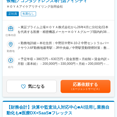
候補)／コンタクトレンズ専門店アイシティ
範囲・提供条件の定義）
・社内外の利害関係者（顧客・開発・セールス・サポート）との
ＨＯＹＡアイケアリテイリング合同会社
合意形成
変更の範囲：会社の定める業務
正社員
転勤なし
・利用開始ガイド・注意事項・説明資料など、現場定着に必要な
情報の整備・配信
・顧客フィードバックの収集・開発への還元・改善サイクルの実
～東証プライム上場ＨＯＹＡ株式会社から26年4月に分社化/日本
行
を代表する医療・精密機器メーカーＨＯＹＡグループ/国内約380
・ハイタッチ／ロータッチを使い分けた顧客関係の維持・改善
仕事内容
店舗のコンタクトレンズ専門店アイシティを展開中～
・カスタマーサクセス体制・オペレーション・ナレッジの企画・
＜勤務地詳細＞本社住所：中野区中野4-10-2 中野セントラルパー
整備・推進
■ポジション概要：
クサウス6F勤務地最寄駅：JR中央線／中野駅受動喫煙対策：敷地
コンタクトレンズ専門店「アイシティ」の店長候補として、以下
勤務地
内全面禁煙変更の範囲：会社の定める事業所
【ポジション魅力】
の業務を担当します。
・基幹ERPとして、機能変更の業務影響が大きい領域で「提供を
＜予定年収＞380万円～630万円＜賃金形態＞月給制＜賃金内訳＞
・販売数値管理・分析
成立させる」意思決定と推進を担える
月額（基本給）：200,000円～330,000円＜月給＞200,000円～
・販売業務・商品管理
・顧客の声を起点に、開発プロセスと現場運用の両方へ踏み込ん
給与
330,000円＜昇給有無＞有＜残業手当＞有＜給与補足＞■職務経験
・エリア内の販促企画・販促活動
で改善を前に進められる
等を考慮の上、当社規定により決定します。■賞与：年2回（直近
・人材育成
・まだ正解が固まりきっていないフェーズで、仕組みづくりを自
実績 年間4.4か月）賃金はあくまでも目安の金額であり、選考を
・パート・アルバイト採用
分の手で進められる
通じて上下する可能性があります。月給(月額)は固定手当を含めた
応募依頼する
気になる
表記です。
■当社について：
（エージェントサービス）
【クラウド型電子カルテ・レセコンシステム「Henry」につい
「ライフケア」「情報・通信」の分野でグローバルに事業を展開
て】
するHOYA株式会社のグループ企業として、コンタクトレンズ専
「社会課題を解決しつづけ、より良い世界をつくる」をミッショ
門店「アイシティ」を全国に370店舗以上展開。コンタクトレン
ンとして掲げ、社会課題のなかでも法令規制と業務の複雑性・専
【財務会計】決算や監査法人対応中心■AI活用し業務自
ズおよび関連商品の販売を通じて、お客さま一人ひとりの“見え
門性が高く、取り組む難易度の高い「医療業界の業務改善」に現
る”を支えるアイケアサービスを提供しています。
動化も■医療DX×SaaS■フレックス
在最注力しています。 主な事業として、我々は業界として25年ぶ