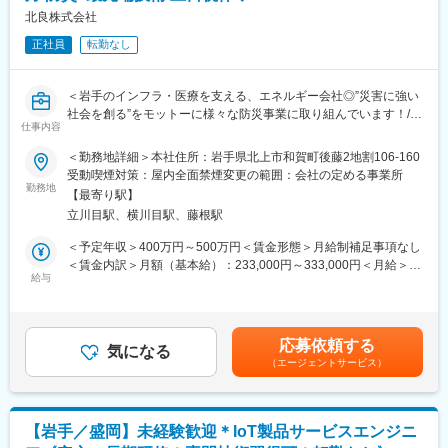
・長期間の研修を用意しているため職種未経験＆技術的な知識が
北良株式会社
全く無い方でも立ち上りが可能となっております。
正社員
転勤なし
・業界トップクラスの調剤システムやIoT製品を扱っており、業務
を通して最新の技術に触れることが可能です。
・正社員登用は前提の採用です。就業態度に問題がなければ原則
＜岩手のインフラ・医療を支える、エネルギー会社◎”災害に強い
登用となり、業界トップクラスシェアを誇る優良企業の正社員と
社会を創る”をモットーに様々な防災事業に取り組んでいます！/土
して安定就業が可能です。（登用率98%、試験ノルマなし）
仕事内容
日祝休み＞
＜勤務地詳細＞本社住所：岩手県北上市和賀町後藤2地割106-160
【同社の魅力】
■職務概要
受動喫煙対策：屋内全面禁煙変更の範囲：会社の定める事業所
◆医療業界に貢献：
自社開発の防災製品「WHOLE EARTH CUBE」などの設計・開
勤務地
最新のIoT技術に注力しており、これまで人の手でアナログに行わ
【最寄り駅】
発・導入支援を担当。電気設計やCAD図面作成、電気工事士のス
れていた薬剤管理を、全自動で管理、調整、計測、分包まで対応
立川目駅、横川目駅、藤根駅
キルを活かし、地域の安心を“技術”で支える仕事です。
可能にしました。当社の製品やシステムが、24時間止めてはなら
＜予定年収＞400万円～500万円＜賃金形態＞月給制補足事項なし
ない医療現場の安心安全や、医療従事者の負担軽減に大きく貢献
■具体的な業務内容
＜賃金内訳＞月額（基本給）：233,000円～333,000円＜月給＞
しています。
- WHOLE EARTH CUBEの電気設計・回路設計・制御設計
給与
233,000円～333,000円＜昇給有無＞有＜残業手当＞有＜給与補足
◆高いシェアを持つ製品：
- CAD（2D／3D）による図面作成（筐体設計、配線図、組立図な
＞※上記年収には、賞与3ヶ月分を含みます。■人事考課：年1回
調剤というニッチな分野で、業界トップクラスのシェアを誇る製
ど）
（6月）■賞与：年2回（7月・12月）賃金はあくまでも目安の金額
品が多数あります。寡占市場だからこそ、競合製品を使っている
- 試作機の製作、評価、改良（電気機械工作含む）
であり、選考を通じて上下する可能性があります。月給(月額)は固
顧客からいかにシェアを獲得するか試行錯誤する面白さがありま
応募依頼する
- 製品導入時の設置・設定・動作確認
気になる
定手当を含めた表記です。
す。
（エージェントサービス）
- 災害発生時の現地対応（機材搬送・設置・稼働確認など）
- 製品導入後のフォローアップ（使い方説明、メンテナンス対応）
変更の範囲：会社の定める業務
- 新製品の技術検証、マニュアル作成、社内教育支援
【岩手／盛岡】未経験歓迎＊IoT製品サービスエンジニ
■この仕事の魅力