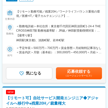
療システム事業における中核子会社です。
◇当社では、主に医用画像診断支援システム（PACS）や放射線情
【リモート勤務可能／残業20H／ワークライフバランス重視の環
報管理システム（RIS）等の医用システムの開発から運営までを手
境／医療×IT／電子カルテエンジニア】
がけています。特に医用画像診断支援システム（PACS）は、医療
仕事内容
現場に貢献するPSPの主力商品の1つとなっています。
■概要／採用背景：
◇また、医療現場に貢献したいという当社の思いは、日本国内だ
＜勤務地詳細＞本社住所：東京都千代田区神田須田町1-24-4 THE
当社のメインプロダクトである電子カルテシステムのクラウド版
けに留まらず、既に、シンガポールとタイに駐在所を置き、現地
CROSS神田7階 勤務地最寄駅： JR線／神田駅受動喫煙対策：屋
の提供がスタートし、クリニックや病院などの医療施設に導入が
勤務地
の病院にアプローチを始めています。医用システム業界はここ数
内全面禁煙変更の範囲：会社の定める事業所（リモートワーク含
【最寄り駅】
進んでいます。継続的な新規導入に加え、より利便性を高めクラ
年急成長を遂げています。
む）
神田駅(東京都)、淡路町駅、岩本町駅
イアントの業務改善に寄与していくために新たにエンジニアを募
◇現在では病院内での使用から病院間の地域連携（地域医療）
集いたします。
等、将来へ向けた新たな展開が始まっており、医用システム業界
＜予定年収＞500万円～700万円＜賃金形態＞月給制特記事項なし
が担う役割は今後ますます大きくなっていくと考えられます。
＜賃金内訳＞月額（基本給）：300,000円～450,000円＜月給＞
■職務内容：
給与
◇当社で働くことで、医用システムを通じて社会に貢献している
300,000円～450,000円＜昇給有無＞有＜残業手当＞有＜給与補足
すでに導入の進んでいる「電子カルテ」ですがPCをメインの媒体
という充実感や誇りを感じられることが魅力です。日々求められ
＞前職考慮して決定致します。また、上記年収には年間賞与（3か
としております。今後は病院やクリニックなどで働く方がいつで
る変化に対し、企業としても、個人としても成長していくことが
月）、残業代（想定残業時間：15時間）を含みます。賃金はあく
も、どこでもカルテを確認が出来るように各種デバイスから確認
患者や医療従事者のためになることへ繋がっていくと当社では考
までも目安の金額であり、選考を通じて上下する可能性がありま
応募依頼する
を出来るようにPJを発足いたしました。
気になる
えています。
す。月給(月額)は固定手当を含めた表記です。
（エージェントサービス）
■業務詳細：
変更の範囲：会社の定める業務
・現在のシステムを各種デバイスで利用が出来るようにするため
の基盤を開発
NEW
・電子カルテと各部門システムを接続，情報連携するインターフ
【リモート可】自社サービス開発エンジニア◆アジャ
ェイスアプリケーションの開発、障害発生時の調査
・クラウドカルテと院内部門システムを連携するサービスやAPI群
イルへ移行中※残業20H／裁量権大
の開発