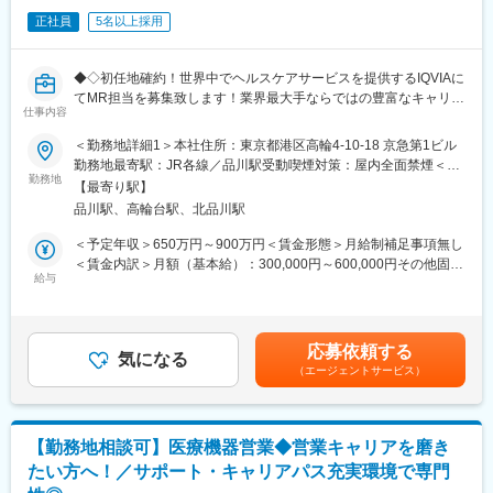
は市場はかなりの拡大フェーズにございます。そのため、販売を
正社員
5名以上採用
アウトソースする欧米的な手法が今後はベーシックなものとな
り、コントラクトMRとして息の長いキャリアを形成することがで
きるのです。
◆◇初任地確約！世界中でヘルスケアサービスを提供するIQVIAに
てMR担当を募集致します！業界最大手ならではの豊富なキャリア
■当社について：当社は米国に本社を置き、世界100以上の国や地
仕事内容
パスがございます◆◇
域で約55,000名の社員を有し、情報や革新的テクノロジー、およ
＜勤務地詳細1＞本社住所：東京都港区高輪4-10-18 京急第1ビル
び臨床試験サービスを提供する世界的なリーディングカンパニー
■具体的な業務詳細
勤務地最寄駅：JR各線／品川駅受動喫煙対策：屋内全面禁煙＜勤
です。当社は、疾患領域、サイエンス、解析における長年の経験
国内トップクラスのプロジェクト受託実績を誇る当社の一員とし
勤務地
務地詳細2＞全国住所：全国 ※希望勤務地はアドバイザーにお伝
や知識を生かして、様々なサービスを提供し続けています。
【最寄り駅】
て、医薬品PJなどを中心にクライアントビジネス拡大に貢献して
えください。 受動喫煙対策：屋内全面禁煙変更の範囲：会社の定
品川駅、高輪台駅、北品川駅
いただきます。
める事業所
変更の範囲：会社の定める業務
・担当エリアの訪問医療施設のターゲティング、担当医療施設へ
＜予定年収＞650万円～900万円＜賃金形態＞月給制補足事項無し
の訪問計画作成、担当医療施設への訪問、医療従事者とのリレー
＜賃金内訳＞月額（基本給）：300,000円～600,000円その他固定
ション構築
給与
手当/月：27,000円＜月給＞327,000円～627,000円＜昇給有無＞
・卸への訪問、同行、卸 MSとのリレーション構築
有＜残業手当＞無＜給与補足＞【残業手当について】管理監督者
・医療従事者向けの説明会の企画・実施、医師同士のコミュニケ
の承認の上、研究会、顧客との会議等が発生する場合、別途残業
ーション推進のための研究会・勉強会の立ち上げ、講演会の企
手当支給する。【補足】プロジェクト稼働手当(35,000円)、外勤
応募依頼する
画・運営 等
気になる
日当（1日1,500円／外勤3.5時間以上）■変動賞与制（6月・12
（エージェントサービス）
月・3月）※平均実績6ヶ月分■インセンティブ：3月（対象者）賃
■先行採用について
金はあくまでも目安の金額であり、選考を通じて上下する可能性
・初任地の配属プロジェクトを、ご希望の1つの都道府県確約で先
があります。月給(月額)は固定手当を含めた表記です。
行採用オファーをお出しいたします
【勤務地相談可】医療機器営業◆営業キャリアを磨き
・再配属時は全国勤務が対象となります（希望勤務地は考慮いた
たい方へ！／サポート・キャリアパス充実環境で専門
します）