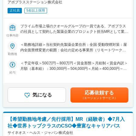
値が必要と捉え、従業員のキャリア開発、豊富なプロジェクトの
アポプラスステーション株式会社
など、様々な可能性を探ることができるのが大きな魅力です。
配属機会などが用意されています。
正社員
5名以上採用
■働く魅力
変更の範囲：会社の定める業務
・同社の社員でいながら、様々なメーカーで経験を積むことが可
プライム市場上場のクオールグループの一員である、アポプラス
能です！配属先メーカーからオファーを受けた場合は、メーカー
の社員として契約した製薬企業のプロジェクト担当MRとして業務
直雇用へ転籍するチャンスもあります。
仕事内容
に従事していただきます。内資・外資の新薬メーカー、ジェネリ
（ご自身に合わないと感じられた場合、オファーを断ることも勿
ックメーカーなどプロジェクトは多岐に渡りますので、今までの
論可能です。）
＜勤務地詳細＞当社契約先製薬企業住所：全国 受動喫煙対策：屋
経験を活かせる環境が整っています。
・転勤は東北・関東などエリア単位内で限定することができ、一
内全面禁煙変更の範囲：会社の定める事業所（リモートワーク含
■営業スタイル：担当エリアの医療機関（開業医、病院）を訪問し
方的に配属エリアを決定されることもありません。
勤務地
む）
て、医師、薬剤師に課題解決するための医薬品情報を提供、副作
※CSOとは…
＜予定年収＞500万円～800万円＜賃金形態＞月給制＜賃金内訳＞
用情報を収集を行っていただきます。
医療機器・製薬メーカーのセールス領域を支援する業種です。自
月額（基本給）：300,000円～504,000円＜月給＞400,000円～
・新薬のプロモーション
社の社員を取引先企業に派遣し、派遣先の営業として活躍いただ
給与
654,000円（一律手当を含む）＜昇給有無＞有＜残業手当＞有＜
・長期収載品の市場拡大
くことでメーカーを支援しています。
給与補足＞※別途営業日当有（年間約40万円／1日2000円／4時間
・ジェネリック医薬品のプロモーション
（同社の正社員として、派遣先で就業するイメージです）
以上外勤の場合）※能力・前給などを考慮し、規定により決定しま
※1プロジェクトを約2年程度担当します。
す。※その他の手当は「待遇・福利厚生」欄をご参照ください。昇
※プロジェクトマネージャー（PM）、スーパーバイザー(SV)よ
■研修体制
応募依頼する
気になる
給：年1回★頑張りに応じて年収UP★赴任先の評価次第で大幅に
り、日々の活動についてフォローを受けられる環境です。全国に
プロジェクトごとに異なりますが、同社または配属先のメーカー
（エージェントサービス）
年収をUPできます。（年2回業績給改定）賃金はあくまでも目安
SVを配置し、素早くフォローができる体制をとっています。
にて研修が十分にございます。
の金額であり、選考を通じて上下する可能性があります。月給(月
■中途入社社員の年収例：
プロジェクト配属後もマネージャーが丁寧に支援します。日々の
額)は固定手当を含めた表記です。
・入社3年目（MR経験者）28歳：642万（月給＋日当＋住宅手
仕事の悩みやキャリア相談だけでなく、業務に不安がある際など
【希望勤務地考慮／先行採用】MR（経験者）◆7月入
当）
もしっかりとケアします。業界でも特に支援が手厚いと評判で
・入社5年目（MR経験者）33歳：712万（月給＋日当＋住宅手
す。
社◆世界トップクラスのCSO◆豊富なキャリアパス
当）
サイネオス・ヘルス・ジャパン株式会社
■評価制度：
◇LINEの企業アカウントから、沿革・事業内容・先輩社員インタ