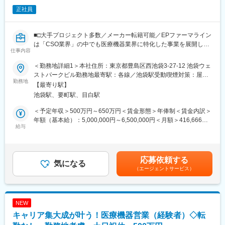
正社員
変更の範囲：会社の定める業務
■□大手プロジェクト多数／メーカー転籍可能／EPファーマライン
は「CSO業界」の中でも医療機器業界に特化した事業を展開して
仕事内容
いる、国内でも数少ない大手企業です！■□
＜勤務地詳細1＞本社住所：東京都豊島区西池袋3-27-12 池袋ウェ
■募集概要：
ストパークビル勤務地最寄駅：各線／池袋駅受動喫煙対策：屋内
EPファーマラインは「CSO業界」の中でも医療機器業界に特化し
勤務地
全面禁煙＜勤務地詳細2＞全国勤務(希望勤務地考慮)住所：全国に
【最寄り駅】
た事業を展開している、国内でも数少ない大手企業です！現在医
営業所がございます。配属先は入社後に確定します。希望勤務地
池袋駅、要町駅、目白駅
療業界での営業経験をお持ちの方を対象に、医療機器の営業担当
がある場合はご相談ください。 受動喫煙対策：その他（顧客先に
を募集しております。
より異なります。）変更の範囲：会社の定める事業所
＜予定年収＞500万円～650万円＜賃金形態＞年俸制＜賃金内訳＞
当社では大手メーカーの案件を数多く保有しており、カテーテ
年額（基本給）：5,000,000円～6,500,000円＜月額＞416,666円
ル、検査機器、電子カルテ、中には医療系Saas製品など幅広いア
給与
～541,666円（12分割）＜昇給有無＞有＜残業手当＞有賃金はあ
サイン先の中から面談を積み重ね、あなたの希望するキャリアや
くまでも目安の金額であり、選考を通じて上下する可能性があり
働き方、勤務場所に最も適したご提案をさせていただきます！
ます。月給(月額)は固定手当を含めた表記です。
医療業界内でのキャリアアップを考えている方、メーカーへの転
応募依頼する
職を視野に入れている方等、全力でサポートいたしますので是非
気になる
（エージェントサービス）
ご応募ください！
※未経験の方も募集を行っておりますので、お気軽にご相談くださ
い
NEW
【EPファーマラインでキャリアを築くメリット】
キャリア集大成が叶う！医療機器営業（経験者）◇転
■優良案件多数／メーカー転籍を支援
他社では見かけないような大手メーカーの案件や最先端製品の案