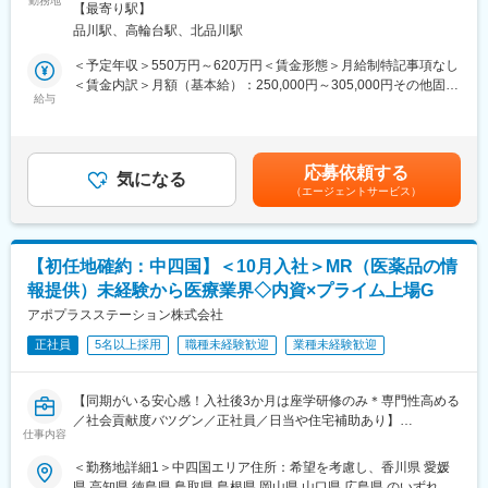
スーパーバイザーが日々の活動をフォローします。定期的な連絡
勤務地
決定します 受動喫煙対策：屋内全面禁煙＜勤務地詳細2＞本社住
【最寄り駅】
「医薬情報提供者」と呼ばれる専門資格を取得して活動する営業
や面談のほか、必要に応じて素早くバックアップに入るなど、MR
所：東京都港区高輪4-10-18 京急第1ビル勤務地最寄駅：JR各線／
品川駅、高輪台駅、北品川駅
変更の範囲：会社の定める業務
職です。IQVIAのお客様である国内医薬品メーカーにて、医薬品の
として結果を出せるように万全のサポート体制を整えています。
品川駅受動喫煙対策：屋内全面禁煙変更の範囲：会社の定める事
営業活動を行っていただきます。
(3)豊富なプロジェクト数、50社を超える多数の取引メーカー：同
業所
＜予定年収＞550万円～620万円＜賃金形態＞月給制特記事項なし
人々の命を守る商材に携わるため、社会貢献性と安定性を兼ね備
業他社と比較しても、多くのプロジェクト数があり、様々なご経
＜賃金内訳＞月額（基本給）：250,000円～305,000円その他固定
えたお仕事です。
験を活かしていただくことが可能です。20代～60代までの幅広い
給与
手当/月：35,000円＜月給＞285,000円～340,000円＜昇給有無＞
年代のMRの方が活躍されています。
有＜残業手当＞無＜給与補足＞【残業手当について】管理監督者
■入社後の流れ
■中途入社社員の年収例
の承認の上、研究会、顧客との会議等が発生する場合、別途残業
まずはご入社から2か月間MR導入研修を受講し、MR資格を取得
・入社3年目（MR経験者）28歳：642万（月給＋日当＋住宅手
手当支給する。【補足】プロジェクト稼働手当(35,000円)、外勤
応募依頼する
していただきます。
当）
気になる
日当（1日1,500円／外勤3.5時間以上）■変動賞与制（6月・12
（エージェントサービス）
資格取得と聞くとハードルが高く思われる方もいるかもしれませ
・入社5年目（MR経験者）33歳：712万（月給＋日当＋住宅手
月・3月）※平均実績6ヶ月分■インセンティブ：3月（対象者）賃
んが、当社の取得率は業界平均より20%ほど高い95%程度を維持
当）
金はあくまでも目安の金額であり、選考を通じて上下する可能性
しています。
があります。月給(月額)は固定手当を含めた表記です。
文理問わず一から学べる環境を整えているため、専門知識は入社
変更の範囲：会社の定める業務
【初任地確約：中四国】＜10月入社＞MR（医薬品の情
後に身に付ける意欲があれば問題ございません。
報提供）未経験から医療業界◇内資×プライム上場G
社員の活躍事例についての詳細は、是非こちらのURLも併せてご
覧ください。
アポプラスステーション株式会社
https://healthcarecareerpark.iqvia.com/
正社員
5名以上採用
職種未経験歓迎
業種未経験歓迎
■具体的な業務
すでに取引のある病院の医師や薬剤師に向け、医薬品の効果や副
【同期がいる安心感！入社後3か月は座学研修のみ＊専門性高める
作用・適切な使用方法などの情報を提供し、薬剤のプロモーショ
／社会貢献度バツグン／正社員／日当や住宅補助あり】
ン活動を行っていただきます。メインの業務は情報提供となるた
仕事内容
め、価格交渉・納品・注文書の対応等は基本的に発生せず、営業
★本ポジションは、未経験から医療業界で活躍できます！
＜勤務地詳細1＞中四国エリア住所：希望を考慮し、香川県 愛媛
活動に専念できる環境です。
・医療を通じて社会に貢献したい
県 高知県 徳島県 鳥取県 島根県 岡山県 山口県 広島県 のいずれか