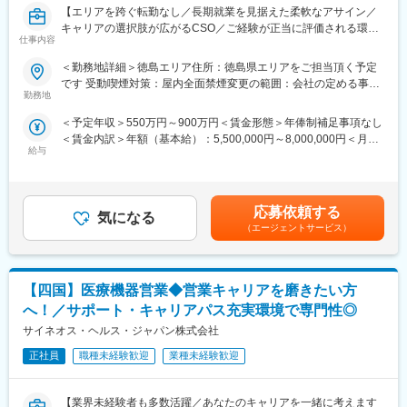
【エリアを跨ぐ転勤なし／長期就業を見据えた柔軟なアサイン／
公募制度も充実しておりますので、IQVIAが展開している他の事業
キャリアの選択肢が広がるCSO／ご経験が正当に評価される環
部への異動も可能です。
仕事内容
境】
※病院の経営コンサル、医薬品メーカーのマーケティング支援、人
事担当者などの管理部門など
＜勤務地詳細＞徳島エリア住所：徳島県エリアをご担当頂く予定
【はじめに】
（３）手厚い研修体制でスキルアップができます：製品研修、ス
です 受動喫煙対策：屋内全面禁煙変更の範囲：会社の定める事業
今回はMRを募集します。MR資格更新予定の方・ベテランの方も
キル研修、学術研修と、国内最大手だからこそ仕事に必要な知識
勤務地
所（リモートワーク含む）
歓迎です。勤務地はご本人様の希望を鑑み決定いたします。20代
やスキルをしっかりと身に付けられる研修制度があります。MRと
＜予定年収＞550万円～900万円＜賃金形態＞年俸制補足事項なし
～50代まで幅広く活躍しており、長期就業も叶う環境です。
してのスキルのみならず、データ分析、マーケティングなど多角
＜賃金内訳＞年額（基本給）：5,500,000円～8,000,000円＜月額
的にヘルスケアのプロフェッショナル人材を育成する研修制度を
給与
＞458,333円～666,666円（12分割）＜昇給有無＞有＜残業手当＞
【業務内容】
整備しています。
無＜給与補足＞同社は年俸制になります。別途以下のような手当
大手製薬会社などを中心としたクライアントのプロジェクトへの
があります。・四半期一時金：10万円（四半期に1回、10万円程
配属です。担当エリアの医療機関（開業医、病院）を訪問して、
【IQVIAサービシーズジャパンについて】
度支給）※ただし支給条件有。賃金はあくまでも目安の金額であ
医師、薬剤師に課題解決するための医薬品情報を提供、副作用情
・世界100以上の国と地域／8万人の社員が、医薬品の臨床開発～
応募依頼する
気になる
り、選考を通じて上下する可能性があります。月給(月額)は固定手
報を収集を行っていただきます。
プロモーションに携わり、市場を流通するほぼすべての医薬品に
（エージェントサービス）
当を含めた表記です。
関与しています
《具体的には...》
・日本においても業界トップシェアを誇り、常時100以上のPJが
■新薬のプロモーション
稼働しています
【四国】医療機器営業◆営業キャリアを磨きたい方
■長期収載品の市場拡大
■ジェネリック医薬品のプロモーション
へ！／サポート・キャリアパス充実環境で専門性◎
※プロジェクトの状況によっては、選考保留（ご紹介できるプロジ
変更の範囲：会社の定める業務
サイネオス・ヘルス・ジャパン株式会社
ェクトが出るまで保留）となる場合もございますのであらかじめ
ご認識の程よろしくお願いします※
正社員
職種未経験歓迎
業種未経験歓迎
【魅力ポイント】
【業界未経験者も多数活躍／あなたのキャリアを一緒に考えます
■エリアを跨ぐ転勤なし：