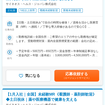
《具体的には...》
(1)充実した教育体制：
サイネオス・ヘルス・ジャパン株式会社
■新薬のプロモーション
・製品研修（約2週間～2ヶ月、プロジェクトによる）：入社オリ
■長期収載品の市場拡大
エンテーション後に配属先プロジェクトの製薬メーカーにて製品
正社員
5名以上採用
職種未経験歓迎
業種未経験歓迎
■ジェネリック医薬品のプロモーション
研修を受けていただきます。
※プロジェクトの状況によっては、選考保留（ご紹介できるプロジ
・継続教育：入社時に配属先の製薬会社で行なわれますが、その
ェクトが出るまで保留）となる場合もございますのであらかじめ
【日勤・土日祝休み”で自分の時間を確保！／資格を活かし医療営
他、横断研修、eラーニングの研修等も受けることが可能です。
ご認識の程よろしくお願いします※
業（MR）へ挑戦！／丁寧な導入研修があるので安心◎】
・オンコロジー専門MR育成プログラム、IBD専門育成プログラ
仕事内容
ム、CNS専門育成プログラムなどがあり、専門領域MRの育成も
変更の範囲：会社の定める業務
《資格と想いがあれば活躍できる！》
しています。
＜勤務地詳細＞全国住所：ご希望のエリアの中から勤務地が確定
「誰かのためになる仕事がしたい」「社会貢献につながる仕事を
(2)プロジェクトマネジメント体制：プロジェクトマネージャー、
します。 受動喫煙対策：屋内全面禁煙変更の範囲：会社の定める
したい」という想いがあればOK！当社には、臨床経験を活かして
スーパーバイザーが日々の活動をフォローします。定期的な連絡
勤務地
事業所
医療営業にチャレンジし活躍しているメンバーが多数在籍してい
や面談のほか、必要に応じて素早くバックアップに入るなど、MR
＜予定年収＞500万円～650万円＜賃金形態＞年俸制補足事項なし
ます。
として結果を出せるように万全のサポート体制を整えています。
＜賃金内訳＞年額（基本給）：3,600,000円～4,500,000円＜月額
これまでの経験を活かして新たなフィールドで活躍したい方を歓
(3)豊富なプロジェクト数、50社を超える多数の取引メーカー：同
給与
＞300,000円～375,000円（12分割）＜昇給有無＞有＜残業手当＞
迎いたします。
業他社と比較しても、多くのプロジェクト数があり、様々なご経
有＜給与補足＞同社は年俸制になります。別途以下のような手当
験を活かしていただくことが可能です。20代～60代までの幅広い
があります。・プロジェクト賞与：会社及び個人業績により変
《おススメポイント》
年代のMRの方が活躍されています。
動・四半期一時金：10万円（四半期に1回、10万円程度支給）※た
■夜勤なし！日勤・土日祝休みで働き方改善・ワークライフバラン
■中途入社社員の年収例：
応募依頼する
気になる
だし支給条件有。他、永続勤務報奨金（3年勤務5万円支給、5年
スの両立が叶う！
・入社3年目（MR経験者）28歳：642万（月給＋日当＋住宅手
（エージェントサービス）
勤務10万円…）ございます。賃金はあくまでも目安の金額であ
■明確な評価制度あり！自身の成果や頑張りが客観的に評価され、
当）
り、選考を通じて上下する可能性があります。月給(月額)は固定手
年収に反映されます。また、在籍年数が増えると永年勤続報奨金
・入社5年目（MR経験者）33歳：712万（月給＋日当＋住宅手
当を含めた表記です。
や四半期一時金などの手当もアップします。つまり、やりがいや
当）
【1月入社｜全国】未経験MR《看護師・薬剤師歓迎》
努力がきちんと報われる報酬制度になっています。
変更の範囲：会社の定める業務
◆土日祝休｜薬や医療機器で健康を支える
《丁寧な研修・支援体制で成長を応援！》
サイネオス・ヘルス・ジャパン株式会社