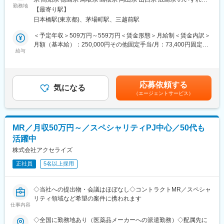
個人の予算はありますが、チーム内で助け合う社風が整ってお
・仕事を通じて学びを深め自己の成長を実感したい
勤務地
に配属致します。受動喫煙対策：屋内全面禁煙＜勤務地詳細2＞本
り、過度なプレッシャーなく顧客とじっくり関係構築が可能で
【最寄り駅】
・専門職として知識、技能を身に付けたい
社住所：東京都中央区日本橋2-14-1 フロントプレイス日本橋勤務
す。
日本橋駅(東京都)、茅場町駅、三越前駅
・内資系の安定企業で働きたい
地最寄駅：各線／日本橋駅受動喫煙対策：敷地内喫煙可能場所あ
という方にはおススメです！
り変更の範囲：会社の定める事業所
＜予定年収＞509万円～559万円＜賃金形態＞月給制＜賃金内訳＞
■働き方
＜2人に1人は未経験入社、75%は異業種からの転職者です＞
月額（基本給）：250,000円その他固定手当/月：73,400円固定残
社用車を利用して自宅から病院へ直行直帰の働き方となるため、
給与
業手当/月：101,200円（固定残業時間40時間0分/月）超過した時
柔軟にスケジュール調整が可能です。年間休日130日に加えて有
■職務内容：
間外労働の残業手当は追加支給＜月給＞424,600円（一律手当を
給取得もしやすく、年間140日ほど休んでいる方も多くいます。
MR（医薬情報担当者）として、ドクターや医薬品卸へ訪問、医薬
含む）＜昇給有無＞有＜残業手当＞有＜給与補足＞※能力・前給な
品に関する情報提供を行います。
どを考慮し、規定により決定します。※年収の他に別途日当（月額
■将来的なキャリア：
応募依頼する
気になる
3～4万円）・諸手当有昇給：年1回★頑張りに応じて年収UP★赴
医療営業として専門性を磨き管理職を目指すのはもちろん、他事
（エージェントサービス）
＜MRとは＞
任先の評価次第で大幅に年収をUPできます。（年2回業績給改
業部やグループ会社への異動実績も豊富にございます。（※病院の
医薬品販売に際し、医師への医薬品の効果、効能、副作用を情報
定）賃金はあくまでも目安の金額であり、選考を通じて上下する
経営コンサル、医薬品メーカーのマーケティング支援、人事担当
提供がミッションです。
可能性があります。月給(月額)は固定手当を含めた表記です。
者などの管理部門）
医薬品は「どの成分に、どのような効果があって、誰に使うと良
営業経験を活かして様々なキャリアプランを実現できるのは、当
MR／月収50万円～／スペシャリティPJ中心／50代も
いのか」などの情報が付加されて、初めて効果的に使うことがで
社ならではの強みです。
活躍中
きます。医師への適切な医薬品情報の提供を通じて、患者さんの
治療、地域医療課題に貢献することができます。
株式会社アクセライズ
変更の範囲：会社の定める業務
正社員
5名以上採用
■安心の研修体制：
・入社から3か月間：座学研修（導入教育）のみ
└医薬品や医療業界、営業方法についての知識を身につけます。
◇当社への提出物・会議はほぼなし◇コントラクトMR／スペシャ
・導入教育終了後は、Web講義、e-Learning、集合研修を組み合
リティ領域など希望の案件に携われます
わせて行う、MR認定試験に100％を担保する対策講座がありま
仕事内容
す。
◇全国に勤務地あり（医薬品メーカーへの派遣勤務）◇配属先に
・現場配属後も月1回以上の面談を設けており、成果を出すための