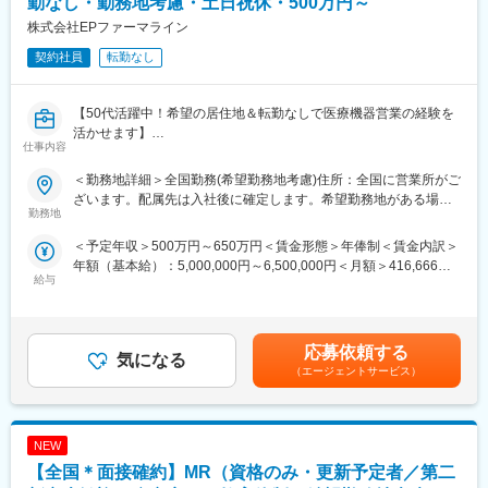
勤なし・勤務地考慮・土日祝休・500万円～
件を保有しています。また原則、将来的にクライアント先への転
株式会社EPファーマライン
籍も視野に入れた内容で案件を受注しています。(＝将来的に医療
契約社員
転勤なし
機器メーカーの正規社員としての勤務が可能) これを可能にして
いる背景としては、比較的少数規模を保って運営を行っているか
らこそマネージャーの目が行き届く環境を整えることができ、顧
【50代活躍中！希望の居住地＆転勤なしで医療機器営業の経験を
客からの信頼が厚いためです。
活かせます】
仕事内容
■入社後も強力なバックアップが受けられます！
【はじめに】
CSOは本部のバックアップ体制が何より重要です。1人のプロジ
＜勤務地詳細＞全国勤務(希望勤務地考慮)住所：全国に営業所がご
大手CSO、EPファーマラインでは医療機器営業においてベテラン
ェクトマネージャーが管理する営業は約20名程度であり、相談事
ざいます。配属先は入社後に確定します。希望勤務地がある場合
の方を募集いたします！
勤務地
があればいつでも連絡できる距離感です。1～2カ月に一度の面談
はご相談ください。 受動喫煙対策：その他（顧客先により異なり
契約社員採用となるため、今までの全国転勤から解放された働き
も実施しており、日々の業務だけでなく中長期的な視点での相談
ます。）変更の範囲：会社の定める事業所
＜予定年収＞500万円～650万円＜賃金形態＞年俸制＜賃金内訳＞
方が可能です。
も可能です。また、クライアント・社内評価に基いた明確な評価
年額（基本給）：5,000,000円～6,500,000円＜月額＞416,666円
主に医療機器メーカーを早期退職したメンバー、介護などで短期
制度により、キャリアや年収アップに向けた目標を定めやすい環
給与
～541,666円（12分割）＜昇給有無＞有＜残業手当＞有賃金はあ
間医療現場を離れていた方が現在活躍をしています。
境です。
くまでも目安の金額であり、選考を通じて上下する可能性があり
※別途正社員募集も行っております(転勤あり)ので、ご要望がござ
ます。月給(月額)は固定手当を含めた表記です。
いましたらお申し付けください！
■基本的に稼働率は100%：常時、待機期間が発生することが無い
応募依頼する
よう隙間なくアサインをしています。これも比較的少数規模に抑
気になる
【業務内容】
えて運営を行っているからこそ実現ができていることであり、強
（エージェントサービス）
入社後は配属前研修を受けたのち、当社クライアントである医療
みの部分です。
機器メーカーへ配属されます。
行っていただくお仕事は、医療機器メーカーとして製品のシェア
変更の範囲：会社の定める業務
NEW
拡大と適正使用のための働きかけ。
医療機器営業時代に培った経験をそのまま活かしていただきま
【全国＊面接確約】MR（資格のみ・更新予定者／第二
す。