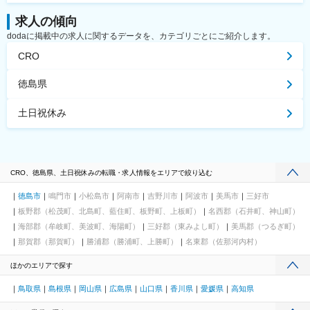
求人の傾向
dodaに掲載中の求人に関するデータを、カテゴリごとにご紹介します。
CRO
徳島県
土日祝休み
CRO、徳島県、土日祝休みの転職・求人情報をエリアで絞り込む
徳島市
鳴門市
小松島市
阿南市
吉野川市
阿波市
美馬市
三好市
板野郡（松茂町、北島町、藍住町、板野町、上板町）
名西郡（石井町、神山町）
海部郡（牟岐町、美波町、海陽町）
三好郡（東みよし町）
美馬郡（つるぎ町）
那賀郡（那賀町）
勝浦郡（勝浦町、上勝町）
名東郡（佐那河内村）
ほかのエリアで探す
鳥取県
島根県
岡山県
広島県
山口県
香川県
愛媛県
高知県