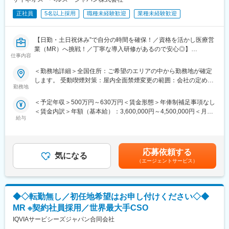
入社後は2カ月間の研修制度がありますので、未経験の方も安心し
てご応募ください！同期社員と一緒に集中的に研修を行い、その
正社員
5名以上採用
職種未経験歓迎
業種未経験歓迎
後配属先に応じた製品研修を行います。
※配属は入社後に確定する予定です。
【日勤・土日祝休み”で自分の時間を確保！／資格を活かし医療営
また、配属後も一人ひとりの知識とスキルレベルを上げるために
業（MR）へ挑戦！／丁寧な導入研修があるので安心◎】
様々な研修をご用意しています。
仕事内容
《資格と想いがあれば活躍できる！》
《あなたの想いを実現する豊富なキャリアプランとサポート体
＜勤務地詳細＞全国住所：ご希望のエリアの中から勤務地が確定
「誰かのためになる仕事がしたい」「社会貢献につながる仕事を
制！》
します。 受動喫煙対策：屋内全面禁煙変更の範囲：会社の定める
したい」という想いがあればOK！当社には、臨床経験を活かして
志向性やその時の環境に応じてや「１つの領域で専門性を高め
勤務地
事業所
医療営業にチャレンジし活躍しているメンバーが多数在籍してい
る」「幅広い疾患をカバーできるオールラウンダーになる」「本
＜予定年収＞500万円～630万円＜賃金形態＞年俸制補足事項なし
ます。
社部門（マネージャー、研修部門など）へのキャリアチェンジ」
＜賃金内訳＞年額（基本給）：3,600,000円～4,500,000円＜月額
これまでの経験を活かして新たなフィールドで活躍したい方を歓
など幅広いキャリアプランがあります。また、弊社のマネージャ
給与
＞300,000円～375,000円（12分割）＜昇給有無＞有＜残業手当＞
迎いたします。
ーのほとんどは、MRからキャリアをチェンジしているメンバーで
有＜給与補足＞同社は年俸制になります。別途以下のような手当
す。担当マネージャーが定期的に面談を行い、分からないことや
があります。■プロジェクト賞与：会社及び個人業績により変動■
《おススメポイント》
将来のキャリアに関してサポートをしていきます。
四半期一時金：10万円（四半期に1回、10万円程度支給）※ただし
■夜勤なし！日勤・土日祝休みで働き方改善・ワークライフバラン
応募依頼する
気になる
支給条件有。他、永続勤務報奨金（3年勤務5万円支給、5年勤務
スの両立が叶う！
《職種に関して》
（エージェントサービス）
10万円…）ございます。賃金はあくまでも目安の金額であり、選
■明確な評価制度あり！自身の成果や頑張りが客観的に評価され、
■MRとは主に医師や薬剤師等へ、担当製品の情報提供を行いま
考を通じて上下する可能性があります。月給(月額)は固定手当を含
年収に反映されます。また、在籍年数が増えると永年勤続報奨金
す。担当施設の患者様に応じた情報提供や、担当製品の処方後の
めた表記です。
や四半期一時金などの手当もアップします。つまり、やりがいや
情報収集を行います。
◆◇転勤無し／初任地希望はお申し付けください◇◆
努力がきちんと報われる報酬制度になっています。
変更の範囲：会社の定める業務
MR ※契約社員採用／世界最大手CSO
《丁寧な研修・支援体制で成長を応援！》
IQVIAサービシーズジャパン合同会社
入社後は2カ月間の研修制度がありますので、未経験の方も安心し