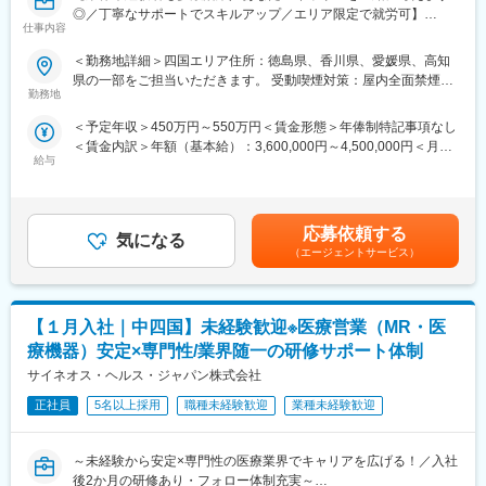
◎／丁寧なサポートでスキルアップ／エリア限定で就労可】
初任地希望だけでなく、エリアを跨いでの転勤はないため、転勤
仕事内容
負担が軽減できます。2ndプロジェクト以降も希望や適性に応じ
■業務内容
て、アサインを検討します。
＜勤務地詳細＞四国エリア住所：徳島県、香川県、愛媛県、高知
医療機器の営業担当者として、基幹病院などの医師や看護師など
県の一部をご担当いただきます。 受動喫煙対策：屋内全面禁煙変
医療従事者の方々と面談を行い、製品に関わる手技や情報提供な
■キャリアの選択肢を広げる働き方：
勤務地
更の範囲：会社の定める事業所
どの営業活動を行います。
スペシャリティ領域への挑戦、新薬PJなど市場価値を高める機
＜予定年収＞450万円～550万円＜賃金形態＞年俸制特記事項なし
・身につくスキル
会、自身の強みを活かしたPJ相談などが可能です。定期的な面談
＜賃金内訳＞年額（基本給）：3,600,000円～4,500,000円＜月額
専門家へ提案・交渉する力を磨けます。単に説明する力だけでな
を通じて、その時々に応じたプロジェクトを提示するなどフレキ
給与
＞300,000円～375,000円（12分割）＜昇給有無＞有＜残業手当＞
く、相手のニーズを引き出し、競合との優位性を示してクロージ
シブルにキャリアが形成できます。その他、本社部門（マネージ
無＜給与補足＞同社は年俸制になります。別途以下のような手当
ングするスキルが身につきます。
ャー、研修部門など）への道もあります。
があります。・プロジェクト賞与：会社及び個人業績により変
※詳細はプロジェクトにより異なります。
動・四半期一時金：10万円（四半期に1回、10万円程度支給）※た
■明確な評価制度：
応募依頼する
気になる
だし支給条件有。他、永続勤務報奨金（3年勤務5万円支給、5年
■キャリアパス：
自身の成果や頑張りが客観的に評価され、年収に反映されます。
（エージェントサービス）
勤務10万円…）ございます。賃金はあくまでも目安の金額であ
志向性や身につけたいスキルに応じて様々なキャリアパスがあり
また、在籍年数が増えると永年勤続報奨金や四半期一時金などの
り、選考を通じて上下する可能性があります。月給(月額)は固定手
ます。
手当もアップします。つまり、やりがいや努力がきちんと報われ
当を含めた表記です。
・1つの領域（心臓外科や整形外科など）を極める
る報酬制度になっています。
【１月入社｜中四国】未経験歓迎※医療営業（MR・医
・複数のプロジェクトに参画して経験を広げる
・本社スタッフ（プロジェクトマネージャー、採用、研修担当）
【サポート体制】
療機器）安定×専門性/業界随一の研修サポート体制
にキャリアチェンジ
配属後は担当マネージャーが丁寧に支援します。日々の仕事の悩
サイネオス・ヘルス・ジャパン株式会社
など、様々な可能性を探ることができるのが大きな魅力です。
みや、キャリア形成の相談等、伴走者として活躍をサポートしま
正社員
5名以上採用
職種未経験歓迎
業種未経験歓迎
す。また知識・スキルレベルを上げるために様々な研修をご用意
■働く魅力
しています。
・同社の社員でいながら、様々なメーカーで経験を積むことが可
～未経験から安定×専門性の医療業界でキャリアを広げる！／入社
能です！配属先メーカーからオファーを受けた場合は、メーカー
変更の範囲：会社の定める業務
後2か月の研修あり・フォロー体制充実～
直雇用へ転籍するチャンスもあります。