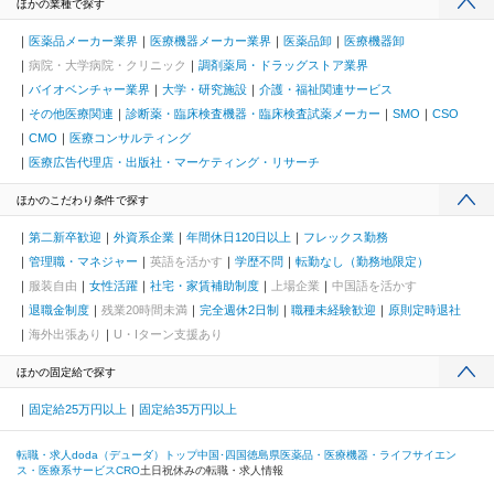
ほかの業種で探す
医薬品メーカー業界
医療機器メーカー業界
医薬品卸
医療機器卸
病院・大学病院・クリニック
調剤薬局・ドラッグストア業界
バイオベンチャー業界
大学・研究施設
介護・福祉関連サービス
その他医療関連
診断薬・臨床検査機器・臨床検査試薬メーカー
SMO
CSO
CMO
医療コンサルティング
医療広告代理店・出版社・マーケティング・リサーチ
ほかのこだわり条件で探す
第二新卒歓迎
外資系企業
年間休日120日以上
フレックス勤務
管理職・マネジャー
英語を活かす
学歴不問
転勤なし（勤務地限定）
服装自由
女性活躍
社宅・家賃補助制度
上場企業
中国語を活かす
退職金制度
残業20時間未満
完全週休2日制
職種未経験歓迎
原則定時退社
海外出張あり
U・Iターン支援あり
ほかの固定給で探す
固定給25万円以上
固定給35万円以上
転職・求人doda（デューダ）トップ
中国･四国
徳島県
医薬品・医療機器・ライフサイエン
ス・医療系サービス
CRO
土日祝休みの転職・求人情報