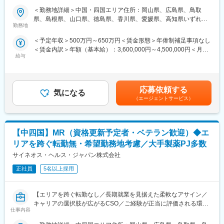
本的なビジネスマナーから、医療営業として必要な知識まで、同
＜勤務地詳細＞中国・四国エリア住所：岡山県、広島県、鳥取
■ 仕事概要
期社員と支えあいながら習得することが可能です。
県、島根県、山口県、徳島県、香川県、愛媛県、高知県いずれか
未経験から、医療業界の専門職であるMR（医薬情報担当者）とし
※配属先は入社後に確定する予定です。
勤務地
に配属します。 受動喫煙対策：屋内全面禁煙変更の範囲：会社の
てキャリアをスタートできるポジションです。
また、配属後も一人ひとりの知識とスキルアップのために様々な
定める事業所
＜予定年収＞500万円～650万円＜賃金形態＞年俸制補足事項なし
当社は製薬・医療機器メーカーの営業業務を担う
研修を用意しています。
＜賃金内訳＞年額（基本給）：3,600,000円～4,500,000円＜月額
「CSO（Contract Sales Organization）」で、多くの未経験者が
給与
＞300,000円～375,000円（12分割）＜昇給有無＞有＜残業手当＞
MRとして活躍し、その後メーカー正社員へ転籍した実績も豊富で
■明確な評価制度／やりがいや努力がきちんと報われる報酬制度
有＜給与補足＞同社は年俸制になります。別途以下のような手当
す。
自身の成果や頑張りが客観的に評価され、年収に反映されます。
があります。・プロジェクト賞与：会社及び個人業績により変
営業職ならではの「提案スキル」だけでなく、専門知識を持って
また、在籍年数が増えると永年勤続報奨金や四半期一時金などの
動・四半期一時金：10万円（四半期に1回、10万円程度支給）※た
医師などに提案するため、市場では需要が高まり、希少性も増し
手当もアップします。つまり、やりがいや努力がきちんと報われ
応募依頼する
気になる
だし支給条件有。他、永続勤務報奨金（3年勤務5万円支給、5年
ています。
る報酬制度になっています。
（エージェントサービス）
勤務10万円…）ございます。賃金はあくまでも目安の金額であ
り、選考を通じて上下する可能性があります。月給(月額)は固定手
・MRとは
■豊富なキャリアプランとサポート体制
当を含めた表記です。
主に医師や薬剤師等へ、担当製品の情報提供を行います。担当施
志向性やその時の環境に応じて「特定の領域で専門性を高める」
【中四国】MR（資格更新予定者・ベテラン歓迎）◆エ
設の患者様に応じた情報提供や、担当製品の処方後の情報収集を
「幅広い疾患をカバーできるオールラウンダーになる」「本社部
行います。
門（マネージャー、研修部門など）へのキャリアチェンジ」など
リアを跨ぐ転勤無・希望勤務地考慮／大手製薬PJ多数
※MRだけでなく、医療機器営業職としてアサインされる可能性も
幅広いキャリアプランがあります。
サイネオス・ヘルス・ジャパン株式会社
ございます。
また、弊社のマネージャーのほとんどは、MRからキャリアチェン
正社員
5名以上採用
ジしたメンバーです。担当マネージャーが定期的に面談を行い、
■ 丁寧な研修・支援体制
分からないことやキャリアに関してサポートします。
入社後は2カ月間の研修（オンライン・対面両方）があります。基
【エリアを跨ぐ転勤なし／長期就業を見据えた柔軟なアサイン／
本的なビジネスマナーから、医療営業として必要な知識まで、同
変更の範囲：会社の定める業務
キャリアの選択肢が広がるCSO／ご経験が正当に評価される環
期社員と支えあいながら習得することが可能です。
仕事内容
境】
※配属入社後に確定予定／ご希望や適性を考慮し、1つ目のプロジ
ェクトは製薬・医療機器メーカーのいずれかに配属します。