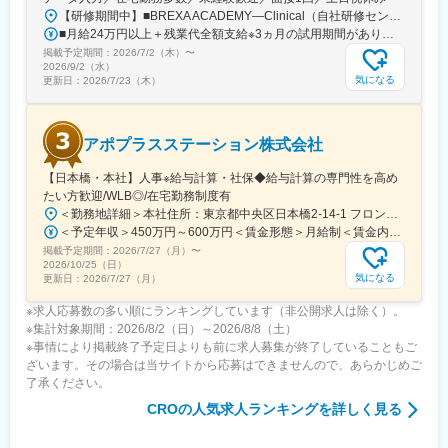
【研修期間中】■BREXA ACADEMY―Clinical（自社研修センター）／東京都新宿区西新宿2-7-1 新宿第一生命ビルディング3F└都営大江戸線「都庁前駅」A7出口から徒歩1～2分└東京メトロ丸ノ内線「西新宿駅」2番出口から徒歩5分└JR山手線など「新宿駅」西口から徒歩10～12分【研修終了後】＜転勤なし！在宅・フルリモート案件多数！＞□東京・神奈川・埼玉・千葉などの各プロジェクト先★東京都23区内で勤務できる方を積極採用中！※変更の範囲、上記を除く当社関連勤務地※週に数回リモートワーク（在宅勤務）可能なプロジェクトもあります。※将来的にプロジェクトによって異なりますがフルリモートも可能です。※プロジェクト先により異なりますが、最寄駅から徒歩5～10分圏内の駅チカオフィスです。
■月給24万円以上＋残業代全額支給※3ヵ月の試用期間があります。入社後6ヵ月間は、月給23万円となります。それ以外の待遇に変更はありません。入社半年後には必ず月給24万円へ一律で昇給します！【年収例】年収350万円／経験2年（20代）年収480万円／経験4年（30代）年収720万円／経験10年（30代）
掲載予定期間：
2026/7/2（木）
〜
2026/9/2（水）
気になる
更新日：
2026/7/23（木）
アポプラスステーション株式会社
【日本橋・本社】人事※給与計算・社保◆給与計算の専門性を高め
たい方歓迎/WLB◎/在宅勤務制度有
＜勤務地詳細＞本社住所：東京都中央区日本橋2-14-1 フロントプレイス日本橋勤務地最寄駅：各線／日本橋駅受動喫煙対策：敷地内喫煙可能場所あり変更の範囲：会社の定める事業所
＜予定年収＞450万円～600万円＜賃金形態＞月給制＜賃金内訳＞月額（基本給）：243,000円～330,300円固定残業手当/月：57,000円～77,700円（固定残業時間30時間0分/月）超過した時間外労働の残業手当は追加支給＜月給＞300,000円～408,000円（一律手当を含む）＜昇給有無＞有＜残業手当＞有＜給与補足＞※上記金額にスキル・ご経験に応じて加算する可能性がございます※給与詳細は、経験・スキルを考慮した上で決定。■昇給：年1回（4月）賃金はあくまでも目安の金額であり、選考を通じて上下する可能性があります。月給(月額)は固定手当を含めた表記です。
掲載予定期間：
2026/7/27（月）
〜
2026/10/25（日）
気になる
更新日：
2026/7/27（月）
※求人応募数の多い順にランキングしています（非公開求人は除く）。
※集計対象期間：2026/8/2（日）～2026/8/8（土）
※事情により掲載終了予定日よりも前に求人募集が終了していることもご
ざいます。その場合は当サイトから応募はできませんので、あらかじめご
了承ください。
CRO
の人気求人ランキングを詳しく見る