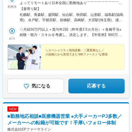
よってリモートあり日本全国に勤務地あり￣￣￣￣￣￣￣￣￣￣
フォロー体制を整えております。
勤務地
北海道から沖縄県まで…日本全国に勤務地があります。配属先に
★入社同期がいるため、一緒に頑張れる環境です！専門性の高い
【最寄り駅】
ついては希望を最大限に考慮して決定！U・Iターン就職も大歓迎
営業職が目指せます。
札幌駅、青森駅、盛岡駅、仙台駅、秋田駅、山形駅、福島駅(福島
です。
県)、水戸駅、宇都宮駅、前橋駅、高崎駅、大宮駅(埼玉県)、浦和
■魅力ポイント：
駅、千葉駅、東海神駅、新宿三丁目駅、東京駅、日本橋駅(東京
◇月給50万円以上＋賞与年2回（昨年度3.5カ月分）＋各種手当※
＜安定性＞
都)、横浜駅、京急川崎駅、新潟駅、富山駅、金沢駅、福井駅、甲
経験・能力・スキルを考慮し、決定します。【年収例】860万円
・誰にとっても必要不可欠な医療業界は、景気の影響に左右され
府駅、長野駅、岐阜駅、静岡駅、名古屋駅、津駅、大津駅、京都
給与
／42歳（月給64万円+賞与）830万円／35歳（月給61万円+賞与）
にくく、安定した売上を誇っています。
駅、大阪駅、神戸駅(兵庫県)、奈良駅、和歌山駅、鳥取駅、松江
700万円／30歳（月給51万円+賞与）
・当社は、東証プライム上場以来、10期連続で増収中のクオール
駅、岡山駅、広島駅、山口駅(山口県)、徳島駅、高松駅(香川県)、
＼スペシャリティ領域多数・二重業務なし／
グループに属しており、主力事業を担っています。
松山駅(愛媛県)、高知駅、博多駅、佐賀駅、長崎駅(長崎県)、熊本
小規模だから実現できた“MRファースト”な環境
駅、大分駅、宮崎駅、鹿児島中央駅前駅、さっぽろ駅、仙台駅(地
＜社会貢献度の高さ＞
下鉄)、曽根田駅、宇都宮駅東口駅、中央前橋駅、京成千葉駅、船
自身の売上・営業活動が患者さんのQOLの向上や病気から救うこ
橋駅、新宿駅(東京メトロ)、二重橋前駅、三越前駅、新高島駅、川
とに繋がるため、やりがいをもって営業できます。
崎駅、七ツ屋駅、福井駅(福井県)、名鉄岐阜駅、新静岡駅、名鉄名
古屋駅、上栄町駅、西梅田駅、ハーバーランド駅、田中口駅、岡
＜頑張りは適切に評価＞
山駅前駅、高松築港駅、ＪＲ松山駅前駅、高知駅前駅、祇園駅(福
気になる
応募する
成果に応じた評価制度が整っており、頑張り次第で大幅な年収UP
岡県)、長崎駅前駅、熊本駅前駅、高見橋駅、北１２条駅、あおば
も目指せます。
通駅、東宿郷駅、栄町駅(千葉県)、京成船橋駅、新宿駅、大手町駅
(東京都)、茅場町駅、高島町駅、電鉄富山駅、福井城址大名町駅、
■福利厚生（転勤を伴う場合）：
日吉町駅、大阪梅田駅(阪神線)、高速神戸駅、西川緑道公園駅、猿
NEW
＜社宅制度（法人契約）＞
猴橋町駅、大手町駅(愛媛県)、高知橋駅、五島町駅、二本木口駅、
・家賃：一部会社負担
鹿児島中央駅
■勤務地応相談■医療機器営業 ※大手メーカーPJ多数／
・住居契約初期経費：会社負担（上限設定あり）
メーカーへの転籍が可能です！手厚いフォロー体制
・入居時の引越し費用：会社負担（会社指定業者）
株式会社EPファーマライン