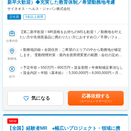
新卒大歓迎）◆充実した教育体制／希望勤務地考慮
今までのご経験を活かせるプロジェクトをご提案いたします。
サイネオス・ヘルス・ジャパン株式会社
正社員
5名以上採用
【EPファーマラインでキャリアを築くメリット】
■入社後も強力なバックアップが受けられます！
業界のご経験があっても、会社が異なれば「当たり前」も異なり
【第二新卒歓迎！MR資格をお持ちのMSも歓迎！／勤務地を叶え
ます。
たい方や先発医薬品に携わりたい方におすすめ◎／手厚いフォロ
仕事内容
業界経験者だからこそのギャップをいち早く解消するのが、本部
ー体制・プロジェクトマネージャーとの連携強】
スタッフであるプロジェクトマネージャーの役割です。
＜勤務地詳細＞全国住所：ご希望のエリアの中から勤務地が確定
1人のプロジェクトマネージャーが管理する営業は約20名程度で
【はじめに】
します。 受動喫煙対策：屋内全面禁煙変更の範囲：会社の定める
あり、相談事があればいつでも連絡できる距離感です。
MR資格をお持ちの方（MRの実務未経験OK）をお待ちしておりま
勤務地
事業所
1～2カ月に一度の面談も実施しており、日々の業務だけでなく中
す。CSOの中でも特に手厚いサポート体制の中で、若手や経験が
＜予定年収＞550万円～900万円＜賃金形態＞年俸制補足事項なし
長期的な視点での相談も可能です。ぜひ頼ってください。
浅い方もMRとしてスキルが身に着く環境です。外資製薬メーカー
＜賃金内訳＞年額（基本給）：5,500,000円～8,000,000円＜月額
やバイオベンチャーとの繋がりが強く最先端の医薬品に携われる
給与
＞458,333円～666,666円（12分割）＜昇給有無＞有＜残業手当＞
■基本的に稼働率は100%
チャンスがあります。
無＜給与補足＞同社は年俸制になります。別途以下のような手当
常時、待機期間が発生することが無いよう隙間なくアサインをし
があります。■四半期一時金：10万円（四半期に1回、10万円程度
ています。これも比較的少数規模に抑えて運営を行っているから
【魅力ポイント】
支給）※ただし支給条件があります賃金はあくまでも目安の金額で
こそ実現ができていることであり、強みの部分です。
■充実したサポート体制：
応募依頼する
気になる
あり、選考を通じて上下する可能性があります。月給(月額)は固定
配属後は担当マネージャーが丁寧に支援します。日々の仕事の悩
（エージェントサービス）
手当を含めた表記です。
変更の範囲：会社の定める業務
みや、キャリア形成の相談等、伴走者として活躍をサポートしま
す。また知識・スキルレベルを上げるために様々な研修をご用意
しています。
NEW
■エリアを跨ぐ転勤なし：
【全国】経験者MR ※幅広いプロジェクト・領域に携