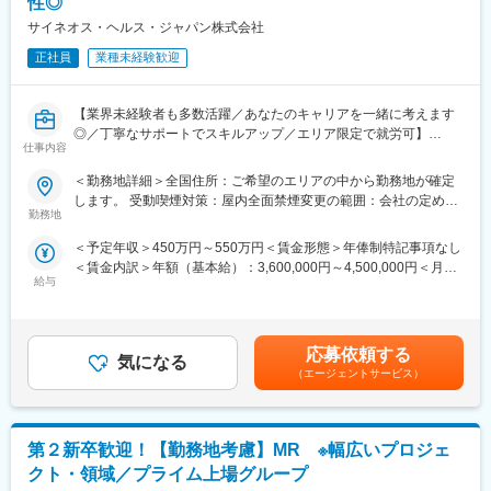
性◎
・プロジェクトは先発医薬品のみならず、長期収載品・ジェネリ
ック・医療機器などの全てのプロジェクトが対象です
サイネオス・ヘルス・ジャパン株式会社
・配属プロジェクトの検討は、入社確定後に順次、検討を開始さ
正社員
業種未経験歓迎
せていただきます
■当社について
【業界未経験者も多数活躍／あなたのキャリアを一緒に考えます
・世界100以上の国と地域／8万人の社員が、医薬品の臨床開発～
◎／丁寧なサポートでスキルアップ／エリア限定で就労可】
プロモーションに携わり、市場を流通するほぼすべての医薬品に
仕事内容
関与しています
■業務内容
・日本においても業界トップシェアを誇り、常時100以上のPJが
＜勤務地詳細＞全国住所：ご希望のエリアの中から勤務地が確定
医療機器の営業担当者として、基幹病院などの医師や看護師など
稼働しています
します。 受動喫煙対策：屋内全面禁煙変更の範囲：会社の定める
医療従事者の方々と面談を行い、製品に関わる手技や情報提供な
勤務地
事業所
どの営業活動を行います。
■当社の魅力
＜予定年収＞450万円～550万円＜賃金形態＞年俸制特記事項なし
・身につくスキル
・研修体制：製品研修、スキル研修、学術研修と、国内最大手だ
＜賃金内訳＞年額（基本給）：3,600,000円～4,500,000円＜月額
専門家へ提案・交渉する力を磨けます。単に説明する力だけでな
からこそ仕事に必要な知識やスキルをしっかりと身に付けられる
給与
＞300,000円～375,000円（12分割）＜昇給有無＞有＜残業手当＞
く、相手のニーズを引き出し、競合との優位性を示してクロージ
研修制度があります。MRとしてのスキルのみならず、データ分
無＜給与補足＞・3ヶ月に1度、四半期一時金あり(入社1年目は10
ングするスキルが身につきます。
析、マーケティングなど多角的にヘルスケアのプロフェッショナ
万円／回)・月額給与の6%相当額を確定拠出年金（401K）の掛金
※詳細はプロジェクトにより異なります。
ル人材を育成する研修制度を整備しています。
として、同社が拠出します賃金はあくまでも目安の金額であり、
応募依頼する
・充実の待遇：同業他社の中でも平均給与の高さや日当の支給の
気になる
選考を通じて上下する可能性があります。月給(月額)は固定手当を
■キャリアパス：
（エージェントサービス）
他、退職金や団体保険制度など福利厚生が充実しています。長期
含めた表記です。
志向性や身につけたいスキルに応じて様々なキャリアパスがあり
就業が可能です。
ます。
・豊富なキャリアップ・スキルアップの機会：ヘルスケア業界を
・1つの領域（心臓外科や整形外科など）を極める
取り巻く環境変化に対し、当社はグローバルで培った様々なデー
第２新卒歓迎！【勤務地考慮】MR ※幅広いプロジェ
・複数のプロジェクトに参画して経験を広げる
タベース、ネットワークで多様なニーズにこたえるサービス展開
・本社スタッフ（プロジェクトマネージャー、採用、研修担当）
クト・領域／プライム上場グループ
をしています。MRの現在のあり方だけでなく、プラスαの付加価
にキャリアチェンジ