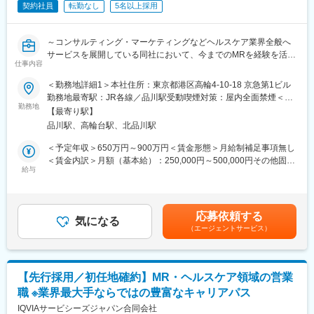
てご応募ください！同期社員と一緒に集中的に研修を行い、その
契約社員
転勤なし
5名以上採用
後配属先に応じた製品研修を行います。
※配属は入社後に確定する予定です。
～コンサルティング・マーケティングなどヘルスケア業界全般へ
また、配属後も一人ひとりの知識とスキルレベルを上げるために
サービスを展開している同社において、今までのMRを経験を活か
様々な研修をご用意しています。
仕事内容
し活躍することが可能です～
《あなたの想いを実現する豊富なキャリアプランとサポート体
＜勤務地詳細1＞本社住所：東京都港区高輪4-10-18 京急第1ビル
■具体的な業務詳細：これまでのMRとしての実績、経験をもと
制！》
勤務地最寄駅：JR各線／品川駅受動喫煙対策：屋内全面禁煙＜勤
に、同社のコントラクトMRとしてクライアントのビジネスに貢献
志向性やその時の環境に応じてや「１つの領域で専門性を高め
勤務地
務地詳細2＞全国住所：全国 ※希望勤務地はアドバイザーにお伝
【最寄り駅】
いただきます。
る」「幅広い疾患をカバーできるオールラウンダーになる」「本
えください。 受動喫煙対策：屋内全面禁煙変更の範囲：会社の定
品川駅、高輪台駅、北品川駅
・現在MRは正社員採用を積極的に行っておりますが、ご転勤が難
社部門（マネージャー、研修部門など）へのキャリアチェンジ」
める事業所
しい方に向けて、契約社員採用も実施しております
など幅広いキャリアプランがあります。また、弊社のマネージャ
＜予定年収＞650万円～900万円＜賃金形態＞月給制補足事項無し
・担当エリア内での訪問医療施設のターゲティング、担当医療施
ーのほとんどは、MRからキャリアをチェンジしているメンバーで
＜賃金内訳＞月額（基本給）：250,000円～500,000円その他固定
設への訪問計画作成、担当医療施設への訪問、医療従事者とのリ
す。担当マネージャーが定期的に面談を行い、分からないことや
給与
手当/月：27,000円＜月給＞277,000円～527,000円＜昇給有無＞
レーション構築
将来のキャリアに関してサポートをしていきます。
有＜残業手当＞無＜給与補足＞【残業手当について】管理監督者
・卸への訪問、同行、卸 MS（Marketing Specialist 医薬品卸販売
の承認の上、研究会、顧客との会議等が発生する場合、別途残業
担当者）とのリレーション構築
《職種に関して》
手当支給する。【補足】プロジェクト稼働手当(35,000円)、外勤
応募依頼する
・医療従事者向けの説明会の企画・実施、医師同士のコミュニケ
■MRとは主に医師や薬剤師等へ、担当製品の情報提供を行いま
気になる
日当（1日1,500円／外勤3.5時間以上）■変動賞与制（6月・12
（エージェントサービス）
ーション推進のための研究会・勉強会の立ち上げ、講演会の企
す。担当施設の患者様に応じた情報提供や、担当製品の処方後の
月・3月）※平均実績6ヶ月分■インセンティブ：3月（対象者）賃
画・運営 等
情報収集を行います。
金はあくまでも目安の金額であり、選考を通じて上下する可能性
があります。月給(月額)は固定手当を含めた表記です。
■CSO業界の動向：CSO業界の今後の動向としては今後のニーズ
変更の範囲：会社の定める業務
【先行採用／初任地確約】MR・ヘルスケア領域の営業
が拡大していくことが見込まれます。メーカーMRの場合は新製品
職 ※業界最大手ならではの豊富なキャリアパス
の上市、競合品の出現、特許切れ、等によってMRの雇用が流動的
となるケースもありますが、ヘルスケアのマーケットで見た時に
IQVIAサービシーズジャパン合同会社