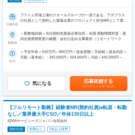
す。また知識・スキルレベルを上げるために様々な研修をご用意
しています。
プライム市場上場のクオールグループの一員である、アポプラス
（2）明確な評価制度
の社員として契約した製薬企業のプロジェクト担当MRとして業務
自身の成果や頑張りが客観的に評価され、年収に反映されます。
仕事内容
に従事していただきます。内資・外資の新薬メーカー、ジェネリ
また、在籍年数が増えると永年勤続報奨金や四半期一時金などの
ックメーカーなどプロジェクトは多岐に渡りますので、今までの
手当もアップします。つまり、やりがいや努力がきちんと報われ
＜勤務地詳細＞当社契約先製薬企業住所：全国 受動喫煙対策：屋
経験を活かせる環境が整っています。
る報酬制度になっています。
内全面禁煙変更の範囲：会社の定める事業所（リモートワーク含
■営業スタイル：担当エリアの医療機関（開業医、病院）を訪問し
（3）柔軟なキャリア
勤務地
む）
て、医師、薬剤師に課題解決するための医薬品情報を提供、副作
入社後は希望や経験に応じたプロジェクトに配属します。そのプ
＜予定年収＞540万円～800万円＜賃金形態＞月給制＜賃金内訳＞
用情報を収集を行っていただきます。
ロジェクトが気に入り、メーカーからオファーを受けた場合、メ
月額（基本給）：345,000円～504,000円＜月給＞445,000円～
・新薬のプロモーション
ーカーに転籍することも可能です。オファーや延長依頼があった
給与
654,000円（一律手当を含む）＜昇給有無＞有＜残業手当＞有＜
・長期収載品の市場拡大
としても、別のプロジェクトにチャレンジしたい場合は断ること
給与補足＞※別途営業日当有（年間約40万円／1日2000円／4時間
・ジェネリック医薬品のプロモーション
もできます。また、定期的な面談を通じて、その時々に応じたプ
以上外勤の場合）※能力・前給などを考慮し、規定により決定しま
※1プロジェクトを約2年程度担当します。
ロジェクトを提示するなどフレキシブルにキャリアが形成できま
す。※その他の手当は「待遇・福利厚生」欄をご参照ください。昇
※プロジェクトマネージャー、スーパーバイザー(SV)より、日々の
す。その他、本社部門（マネージャー、研修部門など）への道も
応募依頼する
気になる
給：年1回★頑張りに応じて年収UP★赴任先の評価次第で大幅に
活動についてフォローを受けられる環境です。全国にSVを配置
あります。
（エージェントサービス）
年収をUPできます。（年2回業績給改定）賃金はあくまでも目安
し、素早くフォローができる体制をとっています。
の金額であり、選考を通じて上下する可能性があります。月給(月
■組織：約600名のコントラクトMRが在籍しています。社長をは
【同社について】
額)は固定手当を含めた表記です。
じめ、役員クラスが元MR出身のためMRのキャリアや育成、長期
同社は、医療機器・製薬メーカーの営業領域を支援するCSOと呼
【フルリモート勤務】経験者MR(契約社員)※転居・転勤
就業について力を入れている企業です。
ばれる業種です。「新製品が発売されたため営業を増員したい」
■特徴：
「このエリアで営業活動を拡大したい」といったようなメーカー
なし／業界最大手CSO／年休130日以上
(1)充実した教育体制：
からのオーダーに対し自社の社員を派遣しています。同社では転
IQVIAサービシーズジャパン合同会社
・製品研修（約2週間～2ヶ月、プロジェクトによる）：入社オリ
職せずに様々な医薬品・医療機器を経験し、自身に合った営業ス
エンテーション後に配属先プロジェクトの製薬メーカーにて製品
契約社員
転勤なし
5名以上採用
タイルを探ることが可能です。また、同社では全国転勤ではなく
研修を受けていただきます。
地方単位内での転勤などエリアの相談が可能です。