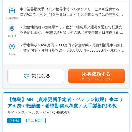
◆◇業界最大手CSO／世界中でヘルスケアサービスを提供する
IQVIAにて、MR担当を募集致します！大企業ならではの豊富なキ
仕事内容
ャリアパスがございます◆◇
＜勤務地詳細＞徳島県エリア住所：徳島県／選考を通じて配属先
【具体的な業務詳細】
を決定します。 受動喫煙対策：その他（主要事業所は屋内全面禁
国内トップクラスのプロジェクト受託実績を誇る当社の一員とし
勤務地
煙）変更の範囲：会社の定める事業所
て、医薬品PJなどを中心にクライアントビジネス拡大に貢献して
＜予定年収＞650万円～900万円＜賃金形態＞月給制補足事項無し
いただきます。
＜賃金内訳＞月額（基本給）：300,000円～500,000円＜月給＞
・担当エリアの訪問医療施設のターゲティング、担当医療施設へ
給与
300,000円～500,000円＜昇給有無＞有＜残業手当＞無＜給与補足
の訪問計画作成、担当医療施設への訪問、医療従事者とのリレー
＞【残業手当について】管理監督者の承認の上、研究会、顧客と
ション構築
の会議等が発生する場合、別途残業手当支給する。【補足】プロ
・卸への訪問、同行、卸 MSとのリレーション構築
ジェクト稼働手当(35,000円)、外勤日当（1日1,500円／外勤3.5時
・医療従事者向けの説明会の企画・実施、医師同士のコミュニケ
応募依頼する
気になる
間以上）■変動賞与制（6月・12月・3月）※平均実績6ヶ月分■イン
ーション推進のための研究会・勉強会の立ち上げ、講演会の企
（エージェントサービス）
センティブ：3月（対象者）賃金はあくまでも目安の金額であり、
画・運営 等
選考を通じて上下する可能性があります。月給(月額)は固定手当を
※勤務地については、選考内で希望を伺ったうえで決定します。
含めた表記です。
【徳島】MR（資格更新予定者・ベテラン歓迎）◆エリ
＼IQVIAでMRとして働く魅力／
（１）充実の待遇：同業他社の中でも平均給与の高さや非課税の
アを跨ぐ転勤無・希望勤務地考慮／大手製薬PJ多数
日当の支給の他、退職金や団体保険制度、単身赴任手当や月1回の
サイネオス・ヘルス・ジャパン株式会社
帰省交通費の支給など福利厚生が充実しており、長期就業される
社員が多いのも特徴です。
正社員
5名以上採用
（２）豊富なキャリアップの機会があります： MRとして専門性
を磨き、管理職を目指していただく方も多くございますし、社内