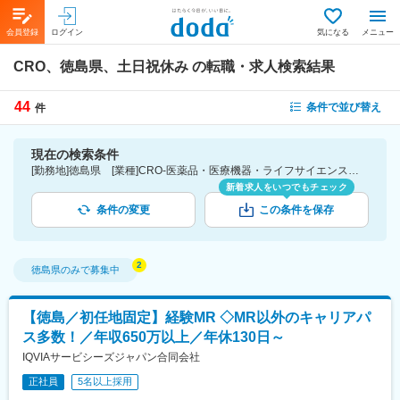
会員登録
ログイン
気になる
メニュー
CRO、徳島県、土日祝休み
の転職・求人検索結果
44
条件で並び替え
件
現在の検索条件
[勤務地]徳島県 [業種]CRO-医薬品・医療機器・ライフサイエンス・医療系サービス [詳細条件](休日・働き方)土日祝休み
新着求人をいつでもチェック
条件の変更
この条件を保存
徳島県
のみで募集中
【徳島／初任地固定】経験MR ◇MR以外のキャリアパ
ス多数！／年収650万以上／年休130日～
IQVIAサービシーズジャパン合同会社
正社員
5名以上採用