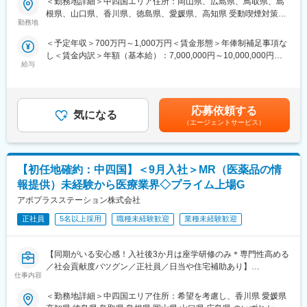
＜勤務地詳細＞中四国エリア住所：岡山県、広島県、鳥取県、島
【はじめに】
配属後も知識とスキルアップのために様々な研修をご用意してい
根県、山口県、香川県、徳島県、愛媛県、高知県 受動喫煙対策：
今回はMRを募集します。MR資格更新予定の方・ベテランの方も
ます。
勤務地
屋内全面禁煙変更の範囲：会社の定める事業所（リモートワーク
歓迎です。勤務地はご本人様の希望を鑑み決定いたします。20代
含む）
＜予定年収＞700万円～1,000万円＜賃金形態＞年俸制補足事項な
～50代まで幅広く活躍しており、長期就業も叶う環境です。
■明確な評価制度／やりがいや努力がきちんと報われる報酬制度
し＜賃金内訳＞年額（基本給）：7,000,000円～10,000,000円＜
自身の成果や頑張りが客観的に評価され、年収に反映されます。
給与
月額＞583,333円～833,333円（12分割）＜昇給有無＞有＜残業手
【業務内容】
また、在籍年数が増えると永年勤続報奨金や四半期一時金などの
当＞無＜給与補足＞同社は年俸制になります。別途以下のような
大手製薬会社などを中心としたクライアントのプロジェクトへの
手当もアップします。つまり、やりがいや努力がきちんと報われ
手当があります。・四半期一時金：10万円（四半期毎に支給）、
配属です。担当エリアの医療機関（開業医、病院）を訪問して、
る報酬制度になっています。
年間最大40万円※ただし支給条件有。賃金はあくまでも目安の金
医師、薬剤師に課題解決するための医薬品情報を提供、副作用情
応募依頼する
気になる
額であり、選考を通じて上下する可能性があります。月給(月額)は
報を収集を行っていただきます。
■豊富なキャリアプランとサポート体制
（エージェントサービス）
固定手当を含めた表記です。
志向性やその時の環境に応じて「１つの領域で専門性を高める」
《具体的には...》
「幅広い疾患をカバーできるオールラウンダーになる」「本社部
■新薬のプロモーション
門（マネージャー、研修部門など）へのキャリアチェンジ」など
【初任地確約：中四国】＜9月入社＞MR（医薬品の情
■長期収載品の市場拡大
幅広いキャリアプランがあります。
■ジェネリック医薬品のプロモーション
また、同社マネージャーのほとんどは、MRからキャリアをチェン
報提供）未経験から医療業界◇プライム上場G
※プロジェクトの状況によっては、選考保留（ご紹介できるプロジ
ジしているメンバーです。担当マネージャーが定期的に面談を行
アポプラスステーション株式会社
ェクトが出るまで保留）となる場合もございますのであらかじめ
い、分からないことや将来のキャリアに関してサポートします。
ご認識の程よろしくお願いします※
正社員
5名以上採用
職種未経験歓迎
業種未経験歓迎
変更の範囲：会社の定める業務
【魅力ポイント】
【同期がいる安心感！入社後3か月は座学研修のみ＊専門性高める
■エリアを跨ぐ転勤なし：
／社会貢献度バツグン／正社員／日当や住宅補助あり】
初任地希望だけでなく、エリアを跨いでの転勤はないため、転勤
仕事内容
負担が軽減できます。2ndプロジェクト以降も希望や適性に応じ
★本ポジションは、未経験から医療業界で活躍できます！
て、アサインを検討します。
＜勤務地詳細＞中四国エリア住所：希望を考慮し、香川県 愛媛県
・医療を通じて社会に貢献したい