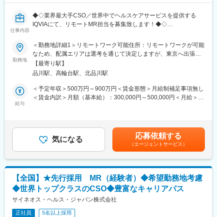
・継続教育：入社時に配属先の製薬会社で行なわれますが、その
◆◇業界最大手CSO／世界中でヘルスケアサービスを提供する
他、横断研修、eラーニングの研修等も受けることが可能です。
変更の範囲：会社の定める業務
IQVIAにて、リモートMR担当を募集致します！◆◇
・オンコロジー専門MR育成プログラム、IBD専門育成プログラ
仕事内容
ム、CNS専門育成プログラムなどがあり、専門領域MRの育成も
【具体的な業務詳細】
しています。
＜勤務地詳細1＞リモートワーク可能住所：リモートワークが可能
国内トップクラスのプロジェクト受託実績を誇る当社の一員とし
(2)プロジェクトマネジメント体制：プロジェクトマネージャー、
なため、配属エリアは選考を通じて決定しますが、東京へ出張が
て、医薬品PJなどを中心にリモートMRとしてクライアントビジ
スーパーバイザーが日々の活動をフォローします。定期的な連絡
勤務地
可能な方歓迎です。 受動喫煙対策：屋内全面禁煙＜勤務地詳細2
【最寄り駅】
ネス拡大に貢献していただきます。
や面談のほか、必要に応じて素早くバックアップに入るなど、MR
＞本社住所：東京都港区高輪4-10-18 京急第1ビル勤務地最寄駅：
品川駅、高輪台駅、北品川駅
具体的なプロジェクトは選考の過程でお伝えいたしますので、是
として結果を出せるように万全のサポート体制を整えています。
JR各線／品川駅受動喫煙対策：屋内全面禁煙変更の範囲：会社の
非お気軽にご応募くださいませ！
(3)豊富なプロジェクト数、50社を超える多数の取引メーカー：同
定める事業所
＜予定年収＞500万円～900万円＜賃金形態＞月給制補足事項無し
業他社と比較しても、多くのプロジェクト数があり、様々なご経
＜賃金内訳＞月額（基本給）：300,000円～500,000円＜月給＞
【IQVIAサービシーズジャパンについて】
験を活かしていただくことが可能です。20代～60代までの幅広い
給与
300,000円～500,000円＜昇給有無＞有＜残業手当＞無＜給与補足
・世界100以上の国と地域／8万人の社員が、医薬品の臨床開発～
年代のMRの方が活躍されています。
＞【残業手当について】管理監督者の承認の上、研究会、顧客と
プロモーションに携わり、市場を流通するほぼすべての医薬品に
■中途入社社員の年収例：
の会議等が発生する場合、別途残業手当支給する。【補足】プロ
関与しています
・入社3年目（MR経験者）28歳：642万（月給＋日当＋住宅手
ジェクト稼働手当(35,000円)、外勤日当（1日1,500円／外勤3.5時
応募依頼する
・日本においても業界トップシェアを誇り、常時100以上のPJが
当）
気になる
間以上）■変動賞与制（6月・12月・3月）※平均実績6ヶ月分■イン
（エージェントサービス）
稼働しています
・入社5年目（MR経験者）33歳：712万（月給＋日当＋住宅手
センティブ：3月（対象者）賃金はあくまでも目安の金額であり、
当）
選考を通じて上下する可能性があります。月給(月額)は固定手当を
変更の範囲：会社の定める業務
含めた表記です。
変更の範囲：会社の定める業務
【全国】★先行採用 MR（経験者）◆希望勤務地考慮
◆世界トップクラスのCSO◆豊富なキャリアパス
サイネオス・ヘルス・ジャパン株式会社
正社員
5名以上採用