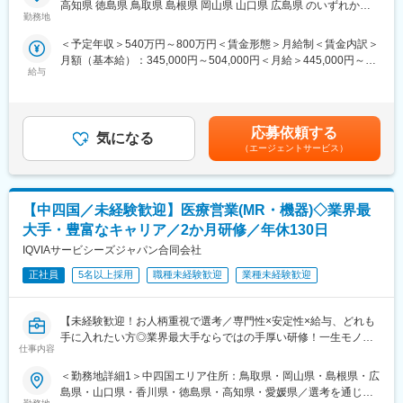
高知県 徳島県 鳥取県 島根県 岡山県 山口県 広島県 のいずれかに
フォロー体制を整えております。
■営業スタイル：担当エリアの医療機関（開業医、病院）を訪問し
勤務地
配属致します。受動喫煙対策：屋内全面禁煙変更の範囲：会社の
★入社同期がいるため、一緒に頑張れる環境です！専門性の高い
て、医師、薬剤師に課題解決するための医薬品情報を提供、副作
定める事業所（リモートワーク含む）
＜予定年収＞540万円～800万円＜賃金形態＞月給制＜賃金内訳＞
営業職が目指せます。
用情報を収集を行っていただきます。
月額（基本給）：345,000円～504,000円＜月給＞445,000円～
・新薬のプロモーション
給与
654,000円（一律手当を含む）＜昇給有無＞有＜残業手当＞有＜
■魅力ポイント：
・長期収載品の市場拡大
給与補足＞※別途営業日当有（年間約40万円／1日2000円／4時間
＜安定性＞
・ジェネリック医薬品のプロモーション
以上外勤の場合）※能力・前給などを考慮し、規定により決定しま
・誰にとっても必要不可欠な医療業界は、景気の影響に左右され
※1プロジェクトを約2年程度担当します。
す。※その他の手当は「待遇・福利厚生」欄をご参照ください。昇
にくく、安定した売上を誇っています。
※プロジェクトマネージャー、スーパーバイザー(SV)より、日々の
応募依頼する
気になる
給：年1回★頑張りに応じて年収UP★赴任先の評価次第で大幅に
・当社は、東証プライム上場以来、10期連続で増収中のクオール
活動についてフォローを受けられる環境です。全国にSVを配置
（エージェントサービス）
年収をUPできます。（年2回業績給改定）賃金はあくまでも目安
グループに属しており、主力事業を担っています。
し、素早くフォローができる体制をとっています。
の金額であり、選考を通じて上下する可能性があります。月給(月
■キャリアパス：コントラクトMRとしての働き方以外にも、スキ
額)は固定手当を含めた表記です。
＜社会貢献度の高さ＞
ルアップを図りプロジェクトマネージャー等のマネジメント業
自身の売上・営業活動が患者さんのQOLの向上や病気から救うこ
【中四国／未経験歓迎】医療営業(MR・機器)◇業界最
務、あるいは本社スタッフとしてMR経験を活かした業務に就くな
とに繋がるため、やりがいをもって営業できます。
どのキャリアパスもございます。
大手・豊富なキャリア／2か月研修／年休130日
■特徴：
IQVIAサービシーズジャパン合同会社
＜頑張りは適切に評価＞
(1)充実した教育体制：
成果に応じた評価制度が整っており、頑張り次第で大幅な年収UP
・製品研修（約2週間～2ヶ月、プロジェクトによる）：入社オリ
正社員
5名以上採用
職種未経験歓迎
業種未経験歓迎
も目指せます。
エンテーション後に配属先プロジェクトの製薬メーカーにて製品
研修を受けていただきます。
■福利厚生（転勤を伴う場合）：
【未経験歓迎！お人柄重視で選考／専門性×安定性×給与、どれも
・継続教育：APS COLLEGEという当社オリジナルの教育システ
＜社宅制度（法人契約）＞
手に入れたい方◎業界最大手ならではの手厚い研修！一生モノの
ムがございます。まず、G（ジェネラル）MRとして基礎を身に着
仕事内容
・家賃：一部会社負担
スキルを磨く／マーケ・コンサル・管理部門など将来のキャリア
けていただき、専門領域を磨いていただいたりビジネスコースに
・住居契約初期経費：会社負担（上限設定あり）
パス豊富】
て「医療経営士」の取得を目指していただくことも可能です。
＜勤務地詳細1＞中四国エリア住所：鳥取県・岡山県・島根県・広
・入居時の引越し費用：会社負担（会社指定業者）
(2)プロジェクトマネジメント体制：プロジェクトマネージャー、
島県・山口県・香川県・徳島県・高知県・愛媛県／選考を通じて
＼そもそも「MR」とは？／