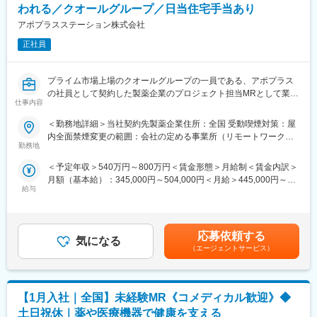
初任地希望だけでなく、エリアを跨いでの転勤はございません。
われる／クオールグループ／日当住宅手当あり
2ndプロジェクト以降も希望や適性に応じて、アサインを検討い
アポプラスステーション株式会社
たします。
正社員
■明確な評価制度：
自身の成果や頑張りが客観的に評価され、年収に反映されます。
また、在籍年数が増えると永年勤続報奨金や四半期一時金などの
プライム市場上場のクオールグループの一員である、アポプラス
手当もアップします。つまり、やりがいや努力がきちんと報われ
の社員として契約した製薬企業のプロジェクト担当MRとして業務
仕事内容
る報酬制度になっています。
に従事していただきます。内資・外資の新薬メーカー、ジェネリ
ックメーカーなどプロジェクトは多岐に渡りますので、今までの
＜勤務地詳細＞当社契約先製薬企業住所：全国 受動喫煙対策：屋
【キャリアパス】
経験を活かせる環境が整っています。
内全面禁煙変更の範囲：会社の定める事業所（リモートワーク含
入社後は希望や経験に応じたプロジェクトに配属します。メーカ
■営業スタイル：担当エリアの医療機関（開業医、病院）を訪問し
勤務地
む）
ーからオファーを受けた場合、メーカーに転籍することも可能で
て、医師、薬剤師に課題解決するための医薬品情報を提供、副作
＜予定年収＞540万円～800万円＜賃金形態＞月給制＜賃金内訳＞
す。オファーや延長依頼があったとしても、別のプロジェクトに
用情報を収集を行っていただきます。
月額（基本給）：345,000円～504,000円＜月給＞445,000円～
チャレンジしたい場合は断ることもできます。また、定期的な面
・新薬のプロモーション
給与
654,000円（一律手当を含む）＜昇給有無＞有＜残業手当＞有＜
談を通じて、その時々に応じたプロジェクトを提示するなどフレ
・長期収載品の市場拡大
給与補足＞※別途営業日当有（年間約40万円／1日2000円／4時間
キシブルにキャリアが形成できます。その他、本社部門（マネー
・ジェネリック医薬品のプロモーション
以上外勤の場合）※能力・前給などを考慮し、規定により決定しま
ジャー、研修部門など）への道もあります。
※1プロジェクトを約2年程度担当します。
す。※その他の手当は「待遇・福利厚生」欄をご参照ください。昇
※プロジェクトマネージャー、スーパーバイザー(SV)より、日々の
応募依頼する
気になる
給：年1回★頑張りに応じて年収UP★赴任先の評価次第で大幅に
【業務内容】
活動についてフォローを受けられる環境です。全国にSVを配置
（エージェントサービス）
年収をUPできます。（年2回業績給改定）賃金はあくまでも目安
大手製薬会社などを中心としたクライアントのプロジェクトへの
し、素早くフォローができる体制をとっています。
の金額であり、選考を通じて上下する可能性があります。月給(月
配属です。担当エリアの医療機関（開業医、病院）を訪問して、
■組織：約600名のコントラクトMRが在籍しています。社長をは
額)は固定手当を含めた表記です。
医師、薬剤師に課題解決するための医薬品情報を提供、副作用情
じめ、役員クラスが元MR出身のためMRのキャリアや育成、長期
報の収集を行っていただきます。
【1月入社｜全国】未経験MR《コメディカル歓迎》◆
就業について力を入れている企業です。
■特徴：
土日祝休｜薬や医療機器で健康を支える