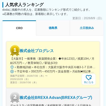
（2）明確な評価制度
人気求人ランキング
自身の成果や頑張りが客観的に評価され、年収に反映されます。
dodaに掲載中の求人を、応募数順にランキング形式でご紹介します。
また、在籍年数が増えると永年勤続報奨金や四半期一時金などの
※応募数が同数の場合は、新着順に表示しています。
手当もアップします。つまり、やりがいや努力がきちんと報われ
更新日：
2026/8/9（日）
る報酬制度になっています。
（3）柔軟なキャリア
入社後は希望や経験に応じたプロジェクトに配属します。そのプ
徳島県
土日祝休み
CRO
ロジェクトが気に入り、メーカーからオファーを受けた場合、メ
ーカーに転籍することも可能です。オファーや延長依頼があった
としても、別のプロジェクトにチャレンジしたい場合は断ること
もできます。また、定期的な面談を通じて、その時々に応じたプ
ロジェクトを提示するなどフレキシブルにキャリアが形成できま
株式会社プログレス
す。その他、本社部門（マネージャー、研修部門など）への道も
あります。
【大阪市】一般事務〈新薬開発企業〉◆年休123日／残業10H／月
給25万円～／教育体制◎／駅徒歩3分
■同社について：
＜勤務地詳細＞本社住所：大阪府大阪市中央区今橋3-1-7 日本生命今橋ビル受動喫煙対策：屋内全面禁煙変更の範囲：無
同社は、医療機器・製薬メーカーの営業領域を支援するCSOと呼
＜予定年収＞350万円～450万円＜賃金形態＞月給制■特記事項なし＜賃金内訳＞月額（基本給）：232,000円～260,000円固定残業手当/月：18,000円～20,000円（固定残業時間10時間0分/月）超過した時間外労働の残業手当は追加支給＜月給＞250,000円～280,000円（一律手当を含む）＜昇給有無＞有＜残業手当＞有＜給与補足＞■賞与（年4回）：初年度0.7か月分、2年目以降1.4か月（変動有）■昇給（年1回以上）＊通勤手当（全額）＊住宅手当＊習い事支援手当 （社員が契約した習い事を上限7,000円として80％を支給）＊医療費補助手当 （社員とその両親の保険診療の医療費の自己負担額の50％を支給）賃金はあくまでも目安の金額であり、選考を通じて上下する可能性があります。月給(月額)は固定手当を含めた表記です。
ばれる業種です。「新製品が発売されたため営業を増員したい」
掲載予定期間：
2026/7/30（木）
〜
「このエリアで営業活動を拡大したい」といったようなメーカー
2026/10/28（水）
気になる
更新日：
2026/7/30（木）
からのオーダーに対し自社の社員を派遣しています。同社では転
職せずに様々な医薬品・医療機器を経験し、自身に合った営業ス
タイルを探ることが可能です。また、同社では全国転勤ではなく
地方単位内での転勤などエリアの相談が可能です。
株式会社BREXA Advan(BREXAグループ)
変更の範囲：会社の定める業務
データ入力／在宅勤務多数／未経験歓迎／面接1回／土日祝休み