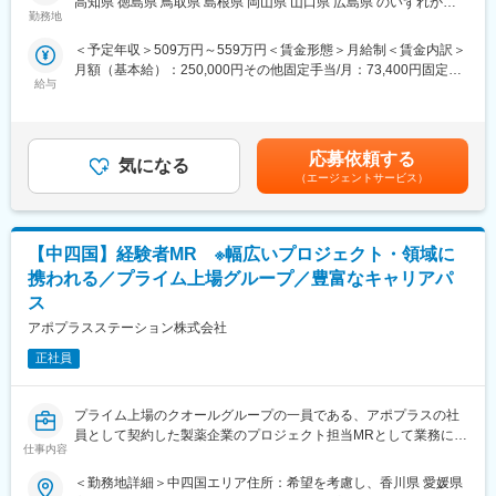
高知県 徳島県 鳥取県 島根県 岡山県 山口県 広島県 のいずれかに
・仕事を通じて学びを深め自己の成長を実感したい
■キャリアの選択肢を広げる働き方：
勤務地
配属致します。受動喫煙対策：屋内全面禁煙変更の範囲：会社の
・専門職として知識、技能を身に付けたい
スペシャリティ領域への挑戦、新薬PJなど市場価値を高める機
定める事業所
＜予定年収＞509万円～559万円＜賃金形態＞月給制＜賃金内訳＞
・内資系の安定企業で働きたい
会、自身の強みを活かしたPJ相談などが可能です。定期的な面談
月額（基本給）：250,000円その他固定手当/月：73,400円固定残
という方にはおススメです！
を通じて、その時々に応じたプロジェクトを提示するなどフレキ
給与
業手当/月：101,200円（固定残業時間40時間0分/月）超過した時
＜2人に1人は未経験入社、75%は異業種からの転職者です＞
シブルにキャリアが形成できます。その他、本社部門（マネージ
間外労働の残業手当は追加支給＜月給＞424,600円（一律手当を
ャー、研修部門など）への道もあります。
含む）＜昇給有無＞有＜残業手当＞有＜給与補足＞※能力・前給な
■職務内容：
どを考慮し、規定により決定します。※年収の他に別途日当（月額
MR（医薬情報担当者）として、ドクターや医薬品卸へ訪問、医薬
■明確な評価制度：
応募依頼する
気になる
3～4万円）・諸手当有昇給：年1回★頑張りに応じて年収UP★赴
品に関する情報提供を行います。
自身の成果や頑張りが客観的に評価され、年収に反映されます。
（エージェントサービス）
任先の評価次第で大幅に年収をUPできます。（年2回業績給改
また、在籍年数が増えると永年勤続報奨金や四半期一時金などの
定）賃金はあくまでも目安の金額であり、選考を通じて上下する
＜MRとは＞
手当もアップします。つまり、やりがいや努力がきちんと報われ
可能性があります。月給(月額)は固定手当を含めた表記です。
医薬品販売に際し、医師への医薬品の効果、効能、副作用を情報
る報酬制度になっています。
【中四国】経験者MR ※幅広いプロジェクト・領域に
提供がミッションです。
医薬品は「どの成分に、どのような効果があって、誰に使うと良
【サポート体制】
携われる／プライム上場グループ／豊富なキャリアパ
いのか」などの情報が付加されて、初めて効果的に使うことがで
配属後は担当マネージャーが丁寧に支援します。日々の仕事の悩
ス
きます。医師への適切な医薬品情報の提供を通じて、患者さんの
みや、キャリア形成の相談等、伴走者として活躍をサポートしま
アポプラスステーション株式会社
治療、地域医療課題に貢献することができます。
す。また知識・スキルレベルを上げるために様々な研修をご用意
しています。
正社員
■安心の研修体制：
・入社から3か月間：座学研修（導入教育）のみ
変更の範囲：会社の定める業務
└医薬品や医療業界、営業方法についての知識を身につけます。
プライム上場のクオールグループの一員である、アポプラスの社
・導入教育終了後は、Web講義、e-Learning、集合研修を組み合
員として契約した製薬企業のプロジェクト担当MRとして業務に従
仕事内容
わせて行う、MR認定試験に100％を担保する対策講座がありま
事していただきます。内資・外資の新薬メーカー、ジェネリック
す。
メーカーなどプロジェクトは多岐に渡りますので、今までの経験
＜勤務地詳細＞中四国エリア住所：希望を考慮し、香川県 愛媛県
・現場配属後も月1回以上の面談を設けており、成果を出すための
を活かせる環境が整っています。