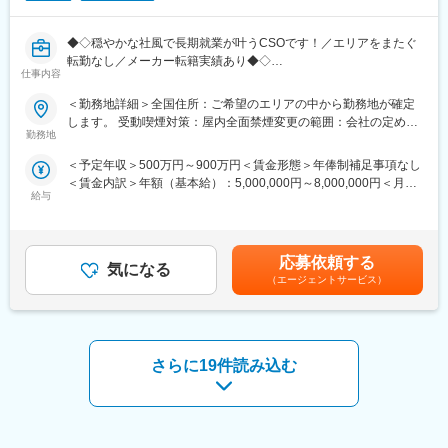
◆◇穏やかな社風で長期就業が叶うCSOです！／エリアをまたぐ
転勤なし／メーカー転籍実績あり◆◇
仕事内容
■業務内容：
＜勤務地詳細＞全国住所：ご希望のエリアの中から勤務地が確定
大手製薬会社などを中心としたクライアントのプロジェクトへの
します。 受動喫煙対策：屋内全面禁煙変更の範囲：会社の定める
配属です。担当エリアの医療機関（開業医、病院）を訪問して、
勤務地
事業所
医師、薬剤師に課題解決するための医薬品情報を提供、副作用情
＜予定年収＞500万円～900万円＜賃金形態＞年俸制補足事項なし
報を収集を行っていただきます。
＜賃金内訳＞年額（基本給）：5,000,000円～8,000,000円＜月額
・新薬のプロモーション
給与
＞416,666円～666,666円（12分割）＜昇給有無＞有＜残業手当＞
・長期収載品の市場拡大
無＜給与補足＞同社は年俸制になります。別途以下のような手当
・ジェネリック医薬品のプロモーション
があります。・四半期一時金：10万円（四半期に1回、10万円程
勤務地はご本人様の希望を鑑み決定致します。（セカンドPJ以降
度支給）※ただし支給条件有。賃金はあくまでも目安の金額であ
も極力勤務地を考慮させていただきます）
応募依頼する
気になる
り、選考を通じて上下する可能性があります。月給(月額)は固定手
※プロジェクトの状況によっては、選考保留（ご紹介できるプロジ
（エージェントサービス）
当を含めた表記です。
ェクトが出るまで保留）となる場合もございますのであらかじめ
ご認識の程よろしくお願いします※
■同社の魅力：
さらに19件読み込む
（1）充実したサポート体制
配属後は担当マネージャーが丁寧に支援します。日々の仕事の悩
みや、キャリア形成の相談等、伴走者として活躍をサポートしま
す。また知識・スキルレベルを上げるために様々な研修をご用意
しています。