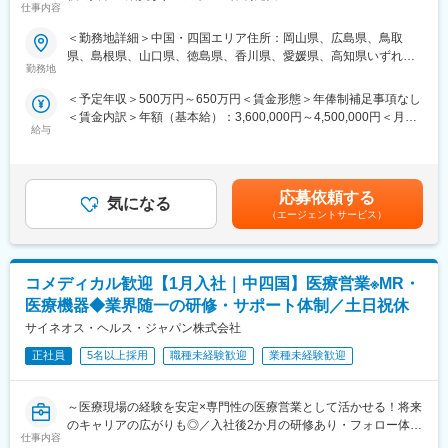
仕事内容
【米国No.1CSO！日本だけでなく世界市場トップ級シェアの業界
（ご自身に合わないと感じられた場合、オファーを断ることも勿
大手企業で安定就業】
論可能です。）
＜勤務地詳細＞中国・四国エリア住所：岡山県、広島県、鳥取
・転勤は東北・関東などエリア単位内で限定することができ、一
県、島根県、山口県、徳島県、香川県、愛媛県、高知県いずれか
■ 仕事概要
方的に配属エリアを決定されることもありません。
勤務地
に配属します。 受動喫煙対策：屋内全面禁煙変更の範囲：会社の
未経験から、医療業界の専門職であるMR（医薬情報担当者）とし
※CSOとは…
定める事業所
＜予定年収＞500万円～650万円＜賃金形態＞年俸制補足事項なし
てキャリアをスタートできるポジションです。
医療機器・製薬メーカーのセールス領域を支援する業種です。自
＜賃金内訳＞年額（基本給）：3,600,000円～4,500,000円＜月額
当社は製薬・医療機器メーカーの営業業務を担う
社の社員を取引先企業に派遣し、派遣先の営業として活躍いただ
給与
＞300,000円～375,000円（12分割）＜昇給有無＞有＜残業手当＞
「CSO（Contract Sales Organization）」で、多くの未経験者が
くことでメーカーを支援しています。
有＜給与補足＞同社は年俸制になります。別途以下のような手当
MRとして活躍し、その後メーカー正社員へ転籍した実績も豊富で
（同社の正社員として、派遣先で就業するイメージです）
があります。・プロジェクト賞与：会社及び個人業績により変
す。
動・四半期一時金：10万円（四半期に1回、10万円程度支給）※た
2カ月の集中研修で業界の基礎から学べるため、医療業界が初めて
■研修体制
応募依頼する
気になる
だし支給条件有。他、永続勤務報奨金（3年勤務5万円支給、5年
の方でも安心して挑戦できます。
プロジェクトごとに異なりますが、同社または配属先のメーカー
（エージェントサービス）
勤務10万円…）ございます。賃金はあくまでも目安の金額であ
営業職ならではの「提案スキル」だけでなく、専門知識を持って
にて研修が十分にございます。
り、選考を通じて上下する可能性があります。月給(月額)は固定手
医師などに提案するため、市場では需要が高まり、希少性も増し
プロジェクト配属後もマネージャーが丁寧に支援します。日々の
当を含めた表記です。
ています。
仕事の悩みやキャリア相談だけでなく、業務に不安がある際など
コメディカル歓迎【1月入社｜中四国】医療営業※MR・
もしっかりとケアします。業界でも特に支援が手厚いと評判で
・MRとは
す。
医療機器◆業界随一の研修・サポート体制／土日祝休
主に医師や薬剤師等へ、担当製品の情報提供を行います。担当施
サイネオス・ヘルス・ジャパン株式会社
設の患者様に応じた情報提供や、担当製品の処方後の情報収集を
◇LINEの企業アカウントから、沿革・事業内容・先輩社員インタ
行います。
正社員
5名以上採用
職種未経験歓迎
業種未経験歓迎
ビュー等が閲覧可能です◇
※MRだけでなく、医療機器営業職としてアサインされる可能性も
https://liff.line.me/1655046877-Gm8rqdqY/landing?
ございます。
follow=%40124wcdmz&lp=SS7pcT&liff_id=1655046877-
～医療現場の経験を安定×専門性の医療営業として活かせる！将来
Gm8rqdqY
のキャリアの広がりも◎／入社後2か月の研修あり・フォロー体制
■ 丁寧な研修・支援体制
仕事内容
充実～
入社後は2カ月間の研修（オンライン・対面両方）があります。基
変更の範囲：会社の定める業務