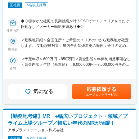
クライアント先の上司、当社PM・SVそれぞれが評価を定量、定
正社員
5名以上採用
ビュー等が閲覧可能です◇
性両方の面から評価できる仕組みが整っています。
https://liff.line.me/1655046877-Gm8rqdqY/landing?
■特徴：
follow=%40124wcdmz&lp=SS7pcT&liff_id=1655046877-
◆◇穏やかな社風で長期就業が叶うCSOです！／エリアをまたぐ
(1)充実した教育体制：
Gm8rqdqY
転勤なし／メーカー転籍実績あり◆◇
・製品研修（約2週間～2ヶ月、プロジェクトによる）：入社オリ
仕事内容
エンテーション後に配属先プロジェクトの製薬メーカーにて製品
変更の範囲：会社の定める業務
【業務内容】
研修を受けていただきます。
＜勤務地詳細＞全国住所：ご希望のエリアの中から勤務地が確定
大手製薬会社などを中心としたクライアントのプロジェクトへの
・継続教育：入社時に配属先の製薬会社で行なわれますが、その
します。 受動喫煙対策：屋内全面禁煙変更の範囲：会社の定める
配属です。担当エリアの医療機関（開業医、病院）を訪問して、
他、横断研修、eラーニングの研修等も受けることが可能です。
勤務地
事業所（リモートワーク含む）
医師、薬剤師に課題解決するための医薬品情報を提供、副作用情
・オンコロジー専門MR育成プログラム、IBD専門育成プログラ
＜予定年収＞600万円～850万円＜賃金形態＞年俸制補足事項なし
報を収集を行っていただきます。
ム、CNS専門育成プログラムなどがあり、専門領域MRの育成も
＜賃金内訳＞年額（基本給）：6,000,000円～8,500,000円その他
しています。
給与
固定手当/月：40,000円～120,000円＜月額＞540,000円～828,333
■新薬のプロモーション
(2)プロジェクトマネジメント体制：プロジェクトマネージャー、
円（12分割）＜昇給有無＞有＜残業手当＞無＜給与補足＞同社は
■長期収載品の市場拡大
スーパーバイザーが日々の活動をフォローします。定期的な連絡
年俸制になります。別途以下のような手当があります。・四半期
■ジェネリック医薬品のプロモーション
や面談のほか、必要に応じて素早くバックアップに入るなど、MR
一時金：10万円（四半期に1回、10万円程度支給）※ただし支給条
勤務地はご本人様の希望を鑑み決定致します。（セカンドPJ以降
として結果を出せるように万全のサポート体制を整えています。
応募依頼する
気になる
件有。賃金はあくまでも目安の金額であり、選考を通じて上下す
も極力勤務地を考慮させていただきます）
(3)豊富なプロジェクト数、50社を超える多数の取引メーカー：同
（エージェントサービス）
る可能性があります。月給(月額)は固定手当を含めた表記です。
※プロジェクトの状況によっては、選考保留（ご紹介できるプロジ
業他社と比較しても、多くのプロジェクト数があり、様々なご経
ェクトが出るまで保留）となる場合もございますのであらかじめ
験を活かしていただくことが可能です。20代～60代までの幅広い
ご認識の程よろしくお願いします※
年代のMRの方が活躍されています。
【勤務地考慮】MR ※幅広いプロジェクト・領域／プ
【同社の魅力】
変更の範囲：会社の定める業務
ライム上場グループ／幅広い年代のMRが活躍！
（1）充実したサポート体制
アポプラスステーション株式会社
配属後は担当マネージャーが丁寧に支援します。日々の仕事の悩
みや、キャリア形成の相談等、伴走者として活躍をサポートしま
正社員
5名以上採用