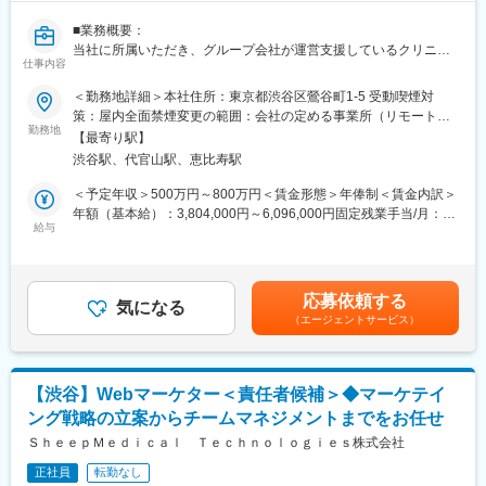
※スキル次第では、更に上流のペルソナ設計や適切な訴求プランの
構築などもお任せしたいと思っています。
■業務概要：
当社に所属いただき、グループ会社が運営支援しているクリニッ
■組織構成
仕事内容
クのマーケティングを行うチームのリーダー候補です。
メンバーは約20名程度です。その中で部署に分かれ、ご自身の得
＜勤務地詳細＞本社住所：東京都渋谷区鶯谷町1-5 受動喫煙対
意とする分野で活躍いただいております。
■業務内容詳細：
策：屋内全面禁煙変更の範囲：会社の定める事業所（リモートワ
30代～40代のメンバーがほとんどで、若手にも活躍のチャンスが
◇2名～のチームマネジメント
勤務地
ーク含む）
あります。
【最寄り駅】
◇予実管理
遠方のメンバーもいるため、フルリモートが基本となります。そ
渋谷駅、代官山駅、恵比寿駅
◇予算計画策定
のため、メンバーとのやり取りはオンライン中心です。
◇マーケティング戦略・戦術立案／実行
＜予定年収＞500万円～800万円＜賃金形態＞年俸制＜賃金内訳＞
◇プロジェクトマネジメント
年額（基本給）：3,804,000円～6,096,000円固定残業手当/月：
■業務の魅力
※プレイングマネージャーとして、歯科矯正領域のマーケティング
給与
99,000円～159,000円（固定残業時間40時間0分/月）超過した時
急成長するクリニック支援と、歴史あるマウスピース矯正ブラン
戦略～実行まですべてお任せします。当社オリジナルの矯正プロ
間外労働の残業手当は追加支給＜月額＞416,000円～667,000円
ド『キレイライン矯正』の両マーケティングに関われる環境があ
ダクトのマーケティングに携われる他、店舗/エリアマーケティン
（12分割）（一律手当を含む）＜昇給有無＞有＜残業手当＞有賃
ります。
グのご経験も積むことが可能です。
金はあくまでも目安の金額であり、選考を通じて上下する可能性
そのため、「来院率」や「契約率」、売上といった事業の根幹デ
応募依頼する
気になる
があります。月給(月額)は固定手当を含めた表記です。
ータまで把握したマーケティングが可能です。
（エージェントサービス）
■事業概要：
そのデータを武器に、事業収益に直結する本質的な分析・施策を
親会社であるSheepMedical株式会社では、マウスピース矯正で国
立案し、自分の運用でクリニックのリードが増え、契約数が伸
内トップクラスの実績を持つキレイライン矯正のマウスピース等
び、売上が上がっていくという手触り感を感じられる業務です。
矯正器具の製造・販売を行っています。
【渋谷】Webマーケター＜責任者候補＞◆マーケテイ
キレイライン矯正は、美容クリニックや大手脱毛クリニックの立
変更の範囲：会社の定める業務
ング戦略の立案からチームマネジメントまでをお任せ
ち上げを行った医師でもある当社CEOと、業界で名前の知られる
マーケティング会社の代表がタッグを組み「矯正を通じて笑顔に
ＳｈｅｅｐＭｅｄｉｃａｌ Ｔｅｃｈｎｏｌｏｇｉｅｓ株式会社
なる人を増やしたい」という志によって生まれたブランドです。
正社員
転勤なし
『高額でハードルが高い』という従来のイメージを変え、多くの