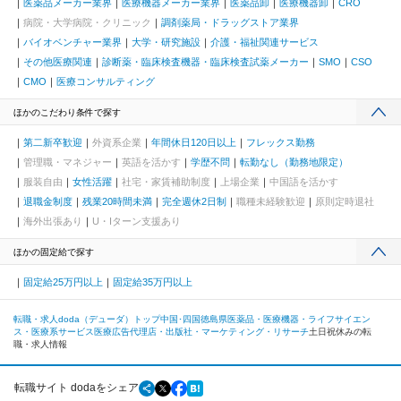
医薬品メーカー業界
医療機器メーカー業界
医薬品卸
医療機器卸
CRO
病院・大学病院・クリニック
調剤薬局・ドラッグストア業界
バイオベンチャー業界
大学・研究施設
介護・福祉関連サービス
その他医療関連
診断薬・臨床検査機器・臨床検査試薬メーカー
SMO
CSO
CMO
医療コンサルティング
ほかのこだわり条件で探す
第二新卒歓迎
外資系企業
年間休日120日以上
フレックス勤務
管理職・マネジャー
英語を活かす
学歴不問
転勤なし（勤務地限定）
服装自由
女性活躍
社宅・家賃補助制度
上場企業
中国語を活かす
退職金制度
残業20時間未満
完全週休2日制
職種未経験歓迎
原則定時退社
海外出張あり
U・Iターン支援あり
ほかの固定給で探す
固定給25万円以上
固定給35万円以上
転職・求人doda（デューダ）トップ
中国･四国
徳島県
医薬品・医療機器・ライフサイエン
ス・医療系サービス
医療広告代理店・出版社・マーケティング・リサーチ
土日祝休みの転
職・求人情報
転職サイト dodaをシェア