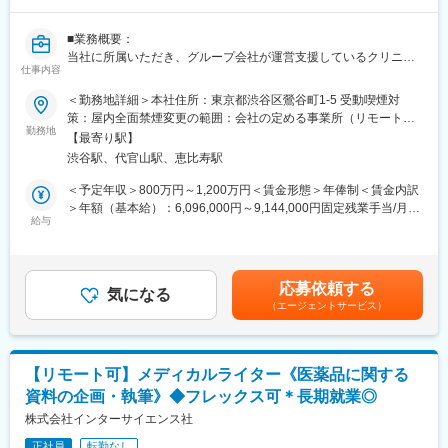
方の歯の悩みを解決したいとブランドを育ててきた結果、既に10
万人以上の患者様が笑顔になるお手伝いをしてきました。
■業務概要：
2022年6月にマーケティングに特化した子会社である
当社に所属いただき、グループ会社が運営支援しているクリニッ
SheepMedical Technologies株式会社を設立、また同年9月にはク
仕事内容
クのマーケティングを行うチームの責任者候補です。
リニックの運営支援を提供する子会社アルディバラン株式会社を
＜勤務地詳細＞本社住所：東京都渋谷区鶯谷町1-5 受動喫煙対
設立し、キレイライン矯正だけにとどまらず幅広い歯科の領域で
■業務内容詳細：
策：屋内全面禁煙変更の範囲：会社の定める事業所（リモートワ
患者様を笑顔にするサービスを展開しております。
◇マーケティング戦略の立案
勤務地
ーク含む）
【最寄り駅】
※分析した数値・市場のトレンドを元に、担当する事業の売上を最
変更の範囲：会社の定める業務
渋谷駅、代官山駅、恵比寿駅
大化するためのマーケティング戦略の立案・遂行
◇事業計画の立案から実行まで
＜予定年収＞800万円～1,200万円＜賃金形態＞年俸制＜賃金内訳
※立案した戦略を軸に事業計画の立案から実行までをお任せしま
＞年額（基本給）：6,096,000円～9,144,000円固定残業手当/月：
す。
給与
159,000円～238,000円（固定残業時間40時間0分/月）超過した時
◇チームマネジメント
間外労働の残業手当は追加支給＜月額＞667,000円～1,000,000円
※立案した戦略に基づき各種KPIのクリアに向けてチームのマネジ
（12分割）（一律手当を含む）＜昇給有無＞有＜残業手当＞有賃
メントをお任せします。
金はあくまでも目安の金額であり、選考を通じて上下する可能性
応募依頼する
気になる
があります。月給(月額)は固定手当を含めた表記です。
（エージェントサービス）
■事業概要：
親会社であるSheepMedical株式会社では、マウスピース矯正で国
内トップクラスの実績を持つキレイライン矯正のマウスピース等
矯正器具の製造・販売を行っています。
【リモート可】メディカルライター《医薬品に関する
キレイライン矯正は、美容クリニックや大手脱毛クリニックの立
資料の企画・執筆》◆フレックス可＊長期就業◎
ち上げを行った医師でもある当社CEOと、業界で名前の知られる
マーケティング会社の代表がタッグを組み「矯正を通じて笑顔に
株式会社インターサイエンス社
なる人を増やしたい」という志によって生まれたブランドです。
正社員
転勤なし