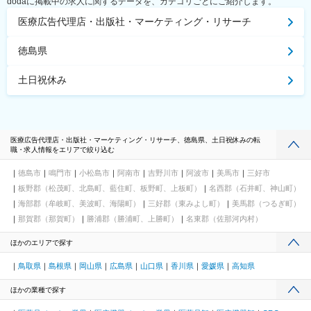
dodaに掲載中の求人に関するデータを、カテゴリごとにご紹介します。
医療広告代理店・出版社・マーケティング・リサーチ
徳島県
土日祝休み
医療広告代理店・出版社・マーケティング・リサーチ、徳島県、土日祝休みの転
職・求人情報をエリアで絞り込む
徳島市
鳴門市
小松島市
阿南市
吉野川市
阿波市
美馬市
三好市
板野郡（松茂町、北島町、藍住町、板野町、上板町）
名西郡（石井町、神山町）
海部郡（牟岐町、美波町、海陽町）
三好郡（東みよし町）
美馬郡（つるぎ町）
那賀郡（那賀町）
勝浦郡（勝浦町、上勝町）
名東郡（佐那河内村）
ほかのエリアで探す
鳥取県
島根県
岡山県
広島県
山口県
香川県
愛媛県
高知県
ほかの業種で探す