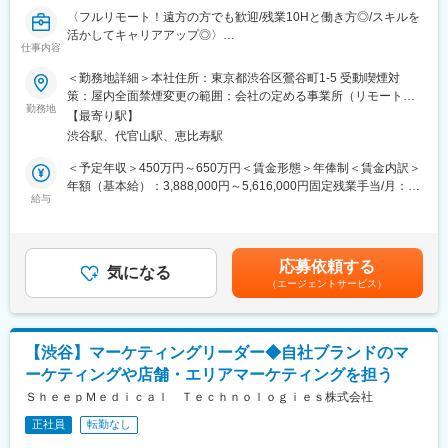
組織です。
〈フルリモート！遠方の方でも歓迎/残業10Hと働き方◎/スキルを
早期にチームリードをお任せするケースもあります。
活かしてキャリアアップ◎〉
仕事内容
■組織体制※製薬事業部
■業務概要：
＜勤務地詳細＞本社住所：東京都渋谷区鶯谷町1-5 受動喫煙対
ディレクター、UXUIデザイナー、エンジニア（バックエンド、フ
グループ会社が運営支援している全国23院の歯科クリニックのマ
策：屋内全面禁煙変更の範囲：会社の定める事業所（リモートワ
ロントエンド、インフラ、AI各種在籍。業務委託・外注含む）で
ーケティングに携わっていただくポジションです。toC領域での
勤務地
ーク含む）
プロダクトチームを組成。現PdMは業務委託で活躍されており、
【最寄り駅】
GoogleやYahoo！リスティング広告やSEOをメインに活躍されて
今回は正社員のプロダクトマネージャーとして中心的な役割をお
渋谷駅、代官山駅、恵比寿駅
来られた方を募集しています。
任せいたします。
歯科矯正マーケティングの領域において、国内トップクラスのノ
＜予定年収＞450万円～650万円＜賃金形態＞年俸制＜賃金内訳＞
※医療業界経験者も居りますので、業界知識は不問です。
ウハウをもつマーケターと一緒に業務を行っていただけます。
年額（基本給）：3,888,000円～5,616,000円固定残業手当/月：
そして、クリニックのリード獲得だけでなく、その後のクリニッ
給与
51,000円～74,000円（固定残業時間20時間0分/月）超過した時間
■働き方
クへの来院率や契約率まで、自社データをフル活用したマーケテ
外労働の残業手当は追加支給＜月額＞375,000円～542,000円（12
残業時間は10～20時間程とワークライフバランスを整えやすい環
ィングにも携われます。
分割）（一律手当を含む）＜昇給有無＞有＜残業手当＞有賃金は
境です。
あくまでも目安の金額であり、選考を通じて上下する可能性があ
全国フルリモート制を導入しており、場所を縛られず拡大中の自
応募依頼する
■業務内容詳細：
気になる
ります。月給(月額)は固定手当を含めた表記です。
社サービスに携わりたい方にお勧めです。
（エージェントサービス）
◇マーケティング戦略の立案・遂行
四半期に一回程度の対面で会うキックオフの機会もご用意してお
・分析した数値・市場のトレンドを元に、担当する事業の売上を
ります。
最大化するためのマーケティング戦略の立案・遂行
◇各WEB媒体の広告運用と関連業務全般
変更の範囲：会社の定める業務
【渋谷】マーケティングリーダー◆自社ブランドのマ
・Googleリスティング広告、SNS広告を中心に運用
ーケティングや店舗・エリアマーケティングを担う
・LPOの企画立案からLP制作のディレクション・広告バナー／動
画広告／記事LP／LP／HP／ステップメール etc. の企画・ライテ
ＳｈｅｅｐＭｅｄｉｃａｌ Ｔｅｃｈｎｏｌｏｇｉｅｓ株式会社
ィング・制作ディレクション・制作物ディレクション業務に関わ
正社員
転勤なし
る社内、社外関係者との折衝