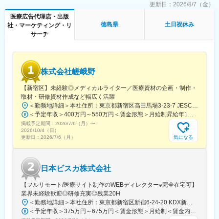
■グループ会社（医療系出版社）の創刊数も業界1位：
トメールのデザイン
更新日：
2026/8/7（金）
グループ会社であるメディカルレビュー社は業界内でトップの自
医療広告代理店・出版
社創刊数を誇っており、そのグループ会社である同社はその創刊
■働き方
徳島県
土日祝休み
社・マーケティング・リ
数の多さを支えています。
残業時間は10～20時間程とワークライフバランスを整えやすい環
サーチ
境です。
変更の範囲：会社の定める業務
全国フルリモート制を導入しており、場所を縛られず拡大中の自
社サービスに携わりたい方にお勧めです。
四半期に一回程度の対面で会うキックオフの機会もご用意してお
株式会社嵯峨野
ります。
【新宿区】未経験◎メディカルライター／医療資材の企画・制作・
■当社について：
取材・研修資材作成など幅広く活躍
当社は、「テクノロジーの力で人々の健康寿命を延ばす」ことを
＜勤務地詳細＞本社住所：東京都新宿区高田馬場3-23-7 JESCO高田馬場3F受動喫煙対策：屋内全面禁煙変更の範囲：会社の定める事業所（リモートワーク含む）
理念に掲げ、医師専用のWebサービスやアプリを展開していま
＜予定年収＞400万円～550万円＜賃金形態＞月給制昇給年1回、賞与年2回（実績）＜賃金内訳＞月額（基本給）：250,000円～350,000円＜月給＞250,000円～350,000円＜昇給有無＞有＜残業手当＞有＜給与補足＞経験・能力を考慮して決定します賃金はあくまでも目安の金額であり、選考を通じて上下する可能性があります。月給(月額)は固定手当を含めた表記です。
す。
掲載予定期間：
2026/7/6（月）
〜
2026/10/4（日）
当社が提供する「ヒポクラ」は、約70,000人以上の医師が参加す
気になる
更新日：
2026/7/6（月）
る日本最大級の医師専用SNSであり、診療科や地域を超えて医師
同士がつながり、日々の臨床現場での疑問や知見を共有できる“オ
ンライン医局”として多くの医師に活用されています。
日本ビスカ株式会社
コミュニティを通じて、医師は他の専門領域の知見を得たり、診
【フルリモート/医療サイト制作のWEBディレクター※完全在宅可】
療の選択肢を広げたりすることができ、結果的に患者さんにより
業界未経験歓迎◎研修充実◎残業20H
良い医療を届けることにつながっています。単なる情報共有にと
＜勤務地詳細＞本社住所：東京都新宿区新宿6-24-20 KDX新宿6丁目ビル10F勤務地最寄駅：都営大江戸線、東京メトロ副都心線／東新宿駅受動喫煙対策：屋内全面禁煙変更の範囲：会社の定める事業所（リモートワーク含む）
どまらず、医師同士の相互支援を通じて臨床力とモチベーション
＜予定年収＞375万円～675万円＜賃金形態＞月給制＜賃金内訳＞月額（基本給）：250,000円～450,000円＜月給＞250,000円～450,000円＜昇給有無＞有＜残業手当＞有＜給与補足＞■賞与：年2回※25年度実績4.08ヶ月分■昇給：年1回賃金はあくまでも目安の金額であり、選考を通じて上下する可能性があります。月給(月額)は固定手当を含めた表記です。
を高める仕組みを提供している点が、当社サービスの大きな強み