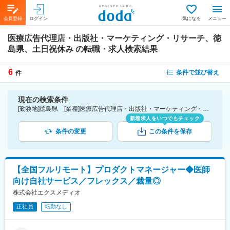
会員登録
ログイン
気になる
メニュー
医療広告代理店・出版社・マーケティング・リサーチ、徳
島県、土日祝休み
の転職・求人検索結果
6
条件で並び替え
件
現在の検索条件
[勤務地]徳島県 [業種]医療広告代理店・出版社・マーケティング・リサーチ-医薬品・医療機器・ライフサイエンス・医療系サービス [詳細条件](休日・働き方)土日祝休み
新着求人をいつでもチェック
条件の変更
この条件を保存
【全国フルリモート】プロダクトマネージャー◆医師
向け自社サービス／フレックス／裁量◎
株式会社エクスメディオ
正社員
転勤なし