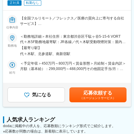
正社員
転勤なし
■座談会等の記録集
■MRの研修テキスト
■患者向け説明冊子
【全国フルリモート／フレックス／医療の質向上に寄与する自社
■Webサイトをはじめとする各種デジタル資材等
サービス】
仕事内容
【組織体制】
医師専用Webサービス・アプリを運営する当社にて、「ヒポク
＜勤務地詳細＞本社住所：東京都渋谷区千駄ヶ谷5-15-6 VORT
企画制作部は20名程度の部署になります。チーム体制で業務を行
ラ」のUI/UXデザイナーをお任せします。
代々木5F勤務地最寄駅：JR各線／代々木駅受動喫煙対策：屋内全
っており、1チームにつき5～7名で構成さています。製薬企業か
勤務地
面禁煙変更の範囲：会社の定める事業所（リモートワーク含む）
ら転職してきた方が多くいらっしゃり、経験・知識豊富なスタッ
【最寄り駅】
■業務内容：
フが揃っています。
代々木駅、北参道駅、南新宿駅
医師という専門性の高いユーザーに向き合い、プロダクト・マー
ケティング・ブランディングまで横断的に関わることができま
＜予定年収＞450万円～800万円＜賃金形態＞月給制＜賃金内訳＞
【キャリアパス】
す。PM・開発ディレクター・エンジニアと連携しながら、UI/UX
月額（基本給）：299,000円～488,000円その他固定手当/月：
ゆくゆくは販促資材の企画立案もお任せしたいと考えています。
にとどまらず、メール・広告・紙媒体まで、ユーザー体験を一貫
給与
10,000円固定残業手当/月：108,700円～175,100円（固定残業時
スケジュール作成から編集作業、デザイナーとの打合せ、クライ
して設計できる裁量のあるポジションです。中長期にわたる弊社
間45時間0分/月）超過した時間外労働の残業手当は追加支給＜月
アント(製薬企業)へのプレゼンテーションなど、業務の最初から最
が運営する医師向けWebサービス・アプリのブランディングも担
給＞417,700円～673,100円（一律手当を含む）＜昇給有無＞有＜
後まで携わるため、プランナーとしての力量やディレクション能
っていただきたいと考えています。
残業手当＞有＜給与補足＞■上記「その他固定手当」：在宅勤務手
力も身につきます。
応募依頼する
気になる
当賃金はあくまでも目安の金額であり、選考を通じて上下する可
（エージェントサービス）
■具体的には：
能性があります。月給(月額)は固定手当を含めた表記です。
【弊社の特徴】
・医師向けWebサービス・サイト・アプリに関するUI/UXデザイ
■ライター所属数は業界1位：
ン
業界内でも圧倒的に多くのライターが所属しているため、同社の
・サイト内に掲載される広告LPのデザイン
制作物・クオリティには定評があります。未経験から育て上げる
人気求人ランキング
・HTMLメールや広告バナー・SNS画像などWEBマーケティング
文化もある一方で、プロ集団として日々サービスクオリティの向
dodaに掲載中の求人を、応募数順にランキング形式でご紹介します。
に必要なデザイン
上に努めています。
※応募数が同数の場合は、新着順に表示しています。
・学会で配るチラシやリーフレット・会員獲得のためのダイレク