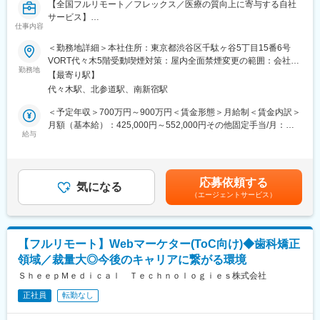
【全国フルリモート／フレックス／医療の質向上に寄与する自社
サービス】
仕事内容
■担当業務
＜勤務地詳細＞本社住所：東京都渋谷区千駄ヶ谷5丁目15番6号
「ヒポクラ」という医師専用のWebサービスのプロダクトマネー
VORT代々木5階受動喫煙対策：屋内全面禁煙変更の範囲：会社の
ジャーをお任せします。
勤務地
定める事業所（リモートワーク含む）
【最寄り駅】
代々木駅、北参道駅、南新宿駅
「ヒポクラ」：約75,000人以上の医師が参加する日本最大級の医
師専用SNS。医師が専門外の事象に遭遇した際に他の医師より知
＜予定年収＞700万円～900万円＜賃金形態＞月給制＜賃金内訳＞
見を得られるオンライン医局”として拡大中。
月額（基本給）：425,000円～552,000円その他固定手当/月：
給与
10,000円固定残業手当/月：153,000円～197,600円（固定残業時
■具体的な業務内容
間45時間0分/月）超過した時間外労働の残業手当は追加支給＜月
・プロダクトのビジョンと戦略の策定・推進
給＞588,000円～759,600円（一律手当を含む）＜昇給有無＞有＜
・市場・競合・ユーザー分析
残業手当＞有＜給与補足＞固定手当として、在宅勤務手当(月1万
応募依頼する
・新サービス、新機能の企画、要件定義、仕様策定
気になる
円)がございます。賃金はあくまでも目安の金額であり、選考を通
（エージェントサービス）
※最近の新機能例：診断RPG
じて上下する可能性があります。月給(月額)は固定手当を含めた表
・既存サービス、企画の運用・改善
記です。
・開発チーム（エンジニア、デザイナー等）との連携とディレク
ション
【フルリモート】Webマーケター(ToC向け)◆歯科矯正
・KPIの設定と進捗管理、データに基づいた改善策の立案と実行
領域／裁量大◎今後のキャリアに繋がる環境
・ロードマップの作成と管理
・部門間（経営層、営業、マーケティング等）の調整
ＳｈｅｅｐＭｅｄｉｃａｌ Ｔｅｃｈｎｏｌｏｇｉｅｓ株式会社
※ご本人の意向および試用期間中の業務状況などを踏まえて適材適
正社員
転勤なし
所を判断していきます。
※少数精鋭で実力主義、かつ積極性・協力性・スピードを重んじる