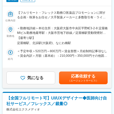
『高額でハードルが高い』という従来のイメージを変え、多くの
方の歯の悩みを解決したいとブランドを育ててきた結果、既に10
万人以上の患者様が笑顔になるお手伝いをしてきました。
【フルリモート・フレックス勤務◎医薬品プロモーションに関す
2022年6月にマーケティングに特化した子会社である
る企画・執筆をお任せ／大手製薬メーカーと多数取引有・ライタ
SheepMedical Technologies株式会社を設立、また同年9月にはク
仕事内容
ー所属業界No.1】
リニックの運営支援を提供する子会社アルディバラン株式会社を
＜勤務地詳細＞本社住所：大阪府大阪市中央区平野町3-2-8 淀屋橋
設立し、キレイライン矯正だけにとどまらず幅広い歯科の領域で
【はじめに】
MIビル勤務地最寄駅：大阪市営地下鉄線／淀屋橋駅受動喫煙対
患者様を笑顔にするサービスを展開しております。
本求人はメディカルライターの募集です。医薬品に関する資料
勤務地
策：屋内全面禁煙変更の範囲：会社の定める事業所（リモートワ
【最寄り駅】
（パンフレットや冊子など）の企画～制作までをお任せします。
ーク含む）
変更の範囲：会社の定める業務
淀屋橋駅、北浜駅(大阪府)、なにわ橋駅
※薬効・薬理作用・成分解説などが書かれた製品情報などのプロモ
ーションです。
＜予定年収＞520万円～800万円＜賃金形態＞月給制特記事項なし
＜賃金内訳＞月額（基本給）：210,000円～350,000円その他固定
【職務内容】
給与
手当/月：22,000円～40,000円＜月給＞232,000円～390,000円＜
■顧客とのミーティング・ディスカッション（ご要望等をヒアリン
昇給有無＞有＜残業手当＞有＜給与補足＞■賞与：年2回（その他
グ）
決算賞与有り）■年収に関しては前職の経験を考慮いたします。■
■原稿作成に必要な情報収集：
昇給：有（年4回人事考課がありますが、原則評価が下がることは
応募依頼する
医学文献検索、お医者様や患者様へのインタビュー、座談会開
気になる
ありません）賃金はあくまでも目安の金額であり、選考を通じて
（エージェントサービス）
催、学会取材などから情報を収集いただきます。
上下する可能性があります。月給(月額)は固定手当を含めた表記で
■原稿作成：
す。
患者様や一般の方向けへの作成もあるため、難しい内容を理解し
やすく、科学的に正しく作成いただきます。
【全国フルリモート可】UI/UXデザイナー◆医師向け自
社サービス／フレックス／裁量◎
【取り扱い製品例】
■医療用医薬品の製品情報概要
株式会社エクスメディオ
■効果効能や臨床試験等のパンフレット