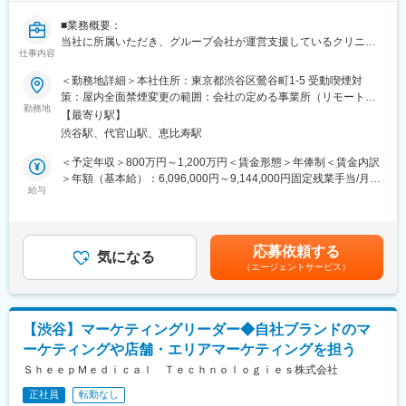
※スキル次第では、更に上流のペルソナ設計や適切な訴求プランの
構築などもお任せしたいと思っています。
■業務概要：
当社に所属いただき、グループ会社が運営支援しているクリニッ
■組織構成
仕事内容
クのマーケティングを行うチームの責任者候補です。
メンバーは約20名程度です。その中で部署に分かれ、ご自身の得
＜勤務地詳細＞本社住所：東京都渋谷区鶯谷町1-5 受動喫煙対
意とする分野で活躍いただいております。
■業務内容詳細：
策：屋内全面禁煙変更の範囲：会社の定める事業所（リモートワ
30代～40代のメンバーがほとんどで、若手にも活躍のチャンスが
◇マーケティング戦略の立案
勤務地
ーク含む）
あります。
【最寄り駅】
※分析した数値・市場のトレンドを元に、担当する事業の売上を最
遠方のメンバーもいるため、フルリモートが基本となります。そ
渋谷駅、代官山駅、恵比寿駅
大化するためのマーケティング戦略の立案・遂行
のため、メンバーとのやり取りはオンライン中心です。
◇事業計画の立案から実行まで
＜予定年収＞800万円～1,200万円＜賃金形態＞年俸制＜賃金内訳
※立案した戦略を軸に事業計画の立案から実行までをお任せしま
＞年額（基本給）：6,096,000円～9,144,000円固定残業手当/月：
■業務の魅力
す。
給与
159,000円～238,000円（固定残業時間40時間0分/月）超過した時
急成長するクリニック支援と、歴史あるマウスピース矯正ブラン
◇チームマネジメント
間外労働の残業手当は追加支給＜月額＞667,000円～1,000,000円
ド『キレイライン矯正』の両マーケティングに関われる環境があ
※立案した戦略に基づき各種KPIのクリアに向けてチームのマネジ
（12分割）（一律手当を含む）＜昇給有無＞有＜残業手当＞有賃
ります。
メントをお任せします。
金はあくまでも目安の金額であり、選考を通じて上下する可能性
そのため、「来院率」や「契約率」、売上といった事業の根幹デ
応募依頼する
気になる
があります。月給(月額)は固定手当を含めた表記です。
ータまで把握したマーケティングが可能です。
（エージェントサービス）
■事業概要：
そのデータを武器に、事業収益に直結する本質的な分析・施策を
親会社であるSheepMedical株式会社では、マウスピース矯正で国
立案し、自分の運用でクリニックのリードが増え、契約数が伸
内トップクラスの実績を持つキレイライン矯正のマウスピース等
び、売上が上がっていくという手触り感を感じられる業務です。
矯正器具の製造・販売を行っています。
【渋谷】マーケティングリーダー◆自社ブランドのマ
キレイライン矯正は、美容クリニックや大手脱毛クリニックの立
変更の範囲：会社の定める業務
ーケティングや店舗・エリアマーケティングを担う
ち上げを行った医師でもある当社CEOと、業界で名前の知られる
マーケティング会社の代表がタッグを組み「矯正を通じて笑顔に
ＳｈｅｅｐＭｅｄｉｃａｌ Ｔｅｃｈｎｏｌｏｇｉｅｓ株式会社
なる人を増やしたい」という志によって生まれたブランドです。
正社員
転勤なし
『高額でハードルが高い』という従来のイメージを変え、多くの