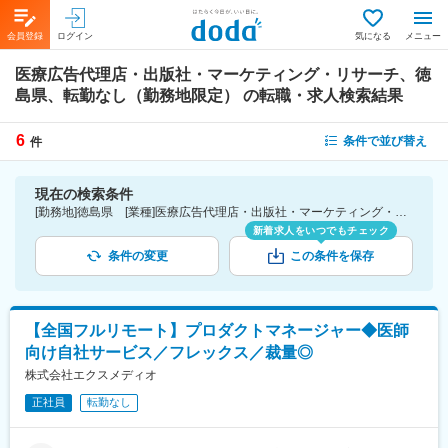
会員登録
ログイン
気になる
メニュー
医療広告代理店・出版社・マーケティング・リサーチ、徳
島県、転勤なし（勤務地限定）
の転職・求人検索結果
6
条件で並び替え
件
現在の検索条件
[勤務地]徳島県 [業種]医療広告代理店・出版社・マーケティング・リサーチ-医薬品・医療機器・ライフサイエンス・医療系サービス [こだわり条件ピックアップ]転勤なし（勤務地限定） [詳細条件](募集・採用情報)転勤なし（勤務地限定）
新着求人をいつでもチェック
条件の変更
この条件を保存
【全国フルリモート】プロダクトマネージャー◆医師
向け自社サービス／フレックス／裁量◎
株式会社エクスメディオ
正社員
転勤なし