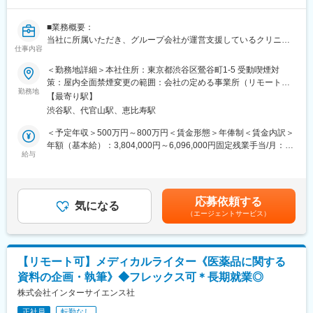
方の歯の悩みを解決したいとブランドを育ててきた結果、既に10
万人以上の患者様が笑顔になるお手伝いをしてきました。
■業務概要：
2022年6月にマーケティングに特化した子会社である
当社に所属いただき、グループ会社が運営支援しているクリニッ
SheepMedical Technologies株式会社を設立、また同年9月にはク
仕事内容
クのマーケティングを行うチームのリーダー候補です。
リニックの運営支援を提供する子会社アルディバラン株式会社を
＜勤務地詳細＞本社住所：東京都渋谷区鶯谷町1-5 受動喫煙対
設立し、キレイライン矯正だけにとどまらず幅広い歯科の領域で
■業務内容詳細：
策：屋内全面禁煙変更の範囲：会社の定める事業所（リモートワ
患者様を笑顔にするサービスを展開しております。
◇2名～のチームマネジメント
勤務地
ーク含む）
【最寄り駅】
◇予実管理
変更の範囲：会社の定める業務
渋谷駅、代官山駅、恵比寿駅
◇予算計画策定
◇マーケティング戦略・戦術立案／実行
＜予定年収＞500万円～800万円＜賃金形態＞年俸制＜賃金内訳＞
◇プロジェクトマネジメント
年額（基本給）：3,804,000円～6,096,000円固定残業手当/月：
※プレイングマネージャーとして、歯科矯正領域のマーケティング
給与
99,000円～159,000円（固定残業時間40時間0分/月）超過した時
戦略～実行まですべてお任せします。当社オリジナルの矯正プロ
間外労働の残業手当は追加支給＜月額＞416,000円～667,000円
ダクトのマーケティングに携われる他、店舗/エリアマーケティン
（12分割）（一律手当を含む）＜昇給有無＞有＜残業手当＞有賃
グのご経験も積むことが可能です。
金はあくまでも目安の金額であり、選考を通じて上下する可能性
応募依頼する
気になる
があります。月給(月額)は固定手当を含めた表記です。
（エージェントサービス）
■事業概要：
親会社であるSheepMedical株式会社では、マウスピース矯正で国
内トップクラスの実績を持つキレイライン矯正のマウスピース等
矯正器具の製造・販売を行っています。
【リモート可】メディカルライター《医薬品に関する
キレイライン矯正は、美容クリニックや大手脱毛クリニックの立
資料の企画・執筆》◆フレックス可＊長期就業◎
ち上げを行った医師でもある当社CEOと、業界で名前の知られる
マーケティング会社の代表がタッグを組み「矯正を通じて笑顔に
株式会社インターサイエンス社
なる人を増やしたい」という志によって生まれたブランドです。
正社員
転勤なし