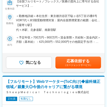
【全国フルリモート／フレックス／医療の質向上に寄与する自社
サービス】
仕事内容
■担当業務
＜勤務地詳細＞本社住所：東京都渋谷区千駄ヶ谷5丁目15番6号
「ヒポクラ」という医師専用のWebサービスのプロダクトマネー
VORT代々木5階受動喫煙対策：屋内全面禁煙変更の範囲：会社の
ジャーをお任せします。
勤務地
定める事業所（リモートワーク含む）
【最寄り駅】
代々木駅、北参道駅、南新宿駅
「ヒポクラ」：約75,000人以上の医師が参加する日本最大級の医
師専用SNS。医師が専門外の事象に遭遇した際に他の医師より知
＜予定年収＞700万円～900万円＜賃金形態＞月給制＜賃金内訳＞
見を得られるオンライン医局”として拡大中。
月額（基本給）：425,000円～552,000円その他固定手当/月：
給与
10,000円固定残業手当/月：153,000円～197,600円（固定残業時
■具体的な業務内容
間45時間0分/月）超過した時間外労働の残業手当は追加支給＜月
・プロダクトのビジョンと戦略の策定・推進
給＞588,000円～759,600円（一律手当を含む）＜昇給有無＞有＜
・市場・競合・ユーザー分析
残業手当＞有＜給与補足＞固定手当として、在宅勤務手当(月1万
応募依頼する
・新サービス、新機能の企画、要件定義、仕様策定
気になる
円)がございます。賃金はあくまでも目安の金額であり、選考を通
（エージェントサービス）
※最近の新機能例：診断RPG
じて上下する可能性があります。月給(月額)は固定手当を含めた表
・既存サービス、企画の運用・改善
記です。
・開発チーム（エンジニア、デザイナー等）との連携とディレク
ション
【フルリモート】Webマーケター(ToC向け)◆歯科矯正
・KPIの設定と進捗管理、データに基づいた改善策の立案と実行
領域／裁量大◎今後のキャリアに繋がる環境
・ロードマップの作成と管理
・部門間（経営層、営業、マーケティング等）の調整
ＳｈｅｅｐＭｅｄｉｃａｌ Ｔｅｃｈｎｏｌｏｇｉｅｓ株式会社
※ご本人の意向および試用期間中の業務状況などを踏まえて適材適
正社員
転勤なし
所を判断していきます。
※少数精鋭で実力主義、かつ積極性・協力性・スピードを重んじる