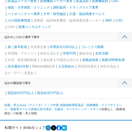
医薬品メーカー業界
医療機器メーカー業界
医薬品卸
医療機器卸
CRO
病院・大学病院・クリニック
調剤薬局・ドラッグストア業界
バイオベンチャー業界
大学・研究施設
介護・福祉関連サービス
その他医療関連
診断薬・臨床検査機器・臨床検査試薬メーカー
SMO
CSO
CMO
医療コンサルティング
ほかのこだわり条件で探す
第二新卒歓迎
外資系企業
年間休日120日以上
フレックス勤務
管理職・マネジャー
英語を活かす
学歴不問
服装自由
女性活躍
社宅・家賃補助制度
上場企業
中国語を活かす
退職金制度
残業20時間未満
完全週休2日制
職種未経験歓迎
土日祝休み
原則定時退社
海外出張あり
U・Iターン支援あり
ほかの固定給で探す
固定給25万円以上
固定給35万円以上
転職・求人doda（デューダ）トップ
中国･四国
徳島県
医薬品・医療機器・ライフサイエン
ス・医療系サービス
医療広告代理店・出版社・マーケティング・リサーチ
転勤なし（勤務地
限定）の転職・求人情報
転職サイト dodaをシェア