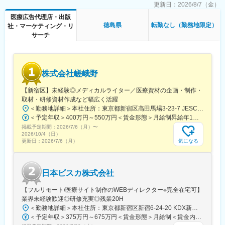
■グループ会社（医療系出版社）の創刊数も業界1位：
トメールのデザイン
更新日：
2026/8/7（金）
グループ会社であるメディカルレビュー社は業界内でトップの自
医療広告代理店・出版
社創刊数を誇っており、そのグループ会社である同社はその創刊
■働き方
徳島県
転勤なし（勤務地限定）
社・マーケティング・リ
数の多さを支えています。
残業時間は10～20時間程とワークライフバランスを整えやすい環
サーチ
境です。
変更の範囲：会社の定める業務
全国フルリモート制を導入しており、場所を縛られず拡大中の自
社サービスに携わりたい方にお勧めです。
四半期に一回程度の対面で会うキックオフの機会もご用意してお
株式会社嵯峨野
ります。
【新宿区】未経験◎メディカルライター／医療資材の企画・制作・
■当社について：
取材・研修資材作成など幅広く活躍
当社は、「テクノロジーの力で人々の健康寿命を延ばす」ことを
＜勤務地詳細＞本社住所：東京都新宿区高田馬場3-23-7 JESCO高田馬場3F受動喫煙対策：屋内全面禁煙変更の範囲：会社の定める事業所（リモートワーク含む）
理念に掲げ、医師専用のWebサービスやアプリを展開していま
＜予定年収＞400万円～550万円＜賃金形態＞月給制昇給年1回、賞与年2回（実績）＜賃金内訳＞月額（基本給）：250,000円～350,000円＜月給＞250,000円～350,000円＜昇給有無＞有＜残業手当＞有＜給与補足＞経験・能力を考慮して決定します賃金はあくまでも目安の金額であり、選考を通じて上下する可能性があります。月給(月額)は固定手当を含めた表記です。
す。
掲載予定期間：
2026/7/6（月）
〜
2026/10/4（日）
当社が提供する「ヒポクラ」は、約70,000人以上の医師が参加す
気になる
更新日：
2026/7/6（月）
る日本最大級の医師専用SNSであり、診療科や地域を超えて医師
同士がつながり、日々の臨床現場での疑問や知見を共有できる“オ
ンライン医局”として多くの医師に活用されています。
日本ビスカ株式会社
コミュニティを通じて、医師は他の専門領域の知見を得たり、診
【フルリモート/医療サイト制作のWEBディレクター※完全在宅可】
療の選択肢を広げたりすることができ、結果的に患者さんにより
業界未経験歓迎◎研修充実◎残業20H
良い医療を届けることにつながっています。単なる情報共有にと
＜勤務地詳細＞本社住所：東京都新宿区新宿6-24-20 KDX新宿6丁目ビル10F勤務地最寄駅：都営大江戸線、東京メトロ副都心線／東新宿駅受動喫煙対策：屋内全面禁煙変更の範囲：会社の定める事業所（リモートワーク含む）
どまらず、医師同士の相互支援を通じて臨床力とモチベーション
＜予定年収＞375万円～675万円＜賃金形態＞月給制＜賃金内訳＞月額（基本給）：250,000円～450,000円＜月給＞250,000円～450,000円＜昇給有無＞有＜残業手当＞有＜給与補足＞■賞与：年2回※25年度実績4.08ヶ月分■昇給：年1回賃金はあくまでも目安の金額であり、選考を通じて上下する可能性があります。月給(月額)は固定手当を含めた表記です。
を高める仕組みを提供している点が、当社サービスの大きな強み