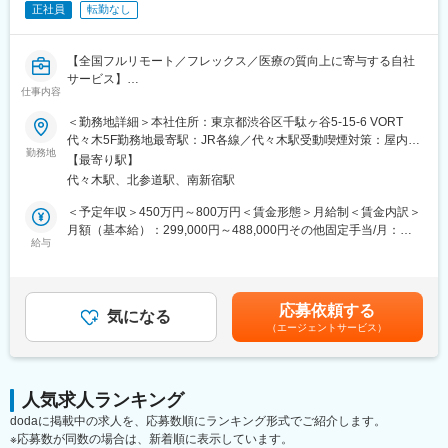
正社員
転勤なし
■座談会等の記録集
■MRの研修テキスト
■患者向け説明冊子
【全国フルリモート／フレックス／医療の質向上に寄与する自社
■Webサイトをはじめとする各種デジタル資材等
サービス】
仕事内容
【組織体制】
医師専用Webサービス・アプリを運営する当社にて、「ヒポク
＜勤務地詳細＞本社住所：東京都渋谷区千駄ヶ谷5-15-6 VORT
企画制作部は20名程度の部署になります。チーム体制で業務を行
ラ」のUI/UXデザイナーをお任せします。
代々木5F勤務地最寄駅：JR各線／代々木駅受動喫煙対策：屋内全
っており、1チームにつき5～7名で構成さています。製薬企業か
勤務地
面禁煙変更の範囲：会社の定める事業所（リモートワーク含む）
ら転職してきた方が多くいらっしゃり、経験・知識豊富なスタッ
【最寄り駅】
■業務内容：
フが揃っています。
代々木駅、北参道駅、南新宿駅
医師という専門性の高いユーザーに向き合い、プロダクト・マー
ケティング・ブランディングまで横断的に関わることができま
＜予定年収＞450万円～800万円＜賃金形態＞月給制＜賃金内訳＞
【キャリアパス】
す。PM・開発ディレクター・エンジニアと連携しながら、UI/UX
月額（基本給）：299,000円～488,000円その他固定手当/月：
ゆくゆくは販促資材の企画立案もお任せしたいと考えています。
にとどまらず、メール・広告・紙媒体まで、ユーザー体験を一貫
給与
10,000円固定残業手当/月：108,700円～175,100円（固定残業時
スケジュール作成から編集作業、デザイナーとの打合せ、クライ
して設計できる裁量のあるポジションです。中長期にわたる弊社
間45時間0分/月）超過した時間外労働の残業手当は追加支給＜月
アント(製薬企業)へのプレゼンテーションなど、業務の最初から最
が運営する医師向けWebサービス・アプリのブランディングも担
給＞417,700円～673,100円（一律手当を含む）＜昇給有無＞有＜
後まで携わるため、プランナーとしての力量やディレクション能
っていただきたいと考えています。
残業手当＞有＜給与補足＞■上記「その他固定手当」：在宅勤務手
力も身につきます。
応募依頼する
気になる
当賃金はあくまでも目安の金額であり、選考を通じて上下する可
（エージェントサービス）
■具体的には：
能性があります。月給(月額)は固定手当を含めた表記です。
【弊社の特徴】
・医師向けWebサービス・サイト・アプリに関するUI/UXデザイ
■ライター所属数は業界1位：
ン
業界内でも圧倒的に多くのライターが所属しているため、同社の
・サイト内に掲載される広告LPのデザイン
制作物・クオリティには定評があります。未経験から育て上げる
人気求人ランキング
・HTMLメールや広告バナー・SNS画像などWEBマーケティング
文化もある一方で、プロ集団として日々サービスクオリティの向
dodaに掲載中の求人を、応募数順にランキング形式でご紹介します。
に必要なデザイン
上に努めています。
※応募数が同数の場合は、新着順に表示しています。
・学会で配るチラシやリーフレット・会員獲得のためのダイレク