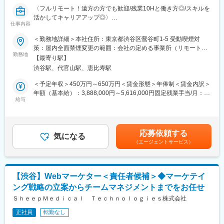
組織です。
〈フルリモート！遠方の方でも歓迎/残業10Hと働き方◎/スキルを
早期にチームリードをお任せするケースもあります。
活かしてキャリアアップ◎〉
仕事内容
■組織体制※製薬事業部
■業務概要：
＜勤務地詳細＞本社住所：東京都渋谷区鶯谷町1-5 受動喫煙対
ディレクター、UXUIデザイナー、エンジニア（バックエンド、フ
グループ会社が運営支援している全国23院の歯科クリニックのマ
策：屋内全面禁煙変更の範囲：会社の定める事業所（リモートワ
ロントエンド、インフラ、AI各種在籍。業務委託・外注含む）で
ーケティングに携わっていただくポジションです。toC領域での
勤務地
ーク含む）
プロダクトチームを組成。現PdMは業務委託で活躍されており、
【最寄り駅】
GoogleやYahoo！リスティング広告やSEOをメインに活躍されて
今回は正社員のプロダクトマネージャーとして中心的な役割をお
渋谷駅、代官山駅、恵比寿駅
来られた方を募集しています。
任せいたします。
歯科矯正マーケティングの領域において、国内トップクラスのノ
＜予定年収＞450万円～650万円＜賃金形態＞年俸制＜賃金内訳＞
※医療業界経験者も居りますので、業界知識は不問です。
ウハウをもつマーケターと一緒に業務を行っていただけます。
年額（基本給）：3,888,000円～5,616,000円固定残業手当/月：
そして、クリニックのリード獲得だけでなく、その後のクリニッ
給与
51,000円～74,000円（固定残業時間20時間0分/月）超過した時間
■働き方
クへの来院率や契約率まで、自社データをフル活用したマーケテ
外労働の残業手当は追加支給＜月額＞375,000円～542,000円（12
残業時間は10～20時間程とワークライフバランスを整えやすい環
ィングにも携われます。
分割）（一律手当を含む）＜昇給有無＞有＜残業手当＞有賃金は
境です。
あくまでも目安の金額であり、選考を通じて上下する可能性があ
全国フルリモート制を導入しており、場所を縛られず拡大中の自
応募依頼する
■業務内容詳細：
気になる
ります。月給(月額)は固定手当を含めた表記です。
社サービスに携わりたい方にお勧めです。
（エージェントサービス）
◇マーケティング戦略の立案・遂行
四半期に一回程度の対面で会うキックオフの機会もご用意してお
・分析した数値・市場のトレンドを元に、担当する事業の売上を
ります。
最大化するためのマーケティング戦略の立案・遂行
◇各WEB媒体の広告運用と関連業務全般
変更の範囲：会社の定める業務
【渋谷】Webマーケター＜責任者候補＞◆マーケテイ
・Googleリスティング広告、SNS広告を中心に運用
ング戦略の立案からチームマネジメントまでをお任せ
・LPOの企画立案からLP制作のディレクション・広告バナー／動
画広告／記事LP／LP／HP／ステップメール etc. の企画・ライテ
ＳｈｅｅｐＭｅｄｉｃａｌ Ｔｅｃｈｎｏｌｏｇｉｅｓ株式会社
ィング・制作ディレクション・制作物ディレクション業務に関わ
正社員
転勤なし
る社内、社外関係者との折衝