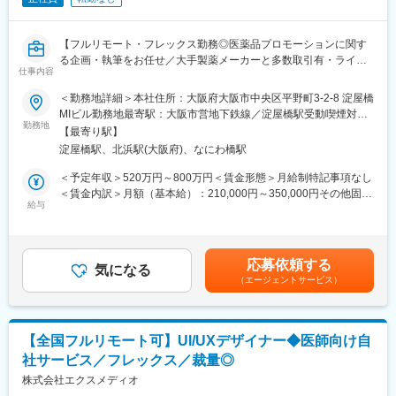
『高額でハードルが高い』という従来のイメージを変え、多くの
方の歯の悩みを解決したいとブランドを育ててきた結果、既に10
万人以上の患者様が笑顔になるお手伝いをしてきました。
【フルリモート・フレックス勤務◎医薬品プロモーションに関す
2022年6月にマーケティングに特化した子会社である
る企画・執筆をお任せ／大手製薬メーカーと多数取引有・ライタ
SheepMedical Technologies株式会社を設立、また同年9月にはク
仕事内容
ー所属業界No.1】
リニックの運営支援を提供する子会社アルディバラン株式会社を
＜勤務地詳細＞本社住所：大阪府大阪市中央区平野町3-2-8 淀屋橋
設立し、キレイライン矯正だけにとどまらず幅広い歯科の領域で
【はじめに】
MIビル勤務地最寄駅：大阪市営地下鉄線／淀屋橋駅受動喫煙対
患者様を笑顔にするサービスを展開しております。
本求人はメディカルライターの募集です。医薬品に関する資料
勤務地
策：屋内全面禁煙変更の範囲：会社の定める事業所（リモートワ
【最寄り駅】
（パンフレットや冊子など）の企画～制作までをお任せします。
ーク含む）
変更の範囲：会社の定める業務
淀屋橋駅、北浜駅(大阪府)、なにわ橋駅
※薬効・薬理作用・成分解説などが書かれた製品情報などのプロモ
ーションです。
＜予定年収＞520万円～800万円＜賃金形態＞月給制特記事項なし
＜賃金内訳＞月額（基本給）：210,000円～350,000円その他固定
【職務内容】
給与
手当/月：22,000円～40,000円＜月給＞232,000円～390,000円＜
■顧客とのミーティング・ディスカッション（ご要望等をヒアリン
昇給有無＞有＜残業手当＞有＜給与補足＞■賞与：年2回（その他
グ）
決算賞与有り）■年収に関しては前職の経験を考慮いたします。■
■原稿作成に必要な情報収集：
昇給：有（年4回人事考課がありますが、原則評価が下がることは
応募依頼する
医学文献検索、お医者様や患者様へのインタビュー、座談会開
気になる
ありません）賃金はあくまでも目安の金額であり、選考を通じて
（エージェントサービス）
催、学会取材などから情報を収集いただきます。
上下する可能性があります。月給(月額)は固定手当を含めた表記で
■原稿作成：
す。
患者様や一般の方向けへの作成もあるため、難しい内容を理解し
やすく、科学的に正しく作成いただきます。
【全国フルリモート可】UI/UXデザイナー◆医師向け自
社サービス／フレックス／裁量◎
【取り扱い製品例】
■医療用医薬品の製品情報概要
株式会社エクスメディオ
■効果効能や臨床試験等のパンフレット