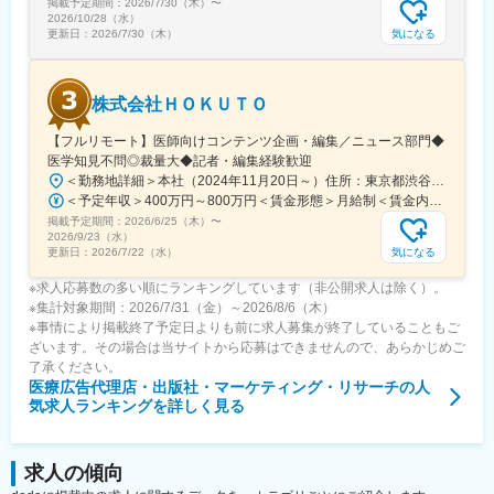
掲載予定期間：
2026/7/30（木）
〜
となっています。
2026/10/28（水）
気になる
更新日：
2026/7/30（木）
変更の範囲：会社の定める業務
株式会社ＨＯＫＵＴＯ
【フルリモート】医師向けコンテンツ企画・編集／ニュース部門◆
医学知見不問◎裁量大◆記者・編集経験歓迎
＜勤務地詳細＞本社（2024年11月20日～）住所：東京都渋谷区渋谷一丁目12番2 クロスオフィス渋谷311受動喫煙対策：屋内全面禁煙変更の範囲：会社の定める事業所（リモートワーク含む）
＜予定年収＞400万円～800万円＜賃金形態＞月給制＜賃金内訳＞月額（基本給）：241,565円～483,130円固定残業手当/月：91,768円～183,536円（固定残業時間45時間0分/月）超過した時間外労働の残業手当は追加支給＜月給＞333,333円～666,666円（一律手当を含む）＜昇給有無＞有＜残業手当＞有＜給与補足＞※実績やご経験、スキルを考慮し、当社規定に基づいて決定します。賃金はあくまでも目安の金額であり、選考を通じて上下する可能性があります。月給(月額)は固定手当を含めた表記です。
掲載予定期間：
2026/6/25（木）
〜
2026/9/23（水）
気になる
更新日：
2026/7/22（水）
※求人応募数の多い順にランキングしています（非公開求人は除く）。
※集計対象期間：2026/7/31（金）～2026/8/6（木）
※事情により掲載終了予定日よりも前に求人募集が終了していることもご
ざいます。その場合は当サイトから応募はできませんので、あらかじめご
了承ください。
医療広告代理店・出版社・マーケティング・リサーチ
の人
気求人ランキングを詳しく見る
求人の傾向