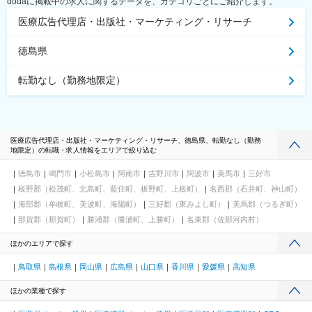
dodaに掲載中の求人に関するデータを、カテゴリごとにご紹介します。
医療広告代理店・出版社・マーケティング・リサーチ
徳島県
転勤なし（勤務地限定）
医療広告代理店・出版社・マーケティング・リサーチ、徳島県、転勤なし（勤務
地限定）の転職・求人情報をエリアで絞り込む
徳島市
鳴門市
小松島市
阿南市
吉野川市
阿波市
美馬市
三好市
板野郡（松茂町、北島町、藍住町、板野町、上板町）
名西郡（石井町、神山町）
海部郡（牟岐町、美波町、海陽町）
三好郡（東みよし町）
美馬郡（つるぎ町）
那賀郡（那賀町）
勝浦郡（勝浦町、上勝町）
名東郡（佐那河内村）
ほかのエリアで探す
鳥取県
島根県
岡山県
広島県
山口県
香川県
愛媛県
高知県
ほかの業種で探す