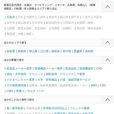
医療広告代理店・出版社・マーケティング・リサーチ、広島県、転勤なし（勤務
地限定）の転職・求人情報をエリアで絞り込む
広島市
呉市
竹原市
三原市
尾道市
福山市
府中市
三次市
庄原市
大竹市
東広島市
廿日市市
安芸高田市
江田島市
安芸郡（坂町）
山県郡（安芸太田町、北広島町）
世羅郡（世羅町）
神石郡（神石高原町）
豊田郡（大崎上島町）
ほかのエリアで探す
鳥取県
島根県
岡山県
山口県
徳島県
香川県
愛媛県
高知県
ほかの業種で探す
医薬品メーカー業界
医療機器メーカー業界
医薬品卸
医療機器卸
CRO
病院・大学病院・クリニック
調剤薬局・ドラッグストア業界
バイオベンチャー業界
大学・研究施設
介護・福祉関連サービス
その他医療関連
診断薬・臨床検査機器・臨床検査試薬メーカー
SMO
CSO
CMO
医療コンサルティング
ほかのこだわり条件で探す
第二新卒歓迎
外資系企業
年間休日120日以上
フレックス勤務
管理職・マネジャー
英語を活かす
学歴不問
服装自由
女性活躍