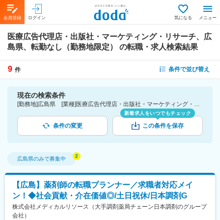
会員登録
ログイン
気になる
メニュー
医療広告代理店・出版社・マーケティング・リサーチ、広
島県、転勤なし（勤務地限定）
の転職・求人検索結果
9
条件で並び替え
件
現在の検索条件
[勤務地]広島県 [業種]医療広告代理店・出版社・マーケティング・リサーチ-医薬品・医療機器・ライフサイエンス・医療系サービス [こだわり条件ピックアップ]転勤なし（勤務地限定） [詳細条件](募集・採用情報)転勤なし（勤務地限定）
新着求人をいつでもチェック
条件の変更
この条件を保存
広島県
のみで募集中
【広島】薬剤師の転職プランナー／求職者対応メイ
ン！◆社会貢献・介在価値◎/土日祝休/日本調剤G
株式会社メディカルリソース（大手調剤薬局チェーン日本調剤のグループ
会社）