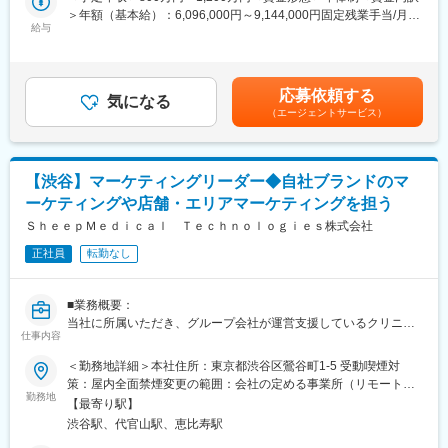
※立案した戦略を軸に事業計画の立案から実行までをお任せしま
＞年額（基本給）：6,096,000円～9,144,000円固定残業手当/月：
■業務の魅力
す。
給与
159,000円～238,000円（固定残業時間40時間0分/月）超過した時
急成長するクリニック支援と、歴史あるマウスピース矯正ブラン
◇チームマネジメント
間外労働の残業手当は追加支給＜月額＞667,000円～1,000,000円
ド『キレイライン矯正』の両マーケティングに関われる環境があ
※立案した戦略に基づき各種KPIのクリアに向けてチームのマネジ
（12分割）（一律手当を含む）＜昇給有無＞有＜残業手当＞有賃
ります。
メントをお任せします。
金はあくまでも目安の金額であり、選考を通じて上下する可能性
そのため、「来院率」や「契約率」、売上といった事業の根幹デ
応募依頼する
気になる
があります。月給(月額)は固定手当を含めた表記です。
ータまで把握したマーケティングが可能です。
（エージェントサービス）
■事業概要：
そのデータを武器に、事業収益に直結する本質的な分析・施策を
親会社であるSheepMedical株式会社では、マウスピース矯正で国
立案し、自分の運用でクリニックのリードが増え、契約数が伸
内トップクラスの実績を持つキレイライン矯正のマウスピース等
び、売上が上がっていくという手触り感を感じられる業務です。
矯正器具の製造・販売を行っています。
【渋谷】マーケティングリーダー◆自社ブランドのマ
キレイライン矯正は、美容クリニックや大手脱毛クリニックの立
変更の範囲：会社の定める業務
ーケティングや店舗・エリアマーケティングを担う
ち上げを行った医師でもある当社CEOと、業界で名前の知られる
マーケティング会社の代表がタッグを組み「矯正を通じて笑顔に
ＳｈｅｅｐＭｅｄｉｃａｌ Ｔｅｃｈｎｏｌｏｇｉｅｓ株式会社
なる人を増やしたい」という志によって生まれたブランドです。
正社員
転勤なし
『高額でハードルが高い』という従来のイメージを変え、多くの
方の歯の悩みを解決したいとブランドを育ててきた結果、既に10
万人以上の患者様が笑顔になるお手伝いをしてきました。
■業務概要：
2022年6月にマーケティングに特化した子会社である
当社に所属いただき、グループ会社が運営支援しているクリニッ
SheepMedical Technologies株式会社を設立、また同年9月にはク
仕事内容
クのマーケティングを行うチームのリーダー候補です。
リニックの運営支援を提供する子会社アルディバラン株式会社を
＜勤務地詳細＞本社住所：東京都渋谷区鶯谷町1-5 受動喫煙対
設立し、キレイライン矯正だけにとどまらず幅広い歯科の領域で
■業務内容詳細：
策：屋内全面禁煙変更の範囲：会社の定める事業所（リモートワ
患者様を笑顔にするサービスを展開しております。
◇2名～のチームマネジメント
勤務地
ーク含む）
【最寄り駅】
◇予実管理
変更の範囲：会社の定める業務
渋谷駅、代官山駅、恵比寿駅
◇予算計画策定