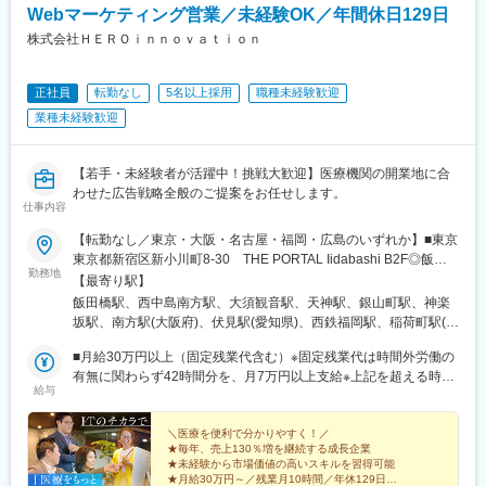
み
Webマーケティング営業／未経験OK／年間休日129日
※運転・宿泊を伴う出張が発生する場合があります
・ショートワーキングデー（1日のうち8時間以下の勤務日を月2
株式会社ＨＥＲＯｉｎｎｏｖａｔｉｏｎ
～4回取得推奨）
～あなたの介在価値が医療従事者の活躍に繋がり、医療現場を通
・薬剤費補助制度：日本調剤の薬局で調剤した薬代の負担
して日本の皆さんの生活の豊さに貢献できる、社会貢献性の高い
・自己啓発補助費：自己啓発費用を3万円/年まで負担
正社員
転勤なし
5名以上採用
職種未経験歓迎
仕事です～
業種未経験歓迎
変更の範囲：会社の定める業務
■配属組織・エリア
中四国9県を管掌、30代後半の拠点長のもと営業5名、サポート職
4名が所属。20～30代を中心とした若い組織です。
【若手・未経験者が活躍中！挑戦大歓迎】医療機関の開業地に合
オンライン面談や事務処理を行う内勤日、担当エリアでの訪問を
わせた広告戦略全般のご提案をお任せします。
仕事内容
まとめた外勤日を、自身でスケジューリングしながら営業活動を
行っています。
【転勤なし／東京・大阪・名古屋・福岡・広島のいずれか】■東京
東京都新宿区新小川町8-30 THE PORTAL Iidabashi B2F◎飯田
■仕事の特徴
勤務地
橋駅より徒歩8分／神楽坂駅より徒歩10分■大阪大阪府大阪市淀川
【最寄り駅】
◎未経験者の活躍実績多数！専門知識を突き詰めるというより、
区西中島5-9-5 NLC新大阪ビル3F◎西中島南方駅より徒歩5分／新
飯田橋駅、西中島南方駅、大須観音駅、天神駅、銀山町駅、神楽
担当する薬局や病院の社風・方針を深く理解することが重要で
大阪駅より徒歩8分■名古屋愛知県名古屋市中区栄1-24-25 CK16
坂駅、南方駅(大阪府)、伏見駅(愛知県)、西鉄福岡駅、稲荷町駅(広
す！
伏見ビル10F◎大須観音駅より徒歩5分／伏見駅より徒歩9分■福岡
島県)、牛込神楽坂駅、新大阪駅、天神南駅、松川町駅
◎薬剤師の方の転職理由は働き方や人間関係等、一般的なものが
福岡県福岡市中央区天神3丁目1-1 天神フタタビル3階◎地下鉄天
■月給30万円以上（固定残業代含む）※固定残業代は時間外労働の
多く、非常に真面目でホスピタリティの高い方々です。日本を支
神駅より徒歩2分／地下鉄天神南駅より徒歩10分＼New／■広島広
有無に関わらず42時間分を、月7万円以上支給※上記を超える時間
える医療従事者の悩みに向き合いサポートする社会貢献性の高い
給与
島県広島市中区橋本町9-7 Dolce Square8F（広島電鉄稲荷町
外労働分は追加で支給★成果を出せば積極的に、昇給・賞与へ反
お仕事です！
駅・銀山町駅より徒歩3分）※希望がない限り、転勤はありません
映しています！
◎独自のショートワーキングデーや有休取得率75%、土日祝休
※受動喫煙対策：オフィス内禁煙※U・Iターンの方も大歓迎！
＼医療を便利で分かりやすく！／
み、充実の福利厚生など、離職率は業界平均を大きく下回る5％で
★毎年、売上130％増を継続する成長企業
す(24年度実績）
★未経験から市場価値の高いスキルを習得可能
★月給30万円～／残業月10時間／年休129日