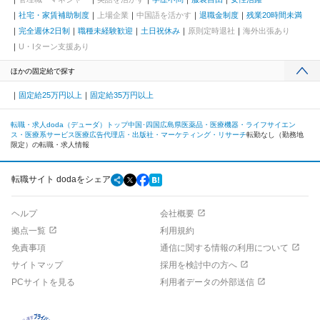
社宅・家賃補助制度
上場企業
中国語を活かす
退職金制度
残業20時間未満
完全週休2日制
職種未経験歓迎
土日祝休み
原則定時退社
海外出張あり
U・Iターン支援あり
ほかの固定給で探す
固定給25万円以上
固定給35万円以上
転職・求人doda（デューダ）トップ
中国･四国
広島県
医薬品・医療機器・ライフサイエン
ス・医療系サービス
医療広告代理店・出版社・マーケティング・リサーチ
転勤なし（勤務地
限定）の転職・求人情報
転職サイト dodaをシェア
ヘルプ
会社概要
拠点一覧
利用規約
免責事項
通信に関する情報の利用について
サイトマップ
採用を検討中の方へ
PCサイトを見る
利用者データの外部送信