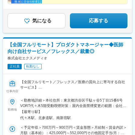
■評価制度
――IT×クリエイティブでクリニックが抱える課題を解
定性・定量それぞれ評価項目です。賞与は定量評価が高く、半年
決します！
毎の成績が報酬で還元される仕組みです。入社5年目や30代前半
気になる
応募する
での拠点長も多数！年次関係なく活躍次第で評価される環境で
す。
変更の範囲：会社の定める業務
【全国フルリモート】プロダクトマネージャー◆医師
向け自社サービス／フレックス／裁量◎
株式会社エクスメディオ
正社員
転勤なし
【全国フルリモート／フレックス／医療の質向上に寄与する自社
サービス】
仕事内容
■担当業務
＜勤務地詳細＞本社住所：東京都渋谷区千駄ヶ谷5丁目15番6号
「ヒポクラ」という医師専用のWebサービスのプロダクトマネー
VORT代々木5階受動喫煙対策：屋内全面禁煙変更の範囲：会社の
ジャーをお任せします。
勤務地
定める事業所（リモートワーク含む）
【最寄り駅】
代々木駅、北参道駅、南新宿駅
「ヒポクラ」：約75,000人以上の医師が参加する日本最大級の医
師専用SNS。医師が専門外の事象に遭遇した際に他の医師より知
＜予定年収＞700万円～900万円＜賃金形態＞月給制＜賃金内訳＞
見を得られるオンライン医局”として拡大中。
月額（基本給）：425,000円～552,000円その他固定手当/月：