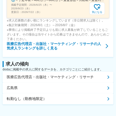
＜予定年収＞400万円～800万円＜賃金形態＞月給制＜賃金内訳＞月額（基本給）：241,565円～483,130円固定残業手当/月：91,768円～183,536円（固定残業時間45時間0分/月）超過した時間外労働の残業手当は追加支給＜月給＞333,333円～666,666円（一律手当を含む）＜昇給有無＞有＜残業手当＞有＜給与補足＞※実績やご経験、スキルを考慮し、当社規定に基づいて決定します。賃金はあくまでも目安の金額であり、選考を通じて上下する可能性があります。月給(月額)は固定手当を含めた表記です。
掲載予定期間：
2026/6/25（木）
〜
2026/9/23（水）
気になる
更新日：
2026/7/22（水）
※求人応募数の多い順にランキングしています（非公開求人は除く）。
※集計対象期間：2026/8/1（土）～2026/8/7（金）
※事情により掲載終了予定日よりも前に求人募集が終了していることもご
ざいます。その場合は当サイトから応募はできませんので、あらかじめご
了承ください。
医療広告代理店・出版社・マーケティング・リサーチ
の人
気求人ランキングを詳しく見る
求人の傾向
dodaに掲載中の求人に関するデータを、カテゴリごとにご紹介します。
医療広告代理店・出版社・マーケティング・リサーチ
広島県
転勤なし（勤務地限定）