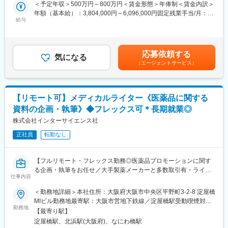
◇マーケティング戦略・戦術立案／実行
＜予定年収＞500万円～800万円＜賃金形態＞年俸制＜賃金内訳＞
◇プロジェクトマネジメント
年額（基本給）：3,804,000円～6,096,000円固定残業手当/月：
※プレイングマネージャーとして、歯科矯正領域のマーケティング
給与
99,000円～159,000円（固定残業時間40時間0分/月）超過した時
戦略～実行まですべてお任せします。当社オリジナルの矯正プロ
間外労働の残業手当は追加支給＜月額＞416,000円～667,000円
ダクトのマーケティングに携われる他、店舗/エリアマーケティン
（12分割）（一律手当を含む）＜昇給有無＞有＜残業手当＞有賃
グのご経験も積むことが可能です。
金はあくまでも目安の金額であり、選考を通じて上下する可能性
応募依頼する
気になる
があります。月給(月額)は固定手当を含めた表記です。
（エージェントサービス）
■事業概要：
親会社であるSheepMedical株式会社では、マウスピース矯正で国
内トップクラスの実績を持つキレイライン矯正のマウスピース等
矯正器具の製造・販売を行っています。
【リモート可】メディカルライター《医薬品に関する
キレイライン矯正は、美容クリニックや大手脱毛クリニックの立
資料の企画・執筆》◆フレックス可＊長期就業◎
ち上げを行った医師でもある当社CEOと、業界で名前の知られる
マーケティング会社の代表がタッグを組み「矯正を通じて笑顔に
株式会社インターサイエンス社
なる人を増やしたい」という志によって生まれたブランドです。
正社員
転勤なし
『高額でハードルが高い』という従来のイメージを変え、多くの
方の歯の悩みを解決したいとブランドを育ててきた結果、既に10
万人以上の患者様が笑顔になるお手伝いをしてきました。
【フルリモート・フレックス勤務◎医薬品プロモーションに関す
2022年6月にマーケティングに特化した子会社である
る企画・執筆をお任せ／大手製薬メーカーと多数取引有・ライタ
SheepMedical Technologies株式会社を設立、また同年9月にはク
仕事内容
ー所属業界No.1】
リニックの運営支援を提供する子会社アルディバラン株式会社を
＜勤務地詳細＞本社住所：大阪府大阪市中央区平野町3-2-8 淀屋橋
設立し、キレイライン矯正だけにとどまらず幅広い歯科の領域で
【はじめに】
MIビル勤務地最寄駅：大阪市営地下鉄線／淀屋橋駅受動喫煙対
患者様を笑顔にするサービスを展開しております。
本求人はメディカルライターの募集です。医薬品に関する資料
勤務地
策：屋内全面禁煙変更の範囲：会社の定める事業所（リモートワ
【最寄り駅】
（パンフレットや冊子など）の企画～制作までをお任せします。
ーク含む）
変更の範囲：会社の定める業務
淀屋橋駅、北浜駅(大阪府)、なにわ橋駅
※薬効・薬理作用・成分解説などが書かれた製品情報などのプロモ