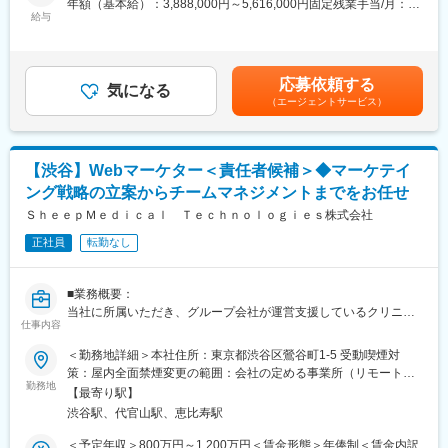
年額（基本給）：3,888,000円～5,616,000円固定残業手当/月：
そして、クリニックのリード獲得だけでなく、その後のクリニッ
給与
51,000円～74,000円（固定残業時間20時間0分/月）超過した時間
■働き方
クへの来院率や契約率まで、自社データをフル活用したマーケテ
外労働の残業手当は追加支給＜月額＞375,000円～542,000円（12
残業時間は10～20時間程とワークライフバランスを整えやすい環
ィングにも携われます。
分割）（一律手当を含む）＜昇給有無＞有＜残業手当＞有賃金は
境です。
あくまでも目安の金額であり、選考を通じて上下する可能性があ
全国フルリモート制を導入しており、場所を縛られず拡大中の自
応募依頼する
■業務内容詳細：
気になる
ります。月給(月額)は固定手当を含めた表記です。
社サービスに携わりたい方にお勧めです。
（エージェントサービス）
◇マーケティング戦略の立案・遂行
四半期に一回程度の対面で会うキックオフの機会もご用意してお
・分析した数値・市場のトレンドを元に、担当する事業の売上を
ります。
最大化するためのマーケティング戦略の立案・遂行
◇各WEB媒体の広告運用と関連業務全般
変更の範囲：会社の定める業務
【渋谷】Webマーケター＜責任者候補＞◆マーケテイ
・Googleリスティング広告、SNS広告を中心に運用
ング戦略の立案からチームマネジメントまでをお任せ
・LPOの企画立案からLP制作のディレクション・広告バナー／動
画広告／記事LP／LP／HP／ステップメール etc. の企画・ライテ
ＳｈｅｅｐＭｅｄｉｃａｌ Ｔｅｃｈｎｏｌｏｇｉｅｓ株式会社
ィング・制作ディレクション・制作物ディレクション業務に関わ
正社員
転勤なし
る社内、社外関係者との折衝
※スキル次第では、更に上流のペルソナ設計や適切な訴求プランの
構築などもお任せしたいと思っています。
■業務概要：
当社に所属いただき、グループ会社が運営支援しているクリニッ
■組織構成
仕事内容
クのマーケティングを行うチームの責任者候補です。
メンバーは約20名程度です。その中で部署に分かれ、ご自身の得
＜勤務地詳細＞本社住所：東京都渋谷区鶯谷町1-5 受動喫煙対
意とする分野で活躍いただいております。
■業務内容詳細：
策：屋内全面禁煙変更の範囲：会社の定める事業所（リモートワ
30代～40代のメンバーがほとんどで、若手にも活躍のチャンスが
◇マーケティング戦略の立案
勤務地
ーク含む）
あります。
【最寄り駅】
※分析した数値・市場のトレンドを元に、担当する事業の売上を最
遠方のメンバーもいるため、フルリモートが基本となります。そ
渋谷駅、代官山駅、恵比寿駅
大化するためのマーケティング戦略の立案・遂行
のため、メンバーとのやり取りはオンライン中心です。
◇事業計画の立案から実行まで
＜予定年収＞800万円～1,200万円＜賃金形態＞年俸制＜賃金内訳