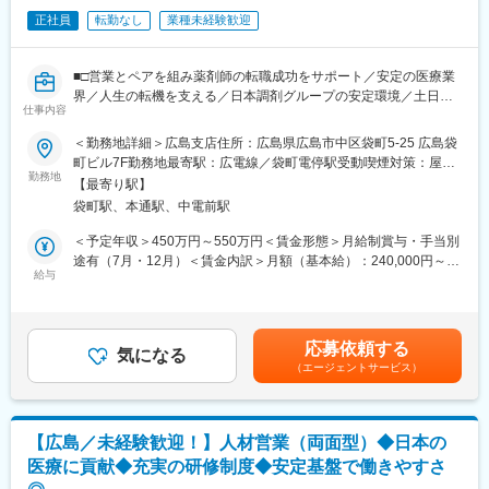
正社員
転勤なし
業種未経験歓迎
■□営業とペアを組み薬剤師の転職成功をサポート／安定の医療業
界／人生の転機を支える／日本調剤グループの安定環境／土日祝
仕事内容
休み□■
■概要
＜勤務地詳細＞広島支店住所：広島県広島市中区袋町5-25 広島袋
同社は薬局大手チェーン日本調剤グループで、医療・ヘルスケア
町ビル7F勤務地最寄駅：広電線／袋町電停駅受動喫煙対策：屋内
領域の人材事業を展開しています。今回は主力事業の薬剤師事業
勤務地
全面禁煙変更の範囲：会社の定める事業所（リモートワーク含
【最寄り駅】
部でリクルーティング職(転職プランナー)の募集を行います。営業
む）
袋町駅、本通駅、中電前駅
職とペアを組み、2人3脚で薬剤師の転職を支援していくポジショ
ンです。
＜予定年収＞450万円～550万円＜賃金形態＞月給制賞与・手当別
途有（7月・12月）＜賃金内訳＞月額（基本給）：240,000円～
■業務内容
給与
300,000円＜月給＞240,000円～300,000円＜昇給有無＞有＜残業
転職先を決める最終フォローは営職が行いますが、それ以外はペ
手当＞有＜給与補足＞■毎年4月に定期昇給あり■賞与年2回(７月
アで相談しながら、転職成功に向けて柔軟に求職者のサポートを
12月)■月給例：300,000円～(月30時間の残業代・住宅手当込み))※
進めていきます。対応する求職者は月15名程で、メイン業務は
上記想定年収は、残業代30Hを含んだモデルです。残業代は1分単
応募依頼する
「電話での顧客折衝」です。
気になる
位で支給します賃金はあくまでも目安の金額であり、選考を通じ
（エージェントサービス）
ペアの営業職と共通の売上予算をもち、以下業務をご担当いただ
て上下する可能性があります。月給(月額)は固定手当を含めた表記
きます。
です。
・求職者(薬剤師)登録時のファーストコンタクト：電話にて希望条
件ヒアリング、情報提供
【広島／未経験歓迎！】人材営業（両面型）◆日本の
・求職者フォロー：求人連絡や状況確認、面接対策アドバイス、
医療に貢献◆充実の研修制度◆安定基盤で働きやすさ
医療機関への人材提案