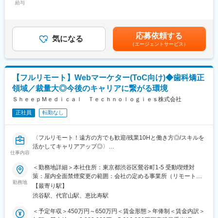
給与
10,000円固定残業手当/月：153,000円～197,600円（固定残業時
■具体的な業務内容
間45時間0分/月）超過した時間外労働の残業手当は追加支給＜月
・プロダクトのビジョンと戦略の策定・推進
給＞588,000円～759,600円（一律手当を含む）＜昇給有無＞有＜
・市場・競合・ユーザー分析
残業手当＞有＜給与補足＞固定手当として、在宅勤務手当(月1万
応募依頼する
・新サービス、新機能の企画、要件定義、仕様策定
気になる
円)がございます。賃金はあくまでも目安の金額であり、選考を通
（エージェントサービス）
※最近の新機能例：診断RPG
じて上下する可能性があります。月給(月額)は固定手当を含めた表
・既存サービス、企画の運用・改善
記です。
・開発チーム（エンジニア、デザイナー等）との連携とディレク
ション
【フルリモート】Webマーケター(ToC向け)◆歯科矯正
・KPIの設定と進捗管理、データに基づいた改善策の立案と実行
領域／裁量大◎今後のキャリアに繋がる環境
・ロードマップの作成と管理
・部門間（経営層、営業、マーケティング等）の調整
ＳｈｅｅｐＭｅｄｉｃａｌ Ｔｅｃｈｎｏｌｏｇｉｅｓ株式会社
※ご本人の意向および試用期間中の業務状況などを踏まえて適材適
正社員
転勤なし
所を判断していきます。
※少数精鋭で実力主義、かつ積極性・協力性・スピードを重んじる
組織です。
〈フルリモート！遠方の方でも歓迎/残業10Hと働き方◎/スキルを
早期にチームリードをお任せするケースもあります。
活かしてキャリアアップ◎〉
仕事内容
■組織体制※製薬事業部
■業務概要：
＜勤務地詳細＞本社住所：東京都渋谷区鶯谷町1-5 受動喫煙対
ディレクター、UXUIデザイナー、エンジニア（バックエンド、フ
グループ会社が運営支援している全国23院の歯科クリニックのマ
策：屋内全面禁煙変更の範囲：会社の定める事業所（リモートワ
ロントエンド、インフラ、AI各種在籍。業務委託・外注含む）で
ーケティングに携わっていただくポジションです。toC領域での
勤務地
ーク含む）
プロダクトチームを組成。現PdMは業務委託で活躍されており、
【最寄り駅】
GoogleやYahoo！リスティング広告やSEOをメインに活躍されて
今回は正社員のプロダクトマネージャーとして中心的な役割をお
渋谷駅、代官山駅、恵比寿駅
来られた方を募集しています。
任せいたします。
歯科矯正マーケティングの領域において、国内トップクラスのノ
＜予定年収＞450万円～650万円＜賃金形態＞年俸制＜賃金内訳＞
※医療業界経験者も居りますので、業界知識は不問です。
ウハウをもつマーケターと一緒に業務を行っていただけます。