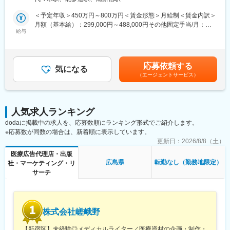
医師という専門性の高いユーザーに向き合い、プロダクト・マー
ケティング・ブランディングまで横断的に関わることができま
＜予定年収＞450万円～800万円＜賃金形態＞月給制＜賃金内訳＞
【キャリアパス】
す。PM・開発ディレクター・エンジニアと連携しながら、UI/UX
月額（基本給）：299,000円～488,000円その他固定手当/月：
ゆくゆくは販促資材の企画立案もお任せしたいと考えています。
にとどまらず、メール・広告・紙媒体まで、ユーザー体験を一貫
給与
10,000円固定残業手当/月：108,700円～175,100円（固定残業時
スケジュール作成から編集作業、デザイナーとの打合せ、クライ
して設計できる裁量のあるポジションです。中長期にわたる弊社
間45時間0分/月）超過した時間外労働の残業手当は追加支給＜月
アント(製薬企業)へのプレゼンテーションなど、業務の最初から最
が運営する医師向けWebサービス・アプリのブランディングも担
給＞417,700円～673,100円（一律手当を含む）＜昇給有無＞有＜
後まで携わるため、プランナーとしての力量やディレクション能
っていただきたいと考えています。
残業手当＞有＜給与補足＞■上記「その他固定手当」：在宅勤務手
力も身につきます。
応募依頼する
気になる
当賃金はあくまでも目安の金額であり、選考を通じて上下する可
（エージェントサービス）
■具体的には：
能性があります。月給(月額)は固定手当を含めた表記です。
【弊社の特徴】
・医師向けWebサービス・サイト・アプリに関するUI/UXデザイ
■ライター所属数は業界1位：
ン
業界内でも圧倒的に多くのライターが所属しているため、同社の
・サイト内に掲載される広告LPのデザイン
制作物・クオリティには定評があります。未経験から育て上げる
人気求人ランキング
・HTMLメールや広告バナー・SNS画像などWEBマーケティング
文化もある一方で、プロ集団として日々サービスクオリティの向
dodaに掲載中の求人を、応募数順にランキング形式でご紹介します。
に必要なデザイン
上に努めています。
※応募数が同数の場合は、新着順に表示しています。
・学会で配るチラシやリーフレット・会員獲得のためのダイレク
■グループ会社（医療系出版社）の創刊数も業界1位：
トメールのデザイン
更新日：
2026/8/8（土）
グループ会社であるメディカルレビュー社は業界内でトップの自
医療広告代理店・出版
社創刊数を誇っており、そのグループ会社である同社はその創刊
■働き方
広島県
転勤なし（勤務地限定）
社・マーケティング・リ
数の多さを支えています。
残業時間は10～20時間程とワークライフバランスを整えやすい環
サーチ
境です。
変更の範囲：会社の定める業務
全国フルリモート制を導入しており、場所を縛られず拡大中の自
社サービスに携わりたい方にお勧めです。
四半期に一回程度の対面で会うキックオフの機会もご用意してお
株式会社嵯峨野
ります。
【新宿区】未経験◎メディカルライター／医療資材の企画・制作・