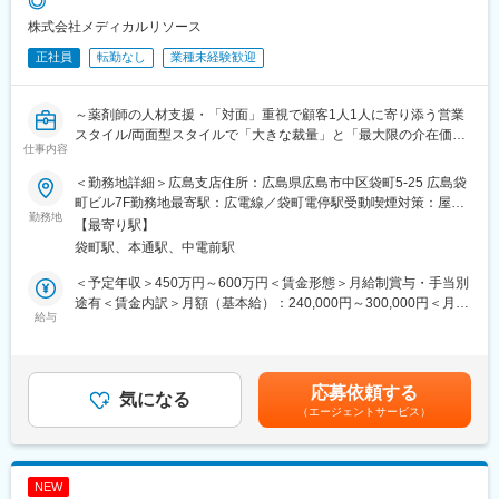
◎
・事務サポート：求職者/医療機関の情報データ入力、更新
※配属先の広島支店には営業6名、本ポジション4名（20～30代）
株式会社メディカルリソース
が所属
正社員
転勤なし
業種未経験歓迎
■業務の特徴
・内勤ですが顧客折衝の機会も多く、対人折衝力や課題解決力が
～薬剤師の人材支援・「対面」重視で顧客1人1人に寄り添う営業
身につく！
スタイル/両面型スタイルで「大きな裁量」と「最大限の介在価
・単なるサポートだけでなく求職者に深く関わるため、人生の転
仕事内容
値」を発揮！/公明正大な評価制度！実績を正当に評価し早期キャ
機に関わり直接感謝の言葉をいただける！
リアアップ/日本調剤G・離職率5%の安定環境で長期活躍～
・営業と共通の売上目標を持つため、実績次第で評価が得やすい
＜勤務地詳細＞広島支店住所：広島県広島市中区袋町5-25 広島袋
■概要
環境。活躍次第で高い報酬を得られます！(賞与で最高評価を得た
町ビル7F勤務地最寄駅：広電線／袋町電停駅受動喫煙対策：屋内
調剤薬局大手 日本調剤グループで、「医療・ヘルスケア」に特化
勤務地
方もいます)
全面禁煙変更の範囲：会社の定める事業所（リモートワーク含
【最寄り駅】
した人材事業を展開しています。
む）
袋町駅、本通駅、中電前駅
本ポジションは、法人（薬局や病院）、個人（薬剤師）とのマッ
★社員インタビュー
チングをサポートする両面型営業です。サービス開始から20年以
https://www.medical-res.co.jp/recruit/culture/interview03/
＜予定年収＞450万円～600万円＜賃金形態＞月給制賞与・手当別
上の歴史を持つ、同社の事業の柱です。
途有＜賃金内訳＞月額（基本給）：240,000円～300,000円＜月給
給与
■研修
＞240,000円～300,000円＜昇給有無＞有＜残業手当＞有＜給与補
■業務内容
入社後はオリエンテーション(3日)、事業部研修(7日)、OJT研修等
足＞■給与は経験により決定 ■毎年4月定期昇給あり■上記年収は
営業サポート職とペアを組み、2人3脚で求職者(薬剤師)・求人者
を用意。安心してご応募ください。eラーニング等、既存社員向け
月30時間の残業代・住宅手当を含んだ金額(残業代は1分単位で支
(薬局・病院)の双方をサポートします。月15名程の求職者を担当
の成長支援にも力を入れています。
給)賃金はあくまでも目安の金額であり、選考を通じて上下する可
応募依頼する
し、「お会いする姿勢」を大切に顧客1人1人に寄り添った営業活
気になる
能性があります。月給(月額)は固定手当を含めた表記です。
（エージェントサービス）
動を行っています。
■働く環境<離職率は業界平均を大きく下回る5％！腰を据えて活
・求人獲得(医療機関への打電や訪問)
躍可>
・求職者との面談、求人紹介
・残業は月30時間程
・企業への人材紹介
・有給取得率(2025年度実績75.7%)/産育休復帰者100％/土日祝休
NEW
・面接フォロー(履歴書添削や面接対策、同席)等