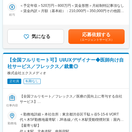
ーションです。
＜予定年収＞520万円～800万円＜賃金形態＞月給制特記事項なし
＜賃金内訳＞月額（基本給）：210,000円～350,000円その他固定
【職務内容】
給与
手当/月：22,000円～40,000円＜月給＞232,000円～390,000円＜
■顧客とのミーティング・ディスカッション（ご要望等をヒアリン
昇給有無＞有＜残業手当＞有＜給与補足＞■賞与：年2回（その他
グ）
決算賞与有り）■年収に関しては前職の経験を考慮いたします。■
■原稿作成に必要な情報収集：
昇給：有（年4回人事考課がありますが、原則評価が下がることは
応募依頼する
医学文献検索、お医者様や患者様へのインタビュー、座談会開
気になる
ありません）賃金はあくまでも目安の金額であり、選考を通じて
（エージェントサービス）
催、学会取材などから情報を収集いただきます。
上下する可能性があります。月給(月額)は固定手当を含めた表記で
■原稿作成：
す。
患者様や一般の方向けへの作成もあるため、難しい内容を理解し
やすく、科学的に正しく作成いただきます。
【全国フルリモート可】UI/UXデザイナー◆医師向け自
社サービス／フレックス／裁量◎
【取り扱い製品例】
■医療用医薬品の製品情報概要
株式会社エクスメディオ
■効果効能や臨床試験等のパンフレット
正社員
転勤なし
■座談会等の記録集
■MRの研修テキスト
■患者向け説明冊子
【全国フルリモート／フレックス／医療の質向上に寄与する自社
■Webサイトをはじめとする各種デジタル資材等
サービス】
仕事内容
【組織体制】
医師専用Webサービス・アプリを運営する当社にて、「ヒポク
＜勤務地詳細＞本社住所：東京都渋谷区千駄ヶ谷5-15-6 VORT
企画制作部は20名程度の部署になります。チーム体制で業務を行
ラ」のUI/UXデザイナーをお任せします。
代々木5F勤務地最寄駅：JR各線／代々木駅受動喫煙対策：屋内全
っており、1チームにつき5～7名で構成さています。製薬企業か
勤務地
面禁煙変更の範囲：会社の定める事業所（リモートワーク含む）
ら転職してきた方が多くいらっしゃり、経験・知識豊富なスタッ
【最寄り駅】
■業務内容：
フが揃っています。
代々木駅、北参道駅、南新宿駅