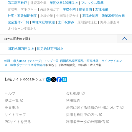
第二新卒歓迎
外資系企業
年間休日120日以上
フレックス勤務
管理職・マネジャー
英語を活かす
学歴不問
服装自由
女性活躍
社宅・家賃補助制度
上場企業
中国語を活かす
退職金制度
残業20時間未満
完全週休2日制
職種未経験歓迎
土日祝休み
原則定時退社
海外出張あり
U・Iターン支援あり
ほかの固定給で探す
固定給25万円以上
固定給35万円以上
転職・求人doda（デューダ）トップ
中国･四国
広島県
医薬品・医療機器・ライフサイエン
ス・医療系サービス
医療機器卸
転勤なし（勤務地限定）の転職・求人情報
転職サイト dodaをシェア
ヘルプ
会社概要
拠点一覧
利用規約
免責事項
通信に関する情報の利用について
サイトマップ
採用を検討中の方へ
PCサイトを見る
利用者データの外部送信