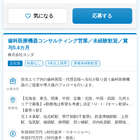
般的な健康グッズに加え、専門性の高い医療・準医療機器まで取
★各種手当や福利厚生充実
★年休121日、基本土日祝休み
り扱える体制を持っています。
★転居を伴う転勤なしで腰を据えて長く働ける
・既存顧客が多く、既存顧客からの紹介で新規顧客が増える仕組
気になる
応募する
みがあり、ルート営業が中心で安定した営業活動が可能
変更の範囲：会社の定める業務
歯科医療機器コンサルティング営業／未経験歓迎／賞
与5.4カ月
株式会社ヨシダ
正社員
転勤なし
5名以上採用
業種未経験歓迎
担当エリア内の歯科医院・代理店様へ当社が取り扱う歯科医療機
器のご提案や導入後のフォローを行います。
仕事内容
【北海道、東北、関東、中部、近畿・北陸、中国・四国、九州エ
リアで募集】※勤務地は希望を考慮し決定！U・I・Jターン歓迎※地
勤務地
域密着型営業のため基本転勤なし！＜北海道エリア＞■北海道営業
【最寄り駅】
所＜東北エリア＞■盛岡営業所＜関東エリア＞■千葉営業所■さい
北１８条駅、仙北町駅、県庁前駅(千葉県)、鉄道博物館駅、上所
たま営業所■新潟営業所＜中部エリア＞■松本営業所■朝日大学内
駅、塩尻駅、穂積駅、静岡駅、四ツ橋駅、河内松原駅、新開地
営業所（岐阜県瑞穂市）■静岡営業所＜近畿・北陸エリア＞■大阪
駅、西大路駅、上諸江駅、比治山橋駅、大元駅、大濠公園駅、南
支店■大阪第2営業所■大阪南営業所■神戸営業所■京都営業所■金沢
年収880万円（40代前半・マネージャー）
小倉駅、原爆資料館駅、二中通駅、北１２条駅、西大橋駅、中央
営業所＜中国・四国エリア＞■広島営業所■岡山営業所＜九州エリ
年収670万円（30代後半・係長）
市場前駅、比治山下駅、大学病院駅、北１３条東駅、心斎橋駅、