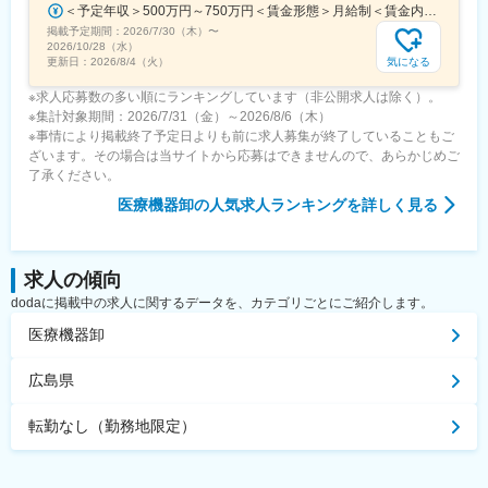
＜予定年収＞500万円～750万円＜賃金形態＞月給制＜賃金内訳＞月額（基本給）：300,000円～430,000円＜月給＞300,000円～430,000円＜昇給有無＞有＜残業手当＞有＜給与補足＞※経験・スキルを考慮の上決定いたします。■賞与：年2回（7月・12月）※昨年実績4.2ヶ月■昇給：年1回（1月）■モデル年収：・年収580万円 主任（月給34万円×12ヶ月＋諸手当）・年収820万円 課長（月給48万円×12ヶ月＋諸手当）賃金はあくまでも目安の金額であり、選考を通じて上下する可能性があります。月給(月額)は固定手当を含めた表記です。
掲載予定期間：
2026/7/30（木）
〜
2026/10/28（水）
気になる
更新日：
2026/8/4（火）
※求人応募数の多い順にランキングしています（非公開求人は除く）。
※集計対象期間：2026/7/31（金）～2026/8/6（木）
※事情により掲載終了予定日よりも前に求人募集が終了していることもご
ざいます。その場合は当サイトから応募はできませんので、あらかじめご
了承ください。
医療機器卸
の人気求人ランキングを詳しく見る
求人の傾向
dodaに掲載中の求人に関するデータを、カテゴリごとにご紹介します。
医療機器卸
広島県
転勤なし（勤務地限定）