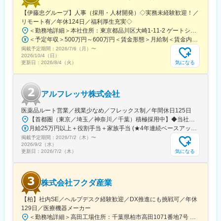
【伊藤忠グループ】人事（採用・人材開発）◇実務未経験歓迎！／
リモート有／年休124日／福利厚生充実◇
＜勤務地詳細＞本社住所：東京都品川区大崎1-11-2 ゲートシティ大崎イーストタワー22Ｆ勤務地最寄駅：JR山手線／大崎駅受動喫煙対策：屋内全面禁煙変更の範囲：会社の定める事業所（リモートワーク含む）
＜予定年収＞500万円～600万円＜賃金形態＞月給制＜賃金内訳＞月額（基本給）：300,000円～350,000円＜月給＞300,000円～350,000円＜昇給有無＞有＜残業手当＞有＜給与補足＞上記年収は、あくまで目安であり、前職・経験を考慮し検討させて頂きます。■昇給：あり■賞与：あり※会社業績と個人業績に応じて算定されます。賃金はあくまでも目安の金額であり、選考を通じて上下する可能性があります。月給(月額)は固定手当を含めた表記です。
掲載予定期間：
2026/7/6（月）
〜
2026/10/4（日）
気になる
更新日：
2026/8/4（火）
アルフレッサ株式会社
医薬品ルート営業／残業少なめ／フレックス制／年間休日125日
【首都圏（東京／埼玉／神奈川／千葉）積極採用中】◆当社が展開する【北海道／関東／首都圏／中部／近畿／九州】の各事業所へご希望を考慮した上で配属となります。【北海道】北海道【関東】栃木／群馬／茨城／長野／山梨／新潟【首都圏】東京／埼玉／神奈川／千葉★積極採用エリア【中部】静岡／愛知／三重／岐阜【近畿】滋賀／兵庫／大阪／京都／奈良／和歌山【九州】福岡／長崎／熊本／大分／宮崎／鹿児島各事業所の詳細については、弊社HPよりご確認ください※「企業情報」→「拠点」よりご確認いただけます。屋内禁煙(※喫煙室あり※禁煙タイムあり※喫煙室での就労はありません)
月給25万円以上＋役割手当＋家族手当 (★4年連続ベースアップ実施！)※時間外手当別途支給※年齢、経験、能力を考慮の上、優遇します
掲載予定期間：
2026/7/2（木）
〜
2026/9/2（水）
気になる
更新日：
2026/7/2（木）
株式会社フクダ産業
【柏】社内SE／ヘルプデスク経験歓迎／DX推進にも挑戦可／年休
129日／医療機器メーカー
＜勤務地詳細＞高田工場住所：千葉県柏市高田1071番地7号 勤務地最寄駅：つくばエクスプレス線／柏の葉キャンパス駅受動喫煙対策：屋内全面禁煙変更の範囲：【変更の範囲：流山本社および高田工場】