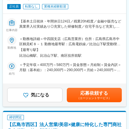
正社員
転勤なし
業種未経験歓迎
【基本土日祝休・年間休日124日／残業20h程度／金融や販売など
異業界入社実績あり◎充実した研修制度／住宅手当など充実した
仕事内容
福利厚生あり】
＜勤務地詳細＞中四国支店（広島営業所）住所：広島県広島市中
【業務内容】
区鶴見町８－１ 勤務地最寄駅：広島電鉄線／比治山下駅受動喫煙
■担当エリア内の歯科医院・代理店様へ、歯科医院で使用する診療
勤務地
対策：敷地内喫煙可能場所あり変更の範囲：会社の定める事業所
【最寄り駅】
台（ユニット）や各種機器の導入を提案・支援していただきま
比治山橋駅、比治山下駅、南区役所前駅
す。
製品の提案から設置・メンテナンスのアフターサービスまで、チ
＜予定年収＞400万円～580万円＜賃金形態＞月給制＜賃金内訳＞
ーム全体で協力しながら対応いただきます。
月額（基本給）：240,000円～290,000円＜月給＞240,000円～
■各製品ごとの専任者や修理担当が在籍しており、専門知識はバッ
給与
290,000円＜昇給有無＞有＜残業手当＞有＜給与補足＞上記年
クアップいたします。
収、月収はあくまで目安であり年齢・経験・スキルを考慮の上、
■医療機器のため機器トラブル等で医療機関からの呼び出しが発生
決定致します。■賞与（年2回）■賞与実績:昨年度5.4ヶ月分支給■
しますが、夜間・休日の緊急対応は無く、基本勤務時間内での対
年収例社員の年収例年収880万円（40代前半・マネージャー）年
応募依頼する
応となります。
気になる
収670万円（30代後半・係長）年収560万円（30代前半・主任）
（エージェントサービス）
賃金はあくまでも目安の金額であり、選考を通じて上下する可能
【取り扱い製品】
性があります。月給(月額)は固定手当を含めた表記です。
自社製品から世界的な口腔ケアブランドまで、多岐に渡る製品を
ご提案します。アイテム数の多さも当社の大きな強みです。
締切間近
オンライン勉強会やEラーニング等が充実しており、無理なく業
【広島市西区】法人営業/美容×健康に特化した専門商社
界・製品知識の習得が可能です。