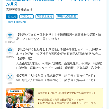
会場などでの販売日程の依頼を受け、商品を手配し、販売体制を
歯科業界に特化して事業展開しており、国内で50％以上の歯科医
か月分
整えること。
療機器シェアを占める商品もあり、「歯科医療機器ならヨシダ」
・また、代理店や販売事業者が消費者に適切に商品説明ができる
宮野医療器株式会社
と言われるほどの知名度を築いています。
よう、商品知識のレクチャーも行う。
正社員
転勤なし
5名以上採用
職種未経験歓迎
・メーカーとの仕入れ交渉や代理店とのやり取りも業務に含まれ
変更の範囲：会社の定める業務
業種未経験歓迎
ます
■組織構成：
【手厚いフォロー体制あり！】各医療機関へ医療機器の提案・納
・当社は全７名で、営業4名、事務3名、代表取締役と元取締役で
品・フォローなど一貫して担当！
構成されています
仕事内容
・現在はベテランの営業メンバーが多く、そのもとの知識を吸収
することができます
【転居を伴う転勤無し】勤務地は希望を考慮します！≪兵庫県≫
本社：神戸市中央区神戸市西区/神戸市須磨区/明石市/姫路市/丹波
勤務地
■会社・求人の魅力：
市/尼崎市≪大阪府≫吹田市/大阪市/岸和田市/東大阪市≪関西地域
【最寄り駅】
・「美しく、健康で、幸せに暮らす」という理念を掲げ、美容と
≫奈良県大和郡山市/和歌山県和歌山市≪その他地域≫広島県/福岡
大倉山駅(兵庫県)、木津駅(兵庫県)、山陽魚住駅、手柄駅、柏原駅
健康の両面から生活の質を高める商材を厳選して取り扱っていま
県＼積極採用中エリア／広島市：都市の利便性と文化を楽しむ！*
(兵庫県)、尼崎センタープール前駅、岸辺駅、西九条駅、和泉中央
す。単なる流行商品ではなく、完成度や品質を重視したラインナ
仕事終わりに紙屋町・八丁堀でショッピングや美味しいディナー
駅、若江岩田駅、大和小泉駅、日前宮駅、東福山駅、修大協創中
ップが特徴です。
を！* 休日は宮島（世界遺産）や瀬戸内の島々へ日帰りリフレッシ
400万円／入社3年目（月給26万円＋諸手当＋賞与※4.7ヵ月）
高前駅、博多南駅、石田駅、高速神戸駅、西江井ケ島駅、千鳥橋
・有限会社クレストの主力・人気商品は、「シリカEX（ケイ素濃
ュ！* カープやサンフレッチェの応援も激熱！福山市：落ち着いた
500万円／入社8年目（月給28万円＋諸手当＋賞与※4.7ヵ月）
駅、神戸駅(兵庫県)、魚住駅
給与
縮溶液）」, 「エアーヴィーナス（空気中の有害物質を分解・除去
環境とアクセスを楽しむ！* 生活コストを抑えつつ、穏やかな瀬戸
する医療用物質生成器）」, 「テラファイン／NEW’S入浴剤」,
内の自然を。* 新幹線駅が近く、四国方面へのアクセスも抜群。*
「テラファイン健康ジュエリー」が中心です
福山城やばらのまちなど、歴史と花に囲まれている。心身ともに
需要が高まり続ける医療業界でゼロから成長できる！
・健康美容商品という成長市場での事業展開／医療・健康分野の
リラックスできる暮らしを手に入れて、オンオフともに充実させ
★未経験歓迎！先輩社員が手厚くフォロー
許認可を活かした事業展開
ませんか？！
★年次に関係なく実績で評価！早期キャリアアップも可
管理医療機器販売業・賃貸業の登録事業者である点が特徴で、一
能