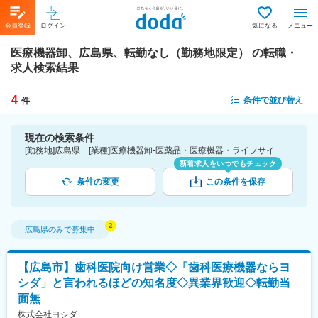
会員登録
ログイン
気になる
メニュー
医療機器卸、広島県、転勤なし（勤務地限定）
の転職・
求人検索結果
4
条件で並び替え
件
現在の検索条件
[勤務地]広島県 [業種]医療機器卸-医薬品・医療機器・ライフサイエンス・医療系サービス [こだわり条件ピックアップ]転勤なし（勤務地限定） [詳細条件](募集・採用情報)転勤なし（勤務地限定）
新着求人をいつでもチェック
条件の変更
この条件を保存
広島県
のみで募集中
【広島市】歯科医院向け営業◇「歯科医療機器ならヨ
シダ」と言われるほどの知名度◇異業界歓迎◇転勤当
面無
株式会社ヨシダ