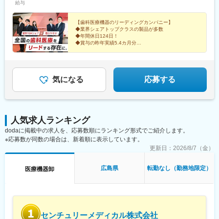
給与
ア＞■福岡営業所■東九州営業所■長崎営業所■南九州営業所
兵庫駅、南区役所前駅、浦上駅前駅
【歯科医療機器のリーディングカンパニー】
◆業界シェアトップクラスの製品が多数
◆年間休日124日！
◆賞与の昨年実績5.4カ月分
★ヨシダ独自の福利厚生＆制度が充実
◆フレックスタイム制＆直行・直帰もOK
◆人が集う“いい会社”を目指して成長中
気になる
応募する
人気求人ランキング
dodaに掲載中の求人を、応募数順にランキング形式でご紹介します。
※応募数が同数の場合は、新着順に表示しています。
更新日：
2026/8/7（金）
広島県
転勤なし（勤務地限定）
医療機器卸
センチュリーメディカル株式会社