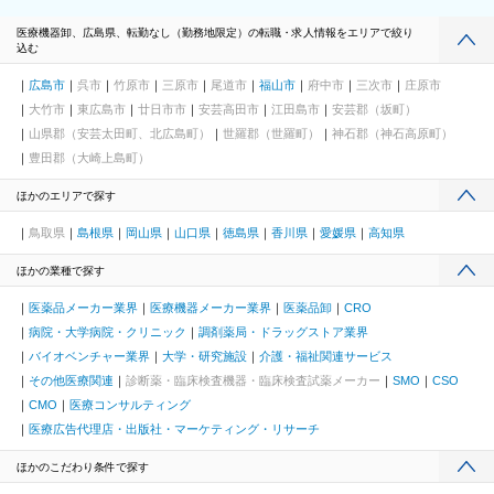
医療機器卸、広島県、転勤なし（勤務地限定）の転職・求人情報をエリアで絞り
込む
広島市
呉市
竹原市
三原市
尾道市
福山市
府中市
三次市
庄原市
大竹市
東広島市
廿日市市
安芸高田市
江田島市
安芸郡（坂町）
山県郡（安芸太田町、北広島町）
世羅郡（世羅町）
神石郡（神石高原町）
豊田郡（大崎上島町）
ほかのエリアで探す
鳥取県
島根県
岡山県
山口県
徳島県
香川県
愛媛県
高知県
ほかの業種で探す
医薬品メーカー業界
医療機器メーカー業界
医薬品卸
CRO
病院・大学病院・クリニック
調剤薬局・ドラッグストア業界
バイオベンチャー業界
大学・研究施設
介護・福祉関連サービス
その他医療関連
診断薬・臨床検査機器・臨床検査試薬メーカー
SMO
CSO
CMO
医療コンサルティング
医療広告代理店・出版社・マーケティング・リサーチ
ほかのこだわり条件で探す