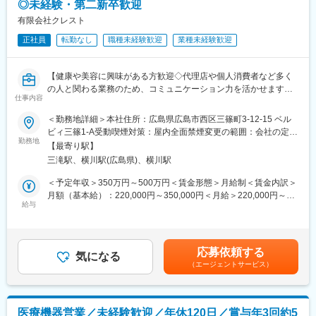
◎未経験・第二新卒歓迎
◆ユニット…歯科治療を行うための診療台
有限会社クレスト
◆タービン…歯の切削に用いる精密機械
正社員
転勤なし
職種未経験歓迎
業種未経験歓迎
◆レーザー機器…最新治療を可能にする機材
◆画像診断機器…正確なレントゲン撮影が可能
◆レセプトコンピューター…診療報酬を請求するためのコンピュ
【健康や美容に興味がある方歓迎◇代理店や個人消費者など多く
ーター
の人と関わる業務のため、コミュニケーション力を活かせます◇
◆CADCAM…歯の詰め物などを設計・加工するシステム
仕事内容
美容・ボディーヒーリング入浴剤や健康ジュエリー、シリカEXな
◆その他歯科用材料、予防製品など
どを取扱う専門商社】
＜勤務地詳細＞本社住所：広島県広島市西区三篠町3-12-15 ベル
■職務内容：
【入社後のフォロー体制】
ビィ三篠1-A受動喫煙対策：屋内全面禁煙変更の範囲：会社の定め
管理医療機器販売業、管理医療機器賃貸業、健康器具・健康食品
勤務地
■配属後のOJT研修のほか、本社での集合研修を年に数回開催しま
る事業所
【最寄り駅】
販売業、住宅設備機器販売業を行う当社にて、営業職をお任せい
す。
三滝駅、横川駅(広島県)、横川駅
たします。
■また、オンライン勉強会やEラーニング等が充実しており、無理
なく業界・製品知識の習得が可能です。
＜予定年収＞350万円～500万円＜賃金形態＞月給制＜賃金内訳＞
■職務詳細：
■金融や販売業など異業界からご入社された方が活躍しています。
月額（基本給）：220,000円～350,000円＜月給＞220,000円～
健康美容商品の卸売・小売を行う事業で、メーカーや代理店の商
給与
350,000円＜昇給有無＞有＜残業手当＞有＜給与補足＞■昇給：年
品を取り扱い、「健康・美容に関心の高い一般消費者向け商品」
【働き方】
1回■賞与：年2回賃金はあくまでも目安の金額であり、選考を通
を扱いながら、それを「事業者（代理店）が販売する」BtoB中心
■歯科医院の終業後の時間帯での商談が発生することがあります
じて上下する可能性があります。月給(月額)は固定手当を含めた表
の会社です。
が、それを含めても平均残業は20時間程度となり、働きやすい環
記です。
応募依頼する
・販売方法の核：代理店・パートナー制度による展開
気になる
境です。
（エージェントサービス）
・事業者向け（中心）：代理店、販売事業者、健康・美容関連ビ
■商談やメンテナンス等の対応のため、歯科医院が開業している土
ジネス
曜日の勤務が発生することがあります。※振休有り
・営業の主な業務は、代理店や販売事業者から展示会やイベント
【当社の魅力】
医療機器営業／未経験歓迎／年休120日／賞与年3回約5