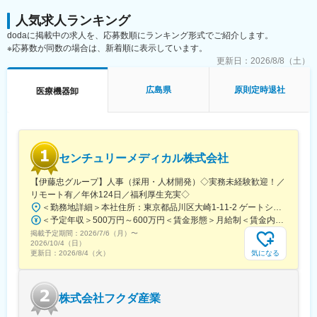
人気求人ランキング
dodaに掲載中の求人を、応募数順にランキング形式でご紹介します。
※応募数が同数の場合は、新着順に表示しています。
更新日：
2026/8/8（土）
広島県
原則定時退社
医療機器卸
センチュリーメディカル株式会社
【伊藤忠グループ】人事（採用・人材開発）◇実務未経験歓迎！／
リモート有／年休124日／福利厚生充実◇
＜勤務地詳細＞本社住所：東京都品川区大崎1-11-2 ゲートシティ大崎イーストタワー22Ｆ勤務地最寄駅：JR山手線／大崎駅受動喫煙対策：屋内全面禁煙変更の範囲：会社の定める事業所（リモートワーク含む）
＜予定年収＞500万円～600万円＜賃金形態＞月給制＜賃金内訳＞月額（基本給）：300,000円～350,000円＜月給＞300,000円～350,000円＜昇給有無＞有＜残業手当＞有＜給与補足＞上記年収は、あくまで目安であり、前職・経験を考慮し検討させて頂きます。■昇給：あり■賞与：あり※会社業績と個人業績に応じて算定されます。賃金はあくまでも目安の金額であり、選考を通じて上下する可能性があります。月給(月額)は固定手当を含めた表記です。
掲載予定期間：
2026/7/6（月）
〜
2026/10/4（日）
気になる
更新日：
2026/8/4（火）
株式会社フクダ産業