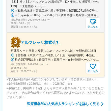
【柏】社内SE／ヘルプデスク経験歓迎／DX推進にも挑戦可／年休
129日／医療機器メーカー
＜勤務地詳細＞高田工場住所：千葉県柏市高田1071番地7号 勤務地最寄駅：つくばエクスプレス線／柏の葉キャンパス駅受動喫煙対策：屋内全面禁煙変更の範囲：【変更の範囲：流山本社および高田工場】
＜予定年収＞500万円～750万円＜賃金形態＞月給制＜賃金内訳＞月額（基本給）：300,000円～430,000円＜月給＞300,000円～430,000円＜昇給有無＞有＜残業手当＞有＜給与補足＞※経験・スキルを考慮の上決定いたします。■賞与：年2回（7月・12月）※昨年実績4.2ヶ月■昇給：年1回（1月）■モデル年収：・年収580万円 主任（月給34万円×12ヶ月＋諸手当）・年収820万円 課長（月給48万円×12ヶ月＋諸手当）賃金はあくまでも目安の金額であり、選考を通じて上下する可能性があります。月給(月額)は固定手当を含めた表記です。
掲載予定期間：
2026/7/30（木）
〜
2026/10/28（水）
気になる
更新日：
2026/8/4（火）
アルフレッサ株式会社
医薬品ルート営業／残業少なめ／フレックス制／年間休日125日
【首都圏（東京／埼玉／神奈川／千葉）積極採用中】◆当社が展開する【北海道／関東／首都圏／中部／近畿／九州】の各事業所へご希望を考慮した上で配属となります。【北海道】北海道【関東】栃木／群馬／茨城／長野／山梨／新潟【首都圏】東京／埼玉／神奈川／千葉★積極採用エリア【中部】静岡／愛知／三重／岐阜【近畿】滋賀／兵庫／大阪／京都／奈良／和歌山【九州】福岡／長崎／熊本／大分／宮崎／鹿児島各事業所の詳細については、弊社HPよりご確認ください※「企業情報」→「拠点」よりご確認いただけます。屋内禁煙(※喫煙室あり※禁煙タイムあり※喫煙室での就労はありません)
月給25万円以上＋役割手当＋家族手当 (★4年連続ベースアップ実施！)※時間外手当別途支給※年齢、経験、能力を考慮の上、優遇します
掲載予定期間：
2026/7/2（木）
〜
2026/9/2（水）
気になる
更新日：
2026/7/2（木）
※求人応募数の多い順にランキングしています（非公開求人は除く）。
※集計対象期間：2026/8/1（土）～2026/8/7（金）
※事情により掲載終了予定日よりも前に求人募集が終了していることもご
ざいます。その場合は当サイトから応募はできませんので、あらかじめご
了承ください。
医療機器卸
の人気求人ランキングを詳しく見る