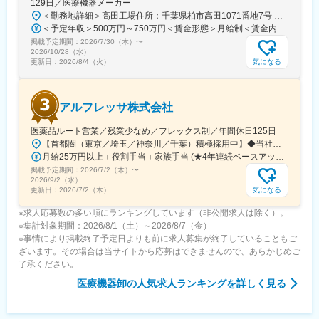
129日／医療機器メーカー
＜勤務地詳細＞高田工場住所：千葉県柏市高田1071番地7号 勤務地最寄駅：つくばエクスプレス線／柏の葉キャンパス駅受動喫煙対策：屋内全面禁煙変更の範囲：【変更の範囲：流山本社および高田工場】
＜予定年収＞500万円～750万円＜賃金形態＞月給制＜賃金内訳＞月額（基本給）：300,000円～430,000円＜月給＞300,000円～430,000円＜昇給有無＞有＜残業手当＞有＜給与補足＞※経験・スキルを考慮の上決定いたします。■賞与：年2回（7月・12月）※昨年実績4.2ヶ月■昇給：年1回（1月）■モデル年収：・年収580万円 主任（月給34万円×12ヶ月＋諸手当）・年収820万円 課長（月給48万円×12ヶ月＋諸手当）賃金はあくまでも目安の金額であり、選考を通じて上下する可能性があります。月給(月額)は固定手当を含めた表記です。
掲載予定期間：
2026/7/30（木）
〜
2026/10/28（水）
気になる
更新日：
2026/8/4（火）
アルフレッサ株式会社
医薬品ルート営業／残業少なめ／フレックス制／年間休日125日
【首都圏（東京／埼玉／神奈川／千葉）積極採用中】◆当社が展開する【北海道／関東／首都圏／中部／近畿／九州】の各事業所へご希望を考慮した上で配属となります。【北海道】北海道【関東】栃木／群馬／茨城／長野／山梨／新潟【首都圏】東京／埼玉／神奈川／千葉★積極採用エリア【中部】静岡／愛知／三重／岐阜【近畿】滋賀／兵庫／大阪／京都／奈良／和歌山【九州】福岡／長崎／熊本／大分／宮崎／鹿児島各事業所の詳細については、弊社HPよりご確認ください※「企業情報」→「拠点」よりご確認いただけます。屋内禁煙(※喫煙室あり※禁煙タイムあり※喫煙室での就労はありません)
月給25万円以上＋役割手当＋家族手当 (★4年連続ベースアップ実施！)※時間外手当別途支給※年齢、経験、能力を考慮の上、優遇します
掲載予定期間：
2026/7/2（木）
〜
2026/9/2（水）
気になる
更新日：
2026/7/2（木）
※求人応募数の多い順にランキングしています（非公開求人は除く）。
※集計対象期間：2026/8/1（土）～2026/8/7（金）
※事情により掲載終了予定日よりも前に求人募集が終了していることもご
ざいます。その場合は当サイトから応募はできませんので、あらかじめご
了承ください。
医療機器卸
の人気求人ランキングを詳しく見る