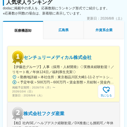
人気求人ランキング
dodaに掲載中の求人を、応募数順にランキング形式でご紹介します。
※応募数が同数の場合は、新着順に表示しています。
更新日：
2026/8/8（土）
広島県
外資系企業
医療機器卸
センチュリーメディカル株式会社
【伊藤忠グループ】人事（採用・人材開発）◇実務未経験歓迎！／
リモート有／年休124日／福利厚生充実◇
＜勤務地詳細＞本社住所：東京都品川区大崎1-11-2 ゲートシティ大崎イーストタワー22Ｆ勤務地最寄駅：JR山手線／大崎駅受動喫煙対策：屋内全面禁煙変更の範囲：会社の定める事業所（リモートワーク含む）
＜予定年収＞500万円～600万円＜賃金形態＞月給制＜賃金内訳＞月額（基本給）：300,000円～350,000円＜月給＞300,000円～350,000円＜昇給有無＞有＜残業手当＞有＜給与補足＞上記年収は、あくまで目安であり、前職・経験を考慮し検討させて頂きます。■昇給：あり■賞与：あり※会社業績と個人業績に応じて算定されます。賃金はあくまでも目安の金額であり、選考を通じて上下する可能性があります。月給(月額)は固定手当を含めた表記です。
掲載予定期間：
2026/7/6（月）
〜
2026/10/4（日）
気になる
更新日：
2026/8/4（火）
株式会社フクダ産業
【柏】社内SE／ヘルプデスク経験歓迎／DX推進にも挑戦可／年休