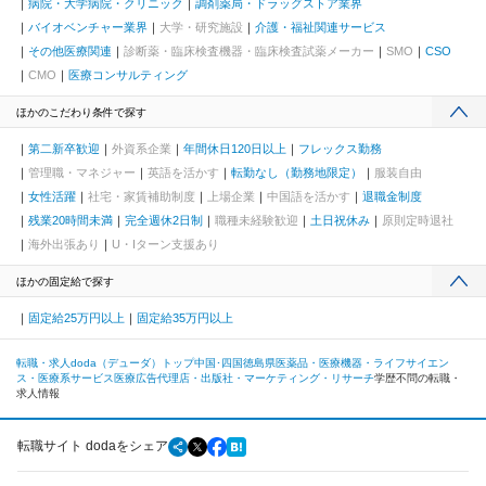
病院・大学病院・クリニック
調剤薬局・ドラッグストア業界
バイオベンチャー業界
大学・研究施設
介護・福祉関連サービス
その他医療関連
診断薬・臨床検査機器・臨床検査試薬メーカー
SMO
CSO
CMO
医療コンサルティング
ほかのこだわり条件で探す
第二新卒歓迎
外資系企業
年間休日120日以上
フレックス勤務
管理職・マネジャー
英語を活かす
転勤なし（勤務地限定）
服装自由
女性活躍
社宅・家賃補助制度
上場企業
中国語を活かす
退職金制度
残業20時間未満
完全週休2日制
職種未経験歓迎
土日祝休み
原則定時退社
海外出張あり
U・Iターン支援あり
ほかの固定給で探す
固定給25万円以上
固定給35万円以上
転職・求人doda（デューダ）トップ
中国･四国
徳島県
医薬品・医療機器・ライフサイエン
ス・医療系サービス
医療広告代理店・出版社・マーケティング・リサーチ
学歴不問の転職・
求人情報
転職サイト dodaをシェア