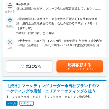
構築などもお任せしたいと思っています。
■業務概要：
当社に所属いただき、グループ会社が運営支援しているクリニッ
■組織構成
仕事内容
クのマーケティングを行うチームの責任者候補です。
メンバーは約20名程度です。その中で部署に分かれ、ご自身の得
＜勤務地詳細＞本社住所：東京都渋谷区鶯谷町1-5 受動喫煙対
意とする分野で活躍いただいております。
■業務内容詳細：
策：屋内全面禁煙変更の範囲：会社の定める事業所（リモートワ
30代～40代のメンバーがほとんどで、若手にも活躍のチャンスが
◇マーケティング戦略の立案
勤務地
ーク含む）
あります。
【最寄り駅】
※分析した数値・市場のトレンドを元に、担当する事業の売上を最
遠方のメンバーもいるため、フルリモートが基本となります。そ
渋谷駅、代官山駅、恵比寿駅
大化するためのマーケティング戦略の立案・遂行
のため、メンバーとのやり取りはオンライン中心です。
◇事業計画の立案から実行まで
＜予定年収＞800万円～1,200万円＜賃金形態＞年俸制＜賃金内訳
※立案した戦略を軸に事業計画の立案から実行までをお任せしま
＞年額（基本給）：6,096,000円～9,144,000円固定残業手当/月：
■業務の魅力
す。
給与
159,000円～238,000円（固定残業時間40時間0分/月）超過した時
急成長するクリニック支援と、歴史あるマウスピース矯正ブラン
◇チームマネジメント
間外労働の残業手当は追加支給＜月額＞667,000円～1,000,000円
ド『キレイライン矯正』の両マーケティングに関われる環境があ
※立案した戦略に基づき各種KPIのクリアに向けてチームのマネジ
（12分割）（一律手当を含む）＜昇給有無＞有＜残業手当＞有賃
ります。
メントをお任せします。
金はあくまでも目安の金額であり、選考を通じて上下する可能性
そのため、「来院率」や「契約率」、売上といった事業の根幹デ
応募依頼する
気になる
があります。月給(月額)は固定手当を含めた表記です。
ータまで把握したマーケティングが可能です。
（エージェントサービス）
■事業概要：
そのデータを武器に、事業収益に直結する本質的な分析・施策を
親会社であるSheepMedical株式会社では、マウスピース矯正で国
立案し、自分の運用でクリニックのリードが増え、契約数が伸
内トップクラスの実績を持つキレイライン矯正のマウスピース等
び、売上が上がっていくという手触り感を感じられる業務です。
矯正器具の製造・販売を行っています。
【渋谷】マーケティングリーダー◆自社ブランドのマ
キレイライン矯正は、美容クリニックや大手脱毛クリニックの立
変更の範囲：会社の定める業務
ーケティングや店舗・エリアマーケティングを担う
ち上げを行った医師でもある当社CEOと、業界で名前の知られる
マーケティング会社の代表がタッグを組み「矯正を通じて笑顔に
ＳｈｅｅｐＭｅｄｉｃａｌ Ｔｅｃｈｎｏｌｏｇｉｅｓ株式会社
なる人を増やしたい」という志によって生まれたブランドです。
正社員
転勤なし
『高額でハードルが高い』という従来のイメージを変え、多くの