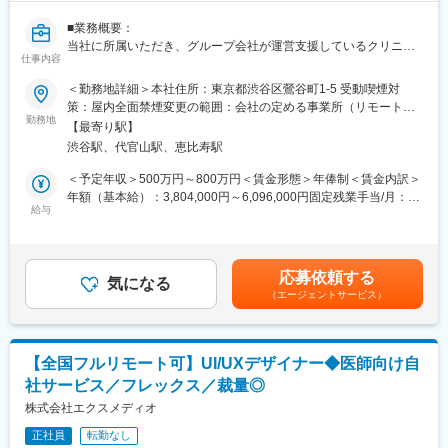
方の歯の悩みを解決したいとブランドを育ててきた結果、既に10
万人以上の患者様が笑顔になるお手伝いをしてきました。
■業務概要：
2022年6月にマーケティングに特化した子会社である
当社に所属いただき、グループ会社が運営支援しているクリニッ
SheepMedical Technologies株式会社を設立、また同年9月にはク
仕事内容
クのマーケティングを行うチームのリーダー候補です。
リニックの運営支援を提供する子会社アルディバラン株式会社を
＜勤務地詳細＞本社住所：東京都渋谷区鶯谷町1-5 受動喫煙対
設立し、キレイライン矯正だけにとどまらず幅広い歯科の領域で
■業務内容詳細：
策：屋内全面禁煙変更の範囲：会社の定める事業所（リモートワ
患者様を笑顔にするサービスを展開しております。
◇2名～のチームマネジメント
勤務地
ーク含む）
【最寄り駅】
◇予実管理
変更の範囲：会社の定める業務
渋谷駅、代官山駅、恵比寿駅
◇予算計画策定
◇マーケティング戦略・戦術立案／実行
＜予定年収＞500万円～800万円＜賃金形態＞年俸制＜賃金内訳＞
◇プロジェクトマネジメント
年額（基本給）：3,804,000円～6,096,000円固定残業手当/月：
※プレイングマネージャーとして、歯科矯正領域のマーケティング
給与
99,000円～159,000円（固定残業時間40時間0分/月）超過した時
戦略～実行まですべてお任せします。当社オリジナルの矯正プロ
間外労働の残業手当は追加支給＜月額＞416,000円～667,000円
ダクトのマーケティングに携われる他、店舗/エリアマーケティン
（12分割）（一律手当を含む）＜昇給有無＞有＜残業手当＞有賃
グのご経験も積むことが可能です。
金はあくまでも目安の金額であり、選考を通じて上下する可能性
応募依頼する
気になる
があります。月給(月額)は固定手当を含めた表記です。
（エージェントサービス）
■事業概要：
親会社であるSheepMedical株式会社では、マウスピース矯正で国
内トップクラスの実績を持つキレイライン矯正のマウスピース等
矯正器具の製造・販売を行っています。
【全国フルリモート可】UI/UXデザイナー◆医師向け自
キレイライン矯正は、美容クリニックや大手脱毛クリニックの立
社サービス／フレックス／裁量◎
ち上げを行った医師でもある当社CEOと、業界で名前の知られる
マーケティング会社の代表がタッグを組み「矯正を通じて笑顔に
株式会社エクスメディオ
なる人を増やしたい」という志によって生まれたブランドです。
正社員
転勤なし
『高額でハードルが高い』という従来のイメージを変え、多くの