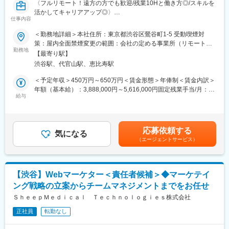
〈フルリモート！遠方の方でも歓迎/残業10Hと働き方◎/スキルを
活かしてキャリアアップ◎〉
仕事内容
■業務概要：
＜勤務地詳細＞本社住所：東京都渋谷区鶯谷町1-5 受動喫煙対
グループ会社が運営支援している全国23院の歯科クリニックのマ
策：屋内全面禁煙変更の範囲：会社の定める事業所（リモートワ
ーケティングに携わっていただくポジションです。toC領域での
勤務地
ーク含む）
【最寄り駅】
GoogleやYahoo！リスティング広告やSEOをメインに活躍されて
渋谷駅、代官山駅、恵比寿駅
来られた方を募集しています。
歯科矯正マーケティングの領域において、国内トップクラスのノ
＜予定年収＞450万円～650万円＜賃金形態＞年俸制＜賃金内訳＞
ウハウをもつマーケターと一緒に業務を行っていただけます。
年額（基本給）：3,888,000円～5,616,000円固定残業手当/月：
そして、クリニックのリード獲得だけでなく、その後のクリニッ
給与
51,000円～74,000円（固定残業時間20時間0分/月）超過した時間
クへの来院率や契約率まで、自社データをフル活用したマーケテ
外労働の残業手当は追加支給＜月額＞375,000円～542,000円（12
ィングにも携われます。
分割）（一律手当を含む）＜昇給有無＞有＜残業手当＞有賃金は
あくまでも目安の金額であり、選考を通じて上下する可能性があ
応募依頼する
■業務内容詳細：
気になる
ります。月給(月額)は固定手当を含めた表記です。
（エージェントサービス）
◇マーケティング戦略の立案・遂行
・分析した数値・市場のトレンドを元に、担当する事業の売上を
最大化するためのマーケティング戦略の立案・遂行
◇各WEB媒体の広告運用と関連業務全般
【渋谷】Webマーケター＜責任者候補＞◆マーケテイ
・Googleリスティング広告、SNS広告を中心に運用
ング戦略の立案からチームマネジメントまでをお任せ
・LPOの企画立案からLP制作のディレクション・広告バナー／動
画広告／記事LP／LP／HP／ステップメール etc. の企画・ライテ
ＳｈｅｅｐＭｅｄｉｃａｌ Ｔｅｃｈｎｏｌｏｇｉｅｓ株式会社
ィング・制作ディレクション・制作物ディレクション業務に関わ
正社員
転勤なし
る社内、社外関係者との折衝
※スキル次第では、更に上流のペルソナ設計や適切な訴求プランの