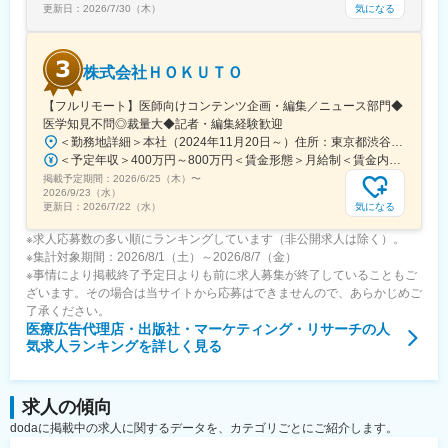
気になる
更新日：
2026/7/30（木）
変更の範囲：会社の定める業務
株式会社ＨＯＫＵＴＯ
【フルリモート】医師向けコンテンツ企画・編集／ニュース部門◆
医学知見不問◎裁量大◆記者・編集経験歓迎
＜勤務地詳細＞本社（2024年11月20日～）住所：東京都渋谷区渋谷一丁目12番2 クロスオフィス渋谷311受動喫煙対策：屋内全面禁煙変更の範囲：会社の定める事業所（リモートワーク含む）
＜予定年収＞400万円～800万円＜賃金形態＞月給制＜賃金内訳＞月額（基本給）：241,565円～483,130円固定残業手当/月：91,768円～183,536円（固定残業時間45時間0分/月）超過した時間外労働の残業手当は追加支給＜月給＞333,333円～666,666円（一律手当を含む）＜昇給有無＞有＜残業手当＞有＜給与補足＞※実績やご経験、スキルを考慮し、当社規定に基づいて決定します。賃金はあくまでも目安の金額であり、選考を通じて上下する可能性があります。月給(月額)は固定手当を含めた表記です。
掲載予定期間：
2026/6/25（木）
〜
2026/9/23（水）
気になる
更新日：
2026/7/22（水）
※求人応募数の多い順にランキングしています（非公開求人は除く）。
※集計対象期間：2026/8/1（土）～2026/8/7（金）
※事情により掲載終了予定日よりも前に求人募集が終了していることもご
ざいます。その場合は当サイトから応募はできませんので、あらかじめご
了承ください。
医療広告代理店・出版社・マーケティング・リサーチ
の人
気求人ランキングを詳しく見る
求人の傾向
dodaに掲載中の求人に関するデータを、カテゴリごとにご紹介します。