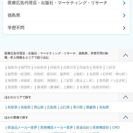
医療広告代理店・出版社・マーケティング・リサーチ
徳島県
学歴不問
医療広告代理店・出版社・マーケティング・リサーチ、徳島県、学歴不問の転
職・求人情報をエリアで絞り込む
徳島市
鳴門市
小松島市
阿南市
吉野川市
阿波市
美馬市
三好市
板野郡（松茂町、北島町、藍住町、板野町、上板町）
名西郡（石井町、神山町）
海部郡（牟岐町、美波町、海陽町）
三好郡（東みよし町）
美馬郡（つるぎ町）
那賀郡（那賀町）
勝浦郡（勝浦町、上勝町）
名東郡（佐那河内村）
ほかのエリアで探す
鳥取県
島根県
岡山県
広島県
山口県
香川県
愛媛県
高知県
ほかの業種で探す
医薬品メーカー業界
医療機器メーカー業界
医薬品卸
医療機器卸
CRO