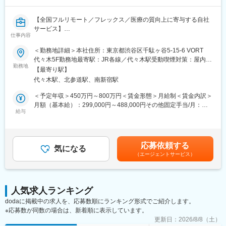
方の歯の悩みを解決したいとブランドを育ててきた結果、既に10
万人以上の患者様が笑顔になるお手伝いをしてきました。
【全国フルリモート／フレックス／医療の質向上に寄与する自社
2022年6月にマーケティングに特化した子会社である
サービス】
SheepMedical Technologies株式会社を設立、また同年9月にはク
仕事内容
リニックの運営支援を提供する子会社アルディバラン株式会社を
医師専用Webサービス・アプリを運営する当社にて、「ヒポク
＜勤務地詳細＞本社住所：東京都渋谷区千駄ヶ谷5-15-6 VORT
設立し、キレイライン矯正だけにとどまらず幅広い歯科の領域で
ラ」のUI/UXデザイナーをお任せします。
代々木5F勤務地最寄駅：JR各線／代々木駅受動喫煙対策：屋内全
患者様を笑顔にするサービスを展開しております。
勤務地
面禁煙変更の範囲：会社の定める事業所（リモートワーク含む）
【最寄り駅】
■業務内容：
変更の範囲：会社の定める業務
代々木駅、北参道駅、南新宿駅
医師という専門性の高いユーザーに向き合い、プロダクト・マー
ケティング・ブランディングまで横断的に関わることができま
＜予定年収＞450万円～800万円＜賃金形態＞月給制＜賃金内訳＞
す。PM・開発ディレクター・エンジニアと連携しながら、UI/UX
月額（基本給）：299,000円～488,000円その他固定手当/月：
にとどまらず、メール・広告・紙媒体まで、ユーザー体験を一貫
給与
10,000円固定残業手当/月：108,700円～175,100円（固定残業時
して設計できる裁量のあるポジションです。中長期にわたる弊社
間45時間0分/月）超過した時間外労働の残業手当は追加支給＜月
が運営する医師向けWebサービス・アプリのブランディングも担
給＞417,700円～673,100円（一律手当を含む）＜昇給有無＞有＜
っていただきたいと考えています。
残業手当＞有＜給与補足＞■上記「その他固定手当」：在宅勤務手
応募依頼する
気になる
当賃金はあくまでも目安の金額であり、選考を通じて上下する可
（エージェントサービス）
■具体的には：
能性があります。月給(月額)は固定手当を含めた表記です。
・医師向けWebサービス・サイト・アプリに関するUI/UXデザイ
ン
・サイト内に掲載される広告LPのデザイン
人気求人ランキング
・HTMLメールや広告バナー・SNS画像などWEBマーケティング
dodaに掲載中の求人を、応募数順にランキング形式でご紹介します。
に必要なデザイン
※応募数が同数の場合は、新着順に表示しています。
・学会で配るチラシやリーフレット・会員獲得のためのダイレク
トメールのデザイン
更新日：
2026/8/8（土）