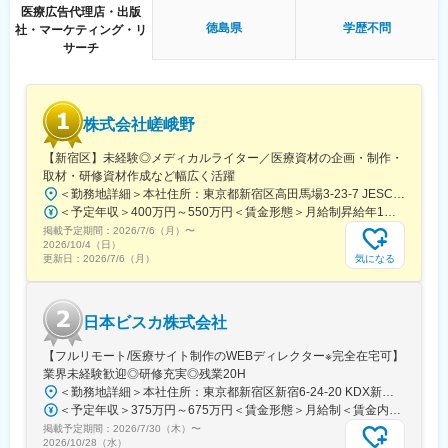
医療広告代理店・出版
■働き方
徳島県
学歴不問
社・マーケティング・リ
残業時間は10～20時間程とワークライフバランスを整えやすい環
サーチ
境です。
全国フルリモート制を導入しており、場所を縛られず拡大中の自
社サービスに携わりたい方にお勧めです。
四半期に一回程度の対面で会うキックオフの機会もご用意してお
株式会社嵯峨野
ります。
【新宿区】未経験◎メディカルライター／医療資材の企画・制作・
■当社について：
取材・研修資材作成など幅広く活躍
当社は、「テクノロジーの力で人々の健康寿命を延ばす」ことを
＜勤務地詳細＞本社住所：東京都新宿区高田馬場3-23-7 JESCO高田馬場3F受動喫煙対策：屋内全面禁煙変更の範囲：会社の定める事業所（リモートワーク含む）
理念に掲げ、医師専用のWebサービスやアプリを展開していま
＜予定年収＞400万円～550万円＜賃金形態＞月給制昇給年1回、賞与年2回（実績）＜賃金内訳＞月額（基本給）：250,000円～350,000円＜月給＞250,000円～350,000円＜昇給有無＞有＜残業手当＞有＜給与補足＞経験・能力を考慮して決定します賃金はあくまでも目安の金額であり、選考を通じて上下する可能性があります。月給(月額)は固定手当を含めた表記です。
す。
掲載予定期間：
2026/7/6（月）
〜
2026/10/4（日）
当社が提供する「ヒポクラ」は、約70,000人以上の医師が参加す
気になる
更新日：
2026/7/6（月）
る日本最大級の医師専用SNSであり、診療科や地域を超えて医師
同士がつながり、日々の臨床現場での疑問や知見を共有できる“オ
ンライン医局”として多くの医師に活用されています。
日本ビスカ株式会社
コミュニティを通じて、医師は他の専門領域の知見を得たり、診
【フルリモート/医療サイト制作のWEBディレクター※完全在宅可】
療の選択肢を広げたりすることができ、結果的に患者さんにより
業界未経験歓迎◎研修充実◎残業20H
良い医療を届けることにつながっています。単なる情報共有にと
＜勤務地詳細＞本社住所：東京都新宿区新宿6-24-20 KDX新宿6丁目ビル10F勤務地最寄駅：都営大江戸線、東京メトロ副都心線／東新宿駅受動喫煙対策：屋内全面禁煙変更の範囲：会社の定める事業所（リモートワーク含む）
どまらず、医師同士の相互支援を通じて臨床力とモチベーション
＜予定年収＞375万円～675万円＜賃金形態＞月給制＜賃金内訳＞月額（基本給）：250,000円～450,000円＜月給＞250,000円～450,000円＜昇給有無＞有＜残業手当＞有＜給与補足＞■賞与：年2回※25年度実績4.08ヶ月分■昇給：年1回賃金はあくまでも目安の金額であり、選考を通じて上下する可能性があります。月給(月額)は固定手当を含めた表記です。
を高める仕組みを提供している点が、当社サービスの大きな強み
掲載予定期間：
2026/7/30（木）
〜
となっています。
2026/10/28（水）