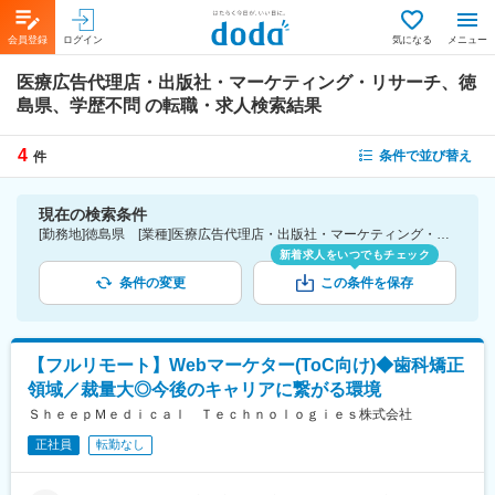
会員登録
ログイン
気になる
メニュー
医療広告代理店・出版社・マーケティング・リサーチ、徳
島県、学歴不問
の転職・求人検索結果
4
条件で並び替え
件
現在の検索条件
[勤務地]徳島県 [業種]医療広告代理店・出版社・マーケティング・リサーチ-医薬品・医療機器・ライフサイエンス・医療系サービス [こだわり条件ピックアップ]学歴不問 [詳細条件](募集・採用情報)学歴不問
新着求人をいつでもチェック
条件の変更
この条件を保存
【フルリモート】Webマーケター(ToC向け)◆歯科矯正
領域／裁量大◎今後のキャリアに繋がる環境
ＳｈｅｅｐＭｅｄｉｃａｌ Ｔｅｃｈｎｏｌｏｇｉｅｓ株式会社
正社員
転勤なし