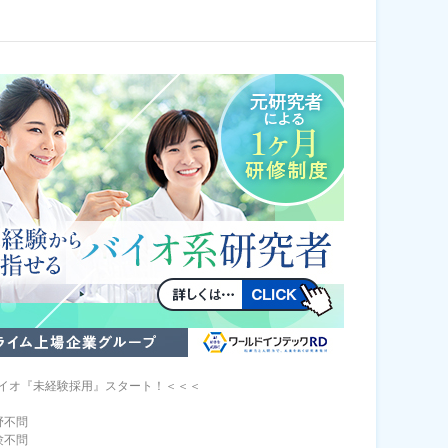
イオ『未経験採用』スタート！＜＜＜
野不問
験不問