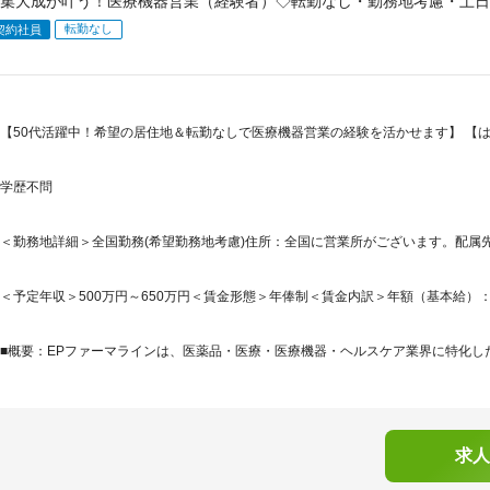
集大成が叶う！医療機器営業（経験者）◇転勤なし・勤務地考慮・土日祝
転勤なし
契約社員
【50代活躍中！希望の居住地＆転勤なしで医療機器営業の経験を活かせます】 【は
学歴不問
＜勤務地詳細＞全国勤務(希望勤務地考慮)住所：全国に営業所がございます。配属先
＜予定年収＞500万円～650万円＜賃金形態＞年俸制＜賃金内訳＞年額（基本給）：5,000,
■概要：EPファーマラインは、医薬品・医療・医療機器・ヘルスケア業界に特化した
求人