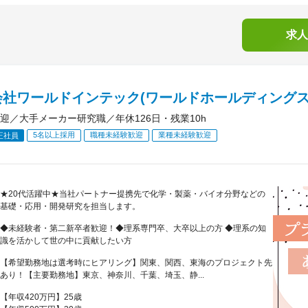
求人
会社ワールドインテック(ワールドホールディングス
迎／大手メーカー研究職／年休126日・残業10h
5名以上採用
職種未経験歓迎
業種未経験歓迎
正社員
★20代活躍中★当社パートナー提携先で化学・製薬・バイオ分野などの
基礎・応用・開発研究を担当します。
◆未経験者・第二新卒者歓迎！◆理系専門卒、大卒以上の方 ◆理系の知
識を活かして世の中に貢献したい方
【希望勤務地は選考時にヒアリング】関東、関西、東海のプロジェクト先
あり！【主要勤務地】東京、神奈川、千葉、埼玉、静...
【年収420万円】25歳