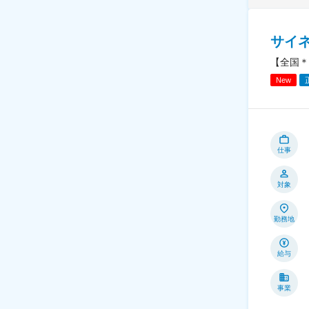
サイ
【全国＊
New
仕事
対象
勤務地
給与
事業