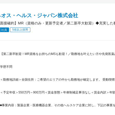
ネオス・ヘルス・ジャパン株式会社
面接確約】MR（資格のみ・更新予定者／第二新卒大歓迎）◆充実した
5名以上採用
正社員
【第二新卒歓迎！MR資格をお持ちのMSも歓迎！／勤務地を叶えたい方や先発医
学歴不問
＜勤務地詳細＞全国住所：ご希望のエリアの中から勤務地が確定します。 受動喫煙対
＜予定年収＞550万円～900万円＜賃金形態＞年俸制補足事項なし＜賃金内訳＞年額（基本給
■事業内容：製薬企業・医療機器企業、その他ヘルスケア企業に対し、下記の事業を提