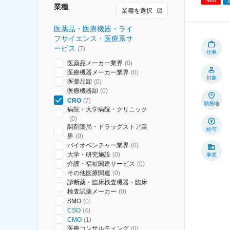
業種
業種を選択
医薬品・医療機器・ライ
フサイエンス・医療系サ
ービス
(
7
)
仕事
医薬品メーカー業界
(
0
)
医療機器メーカー業界
(
0
)
対象
医薬品卸
(
0
)
医療機器卸
(
0
)
CRO
(
7
)
勤務地
病院・大学病院・クリニック
(
0
)
調剤薬局・ドラッグストア業
給与
界
(
0
)
バイオベンチャー業界
(
0
)
大学・研究施設
(
0
)
事業
介護・福祉関連サービス
(
0
)
その他医療関連
(
0
)
診断薬・臨床検査機器・臨床
検査試薬メーカー
(
0
)
SMO
(
0
)
CSO
(
4
)
CMO
(
1
)
医療コンサルティング
(
0
)