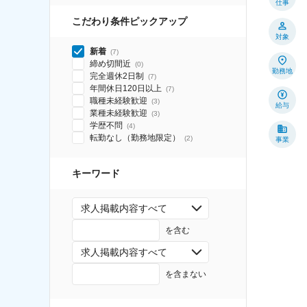
仕事
こだわり条件ピックアップ
対象
新着
(
7
)
締め切間近
(
0
)
勤務地
完全週休2日制
(
7
)
年間休日120日以上
(
7
)
職種未経験歓迎
(
3
)
給与
業種未経験歓迎
(
3
)
学歴不問
(
4
)
転勤なし（勤務地限定）
(
2
)
事業
キーワード
求人掲載内容すべて
を含む
求人掲載内容すべて
を含まない