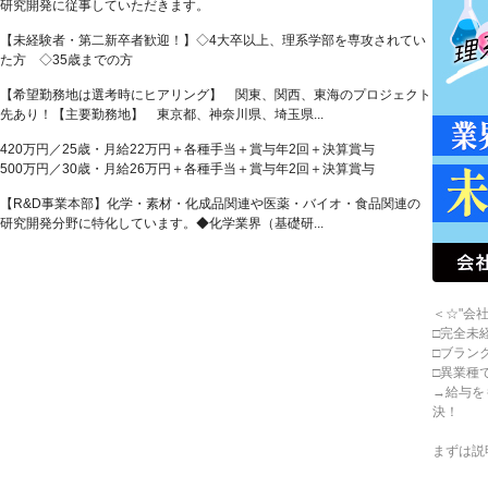
研究開発に従事していただきます。
【未経験者・第二新卒者歓迎！】◇4大卒以上、理系学部を専攻されてい
た方 ◇35歳までの方
【希望勤務地は選考時にヒアリング】 関東、関西、東海のプロジェクト
先あり！【主要勤務地】 東京都、神奈川県、埼玉県...
420万円／25歳・月給22万円＋各種手当＋賞与年2回＋決算賞与
500万円／30歳・月給26万円＋各種手当＋賞与年2回＋決算賞与
【R&D事業本部】化学・素材・化成品関連や医薬・バイオ・食品関連の
研究開発分野に特化しています。◆化学業界（基礎研...
＜☆"会
□完全未
□ブラン
□異業種
→給与を
決！
まずは説