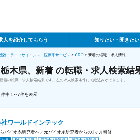
求人を紹介してもらう
知りたい・聞きたい
ントサービス
転職ノウハウ
機器・ライフサイエンス・医療系サービス
CRO
新着の転職・求人情報
、栃木県、新着 の転職・求人検索結
サービス
データで見る転職
、新着の転職・求人検索結果です。左の求人検索条件にて絞込みができます。
ーエージェントサービス
コラム・インタビュー
件中
1～7
件
を表示
転職Q&A
会社ワールドインテック
らバイオ系研究者へ／元バイオ系研究者からの1ヶ月研修
5名以上採用
職種未経験歓迎
業種未経験歓迎
正社員