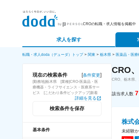
CROの転職・求人情報を掲載中
求人を探す
詳細条件から探す
エージェ
転職・求人doda（デューダ）トップ
関東
栃木県
医薬品・医療
CRO
新着求人から探す
スカウト
[
]
現在の検索条件
条件変更
CRO、栃木県
[勤務地]栃木県 [業種]CRO-医薬品・医
求人特集から探す
パートナ
療機器・ライフサイエンス・医療系サー
7
ビス [こだわり条件ピックアップ]新着
該当求人数
詳細を見る
検索条件を保存
株式
基本条件
未経験か
New