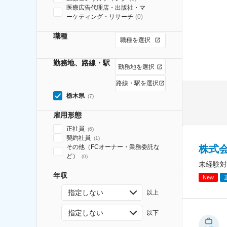
医療広告代理店・出版社・マ
ーケティング・リサーチ
(
0
)
職種
職種を選択
勤務地、路線・駅
勤務地を選択
路線・駅を選択
栃木県
(
7
)
雇用形態
正社員
(
6
)
契約社員
(
1
)
株式
その他（FCオーナー・業務委託な
ど）
(
0
)
未経験対
年収
New
指定しない
以上
指定しない
以下