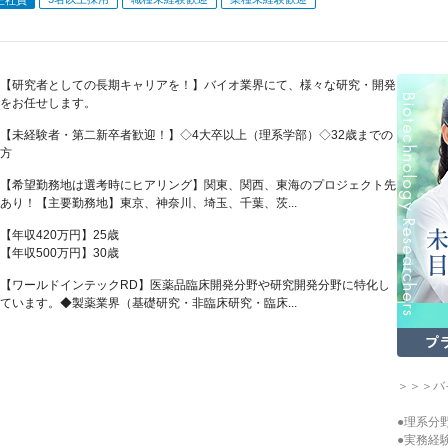
【研究者としての長期キャリアを！】バイオ業界にて、様々な研究・開発
をお任せします。
【未経験者・第二新卒者歓迎！】◇4大卒以上（理系学部）◇32歳までの
方
【希望勤務地は選考時にヒアリング】関東、関西、東海のプロジェクト先
あり！【主要勤務地】東京、神奈川、埼玉、千葉、茨...
【年収420万円】25歳
【年収500万円】30歳
【ワールドインテックRD】医薬品臨床開発分野や研究開発分野に特化し
ています。◆製薬業界（基礎研究・非臨床研究・臨床...
＞＞＞バ
●理系分
●実務経