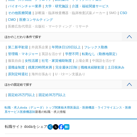
バイオベンチャー業界
大学・研究施設
介護・福祉関連サービス
その他医療関連
診断薬・臨床検査機器・臨床検査試薬メーカー
SMO
CSO
CMO
医療コンサルティング
医療広告代理店・出版社・マーケティング・リサーチ
ほかのこだわり条件で探す
第二新卒歓迎
外資系企業
年間休日120日以上
フレックス勤務
管理職・マネジャー
英語を活かす
学歴不問
転勤なし（勤務地限定）
服装自由
女性活躍
社宅・家賃補助制度
上場企業
中国語を活かす
退職金制度
残業20時間未満
完全週休2日制
職種未経験歓迎
土日祝休み
原則定時退社
海外出張あり
U・Iターン支援あり
ほかの固定給で探す
固定給25万円以上
固定給35万円以上
転職・求人doda（デューダ）トップ
関東
栃木県
医薬品・医療機器・ライフサイエンス・医療
系サービス
医療機器卸
新着の転職・求人情報
転職サイト dodaをシェア