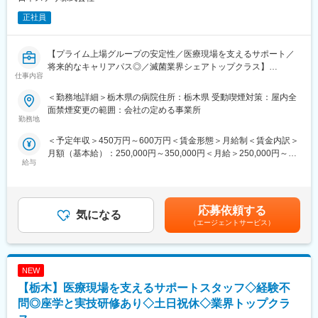
正社員
【プライム上場グループの安定性／医療現場を支えるサポート／
将来的なキャリアパス◎／滅菌業界シェアトップクラス】
仕事内容
【業務概要】
＜勤務地詳細＞栃木県の病院住所：栃木県 受動喫煙対策：屋内全
医療器材滅菌サービスを始めとし、医療機関に対し総合医療関連
面禁煙変更の範囲：会社の定める事業所
サービスを展開する当社において、病院内で実際に医療関連サー
勤務地
ビス業務を提供頂く方を募集します。
＜予定年収＞450万円～600万円＜賃金形態＞月給制＜賃金内訳＞
月額（基本給）：250,000円～350,000円＜月給＞250,000円～
【業務詳細】
給与
350,000円＜昇給有無＞有＜残業手当＞有＜給与補足＞※年収はご
■病院内の滅菌業務
経験やスキルを考慮して決定されます。■昇給：有■賞与：年2回
■手術室サポート業務
賃金はあくまでも目安の金額であり、選考を通じて上下する可能
■内視鏡室支援業務等の医療関連サービス業務
性があります。月給(月額)は固定手当を含めた表記です。
応募依頼する
気になる
＜滅菌業務とは＞
（エージェントサービス）
利用された医療器材は清潔にしなければ次の患者様に利用するこ
とができない為、「回収→洗浄→滅菌→配給」といった一連の業
務を行って頂き、安全で確実な滅菌器材の提供を行っています。
NEW
＜手術室サポート業務とは＞
【栃木】医療現場を支えるサポートスタッフ◇経験不
医療従事者の方々が次の手術に専念できるように手術室内の清掃
問◎座学と実技研修あり◇土日祝休◇業界トップクラ
や物品補充、ガウン介助といった業務を幅広く行い手術室運営を