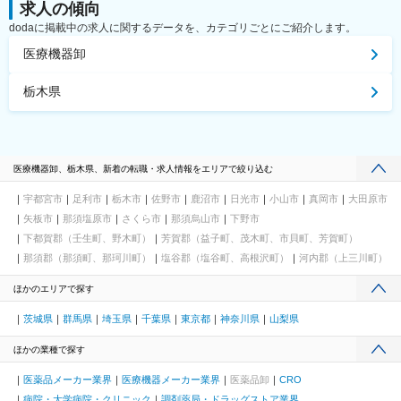
求人の傾向
dodaに掲載中の求人に関するデータを、カテゴリごとにご紹介します。
医療機器卸
栃木県
医療機器卸、栃木県、新着の転職・求人情報をエリアで絞り込む
宇都宮市
足利市
栃木市
佐野市
鹿沼市
日光市
小山市
真岡市
大田原市
矢板市
那須塩原市
さくら市
那須烏山市
下野市
下都賀郡（壬生町、野木町）
芳賀郡（益子町、茂木町、市貝町、芳賀町）
那須郡（那須町、那珂川町）
塩谷郡（塩谷町、高根沢町）
河内郡（上三川町）
ほかのエリアで探す
茨城県
群馬県
埼玉県
千葉県
東京都
神奈川県
山梨県
ほかの業種で探す
医薬品メーカー業界
医療機器メーカー業界
医薬品卸
CRO
病院・大学病院・クリニック
調剤薬局・ドラッグストア業界