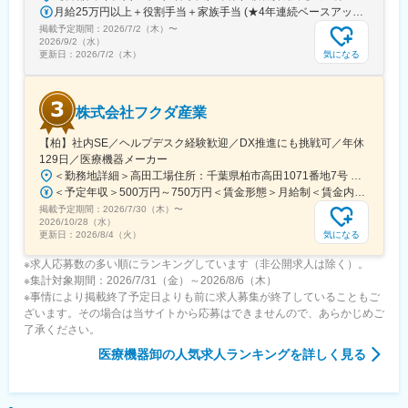
しての強い想いを持つ人が多くいる企業です。
月給25万円以上＋役割手当＋家族手当 (★4年連続ベースアップ実施！)※時間外手当別途支給※年齢、経験、能力を考慮の上、優遇します
掲載予定期間：
2026/7/2（木）
〜
変更の範囲：会社の定める業務
2026/9/2（水）
気になる
更新日：
2026/7/2（木）
株式会社フクダ産業
【柏】社内SE／ヘルプデスク経験歓迎／DX推進にも挑戦可／年休
129日／医療機器メーカー
＜勤務地詳細＞高田工場住所：千葉県柏市高田1071番地7号 勤務地最寄駅：つくばエクスプレス線／柏の葉キャンパス駅受動喫煙対策：屋内全面禁煙変更の範囲：【変更の範囲：流山本社および高田工場】
＜予定年収＞500万円～750万円＜賃金形態＞月給制＜賃金内訳＞月額（基本給）：300,000円～430,000円＜月給＞300,000円～430,000円＜昇給有無＞有＜残業手当＞有＜給与補足＞※経験・スキルを考慮の上決定いたします。■賞与：年2回（7月・12月）※昨年実績4.2ヶ月■昇給：年1回（1月）■モデル年収：・年収580万円 主任（月給34万円×12ヶ月＋諸手当）・年収820万円 課長（月給48万円×12ヶ月＋諸手当）賃金はあくまでも目安の金額であり、選考を通じて上下する可能性があります。月給(月額)は固定手当を含めた表記です。
掲載予定期間：
2026/7/30（木）
〜
2026/10/28（水）
気になる
更新日：
2026/8/4（火）
※求人応募数の多い順にランキングしています（非公開求人は除く）。
※集計対象期間：2026/7/31（金）～2026/8/6（木）
※事情により掲載終了予定日よりも前に求人募集が終了していることもご
ざいます。その場合は当サイトから応募はできませんので、あらかじめご
了承ください。
医療機器卸
の人気求人ランキングを詳しく見る