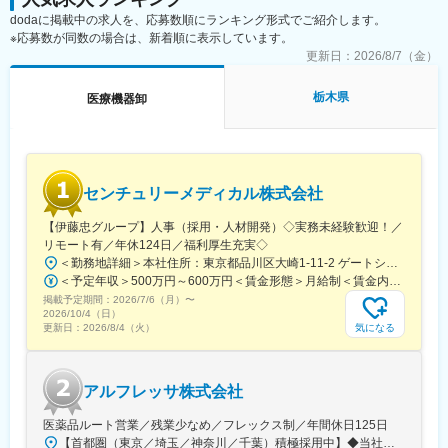
■ポジションの魅力：
能な施設を優先的に配慮します。通勤時間の目安は 1時間40分以
dodaに掲載中の求人を、応募数順にランキング形式でご紹介します。
営業ユニットは4名体制（部門全体8名）で活動中。20代の若手か
内 です。
※応募数が同数の場合は、新着順に表示しています。
ら経験豊富なベテランまでバランス良く在籍しており、社歴に関
■関東：東京・神奈川・埼玉・千葉・茨城・栃木・群馬
わらずフラットに意見交換ができる風通しの良さが自慢です。
更新日：
2026/8/7（金）
■働き方：
【魅力】
社用車を貸与しての営業で、直行直帰となります。
栃木県
医療機器卸
■国内唯一の滅菌装置の専門メーカーとして長年の実績があり、大
■幅広いキャリア：
型の高圧蒸気滅菌装置では国内シェア約30％を誇ります。
社内公募制度により、グループをまたがり異なる職種への異動も
■高度な製造技術をベースに最新の技術を取り入れた装置を次々に
可能です。営業職からマーケティングや人事や企画広報にキャリ
開発、提供しています。営業から製品企画、開発製造、サポート
アチェンジした社員も多数おります。※入社3年目以降より可
まで社内一貫体制を整えています。
■入社後の研修：
センチュリーメディカル株式会社
当社では、ほとんどの中途入社社員が医療業界未経験からのスタ
変更の範囲：会社の定める業務
ートです。
【伊藤忠グループ】人事（採用・人材開発）◇実務未経験歓迎！／
営業のご経験があれば、業界経験がなくても問題ありません！
リモート有／年休124日／福利厚生充実◇
入社後は、先輩社員がマンツーマンで丁寧に指導するOJTを通じ
＜勤務地詳細＞本社住所：東京都品川区大崎1-11-2 ゲートシティ大崎イーストタワー22Ｆ勤務地最寄駅：JR山手線／大崎駅受動喫煙対策：屋内全面禁煙変更の範囲：会社の定める事業所（リモートワーク含む）
て、実際の現場で業務を覚えていただきます。分からないことが
＜予定年収＞500万円～600万円＜賃金形態＞月給制＜賃金内訳＞月額（基本給）：300,000円～350,000円＜月給＞300,000円～350,000円＜昇給有無＞有＜残業手当＞有＜給与補足＞上記年収は、あくまで目安であり、前職・経験を考慮し検討させて頂きます。■昇給：あり■賞与：あり※会社業績と個人業績に応じて算定されます。賃金はあくまでも目安の金額であり、選考を通じて上下する可能性があります。月給(月額)は固定手当を含めた表記です。
あればすぐに相談できる環境なので、安心してチャレンジできま
掲載予定期間：
2026/7/6（月）
〜
す！
2026/10/4（日）
■同社の魅力
気になる
更新日：
2026/8/4（火）
・三菱商事のグループ会社になったことにより、三菱商事の海外
ネットワークの活用やグループ企業との連携を通じ、更なる発展
が期待できます。
アルフレッサ株式会社
・同社は自社で医療機器の研究開発を行っているため、医師・取
引先からの要望を直接製品に反映させる仕組みができておりま
医薬品ルート営業／残業少なめ／フレックス制／年間休日125日
す。他の商社に比べて「ものづくり」に対しての想い・医療に対
【首都圏（東京／埼玉／神奈川／千葉）積極採用中】◆当社が展開する【北海道／関東／首都圏／中部／近畿／九州】の各事業所へご希望を考慮した上で配属となります。【北海道】北海道【関東】栃木／群馬／茨城／長野／山梨／新潟【首都圏】東京／埼玉／神奈川／千葉★積極採用エリア【中部】静岡／愛知／三重／岐阜【近畿】滋賀／兵庫／大阪／京都／奈良／和歌山【九州】福岡／長崎／熊本／大分／宮崎／鹿児島各事業所の詳細については、弊社HPよりご確認ください※「企業情報」→「拠点」よりご確認いただけます。屋内禁煙(※喫煙室あり※禁煙タイムあり※喫煙室での就労はありません)