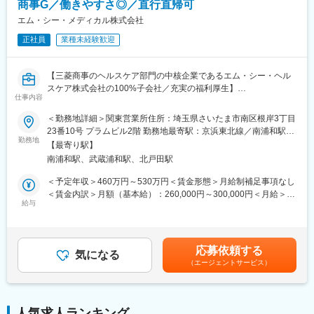
商事G／働きやすさ◎／直行直帰可
を確認しながら作業を行うため、未経験の方でも研修でしっかり
変更の範囲：会社の定める業務
エム・シー・メディカル株式会社
習得できます。
正社員
業種未経験歓迎
【手術室サポートとは】
手術室では、医師や看護師が次の手術に集中できるよう、環境を
整えることが必要です。具体的には、手術室内の清掃、医療物品
【三菱商事のヘルスケア部門の中核企業であるエム・シー・ヘル
の補充、手術時に着用するガウンの着脱補助（ガウン介助）など
スケア株式会社の100%子会社／充実の福利厚生】
仕事内容
を行います。医療チームの一員として、円滑な手術室運営を支え
■職務概要：
るやりがいのある仕事です。
医療機器の営業担当として、当社が主に取り扱うカール・ストル
＜勤務地詳細＞関東営業所住所：埼玉県さいたま市南区根岸3丁目
ツ社製の内視鏡関連機器をはじめとする製品の提案・販売をお任
23番10号 プラムビル2階 勤務地最寄駅：京浜東北線／南浦和駅受
【内視鏡室支援とは】
せします。
勤務地
動喫煙対策：屋内全面禁煙変更の範囲：会社の定める事業所
【最寄り駅】
内視鏡検査で使用する器材の準備や片付け、洗浄・滅菌などを担
■業務詳細：
南浦和駅、武蔵浦和駅、北戸田駅
当します。患者様が安心して検査を受けられるよう、スムーズな
担当エリア内の医療機関や代理店を訪問し、医師に対して製品の
検査環境を整える役割です。
ご提案を行うほか、以下のような幅広い業務に携わっていただき
＜予定年収＞460万円～530万円＜賃金形態＞月給制補足事項なし
ます。
＜賃金内訳＞月額（基本給）：260,000円～300,000円＜月給＞
【サポート体制】
・製品の搬入・試用準備
給与
260,000円～300,000円＜昇給有無＞有＜残業手当＞有＜給与補足
■充実した研修制度：入社後は座学と実技研修で基礎から学べま
・医師からの使用評価のヒアリング
＞前職、経験を考慮のうえ決定します。■賞与：年2回（前年度実
す。
・代理店との調整・交渉
績4か月分）■昇給：年1回賃金はあくまでも目安の金額であり、
■チームでのサポート：現場では先輩スタッフが丁寧に指導しま
・納品・設置の立ち会い
選考を通じて上下する可能性があります。月給(月額)は固定手当を
応募依頼する
す。
・手術時に立会い、機器の使用方法をサポート など
気になる
含めた表記です。
■資格取得支援：業務に必要な知識を深めるための資格取得も会社
（エージェントサービス）
■担当エリア：
がサポートします。
東京23区以外、埼玉県、群馬県、栃木県、茨城県、新潟県、山梨
県のどちらかのエリアをお任せします。居住地を考慮して担当エ
【配属先】
リアを割り振ります。
人気求人ランキング
下記エリア内の契約病院に配属となります。お住まいから通勤可