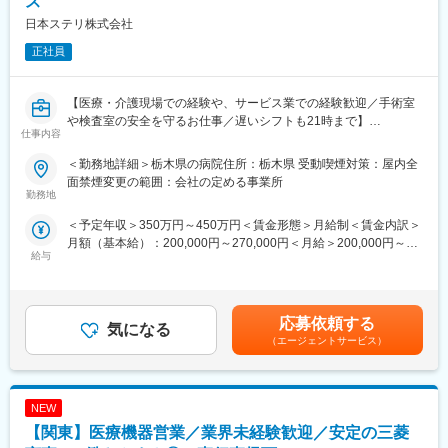
ス
サポートしています。
日本ステリ株式会社
【配属先について】
正社員
下記エリア内の契約病院に配属となります。現在のお住まいから
通勤可能な施設を優先的に配慮します。通勤時間の目安は 1時間
40分以内 です。
【医療・介護現場での経験や、サービス業での経験歓迎／手術室
■関東：東京都・神奈川県・埼玉県・千葉県・茨城県・栃木県・群
や検査室の安全を守るお仕事／遅いシフトも21時まで】
馬県
仕事内容
【業務概要】
＜勤務地詳細＞栃木県の病院住所：栃木県 受動喫煙対策：屋内全
【キャリアパス】
医療器材の滅菌サービスをはじめ、医療機関に向けた総合的な医
面禁煙変更の範囲：会社の定める事業所
経験を積んだ後は、リーダー業務や施設責任者としてご活躍いた
療関連サービスを提供しています。今回は、病院内で実際に医療
勤務地
だき、将来的には複数の施設をまとめるようなエリアマネージャ
関連サービス業務を担っていただく方です。未経験からスタート
ーや、院内業務のスペシャリストとしてキャリアを築くことが可
＜予定年収＞350万円～450万円＜賃金形態＞月給制＜賃金内訳＞
できる研修制度を整えており、医療現場を支えるやりがいのある
能です。
月額（基本給）：200,000円～270,000円＜月給＞200,000円～
仕事です。
給与
加えて、人材教育や品質管理といった後方支援の仕事へのキャリ
270,000円＜昇給有無＞有＜残業手当＞有＜給与補足＞※年収はご
アチェンジといった多様なキャリア選択肢がございます。
経験やスキルを考慮して決定されます。■昇給：有■賞与：年2回
【業務詳細】
賃金はあくまでも目安の金額であり、選考を通じて上下する可能
■滅菌業務
【同社の魅力ポイント】
性があります。月給(月額)は固定手当を含めた表記です。
■手術室サポート業務
応募依頼する
気になる
■国内唯一の滅菌装置の専門メーカーとして長年の実績があり、大
■内視鏡室支援業務
（エージェントサービス）
型の高圧蒸気滅菌装置では国内シェア約30％を誇ります。
■高度な製造技術をベースに最新の技術を取り入れた装置を次々に
【滅菌業務とは】
開発、提供しています。営業から製品企画、開発製造、そしてサ
手術や診療で使用された医療器材は、そのままでは再利用できま
ポートまで社内一貫体制を整えており、国公立病院、大学病院、
NEW
せん。次の患者様に安全に使用するために、器材を「回収 → 洗浄
医療研究機関及び医療機器・大手製薬メーカーの顧客の要望に応
→ 滅菌 → 配給」という工程で処理します。この業務は、患者様
【関東】医療機器営業／業界未経験歓迎／安定の三菱
えています。
の安全を守るために欠かせない重要な役割です。電子マニュアル