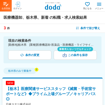
会員登録
ログイン
気になる
メニュー
医療機器卸、栃木県、新着
の転職・求人検索結果
3
条件で並び替え
件
現在の検索条件
[勤務地]栃木県 [業種]医療機器卸-医薬品・医療機器・ライフサイエンス・医療系サービス [こだわり条件ピックアップ]新着
新着求人をいつでもチェック
条件の変更
この条件を保存
栃木県
のみで募集中
NEW
【栃木】医療関連サービススタッフ《滅菌・手術室サ
ポートなど》◆プライム上場グループ／キャリアパス
◎
日本ステリ株式会社