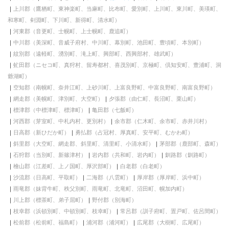
上川郡（鷹栖町、東神楽町、当麻町、比布町、愛別町、上川町、東川町、美瑛町、
和寒町、剣淵町、下川町、新得町、清水町）
河東郡（音更町、士幌町、上士幌町、鹿追町）
中川郡（美深町、音威子府村、中川町、幕別町、池田町、豊頃町、本別町）
紋別郡（遠軽町、湧別町、滝上町、興部町、西興部村、雄武町）
虻田郡（ニセコ町、真狩村、留寿都村、喜茂別町、京極町、倶知安町、豊浦町、洞
爺湖町）
空知郡（南幌町、奈井江町、上砂川町、上富良野町、中富良野町、南富良野町）
網走郡（美幌町、津別町、大空町）
夕張郡（由仁町、長沼町、栗山町）
標津郡（中標津町、標津町）
亀田郡（七飯町）
河西郡（芽室町、中札内村、更別村）
余市郡（仁木町、余市町、赤井川村）
日高郡（新ひだか町）
勇払郡（占冠村、厚真町、安平町、むかわ町）
斜里郡（大空町、網走郡、斜里町、清里町、小清水町）
茅部郡（鹿部町、森町）
石狩郡（当別町、新篠津村）
岩内郡（共和町、岩内町）
釧路郡（釧路町）
檜山郡（江差町、上ノ国町、厚沢部町）
白老郡（白老町）
沙流郡（日高町、平取町）
二海郡（八雲町）
厚岸郡（厚岸町、浜中町）
雨竜郡（妹背牛町、秩父別町、雨竜町、北竜町、沼田町、幌加内町）
川上郡（標茶町、弟子屈町）
野付郡（別海町）
枝幸郡（浜頓別町、中頓別町、枝幸町）
常呂郡（訓子府町、置戸町、佐呂間町）
松前郡（松前町、福島町）
浦河郡（浦河町）
広尾郡（大樹町、広尾町）