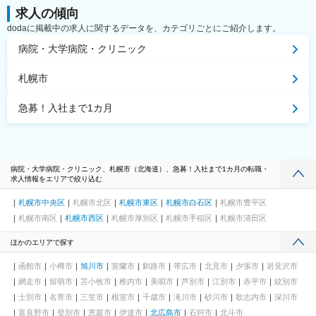
求人の傾向
dodaに掲載中の求人に関するデータを、カテゴリごとにご紹介します。
病院・大学病院・クリニック
札幌市
急募！入社まで1カ月
病院・大学病院・クリニック、札幌市（北海道）、急募！入社まで1カ月の転職・
求人情報をエリアで絞り込む
札幌市中央区
札幌市北区
札幌市東区
札幌市白石区
札幌市豊平区
札幌市南区
札幌市西区
札幌市厚別区
札幌市手稲区
札幌市清田区
ほかのエリアで探す
函館市
小樽市
旭川市
室蘭市
釧路市
帯広市
北見市
夕張市
岩見沢市
網走市
留萌市
苫小牧市
稚内市
美唄市
芦別市
江別市
赤平市
紋別市
士別市
名寄市
三笠市
根室市
千歳市
滝川市
砂川市
歌志内市
深川市
富良野市
登別市
恵庭市
伊達市
北広島市
石狩市
北斗市