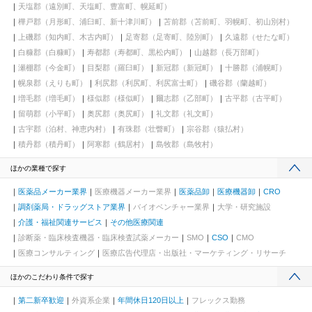
天塩郡（遠別町、天塩町、豊富町、幌延町）
樺戸郡（月形町、浦臼町、新十津川町）
苫前郡（苫前町、羽幌町、初山別村）
上磯郡（知内町、木古内町）
足寄郡（足寄町、陸別町）
久遠郡（せたな町）
白糠郡（白糠町）
寿都郡（寿都町、黒松内町）
山越郡（長万部町）
瀬棚郡（今金町）
目梨郡（羅臼町）
新冠郡（新冠町）
十勝郡（浦幌町）
幌泉郡（えりも町）
利尻郡（利尻町、利尻富士町）
磯谷郡（蘭越町）
増毛郡（増毛町）
様似郡（様似町）
爾志郡（乙部町）
古平郡（古平町）
留萌郡（小平町）
奥尻郡（奥尻町）
礼文郡（礼文町）
古宇郡（泊村、神恵内村）
有珠郡（壮瞥町）
宗谷郡（猿払村）
積丹郡（積丹町）
阿寒郡（鶴居村）
島牧郡（島牧村）
ほかの業種で探す
医薬品メーカー業界
医療機器メーカー業界
医薬品卸
医療機器卸
CRO
調剤薬局・ドラッグストア業界
バイオベンチャー業界
大学・研究施設
介護・福祉関連サービス
その他医療関連
診断薬・臨床検査機器・臨床検査試薬メーカー
SMO
CSO
CMO
医療コンサルティング
医療広告代理店・出版社・マーケティング・リサーチ
ほかのこだわり条件で探す
第二新卒歓迎
外資系企業
年間休日120日以上
フレックス勤務