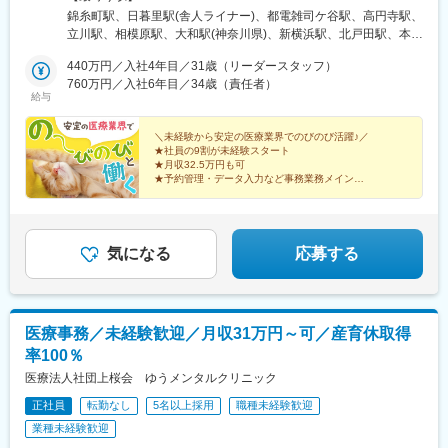
月開院予定のオープニングスタッフ＜東京エリア＞錦糸町事業所
錦糸町駅、日暮里駅(舎人ライナー)、都電雑司ケ谷駅、高円寺駅、
日暮里事業所池袋事業所高円寺事業所立川事業所＜神奈川エリア
立川駅、相模原駅、大和駅(神奈川県)、新横浜駅、北戸田駅、本川
＞相模原事業所大和事業所横浜事業所＜埼玉エリア＞戸田事業所
越駅、大宮駅(埼玉県)、津田沼駅、千葉駅、市川駅、四天王寺前夕
大宮事業所川越事業所＜千葉エリア＞船橋事業所千葉事業所市川
440万円／入社4年目／31歳（リーダースタッフ）
陽ケ丘駅、博多駅、郡山駅(福島県)、北２４条駅、北広島駅、菊水
事業所＜大阪エリア＞浪速事務所＜福島エリア＞郡山事業所＜福
760万円／入社6年目／34歳（責任者）
駅、宮の沢駅、日暮里駅、東池袋駅、新高円寺駅、立川南駅、川
給与
岡エリア＞福岡事業所＜北海道エリア＞札幌事業所北広島事業所
越市駅、新津田沼駅、京成千葉駅、市川真間駅、恵美須町駅、東
白石区事業所西区事業所
札幌駅、西日暮里駅、鬼子母神前駅、栄町駅(千葉県)、国府台駅
＼未経験から安定の医療業界でのびのび活躍♪／
★社員の9割が未経験スタート
★月収32.5万円も可
★予約管理・データ入力など事務業務メイン
★特別な経験・医療の知識・PCスキルは不要
★全国27拠点展開＆新拠点も拡大中
★設立から連続増収を継続中
気になる
応募する
医療事務／未経験歓迎／月収31万円～可／産育休取得
率100％
医療法人社団上桜会 ゆうメンタルクリニック
正社員
転勤なし
5名以上採用
職種未経験歓迎
業種未経験歓迎