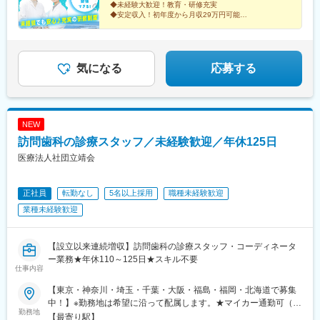
◆未経験大歓迎！教育・研修充実
◆安定収入！初年度から月収29万円可能
◆業界大手！開院以来うなぎ登りの成長
◆関東・関西エリアで積極採用中！
気になる
応募する
NEW
訪問歯科の診療スタッフ／未経験歓迎／年休125日
医療法人社団立靖会
正社員
転勤なし
5名以上採用
職種未経験歓迎
業種未経験歓迎
【設立以来連続増収】訪問歯科の診療スタッフ・コーディネータ
ー業務★年休110～125日★スキル不要
仕事内容
【東京・神奈川・埼玉・千葉・大阪・福島・福岡・北海道で募集
中！】※勤務地は希望に沿って配属します。★マイカー通勤可（勤
勤務地
務場所による）★受動喫煙対策：屋内全面禁煙★福岡は2026年9
【最寄り駅】