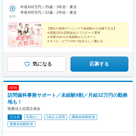
駅、なんば駅(南海線)、大阪駅、天王寺駅、西大橋駅、五条駅(京
院、町田院、八王子院、千葉東口院、柏院、船橋院、川崎院、新
駅、立川北駅、八王子駅、品川駅、北千住駅、自由が丘駅、新横
都市営)、京都河原町駅、神戸三宮駅(阪神)、本通駅、高松駅(香川
横浜院、大宮東口院、水戸院、つくば院、宇都宮院、高崎院、前
年収450万円／25歳・3年目・東京
浜駅、横浜駅、川崎駅、藤沢駅、本厚木駅、大宮駅(埼玉県)、川口
県)、南堀端駅、はりまや橋駅、旦過駅、高見橋駅、熊本城・市役
橋院 など【中部】名古屋駅前院 、名古屋栄院、金山院、岐阜
年収400万円／22歳・2年目・東京
駅、川越駅、南越谷駅、宇都宮駅、水戸駅、つくば駅、千葉駅、
給与
所前駅、長崎駅(長崎県)、美栄橋駅
院、静岡院、浜松院、三島院、新潟院、金沢院、福井院、富山
京成千葉駅、柏駅、京成船橋駅、松戸駅、高崎駅、前橋駅、旭川
院、長野院、松本院、山梨甲府駅前院 など【近畿】梅田大阪駅
駅、さっぽろ駅、あおば通駅、福島駅(福島県)、郡山駅(福島県)、
前院、大阪阪急梅田駅前院、枚方院、天王寺院、堺院、なんば
【憧れの美容クリニックで未経験から活躍できる】
青森駅、盛岡駅、山形駅、秋田駅、矢場町駅、近鉄名古屋駅、金
＃面接1回＆説明会ありでスピード選考
院、心斎橋院、京都駅前院、奈良院、和歌山院、四日市院 など
山駅(愛知県)、豊田市駅、駅前大通駅、名鉄岐阜駅、静岡駅、新浜
＃先輩の94％が未経験からスタート
【中四国】広島院、福山院、松山院、高松院、高知院、徳島院、
松駅、三島広小路駅、長野駅、松本駅、北鉄金沢駅、新潟駅、近
＃ネイル・ピアスOKで自分らしく働ける
松江院、周南徳山駅ビル院 など【九州・沖縄】小倉院、佐賀
＃残業月平均3.2時間／プライベートも充実
鉄四日市駅、電鉄富山駅、福井駅、甲府駅、東梅田駅、大阪難波
＃月9日～10日休みでしっかりリフレッシュ
院、長崎院、熊本院、宮崎院、鹿児島院、那覇院 など【受動喫
駅、高槻市駅、大阪梅田駅(阪急線)、枚方市駅、堺東駅、天王寺駅
煙対策】屋内原則禁煙
前駅、江坂駅、心斎橋駅、京都駅、烏丸駅、三ノ宮駅、姫路駅、
近鉄奈良駅、和歌山駅、草津駅(滋賀県)、徳山駅、立町駅、福山
気になる
応募する
駅、松江駅、片原町駅(香川県)、松山市駅、蓮池町通駅、徳島駅、
西鉄久留米駅、西鉄福岡駅、平和通駅、博多駅、天神南駅、鹿児
島中央駅前駅、通町筋駅、宮崎駅、長崎駅前駅、佐賀駅、大分
駅、県庁前駅(沖縄県)、新宿西口駅、新宿駅(東京メトロ)、学習院
NEW
下駅、東池袋駅、日比谷駅、銀座駅、岩本町駅、立川駅、京王八
訪問歯科事務サポート／未経験9割／月給32万円の勤務
王子駅、高輪台駅、奥沢駅、神奈川駅、平沼橋駅、京急川崎駅、
石上駅、新越谷駅、宇都宮駅東口駅、新千葉駅、栄町駅(千葉県)、
地も！
船橋駅、札幌駅、仙台駅(地下鉄)、曽根田駅、栄駅(愛知県)、名古
医療法人社団立靖会
屋駅、西高蔵駅、新豊田駅、新豊橋駅、岐阜駅、新静岡駅、浜松
正社員
転勤なし
5名以上採用
職種未経験歓迎
駅、三島田町駅、市役所前駅(長野県)、金沢駅、あすなろう四日市
駅、電鉄富山駅・エスタ前駅、福井駅(福井県)、大阪梅田駅(阪神
業種未経験歓迎
線)、なんば駅(地下鉄)、高槻駅、梅田駅(地下鉄)、宮之阪駅、大阪
阿部野橋駅、四ツ橋駅、七条駅、四条駅(京都市営)、三宮駅(神戸