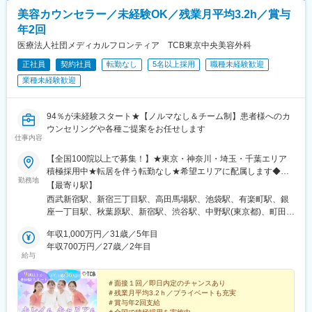
美容カウンセラー／未経験OK／残業月平均3.2h／賞与
年2回
医療法人社団メディカルフロンティア TCB東京中央美容外科
正社員
契約社員
転勤なし
5名以上採用
職種未経験歓迎
業種未経験歓迎
94％が未経験スタート★【ノルマなし＆チーム制】患者様へのカ
ウンセリングや各種ご提案をお任せします
仕事内容
【全国100院以上で募集！】★東京・神奈川・埼玉・千葉エリア
積極採用中★転居を伴う転勤なし★希望エリアに配属します◆ク
勤務地
リニック一覧＜全国100院以上展開＞【北海道・東北】旭川駅前
【最寄り駅】
院、青森院、盛岡院、秋田院、山形院、仙台駅前院、福島院、郡
西武新宿駅、新宿三丁目駅、高田馬場駅、池袋駅、有楽町駅、銀
山院 など【関東】新宿東口院、池袋駅前院、品川院、秋葉原
座一丁目駅、秋葉原駅、新宿駅、渋谷駅、中野駅(東京都)、町田
院、町田院、八王子院、千葉東口院、柏院、船橋院、川崎院、新
駅、立川北駅、八王子駅、品川駅、北千住駅、自由が丘駅、新横
横浜院、大宮東口院、水戸院、つくば院、宇都宮院、高崎院、前
年収1,000万円／31歳／5年目
浜駅、横浜駅、川崎駅、藤沢駅、本厚木駅、大宮駅(埼玉県)、川口
橋院 など【中部】名古屋駅前院 、名古屋栄院、金山院、岐阜
年収700万円／27歳／2年目
駅、川越駅、南越谷駅、宇都宮駅、水戸駅、つくば駅、千葉駅、
給与
院、静岡院、浜松院、三島院、新潟院、金沢院、福井院、富山
京成千葉駅、柏駅、京成船橋駅、松戸駅、高崎駅、前橋駅、旭川
院、長野院、松本院、山梨甲府駅前院 など【近畿】梅田大阪駅
駅、さっぽろ駅、あおば通駅、福島駅(福島県)、郡山駅(福島県)、
前院、大阪阪急梅田駅前院、枚方院、天王寺院、堺院、なんば
＃面接１回／即日内定のチャンスあり
青森駅、盛岡駅、山形駅、秋田駅、矢場町駅、近鉄名古屋駅、金
＃残業月平均3.2ｈ／プライベートも充実
院、心斎橋院、京都駅前院、奈良院、和歌山院、四日市院 など
山駅(愛知県)、豊田市駅、駅前大通駅、名鉄岐阜駅、静岡駅、新浜
＃賞与年2回支給
【中四国】広島院、福山院、松山院、高松院、高知院、徳島院、