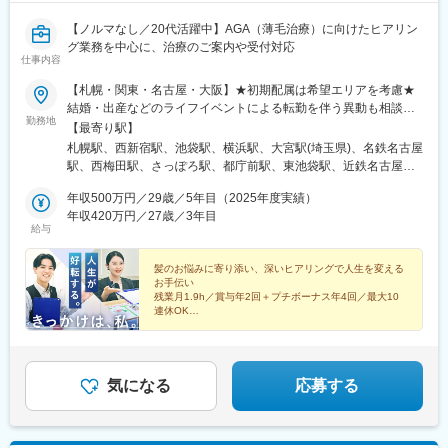
【ノルマなし／20代活躍中】AGA（薄毛治療）に向けたヒアリン
グ業務を中心に、治療のご案内や受付対応
仕事内容
【札幌・関東・名古屋・大阪】★初期配属は希望エリアを考慮★
結婚・出産などのライフイベントによる転勤を伴う異動も相談可
勤務地
能★全国で積極採用中★希望する各院に応募することが可能★全
【最寄り駅】
て最寄駅徒歩5分圏内■湘南AGAクリニック各院
札幌駅、西新宿駅、池袋駅、横浜駅、大宮駅(埼玉県)、名鉄名古屋
――――――――――――北海道：札幌院関東エリア：新宿本
駅、西梅田駅、さっぽろ駅、都庁前駅、東池袋駅、近鉄名古屋
院、池袋院、横浜院、大宮東口院愛知県：名古屋院大阪府：大阪
駅、北新地駅、新宿西口駅、都電雑司ケ谷駅、名古屋駅、大阪梅
院※詳細住所は「勤務地一覧」をご覧ください。
年収500万円／29歳／5年目（2025年度実績）
田駅(阪神線)
年収420万円／27歳／3年目
給与
髪のお悩みに寄り添い、深いヒアリングで人生を変える
お手伝い
残業月1.9h／賞与年2回＋プチボーナス年4回／最大10
連休OK
最短1年半の昇格実績あり／家賃補助や育児支援制度あ
り♪
気になる
応募する