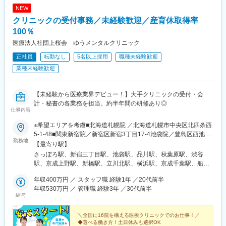
NEW
クリニックの受付事務／未経験歓迎／産育休取得率
100％
医療法人社団上桜会 ゆうメンタルクリニック
正社員
転勤なし
5名以上採用
職種未経験歓迎
業種未経験歓迎
【未経験から医療業界デビュー！】大手クリニックの受付・会
計・秘書の各業務を担当。約半年間の研修あり◎
仕事内容
※希望エリアを考慮■北海道札幌院 ／北海道札幌市中央区北四条西
5-1-48■関東新宿院／新宿区新宿3丁目17-4池袋院／豊島区西池袋
勤務地
1-15-9品川院／港区港南2-3-1秋葉原院／千代田区神田佐久間町1-
【最寄り駅】
13渋谷院／渋谷区道玄坂1-3-1 ※26年11月リニューアル予定（勤
さっぽろ駅、新宿三丁目駅、池袋駅、品川駅、秋葉原駅、渋谷
務開始は10月中旬から）上野院／台東区上野6-16-16新橋院／港
駅、京成上野駅、新橋駅、立川北駅、横浜駅、京成千葉駅、船橋
区新橋2丁目19-2立川院／立川市曙町2-3-1横浜院／横浜市西区北
駅、大宮駅(埼玉県)、大阪梅田駅(阪神線)、三ノ宮駅、京都駅、札
幸1-11-20千葉院／千葉市中央区富士見2-2-3船橋院／船橋市本町7
年収400万円 ／ スタッフ職 経験1年 ／20代前半
幌駅、新宿駅(東京メトロ)、高輪ゲートウェイ駅、岩本町駅、神泉
丁目1-1 ※26年10月開院予定（勤務開始は9月中旬から）大宮院
年収530万円 ／ 管理職 経験3年 ／30代前半
駅、上野駅、汐留駅、立川駅、栄町駅(千葉県)、京成船橋駅、北新
給与
／さいたま市大宮区宮町1-5■関西大阪梅田院／大阪市北区梅田1-
地駅、三宮駅(神戸新交通)、大通駅、新宿駅、末広町駅(東京都)、
10-1神戸三宮院／神戸市中央区琴ノ緒町5-4-8京都院／京都市下京
上野御徒町駅、内幸町駅、立川南駅、千葉駅、東海神駅、東梅田
区塩小路通烏丸西入東塩小路町614
＼全国に16院を構える医療クリニックでのお仕事！／
駅、神戸三宮駅(阪神)
◆選べる働き方！土日休みも選択OK