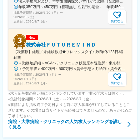
法人事務局および、本学附属病院のいずれかで勤務（全勤務地、最寄り駅から徒歩5分以内）【関西医科大学 法人事務局】大阪府枚方市新町2丁目5-1■京阪本線 枚方市駅～徒歩5分※京阪 枚方市駅まで…・京阪 京橋駅から特急乗車14分・京阪 中書島駅から特急乗車16分【附属病院】大阪府枚方市新町2丁目3-1■京阪本線 枚方市駅～徒歩3分【総合医療センター】大阪府守口市文園町10-15■京阪本線 滝井駅～徒歩3分■地下鉄谷町線・今里筋線 太子橋今市駅～徒歩5分 ※京阪 滝井駅まで… ・京阪 京橋駅から各停乗車9分 ※谷町線 太子橋今市駅まで…・谷町線 大日駅から乗車8分・谷町線 東梅田駅から乗車13分【香里病院】大阪府寝屋川市香里本通町8-45■京阪本線 香里園駅～徒歩1分 ※京阪 香里園駅まで… ・京阪 京橋駅・樟葉駅から準急乗車15分 ・京阪中書島駅から準急乗車35分（特急乗車、枚方市駅で乗り換えると25分） ◎経験・能力など適性を考慮し配属します。 ※転居を伴う転勤なし※U・Iターン歓迎
年収350万円～450万円（役職無しで採用の場合） 年収450万円～550万円（主任級で採用の場合）
掲載予定期間：
2026/6/29（月）
〜
2026/8/8（土）
気になる
更新日：
2026/8/7（金）
New
株式会社ＦＵＴＵＲＥＭＩＮＤ
【秋葉原】経理／未経験歓迎◆フレックスタイム制/年休123日/転
勤無
＜勤務地詳細＞AGAヘアクリニック秋葉原本院住所：東京都千代田区外神田3-12-8 住友不動産秋葉原ビル9F受動喫煙対策：屋内全面禁煙変更の範囲：会社の定める事業所（リモートワーク含む）
＜予定年収＞400万円～500万円＜賃金形態＞月給制＜賃金内訳＞月額（基本給）：275,000円～350,000円＜月給＞275,000円～350,000円＜昇給有無＞有＜残業手当＞有＜給与補足＞■ 多職種手当:5万円（複数の職種をマルチに対応するスタッフへの手当） ■ 多エリア手当:4万円（複数の拠点を横断してくれるスタッフへの手当） ■ 役職手当:0～52万円■ 達成手当：0～100万円（半期評価によって増減する手当）賃金はあくまでも目安の金額であり、選考を通じて上下する可能性があります。月給(月額)は固定手当を含めた表記です。
掲載予定期間：
2026/8/3（月）
〜
2026/11/1（日）
気になる
更新日：
2026/8/3（月）
※求人応募数の多い順にランキングしています（非公開求人は除く）。
※集計対象期間：2026/8/1（土）～2026/8/7（金）
※事情により掲載終了予定日よりも前に求人募集が終了していることもご
ざいます。その場合は当サイトから応募はできませんので、あらかじめご
了承ください。
病院・大学病院・クリニック
の人気求人ランキングを詳し
く見る