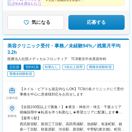
松駅、三島広小路駅、長野駅、松本駅、北鉄金沢駅、新潟駅、近
＃全国で積極採用を実施中
松江院、周南徳山駅ビル院 など【九州・沖縄】小倉院、佐賀
鉄四日市駅、電鉄富山駅、福井駅、甲府駅、東梅田駅、大阪難波
全国100院以上を展開する大手美容クリニックだからこ
院、長崎院、熊本院、宮崎院、鹿児島院、那覇院 など【受動喫
駅、高槻市駅、大阪梅田駅(阪急線)、枚方市駅、堺東駅、天王寺駅
そ、「やりがい・高収入・キャリア」のすべてをバラン
煙対策】屋内原則禁煙
前駅、西梅田駅、心斎橋駅、京都駅、烏丸駅、三ノ宮駅、姫路
スよく実現できます！
駅、近鉄奈良駅、和歌山駅、草津駅(滋賀県)、徳山駅、立町駅、福
気になる
応募する
山駅、松江駅、片原町駅(香川県)、松山市駅、蓮池町通駅、徳島
駅、西鉄久留米駅、西鉄福岡駅、平和通駅、博多駅、天神南駅、
鹿児島中央駅前駅、通町筋駅、宮崎駅、長崎駅前駅、佐賀駅、大
分駅、県庁前駅(沖縄県)、新宿西口駅、新宿駅(東京メトロ)、学習
美容クリニック受付・事務／未経験94%／残業月平均
院下駅、東池袋駅、日比谷駅、銀座駅、岩本町駅、立川駅、京王
3.2h
八王子駅、高輪台駅、奥沢駅、神奈川駅、平沼橋駅、京急川崎
駅、石上駅、新越谷駅、宇都宮駅東口駅、新千葉駅、栄町駅(千葉
医療法人社団メディカルフロンティア TCB東京中央美容外科
県)、船橋駅、札幌駅、仙台駅(地下鉄)、曽根田駅、栄駅(愛知県)、
正社員
契約社員
転勤なし
5名以上採用
職種未経験歓迎
名古屋駅、西高蔵駅、新豊田駅、新豊橋駅、岐阜駅、新静岡駅、
業種未経験歓迎
浜松駅、三島田町駅、市役所前駅(長野県)、金沢駅、あすなろう四
日市駅、電鉄富山駅・エスタ前駅、福井駅(福井県)、大阪梅田駅
(阪神線)、なんば駅(地下鉄)、高槻駅、梅田駅(地下鉄)、宮之阪
【ネイル・ピアスも規定内ならOK】TCBの各クリニックにて受付
駅、大阪阿部野橋駅、北新地駅、四ツ橋駅、七条駅、四条駅(京都
事務を中心に患者様対応をお任せします
市営)、三宮駅(神戸新交通)、山陽姫路駅、田中口駅、八丁堀駅(広
仕事内容
島県)、高松築港駅、高知橋駅、眉山ロープウェイ山麓駅、天神
駅、小倉駅(福岡県)、東比恵駅、鹿児島中央駅、水道町駅、五島町
【全国100院以上で募集！】★東京・神奈川・埼玉・千葉エリア
駅、旭橋駅、西早稲田駅、末広町駅(東京都)、立川南駅、高輪ゲー
積極採用中★転居を伴う転勤なし★希望エリアに配属します◆ク
勤務地
トウェイ駅、九品仏駅、新高島駅、東宿郷駅、葭川公園駅、大神
リニック一覧＜全国100院以上展開＞【北海道・東北】旭川駅前
【最寄り駅】
宮下駅、大通駅、仙台駅、栄町駅(愛知県)、国際センター駅、日吉
院、青森院、盛岡院、秋田院、山形院、仙台駅前院、福島院、郡
西武新宿駅、新宿三丁目駅、高田馬場駅、池袋駅、有楽町駅、銀
町駅、第一通り駅、三島駅、七ツ屋駅、富山駅、福井城址大名町
山院 など【関東】新宿東口院、池袋駅前院、品川院、秋葉原
座一丁目駅、秋葉原駅、渋谷駅、新宿駅、中野駅(東京都)、町田