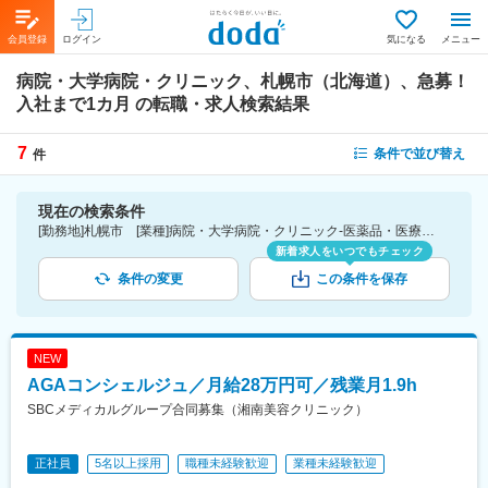
会員登録
ログイン
気になる
メニュー
病院・大学病院・クリニック、札幌市（北海道）、急募！
入社まで1カ月
の転職・求人検索結果
7
条件で並び替え
件
現在の検索条件
[勤務地]札幌市 [業種]病院・大学病院・クリニック-医薬品・医療機器・ライフサイエンス・医療系サービス [詳細条件](募集・採用情報)急募！入社まで1カ月
新着求人をいつでもチェック
条件の変更
この条件を保存
NEW
AGAコンシェルジュ／月給28万円可／残業月1.9h
SBCメディカルグループ合同募集（湘南美容クリニック）
正社員
5名以上採用
職種未経験歓迎
業種未経験歓迎