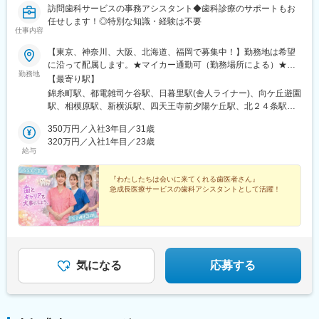
新交通)、山陽姫路駅、田中口駅、八丁堀駅(広島県)、高松築港
訪問歯科サービスの事務アシスタント◆歯科診療のサポートもお
駅、高知橋駅、眉山ロープウェイ山麓駅、天神駅、小倉駅(福岡
任せします！◎特別な知識・経験は不要
仕事内容
県)、東比恵駅、鹿児島中央駅、水道町駅、五島町駅、旭橋駅、西
早稲田駅、末広町駅(東京都)、立川南駅、高輪ゲートウェイ駅、九
【東京、神奈川、大阪、北海道、福岡で募集中！】勤務地は希望
品仏駅、新高島駅、東宿郷駅、葭川公園駅、大神宮下駅、大通
に沿って配属します。★マイカー通勤可（勤務場所による）★受
駅、仙台駅、栄町駅(愛知県)、国際センター駅、日吉町駅、第一通
勤務地
動喫煙対策：屋内全面禁煙＜東京エリア＞錦糸町事業所池袋事業
【最寄り駅】
り駅、三島駅、七ツ屋駅、富山駅、福井城址大名町駅、なんば駅
所日暮里事業所＜神奈川エリア＞向ヶ丘事業所相模原事業所横浜
錦糸町駅、都電雑司ケ谷駅、日暮里駅(舎人ライナー)、向ケ丘遊園
(南海線)、大阪駅、天王寺駅、西大橋駅、五条駅(京都市営)、京都
事業所＜大阪エリア＞浪速事業所＜北海道エリア＞札幌事業所＜
駅、相模原駅、新横浜駅、四天王寺前夕陽ケ丘駅、北２４条駅、
河原町駅、神戸三宮駅(阪神)、本通駅、高松駅(香川県)、南堀端
福岡エリア＞福岡事業所＼2026年9月開院予定！／★オープニン
博多駅、東池袋駅、日暮里駅、恵美須町駅、鬼子母神前駅、西日
駅、はりまや橋駅、旦過駅、高見橋駅、熊本城・市役所前駅、長
グスタッフ募集中
350万円／入社3年目／31歳
暮里駅
崎駅(長崎県)、美栄橋駅
320万円／入社1年目／23歳
給与
『わたしたちは会いに来てくれる歯医者さん』
急成長医療サービスの歯科アシスタントとして活躍！
気になる
応募する