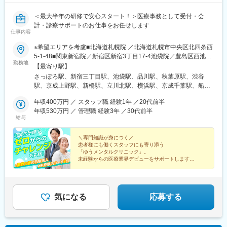
＜最大半年の研修で安心スタート！＞医療事務として受付・会
計・診療サポートのお仕事をお任せします
仕事内容
※希望エリアを考慮■北海道札幌院 ／北海道札幌市中央区北四条西
5-1-48■関東新宿院／新宿区新宿3丁目17-4池袋院／豊島区西池袋
勤務地
1-15-9品川院／港区港南2-3-1秋葉原院／千代田区神田佐久間町1-
【最寄り駅】
13渋谷院／渋谷区道玄坂1-3-1 ※26年11月リニューアル予定（勤
さっぽろ駅、新宿三丁目駅、池袋駅、品川駅、秋葉原駅、渋谷
務開始は10月中旬から）上野院／台東区上野6-16-16新橋院／港
駅、京成上野駅、新橋駅、立川北駅、横浜駅、京成千葉駅、船橋
区新橋2丁目19-2立川院／立川市曙町2-3-1横浜院／横浜市西区北
駅、大宮駅(埼玉県)、大阪梅田駅(阪神線)、三ノ宮駅、京都駅、札
幸1-11-20千葉院／千葉市中央区富士見2-2-3船橋院／船橋市本町7
年収400万円 ／ スタッフ職 経験1年 ／20代前半
幌駅、新宿駅(東京メトロ)、高輪ゲートウェイ駅、岩本町駅、神泉
丁目1-1 ※26年10月開院予定（勤務開始は9月中旬から）大宮院
年収530万円 ／ 管理職 経験3年 ／30代前半
駅、上野駅、汐留駅、立川駅、栄町駅(千葉県)、京成船橋駅、北新
給与
／さいたま市大宮区宮町1-5■関西大阪梅田院／大阪市北区梅田1-
地駅、三宮駅(神戸新交通)、大通駅、新宿駅、末広町駅(東京都)、
10-1神戸三宮院／神戸市中央区琴ノ緒町5-4-8京都院／京都市下京
上野御徒町駅、内幸町駅、立川南駅、千葉駅、東海神駅、東梅田
区塩小路通烏丸西入東塩小路町614
＼専門知識が身につく／
駅、神戸三宮駅(阪神)
患者様にも働くスタッフにも寄り添う
「ゆうメンタルクリニック」。
未経験からの医療業界デビューをサポートします！
◆全国に16拠点展開中
◇最大6ヵ月間の研修あり
◆20代～30代中心に活躍中
◇1年目から年収400万円も！
気になる
応募する