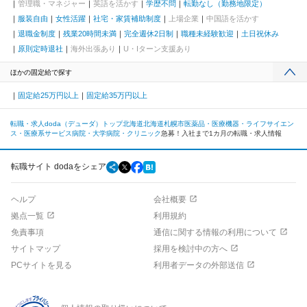
管理職・マネジャー
英語を活かす
学歴不問
転勤なし（勤務地限定）
服装自由
女性活躍
社宅・家賃補助制度
上場企業
中国語を活かす
退職金制度
残業20時間未満
完全週休2日制
職種未経験歓迎
土日祝休み
原則定時退社
海外出張あり
U・Iターン支援あり
ほかの固定給で探す
固定給25万円以上
固定給35万円以上
転職・求人doda（デューダ）トップ
北海道
北海道
札幌市
医薬品・医療機器・ライフサイエン
ス・医療系サービス
病院・大学病院・クリニック
急募！入社まで1カ月の転職・求人情報
転職サイト dodaをシェア
ヘルプ
会社概要
拠点一覧
利用規約
免責事項
通信に関する情報の利用について
サイトマップ
採用を検討中の方へ
PCサイトを見る
利用者データの外部送信