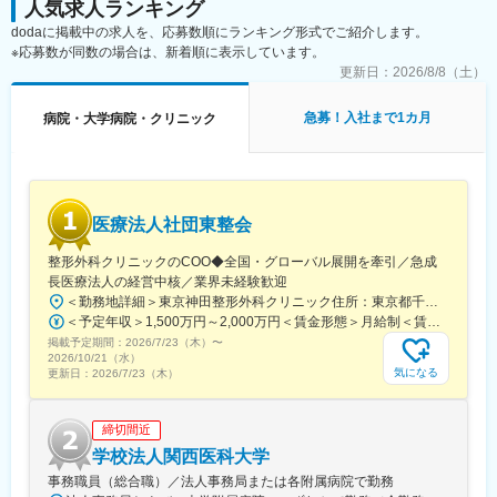
人気求人ランキング
dodaに掲載中の求人を、応募数順にランキング形式でご紹介します。
※応募数が同数の場合は、新着順に表示しています。
更新日：
2026/8/8（土）
急募！入社まで1カ月
病院・大学病院・クリニック
医療法人社団東整会
整形外科クリニックのCOO◆全国・グローバル展開を牽引／急成
長医療法人の経営中核／業界未経験歓迎
＜勤務地詳細＞東京神田整形外科クリニック住所：東京都千代田区鍛冶町2丁目8-6 メディカルプライム神田3F勤務地最寄駅：JR山手線／神田駅受動喫煙対策：屋内全面禁煙変更の範囲：会社の定める事業所
＜予定年収＞1,500万円～2,000万円＜賃金形態＞月給制＜賃金内訳＞月額（基本給）：1,200,000円～1,500,000円＜月給＞1,200,000円～1,500,000円＜昇給有無＞有＜残業手当＞有＜給与補足＞※経験やスキルを考慮して決定します。■昇給：年1回■賞与：年2回賃金はあくまでも目安の金額であり、選考を通じて上下する可能性があります。月給(月額)は固定手当を含めた表記です。
掲載予定期間：
2026/7/23（木）
〜
2026/10/21（水）
気になる
更新日：
2026/7/23（木）
締切間近
学校法人関西医科大学
事務職員（総合職）／法人事務局または各附属病院で勤務