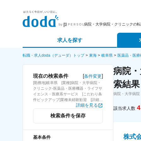
病院・大学病院・クリニックの転
求人を探す
詳細条件から探す
エージェ
転職・求人doda（デューダ）トップ
東海
岐阜県
医薬品・医療
病院・
新着求人から探す
スカウト
[
]
現在の検索条件
条件変更
索結果
[勤務地]岐阜県 [業種]病院・大学病院・
求人特集から探す
パートナ
クリニック-医薬品・医療機器・ライフサ
病院・大学病院
イエンス・医療系サービス [こだわり条
件ピックアップ]業種未経験歓迎 [詳細条
詳細を見る
件](募集・採用情報)業種未経験歓迎
4
該当求人数
検索条件を保存
株式
基本条件