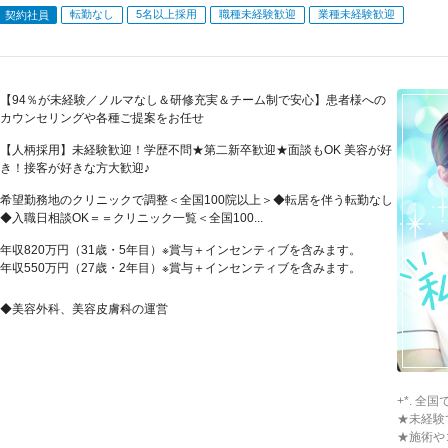
転勤なし
5名以上採用
職種未経験歓迎
業種未経験歓迎
契約社員
【94％が未経験／ノルマなし＆研修充実＆チーム制で安心】患者様への
カウンセリングや各種ご提案をお任せ
【人柄採用】未経験歓迎！学歴不問★第二新卒歓迎★面談もOK 美容が好
き！接客が好きな方大歓迎♪
希望勤務地のクリニックで調整＜全国100院以上＞◆転居を伴う転勤なし
◆入職日相談OK＝＝クリニック一覧＜全国100...
年収820万円（31歳・5年目）※賞与＋インセンティブを含みます。
年収550万円（27歳・2年目）※賞与＋インセンティブを含みます。
◆美容外科、美容皮膚科の運営
+*. 全
★未経験
★施術や