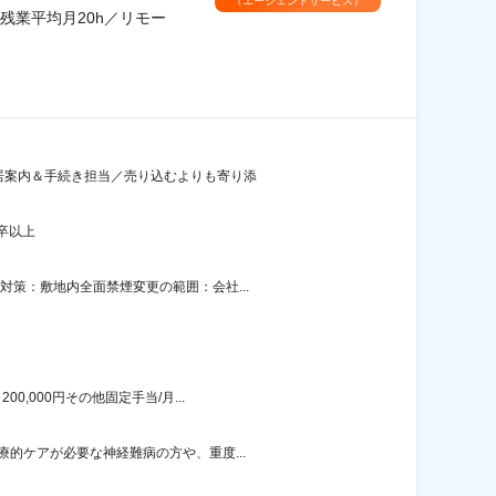
（エージェントサービス）
残業平均月20h／リモー
入居案内＆手続き担当／売り込むよりも寄り添
卒以上
対策：敷地内全面禁煙変更の範囲：会社...
,000円その他固定手当/月...
的ケアが必要な神経難病の方や、重度...