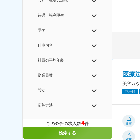
会社・職場の環境
待遇・福利厚生
語学
仕事内容
社員の平均年齢
医療
従業員数
美容カウ
設立
正社員
応募方法
4
この条件の求人数
件
仕事
検索する
対象