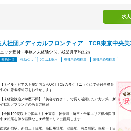
求人
法人社団メディカルフロンティア TCB東京中央美
ニック受付・事務／未経験94%／残業月平均3.2h
転勤なし
5名以上採用
職種未経験歓迎
業種未経験歓迎
契約社員
【ネイル・ピアスも規定内ならOK】TCBの各クリニックにて受付事務を
中心に患者様対応をお任せします
【未経験歓迎／学歴不問】「美容が好き！」で長く活躍したい方／第二新
卒歓迎／ブランクのある方歓迎
【全国100院以上で募集！】★東京・神奈川・埼玉・千葉エリア積極採用
中★転居を伴う転勤なし★希望エリアに配属します...
西武新宿駅、新宿三丁目駅、高田馬場駅、池袋駅、有楽町駅、銀座一丁目