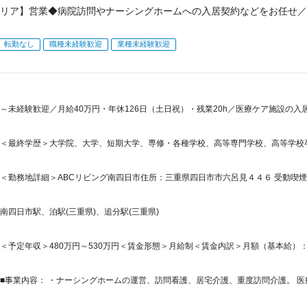
リア】営業◆病院訪問やナーシングホームへの入居契約などをお任せ／
転勤なし
職種未経験歓迎
業種未経験歓迎
～未経験歓迎／月給40万円・年休126日（土日祝）・残業20h／医療ケア施設の
＜最終学歴＞大学院、大学、短期大学、専修・各種学校、高等専門学校、高等学校
＜勤務地詳細＞ABCリビング南四日市住所：三重県四日市市六呂見４４６ 受動喫煙
南四日市駅、泊駅(三重県)、追分駅(三重県)
＜予定年収＞480万円～530万円＜賃金形態＞月給制＜賃金内訳＞月額（基本給）：200
■事業内容： ・ナーシングホームの運営、訪問看護、居宅介護、重度訪問介護。 医療