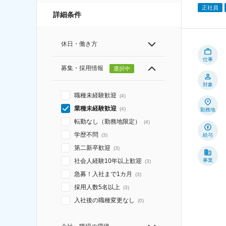
正社員
詳細条件
休日・働き方
仕事
募集・採用情報
選択中
対象
職種未経験歓迎
(
4
)
業種未経験歓迎
(
4
)
勤務地
転勤なし（勤務地限定）
(
4
)
学歴不問
給与
(
3
)
第二新卒歓迎
(
3
)
事業
社会人経験10年以上歓迎
(
3
)
急募！入社まで1カ月
(
3
)
採用人数5名以上
(
3
)
入社後の職種変更なし
(
0
)