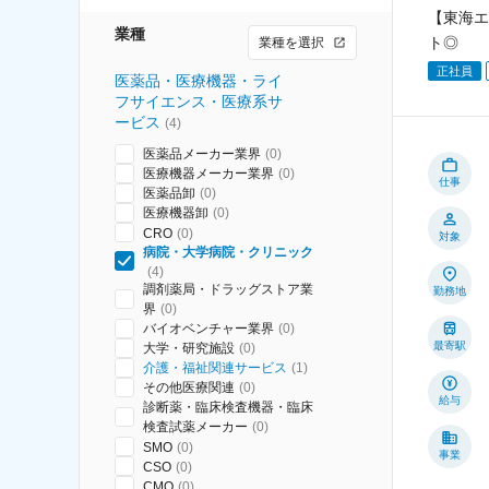
【東海エ
業種
ト◎
業種を選択
正社員
医薬品・医療機器・ライ
フサイエンス・医療系サ
ービス
(
4
)
医薬品メーカー業界
(
0
)
医療機器メーカー業界
(
0
)
仕事
医薬品卸
(
0
)
医療機器卸
(
0
)
CRO
(
0
)
対象
病院・大学病院・クリニック
(
4
)
調剤薬局・ドラッグストア業
勤務地
界
(
0
)
バイオベンチャー業界
(
0
)
最寄駅
大学・研究施設
(
0
)
介護・福祉関連サービス
(
1
)
その他医療関連
(
0
)
給与
診断薬・臨床検査機器・臨床
検査試薬メーカー
(
0
)
SMO
(
0
)
事業
CSO
(
0
)
CMO
(
0
)