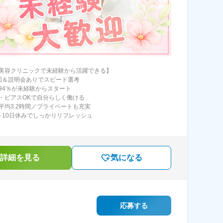
美容クリニックで未経験から活躍できる】
回＆説明会ありでスピード選考
94％が未経験からスタート
・ピアスOKで自分らしく働ける
平均3.2時間／プライベートも充実
～10日休みでしっかりリフレッシュ
詳細を見る
気になる
応募する