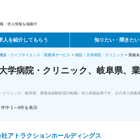
職・求人情報を掲載中
求人を紹介してもらう
知りたい・聞きたい
ントサービス
転職ノウハウ
機器・ライフサイエンス・医療系サービス
病院・大学病院・クリニック
業種未
大学病院・クリニック、岐阜県、業
サービス
データで見る転職
ーエージェントサービス
コラム・インタビュー
・クリニック、岐阜県、業種未経験歓迎の転職・求人検索結果です。左の求人検索
転職Q&A
件中
1～4
件
を表示
会社アトラクションホールディングス