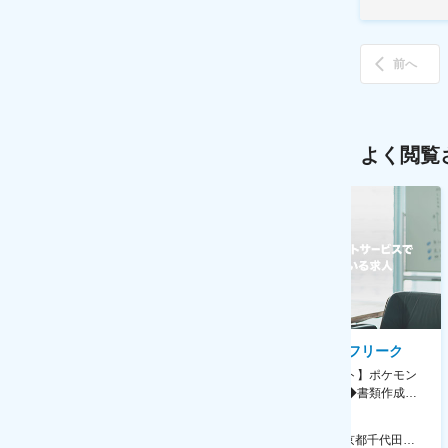
前へ
よく閲覧
AGC株式会社
株式会社ゲームフリーク
【横浜※一般職/転勤なし】庶
【庶務アシスタント】ポケモン
務・事務担当～開発部材の発注
シリーズ開発企業◆書類作成・
やDXに向けたシステム利用等～
データ入力など◆年休126日・
食事補助あり◎
AGC横浜テクニカルセンター 住所：神奈川県横浜市鶴見区末広町1-1 勤務地最寄駅：JR線／弁天橋駅 受動喫煙対策：敷地内喫煙可能場所あり 変更の範囲：無
本社 住所：東京都千代田区神田錦町2-2-1 KANDASQUARE 受動喫煙対策：屋内全面禁煙 変更の範囲：会社の定める事業所