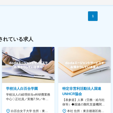
1
されている求人
学校法人白百合学園
特定非営利活動法人国連
UNHCR協会
学校法人の経理担当※科研費業務
中心◇正社員／実働7.5h／年休
【表参道】人事（労務・給与社
130日／1881年創立の伝統女子
保等）◆国連の難民支援機関の
大学
活動を支える日本公式支援窓口
白百合女子大学 住所：東京都調布市緑ヶ丘1-25 勤務地最寄駅：京王線／仙川駅 受動喫煙対策：屋内全面禁煙 変更の範囲：会社の定める事業所
本社 住所：東京都港区南青山6-10-11 ウェスレーセンター3F 勤務地最寄駅：地下鉄各線／表参道駅 受動喫煙対策：屋内全面禁煙 変更の範囲：会社の定める事業所（リモートワーク含む）