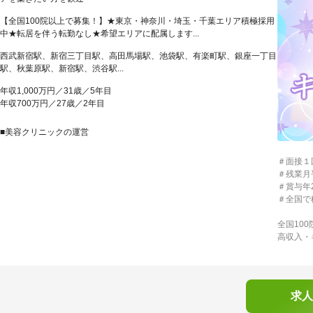
【全国100院以上で募集！】★東京・神奈川・埼玉・千葉エリア積極採用
中★転居を伴う転勤なし★希望エリアに配属します...
西武新宿駅、新宿三丁目駅、高田馬場駅、池袋駅、有楽町駅、銀座一丁目
駅、秋葉原駅、新宿駅、渋谷駅...
年収1,000万円／31歳／5年目
年収700万円／27歳／2年目
■美容クリニックの運営
＃面接１
＃残業月
＃賞与年
＃全国で
全国10
高収入・
求人