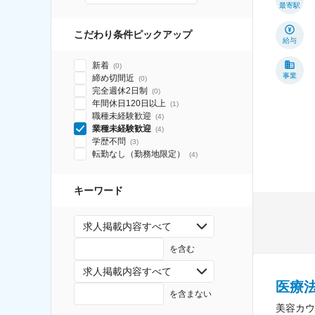
最寄駅
こだわり条件ピックアップ
給与
新着
(
0
)
事業
締め切間近
(
0
)
完全週休2日制
(
0
)
年間休日120日以上
(
1
)
職種未経験歓迎
(
4
)
業種未経験歓迎
(
4
)
学歴不問
(
3
)
転勤なし（勤務地限定）
(
4
)
キーワード
求人掲載内容すべて
を含む
求人掲載内容すべて
医療
を含まない
美容カウ