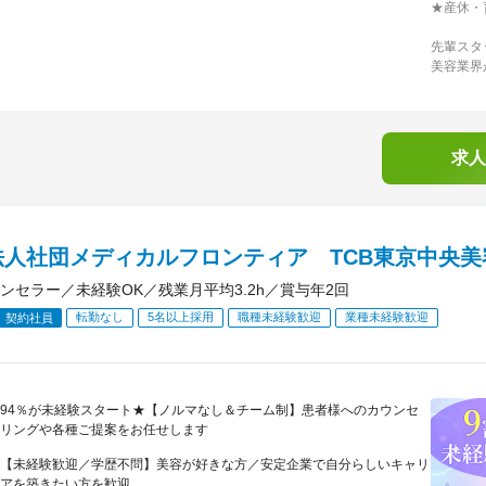
★産休・
先輩スタ
美容業界
求人
法人社団メディカルフロンティア TCB東京中央美
ンセラー／未経験OK／残業月平均3.2h／賞与年2回
転勤なし
5名以上採用
職種未経験歓迎
業種未経験歓迎
契約社員
94％が未経験スタート★【ノルマなし＆チーム制】患者様へのカウンセ
リングや各種ご提案をお任せします
【未経験歓迎／学歴不問】美容が好きな方／安定企業で自分らしいキャリ
アを築きたい方を歓迎