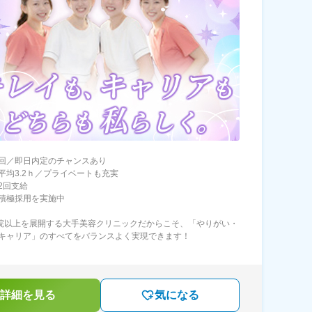
回／即日内定のチャンスあり
平均3.2ｈ／プライベートも充実
2回支給
積極採用を実施中
0院以上を展開する大手美容クリニックだからこそ、「やりがい・
キャリア」のすべてをバランスよく実現できます！
詳細を見る
気になる