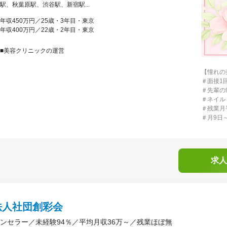
駅、秋葉原駅、渋谷駅、新宿駅...
年収450万円／25歳・3年目・東京
年収400万円／22歳・2年目・東京
■美容クリニックの運営
【憧れの
＃面接1
＃先輩の
＃ネイル
＃残業月
＃月9日
求人
法人社団創彩会
ンセラー／未経験94％／平均月収36万～／残業ほぼ無