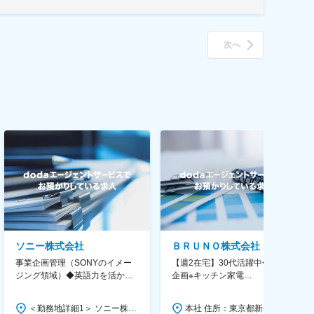
次へ
ソニー株式会社
ＢＲＵＮＯ株式会社
事業企画管理（SONYのイメー
【週2在宅】30代活躍中◆商品
ジング領域）◆英語力を活か
企画※キッチン家電
す/CFO管轄＃SECCFO0027
◆「BRUNO」新商品の企画／企
画～調達／働き方◎
＜勤務地詳細1＞ ソニー株式会社 住所：神奈川県横浜市西区みなとみらい5-1-1 受動喫煙対策：屋内全面禁煙 ＜勤務地詳細2＞ ソニーシティ大崎 住所：東京都品川区大崎2-10-1 勤務地最寄駅：JR線／大崎駅 受動喫煙対策：屋内全面禁煙 変更の範囲：会社の定める事業所（リモートワーク含む）
本社 住所：東京都新宿区西新宿6丁目22-1 新宿スクエアタワー B1階 勤務地最寄駅：東京メトロ丸ノ内線／西新宿駅 受動喫煙対策：屋内全面禁煙 変更の範囲：会社の定める事業所（リモートワーク含む）