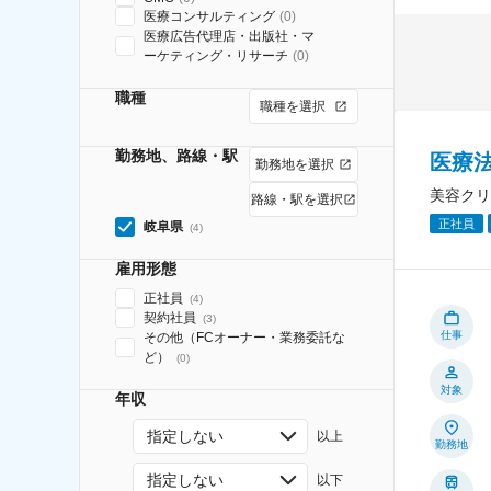
医療コンサルティング
(
0
)
医療広告代理店・出版社・マ
ーケティング・リサーチ
(
0
)
職種
職種を選択
勤務地、路線・駅
医療
勤務地を選択
美容クリ
路線・駅を選択
正社員
岐阜県
(
4
)
雇用形態
正社員
(
4
)
契約社員
(
3
)
仕事
その他（FCオーナー・業務委託な
ど）
(
0
)
対象
年収
指定しない
以上
勤務地
指定しない
以下