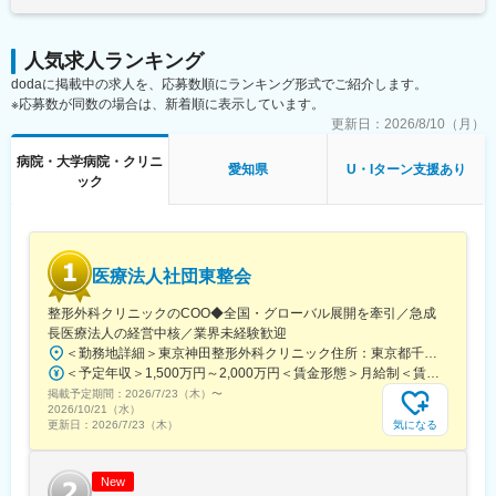
人気求人ランキング
dodaに掲載中の求人を、応募数順にランキング形式でご紹介します。
※応募数が同数の場合は、新着順に表示しています。
更新日：
2026/8/10（月）
病院・大学病院・クリニ
愛知県
U・Iターン支援あり
ック
医療法人社団東整会
整形外科クリニックのCOO◆全国・グローバル展開を牽引／急成
長医療法人の経営中核／業界未経験歓迎
＜勤務地詳細＞東京神田整形外科クリニック住所：東京都千代田区鍛冶町2丁目8-6 メディカルプライム神田3F勤務地最寄駅：JR山手線／神田駅受動喫煙対策：屋内全面禁煙変更の範囲：会社の定める事業所
＜予定年収＞1,500万円～2,000万円＜賃金形態＞月給制＜賃金内訳＞月額（基本給）：1,200,000円～1,500,000円＜月給＞1,200,000円～1,500,000円＜昇給有無＞有＜残業手当＞有＜給与補足＞※経験やスキルを考慮して決定します。■昇給：年1回■賞与：年2回賃金はあくまでも目安の金額であり、選考を通じて上下する可能性があります。月給(月額)は固定手当を含めた表記です。
掲載予定期間：
2026/7/23（木）
〜
2026/10/21（水）
気になる
更新日：
2026/7/23（木）
New