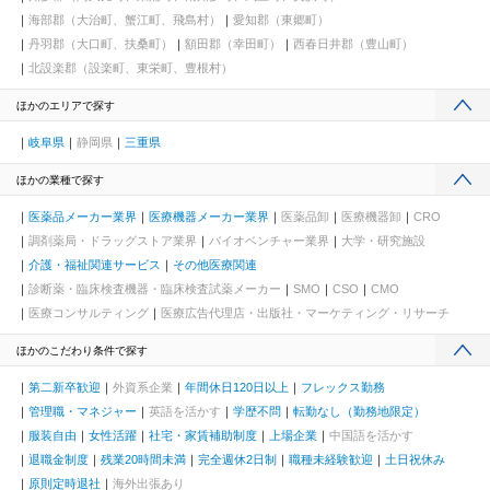
海部郡（大治町、蟹江町、飛島村）
愛知郡（東郷町）
丹羽郡（大口町、扶桑町）
額田郡（幸田町）
西春日井郡（豊山町）
北設楽郡（設楽町、東栄町、豊根村）
ほかのエリアで探す
岐阜県
静岡県
三重県
ほかの業種で探す
医薬品メーカー業界
医療機器メーカー業界
医薬品卸
医療機器卸
CRO
調剤薬局・ドラッグストア業界
バイオベンチャー業界
大学・研究施設
介護・福祉関連サービス
その他医療関連
診断薬・臨床検査機器・臨床検査試薬メーカー
SMO
CSO
CMO
医療コンサルティング
医療広告代理店・出版社・マーケティング・リサーチ
ほかのこだわり条件で探す
第二新卒歓迎
外資系企業
年間休日120日以上
フレックス勤務
管理職・マネジャー
英語を活かす
学歴不問
転勤なし（勤務地限定）
服装自由
女性活躍
社宅・家賃補助制度
上場企業
中国語を活かす
退職金制度
残業20時間未満
完全週休2日制
職種未経験歓迎
土日祝休み
原則定時退社
海外出張あり