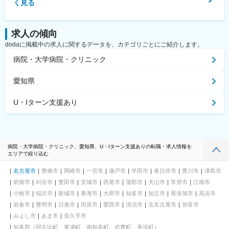
く見る
求人の傾向
dodaに掲載中の求人に関するデータを、カテゴリごとにご紹介します。
病院・大学病院・クリニック
愛知県
U・Iターン支援あり
病院・大学病院・クリニック、愛知県、U・Iターン支援ありの転職・求人情報を
エリアで絞り込む
名古屋市
豊橋市
岡崎市
一宮市
瀬戸市
半田市
春日井市
豊川市
津島市
碧南市
刈谷市
豊田市
安城市
西尾市
蒲郡市
犬山市
常滑市
江南市
小牧市
稲沢市
新城市
東海市
大府市
知多市
知立市
尾張旭市
高浜市
岩倉市
豊明市
日進市
田原市
愛西市
清須市
北名古屋市
弥富市
みよし市
あま市
長久手市
知多郡（阿久比町、東浦町、南知多町、武豊町、美浜町）