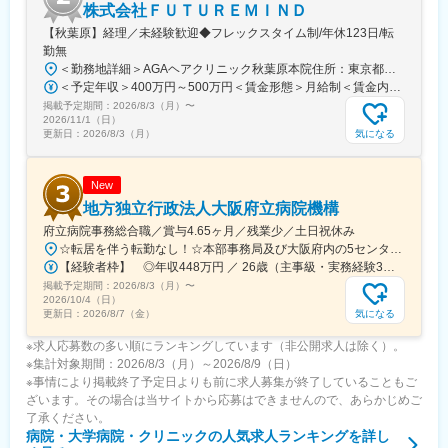
株式会社ＦＵＴＵＲＥＭＩＮＤ
【秋葉原】経理／未経験歓迎◆フレックスタイム制/年休123日/転
勤無
＜勤務地詳細＞AGAヘアクリニック秋葉原本院住所：東京都千代田区外神田3-12-8 住友不動産秋葉原ビル9F受動喫煙対策：屋内全面禁煙変更の範囲：会社の定める事業所（リモートワーク含む）
＜予定年収＞400万円～500万円＜賃金形態＞月給制＜賃金内訳＞月額（基本給）：275,000円～350,000円＜月給＞275,000円～350,000円＜昇給有無＞有＜残業手当＞有＜給与補足＞■ 多職種手当:5万円（複数の職種をマルチに対応するスタッフへの手当） ■ 多エリア手当:4万円（複数の拠点を横断してくれるスタッフへの手当） ■ 役職手当:0～52万円■ 達成手当：0～100万円（半期評価によって増減する手当）賃金はあくまでも目安の金額であり、選考を通じて上下する可能性があります。月給(月額)は固定手当を含めた表記です。
掲載予定期間：
2026/8/3（月）
〜
2026/11/1（日）
気になる
更新日：
2026/8/3（月）
New
地方独立行政法人大阪府立病院機構
府立病院事務総合職／賞与4.65ヶ月／残業少／土日祝休み
☆転居を伴う転勤なし！☆本部事務局及び大阪府内の5センターの中から配属先を決定します♪◎本部事務局／大阪国際がんセンター└大阪府大阪市中央区大手前3-1-69◎大阪急性期・総合医療センター└大阪府大阪市住吉区万代東3-1-56◎大阪はびきの医療センター└大阪府羽曳野市はびきの3-7-1◎大阪精神医療センター└大阪府枚方市宮之坂3-16-21◎大阪母子医療センター└大阪府和泉市室堂町840
【経験者枠】 ◎年収448万円 ／ 26歳（主事級・実務経験3年）
掲載予定期間：
2026/8/3（月）
〜
2026/10/4（日）
気になる
更新日：
2026/8/7（金）
※求人応募数の多い順にランキングしています（非公開求人は除く）。
※集計対象期間：2026/8/3（月）～2026/8/9（日）
※事情により掲載終了予定日よりも前に求人募集が終了していることもご
ざいます。その場合は当サイトから応募はできませんので、あらかじめご
了承ください。
病院・大学病院・クリニック
の人気求人ランキングを詳し