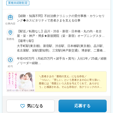
直行直帰となります。
業種未経験歓迎
今後愛知県への施設展開を予定しており、近々こちらの施設をメ
インに担当をしていただく予定です。
ゆくゆくは東海エリア（愛知県・岐阜県・三重県）担当として幅
【経験・知識不問】不妊治療クリニックの受付事務・カウンセリ
広くお任せしていきたいと考えております。
ング◆ホスピタリティで患者さまを支える仕事
仕事内容
■働き方：
【駅近／転勤なし】品川・渋谷・新宿・日本橋・丸の内・名古
・入居者対応等が土曜になる場合、代休取得となります。繁忙期
屋・栄・神戸・博多★新規開院（栄・新宿）オープニングスタッ
は土曜出勤いただくことが多いですが、突発的に発生することは
勤務地
フも大歓迎！日本最大級の不妊治療クリニック＜勤務地＞■東京丸
【最寄り駅】
ありません。
の内本院：東京都千代田区大手町1-1-3 大手センタービル1階■新
大手町駅(東京都)、新宿駅、渋谷駅、日本橋駅(東京都)、品川駅、
・残業平均月20h、年間休日126日、直行直帰可など働きやすい環
宿院：東京都新宿区新宿3-25-1 ヒューリック新宿ビル10階■新宿
名古屋駅、栄駅(愛知県)、三宮駅(神戸新交通)、博多駅、二重橋前
境です。
西口院：東京都新宿区西新宿一丁目9番 明治安田新宿ビル■渋谷
駅、新宿駅(東京メトロ)、新宿西口駅、三越前駅、北品川駅、近鉄
院：東京都渋谷区渋谷1-10-9 MIYAMASU TOWER2階■日本橋院：
年収430万円（月給25万円＋諸手当＋賞与）入社1年／25歳／経験
名古屋駅、栄町駅(愛知県)、神戸三宮駅(阪神)、東京駅、茅場町
変更の範囲：会社の定める業務
東京都中央区日本橋2-5-1 日本橋高島屋S.C.新館4階■品川院：東
／リーダー経験
駅、名鉄名古屋駅、久屋大通駅、三ノ宮駅
給与
京都港区港南2-15-2 品川インターシティS&R棟5階■名古屋駅前
年収390万円（月給27万円＋諸手当＋賞与）入社2年／35歳／未経
院：愛知県名古屋市中村区名駅3-28-12 大名古屋ビルヂング8階■
験／接客経験有
名古屋栄院：愛知県名古屋市中区錦三丁目25番1号 ザ・ランドマ
＼患者さまの「最初の支え」になる存在／
「つらい」「苦しい」という患者さまの心に寄り添い、
ーク名古屋栄16階■神戸三宮院：兵庫県神戸市中央区雲井通7丁目
最後には「母親という人生を与えてくれて、ありがと
1-1 ミント神戸 15階■博多駅前院：福岡県福岡市博多区博多駅東2-
う」と感謝される。そんな存在が、当クリニックのスタ
5-33 ゲートスクエア博多駅前3階※受動喫煙対策あり
ッフです。
気になる
応募する