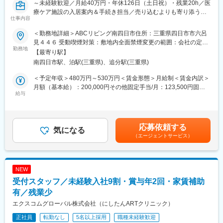
～未経験歓迎／月給40万円・年休126日（土日祝）・残業20h／医
療ケア施設の入居案内＆手続き担当／売り込むよりも寄り添う。
仕事内容
ホスピタリティ活かせるお仕事です～
＜勤務地詳細＞ABCリビング南四日市住所：三重県四日市市六呂
■業務内容：
見４４６ 受動喫煙対策：敷地内全面禁煙変更の範囲：会社の定め
障がい者・難病者のナーシングホーム（ABCリビング）の入居営
勤務地
る事業所（リモートワーク含む）
【最寄り駅】
業をお任せします。ご家族様・ご利用者様に寄り添い提案をして
南四日市駅、泊駅(三重県)、追分駅(三重県)
いただきます。信頼関係の構築も大切な業務となります。
＜予定年収＞480万円～530万円＜賃金形態＞月給制＜賃金内訳＞
■具体的には：
月額（基本給）：200,000円その他固定手当/月：123,500円固定
◇病院等への訪問営業
給与
残業手当/月：76,500円（固定残業時間30時間0分/月）超過した時
◇施設見学対応
間外労働の残業手当は追加支給＜月給＞400,000円（一律手当を
◇入居契約
含む）＜昇給有無＞有＜残業手当＞有＜給与補足＞※上限年収はイ
◇各種書類回収
ンセンティブを含んだ金額です。■昇給：年1回■賞与：なし■イン
応募依頼する
◇看護師・管理者との連携
気になる
センティブあり賃金はあくまでも目安の金額であり、選考を通じ
（エージェントサービス）
◇（一部）見学・入居の際の利用者の送迎
て上下する可能性があります。月給(月額)は固定手当を含めた表記
※社有車・ガソリンカード・ETCカード貸与
です。
※相談しやすい環境です。
※先輩社員のOJTのもと業務を覚えていただきます。
NEW
※施設が増えるまではリモートワークを中心にし、三重県の現場に
受付スタッフ／未経験入社9割・賞与年2回・家賃補助
も通いながらの業務となる予定です。
有／残業少
■担当：
エクスコムグローバル株式会社（にしたんARTクリニック）
2026年7月に開所予定のABCリビング南四日市の入居営業をご担
正社員
転勤なし
5名以上採用
職種未経験歓迎
当いただきます。開所までは、自宅から営業先（病院など）への