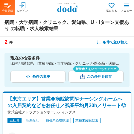
会員登録
ログイン
気になる
メニュー
病院・大学病院・クリニック、愛知県、U・Iターン支援あ
り
の転職・求人検索結果
2
条件で並び替え
件
現在の検索条件
[勤務地]愛知県 [業種]病院・大学病院・クリニック-医薬品・医療機器・ライフサイエンス・医療系サービス [詳細条件](待遇・福利厚生)U・Iターン支援あり
新着求人をいつでもチェック
条件の変更
この条件を保存
【東海エリア】営業◆病院訪問やナーシングホームへ
の入居契約などをお任せ／残業平均月20h／リモート◎
株式会社アトラクションホールディングス
正社員
転勤なし
職種未経験歓迎
業種未経験歓迎