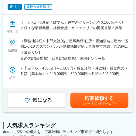
正社員
業種未経験歓迎
【「とんかつ新宿さぼてん」運営のグリーンハウス100％子会社
／様々な業界業種に社員食堂・カフェテリアの提案営業／異業界
仕事内容
中途入社者が多数活躍】
＜勤務地詳細＞中部支社(名古屋事業所)住所：愛知県名古屋市中区
■募集背景
錦1-6-10 スズワンビル 3F勤務地最寄駅：名古屋市営線／丸の内駅
当社はグリーンハウスグループとして、ビジネス＆インダストリ
勤務地
受動喫煙対策：屋内喫煙可能場所あり変更の範囲：会社の定める
【最寄り駅】
ー領域の社員食堂・カフェテリアの委託運営を展開しています。
事業所（リモートワーク含む）
丸の内駅(愛知県)、伏見駅(愛知県)、国際センター駅
需要拡大に伴い、新規営業を担う営業開発部門を増強するための
募集です。
＜予定年収＞450万円～600万円＜賃金形態＞月給制＜賃金内訳＞
月額（基本給）：245,000円～320,000円＜月給＞245,000円～
■業務内容
給与
320,000円＜昇給有無＞有＜残業手当＞有＜給与補足＞※上記金額
企業食堂・カフェテリア運営の新規受託を獲得するための提案営
は月給12カ月分と年間賞与を加えた金額イメージ※残業代につい
業を担当します。
ては見なし残業手当を含む職務手当を支給（詳細は面接時にご確
受注後の運営は専門の運営部隊がいるため、お客様への提案に専
認ください ※時間超過分は計算支給）※スキル・ご経験に応じて
応募依頼する
念できる組織体制です。
気になる
決定します※管理監督者としての採用の場合は、残業手当・休日手
（エージェントサービス）
当の支給はなし（職務手当にて支給）賃金はあくまでも目安の金
＜主な業務＞
額であり、選考を通じて上下する可能性があります。月給(月額)は
・新規開拓
固定手当を含めた表記です。
└既存顧客やグループ内からの紹介、反響（問い合わせ）への対
人気求人ランキング
応 8割
dodaに掲載中の求人を、応募数順にランキング形式でご紹介します。
└テレマーケティング 2割