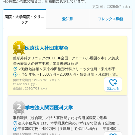
※応募数が同数の場合は、新着順に表示しています。
・クライアントとの商談
└社員食堂開設に当たり、「どのようなメニューにしたい？どん
更新日：
2026/8/7（金）
なコンセプトの食堂としたいか？」 など詳細内容を提案しま
病院・大学病院・クリニ
す。
愛知県
フレックス勤務
ック
・社内関係部署との企画立案
└営業部隊、サポート部隊、管理栄養士、アフターフォロー部
隊 など他部署の方々と連携して準備を進めます。
・競合他社とのコンペ
ご契約を頂くまでに説明会＆試食会を重ねていきます。平均4～5
医療法人社団東整会
社程度で競合となります。
整形外科クリニックのCOO◆全国・グローバル展開を牽引／急成
■魅力ポイント
長医療法人の経営中核／業界未経験歓迎
・フランチャイズのようなメニュー固定がなく、メニューを含め
＜勤務地詳細＞東京神田整形外科クリニック住所：東京都千代田区鍛冶町2丁目8-6 メディカルプライム神田3F勤務地最寄駅：JR山手線／神田駅受動喫煙対策：屋内全面禁煙変更の範囲：会社の定める事業所
た提案が可能です。
＜予定年収＞1,500万円～2,000万円＜賃金形態＞月給制＜賃金内訳＞月額（基本給）：1,200,000円～1,500,000円＜月給＞1,200,000円～1,500,000円＜昇給有無＞有＜残業手当＞有＜給与補足＞※経験やスキルを考慮して決定します。■昇給：年1回■賞与：年2回賃金はあくまでも目安の金額であり、選考を通じて上下する可能性があります。月給(月額)は固定手当を含めた表記です。
・社食を持っている企業向けの提案のため、顧客先はプライム上
掲載予定期間：
2026/7/23（木）
〜
場企業などの超大手を担当することも多く、スキルアップが可能
2026/10/21（水）
です。
気になる
更新日：
2026/7/23（木）
・グループで手掛けている有名レストラン・ホテル等のノウハウ
を生かした、顧客満足度高いサービス提供を行うことが可能で
す。
学校法人関西医科大学
■組織構成
事務職員（総合職）／法人事務局または各附属病院で勤務
部長（1名）、副部長（1名）、アシスタント・マネージャー(１
法人事務局および、本学附属病院のいずれかで勤務（全勤務地、最寄り駅から徒歩5分以内）【関西医科大学 法人事務局】大阪府枚方市新町2丁目5-1■京阪本線 枚方市駅～徒歩5分※京阪 枚方市駅まで…・京阪 京橋駅から特急乗車14分・京阪 中書島駅から特急乗車16分【附属病院】大阪府枚方市新町2丁目3-1■京阪本線 枚方市駅～徒歩3分【総合医療センター】大阪府守口市文園町10-15■京阪本線 滝井駅～徒歩3分■地下鉄谷町線・今里筋線 太子橋今市駅～徒歩5分 ※京阪 滝井駅まで… ・京阪 京橋駅から各停乗車9分 ※谷町線 太子橋今市駅まで…・谷町線 大日駅から乗車8分・谷町線 東梅田駅から乗車13分【香里病院】大阪府寝屋川市香里本通町8-45■京阪本線 香里園駅～徒歩1分 ※京阪 香里園駅まで… ・京阪 京橋駅・樟葉駅から準急乗車15分 ・京阪中書島駅から準急乗車35分（特急乗車、枚方市駅で乗り換えると25分） ◎経験・能力など適性を考慮し配属します。 ※転居を伴う転勤なし※U・Iターン歓迎
名)、メンバー（２名)
年収350万円～450万円（役職無しで採用の場合） 年収450万円～550万円（主任級で採用の場合）
掲載予定期間：
2026/6/29（月）
〜