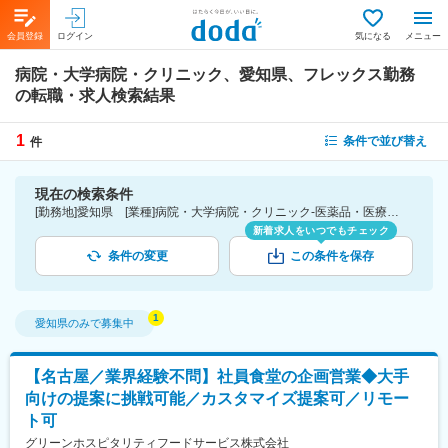
会員登録
ログイン
気になる
メニュー
病院・大学病院・クリニック、愛知県、フレックス勤務
の転職・求人検索結果
1
条件で並び替え
件
現在の検索条件
[勤務地]愛知県 [業種]病院・大学病院・クリニック-医薬品・医療機器・ライフサイエンス・医療系サービス [詳細条件](休日・働き方)フレックス勤務
新着求人をいつでもチェック
条件の変更
この条件を保存
愛知県
のみで募集中
【名古屋／業界経験不問】社員食堂の企画営業◆大手
向けの提案に挑戦可能／カスタマイズ提案可／リモー
ト可
グリーンホスピタリティフードサービス株式会社