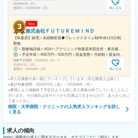
■働き方｜柔軟＆効率的な環境
2026/8/30（日）
・働きやすい柔軟な就労環境(フレックス制度、リモート可、時短
気になる
更新日：
2026/6/29（月）
制度等)、残業も月20～30時間程度です（繁忙期による）。
・営業担当とお客様とのタッチポイントを増やすため、様々な事
を仕組化して効率を上げています。
New
株式会社ＦＵＴＵＲＥＭＩＮＤ
■こんな方に向いています
【秋葉原】経理／未経験歓迎◆フレックスタイム制/年休123日/転
・決まった商材ではなく、お客様に合わせた最適なサービスを提
勤無
案したい
＜勤務地詳細＞AGAヘアクリニック秋葉原本院住所：東京都千代田区外神田3-12-8 住友不動産秋葉原ビル9F受動喫煙対策：屋内全面禁煙変更の範囲：会社の定める事業所（リモートワーク含む）
・フードサービス、施設運営など“形に残るサービス”を提案したい
＜予定年収＞400万円～500万円＜賃金形態＞月給制＜賃金内訳＞月額（基本給）：275,000円～350,000円＜月給＞275,000円～350,000円＜昇給有無＞有＜残業手当＞有＜給与補足＞■ 多職種手当:5万円（複数の職種をマルチに対応するスタッフへの手当） ■ 多エリア手当:4万円（複数の拠点を横断してくれるスタッフへの手当） ■ 役職手当:0～52万円■ 達成手当：0～100万円（半期評価によって増減する手当）賃金はあくまでも目安の金額であり、選考を通じて上下する可能性があります。月給(月額)は固定手当を含めた表記です。
・成長性のあるマーケットでキャリアを築きたい
掲載予定期間：
2026/8/3（月）
〜
2026/11/1（日）
変更の範囲：会社の定める業務
気になる
更新日：
2026/8/3（月）
※求人応募数の多い順にランキングしています（非公開求人は除く）。
※集計対象期間：2026/7/31（金）～2026/8/6（木）
※事情により掲載終了予定日よりも前に求人募集が終了していることもご
ざいます。その場合は当サイトから応募はできませんので、あらかじめご
了承ください。
病院・大学病院・クリニック
の人気求人ランキングを詳し
く見る
求人の傾向
dodaに掲載中の求人に関するデータを、カテゴリごとにご紹介します。