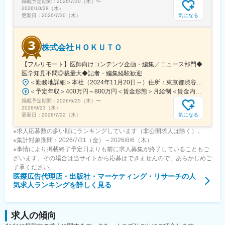
掲載予定期間：
2026/7/30（木）
〜
となっています。
2026/10/28（水）
気になる
更新日：
2026/7/30（木）
変更の範囲：会社の定める業務
株式会社ＨＯＫＵＴＯ
【フルリモート】医師向けコンテンツ企画・編集／ニュース部門◆
医学知見不問◎裁量大◆記者・編集経験歓迎
＜勤務地詳細＞本社（2024年11月20日～）住所：東京都渋谷区渋谷一丁目12番2 クロスオフィス渋谷311受動喫煙対策：屋内全面禁煙変更の範囲：会社の定める事業所（リモートワーク含む）
＜予定年収＞400万円～800万円＜賃金形態＞月給制＜賃金内訳＞月額（基本給）：241,565円～483,130円固定残業手当/月：91,768円～183,536円（固定残業時間45時間0分/月）超過した時間外労働の残業手当は追加支給＜月給＞333,333円～666,666円（一律手当を含む）＜昇給有無＞有＜残業手当＞有＜給与補足＞※実績やご経験、スキルを考慮し、当社規定に基づいて決定します。賃金はあくまでも目安の金額であり、選考を通じて上下する可能性があります。月給(月額)は固定手当を含めた表記です。
掲載予定期間：
2026/6/25（木）
〜
2026/9/23（水）
気になる
更新日：
2026/7/22（水）
※求人応募数の多い順にランキングしています（非公開求人は除く）。
※集計対象期間：2026/7/31（金）～2026/8/6（木）
※事情により掲載終了予定日よりも前に求人募集が終了していることもご
ざいます。その場合は当サイトから応募はできませんので、あらかじめご
了承ください。
医療広告代理店・出版社・マーケティング・リサーチ
の人
気求人ランキングを詳しく見る
求人の傾向