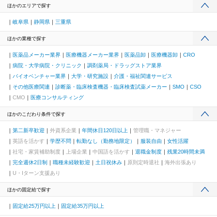
ほかのエリアで探す
岐阜県
静岡県
三重県
ほかの業種で探す
医薬品メーカー業界
医療機器メーカー業界
医薬品卸
医療機器卸
CRO
病院・大学病院・クリニック
調剤薬局・ドラッグストア業界
バイオベンチャー業界
大学・研究施設
介護・福祉関連サービス
その他医療関連
診断薬・臨床検査機器・臨床検査試薬メーカー
SMO
CSO
CMO
医療コンサルティング
ほかのこだわり条件で探す
第二新卒歓迎
外資系企業
年間休日120日以上
管理職・マネジャー
英語を活かす
学歴不問
転勤なし（勤務地限定）
服装自由
女性活躍
社宅・家賃補助制度
上場企業
中国語を活かす
退職金制度
残業20時間未満
完全週休2日制
職種未経験歓迎
土日祝休み
原則定時退社
海外出張あり
U・Iターン支援あり
ほかの固定給で探す
固定給25万円以上
固定給35万円以上