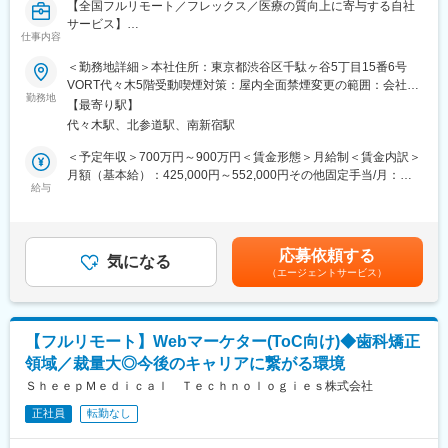
【全国フルリモート／フレックス／医療の質向上に寄与する自社
サービス】
仕事内容
■担当業務
＜勤務地詳細＞本社住所：東京都渋谷区千駄ヶ谷5丁目15番6号
「ヒポクラ」という医師専用のWebサービスのプロダクトマネー
VORT代々木5階受動喫煙対策：屋内全面禁煙変更の範囲：会社の
ジャーをお任せします。
勤務地
定める事業所（リモートワーク含む）
【最寄り駅】
代々木駅、北参道駅、南新宿駅
「ヒポクラ」：約75,000人以上の医師が参加する日本最大級の医
師専用SNS。医師が専門外の事象に遭遇した際に他の医師より知
＜予定年収＞700万円～900万円＜賃金形態＞月給制＜賃金内訳＞
見を得られるオンライン医局”として拡大中。
月額（基本給）：425,000円～552,000円その他固定手当/月：
給与
10,000円固定残業手当/月：153,000円～197,600円（固定残業時
■具体的な業務内容
間45時間0分/月）超過した時間外労働の残業手当は追加支給＜月
・プロダクトのビジョンと戦略の策定・推進
給＞588,000円～759,600円（一律手当を含む）＜昇給有無＞有＜
・市場・競合・ユーザー分析
残業手当＞有＜給与補足＞固定手当として、在宅勤務手当(月1万
応募依頼する
・新サービス、新機能の企画、要件定義、仕様策定
気になる
円)がございます。賃金はあくまでも目安の金額であり、選考を通
（エージェントサービス）
※最近の新機能例：診断RPG
じて上下する可能性があります。月給(月額)は固定手当を含めた表
・既存サービス、企画の運用・改善
記です。
・開発チーム（エンジニア、デザイナー等）との連携とディレク
ション
【フルリモート】Webマーケター(ToC向け)◆歯科矯正
・KPIの設定と進捗管理、データに基づいた改善策の立案と実行
領域／裁量大◎今後のキャリアに繋がる環境
・ロードマップの作成と管理
・部門間（経営層、営業、マーケティング等）の調整
ＳｈｅｅｐＭｅｄｉｃａｌ Ｔｅｃｈｎｏｌｏｇｉｅｓ株式会社
※ご本人の意向および試用期間中の業務状況などを踏まえて適材適
正社員
転勤なし
所を判断していきます。
※少数精鋭で実力主義、かつ積極性・協力性・スピードを重んじる