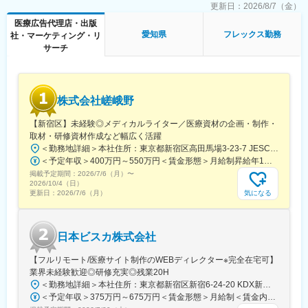
■グループ会社（医療系出版社）の創刊数も業界1位：
トメールのデザイン
更新日：
2026/8/7（金）
グループ会社であるメディカルレビュー社は業界内でトップの自
医療広告代理店・出版
社創刊数を誇っており、そのグループ会社である同社はその創刊
■働き方
愛知県
フレックス勤務
社・マーケティング・リ
数の多さを支えています。
残業時間は10～20時間程とワークライフバランスを整えやすい環
サーチ
境です。
変更の範囲：会社の定める業務
全国フルリモート制を導入しており、場所を縛られず拡大中の自
社サービスに携わりたい方にお勧めです。
四半期に一回程度の対面で会うキックオフの機会もご用意してお
株式会社嵯峨野
ります。
【新宿区】未経験◎メディカルライター／医療資材の企画・制作・
■当社について：
取材・研修資材作成など幅広く活躍
当社は、「テクノロジーの力で人々の健康寿命を延ばす」ことを
＜勤務地詳細＞本社住所：東京都新宿区高田馬場3-23-7 JESCO高田馬場3F受動喫煙対策：屋内全面禁煙変更の範囲：会社の定める事業所（リモートワーク含む）
理念に掲げ、医師専用のWebサービスやアプリを展開していま
＜予定年収＞400万円～550万円＜賃金形態＞月給制昇給年1回、賞与年2回（実績）＜賃金内訳＞月額（基本給）：250,000円～350,000円＜月給＞250,000円～350,000円＜昇給有無＞有＜残業手当＞有＜給与補足＞経験・能力を考慮して決定します賃金はあくまでも目安の金額であり、選考を通じて上下する可能性があります。月給(月額)は固定手当を含めた表記です。
す。
掲載予定期間：
2026/7/6（月）
〜
2026/10/4（日）
当社が提供する「ヒポクラ」は、約70,000人以上の医師が参加す
気になる
更新日：
2026/7/6（月）
る日本最大級の医師専用SNSであり、診療科や地域を超えて医師
同士がつながり、日々の臨床現場での疑問や知見を共有できる“オ
ンライン医局”として多くの医師に活用されています。
日本ビスカ株式会社
コミュニティを通じて、医師は他の専門領域の知見を得たり、診
【フルリモート/医療サイト制作のWEBディレクター※完全在宅可】
療の選択肢を広げたりすることができ、結果的に患者さんにより
業界未経験歓迎◎研修充実◎残業20H
良い医療を届けることにつながっています。単なる情報共有にと
＜勤務地詳細＞本社住所：東京都新宿区新宿6-24-20 KDX新宿6丁目ビル10F勤務地最寄駅：都営大江戸線、東京メトロ副都心線／東新宿駅受動喫煙対策：屋内全面禁煙変更の範囲：会社の定める事業所（リモートワーク含む）
どまらず、医師同士の相互支援を通じて臨床力とモチベーション
＜予定年収＞375万円～675万円＜賃金形態＞月給制＜賃金内訳＞月額（基本給）：250,000円～450,000円＜月給＞250,000円～450,000円＜昇給有無＞有＜残業手当＞有＜給与補足＞■賞与：年2回※25年度実績4.08ヶ月分■昇給：年1回賃金はあくまでも目安の金額であり、選考を通じて上下する可能性があります。月給(月額)は固定手当を含めた表記です。
を高める仕組みを提供している点が、当社サービスの大きな強み