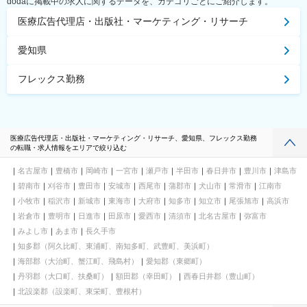
dodaに掲載中の求人に関するデータを、カテゴリごとにご紹介します。
医療広告代理店・出版社・マーケティング・リサーチ
愛知県
フレックス勤務
医療広告代理店・出版社・マーケティング・リサーチ、愛知県、フレックス勤務
の転職・求人情報をエリアで絞り込む
名古屋市
豊橋市
岡崎市
一宮市
瀬戸市
半田市
春日井市
豊川市
津島市
碧南市
刈谷市
豊田市
安城市
西尾市
蒲郡市
犬山市
常滑市
江南市
小牧市
稲沢市
新城市
東海市
大府市
知多市
知立市
尾張旭市
高浜市
岩倉市
豊明市
日進市
田原市
愛西市
清須市
北名古屋市
弥富市
みよし市
あま市
長久手市
知多郡（阿久比町、東浦町、南知多町、武豊町、美浜町）
海部郡（大治町、蟹江町、飛島村）
愛知郡（東郷町）
丹羽郡（大口町、扶桑町）
額田郡（幸田町）
西春日井郡（豊山町）
北設楽郡（設楽町、東栄町、豊根村）