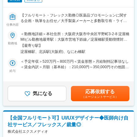
『高額でハードルが高い』という従来のイメージを変え、多くの
方の歯の悩みを解決したいとブランドを育ててきた結果、既に10
万人以上の患者様が笑顔になるお手伝いをしてきました。
【フルリモート・フレックス勤務◎医薬品プロモーションに関す
2022年6月にマーケティングに特化した子会社である
る企画・執筆をお任せ／大手製薬メーカーと多数取引有・ライタ
SheepMedical Technologies株式会社を設立、また同年9月にはク
仕事内容
ー所属業界No.1】
リニックの運営支援を提供する子会社アルディバラン株式会社を
＜勤務地詳細＞本社住所：大阪府大阪市中央区平野町3-2-8 淀屋橋
設立し、キレイライン矯正だけにとどまらず幅広い歯科の領域で
【はじめに】
MIビル勤務地最寄駅：大阪市営地下鉄線／淀屋橋駅受動喫煙対
患者様を笑顔にするサービスを展開しております。
本求人はメディカルライターの募集です。医薬品に関する資料
勤務地
策：屋内全面禁煙変更の範囲：会社の定める事業所（リモートワ
【最寄り駅】
（パンフレットや冊子など）の企画～制作までをお任せします。
ーク含む）
変更の範囲：会社の定める業務
淀屋橋駅、北浜駅(大阪府)、なにわ橋駅
※薬効・薬理作用・成分解説などが書かれた製品情報などのプロモ
ーションです。
＜予定年収＞520万円～800万円＜賃金形態＞月給制特記事項なし
＜賃金内訳＞月額（基本給）：210,000円～350,000円その他固定
【職務内容】
給与
手当/月：22,000円～40,000円＜月給＞232,000円～390,000円＜
■顧客とのミーティング・ディスカッション（ご要望等をヒアリン
昇給有無＞有＜残業手当＞有＜給与補足＞■賞与：年2回（その他
グ）
決算賞与有り）■年収に関しては前職の経験を考慮いたします。■
■原稿作成に必要な情報収集：
昇給：有（年4回人事考課がありますが、原則評価が下がることは
応募依頼する
医学文献検索、お医者様や患者様へのインタビュー、座談会開
気になる
ありません）賃金はあくまでも目安の金額であり、選考を通じて
（エージェントサービス）
催、学会取材などから情報を収集いただきます。
上下する可能性があります。月給(月額)は固定手当を含めた表記で
■原稿作成：
す。
患者様や一般の方向けへの作成もあるため、難しい内容を理解し
やすく、科学的に正しく作成いただきます。
【全国フルリモート可】UI/UXデザイナー◆医師向け自
社サービス／フレックス／裁量◎
【取り扱い製品例】
■医療用医薬品の製品情報概要
株式会社エクスメディオ
■効果効能や臨床試験等のパンフレット