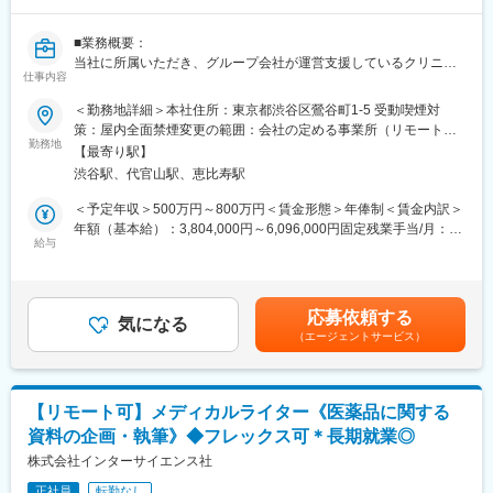
方の歯の悩みを解決したいとブランドを育ててきた結果、既に10
万人以上の患者様が笑顔になるお手伝いをしてきました。
■業務概要：
2022年6月にマーケティングに特化した子会社である
当社に所属いただき、グループ会社が運営支援しているクリニッ
SheepMedical Technologies株式会社を設立、また同年9月にはク
仕事内容
クのマーケティングを行うチームのリーダー候補です。
リニックの運営支援を提供する子会社アルディバラン株式会社を
＜勤務地詳細＞本社住所：東京都渋谷区鶯谷町1-5 受動喫煙対
設立し、キレイライン矯正だけにとどまらず幅広い歯科の領域で
■業務内容詳細：
策：屋内全面禁煙変更の範囲：会社の定める事業所（リモートワ
患者様を笑顔にするサービスを展開しております。
◇2名～のチームマネジメント
勤務地
ーク含む）
【最寄り駅】
◇予実管理
変更の範囲：会社の定める業務
渋谷駅、代官山駅、恵比寿駅
◇予算計画策定
◇マーケティング戦略・戦術立案／実行
＜予定年収＞500万円～800万円＜賃金形態＞年俸制＜賃金内訳＞
◇プロジェクトマネジメント
年額（基本給）：3,804,000円～6,096,000円固定残業手当/月：
※プレイングマネージャーとして、歯科矯正領域のマーケティング
給与
99,000円～159,000円（固定残業時間40時間0分/月）超過した時
戦略～実行まですべてお任せします。当社オリジナルの矯正プロ
間外労働の残業手当は追加支給＜月額＞416,000円～667,000円
ダクトのマーケティングに携われる他、店舗/エリアマーケティン
（12分割）（一律手当を含む）＜昇給有無＞有＜残業手当＞有賃
グのご経験も積むことが可能です。
金はあくまでも目安の金額であり、選考を通じて上下する可能性
応募依頼する
気になる
があります。月給(月額)は固定手当を含めた表記です。
（エージェントサービス）
■事業概要：
親会社であるSheepMedical株式会社では、マウスピース矯正で国
内トップクラスの実績を持つキレイライン矯正のマウスピース等
矯正器具の製造・販売を行っています。
【リモート可】メディカルライター《医薬品に関する
キレイライン矯正は、美容クリニックや大手脱毛クリニックの立
資料の企画・執筆》◆フレックス可＊長期就業◎
ち上げを行った医師でもある当社CEOと、業界で名前の知られる
マーケティング会社の代表がタッグを組み「矯正を通じて笑顔に
株式会社インターサイエンス社
なる人を増やしたい」という志によって生まれたブランドです。
正社員
転勤なし