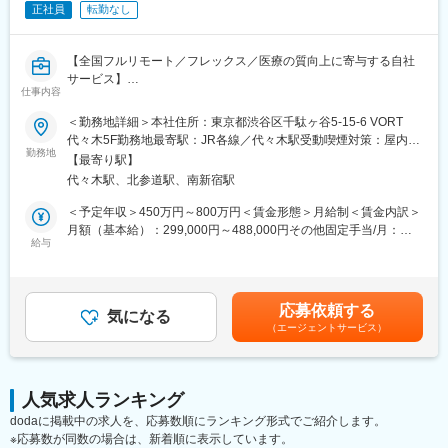
正社員
転勤なし
■座談会等の記録集
■MRの研修テキスト
■患者向け説明冊子
【全国フルリモート／フレックス／医療の質向上に寄与する自社
■Webサイトをはじめとする各種デジタル資材等
サービス】
仕事内容
【組織体制】
医師専用Webサービス・アプリを運営する当社にて、「ヒポク
＜勤務地詳細＞本社住所：東京都渋谷区千駄ヶ谷5-15-6 VORT
企画制作部は20名程度の部署になります。チーム体制で業務を行
ラ」のUI/UXデザイナーをお任せします。
代々木5F勤務地最寄駅：JR各線／代々木駅受動喫煙対策：屋内全
っており、1チームにつき5～7名で構成さています。製薬企業か
勤務地
面禁煙変更の範囲：会社の定める事業所（リモートワーク含む）
ら転職してきた方が多くいらっしゃり、経験・知識豊富なスタッ
【最寄り駅】
■業務内容：
フが揃っています。
代々木駅、北参道駅、南新宿駅
医師という専門性の高いユーザーに向き合い、プロダクト・マー
ケティング・ブランディングまで横断的に関わることができま
＜予定年収＞450万円～800万円＜賃金形態＞月給制＜賃金内訳＞
【キャリアパス】
す。PM・開発ディレクター・エンジニアと連携しながら、UI/UX
月額（基本給）：299,000円～488,000円その他固定手当/月：
ゆくゆくは販促資材の企画立案もお任せしたいと考えています。
にとどまらず、メール・広告・紙媒体まで、ユーザー体験を一貫
給与
10,000円固定残業手当/月：108,700円～175,100円（固定残業時
スケジュール作成から編集作業、デザイナーとの打合せ、クライ
して設計できる裁量のあるポジションです。中長期にわたる弊社
間45時間0分/月）超過した時間外労働の残業手当は追加支給＜月
アント(製薬企業)へのプレゼンテーションなど、業務の最初から最
が運営する医師向けWebサービス・アプリのブランディングも担
給＞417,700円～673,100円（一律手当を含む）＜昇給有無＞有＜
後まで携わるため、プランナーとしての力量やディレクション能
っていただきたいと考えています。
残業手当＞有＜給与補足＞■上記「その他固定手当」：在宅勤務手
力も身につきます。
応募依頼する
気になる
当賃金はあくまでも目安の金額であり、選考を通じて上下する可
（エージェントサービス）
■具体的には：
能性があります。月給(月額)は固定手当を含めた表記です。
【弊社の特徴】
・医師向けWebサービス・サイト・アプリに関するUI/UXデザイ
■ライター所属数は業界1位：
ン
業界内でも圧倒的に多くのライターが所属しているため、同社の
・サイト内に掲載される広告LPのデザイン
制作物・クオリティには定評があります。未経験から育て上げる
人気求人ランキング
・HTMLメールや広告バナー・SNS画像などWEBマーケティング
文化もある一方で、プロ集団として日々サービスクオリティの向
dodaに掲載中の求人を、応募数順にランキング形式でご紹介します。
に必要なデザイン
上に努めています。
※応募数が同数の場合は、新着順に表示しています。
・学会で配るチラシやリーフレット・会員獲得のためのダイレク