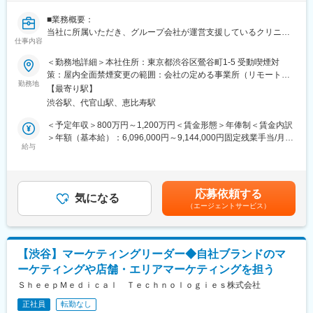
※スキル次第では、更に上流のペルソナ設計や適切な訴求プランの
構築などもお任せしたいと思っています。
■業務概要：
当社に所属いただき、グループ会社が運営支援しているクリニッ
■組織構成
仕事内容
クのマーケティングを行うチームの責任者候補です。
メンバーは約20名程度です。その中で部署に分かれ、ご自身の得
＜勤務地詳細＞本社住所：東京都渋谷区鶯谷町1-5 受動喫煙対
意とする分野で活躍いただいております。
■業務内容詳細：
策：屋内全面禁煙変更の範囲：会社の定める事業所（リモートワ
30代～40代のメンバーがほとんどで、若手にも活躍のチャンスが
◇マーケティング戦略の立案
勤務地
ーク含む）
あります。
【最寄り駅】
※分析した数値・市場のトレンドを元に、担当する事業の売上を最
遠方のメンバーもいるため、フルリモートが基本となります。そ
渋谷駅、代官山駅、恵比寿駅
大化するためのマーケティング戦略の立案・遂行
のため、メンバーとのやり取りはオンライン中心です。
◇事業計画の立案から実行まで
＜予定年収＞800万円～1,200万円＜賃金形態＞年俸制＜賃金内訳
※立案した戦略を軸に事業計画の立案から実行までをお任せしま
＞年額（基本給）：6,096,000円～9,144,000円固定残業手当/月：
■業務の魅力
す。
給与
159,000円～238,000円（固定残業時間40時間0分/月）超過した時
急成長するクリニック支援と、歴史あるマウスピース矯正ブラン
◇チームマネジメント
間外労働の残業手当は追加支給＜月額＞667,000円～1,000,000円
ド『キレイライン矯正』の両マーケティングに関われる環境があ
※立案した戦略に基づき各種KPIのクリアに向けてチームのマネジ
（12分割）（一律手当を含む）＜昇給有無＞有＜残業手当＞有賃
ります。
メントをお任せします。
金はあくまでも目安の金額であり、選考を通じて上下する可能性
そのため、「来院率」や「契約率」、売上といった事業の根幹デ
応募依頼する
気になる
があります。月給(月額)は固定手当を含めた表記です。
ータまで把握したマーケティングが可能です。
（エージェントサービス）
■事業概要：
そのデータを武器に、事業収益に直結する本質的な分析・施策を
親会社であるSheepMedical株式会社では、マウスピース矯正で国
立案し、自分の運用でクリニックのリードが増え、契約数が伸
内トップクラスの実績を持つキレイライン矯正のマウスピース等
び、売上が上がっていくという手触り感を感じられる業務です。
矯正器具の製造・販売を行っています。
【渋谷】マーケティングリーダー◆自社ブランドのマ
キレイライン矯正は、美容クリニックや大手脱毛クリニックの立
変更の範囲：会社の定める業務
ーケティングや店舗・エリアマーケティングを担う
ち上げを行った医師でもある当社CEOと、業界で名前の知られる
マーケティング会社の代表がタッグを組み「矯正を通じて笑顔に
ＳｈｅｅｐＭｅｄｉｃａｌ Ｔｅｃｈｎｏｌｏｇｉｅｓ株式会社
なる人を増やしたい」という志によって生まれたブランドです。
正社員
転勤なし
『高額でハードルが高い』という従来のイメージを変え、多くの