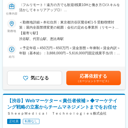
組織です。
〈フルリモート！遠方の方でも歓迎/残業10Hと働き方◎/スキルを
早期にチームリードをお任せするケースもあります。
活かしてキャリアアップ◎〉
仕事内容
■組織体制※製薬事業部
■業務概要：
＜勤務地詳細＞本社住所：東京都渋谷区鶯谷町1-5 受動喫煙対
ディレクター、UXUIデザイナー、エンジニア（バックエンド、フ
グループ会社が運営支援している全国23院の歯科クリニックのマ
策：屋内全面禁煙変更の範囲：会社の定める事業所（リモートワ
ロントエンド、インフラ、AI各種在籍。業務委託・外注含む）で
ーケティングに携わっていただくポジションです。toC領域での
勤務地
ーク含む）
プロダクトチームを組成。現PdMは業務委託で活躍されており、
【最寄り駅】
GoogleやYahoo！リスティング広告やSEOをメインに活躍されて
今回は正社員のプロダクトマネージャーとして中心的な役割をお
渋谷駅、代官山駅、恵比寿駅
来られた方を募集しています。
任せいたします。
歯科矯正マーケティングの領域において、国内トップクラスのノ
＜予定年収＞450万円～650万円＜賃金形態＞年俸制＜賃金内訳＞
※医療業界経験者も居りますので、業界知識は不問です。
ウハウをもつマーケターと一緒に業務を行っていただけます。
年額（基本給）：3,888,000円～5,616,000円固定残業手当/月：
そして、クリニックのリード獲得だけでなく、その後のクリニッ
給与
51,000円～74,000円（固定残業時間20時間0分/月）超過した時間
■働き方
クへの来院率や契約率まで、自社データをフル活用したマーケテ
外労働の残業手当は追加支給＜月額＞375,000円～542,000円（12
残業時間は10～20時間程とワークライフバランスを整えやすい環
ィングにも携われます。
分割）（一律手当を含む）＜昇給有無＞有＜残業手当＞有賃金は
境です。
あくまでも目安の金額であり、選考を通じて上下する可能性があ
全国フルリモート制を導入しており、場所を縛られず拡大中の自
応募依頼する
■業務内容詳細：
気になる
ります。月給(月額)は固定手当を含めた表記です。
社サービスに携わりたい方にお勧めです。
（エージェントサービス）
◇マーケティング戦略の立案・遂行
四半期に一回程度の対面で会うキックオフの機会もご用意してお
・分析した数値・市場のトレンドを元に、担当する事業の売上を
ります。
最大化するためのマーケティング戦略の立案・遂行
◇各WEB媒体の広告運用と関連業務全般
変更の範囲：会社の定める業務
【渋谷】Webマーケター＜責任者候補＞◆マーケテイ
・Googleリスティング広告、SNS広告を中心に運用
ング戦略の立案からチームマネジメントまでをお任せ
・LPOの企画立案からLP制作のディレクション・広告バナー／動
画広告／記事LP／LP／HP／ステップメール etc. の企画・ライテ
ＳｈｅｅｐＭｅｄｉｃａｌ Ｔｅｃｈｎｏｌｏｇｉｅｓ株式会社
ィング・制作ディレクション・制作物ディレクション業務に関わ
正社員
転勤なし
る社内、社外関係者との折衝