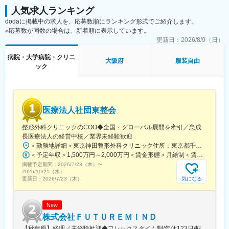
分駅、県庁前駅(沖縄県)、新宿西口駅、新宿駅(東京メトロ)、学習
人気求人ランキング
院下駅、東池袋駅、日比谷駅、銀座駅、岩本町駅、立川駅、京王
dodaに掲載中の求人を、応募数順にランキング形式でご紹介します。
八王子駅、高輪台駅、奥沢駅、神奈川駅、平沼橋駅、京急川崎
※応募数が同数の場合は、新着順に表示しています。
駅、石上駅、新越谷駅、宇都宮駅東口駅、新千葉駅、栄町駅(千葉
県)、船橋駅、札幌駅、仙台駅(地下鉄)、曽根田駅、栄駅(愛知県)、
更新日：
2026/8/9（日）
名古屋駅、西高蔵駅、新豊田駅、新豊橋駅、岐阜駅、新静岡駅、
病院・大学病院・クリニ
浜松駅、三島田町駅、市役所前駅(長野県)、金沢駅、あすなろう四
大阪府
服装自由
ック
日市駅、電鉄富山駅・エスタ前駅、福井駅(福井県)、大阪梅田駅
(阪神線)、なんば駅(地下鉄)、高槻駅、梅田駅(地下鉄)、宮之阪
駅、大阪阿部野橋駅、北新地駅、四ツ橋駅、七条駅、四条駅(京都
市営)、三宮駅(神戸新交通)、山陽姫路駅、田中口駅、八丁堀駅(広
島県)、高松築港駅、高知橋駅、眉山ロープウェイ山麓駅、天神
医療法人社団東整会
駅、小倉駅(福岡県)、東比恵駅、鹿児島中央駅、水道町駅、五島町
駅、旭橋駅、西早稲田駅、末広町駅(東京都)、立川南駅、高輪ゲー
整形外科クリニックのCOO◆全国・グローバル展開を牽引／急成
トウェイ駅、九品仏駅、新高島駅、東宿郷駅、葭川公園駅、大神
長医療法人の経営中核／業界未経験歓迎
宮下駅、大通駅、仙台駅、栄町駅(愛知県)、国際センター駅、日吉
＜勤務地詳細＞東京神田整形外科クリニック住所：東京都千代田区鍛冶町2丁目8-6 メディカルプライム神田3F勤務地最寄駅：JR山手線／神田駅受動喫煙対策：屋内全面禁煙変更の範囲：会社の定める事業所
町駅、第一通り駅、三島駅、七ツ屋駅、富山駅、福井城址大名町
＜予定年収＞1,500万円～2,000万円＜賃金形態＞月給制＜賃金内訳＞月額（基本給）：1,200,000円～1,500,000円＜月給＞1,200,000円～1,500,000円＜昇給有無＞有＜残業手当＞有＜給与補足＞※経験やスキルを考慮して決定します。■昇給：年1回■賞与：年2回賃金はあくまでも目安の金額であり、選考を通じて上下する可能性があります。月給(月額)は固定手当を含めた表記です。
駅、なんば駅(南海線)、大阪駅、天王寺駅、西大橋駅、五条駅(京
掲載予定期間：
2026/7/23（木）
〜
都市営)、京都河原町駅、神戸三宮駅(阪神)、本通駅、高松駅(香川
2026/10/21（水）
県)、南堀端駅、はりまや橋駅、旦過駅、高見橋駅、熊本城・市役
気になる
更新日：
2026/7/23（木）
所前駅、長崎駅(長崎県)、美栄橋駅
New
株式会社ＦＵＴＵＲＥＭＩＮＤ
【秋葉原】経理／未経験歓迎◆フレックスタイム制/年休123日/転