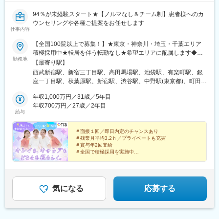
94％が未経験スタート★【ノルマなし＆チーム制】患者様へのカ
ウンセリングや各種ご提案をお任せします
仕事内容
【全国100院以上で募集！】★東京・神奈川・埼玉・千葉エリア
積極採用中★転居を伴う転勤なし★希望エリアに配属します◆ク
勤務地
リニック一覧＜全国100院以上展開＞【北海道・東北】旭川駅前
【最寄り駅】
院、青森院、盛岡院、秋田院、山形院、仙台駅前院、福島院、郡
西武新宿駅、新宿三丁目駅、高田馬場駅、池袋駅、有楽町駅、銀
山院 など【関東】新宿東口院、池袋駅前院、品川院、秋葉原
座一丁目駅、秋葉原駅、新宿駅、渋谷駅、中野駅(東京都)、町田
院、町田院、八王子院、千葉東口院、柏院、船橋院、川崎院、新
駅、立川北駅、八王子駅、品川駅、北千住駅、自由が丘駅、新横
横浜院、大宮東口院、水戸院、つくば院、宇都宮院、高崎院、前
年収1,000万円／31歳／5年目
浜駅、横浜駅、川崎駅、藤沢駅、本厚木駅、大宮駅(埼玉県)、川口
橋院 など【中部】名古屋駅前院 、名古屋栄院、金山院、岐阜
年収700万円／27歳／2年目
駅、川越駅、南越谷駅、宇都宮駅、水戸駅、つくば駅、千葉駅、
給与
院、静岡院、浜松院、三島院、新潟院、金沢院、福井院、富山
京成千葉駅、柏駅、京成船橋駅、松戸駅、高崎駅、前橋駅、旭川
院、長野院、松本院、山梨甲府駅前院 など【近畿】梅田大阪駅
駅、さっぽろ駅、あおば通駅、福島駅(福島県)、郡山駅(福島県)、
前院、大阪阪急梅田駅前院、枚方院、天王寺院、堺院、なんば
＃面接１回／即日内定のチャンスあり
青森駅、盛岡駅、山形駅、秋田駅、矢場町駅、近鉄名古屋駅、金
＃残業月平均3.2ｈ／プライベートも充実
院、心斎橋院、京都駅前院、奈良院、和歌山院、四日市院 など
山駅(愛知県)、豊田市駅、駅前大通駅、名鉄岐阜駅、静岡駅、新浜
＃賞与年2回支給
【中四国】広島院、福山院、松山院、高松院、高知院、徳島院、
松駅、三島広小路駅、長野駅、松本駅、北鉄金沢駅、新潟駅、近
＃全国で積極採用を実施中
松江院、周南徳山駅ビル院 など【九州・沖縄】小倉院、佐賀
鉄四日市駅、電鉄富山駅、福井駅、甲府駅、東梅田駅、大阪難波
全国100院以上を展開する大手美容クリニックだからこ
院、長崎院、熊本院、宮崎院、鹿児島院、那覇院 など【受動喫
駅、高槻市駅、大阪梅田駅(阪急線)、枚方市駅、堺東駅、天王寺駅
そ、「やりがい・高収入・キャリア」のすべてをバラン
煙対策】屋内原則禁煙
前駅、西梅田駅、心斎橋駅、京都駅、烏丸駅、三ノ宮駅、姫路
スよく実現できます！
駅、近鉄奈良駅、和歌山駅、草津駅(滋賀県)、徳山駅、立町駅、福
気になる
応募する
山駅、松江駅、片原町駅(香川県)、松山市駅、蓮池町通駅、徳島
駅、西鉄久留米駅、西鉄福岡駅、平和通駅、博多駅、天神南駅、
鹿児島中央駅前駅、通町筋駅、宮崎駅、長崎駅前駅、佐賀駅、大