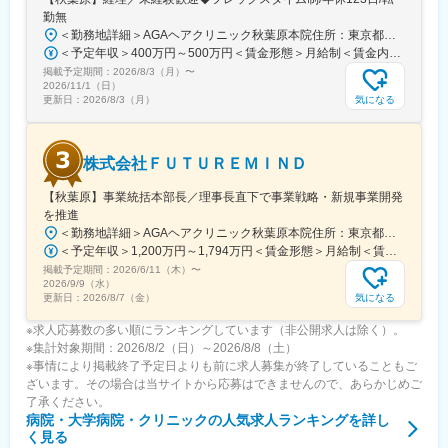
勤無
＜勤務地詳細＞AGAヘアクリニック秋葉原本院住所：東京都千代田区外神田3-12-8 住友不動産秋葉原ビル9F受動喫煙対策：屋内全面禁煙変更の範囲：会社の定める事業所（リモートワーク含む）
＜予定年収＞400万円～500万円＜賃金形態＞月給制＜賃金内訳＞月額（基本給）：275,000円～350,000円＜月給＞275,000円～350,000円＜昇給有無＞有＜残業手当＞有＜給与補足＞■ 多職種手当:5万円（複数の職種をマルチに対応するスタッフへの手当） ■ 多エリア手当:4万円（複数の拠点を横断してくれるスタッフへの手当） ■ 役職手当:0～52万円■ 達成手当：0～100万円（半期評価によって増減する手当）賃金はあくまでも目安の金額であり、選考を通じて上下する可能性があります。月給(月額)は固定手当を含めた表記です。
掲載予定期間：
2026/8/3（月）
〜
2026/11/1（日）
気になる
更新日：
2026/8/3（月）
株式会社ＦＵＴＵＲＥＭＩＮＤ
【秋葉原】事業統括本部長／理事長直下で事業戦略・新規事業開発
を推進
＜勤務地詳細＞AGAヘアクリニック秋葉原本院住所：東京都千代田区外神田3-12-8 住友不動産秋葉原ビル9F受動喫煙対策：屋内全面禁煙変更の範囲：会社の定める事業所（リモートワーク含む）
＜予定年収＞1,200万円～1,794万円＜賃金形態＞月給制＜賃金内訳＞月額（基本給）：240,000円その他固定手当/月：120,000円～640,000円＜月給＞360,000円～880,000円＜昇給有無＞有＜残業手当＞無＜給与補足＞事業統括本部長級1686万円（1200～1794万円）。全員一律の基本給に5つの手当と+αを組み合わせた金額が報酬となります。賃金はあくまでも目安の金額であり、選考を通じて上下する可能性があります。月給(月額)は固定手当を含めた表記です。
掲載予定期間：
2026/6/11（木）
〜
2026/9/9（水）
気になる
更新日：
2026/8/7（金）
※求人応募数の多い順にランキングしています（非公開求人は除く）。
※集計対象期間：2026/8/2（日）～2026/8/8（土）
※事情により掲載終了予定日よりも前に求人募集が終了していることもご
ざいます。その場合は当サイトから応募はできませんので、あらかじめご
了承ください。
病院・大学病院・クリニック
の人気求人ランキングを詳し
く見る