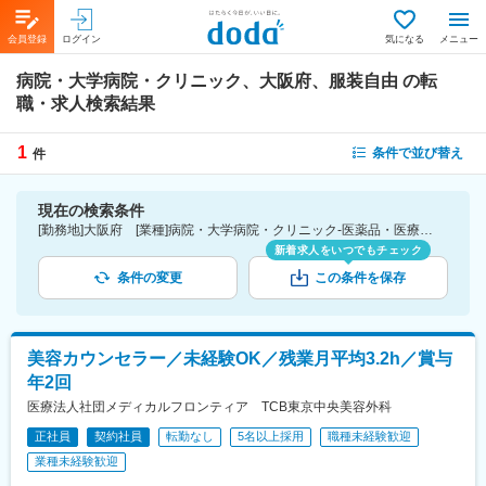
会員登録
ログイン
気になる
メニュー
病院・大学病院・クリニック、大阪府、服装自由
の転
職・求人検索結果
1
条件で並び替え
件
現在の検索条件
[勤務地]大阪府 [業種]病院・大学病院・クリニック-医薬品・医療機器・ライフサイエンス・医療系サービス [詳細条件](会社・職場の環境)服装自由
新着求人をいつでもチェック
条件の変更
この条件を保存
美容カウンセラー／未経験OK／残業月平均3.2h／賞与
年2回
医療法人社団メディカルフロンティア TCB東京中央美容外科
正社員
契約社員
転勤なし
5名以上採用
職種未経験歓迎
業種未経験歓迎