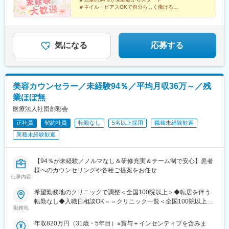
【中四国】広島院、福山院、松山院、高松院、高知院、徳島院、
松駅、三島広小路駅、長野駅、松本駅、北鉄金沢駅、新潟駅、近
＃ネイル・ピアスOKで自分らしく働ける
松江院、周南徳山駅ビル院 など【九州・沖縄】小倉院、佐賀
＃残業月平均3.2時間／プライベートも充実
鉄四日市駅、電鉄富山駅、福井駅、甲府駅、東梅田駅、大阪難波
＃月9日～10日休みでしっかりリフレッシュ
院、長崎院、熊本院、宮崎院、鹿児島院、那覇院 など【受動喫
駅、高槻市駅、大阪梅田駅(阪急線)、枚方市駅、堺東駅、天王寺駅
煙対策】屋内原則禁煙
前駅、江坂駅、心斎橋駅、京都駅、烏丸駅、三ノ宮駅、姫路駅、
近鉄奈良駅、和歌山駅、草津駅(滋賀県)、徳山駅、立町駅、福山
気になる
応募する
駅、松江駅、片原町駅(香川県)、松山市駅、蓮池町通駅、徳島駅、
西鉄久留米駅、西鉄福岡駅、平和通駅、博多駅、天神南駅、鹿児
島中央駅前駅、通町筋駅、宮崎駅、長崎駅前駅、佐賀駅、大分
駅、県庁前駅(沖縄県)、新宿西口駅、新宿駅(東京メトロ)、学習院
美容カウンセラー／未経験94％／平均月収36万～／残
下駅、東池袋駅、日比谷駅、銀座駅、岩本町駅、立川駅、京王八
業ほぼ無
王子駅、高輪台駅、奥沢駅、神奈川駅、平沼橋駅、京急川崎駅、
石上駅、新越谷駅、宇都宮駅東口駅、新千葉駅、栄町駅(千葉県)、
医療法人社団創彩会
船橋駅、札幌駅、仙台駅(地下鉄)、曽根田駅、栄駅(愛知県)、名古
正社員
契約社員
転勤なし
5名以上採用
職種未経験歓迎
屋駅、西高蔵駅、新豊田駅、新豊橋駅、岐阜駅、新静岡駅、浜松
業種未経験歓迎
駅、三島田町駅、市役所前駅(長野県)、金沢駅、あすなろう四日市
駅、電鉄富山駅・エスタ前駅、福井駅(福井県)、大阪梅田駅(阪神
線)、なんば駅(地下鉄)、高槻駅、梅田駅(地下鉄)、宮之阪駅、大阪
【94％が未経験／ノルマなし＆研修充実＆チーム制で安心】患者
阿部野橋駅、四ツ橋駅、七条駅、四条駅(京都市営)、三宮駅(神戸
様へのカウンセリングや各種ご提案をお任せ
新交通)、山陽姫路駅、田中口駅、八丁堀駅(広島県)、高松築港
仕事内容
駅、高知橋駅、眉山ロープウェイ山麓駅、天神駅、小倉駅(福岡
県)、東比恵駅、鹿児島中央駅、水道町駅、五島町駅、旭橋駅、西
希望勤務地のクリニックで調整＜全国100院以上＞◆転居を伴う
早稲田駅、末広町駅(東京都)、立川南駅、高輪ゲートウェイ駅、九
転勤なし◆入職日相談OK＝＝クリニック一覧＜全国100院以上展
勤務地
品仏駅、新高島駅、東宿郷駅、葭川公園駅、大神宮下駅、大通
開＞＝＝【北海道・東北】旭川駅前院、札幌駅前院、青森院、盛
駅、仙台駅、栄町駅(愛知県)、国際センター駅、日吉町駅、第一通
岡院、秋田院、山形院、仙台駅前院、福島院、郡山院など【関
年収820万円（31歳・5年目）※賞与＋インセンティブを含みま
り駅、三島駅、七ツ屋駅、富山駅、福井城址大名町駅、なんば駅