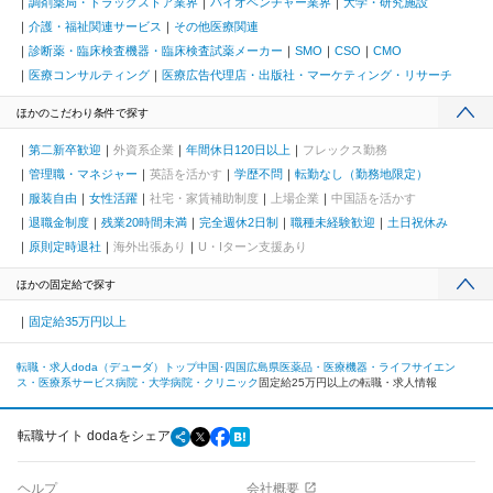
調剤薬局・ドラッグストア業界
バイオベンチャー業界
大学・研究施設
介護・福祉関連サービス
その他医療関連
診断薬・臨床検査機器・臨床検査試薬メーカー
SMO
CSO
CMO
医療コンサルティング
医療広告代理店・出版社・マーケティング・リサーチ
ほかのこだわり条件で探す
第二新卒歓迎
外資系企業
年間休日120日以上
フレックス勤務
管理職・マネジャー
英語を活かす
学歴不問
転勤なし（勤務地限定）
服装自由
女性活躍
社宅・家賃補助制度
上場企業
中国語を活かす
退職金制度
残業20時間未満
完全週休2日制
職種未経験歓迎
土日祝休み
原則定時退社
海外出張あり
U・Iターン支援あり
ほかの固定給で探す
固定給35万円以上
転職・求人doda（デューダ）トップ
中国･四国
広島県
医薬品・医療機器・ライフサイエン
ス・医療系サービス
病院・大学病院・クリニック
固定給25万円以上の転職・求人情報
転職サイト dodaをシェア
ヘルプ
会社概要