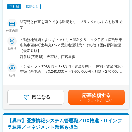
未経験の場合、入職2～3ヶ月ほどで一通りの業務を手がけられる
本社にて1か月の集合研修で座学、ロープレ等を実施いたします。
想定です。
正社員
転勤なし
その後、店舗にて1ヶ月間、事務作業やカウンセリングのOJTを実
◎入職2週間を目安に、東京院で2日間の研修！
施します。
OJT研修が終わった後も半年間をオンボーディオングの期間とし
◎育児と仕事を両立できる環境あり！ブランクのある方も歓迎で
て教育担当との1on1やFBをおこない、定着・活躍までしっかりフ
す！
ォローをさせていただきます！
仕事内容
◎院内設備・環境も充実！完全個室の診療ルームあり！
実際にアパレル、ブライダル、技術職、公務員、事務職など様々
◎無料駐車場あり！マイカー通勤可！
＜勤務地詳細＞よつばファミリー歯科クリニック住所：広島県東
なご経歴の方が活躍中です！
広島市西条町土与丸1522 受動喫煙対策：その他（屋内原則禁煙）
■職務内容：
勤務地
変更の範囲：会社の定める事業所
★高い折衝スキルが身につく
【最寄り駅】
東広島市に拠点を置いた歯科医院です。よつばファミリー歯科ク
・ノルマがないので押し売りなどは一切ございません！患者様の
西条駅(広島県)、寺家駅、西高屋駅
リニックでの歯科衛生士をお任せいたします。
お悩みや要望に合わせ、ぴったりなプランや施術をご案内しご満
＜予定年収＞324万円～360万円＜賃金形態＞年俸制＜賃金内訳＞
足いただくための傾聴力、提案力を身につけることができます。
■職務詳細：
年額（基本給）：3,240,000円～3,600,000円＜月額＞270,000円
・がんばりをしっかり評価し、還元します！平均の成約率、成約
・当院で歯科衛生士として活躍していただきます。
給与
～300,000円（12分割）＜昇給有無＞有＜残業手当＞有＜給与補
単価によりインセンティブの支給、表彰がございます。初年度で
・具体的には、以下の業務となります。
足＞※給与詳細は経験・能力等を考慮の上、同社規定により決定
もインセンティブ含む想定年収は500万円ほど。頑張った分だけ
・ホワイトニング、スケーリング
(月額例：年俸制)（1）歯科衛生士経験1～2年 270,000円～
帰ってくるので、やりがいにつながります◎
・診療補助業務（自費治療含む）
（2）歯科衛生士経験3～4年 280,000円～（3）歯科衛生士経験5
応募依頼する
・口腔衛生指導など
気になる
年目以上 300,000円～・賞与：無賃金はあくまでも目安の金額
★働きやすい環境
（エージェントサービス）
であり、選考を通じて上下する可能性があります。月給(月額)は固
・完全予約制のため、突発的な業務は発生いたしません。年間休
□診療時間：9:30～12:30／ 14:00～18:30※土曜日は18:00まで
定手当を含めた表記です。
日120日＆残業月10時間程度＆有給取得率ほぼ100%のため、ワー
□休診日：水曜日／日曜日／祝日
クライフバランスを充実させることが可能です。
□就業時間:
・女性が活躍できる環境を整備しており、育休復帰率は90％。時
【呉市】医療情報システム管理職／DX推進・ITインフ
（1）9時15分～18時45分（土曜日以外：90分休憩）
短勤務制度も完備しています。
ラ運用／マネジメント業務も担当
（2）9時15分～18時15分（土曜日のみ：60分休憩）
・うれしい社員割引も！医療脱毛はモニターとして無料で受けら