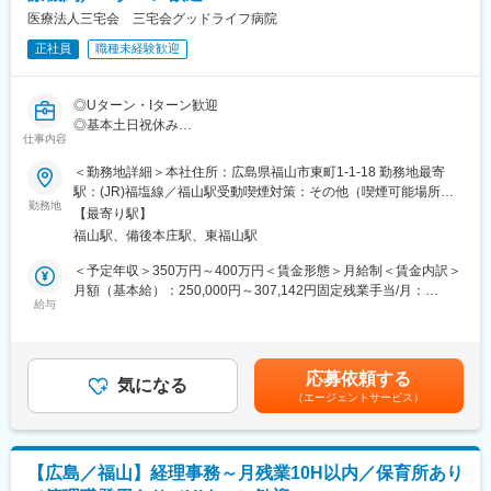
との調整、経営層への報告・提案
医療法人三宅会 三宅会グッドライフ病院
■扱うサービス
正社員
職種未経験歓迎
電子カルテシステム、医事会計・部門連携システム、各種ITイン
フラ、AI/RPA等のDX推進ツール
■組織構成
◎Uターン・Iターン歓迎
事務部15名（部長1名、医事課9名、医療情報管理課5名）
◎基本土日祝休み
■業務の魅力
仕事内容
◎福山駅徒歩7分の好立地
病院全体のIT基盤づくりを主導し、最先端技術の導入や業務改善
＜勤務地詳細＞本社住所：広島県福山市東町1-1-18 勤務地最寄
にチャレンジできます。管理職として経営にも関わる提案が可能
■業務内容：【変更の範囲：会社の定める業務】
駅：(JR)福塩線／福山駅受動喫煙対策：その他（喫煙可能場所あ
です。
・主に人事総務部門の担当業務をお任せします
勤務地
り）変更の範囲：会社の定める事業所
■教育体制
【最寄り駅】
＜人事労務＞
OJTや外部研修参加、資格取得支援制度を整備しています。
福山駅、備後本庄駅、東福山駅
・人事労務全般の実務
■就業環境
＜予定年収＞350万円～400万円＜賃金形態＞月給制＜賃金内訳＞
基本8:30～17:30勤務、土日祝休み。年2回賞与・年1回昇給あ
＜総務＞
月額（基本給）：250,000円～307,142円固定残業手当/月：
り。
・総務全般の実務
給与
30,000円～50,000円（固定残業時間20時間0分/月）超過した時間
■想定されるキャリアパス
外労働の残業手当は追加支給＜月給＞280,000円～357,142円（一
情報システム部門の責任者や将来的な事務部長など、キャリアア
＜その他＞
律手当を含む）＜昇給有無＞有＜残業手当＞有＜給与補足＞■賞
ップを目指せます。
・クレーム発生時の対応
与：あり/年2回(前年度実績2.00か月分)■昇給額：1月あたり1,000
応募依頼する
・目まぐるしく変化する医療の情報収集、医師への共有
気になる
円～1,000円（前年度実績）賃金はあくまでも目安の金額であり、
変更の範囲：会社の定める業務
（エージェントサービス）
選考を通じて上下する可能性があります。月給(月額)は固定手当を
※実務については、基本的には担当者がおりますので、あくまでフ
含めた表記です。
ォローという形でサポートいただく機会がございます。
※将来的には経理財務、経営戦略にも携わっていただくことを期待
【広島／福山】経理事務～月残業10H以内／保育所あり
しております。