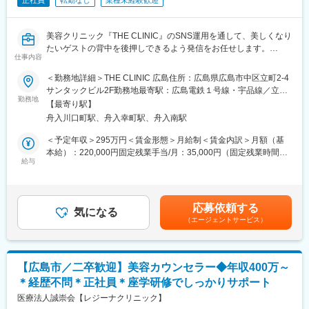
正社員
転勤なし
業種未経験歓迎
美容クリニック『THE CLINIC』のSNS運用を通して、美しくなり
たいゲストの背中を後押しできるよう発信をお任せします。
仕事内容
◆具体的な業務
＜勤務地詳細＞THE CLINIC 広島住所：広島県広島市中区立町2-4
【SNSについて】
サンタックビル2F勤務地最寄駅：広島電鉄１号線・宇品線／立町
InstagramやX（旧Twitter）、YouTubeで、「施術事例の紹介」
勤務地
駅受動喫煙対策：屋内全面禁煙
【最寄り駅】
「ドクター個人」「各院」など複数種類のアカウントを展開中。
舟入川口町駅、舟入幸町駅、舟入南駅
ドクター個人・各院のInstagramをメインに、SNSの運用をお任せ
します。
＜予定年収＞295万円＜賃金形態＞月給制＜賃金内訳＞月額（基
※広島院について： https://www.theclinic.jp/profile/hiroshima/
本給）：220,000円固定残業手当/月：35,000円（固定残業時間20
給与
時間0分/月）超過した時間外労働の残業手当は追加支給＜月給＞
【仕事の流れ】
255,000円（一律手当を含む）＜昇給有無＞有＜残業手当＞有＜
▼企画・情報発信
給与補足＞■昇給：年1回■賞与：年2回（6月・12月）賃金はあく
週1回のミーティングで、ドクターのブランディング方法やドクタ
までも目安の金額であり、選考を通じて上下する可能性がありま
応募依頼する
ーの要望を取り入れたコンテンツを考えます。
気になる
す。月給(月額)は固定手当を含めた表記です。
（エージェントサービス）
▼撮影準備
カメラ台数や画角などをセッティング。ドクターの施術やゲスト
のモニター撮影をスマートフォンや一眼で行います。
▼撮影対応
【広島市／二卒歓迎】美容カウンセラー◆年収400万～
モニター撮影は1日5件ほど、1件あたりの撮影時間は10～20分。
＊経歴不問＊正社員＊座学研修でしっかりサポート
施術事例の撮影や、「施術を受けたきっかけ」「当クリニックを
選んだ理由」
医療法人誠崇会【レジーナクリニック】