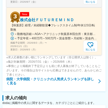
気になる
更新日：
2026/8/7（金）
New
株式会社ＦＵＴＵＲＥＭＩＮＤ
【秋葉原】経理／未経験歓迎◆フレックスタイム制/年休123日/転
勤無
＜勤務地詳細＞AGAヘアクリニック秋葉原本院住所：東京都千代田区外神田3-12-8 住友不動産秋葉原ビル9F受動喫煙対策：屋内全面禁煙変更の範囲：会社の定める事業所（リモートワーク含む）
＜予定年収＞400万円～500万円＜賃金形態＞月給制＜賃金内訳＞月額（基本給）：275,000円～350,000円＜月給＞275,000円～350,000円＜昇給有無＞有＜残業手当＞有＜給与補足＞■ 多職種手当:5万円（複数の職種をマルチに対応するスタッフへの手当） ■ 多エリア手当:4万円（複数の拠点を横断してくれるスタッフへの手当） ■ 役職手当:0～52万円■ 達成手当：0～100万円（半期評価によって増減する手当）賃金はあくまでも目安の金額であり、選考を通じて上下する可能性があります。月給(月額)は固定手当を含めた表記です。
掲載予定期間：
2026/8/3（月）
〜
2026/11/1（日）
気になる
更新日：
2026/8/3（月）
※求人応募数の多い順にランキングしています（非公開求人は除く）。
※集計対象期間：2026/7/31（金）～2026/8/6（木）
※事情により掲載終了予定日よりも前に求人募集が終了していることもご
ざいます。その場合は当サイトから応募はできませんので、あらかじめご
了承ください。
病院・大学病院・クリニック
の人気求人ランキングを詳し
く見る
求人の傾向
dodaに掲載中の求人に関するデータを、カテゴリごとにご紹介します。