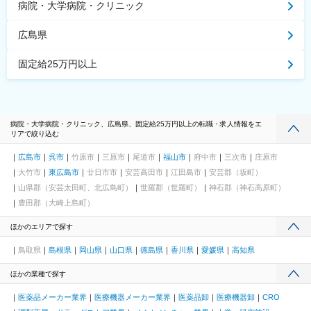
病院・大学病院・クリニック
広島県
固定給25万円以上
病院・大学病院・クリニック、広島県、固定給25万円以上の転職・求人情報をエ
リアで絞り込む
広島市
呉市
竹原市
三原市
尾道市
福山市
府中市
三次市
庄原市
大竹市
東広島市
廿日市市
安芸高田市
江田島市
安芸郡（坂町）
山県郡（安芸太田町、北広島町）
世羅郡（世羅町）
神石郡（神石高原町）
豊田郡（大崎上島町）
ほかのエリアで探す
鳥取県
島根県
岡山県
山口県
徳島県
香川県
愛媛県
高知県
ほかの業種で探す
医薬品メーカー業界
医療機器メーカー業界
医薬品卸
医療機器卸
CRO