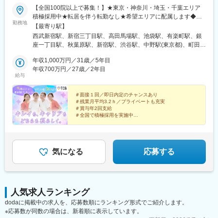
【全国100院以上で募集！】★東京・神奈川・埼玉・千葉エリア
積極採用中★転居を伴う転勤なし★希望エリアに配属します◆ク
勤務地
リニック一覧＜全国100院以上展開＞【北海道・東北】旭川駅前
【最寄り駅】
院、青森院、盛岡院、秋田院、山形院、仙台駅前院、福島院、郡
西武新宿駅、新宿三丁目駅、高田馬場駅、池袋駅、有楽町駅、銀
山院 など【関東】新宿東口院、池袋駅前院、品川院、秋葉原
座一丁目駅、秋葉原駅、新宿駅、渋谷駅、中野駅(東京都)、町田
院、町田院、八王子院、千葉東口院、柏院、船橋院、川崎院、新
駅、立川北駅、八王子駅、品川駅、北千住駅、自由が丘駅、新横
横浜院、大宮東口院、水戸院、つくば院、宇都宮院、高崎院、前
年収1,000万円／31歳／5年目
浜駅、横浜駅、川崎駅、藤沢駅、本厚木駅、大宮駅(埼玉県)、川口
橋院 など【中部】名古屋駅前院 、名古屋栄院、金山院、岐阜
年収700万円／27歳／2年目
駅、川越駅、南越谷駅、宇都宮駅、水戸駅、つくば駅、千葉駅、
給与
院、静岡院、浜松院、三島院、新潟院、金沢院、福井院、富山
京成千葉駅、柏駅、京成船橋駅、松戸駅、高崎駅、前橋駅、旭川
院、長野院、松本院、山梨甲府駅前院 など【近畿】梅田大阪駅
駅、さっぽろ駅、あおば通駅、福島駅(福島県)、郡山駅(福島県)、
前院、大阪阪急梅田駅前院、枚方院、天王寺院、堺院、なんば
＃面接１回／即日内定のチャンスあり
青森駅、盛岡駅、山形駅、秋田駅、矢場町駅、近鉄名古屋駅、金
＃残業月平均3.2ｈ／プライベートも充実
院、心斎橋院、京都駅前院、奈良院、和歌山院、四日市院 など
山駅(愛知県)、豊田市駅、駅前大通駅、名鉄岐阜駅、静岡駅、新浜
＃賞与年2回支給
【中四国】広島院、福山院、松山院、高松院、高知院、徳島院、
松駅、三島広小路駅、長野駅、松本駅、北鉄金沢駅、新潟駅、近
＃全国で積極採用を実施中
松江院、周南徳山駅ビル院 など【九州・沖縄】小倉院、佐賀
鉄四日市駅、電鉄富山駅、福井駅、甲府駅、東梅田駅、大阪難波
全国100院以上を展開する大手美容クリニックだからこ
院、長崎院、熊本院、宮崎院、鹿児島院、那覇院 など【受動喫
駅、高槻市駅、大阪梅田駅(阪急線)、枚方市駅、堺東駅、天王寺駅
そ、「やりがい・高収入・キャリア」のすべてをバラン
煙対策】屋内原則禁煙
前駅、西梅田駅、心斎橋駅、京都駅、烏丸駅、三ノ宮駅、姫路
スよく実現できます！
駅、近鉄奈良駅、和歌山駅、草津駅(滋賀県)、徳山駅、立町駅、福
気になる
応募する
山駅、松江駅、片原町駅(香川県)、松山市駅、蓮池町通駅、徳島
駅、西鉄久留米駅、西鉄福岡駅、平和通駅、博多駅、天神南駅、
鹿児島中央駅前駅、通町筋駅、宮崎駅、長崎駅前駅、佐賀駅、大
分駅、県庁前駅(沖縄県)、新宿西口駅、新宿駅(東京メトロ)、学習
人気求人ランキング
院下駅、東池袋駅、日比谷駅、銀座駅、岩本町駅、立川駅、京王
dodaに掲載中の求人を、応募数順にランキング形式でご紹介します。
八王子駅、高輪台駅、奥沢駅、神奈川駅、平沼橋駅、京急川崎
※応募数が同数の場合は、新着順に表示しています。
駅、石上駅、新越谷駅、宇都宮駅東口駅、新千葉駅、栄町駅(千葉