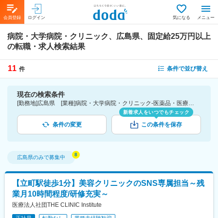
会員登録
ログイン
気になる
メニュー
病院・大学病院・クリニック、広島県、固定給25万円以上
の転職・求人検索結果
11
条件で並び替え
件
現在の検索条件
[勤務地]広島県 [業種]病院・大学病院・クリニック-医薬品・医療機器・ライフサイエンス・医療系サービス [詳細条件](待遇・福利厚生)固定給25万円以上
新着求人をいつでもチェック
条件の変更
この条件を保存
広島県
のみで募集中
【立町駅徒歩1分】美容クリニックのSNS専属担当～残
業月10時間程度/研修充実～
医療法人社団THE CLINIC Institute