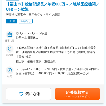
【福山市】総務部課長／年収600万～／地域医療機関／
■組織構成：
変更の範囲：本文参照
・当院では総務部の中で経理、人事労務、庶務と担当分けをして
UIターン歓迎
おりそれぞれ2名ずつ在籍しています。20代から60代と幅広い世
医療法人三宅会 三宅会グッドライフ病院
代の方が活躍中です。
正社員
転勤なし
■教育体制：
・先輩スタッフによるOJT/定期面談など
◎Uターン・Iターン歓迎
◎基本土日祝休み
■募集背景：
仕事内容
◎福山駅徒歩7分の好立地
・地域の方により高度な医療を提供するため、当院全体の経営状
況を常に把握し、より経営体制を強化するため、経理財務分野に
＜勤務地詳細＞本社住所：広島県福山市東町1-1-18 勤務地最寄
■業務内容：【変更の範囲：会社の定める業務】
明るい方を増員したいと考えております。
駅：(JR)福塩線／福山駅受動喫煙対策：その他（喫煙可能場所あ
・主に人事総務部門のプレイングマネージャーとして統括をお任
勤務地
り）変更の範囲：本文参照
【最寄り駅】
せします
※補足
福山駅、備後本庄駅、東福山駅
＜人事労務＞
・・・・・・・・・・・・・・
・人事労務全般の実務、マネジメント
本件は内閣府主導の地方創生事業の一環である先導的人材マッチ
＜予定年収＞600万円～700万円＜賃金形態＞月給制＜賃金内訳＞
ング事業に基づく求人でございます。
月額（基本給）：400,000円～450,000円固定残業手当/月：
＜総務＞
給与
本求人は上記事業に基づき、地域金融機関が当該企業様の事業内
30,000円～50,000円（固定残業時間20時間0分/月）超過した時間
・総務全般の実務、マネジメント
容の分析や成長可能性の評価(事業性評価)を実施し、
外労働の残業手当は追加支給＜月給＞430,000円～500,000円（一
当該企業様の課題解決や今後のさらなる成長のために必要となる
律手当を含む）＜昇給有無＞有＜残業手当＞有＜給与補足＞■賞
＜その他＞
役割を正確に見定めたうえで弊社に連携いただき作成された求人
与：あり/年2回(前年度実績2.00か月分)■昇給額：1月あたり1,000
応募依頼する
・クレーム発生時の対応
気になる
です。
円～1,000円（前年度実績）賃金はあくまでも目安の金額であり、
（エージェントサービス）
・目まぐるしく変化する医療の情報収集、医師への共有
・・・・・・・・・・・・・・
選考を通じて上下する可能性があります。月給(月額)は固定手当を
含めた表記です。
※実務については、基本的には担当者がおりますので、あくまでフ