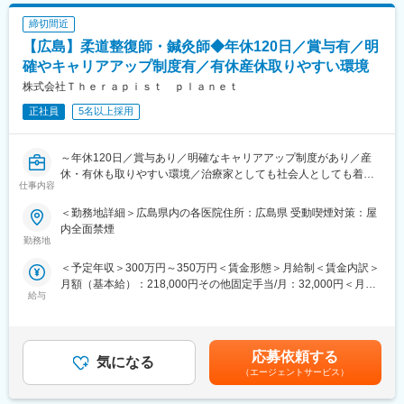
ォローという形でサポートいただく機会がございます。
変更の範囲：本文参照
締切間近
※将来的には経理財務、経営戦略にも携わっていただくことを期待
【広島】柔道整復師・鍼灸師◆年休120日／賞与有／明
しております。
確やキャリアアップ制度有／有休産休取りやすい環境
■組織構成：
株式会社Ｔｈｅｒａｐｉｓｔ ｐｌａｎｅｔ
・当院では総務部の中で経理、人事労務、庶務と担当分けをして
正社員
5名以上採用
おりそれぞれ2名ずつ在籍しています。20代から60代と幅広い世
代の方が活躍中です。
～年休120日／賞与あり／明確なキャリアアップ制度があり／産
■教育体制：
休・有休も取りやすい環境／治療家としても社会人としても着実
・先輩スタッフによるOJT/定期面談など
仕事内容
にステップアップできます～
■募集背景：
＜勤務地詳細＞広島県内の各医院住所：広島県 受動喫煙対策：屋
■業務内容：
・地域の方により高度な医療を提供するため、より経営体制を強
内全面禁煙
鍼灸整骨、整体、美容鍼、巻き爪に関して治療業務を担当しま
勤務地
化するために、人事総務（将来的は経理財務も)部門を統括してい
す。
ただく方を新たにお迎えいたします。
＜予定年収＞300万円～350万円＜賃金形態＞月給制＜賃金内訳＞
※1日患者数50～60人
月額（基本給）：218,000円その他固定手当/月：32,000円＜月給
※補足
給与
＞250,000円＜昇給有無＞有＜残業手当＞有＜給与補足＞■賞与：
■明確なキャリアアップ制度：
・・・・・・・・・・・・・・
年2回■昇給：年1～2回賃金はあくまでも目安の金額であり、選考
◇当院のキャリアアップ制度では、どのようにしていけば役職が
本件は内閣府主導の地方創生事業の一環である先導的人材マッチ
を通じて上下する可能性があります。月給(月額)は固定手当を含め
上がり昇給していけるのかが明確になっています。
ング事業に基づく求人でございます。
た表記です。
◇売上に加えて治療知識や技術の習得 考え方やコミュニケーショ
応募依頼する
本求人は上記事業に基づき、地域金融機関が当該企業様の事業内
気になる
ンの習得などステップアップしていくごとに治療家としても人間
容の分析や成長可能性の評価(事業性評価)を実施し、
（エージェントサービス）
としても成長できるキャリキュアラムが構築されています。
当該企業様の課題解決や今後のさらなる成長のために必要となる