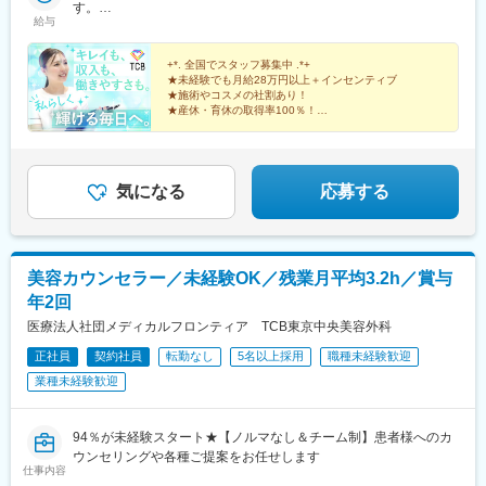
東】新宿東口院、池袋駅前院、品川院、秋葉原院、町田院、八王
す。
(南海線)、大阪駅、天王寺駅、西大橋駅、五条駅(京都市営)、京都
子院、千葉東口院、柏院、船橋院、川崎院、新横浜院、大宮東口
給与
年収550万円（27歳・2年目）※賞与＋インセンティブを含みま
河原町駅、神戸三宮駅(阪神)、本通駅、高松駅(香川県)、南堀端
院、水戸院、つくば院、宇都宮院、高崎院、前橋院など【中部】
す。
駅、はりまや橋駅、旦過駅、高見橋駅、熊本城・市役所前駅、長
名古屋栄院、岐阜院、静岡院、浜松院、三島院、新潟院、金沢
+*. 全国でスタッフ募集中 .*+
崎駅(長崎県)、美栄橋駅
院、福井院、富山院、長野院、松本院、山梨甲府駅前院など【近
★未経験でも月給28万円以上＋インセンティブ
★施術やコスメの社割あり！
畿】大阪駅前院、天王寺院、京都駅前院、奈良院、姫路院、神戸
★産休・育休の取得率100％！
院、和歌山院、四日市院など【中四国】広島院、福山院、松山
院、高松院、高知院、徳島院、松江院、周南徳山駅ビル院【九
先輩スタッフの94％が未経験からの挑戦！
州・沖縄】福岡博多院、小倉院、佐賀院、長崎院、熊本院、宮崎
美容業界が初めてという方も安心してスキルを身に付け
られます♪
院、鹿児島院、那覇院など※受動喫煙対策あり
気になる
応募する
美容カウンセラー／未経験OK／残業月平均3.2h／賞与
年2回
医療法人社団メディカルフロンティア TCB東京中央美容外科
正社員
契約社員
転勤なし
5名以上採用
職種未経験歓迎
業種未経験歓迎
94％が未経験スタート★【ノルマなし＆チーム制】患者様へのカ
ウンセリングや各種ご提案をお任せします
仕事内容