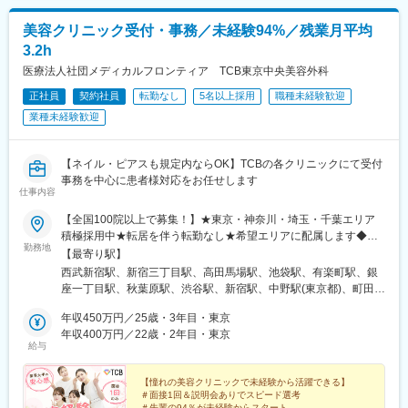
役割を正確に見定めたうえで弊社に連携いただき作成された求人
■当社の特徴：
です。
美容クリニック受付・事務／未経験94%／残業月平均
◇広島県を中心に10拠点展開
・・・・・・・・・・・・・・
主に広島県で完全自費の悩みの深い患者さんの為の治療院や女性
3.2h
のための美容鍼灸治療院、巻き爪治療に特化した院などを10院運
医療法人社団メディカルフロンティア TCB東京中央美容外科
営しております。
変更の範囲：本文参照
※今後、更なる店舗展開を予定しております。
正社員
契約社員
転勤なし
5名以上採用
職種未経験歓迎
◇離職率が低く、働きやすい環境
業種未経験歓迎
・知識・技術だけではなく考え方を大切にしている会社で、人間
性の成長にも繋がり職場環境や人間関係も良好で離職率が低いの
が特徴です。
【ネイル・ピアスも規定内ならOK】TCBの各クリニックにて受付
・有給や産休の取得がしやすく、福利厚生にも力を入れておりま
事務を中心に患者様対応をお任せします
仕事内容
す。
◇専門知識、スキルUPにも積極的
【全国100院以上で募集！】★東京・神奈川・埼玉・千葉エリア
新人研修や月に一度全体研修があり知識・技術の向上など教育制
積極採用中★転居を伴う転勤なし★希望エリアに配属します◆ク
度が充実している為、治療家としてのキャ
勤務地
リニック一覧＜全国100院以上展開＞【北海道・東北】旭川駅前
【最寄り駅】
リアアップや成長を望める会社です。
院、青森院、盛岡院、秋田院、山形院、仙台駅前院、福島院、郡
西武新宿駅、新宿三丁目駅、高田馬場駅、池袋駅、有楽町駅、銀
山院 など【関東】新宿東口院、池袋駅前院、品川院、秋葉原
座一丁目駅、秋葉原駅、渋谷駅、新宿駅、中野駅(東京都)、町田
院、町田院、八王子院、千葉東口院、柏院、船橋院、川崎院、新
駅、立川北駅、八王子駅、品川駅、北千住駅、自由が丘駅、新横
横浜院、大宮東口院、水戸院、つくば院、宇都宮院、高崎院、前
年収450万円／25歳・3年目・東京
浜駅、横浜駅、川崎駅、藤沢駅、本厚木駅、大宮駅(埼玉県)、川口
橋院 など【中部】名古屋駅前院 、名古屋栄院、金山院、岐阜
年収400万円／22歳・2年目・東京
駅、川越駅、南越谷駅、宇都宮駅、水戸駅、つくば駅、千葉駅、
給与
院、静岡院、浜松院、三島院、新潟院、金沢院、福井院、富山
京成千葉駅、柏駅、京成船橋駅、松戸駅、高崎駅、前橋駅、旭川
院、長野院、松本院、山梨甲府駅前院 など【近畿】梅田大阪駅
駅、さっぽろ駅、あおば通駅、福島駅(福島県)、郡山駅(福島県)、
前院、大阪阪急梅田駅前院、枚方院、天王寺院、堺院、なんば
【憧れの美容クリニックで未経験から活躍できる】
青森駅、盛岡駅、山形駅、秋田駅、矢場町駅、近鉄名古屋駅、金
＃面接1回＆説明会ありでスピード選考
院、心斎橋院、京都駅前院、奈良院、和歌山院、四日市院 など
山駅(愛知県)、豊田市駅、駅前大通駅、名鉄岐阜駅、静岡駅、新浜
＃先輩の94％が未経験からスタート