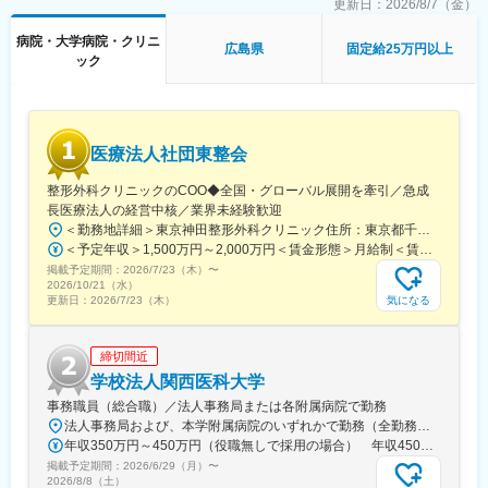
県)、船橋駅、札幌駅、仙台駅(地下鉄)、曽根田駅、栄駅(愛知県)、
更新日：
2026/8/7（金）
名古屋駅、西高蔵駅、新豊田駅、新豊橋駅、岐阜駅、新静岡駅、
病院・大学病院・クリニ
浜松駅、三島田町駅、市役所前駅(長野県)、金沢駅、あすなろう四
広島県
固定給25万円以上
ック
日市駅、電鉄富山駅・エスタ前駅、福井駅(福井県)、大阪梅田駅
(阪神線)、なんば駅(地下鉄)、高槻駅、梅田駅(地下鉄)、宮之阪
駅、大阪阿部野橋駅、北新地駅、四ツ橋駅、七条駅、四条駅(京都
市営)、三宮駅(神戸新交通)、山陽姫路駅、田中口駅、八丁堀駅(広
島県)、高松築港駅、高知橋駅、眉山ロープウェイ山麓駅、天神
医療法人社団東整会
駅、小倉駅(福岡県)、東比恵駅、鹿児島中央駅、水道町駅、五島町
駅、旭橋駅、西早稲田駅、末広町駅(東京都)、立川南駅、高輪ゲー
整形外科クリニックのCOO◆全国・グローバル展開を牽引／急成
トウェイ駅、九品仏駅、新高島駅、東宿郷駅、葭川公園駅、大神
長医療法人の経営中核／業界未経験歓迎
宮下駅、大通駅、仙台駅、栄町駅(愛知県)、国際センター駅、日吉
＜勤務地詳細＞東京神田整形外科クリニック住所：東京都千代田区鍛冶町2丁目8-6 メディカルプライム神田3F勤務地最寄駅：JR山手線／神田駅受動喫煙対策：屋内全面禁煙変更の範囲：会社の定める事業所
町駅、第一通り駅、三島駅、七ツ屋駅、富山駅、福井城址大名町
＜予定年収＞1,500万円～2,000万円＜賃金形態＞月給制＜賃金内訳＞月額（基本給）：1,200,000円～1,500,000円＜月給＞1,200,000円～1,500,000円＜昇給有無＞有＜残業手当＞有＜給与補足＞※経験やスキルを考慮して決定します。■昇給：年1回■賞与：年2回賃金はあくまでも目安の金額であり、選考を通じて上下する可能性があります。月給(月額)は固定手当を含めた表記です。
駅、なんば駅(南海線)、大阪駅、天王寺駅、西大橋駅、五条駅(京
掲載予定期間：
2026/7/23（木）
〜
都市営)、京都河原町駅、神戸三宮駅(阪神)、本通駅、高松駅(香川
2026/10/21（水）
県)、南堀端駅、はりまや橋駅、旦過駅、高見橋駅、熊本城・市役
気になる
更新日：
2026/7/23（木）
所前駅、長崎駅(長崎県)、美栄橋駅
締切間近
学校法人関西医科大学
事務職員（総合職）／法人事務局または各附属病院で勤務
法人事務局および、本学附属病院のいずれかで勤務（全勤務地、最寄り駅から徒歩5分以内）【関西医科大学 法人事務局】大阪府枚方市新町2丁目5-1■京阪本線 枚方市駅～徒歩5分※京阪 枚方市駅まで…・京阪 京橋駅から特急乗車14分・京阪 中書島駅から特急乗車16分【附属病院】大阪府枚方市新町2丁目3-1■京阪本線 枚方市駅～徒歩3分【総合医療センター】大阪府守口市文園町10-15■京阪本線 滝井駅～徒歩3分■地下鉄谷町線・今里筋線 太子橋今市駅～徒歩5分 ※京阪 滝井駅まで… ・京阪 京橋駅から各停乗車9分 ※谷町線 太子橋今市駅まで…・谷町線 大日駅から乗車8分・谷町線 東梅田駅から乗車13分【香里病院】大阪府寝屋川市香里本通町8-45■京阪本線 香里園駅～徒歩1分 ※京阪 香里園駅まで… ・京阪 京橋駅・樟葉駅から準急乗車15分 ・京阪中書島駅から準急乗車35分（特急乗車、枚方市駅で乗り換えると25分） ◎経験・能力など適性を考慮し配属します。 ※転居を伴う転勤なし※U・Iターン歓迎
年収350万円～450万円（役職無しで採用の場合） 年収450万円～550万円（主任級で採用の場合）
掲載予定期間：
2026/6/29（月）
〜
2026/8/8（土）