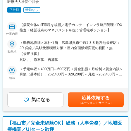
医療法人社団中川会
れます◎ その他、美容治療メニューや取扱いコスメを特別価格
■組織構成：
（半額など）で購入可能です！
正社員
転勤なし
常勤歯科衛生士／2名、パート歯科衛生士／1名在籍しています。
変更の範囲：会社の定める業務
■会社・求人の魅力：
【病院全体のIT環境を統括／電子カルテ・インフラ運用管理／DX
・院長は、日本歯周病学会の認定医／日本顕微鏡歯科学会の会員
推進・経営視点のマネジメントを担う管理職ポジション】
です。
仕事内容
■業務概要
・院長は穏やかで、患者さんにもスタッフにも優しく接していま
当社の事務部門にて、院内情報システム（電子カルテなど）の運
＜勤務地詳細＞本社住所：広島県呉市中通1-3-8 勤務地最寄駅：
す。また、日本歯周病学会認定歯科衛生士を目指すスタッフも在
用管理、ITインフラ全般の整備・保守、情報セキュリティ強化、
JR 呉線／呉駅受動喫煙対策：屋内全面禁煙変更の範囲：無
籍しています。
DX推進など、病院のIT基盤を支えるマネジメント業務をお任せし
勤務地
【最寄り駅】
ます。将来的には経営視点からの業務改善提案や情報システム部
■働き方：
呉駅、川原石駅、吉浦駅
門の統括も期待されています。
・育児休業実績があり、育児と仕事が両立できる職場環境です。
■業務詳細
＜予定年収＞490万円～600万円＜賃金形態＞月給制＜賃金内訳＞
・ママさんスタッフも活躍しています。
・電子カルテや医事会計システム、各部門システムの運用・保守
月額（基本給）：262,400円～329,200円＜月給＞262,400円～
・月平均残業時間：2時間
および連携管理
給与
329,200円＜昇給有無＞有＜残業手当＞有＜給与補足＞基本給の
・システム障害時の初期対応やベンダーとの調整・打合せ、シス
ほか、役職手当・精勤手当・生活支援手当あり。年齢、経験等に
■仕事の魅力：
テム更新計画の立案
より給与を決定いたします。賃金はあくまでも目安の金額であ
・人の健康に直接関わることができます。
・パソコン、プリンタ、サーバー、ネットワーク（Wi-Fi・VPN
り、選考を通じて上下する可能性があります。月給(月額)は固定手
・専門スキルを活かせます。
応募依頼する
等）の運用・管理、資産管理
気になる
当を含めた表記です。
・患者さんとの信頼関係を築くことができます。
（エージェントサービス）
・アカウントやアクセス権の管理、院内ヘルプデスク対応
・キャリアアップの幅が広いです。
・個人情報保護やサイバーセキュリティ、ウイルス対策、情報セ
キュリティ研修、バックアップ管理、インシデント対応
・業務効率化やペーパーレス化、AI・RPA導入検討、現場ヒアリ
変更の範囲：会社の定める業務
【福山市／完全未経験OK】総務（人事労務）／地域医
ングによる改善提案、データ活用支援
療機関／UIターン歓迎
・部門マネジメント、予算管理、ベンダーコントロール、他部署