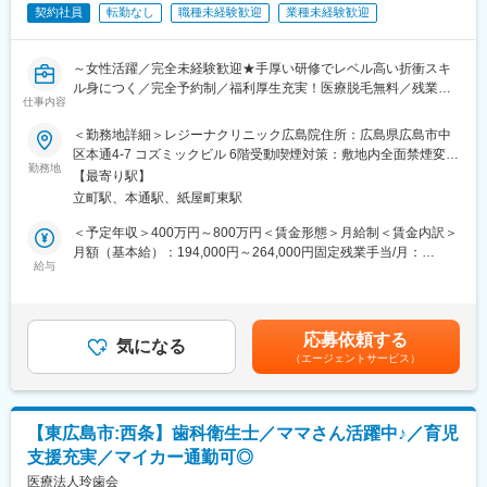
などゲストにインタビューします。また、その際にゲスト対応を
契約社員
転勤なし
職種未経験歓迎
業種未経験歓迎
お任せいたします。
▼コンテンツの編集・管理
デザインソフト『Canva』を使って編集し、SNSに投稿。フォー
～女性活躍／完全未経験歓迎★手厚い研修でレベル高い折衝スキ
マットがあるので、凝った編集経験がなくても安心です！
ル身につく／完全予約制／福利厚生充実！医療脱毛無料／残業月
＜投稿頻度＞
仕事内容
10h＊年休120日～
・Instagram：週に2回※ストーリーは毎日投稿
＜勤務地詳細＞レジーナクリニック広島院住所：広島県広島市中
・X(旧Twitter)：毎日投稿
【はじめに】
区本通4-7 コズミックビル 6階受動喫煙対策：敷地内全面禁煙変更
・ライブ配信：週に1回
美容皮膚科「レジーナクリニック」にてカウンセリングや受付業
勤務地
の範囲：会社の定める事業所
※顔出し配信をすることもございます。予めご了承のほど、よろし
【最寄り駅】
務をお任せします。
くお願いします
立町駅、本通駅、紙屋町東駅
当社では「接遇」を大切にしており、社員教育に非常に力を入れ
ています。
＜予定年収＞400万円～800万円＜賃金形態＞月給制＜賃金内訳＞
▼ご入社後に「推進」「企画・クリエイティブ」「分析」チーム
そのため、完全未経験の方も安心できる環境の中で、顧客折衝力
月額（基本給）：194,000円～264,000円固定残業手当/月：
のいずれかに所属していただき、各チームと連携しながら上記の
を身に着けることができます！
給与
56,000円～66,000円（固定残業時間32時間0分/月）超過した時間
業務を進めて頂きます。一人一人が主体性を持ち、ゆくゆくは裁
コンプレックスを自信に換え、お客様がより幸せな人生を送れる
外労働の残業手当は追加支給＜月給＞250,000円～330,000円（一
量をもって活躍できる体制です。ぜひ、積極的にチャレンジして
よう、一流の美容サービスを提供することが私たちの使命です。
律手当を含む）＜昇給有無＞有＜残業手当＞有＜給与補足＞◆賞
いただけましたら幸いです
与：年2回（成果インセンティブとして支給。※平均200万円）◆
応募依頼する
【業務内容】
気になる
想定年収：・初年度…500万円（月額28万円+インセンティブ150
◆教育体制
（エージェントサービス）
・施術内容や導入している機械の説明
万円前後）初年度インセンティブ400万円以上の実績あり・3年目
▼オリエンテーション
・日頃のお手入れ方法
教育職…700万円（月額33万円+インセンティブ300万円前後）賃
入職後は、当院の特徴や美容医療の基礎知識をレクチャー。
・施術プランの説明 など
金はあくまでも目安の金額であり、選考を通じて上下する可能性
▼マンツーマン指導
カウンセリング1日5名前後・1名につき90分程度です。
があります。月給(月額)は固定手当を含めた表記です。
先輩が教育担当となり、業務に必要な知識を指導。画像編集のノ
【東広島市:西条】歯科衛生士／ママさん活躍中♪／育児
ウハウもイチから学べます。
支援充実／マイカー通勤可◎
＼当社で働く魅力／
▼独り立ち
★手厚い教育体制
医療法人玲歯会