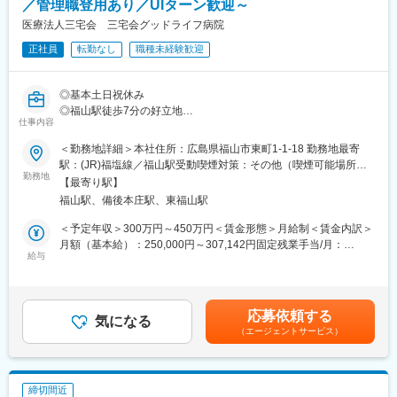
／管理職登用あり／UIターン歓迎～
■組織構成：
医療法人三宅会 三宅会グッドライフ病院
・当院では総務部の中で経理、人事労務、庶務と担当分けをして
正社員
転勤なし
職種未経験歓迎
おりそれぞれ2名ずつ在籍しています。20代から60代と幅広い世
代の方が活躍中です。
◎基本土日祝休み
■教育体制：
◎福山駅徒歩7分の好立地
・先輩スタッフによるOJT/定期面談など
仕事内容
◎Uターン・Iターン歓迎
＜勤務地詳細＞本社住所：広島県福山市東町1-1-18 勤務地最寄
■募集背景：
■業務内容：【変更の範囲：会社の定める業務】
駅：(JR)福塩線／福山駅受動喫煙対策：その他（喫煙可能場所あ
・地域の方により高度な医療を提供するため、より経営体制を強
・主に経理業務を御経験に応じてお任せします
勤務地
り）変更の範囲：無
化するために、人事総務部門の体制強化に寄与いただける方を新
【最寄り駅】
＜経理＞
たにお迎えいたします。
福山駅、備後本庄駅、東福山駅
・備品等の請求書/納品書/発注書の内容確認、書類保存
・医事課や介護施設から送られてくる収入/支出や未収入金、入金
＜予定年収＞300万円～450万円＜賃金形態＞月給制＜賃金内訳＞
※補足
状況のチェック
月額（基本給）：250,000円～307,142円固定残業手当/月：
・・・・・・・・・・・・・・
・上記データをExcelデータに入力し、病院/介護等事業分野ごと
給与
30,000円～50,000円（固定残業時間20時間0分/月）超過した時間
本件は内閣府主導の地方創生事業の一環である先導的人材マッチ
の月次資料作成→月末締めで会計事務所へ提出
外労働の残業手当は追加支給＜月給＞280,000円～357,142円（一
ング事業に基づく求人でございます。
・入金、両替(業務時間中に取引銀行へ行く機会があります)
律手当を含む）＜昇給有無＞有＜残業手当＞有＜給与補足＞■賞
本求人は上記事業に基づき、地域金融機関が当該企業様の事業内
与：あり/年2回(前年度実績2.00か月分)■昇給額：1月あたり1,000
容の分析や成長可能性の評価(事業性評価)を実施し、
応募依頼する
＜総務＞
気になる
円～1,000円（前年度実績）賃金はあくまでも目安の金額であり、
当該企業様の課題解決や今後のさらなる成長のために必要となる
（エージェントサービス）
・総務担当者が不在の際のフォロー、職員からの問い合わせ対応
選考を通じて上下する可能性があります。月給(月額)は固定手当を
役割を正確に見定めたうえで弊社に連携いただき作成された求人
含めた表記です。
です。
※基本的には総務担当者が業務を担当しておりますので、あくまで
・・・・・・・・・・・・・・
フォローという形で業務をサポートいただく機会がございます。
締切間近