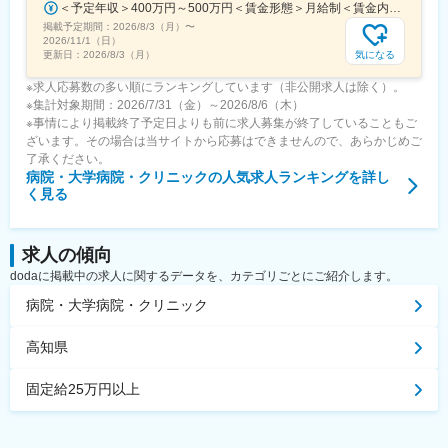
＜予定年収＞400万円～500万円＜賃金形態＞月給制＜賃金内訳＞月額（基本給）：275,000円～350,000円＜月給＞275,000円～350,000円＜昇給有無＞有＜残業手当＞有＜給与補足＞■ 多職種手当:5万円（複数の職種をマルチに対応するスタッフへの手当） ■ 多エリア手当:4万円（複数の拠点を横断してくれるスタッフへの手当） ■ 役職手当:0～52万円■ 達成手当：0～100万円（半期評価によって増減する手当）賃金はあくまでも目安の金額であり、選考を通じて上下する可能性があります。月給(月額)は固定手当を含めた表記です。
掲載予定期間：
2026/8/3（月）
〜
2026/11/1（日）
気になる
更新日：
2026/8/3（月）
※求人応募数の多い順にランキングしています（非公開求人は除く）。
※集計対象期間：2026/7/31（金）～2026/8/6（木）
※事情により掲載終了予定日よりも前に求人募集が終了していることもご
ざいます。その場合は当サイトから応募はできませんので、あらかじめご
了承ください。
病院・大学病院・クリニック
の人気求人ランキングを詳し
く見る
求人の傾向
dodaに掲載中の求人に関するデータを、カテゴリごとにご紹介します。
病院・大学病院・クリニック
高知県
固定給25万円以上