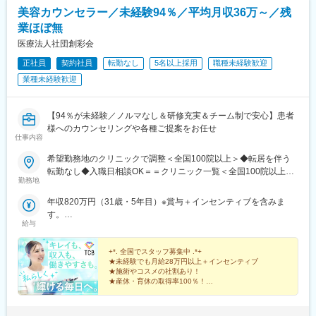
駅、県庁前駅(沖縄県)、新宿西口駅、新宿駅(東京メトロ)、学習院
美容カウンセラー／未経験94％／平均月収36万～／残
下駅、東池袋駅、日比谷駅、銀座駅、岩本町駅、立川駅、京王八
業ほぼ無
王子駅、高輪台駅、奥沢駅、神奈川駅、平沼橋駅、京急川崎駅、
石上駅、新越谷駅、宇都宮駅東口駅、新千葉駅、栄町駅(千葉県)、
医療法人社団創彩会
船橋駅、札幌駅、仙台駅(地下鉄)、曽根田駅、栄駅(愛知県)、名古
正社員
契約社員
転勤なし
5名以上採用
職種未経験歓迎
屋駅、西高蔵駅、新豊田駅、新豊橋駅、岐阜駅、新静岡駅、浜松
業種未経験歓迎
駅、三島田町駅、市役所前駅(長野県)、金沢駅、あすなろう四日市
駅、電鉄富山駅・エスタ前駅、福井駅(福井県)、大阪梅田駅(阪神
線)、なんば駅(地下鉄)、高槻駅、梅田駅(地下鉄)、宮之阪駅、大阪
【94％が未経験／ノルマなし＆研修充実＆チーム制で安心】患者
阿部野橋駅、四ツ橋駅、七条駅、四条駅(京都市営)、三宮駅(神戸
様へのカウンセリングや各種ご提案をお任せ
新交通)、山陽姫路駅、田中口駅、八丁堀駅(広島県)、高松築港
仕事内容
駅、高知橋駅、眉山ロープウェイ山麓駅、天神駅、小倉駅(福岡
県)、東比恵駅、鹿児島中央駅、水道町駅、五島町駅、旭橋駅、西
希望勤務地のクリニックで調整＜全国100院以上＞◆転居を伴う
早稲田駅、末広町駅(東京都)、立川南駅、高輪ゲートウェイ駅、九
転勤なし◆入職日相談OK＝＝クリニック一覧＜全国100院以上展
勤務地
品仏駅、新高島駅、東宿郷駅、葭川公園駅、大神宮下駅、大通
開＞＝＝【北海道・東北】旭川駅前院、札幌駅前院、青森院、盛
駅、仙台駅、栄町駅(愛知県)、国際センター駅、日吉町駅、第一通
岡院、秋田院、山形院、仙台駅前院、福島院、郡山院など【関
年収820万円（31歳・5年目）※賞与＋インセンティブを含みま
り駅、三島駅、七ツ屋駅、富山駅、福井城址大名町駅、なんば駅
東】新宿東口院、池袋駅前院、品川院、秋葉原院、町田院、八王
す。
(南海線)、大阪駅、天王寺駅、西大橋駅、五条駅(京都市営)、京都
子院、千葉東口院、柏院、船橋院、川崎院、新横浜院、大宮東口
給与
年収550万円（27歳・2年目）※賞与＋インセンティブを含みま
河原町駅、神戸三宮駅(阪神)、本通駅、高松駅(香川県)、南堀端
院、水戸院、つくば院、宇都宮院、高崎院、前橋院など【中部】
す。
駅、はりまや橋駅、旦過駅、高見橋駅、熊本城・市役所前駅、長
名古屋栄院、岐阜院、静岡院、浜松院、三島院、新潟院、金沢
+*. 全国でスタッフ募集中 .*+
崎駅(長崎県)、美栄橋駅
院、福井院、富山院、長野院、松本院、山梨甲府駅前院など【近
★未経験でも月給28万円以上＋インセンティブ
★施術やコスメの社割あり！
畿】大阪駅前院、天王寺院、京都駅前院、奈良院、姫路院、神戸
★産休・育休の取得率100％！
院、和歌山院、四日市院など【中四国】広島院、福山院、松山
院、高松院、高知院、徳島院、松江院、周南徳山駅ビル院【九
先輩スタッフの94％が未経験からの挑戦！
州・沖縄】福岡博多院、小倉院、佐賀院、長崎院、熊本院、宮崎
美容業界が初めてという方も安心してスキルを身に付け