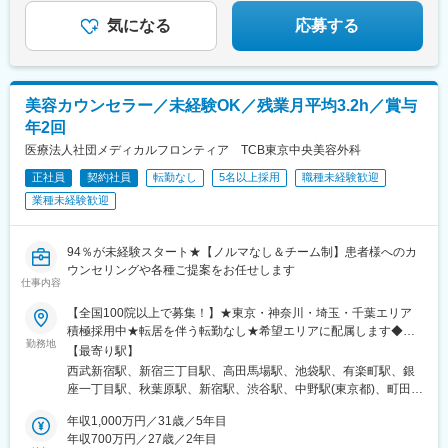
られます♪
院、鹿児島院、那覇院など※受動喫煙対策あり
気になる
応募する
美容カウンセラー／未経験OK／残業月平均3.2h／賞与
年2回
医療法人社団メディカルフロンティア TCB東京中央美容外科
正社員
契約社員
転勤なし
5名以上採用
職種未経験歓迎
業種未経験歓迎
94％が未経験スタート★【ノルマなし＆チーム制】患者様へのカ
ウンセリングや各種ご提案をお任せします
仕事内容
【全国100院以上で募集！】★東京・神奈川・埼玉・千葉エリア
積極採用中★転居を伴う転勤なし★希望エリアに配属します◆ク
勤務地
リニック一覧＜全国100院以上展開＞【北海道・東北】旭川駅前
【最寄り駅】
院、青森院、盛岡院、秋田院、山形院、仙台駅前院、福島院、郡
西武新宿駅、新宿三丁目駅、高田馬場駅、池袋駅、有楽町駅、銀
山院 など【関東】新宿東口院、池袋駅前院、品川院、秋葉原
座一丁目駅、秋葉原駅、新宿駅、渋谷駅、中野駅(東京都)、町田
院、町田院、八王子院、千葉東口院、柏院、船橋院、川崎院、新
駅、立川北駅、八王子駅、品川駅、北千住駅、自由が丘駅、新横
横浜院、大宮東口院、水戸院、つくば院、宇都宮院、高崎院、前
年収1,000万円／31歳／5年目
浜駅、横浜駅、川崎駅、藤沢駅、本厚木駅、大宮駅(埼玉県)、川口
橋院 など【中部】名古屋駅前院 、名古屋栄院、金山院、岐阜
年収700万円／27歳／2年目
駅、川越駅、南越谷駅、宇都宮駅、水戸駅、つくば駅、千葉駅、