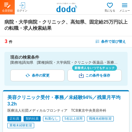
会員登録
ログイン
気になる
メニュー
病院・大学病院・クリニック、高知県、固定給25万円以上
の転職・求人検索結果
3
条件で並び替え
件
現在の検索条件
[勤務地]高知県 [業種]病院・大学病院・クリニック-医薬品・医療機器・ライフサイエンス・医療系サービス [詳細条件](待遇・福利厚生)固定給25万円以上
新着求人をいつでもチェック
条件の変更
この条件を保存
美容クリニック受付・事務／未経験94%／残業月平均
3.2h
医療法人社団メディカルフロンティア TCB東京中央美容外科
正社員
契約社員
転勤なし
5名以上採用
職種未経験歓迎
業種未経験歓迎