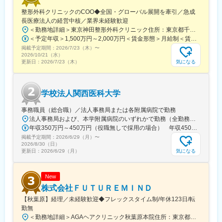
駅、旭橋駅、西早稲田駅、末広町駅(東京都)、立川南駅、高輪ゲー
整形外科クリニックのCOO◆全国・グローバル展開を牽引／急成
トウェイ駅、九品仏駅、新高島駅、東宿郷駅、葭川公園駅、大神
長医療法人の経営中核／業界未経験歓迎
宮下駅、大通駅、仙台駅、栄町駅(愛知県)、国際センター駅、日吉
＜勤務地詳細＞東京神田整形外科クリニック住所：東京都千代田区鍛冶町2丁目8-6 メディカルプライム神田3F勤務地最寄駅：JR山手線／神田駅受動喫煙対策：屋内全面禁煙変更の範囲：会社の定める事業所
町駅、第一通り駅、三島駅、七ツ屋駅、富山駅、福井城址大名町
＜予定年収＞1,500万円～2,000万円＜賃金形態＞月給制＜賃金内訳＞月額（基本給）：1,200,000円～1,500,000円＜月給＞1,200,000円～1,500,000円＜昇給有無＞有＜残業手当＞有＜給与補足＞※経験やスキルを考慮して決定します。■昇給：年1回■賞与：年2回賃金はあくまでも目安の金額であり、選考を通じて上下する可能性があります。月給(月額)は固定手当を含めた表記です。
駅、なんば駅(南海線)、大阪駅、天王寺駅、西大橋駅、五条駅(京
掲載予定期間：
2026/7/23（木）
〜
都市営)、京都河原町駅、神戸三宮駅(阪神)、本通駅、高松駅(香川
2026/10/21（水）
県)、南堀端駅、はりまや橋駅、旦過駅、高見橋駅、熊本城・市役
気になる
更新日：
2026/7/23（木）
所前駅、長崎駅(長崎県)、美栄橋駅
学校法人関西医科大学
事務職員（総合職）／法人事務局または各附属病院で勤務
法人事務局および、本学附属病院のいずれかで勤務（全勤務地、最寄り駅から徒歩5分以内）【関西医科大学 法人事務局】大阪府枚方市新町2丁目5-1■京阪本線 枚方市駅～徒歩5分※京阪 枚方市駅まで…・京阪 京橋駅から特急乗車14分・京阪 中書島駅から特急乗車16分【附属病院】大阪府枚方市新町2丁目3-1■京阪本線 枚方市駅～徒歩3分【総合医療センター】大阪府守口市文園町10-15■京阪本線 滝井駅～徒歩3分■地下鉄谷町線・今里筋線 太子橋今市駅～徒歩5分 ※京阪 滝井駅まで… ・京阪 京橋駅から各停乗車9分 ※谷町線 太子橋今市駅まで…・谷町線 大日駅から乗車8分・谷町線 東梅田駅から乗車13分【香里病院】大阪府寝屋川市香里本通町8-45■京阪本線 香里園駅～徒歩1分 ※京阪 香里園駅まで… ・京阪 京橋駅・樟葉駅から準急乗車15分 ・京阪中書島駅から準急乗車35分（特急乗車、枚方市駅で乗り換えると25分） ◎経験・能力など適性を考慮し配属します。 ※転居を伴う転勤なし※U・Iターン歓迎
年収350万円～450万円（役職無しで採用の場合） 年収450万円～550万円（主任級で採用の場合）
掲載予定期間：
2026/6/29（月）
〜
2026/8/30（日）
気になる
更新日：
2026/6/29（月）
New
株式会社ＦＵＴＵＲＥＭＩＮＤ
【秋葉原】経理／未経験歓迎◆フレックスタイム制/年休123日/転
勤無
＜勤務地詳細＞AGAヘアクリニック秋葉原本院住所：東京都千代田区外神田3-12-8 住友不動産秋葉原ビル9F受動喫煙対策：屋内全面禁煙変更の範囲：会社の定める事業所（リモートワーク含む）