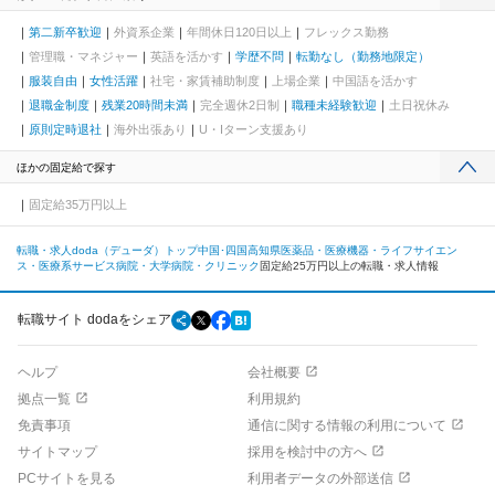
第二新卒歓迎
外資系企業
年間休日120日以上
フレックス勤務
管理職・マネジャー
英語を活かす
学歴不問
転勤なし（勤務地限定）
服装自由
女性活躍
社宅・家賃補助制度
上場企業
中国語を活かす
退職金制度
残業20時間未満
完全週休2日制
職種未経験歓迎
土日祝休み
原則定時退社
海外出張あり
U・Iターン支援あり
ほかの固定給で探す
固定給35万円以上
転職・求人doda（デューダ）トップ
中国･四国
高知県
医薬品・医療機器・ライフサイエン
ス・医療系サービス
病院・大学病院・クリニック
固定給25万円以上の転職・求人情報
転職サイト dodaをシェア
ヘルプ
会社概要
拠点一覧
利用規約
免責事項
通信に関する情報の利用について
サイトマップ
採用を検討中の方へ
PCサイトを見る
利用者データの外部送信