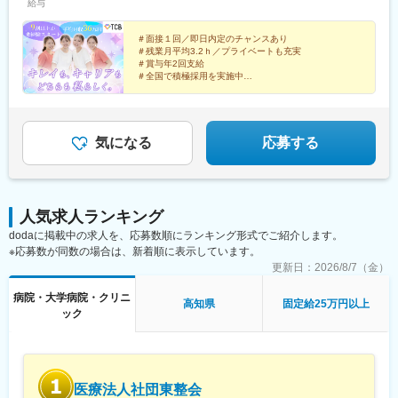
給与
院、静岡院、浜松院、三島院、新潟院、金沢院、福井院、富山
京成千葉駅、柏駅、京成船橋駅、松戸駅、高崎駅、前橋駅、旭川
院、長野院、松本院、山梨甲府駅前院 など【近畿】梅田大阪駅
駅、さっぽろ駅、あおば通駅、福島駅(福島県)、郡山駅(福島県)、
前院、大阪阪急梅田駅前院、枚方院、天王寺院、堺院、なんば
＃面接１回／即日内定のチャンスあり
青森駅、盛岡駅、山形駅、秋田駅、矢場町駅、近鉄名古屋駅、金
＃残業月平均3.2ｈ／プライベートも充実
院、心斎橋院、京都駅前院、奈良院、和歌山院、四日市院 など
山駅(愛知県)、豊田市駅、駅前大通駅、名鉄岐阜駅、静岡駅、新浜
＃賞与年2回支給
【中四国】広島院、福山院、松山院、高松院、高知院、徳島院、
松駅、三島広小路駅、長野駅、松本駅、北鉄金沢駅、新潟駅、近
＃全国で積極採用を実施中
松江院、周南徳山駅ビル院 など【九州・沖縄】小倉院、佐賀
鉄四日市駅、電鉄富山駅、福井駅、甲府駅、東梅田駅、大阪難波
全国100院以上を展開する大手美容クリニックだからこ
院、長崎院、熊本院、宮崎院、鹿児島院、那覇院 など【受動喫
駅、高槻市駅、大阪梅田駅(阪急線)、枚方市駅、堺東駅、天王寺駅
そ、「やりがい・高収入・キャリア」のすべてをバラン
煙対策】屋内原則禁煙
前駅、西梅田駅、心斎橋駅、京都駅、烏丸駅、三ノ宮駅、姫路
スよく実現できます！
駅、近鉄奈良駅、和歌山駅、草津駅(滋賀県)、徳山駅、立町駅、福
気になる
応募する
山駅、松江駅、片原町駅(香川県)、松山市駅、蓮池町通駅、徳島
駅、西鉄久留米駅、西鉄福岡駅、平和通駅、博多駅、天神南駅、
鹿児島中央駅前駅、通町筋駅、宮崎駅、長崎駅前駅、佐賀駅、大
分駅、県庁前駅(沖縄県)、新宿西口駅、新宿駅(東京メトロ)、学習
人気求人ランキング
院下駅、東池袋駅、日比谷駅、銀座駅、岩本町駅、立川駅、京王
dodaに掲載中の求人を、応募数順にランキング形式でご紹介します。
八王子駅、高輪台駅、奥沢駅、神奈川駅、平沼橋駅、京急川崎
※応募数が同数の場合は、新着順に表示しています。
駅、石上駅、新越谷駅、宇都宮駅東口駅、新千葉駅、栄町駅(千葉
県)、船橋駅、札幌駅、仙台駅(地下鉄)、曽根田駅、栄駅(愛知県)、
更新日：
2026/8/7（金）
名古屋駅、西高蔵駅、新豊田駅、新豊橋駅、岐阜駅、新静岡駅、
病院・大学病院・クリニ
浜松駅、三島田町駅、市役所前駅(長野県)、金沢駅、あすなろう四
高知県
固定給25万円以上
ック
日市駅、電鉄富山駅・エスタ前駅、福井駅(福井県)、大阪梅田駅
(阪神線)、なんば駅(地下鉄)、高槻駅、梅田駅(地下鉄)、宮之阪
駅、大阪阿部野橋駅、北新地駅、四ツ橋駅、七条駅、四条駅(京都
市営)、三宮駅(神戸新交通)、山陽姫路駅、田中口駅、八丁堀駅(広
島県)、高松築港駅、高知橋駅、眉山ロープウェイ山麓駅、天神
医療法人社団東整会
駅、小倉駅(福岡県)、東比恵駅、鹿児島中央駅、水道町駅、五島町