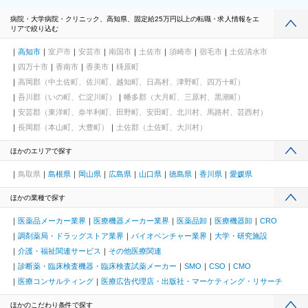
病院・大学病院・クリニック、高知県、固定給25万円以上の転職・求人情報をエ
リアで絞り込む
高知市
室戸市
安芸市
南国市
土佐市
須崎市
宿毛市
土佐清水市
四万十市
香南市
香美市
梼原町
高岡郡（中土佐町、佐川町、越知町、日高村、津野町、四万十町）
吾川郡（いの町、仁淀川町）
幡多郡（大月町、三原村、黒潮町）
安芸郡（東洋町、奈半利町、田野町、安田町、北川村、馬路村、芸西村）
長岡郡（本山町、大豊町）
土佐郡（土佐町、大川村）
ほかのエリアで探す
鳥取県
島根県
岡山県
広島県
山口県
徳島県
香川県
愛媛県
ほかの業種で探す
医薬品メーカー業界
医療機器メーカー業界
医薬品卸
医療機器卸
CRO
調剤薬局・ドラッグストア業界
バイオベンチャー業界
大学・研究施設
介護・福祉関連サービス
その他医療関連
診断薬・臨床検査機器・臨床検査試薬メーカー
SMO
CSO
CMO
医療コンサルティング
医療広告代理店・出版社・マーケティング・リサーチ
ほかのこだわり条件で探す