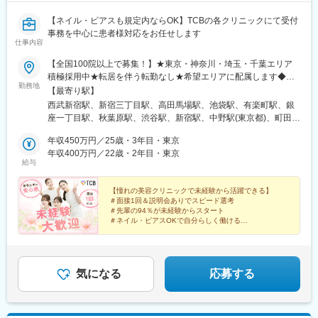
【ネイル・ピアスも規定内ならOK】TCBの各クリニックにて受付
事務を中心に患者様対応をお任せします
仕事内容
【全国100院以上で募集！】★東京・神奈川・埼玉・千葉エリア
積極採用中★転居を伴う転勤なし★希望エリアに配属します◆ク
勤務地
リニック一覧＜全国100院以上展開＞【北海道・東北】旭川駅前
【最寄り駅】
院、青森院、盛岡院、秋田院、山形院、仙台駅前院、福島院、郡
西武新宿駅、新宿三丁目駅、高田馬場駅、池袋駅、有楽町駅、銀
山院 など【関東】新宿東口院、池袋駅前院、品川院、秋葉原
座一丁目駅、秋葉原駅、渋谷駅、新宿駅、中野駅(東京都)、町田
院、町田院、八王子院、千葉東口院、柏院、船橋院、川崎院、新
駅、立川北駅、八王子駅、品川駅、北千住駅、自由が丘駅、新横
横浜院、大宮東口院、水戸院、つくば院、宇都宮院、高崎院、前
年収450万円／25歳・3年目・東京
浜駅、横浜駅、川崎駅、藤沢駅、本厚木駅、大宮駅(埼玉県)、川口
橋院 など【中部】名古屋駅前院 、名古屋栄院、金山院、岐阜
年収400万円／22歳・2年目・東京
駅、川越駅、南越谷駅、宇都宮駅、水戸駅、つくば駅、千葉駅、
給与
院、静岡院、浜松院、三島院、新潟院、金沢院、福井院、富山
京成千葉駅、柏駅、京成船橋駅、松戸駅、高崎駅、前橋駅、旭川
院、長野院、松本院、山梨甲府駅前院 など【近畿】梅田大阪駅
駅、さっぽろ駅、あおば通駅、福島駅(福島県)、郡山駅(福島県)、
前院、大阪阪急梅田駅前院、枚方院、天王寺院、堺院、なんば
【憧れの美容クリニックで未経験から活躍できる】
青森駅、盛岡駅、山形駅、秋田駅、矢場町駅、近鉄名古屋駅、金
＃面接1回＆説明会ありでスピード選考
院、心斎橋院、京都駅前院、奈良院、和歌山院、四日市院 など
山駅(愛知県)、豊田市駅、駅前大通駅、名鉄岐阜駅、静岡駅、新浜
＃先輩の94％が未経験からスタート
【中四国】広島院、福山院、松山院、高松院、高知院、徳島院、
松駅、三島広小路駅、長野駅、松本駅、北鉄金沢駅、新潟駅、近
＃ネイル・ピアスOKで自分らしく働ける
松江院、周南徳山駅ビル院 など【九州・沖縄】小倉院、佐賀
＃残業月平均3.2時間／プライベートも充実
鉄四日市駅、電鉄富山駅、福井駅、甲府駅、東梅田駅、大阪難波
＃月9日～10日休みでしっかりリフレッシュ
院、長崎院、熊本院、宮崎院、鹿児島院、那覇院 など【受動喫
駅、高槻市駅、大阪梅田駅(阪急線)、枚方市駅、堺東駅、天王寺駅
煙対策】屋内原則禁煙
前駅、江坂駅、心斎橋駅、京都駅、烏丸駅、三ノ宮駅、姫路駅、
近鉄奈良駅、和歌山駅、草津駅(滋賀県)、徳山駅、立町駅、福山
気になる
応募する
駅、松江駅、片原町駅(香川県)、松山市駅、蓮池町通駅、徳島駅、
西鉄久留米駅、西鉄福岡駅、平和通駅、博多駅、天神南駅、鹿児
島中央駅前駅、通町筋駅、宮崎駅、長崎駅前駅、佐賀駅、大分