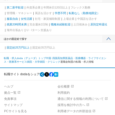
第二新卒歓迎
外資系企業
年間休日120日以上
フレックス勤務
管理職・マネジャー
英語を活かす
学歴不問
転勤なし（勤務地限定）
服装自由
女性活躍
社宅・家賃補助制度
上場企業
中国語を活かす
残業20時間未満
完全週休2日制
職種未経験歓迎
土日祝休み
原則定時退社
海外出張あり
U・Iターン支援あり
ほかの固定給で探す
固定給25万円以上
固定給35万円以上
転職・求人doda（デューダ）トップ
中国･四国
高知県
医薬品・医療機器・ライフサイエン
ス・医療系サービス
病院・大学病院・クリニック
退職金制度の転職・求人情報
転職サイト dodaをシェア
ヘルプ
会社概要
拠点一覧
利用規約
免責事項
通信に関する情報の利用について
サイトマップ
採用を検討中の方へ
PCサイトを見る
利用者データの外部送信