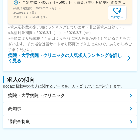
＜予定年収＞400万円～500万円＜賃金形態＞月給制＜賃金内訳＞月額（基本給）：275,000円～350,000円＜月給＞275,000円～350,000円＜昇給有無＞有＜残業手当＞有＜給与補足＞■ 多職種手当:5万円（複数の職種をマルチに対応するスタッフへの手当） ■ 多エリア手当:4万円（複数の拠点を横断してくれるスタッフへの手当） ■ 役職手当:0～52万円■ 達成手当：0～100万円（半期評価によって増減する手当）賃金はあくまでも目安の金額であり、選考を通じて上下する可能性があります。月給(月額)は固定手当を含めた表記です。
掲載予定期間：
2026/8/3（月）
〜
2026/11/1（日）
気になる
更新日：
2026/8/3（月）
※求人応募数の多い順にランキングしています（非公開求人は除く）。
※集計対象期間：2026/8/1（土）～2026/8/7（金）
※事情により掲載終了予定日よりも前に求人募集が終了していることもご
ざいます。その場合は当サイトから応募はできませんので、あらかじめご
了承ください。
病院・大学病院・クリニック
の人気求人ランキングを詳し
く見る
求人の傾向
dodaに掲載中の求人に関するデータを、カテゴリごとにご紹介します。
病院・大学病院・クリニック
高知県
退職金制度