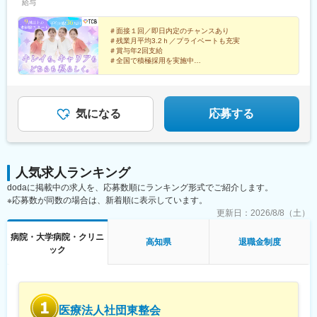
給与
院、静岡院、浜松院、三島院、新潟院、金沢院、福井院、富山
京成千葉駅、柏駅、京成船橋駅、松戸駅、高崎駅、前橋駅、旭川
院、長野院、松本院、山梨甲府駅前院 など【近畿】梅田大阪駅
駅、さっぽろ駅、あおば通駅、福島駅(福島県)、郡山駅(福島県)、
前院、大阪阪急梅田駅前院、枚方院、天王寺院、堺院、なんば
＃面接１回／即日内定のチャンスあり
青森駅、盛岡駅、山形駅、秋田駅、矢場町駅、近鉄名古屋駅、金
＃残業月平均3.2ｈ／プライベートも充実
院、心斎橋院、京都駅前院、奈良院、和歌山院、四日市院 など
山駅(愛知県)、豊田市駅、駅前大通駅、名鉄岐阜駅、静岡駅、新浜
＃賞与年2回支給
【中四国】広島院、福山院、松山院、高松院、高知院、徳島院、
松駅、三島広小路駅、長野駅、松本駅、北鉄金沢駅、新潟駅、近
＃全国で積極採用を実施中
松江院、周南徳山駅ビル院 など【九州・沖縄】小倉院、佐賀
鉄四日市駅、電鉄富山駅、福井駅、甲府駅、東梅田駅、大阪難波
全国100院以上を展開する大手美容クリニックだからこ
院、長崎院、熊本院、宮崎院、鹿児島院、那覇院 など【受動喫
駅、高槻市駅、大阪梅田駅(阪急線)、枚方市駅、堺東駅、天王寺駅
そ、「やりがい・高収入・キャリア」のすべてをバラン
煙対策】屋内原則禁煙
前駅、西梅田駅、心斎橋駅、京都駅、烏丸駅、三ノ宮駅、姫路
スよく実現できます！
駅、近鉄奈良駅、和歌山駅、草津駅(滋賀県)、徳山駅、立町駅、福
気になる
応募する
山駅、松江駅、片原町駅(香川県)、松山市駅、蓮池町通駅、徳島
駅、西鉄久留米駅、西鉄福岡駅、平和通駅、博多駅、天神南駅、
鹿児島中央駅前駅、通町筋駅、宮崎駅、長崎駅前駅、佐賀駅、大
分駅、県庁前駅(沖縄県)、新宿西口駅、新宿駅(東京メトロ)、学習
人気求人ランキング
院下駅、東池袋駅、日比谷駅、銀座駅、岩本町駅、立川駅、京王
dodaに掲載中の求人を、応募数順にランキング形式でご紹介します。
八王子駅、高輪台駅、奥沢駅、神奈川駅、平沼橋駅、京急川崎
※応募数が同数の場合は、新着順に表示しています。
駅、石上駅、新越谷駅、宇都宮駅東口駅、新千葉駅、栄町駅(千葉
県)、船橋駅、札幌駅、仙台駅(地下鉄)、曽根田駅、栄駅(愛知県)、
更新日：
2026/8/8（土）
名古屋駅、西高蔵駅、新豊田駅、新豊橋駅、岐阜駅、新静岡駅、
病院・大学病院・クリニ
浜松駅、三島田町駅、市役所前駅(長野県)、金沢駅、あすなろう四
高知県
退職金制度
ック
日市駅、電鉄富山駅・エスタ前駅、福井駅(福井県)、大阪梅田駅
(阪神線)、なんば駅(地下鉄)、高槻駅、梅田駅(地下鉄)、宮之阪
駅、大阪阿部野橋駅、北新地駅、四ツ橋駅、七条駅、四条駅(京都
市営)、三宮駅(神戸新交通)、山陽姫路駅、田中口駅、八丁堀駅(広
島県)、高松築港駅、高知橋駅、眉山ロープウェイ山麓駅、天神
医療法人社団東整会
駅、小倉駅(福岡県)、東比恵駅、鹿児島中央駅、水道町駅、五島町