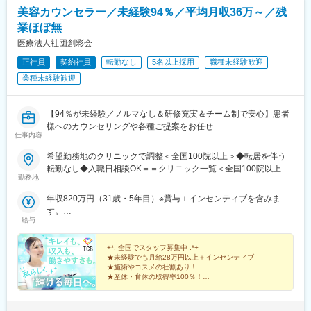
駅、県庁前駅(沖縄県)、新宿西口駅、新宿駅(東京メトロ)、学習院
美容カウンセラー／未経験94％／平均月収36万～／残
下駅、東池袋駅、日比谷駅、銀座駅、岩本町駅、立川駅、京王八
業ほぼ無
王子駅、高輪台駅、奥沢駅、神奈川駅、平沼橋駅、京急川崎駅、
石上駅、新越谷駅、宇都宮駅東口駅、新千葉駅、栄町駅(千葉県)、
医療法人社団創彩会
船橋駅、札幌駅、仙台駅(地下鉄)、曽根田駅、栄駅(愛知県)、名古
正社員
契約社員
転勤なし
5名以上採用
職種未経験歓迎
屋駅、西高蔵駅、新豊田駅、新豊橋駅、岐阜駅、新静岡駅、浜松
業種未経験歓迎
駅、三島田町駅、市役所前駅(長野県)、金沢駅、あすなろう四日市
駅、電鉄富山駅・エスタ前駅、福井駅(福井県)、大阪梅田駅(阪神
線)、なんば駅(地下鉄)、高槻駅、梅田駅(地下鉄)、宮之阪駅、大阪
【94％が未経験／ノルマなし＆研修充実＆チーム制で安心】患者
阿部野橋駅、四ツ橋駅、七条駅、四条駅(京都市営)、三宮駅(神戸
様へのカウンセリングや各種ご提案をお任せ
新交通)、山陽姫路駅、田中口駅、八丁堀駅(広島県)、高松築港
仕事内容
駅、高知橋駅、眉山ロープウェイ山麓駅、天神駅、小倉駅(福岡
県)、東比恵駅、鹿児島中央駅、水道町駅、五島町駅、旭橋駅、西
希望勤務地のクリニックで調整＜全国100院以上＞◆転居を伴う
早稲田駅、末広町駅(東京都)、立川南駅、高輪ゲートウェイ駅、九
転勤なし◆入職日相談OK＝＝クリニック一覧＜全国100院以上展
勤務地
品仏駅、新高島駅、東宿郷駅、葭川公園駅、大神宮下駅、大通
開＞＝＝【北海道・東北】旭川駅前院、札幌駅前院、青森院、盛
駅、仙台駅、栄町駅(愛知県)、国際センター駅、日吉町駅、第一通
岡院、秋田院、山形院、仙台駅前院、福島院、郡山院など【関
年収820万円（31歳・5年目）※賞与＋インセンティブを含みま
り駅、三島駅、七ツ屋駅、富山駅、福井城址大名町駅、なんば駅
東】新宿東口院、池袋駅前院、品川院、秋葉原院、町田院、八王
す。
(南海線)、大阪駅、天王寺駅、西大橋駅、五条駅(京都市営)、京都
子院、千葉東口院、柏院、船橋院、川崎院、新横浜院、大宮東口
給与
年収550万円（27歳・2年目）※賞与＋インセンティブを含みま
河原町駅、神戸三宮駅(阪神)、本通駅、高松駅(香川県)、南堀端
院、水戸院、つくば院、宇都宮院、高崎院、前橋院など【中部】
す。
駅、はりまや橋駅、旦過駅、高見橋駅、熊本城・市役所前駅、長
名古屋栄院、岐阜院、静岡院、浜松院、三島院、新潟院、金沢
+*. 全国でスタッフ募集中 .*+
崎駅(長崎県)、美栄橋駅
院、福井院、富山院、長野院、松本院、山梨甲府駅前院など【近
★未経験でも月給28万円以上＋インセンティブ
★施術やコスメの社割あり！
畿】大阪駅前院、天王寺院、京都駅前院、奈良院、姫路院、神戸
★産休・育休の取得率100％！
院、和歌山院、四日市院など【中四国】広島院、福山院、松山
院、高松院、高知院、徳島院、松江院、周南徳山駅ビル院【九
先輩スタッフの94％が未経験からの挑戦！
州・沖縄】福岡博多院、小倉院、佐賀院、長崎院、熊本院、宮崎
美容業界が初めてという方も安心してスキルを身に付け