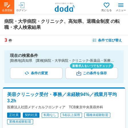
会員登録
ログイン
気になる
メニュー
病院・大学病院・クリニック、高知県、退職金制度
の転
職・求人検索結果
3
条件で並び替え
件
現在の検索条件
[勤務地]高知県 [業種]病院・大学病院・クリニック-医薬品・医療機器・ライフサイエンス・医療系サービス [詳細条件](待遇・福利厚生)退職金制度
新着求人をいつでもチェック
条件の変更
この条件を保存
美容クリニック受付・事務／未経験94%／残業月平均
3.2h
医療法人社団メディカルフロンティア TCB東京中央美容外科
正社員
契約社員
転勤なし
5名以上採用
職種未経験歓迎
業種未経験歓迎