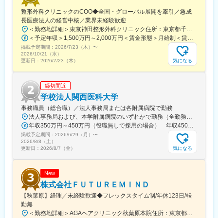
駅、旭橋駅、西早稲田駅、末広町駅(東京都)、立川南駅、高輪ゲー
整形外科クリニックのCOO◆全国・グローバル展開を牽引／急成
トウェイ駅、九品仏駅、新高島駅、東宿郷駅、葭川公園駅、大神
長医療法人の経営中核／業界未経験歓迎
宮下駅、大通駅、仙台駅、栄町駅(愛知県)、国際センター駅、日吉
＜勤務地詳細＞東京神田整形外科クリニック住所：東京都千代田区鍛冶町2丁目8-6 メディカルプライム神田3F勤務地最寄駅：JR山手線／神田駅受動喫煙対策：屋内全面禁煙変更の範囲：会社の定める事業所
町駅、第一通り駅、三島駅、七ツ屋駅、富山駅、福井城址大名町
＜予定年収＞1,500万円～2,000万円＜賃金形態＞月給制＜賃金内訳＞月額（基本給）：1,200,000円～1,500,000円＜月給＞1,200,000円～1,500,000円＜昇給有無＞有＜残業手当＞有＜給与補足＞※経験やスキルを考慮して決定します。■昇給：年1回■賞与：年2回賃金はあくまでも目安の金額であり、選考を通じて上下する可能性があります。月給(月額)は固定手当を含めた表記です。
駅、なんば駅(南海線)、大阪駅、天王寺駅、西大橋駅、五条駅(京
掲載予定期間：
2026/7/23（木）
〜
都市営)、京都河原町駅、神戸三宮駅(阪神)、本通駅、高松駅(香川
2026/10/21（水）
県)、南堀端駅、はりまや橋駅、旦過駅、高見橋駅、熊本城・市役
気になる
更新日：
2026/7/23（木）
所前駅、長崎駅(長崎県)、美栄橋駅
締切間近
学校法人関西医科大学
事務職員（総合職）／法人事務局または各附属病院で勤務
法人事務局および、本学附属病院のいずれかで勤務（全勤務地、最寄り駅から徒歩5分以内）【関西医科大学 法人事務局】大阪府枚方市新町2丁目5-1■京阪本線 枚方市駅～徒歩5分※京阪 枚方市駅まで…・京阪 京橋駅から特急乗車14分・京阪 中書島駅から特急乗車16分【附属病院】大阪府枚方市新町2丁目3-1■京阪本線 枚方市駅～徒歩3分【総合医療センター】大阪府守口市文園町10-15■京阪本線 滝井駅～徒歩3分■地下鉄谷町線・今里筋線 太子橋今市駅～徒歩5分 ※京阪 滝井駅まで… ・京阪 京橋駅から各停乗車9分 ※谷町線 太子橋今市駅まで…・谷町線 大日駅から乗車8分・谷町線 東梅田駅から乗車13分【香里病院】大阪府寝屋川市香里本通町8-45■京阪本線 香里園駅～徒歩1分 ※京阪 香里園駅まで… ・京阪 京橋駅・樟葉駅から準急乗車15分 ・京阪中書島駅から準急乗車35分（特急乗車、枚方市駅で乗り換えると25分） ◎経験・能力など適性を考慮し配属します。 ※転居を伴う転勤なし※U・Iターン歓迎
年収350万円～450万円（役職無しで採用の場合） 年収450万円～550万円（主任級で採用の場合）
掲載予定期間：
2026/6/29（月）
〜
2026/8/8（土）
気になる
更新日：
2026/8/7（金）
New
株式会社ＦＵＴＵＲＥＭＩＮＤ
【秋葉原】経理／未経験歓迎◆フレックスタイム制/年休123日/転
勤無
＜勤務地詳細＞AGAヘアクリニック秋葉原本院住所：東京都千代田区外神田3-12-8 住友不動産秋葉原ビル9F受動喫煙対策：屋内全面禁煙変更の範囲：会社の定める事業所（リモートワーク含む）