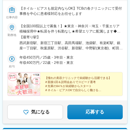
【ネイル・ピアスも規定内ならOK】TCBの各クリニックにて受付
事務を中心に患者様対応をお任せします
仕事内容
【全国100院以上で募集！】★東京・神奈川・埼玉・千葉エリア
積極採用中★転居を伴う転勤なし★希望エリアに配属します◆ク
勤務地
リニック一覧＜全国100院以上展開＞【北海道・東北】旭川駅前
【最寄り駅】
院、青森院、盛岡院、秋田院、山形院、仙台駅前院、福島院、郡
西武新宿駅、新宿三丁目駅、高田馬場駅、池袋駅、有楽町駅、銀
山院 など【関東】新宿東口院、池袋駅前院、品川院、秋葉原
座一丁目駅、秋葉原駅、渋谷駅、新宿駅、中野駅(東京都)、町田
院、町田院、八王子院、千葉東口院、柏院、船橋院、川崎院、新
駅、立川北駅、八王子駅、品川駅、北千住駅、自由が丘駅、新横
横浜院、大宮東口院、水戸院、つくば院、宇都宮院、高崎院、前
年収450万円／25歳・3年目・東京
浜駅、横浜駅、川崎駅、藤沢駅、本厚木駅、大宮駅(埼玉県)、川口
橋院 など【中部】名古屋駅前院 、名古屋栄院、金山院、岐阜
年収400万円／22歳・2年目・東京
駅、川越駅、南越谷駅、宇都宮駅、水戸駅、つくば駅、千葉駅、
給与
院、静岡院、浜松院、三島院、新潟院、金沢院、福井院、富山
京成千葉駅、柏駅、京成船橋駅、松戸駅、高崎駅、前橋駅、旭川
院、長野院、松本院、山梨甲府駅前院 など【近畿】梅田大阪駅
駅、さっぽろ駅、あおば通駅、福島駅(福島県)、郡山駅(福島県)、
前院、大阪阪急梅田駅前院、枚方院、天王寺院、堺院、なんば
【憧れの美容クリニックで未経験から活躍できる】
青森駅、盛岡駅、山形駅、秋田駅、矢場町駅、近鉄名古屋駅、金
＃面接1回＆説明会ありでスピード選考
院、心斎橋院、京都駅前院、奈良院、和歌山院、四日市院 など
山駅(愛知県)、豊田市駅、駅前大通駅、名鉄岐阜駅、静岡駅、新浜
＃先輩の94％が未経験からスタート
【中四国】広島院、福山院、松山院、高松院、高知院、徳島院、
松駅、三島広小路駅、長野駅、松本駅、北鉄金沢駅、新潟駅、近
＃ネイル・ピアスOKで自分らしく働ける
松江院、周南徳山駅ビル院 など【九州・沖縄】小倉院、佐賀
＃残業月平均3.2時間／プライベートも充実
鉄四日市駅、電鉄富山駅、福井駅、甲府駅、東梅田駅、大阪難波
＃月9日～10日休みでしっかりリフレッシュ
院、長崎院、熊本院、宮崎院、鹿児島院、那覇院 など【受動喫
駅、高槻市駅、大阪梅田駅(阪急線)、枚方市駅、堺東駅、天王寺駅
煙対策】屋内原則禁煙
前駅、江坂駅、心斎橋駅、京都駅、烏丸駅、三ノ宮駅、姫路駅、
近鉄奈良駅、和歌山駅、草津駅(滋賀県)、徳山駅、立町駅、福山
気になる
応募する
駅、松江駅、片原町駅(香川県)、松山市駅、蓮池町通駅、徳島駅、
西鉄久留米駅、西鉄福岡駅、平和通駅、博多駅、天神南駅、鹿児
島中央駅前駅、通町筋駅、宮崎駅、長崎駅前駅、佐賀駅、大分