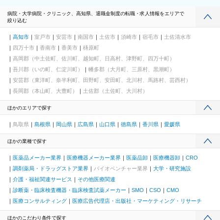
病院・大学病院・クリニック、高知県、退職金制度の転職・求人情報をエリアで
絞り込む
高知市
室戸市
安芸市
南国市
土佐市
須崎市
宿毛市
土佐清水市
四万十市
香南市
香美市
梼原町
高岡郡（中土佐町、佐川町、越知町、日高村、津野町、四万十町）
吾川郡（いの町、仁淀川町）
幡多郡（大月町、三原村、黒潮町）
安芸郡（東洋町、奈半利町、田野町、安田町、北川村、馬路村、芸西村）
長岡郡（本山町、大豊町）
土佐郡（土佐町、大川村）
ほかのエリアで探す
鳥取県
島根県
岡山県
広島県
山口県
徳島県
香川県
愛媛県
ほかの業種で探す
医薬品メーカー業界
医療機器メーカー業界
医薬品卸
医療機器卸
CRO
調剤薬局・ドラッグストア業界
バイオベンチャー業界
大学・研究施設
介護・福祉関連サービス
その他医療関連
診断薬・臨床検査機器・臨床検査試薬メーカー
SMO
CSO
CMO
医療コンサルティング
医療広告代理店・出版社・マーケティング・リサーチ
ほかのこだわり条件で探す