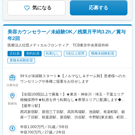
られます♪
院、鹿児島院、那覇院など※受動喫煙対策あり
気になる
応募する
美容カウンセラー／未経験OK／残業月平均3.2h／賞与
年2回
医療法人社団メディカルフロンティア TCB東京中央美容外科
正社員
契約社員
転勤なし
5名以上採用
職種未経験歓迎
業種未経験歓迎
94％が未経験スタート★【ノルマなし＆チーム制】患者様へのカ
ウンセリングや各種ご提案をお任せします
仕事内容
【全国100院以上で募集！】★東京・神奈川・埼玉・千葉エリア
積極採用中★転居を伴う転勤なし★希望エリアに配属します◆ク
勤務地
リニック一覧＜全国100院以上展開＞【北海道・東北】旭川駅前
【最寄り駅】
院、青森院、盛岡院、秋田院、山形院、仙台駅前院、福島院、郡
西武新宿駅、新宿三丁目駅、高田馬場駅、池袋駅、有楽町駅、銀
山院 など【関東】新宿東口院、池袋駅前院、品川院、秋葉原
座一丁目駅、秋葉原駅、新宿駅、渋谷駅、中野駅(東京都)、町田
院、町田院、八王子院、千葉東口院、柏院、船橋院、川崎院、新
駅、立川北駅、八王子駅、品川駅、北千住駅、自由が丘駅、新横
横浜院、大宮東口院、水戸院、つくば院、宇都宮院、高崎院、前
年収1,000万円／31歳／5年目
浜駅、横浜駅、川崎駅、藤沢駅、本厚木駅、大宮駅(埼玉県)、川口
橋院 など【中部】名古屋駅前院 、名古屋栄院、金山院、岐阜
年収700万円／27歳／2年目
駅、川越駅、南越谷駅、宇都宮駅、水戸駅、つくば駅、千葉駅、