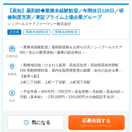
頂きますが、経験に応じて他のシステムや対応範囲を広げて頂き
スケジュール管理まで一貫して携わるため、自分自身が携わった
ます。
製品が世の中に流通されたときは大きな達成感を感じます。
【高知】薬剤師◆業務未経験歓迎／年間休日126日／研
修制度充実／東証プライム上場企業グループ
【ポジションの魅力】
【主要取引先】
・長期間の研修を用意しているため職種未経験＆技術的な知識が
シップヘルスケアファーマシー株式会社
ユニチャーム／コーセー／マンダム／資生堂／花王／ライオン／
全く無い方でも立ち上りが可能となっております。
小林製薬／大王製紙／大日本印刷ほか国内トップクラスの大手化
正社員
職種未経験歓迎
業種未経験歓迎
・業界トップクラスの調剤システムやIoT製品を扱っており、業務
粧品・医薬品メーカー
を通して最新の技術に触れることが可能です。
変更の範囲：会社の定める業務
・正社員登用は前提の採用です。就業態度に問題がなければ原則
～業務未経験歓迎／薬剤師資格をお持ちの方／シップヘルスケア
登用となり、業界トップクラスシェアを誇る優良企業の正社員と
変更の範囲：会社の定める業務
HD／安心の教育体制／健康の総合商社～
して安定就業が可能です。（登用率98%、試験ノルマなし）
仕事内容
■仕事内容：
＜勤務地詳細＞ひまわり薬局 高知店住所：高知県高知市西町
【同社の魅力】
処方監査、調剤、服薬支援、薬歴管理、在宅業務、OTC販売など
109 受動喫煙対策：屋内全面禁煙変更の範囲：会社の定める事業
◆医療業界に貢献：
勤務地
所
最新のIoT技術に注力しており、これまで人の手でアナログに行わ
【最寄り駅】
■診療科目：
れていた薬剤管理を、全自動で管理、調整、計測、分包まで対応
上町二丁目駅、上町一丁目駅、上町四丁目駅
一般内科／消化器内科／循環器内科／呼吸器内科／神経内科／脳
可能にしました。当社の製品やシステムが、24時間止めてはなら
神経外科／整形外科／精神科・心療内科／眼科／耳鼻咽喉科／皮
＜予定年収＞450万円～700万円＜賃金形態＞月給制＜賃金内訳＞
ない医療現場の安心安全や、医療従事者の負担軽減に大きく貢献
膚科／泌尿器科／小児科
月額（基本給）：235,000円～320,000円その他固定手当/月：
しています。
給与
65,000円＜月給＞300,000円～385,000円＜昇給有無＞有＜残業手
◆高いシェアを持つ製品：
■サービス形態：
当＞有＜給与補足＞■給与内訳：・基本給：235,000円～・薬剤師
調剤というニッチな分野で、業界トップクラスのシェアを誇る製
調剤薬局／在宅サービス
手当：65,000円給与は前職・経験考慮し決定します。■昇給：年1
品が多数あります。寡占市場だからこそ、競合製品を使っている
回（6月）■賞与：年2回（7月／12月）■決算賞与あり（業績によ
顧客からいかにシェアを獲得するか試行錯誤する面白さがありま
応募依頼する
■当社について：
気になる
り3月に支給）■研修認定薬剤師手当：5,000円賃金はあくまでも
す。
（エージェントサービス）
保険薬局だけでなく、有料老人ホームや訪問看護ステーションな
目安の金額であり、選考を通じて上下する可能性があります。月