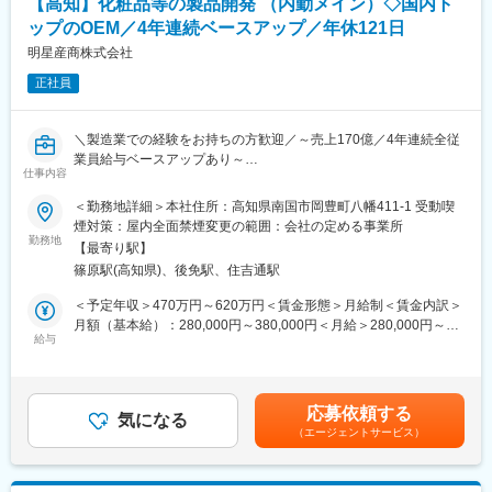
【高知】化粧品等の製品開発 （内勤メイン）◇国内ト
ップのOEM／4年連続ベースアップ／年休121日
【その他補足情報】
・長期間の研修を用意しているため職種未経験＆技術的な知識が
明星産商株式会社
全く無い方でも立ち上りが可能となっております。
正社員
・正社員登用は前提の採用です。就業態度に問題がなければ原則
登用となり、業界トップクラスシェアを誇る優良企業の正社員と
して安定就業が可能です。（登用率98%、試験やノルマなし）
＼製造業での経験をお持ちの方歓迎／～売上170億／4年連続全従
・業界トップクラスのIoT製品や医療システムに触れる事が可能で
業員給与ベースアップあり～
す。また、販売スキルだけでなく薬局運営コンサルティングのス
仕事内容
働きやすい環境！【年休121日・完全週休二日制（土日）・夏季
キルも習得可能なため市場価値向上が可能です。
休暇や年末年始休暇は1週間以上◎】＜国内トップクラスの実績を
＜勤務地詳細＞本社住所：高知県南国市岡豊町八幡411-1 受動喫
誇る国内外大手医薬品・化粧品を取り扱うOEMメーカーです＞
煙対策：屋内全面禁煙変更の範囲：会社の定める事業所
【ポジションの魅力】
勤務地
・同社の製品やシステムが、24時間止めてはならない医療現場の
【最寄り駅】
■ミッション：
安心安全や、医療従事者の負担軽減に大きく貢献しています。
篠原駅(高知県)、後免駅、住吉通駅
クライアントから製品のご相談を受け、製品設計や社内外調整を
・調剤というニッチな分野で、業界トップクラスのシェアを誇る
行い、完成した製品を届けるまでが一連の業務です。
＜予定年収＞470万円～620万円＜賃金形態＞月給制＜賃金内訳＞
製品が多数あります。寡占市場だからこそ、競合製品を使ってい
月額（基本給）：280,000円～380,000円＜月給＞280,000円～
る顧客からいかにシェアを獲得するか、試行錯誤する面白さがあ
■仕事内容：
給与
380,000円＜昇給有無＞有＜残業手当＞有＜給与補足＞※月額には
ります。
大手化粧品・医薬品メーカー商品のOEM製品を扱う当社にて、製
0～100,000円の手当が含まれます上記予定年収はこれまでのご経
・同社の営業に決まったマニュアルはなく、自分なりの創意工夫
品設計・開発をメインとし、一部受注管理等の業務をお任せしま
験・年齢・スキルなどを考慮の上で最終決定いたします。■昇給：
が重要です。また個人だけでなく拠点単位での表彰制度もありチ
す。
年1回（7月）■賞与：年2回※計3ヶ月分（目安）■決算賞与（6月）
ーム一丸で取り組む環境も魅力です。
応募依頼する
お客様からの相談段階から、最終的に製品としてできたものを届
気になる
※業績による■モデル年収：部長：800万~ 課長：600~700万程度
（エージェントサービス）
けるまでの一連の業務をお任せします。
賃金はあくまでも目安の金額であり、選考を通じて上下する可能
【同社について】
・お客様からオーダー頂いた製品を、ターゲットの客層に合わせ
性があります。月給(月額)は固定手当を含めた表記です。
当社は売上高256億円、全国77拠点、従業員数570名規模を誇る調
て製品仕様の検討
剤機器メーカーです。1971年創業と半世紀以上歴史をもち、特に