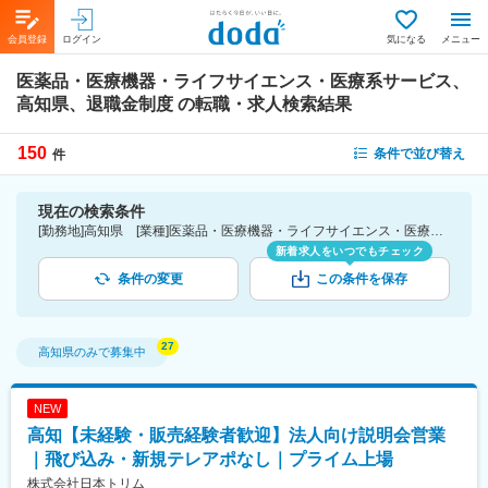
会員登録
ログイン
気になる
メニュー
医薬品・医療機器・ライフサイエンス・医療系サービス、
高知県、退職金制度
の転職・求人検索結果
150
条件で並び替え
件
現在の検索条件
[勤務地]高知県 [業種]医薬品・医療機器・ライフサイエンス・医療系サービス [詳細条件](待遇・福利厚生)退職金制度
新着求人をいつでもチェック
条件の変更
この条件を保存
高知県
のみで募集中
NEW
高知【未経験・販売経験者歓迎】法人向け説明会営業
｜飛び込み・新規テレアポなし｜プライム上場
株式会社日本トリム