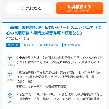
＞280,000円～344,000円（一律手当を含む）＜昇給有無＞有＜残
【働きやすい制度と環境】
案営業を行います。
業手当＞有＜給与補足＞※上記年収条件はあくまで目安であり、ス
・ご自宅から1時間程度で通える施設をお任せする予定です。
応募依頼する
会社の方針として「サポートなくして販売なし」を掲げており、
気になる
キルによってはこれ以上に上がる可能性があります。■昇給：1ヶ
・スーパーフレックスタイム制を導入しており、社員自身が業務
（エージェントサービス）
営業がアフターフォローまで深く関与します。
月あたり5,000円／月（過去実績）■賞与：年3回、60万円～450万
のスケジュールに合わせて始業、就業時間を決めることができま
※業務は、新規営業7割：既存3割の割合です。新規営業が中心の
円（過去実績）賃金はあくまでも目安の金額であり、選考を通じ
す。
ため成果を出しやすく、インセンティブ獲得のチャンスが豊富で
て上下する可能性があります。月給(月額)は固定手当を含めた表記
・5日間のリフレッシュ休暇制度や、時間単位で取得できる有給休
す。
です。
暇。
【高知】未経験歓迎＊IoT製品サービスエンジニア《安
・産前産後休暇（妊娠中時短勤務あり）、子供が3歳になるまで取
心の長期研修＊専門技術習得可＊転勤なし》
■メイン商材
得できる育児休業、
・AI・音声入力対応の歯科電子カルテ統合システム
株式会社トーショー
復帰後は短時間勤務制度の利用も可能。
（電子カルテ、レセプト、画像管理、患者説明などを統合管理）
※育児休業から復帰し3ヶ月後に、育児補助支援金を給付。
契約社員
転勤なし
職種未経験歓迎
業種未経験歓迎
・AI・音声対応の歯周病検査システム
※育児休業、時短勤務制度は入社～1年経過後から取得可能。
・その他オプション製品
◇◆未経験者歓迎！6ヶ月以上の長期研修を用意しているため文系
■入社後の流れ：
変更の範囲：会社の定める業務
かつ未経験の方でも活躍！／調剤IoT機器といった最新技術のメン
入社後3ヶ月程度は同社の宿泊研修施設「セミナーハウス」にて研
仕事内容
テナンスが可能！／原則転勤は無いため特定エリアで就業された
修を行います。商品知識、歯科知識、IT知識、顧客対応を学んで
い方も歓迎！社会貢献性の高い仕事◆◇
＜勤務地詳細＞高知営業所住所：高知県高知市北久保10-16 北久
いただきます。
保468ビル勤務地最寄駅：土讃線／薊野駅受動喫煙対策：屋内全
3ヶ月の研修後も先輩社員がしっかりとサポートいたしますので安
【はじめに】
勤務地
面禁煙変更の範囲：会社の定める事業所（リモートワーク含む）
心です。
【最寄り駅】
当ポジションはフィールドエンジニアと言われる、自社製品を購
薊野駅、土佐一宮駅、知寄町三丁目駅
入されたお客様先へ出向き、機械やシステムのメンテナンスを行
■インセンティブ：
う技術職となります。
＜予定年収＞350万円～500万円＜賃金形態＞月給制補足事項なし
社歴・年齢・学歴・性別、一切関係ありません。
メンテナンススキルの市場価値は上昇の一途を辿っており、同社
＜賃金内訳＞月額（基本給）：200,000円～280,000円固定残業手
実力と成果で評価する独自の評価制度を導入しています。
で得られるスキルも例外ではありません。完全未経験から市場価
給与
当/月：40,000円～70,000円（固定残業時間33時間0分/月）超過し
内容としては、ランクに応じて月10万円～30万円＋年間100万円
値を高める事ができる貴重な求人となります。
た時間外労働の残業手当は追加支給＜月給＞240,000円～350,000
～300万円の追加報酬を設定しています。