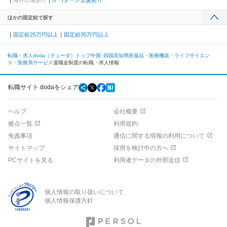
海外出張あり
U・Iターン支援あり
ほかの固定給で探す
固定給25万円以上
固定給35万円以上
転職・求人doda（デューダ）トップ
中国･四国
高知県
医薬品・医療機器・ライフサイエン
ス・医療系サービス
退職金制度の転職・求人情報
転職サイト dodaをシェア
ヘルプ
会社概要
拠点一覧
利用規約
免責事項
通信に関する情報の利用について
サイトマップ
採用を検討中の方へ
PCサイトを見る
利用者データの外部送信
個人情報の取り扱いについて
個人情報保護方針