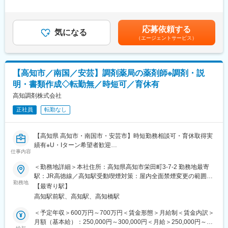
定職28歳/480万円(入社3年・経験6年、手当含)：月給32万円30
https://www.fujifilm.com/jp/ja/healthcare/healthcare-it/it-
歳/550万円(入社6年・経験10年、手当含)：月給33万円35歳/650
imaging/enterprise-pacs
万円(入社8年・経験11年、手当含)：月給37万円賃金はあくまでも
■業務概要
応募依頼する
気になる
目安の金額であり、選考を通じて上下する可能性があります。月
医療機器、医療画像処理機器、医療画像ネットワークシステムの
（エージェントサービス）
給(月額)は固定手当を含めた表記です。
設置および医療機関への保守サポートを担当する業務です。主に
医用画像処理機器、医用画像ネットワークシステムの設置、立ち
上げ、定期点検、トラブルシューティングなどの技術サポートを
【高知市／南国／安芸】調剤薬局の薬剤師※調剤・説
行います。
■研修制度
明・書類作成◇転勤無／時短可／育休有
入社後は、小田原の研修センターにて、機械の解体・組み立てな
高知調剤株式会社
どの基礎技術を学び、先輩社員とのOJTを通じて、現場での実務
に慣れていただきます。上記のとおり実機を用いたトレーニング
正社員
転勤なし
などから必要なスキルを段階的に習得できますので、未経験の方
でもキャッチアップいただける環境です！
【高知県 高知市・南国市・安芸市】時短勤務相談可・育休取得実
※その他年間研修カリキュラムがあり、成熟度に応じて参加可能
績有※U・Iターン希望者歓迎
■働き方魅力
仕事内容
フレックス制度を導入しており、午前・午後の半休制度もあるた
■担当業務：
め、柔軟な働き方が可能です。さらに、担当エリアが狭いため、
＜勤務地詳細＞本社住所：高知県高知市栄田町3-7-2 勤務地最寄
高知県にて処方せん調剤薬局・一般用医薬品販売・居宅介護支援
各担当の負担を軽減し、バランスの取れたワークライフを実現で
駅：JR高徳線／高知駅受動喫煙対策：屋内全面禁煙変更の範囲：
事業を行う当社にて保険調剤薬局業務全般を薬剤師として担当い
きます。休日・夜間の問い合わせはコールセンター対応であり、
勤務地
本文参照
【最寄り駅】
ただきます。
メリハリをつけて働くことが可能です。（当番制あり）
高知駅前駅、高知駅、高知橋駅
■待遇・手当
■具体的には
平均年収907万円と医療機器メーカーでNo1の平均年収を誇り、住
＜予定年収＞600万円～700万円＜賃金形態＞月給制＜賃金内訳＞
顧客へのご案内・調剤説明
宅手当・家族手当・借り上げ社宅等と手当がかなり充実しており
月額（基本給）：250,000円～300,000円＜月給＞250,000円～
医療機関に対しての各書類作成