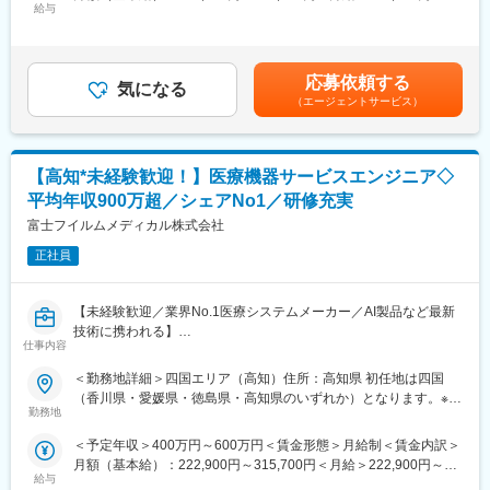
医療機関に対しての各書類作成
給与
300,000円＜昇給有無＞有＜残業手当＞有賃金はあくまでも目安
店舗清掃
【IQVIAサービシーズジャパンについて】
の金額であり、選考を通じて上下する可能性があります。月給(月
・世界100以上の国と地域／8万人の社員が、医薬品の臨床開発～
額)は固定手当を含めた表記です。
【変更の範囲：会社の定める業務】
プロモーションに携わり、市場を流通するほぼすべての医薬品に
応募依頼する
関与しています
気になる
（エージェントサービス）
■組織体制について
・日本においても業界トップシェアを誇り、常時100以上のPJが
店舗により異なりますが薬剤師１名・医療事務１名の2名体制が多
稼働しています
いですが、
支店により薬剤師・医療事務合計10名の店舗での配属予定もあり
【高知*未経験歓迎！】医療機器サービスエンジニア◇
ます。
変更の範囲：会社の定める業務
平均年収900万超／シェアNo1／研修充実
■当社の特徴
富士フイルムメディカル株式会社
高知県内を代表を中心に13店舗開設し、医療サービスを薬局事業
正社員
を通して提供しております。
地域住民の皆様とのつながりを大切にする高知家「健康づくり支
援薬局」として、患者様や地域の皆様の健康をサポートしており
【未経験歓迎／業界No.1医療システムメーカー／AI製品など最新
ます。
技術に携われる】
仕事内容
医療現場を支える「サービスエンジニア」に挑戦したい方募集！
変更の範囲：本文参照
これまでのご経験を、医療機器の設置・保守に活かせます。
＜勤務地詳細＞四国エリア（高知）住所：高知県 初任地は四国
PACS（医療用画像管理システム）やCT・MRIなどの高度な機器
（香川県・愛媛県・徳島県・高知県のいずれか）となります。※希
を扱い、病院の診断を支える重要な仕事です。最新のAI技術やネ
勤務地
望考慮※受動喫煙対策：屋内全面禁煙変更の範囲：会社の定める事
ットワークシステムにも関わるため、ITスキルも身につきます。
業所（リモートワーク含む）
＜予定年収＞400万円～600万円＜賃金形態＞月給制＜賃金内訳＞
■PACSとは
月額（基本給）：222,900円～315,700円＜月給＞222,900円～
レントゲン、CT、MRIなどで撮影したデジタルデータを保存・管
給与
315,700円＜昇給有無＞有＜残業手当＞有＜給与補足＞ ■エリア限
理・共有するシステム