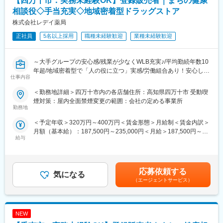
【四万十市：実務未経験OK】登録販売者｜まちの健康
■労働組合があるので、安心して長く働ける仕組みがある：
相談役◇手当充実◇地域密着型ドラッグストア
職場での困りごとや意見を、労働組合を通じて会社に届けること
＼仕事のやりがい／
株式会社レデイ薬局
ができ、声を上げやすい環境があります。
レデイ薬局は、地域に密着したドラッグストアとして、
「健康相談ができる身近な存在」を目指しています。
正社員
5名以上採用
職種未経験歓迎
業種未経験歓迎
＜数字で見るレデイ薬局＞
◎日々の接客を通じてお客様から直接「ありがとう」をもらえる
・男女比＝5：5
◎店舗運営に関わり、自分の工夫が売場や売上に反映される
・平均勤続年数：10.9年
◎将来的には店長として、店舗・人・地域をまとめる立場を目指
～大手グループの安心感/残業が少なくWLB充実♪/平均勤続年数10
・月平均残業時間：8.7時間
せる
年超/地域密着型で「人の役に立つ」実感/労働組合あり！安心して
・平均有給取得日数：9.6日
仕事内容
働ける職場環境～
総合職では、現場とマネジメントの両方で成長を実感できる仕事
＜勤務地詳細＞四万十市内の各店舗住所：高知県四万十市 受動喫
変更の範囲：会社の定める業務
です。
■仕事内容：
煙対策：屋内全面禁煙変更の範囲：会社の定める事業所
店長候補として、レデイ薬局のドラッグストア店舗にて勤務して
勤務地
＼レデイ薬局の魅力／
いただきます。
＜予定年収＞320万円～400万円＜賃金形態＞月給制＜賃金内訳＞
■現場から店舗運営まで段階的に成長できる環境：
まずは、レジ業務や商品管理などの基礎業務からスタートし、店
月額（基本給）：187,500円～235,000円＜月給＞187,500円～
レジ・商品管理などの基礎業務からスタートし、将来的には店長
舗運営の基本を学んでいただきます。
給与
235,000円＜昇給有無＞有＜残業手当＞有＜給与補足＞■昇給：あ
として店舗運営やマネジメントに挑戦できます。
り■賞与：あり（平均4.1か月分）■モデル年収：30歳：店長：425
【主な業務内容】
万円賃金はあくまでも目安の金額であり、選考を通じて上下する
■地域密着型で“人の役に立つ”実感が持てる仕事：
・レジ・接客対応
可能性があります。月給(月額)は固定手当を含めた表記です。
地域のお客様との距離が近く、日々の接客や相談対応を通じて、
・商品陳列・売場づくり
応募依頼する
気になる
信頼される存在として働けます。
・発注・在庫管理
（エージェントサービス）
・売上・数値管理の補助
■安定した経営基盤のもと、長期的なキャリア形成が可能：
・スタッフのサポート業務
ツルハグループの一員として安定した基盤があり、腰を据えてキ
☆経験や適性に応じて、将来的にはスタッフの育成、
ャリアアップを目指せます。
NEW
シフト管理、売上管理などのマネジメント業務にも携わっていた