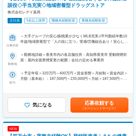
■労働組合があるので、安心して長く働ける仕組みがある：
談役◇手当充実◇地域密着型ドラッグストア
職場での困りごとや意見を、労働組合を通じて会社に届けること
＼仕事のやりがい／
株式会社レデイ薬局
ができ、声を上げやすい環境があります。
レデイ薬局は、地域に密着したドラッグストアとして、
「健康相談ができる身近な存在」を目指しています。
正社員
5名以上採用
職種未経験歓迎
業種未経験歓迎
＜数字で見るレデイ薬局＞
◎日々の接客を通じてお客様から直接「ありがとう」をもらえる
・男女比＝5：5
◎店舗運営に関わり、自分の工夫が売場や売上に反映される
・平均勤続年数：10.9年
◎将来的には店長として、店舗・人・地域をまとめる立場を目指
～大手グループの安心感/残業が少なくWLB充実♪/平均勤続年数10
・月平均残業時間：8.7時間
せる
年超/地域密着型で「人の役に立つ」実感/労働組合あり！安心して
・平均有給取得日数：9.6日
仕事内容
働ける職場環境～
総合職では、現場とマネジメントの両方で成長を実感できる仕事
＜勤務地詳細＞香美市内の各店舗住所：高知県香美市 受動喫煙対
変更の範囲：会社の定める業務
です。
■仕事内容：
策：屋内全面禁煙変更の範囲：会社の定める事業所
店長候補として、レデイ薬局のドラッグストア店舗にて勤務して
勤務地
＼レデイ薬局の魅力／
いただきます。
＜予定年収＞320万円～400万円＜賃金形態＞月給制＜賃金内訳＞
■現場から店舗運営まで段階的に成長できる環境：
まずは、レジ業務や商品管理などの基礎業務からスタートし、店
月額（基本給）：187,500円～235,000円＜月給＞187,500円～
レジ・商品管理などの基礎業務からスタートし、将来的には店長
舗運営の基本を学んでいただきます。
給与
235,000円＜昇給有無＞有＜残業手当＞有＜給与補足＞■昇給：あ
として店舗運営やマネジメントに挑戦できます。
り■賞与：あり（平均4.1か月分）■モデル年収：30歳：店長：425
【主な業務内容】
万円賃金はあくまでも目安の金額であり、選考を通じて上下する
■地域密着型で“人の役に立つ”実感が持てる仕事：
・レジ・接客対応
可能性があります。月給(月額)は固定手当を含めた表記です。
地域のお客様との距離が近く、日々の接客や相談対応を通じて、
・商品陳列・売場づくり
応募依頼する
気になる
信頼される存在として働けます。
・発注・在庫管理
（エージェントサービス）
・売上・数値管理の補助
■安定した経営基盤のもと、長期的なキャリア形成が可能：
・スタッフのサポート業務
ツルハグループの一員として安定した基盤があり、腰を据えてキ
☆経験や適性に応じて、将来的にはスタッフの育成、
ャリアアップを目指せます。
NEW
シフト管理、売上管理などのマネジメント業務にも携わっていた
だく可能性があります。