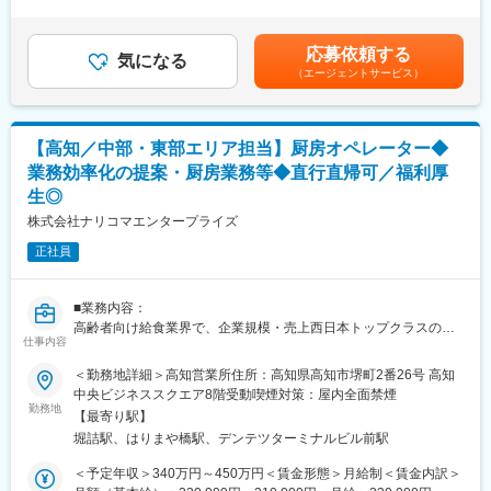
本給は経験やスキルを面接で評価し、社内等級制度に基づいて決
【同社の魅力】
定■昇給：年1回（4月）■賞与：年2回（6月・12月※月給の2.0ヶ月
◆医療業界に貢献：
既存施設のお客様に定期訪問するアドバイザーと同行し、業務整
程度／年）■報奨金：年2回（6月・12月）※半期ごとの会社利益を
最新のIoT技術に注力しており、これまで人の手でアナログに行わ
応募依頼する
理の提案や厨房視察などを行い、業務効率化の提案／セミナーや
気になる
原資に個人業績に応じて配分賃金はあくまでも目安の金額であ
れていた薬剤管理を、全自動で管理、調整、計測、分包まで対応
（エージェントサービス）
試食会のお手伝いしていただきます。
り、選考を通じて上下する可能性があります。月給(月額)は固定手
可能にしました。当社の製品やシステムが、24時間止めてはなら
新規に導入いただくお客様へ、導入時にはサポートに入って商品
当を含めた表記です。
ない医療現場の安心安全や、医療従事者の負担軽減に大きく貢献
の取扱いなどレクチャーしていただきます。
しています。
既存顧客から要請があれば、派遣業務で厨房に入って業務をして
◆高いシェアを持つ製品：
【高知／中部・東部エリア担当】厨房オペレーター◆
いただきます。
調剤というニッチな分野で、業界トップクラスのシェアを誇る製
業務効率化の提案・厨房業務等◆直行直帰可／福利厚
品が多数あります。寡占市場だからこそ、競合製品を使っている
生◎
■担当エリア：
顧客からいかにシェアを獲得するか試行錯誤する面白さがありま
西部エリア（四万十市、足摺方面）をお任せします。
株式会社ナリコマエンタープライズ
す。
正社員
■組織構成：
変更の範囲：会社の定める業務
中四国支店
部長1名／課長5名／課長代理1名／正社員45名
■業務内容：
役職関係なく、気兼ねなく相談できる雰囲気です。
高齢者向け給食業界で、企業規模・売上西日本トップクラスの当
仕事内容
社にて、複数厨房をサポートする厨房スタッフとしてご活躍いた
■将来的には：
だける方を募集いたします。
◇1年後：派遣や支援を通して、アドバイザーと一緒に業務整理で
＜勤務地詳細＞高知営業所住所：高知県高知市堺町2番26号 高知
きるようになっていただきたいと思います。アドバイザーのフォ
中央ビジネススクエア8階受動喫煙対策：屋内全面禁煙
■具体的には：
勤務地
ローができるようになることを期待しています。
【最寄り駅】
＜厨房業務全般＞
◇3年後：立上げを主導できるようになっていただきます。イベン
堀詰駅、はりまや橋駅、デンテツターミナルビル前駅
・当社クックチル商品の取扱い
ト支援など企画・実施ができることを期待します。小規模施設で
・施設の厨房での盛り付け・配膳・再加熱処理
あれば担当できるようになっていただきたいと考えています。
＜予定年収＞340万円～450万円＜賃金形態＞月給制＜賃金内訳＞
・洗浄 など