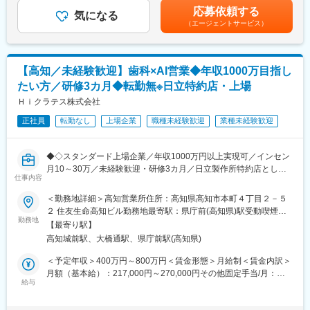
接聞けることもあります。患者様や医療機関から「ありがとう」
CRC手当・休日連絡対応手当■賞与：年2回（6月、12月）／昇
応募依頼する
と感謝の言葉をいただけたときの喜びは、ひとしおです。
気になる
給：年1回（10月）※業績に応じ、決算賞与（秋季賞与）支給の場
（エージェントサービス）
合あり（10月）■時間外・休日出勤手当等の割増賃金は別途支給
【一日の流れ※一例】
賃金はあくまでも目安の金額であり、選考を通じて上下する可能
■朝：担当の医療機関に出勤
性があります。月給(月額)は固定手当を含めた表記です。
■午前：
【高知／未経験歓迎】歯科×AI営業◆年収1000万目指し
・治験の進捗状況の確認や患者様対応の予定などを、院内の治験
たい方／研修3カ月◆転勤無※日立特約店・上場
事務局に共有
・来院された患者様の診察や検査に同席し、治験が手順通りに行
Ｈｉクラテス株式会社
われているか、患者様の状態変化が無いかを確認します。
正社員
転勤なし
上場企業
職種未経験歓迎
業種未経験歓迎
■午後：
・患者様の報告書作成
・治験の参加候補となる患者様をカルテから探す
◆◇スタンダード上場企業／年収1000万円以上実現可／インセン
・医師との打ち合わせ
月10～30万／未経験歓迎・研修3カ月／日立製作所特約店として
仕事内容
全国拠点を展開◎顧客伴走型営業で歯科DXを推進／同年代より圧
【研修制度について】
倒的に稼ぎたい方へ◆◇
＜勤務地詳細＞高知営業所住所：高知県高知市本町４丁目２－５
■基礎研修が充実：
２ 住友生命高知ビル勤務地最寄駅：県庁前(高知県)駅受動喫煙対
入社後1か月は研修期間となります。ビジネスマナーやPCスキル
■業務内容
勤務地
策：屋内全面禁煙変更の範囲：会社の定める事業所
研修が入社後研修としてあり、PC慣れしていない方も安心してご
【最寄り駅】
医療×AIソリューション営業
入社いただけます。
高知城前駅、大橋通駅、県庁前駅(高知県)
・顧客の業務効率を高めるシステム提案（BtoB営業）
■配属後も丁寧なフォロー：
・システムの操作説明、サポート、新規システムの導入提案
＜予定年収＞400万円～800万円＜賃金形態＞月給制＜賃金内訳＞
現場配属後は、OJTで独り立ちまでサポートその後も定期的なフ
・顧客からの依頼・要望等のヒアリング
月額（基本給）：217,000円～270,000円その他固定手当/月：
ォローアップ研修や、専門性を高める継続研修、階層別研修など
給与
14,000円固定残業手当/月：49,000円～60,000円（固定残業時間
様々な研修をご用意しています。
担当顧客数は約20～30社程度となります。歯科医院に対して、歯
30時間0分/月）超過した時間外労働の残業手当は追加支給＜月給
科システムのコンサルタントとして、医院の課題を聞きながら提