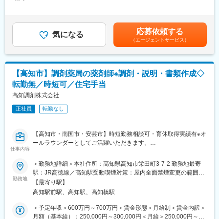
350,000円～500,000円＜昇給有無＞有＜残業手当＞無＜給与補足
の訪問計画作成、担当医療施設への訪問、医療従事者とのリレー
あれば担当できるようになっていただきたいと考えています。
＞【残業手当について】管理監督者の承認の上、研究会、顧客と
ション構築
の会議等が発生する場合、別途残業手当支給する。【補足】プロ
・卸への訪問、同行、卸 MSとのリレーション構築
■研修について：
ジェクト稼働手当(35,000円)、外勤日当（1日1,500円／外勤3.5時
・医療従事者向けの説明会の企画・実施、医師同士のコミュニケ
応募依頼する
ご経歴等により期間は異なりますが、厨房運営の理解を深めても
気になる
間以上）■変動賞与制（6月・12月・3月）※平均実績6ヶ月分■イン
ーション推進のための研究会・勉強会の立ち上げ、講演会の企
（エージェントサービス）
らうため、
センティブ：3月（対象者）賃金はあくまでも目安の金額であり、
画・運営 等
入社後1～3か月間程度、厨房研修がございます。
選考を通じて上下する可能性があります。月給(月額)は固定手当を
※勤務地については、選考内で希望を伺ったうえで決定します。
厨房研修は、ご本人の希望を伺い相談しながら、実施予定です。
含めた表記です。
【高知市】調剤薬局の薬剤師※調剤・説明・書類作成◇
＼IQVIAでMRとして働く魅力／
（１）充実の待遇：同業他社の中でも平均給与の高さや非課税の
転勤無／時短可／住宅手当
日当の支給の他、退職金や団体保険制度、単身赴任手当や月1回の
高知調剤株式会社
帰省交通費の支給など福利厚生が充実しており、長期就業される
社員が多いのも特徴です。
正社員
転勤なし
（２）豊富なキャリアップの機会があります： MRとして専門性
を磨き、管理職を目指していただく方も多くございますし、社内
【高知市・南国市・安芸市】時短勤務相談可・育休取得実績有※オ
公募制度も充実しておりますので、IQVIAが展開している他の事業
ールラウンダーとしてご活躍いただきます。
部への異動も可能です。
仕事内容
※病院の経営コンサル、医薬品メーカーのマーケティング支援、人
■担当業務：
事担当者などの管理部門など
＜勤務地詳細＞本社住所：高知県高知市栄田町3-7-2 勤務地最寄
高知県にて処方せん調剤薬局・一般用医薬品販売・居宅介護支援
（３）手厚い研修体制でスキルアップができます：製品研修、ス
駅：JR高徳線／高知駅受動喫煙対策：屋内全面禁煙変更の範囲：
事業を行う当社にて保険調剤薬局業務全般を薬剤師として担当い
キル研修、学術研修と、国内最大手だからこそ仕事に必要な知識
勤務地
本文参照
【最寄り駅】
ただきます。
やスキルをしっかりと身に付けられる研修制度があります。MRと
高知駅前駅、高知駅、高知橋駅
してのスキルのみならず、データ分析、マーケティングなど多角
■具体的には
的にヘルスケアのプロフェッショナル人材を育成する研修制度を
＜予定年収＞600万円～700万円＜賃金形態＞月給制＜賃金内訳＞
顧客へのご案内・調剤説明
整備しています。
月額（基本給）：250,000円～300,000円＜月給＞250,000円～