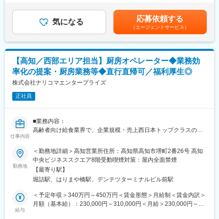
円（一律手当を含む）＜昇給有無＞有＜残業手当＞有＜給与補足
医療DX推進を背景に需要が高く、一件あたりの契約単価も高いた
【業務内容】
＞※給与詳細は、年齢・スキルを考慮し決定します。■昇給：年1
め成果が収入へ直結します。
応募依頼する
同社のフィールドエンジニアとして主力製品である「全自動調剤
気になる
回■賞与：年2回年収420万円／30歳 経験5年年収500万円／32歳
参考例.
（エージェントサービス）
分包機」や「リアルタイム薬品管理装置」といった調剤IoT機器の
経験7年賃金はあくまでも目安の金額であり、選考を通じて上下す
・中途入社1年目20代／年収580万円（未経験者）
メンテナンスを行います。
る可能性があります。月給(月額)は固定手当を含めた表記です。
・中途入社2年目20代／年収760万円（未経験者）
・中途入社5年目30代／年収1,100万円
【業務詳細】
・中途入社8年目30代／年収1,500万円
【高知／西部エリア担当】厨房オペレーター◆業務効
（1）メンテナンス契約を締結していただいているお客様に定期的
率化の提案・厨房業務等◆直行直帰可／福利厚生◎
に伺って機械の状態を確認調整する業務
■会社概要
（2）メンテナンス契約の有無に関わらず全ての機械トラブルに対
株式会社ナリコマエンタープライズ
・電子カルテ、AI音声認識、訪問歯科支援まで、歯科DXを総合的
する緊急対応
に支援。
正社員
（3）新しい機械を導入する際の導入設置作業
・「治療から予防へ」「外来から訪問へ」という業界変革の追い
（4）メンテナンスに関する書類作成（保守契約更新、修理履歴・
風を受け、主力製品『AI・音声Hiクラテス』の全国展開を加速し
機器状態報告書など）
ています。
■業務内容：
高齢者向け給食業界で、企業規模・売上西日本トップクラスの当
【ポジションの魅力】
仕事内容
社にて、複数厨房をサポートする厨房スタッフとしてご活躍いた
・長期間の研修を用意しているため職種未経験＆技術的な知識が
変更の範囲：会社の定める業務
だける方を募集いたします。
＜勤務地詳細＞高知営業所住所：高知県高知市堺町2番26号 高知
全く無い方でも立ち上りが可能となっております。
中央ビジネススクエア8階受動喫煙対策：屋内全面禁煙
・業界トップクラスのIoT製品や医療システムに触れる事が可能で
■具体的には：
勤務地
す。また、製品知識だけでなくメンテナンススキルも習得可能な
【最寄り駅】
＜厨房業務全般＞
ため市場価値向上が可能です。
堀詰駅、はりまや橋駅、デンテツターミナルビル前駅
・当社クックチル商品の取扱い
・正社員登用は前提の採用です。就業態度に問題がなければ原則
・施設の厨房での盛り付け・配膳・再加熱処理
＜予定年収＞340万円～450万円＜賃金形態＞月給制＜賃金内訳＞
登用となり、業界トップクラスシェアを誇る優良企業の正社員と
・洗浄 など
月額（基本給）：230,000円～310,000円＜月給＞230,000円～
して安定就業が可能です。（登用率98%、試験ノルマなし）
＜事務・管理業務＞
給与
310,000円＜昇給有無＞有＜残業手当＞有＜給与補足＞※入社時基
資料作成の補助、MTG参加、イベント提案等