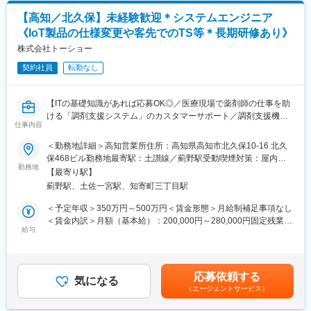
スケジュール管理まで一貫して携わるため、自分自身が携わった
・量産化に向けた試作や製造部門との連携
製品が世の中に流通されたときは大きな達成感を感じます。
【高知／北久保】未経験歓迎＊システムエンジニア
・見積作成、納期調整、契約締結など
《IoT製品の仕様変更や客先でのTS等＊長期研修あり》
・メンバーの育成、フォロー等のマネジメント業務
【主要取引先】
※製品設計について
株式会社トーショー
ユニチャーム／コーセー／マンダム／資生堂／花王／ライオン／
CAD等のスキルは不要で主にExcelなどを使用して社内指示の書類
小林製薬／大王製紙／大日本印刷ほか国内トップクラスの大手化
契約社員
転勤なし
作成を対応いただきます。
粧品・医薬品メーカー
変更の範囲：会社の定める業務
■業務の特徴
【ITの基礎知識があれば応募OK◎／医療現場で薬剤師の仕事を助
・本社では、既存のお客様の受注対応がメインです。取引先の開
変更の範囲：会社の定める業務
ける「調剤支援システム」のカスタマーサポート／調剤支援機
拓などはございません。
仕事内容
器・システムで総合病院でのシェアNo.1】
・複数の製品対応があるため、業務は2人でペアとなり進めていま
＜勤務地詳細＞高知営業所住所：高知県高知市北久保10-16 北久
す。
【はじめに】
保468ビル勤務地最寄駅：土讃線／薊野駅受動喫煙対策：屋内全
・企画の多くはお客様から依頼をいただきますが、時には「社内
当ポジションは自社販売している大型IoT製品や薬剤システムの運
勤務地
面禁煙変更の範囲：会社の定める事業所（リモートワーク含む）
技術から生まれる新製品」をお客様に提案し弊社で製造、お客様
【最寄り駅】
用～保守を担うシステムエンジニア職となっております。未経験
の製品として販売していただくこともあります。
薊野駅、土佐一宮駅、知寄町三丁目駅
からチャレンジできる事に加えて、メーカー直雇用という貴重な
求人となっております。IT領域へキャリアチェンジされたい方歓
＜予定年収＞350万円～500万円＜賃金形態＞月給制補足事項なし
■取り扱い品目：
迎しております！
＜賃金内訳＞月額（基本給）：200,000円～280,000円固定残業手
ポケットティッシュ、トイレットペーパー、不織布マスク、フェ
給与
当/月：40,000円～70,000円（固定残業時間33時間0分/月）超過し
イスマスク、クレンジングシート、化粧品容器、制汗シート等
【業務内容】
た時間外労働の残業手当は追加支給＜月給＞240,000円～350,000
お客様との仕様打合せや現地でのシステムカスタマイズも発生す
円（一律手当を含む）＜昇給有無＞有＜残業手当＞有＜給与補足
■やりがい：
るため、社内でのデスクワークが6割、お客様先での業務が4割ほ
＞※給与詳細は、年齢・スキルを考慮し決定します。■昇給：年1
・単純なモノ売りではなく、クライアントの想いや熱意が形にな
応募依頼する
どとなります。また、外部のITベンダーとの打ち合わせ等もある
気になる
回■賞与：年2回賃金はあくまでも目安の金額であり、選考を通じ
るよう商品化に向けて伴走できるのはOEMメーカーならではのや
（エージェントサービス）
ため、関係者が多いのも当職種の特徴の一つとなります。
て上下する可能性があります。月給(月額)は固定手当を含めた表記
りがいです。
最初は一つの製品を担当いただきシステムと製品専門性を高めて
です。
・依頼を頂く所から製品の開発、製造過程での調整、納品までの