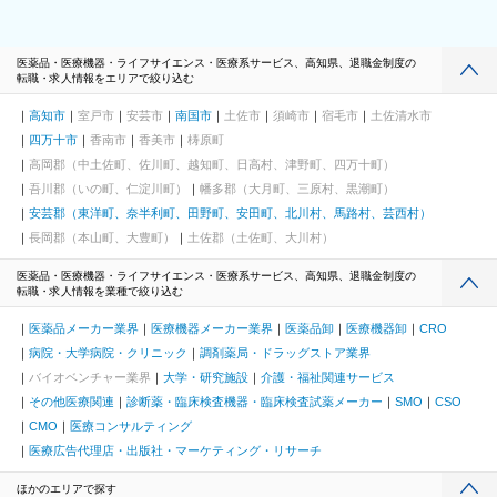
医薬品・医療機器・ライフサイエンス・医療系サービス、高知県、退職金制度の
転職・求人情報をエリアで絞り込む
高知市
室戸市
安芸市
南国市
土佐市
須崎市
宿毛市
土佐清水市
四万十市
香南市
香美市
梼原町
高岡郡（中土佐町、佐川町、越知町、日高村、津野町、四万十町）
吾川郡（いの町、仁淀川町）
幡多郡（大月町、三原村、黒潮町）
安芸郡（東洋町、奈半利町、田野町、安田町、北川村、馬路村、芸西村）
長岡郡（本山町、大豊町）
土佐郡（土佐町、大川村）
医薬品・医療機器・ライフサイエンス・医療系サービス、高知県、退職金制度の
転職・求人情報を業種で絞り込む
医薬品メーカー業界
医療機器メーカー業界
医薬品卸
医療機器卸
CRO
病院・大学病院・クリニック
調剤薬局・ドラッグストア業界
バイオベンチャー業界
大学・研究施設
介護・福祉関連サービス
その他医療関連
診断薬・臨床検査機器・臨床検査試薬メーカー
SMO
CSO
CMO
医療コンサルティング
医療広告代理店・出版社・マーケティング・リサーチ
ほかのエリアで探す