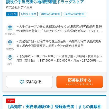
説明のトーク練習や営業同行を行います。
談役◇手当充実◇地域密着型ドラッグストア
■成績等に応じて若くしてのキャリアアップが可能です。(30代で
株式会社レデイ薬局
の支店長登用実績多数あり)
正社員
5名以上採用
職種未経験歓迎
業種未経験歓迎
■固定給に加え、販売実績に応じたインセンティブ制度がありま
す。
全体平均で年間約50万円の支給実績があり、成果に応じてさらに
～大手グループの安心感/残業が少なくWLB充実♪/平均勤続年数10
高収入を目指すことも可能です。
年超/地域密着型で「人の役に立つ」実感/労働組合あり！安心して
入社後すぐに数字を任せるのではなく、研修・同行を経て段階的
仕事内容
働ける職場環境～
に目標を持っていただきます。
■転勤は基本的にありません。(管理職になった場合、打診可能性
＜勤務地詳細＞宿毛市内の各店舗住所：高知県宿毛市 受動喫煙対
■仕事内容：
はありますが意向に沿います。)
策：屋内全面禁煙変更の範囲：会社の定める事業所
店長候補として、レデイ薬局のドラッグストア店舗にて勤務して
勤務地
いただきます。
【中途入社者アンケート】
＜予定年収＞320万円～400万円＜賃金形態＞月給制＜賃金内訳＞
まずは、レジ業務や商品管理などの基礎業務からスタートし、店
■入社を決めた理由
月額（基本給）：187,500円～235,000円＜月給＞187,500円～
舗運営の基本を学んでいただきます。
（1）社会貢献できる・お客様に喜んで頂ける
給与
235,000円＜昇給有無＞有＜残業手当＞有＜給与補足＞■昇給：あ
（2）安定性・信頼性
り■賞与：あり（平均4.1か月分）■モデル年収：30歳：店長：425
【主な業務内容】
（3）面接官・人
万円賃金はあくまでも目安の金額であり、選考を通じて上下する
・レジ・接客対応
■働いてみて感じた魅力
可能性があります。月給(月額)は固定手当を含めた表記です。
・商品陳列・売場づくり
応募依頼する
（1）人間関係が良い、先輩が親切
気になる
・発注・在庫管理
（2）社会貢献できる、客様に喜んで頂ける・応援頂ける
（エージェントサービス）
・売上・数値管理の補助
（3）様々な業界の普段会えない役職者に会える
・スタッフのサポート業務
☆経験や適性に応じて、将来的にはスタッフの育成、
■会社概要
NEW
シフト管理、売上管理などのマネジメント業務にも携わっていた
https://www.youtube.com/watch?v=Ge4KiEjNYaM
だく可能性があります。
【高知市：実務未経験OK】登録販売者｜まちの健康相
■採用サイト内動画ページ