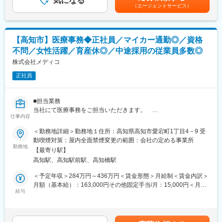
気になる
（エージェントサービス）
■キャリアアップ
メンバー→主任→統括主任
【高知市】医療事務◆正社員／マイカー通勤◎／資格
■入社後の教育体制
不問／女性活躍／育産休◎／中途採用の従業員多数◎
現場社員のOJTを予定しております。
株式会社メディコ
■組織構成
正社員
40代の方も多くご活躍いただけております！
育産休なども取りやすい環境で20~50代と様々な年齢層の方が勤
務しております！また中途採用の方が多いため安心してご入社い
■担当業務
ただけます！
当社にて医療事務をご担当いただきます。
仕事内容
調剤薬局医療事務(とまと薬局)」の仕事です。
■当社について
（雇用形態：正社員）
＜勤務地詳細＞勤務地１住所：高知県高知市愛宕町1丁目4－9 受
当社は、地域に根差した薬局を20年以上にわたり運営しており、
・仕事内容：調剤薬局での医療事務業務
動喫煙対策：屋内全面禁煙変更の範囲：会社の定める事業所
現在グループ2社で県下に9店舗の調剤薬局があります。皆がいき
・受付、電話応対
勤務地
いきと働ける、風通しの良い家庭的な職場環境を心掛けていま
【最寄り駅】
・パソコン入力
す。
高知駅、高知駅前駅、高知橋駅
・レセプト作成
・薬剤師指導の下の調剤補助
＜予定年収＞284万円～436万円＜賃金形態＞月給制＜賃金内訳＞
変更の範囲：会社の定める業務
・まれに薬の配達業務(社用車使用(軽自動車ＡＴ))がございま
月額（基本給）：163,000円その他固定手当/月：15,000円＜月給
す。
給与
＞178,000円＜昇給有無＞有＜残業手当＞有＜給与補足＞■昇給：
・学歴不問・資格不問・マイカー通勤可能・社保完備
年1回■モデル年収：勤続年数25年の方（統括主任）／年収436万
円賃金はあくまでも目安の金額であり、選考を通じて上下する可
■組織構成
能性があります。月給(月額)は固定手当を含めた表記です。