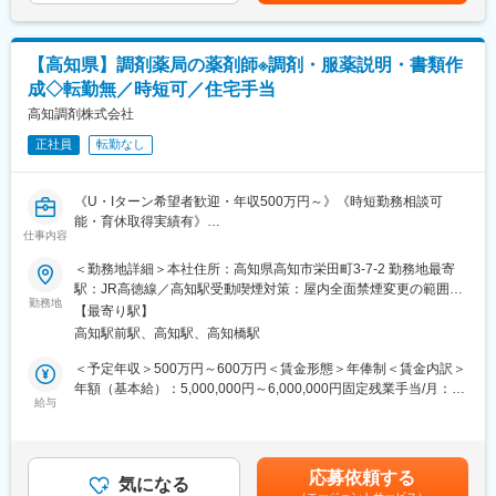
はあくまでも目安の金額であり、選考を通じて上下する可能性が
たラインやコストの調整、量産化に向けた試作や製造部門との連
あります。月給(月額)は固定手当を含めた表記です。
携、見積作成、納期調整、契約締結など、
お客様からの相談段階から、最終的に製品としてできたものを届
【高知県】調剤薬局の薬剤師※調剤・服薬説明・書類作
けるまでの一連の業務をお任せします。
成◇転勤無／時短可／住宅手当
※製品設計について
CAD等のスキルは不要で主にExcelなどを使用して社内指示の書類
高知調剤株式会社
作成を対応いただきます。
正社員
転勤なし
■業務の特徴
・本社では、既存のお客様の受注対応がメインです。取引先の開
《U・Iターン希望者歓迎・年収500万円～》《時短勤務相談可
拓などはございません。
能・育休取得実績有》
・複数の製品対応があるため、業務は2人でペアとなり進めていま
仕事内容
■担当業務：
す。
高知県にて処方せん調剤薬局・一般用医薬品販売・居宅介護支援
＜勤務地詳細＞本社住所：高知県高知市栄田町3-7-2 勤務地最寄
・企画の多くはお客様から依頼をいただきますが、時には「社内
事業を行う当社にて保険調剤薬局業務全般を薬剤師として担当い
駅：JR高徳線／高知駅受動喫煙対策：屋内全面禁煙変更の範囲：
技術から生まれる新製品」をお客様に提案し弊社で製造、お客様
ただきます。
勤務地
会社の定める事業所
の製品として販売していただくこともあります。
【最寄り駅】
高知駅前駅、高知駅、高知橋駅
■具体的には
■取り扱い品目：
顧客へのご案内・調剤説明
＜予定年収＞500万円～600万円＜賃金形態＞年俸制＜賃金内訳＞
ポケットティッシュ、トイレットペーパー、不織布マスク、フェ
医療機関に対しての各書類作成
年額（基本給）：5,000,000円～6,000,000円固定残業手当/月：
イスマスク、クレンジングシート、化粧品容器、制汗シート等
店舗清掃
給与
20,000円～30,000円（固定残業時間10時間0分/月）超過した時間
外労働の残業手当は追加支給＜月額＞436,666円～530,000円（12
■やりがい：
■組織体制について
分割）（一律手当を含む）＜昇給有無＞有＜残業手当＞有記載金
・単純なモノ売りではなく、クライアントの想いや熱意が形にな
店舗により異なりますが薬剤師１名・医療事務１名の2名体制が多
額は選考を通じて上下する可能性があります。月給(月額)は固定手
るよう商品化に向けて伴走できるのはOEMメーカーならではのや
応募依頼する
いですが、
気になる
当を含みます。
りがいです。