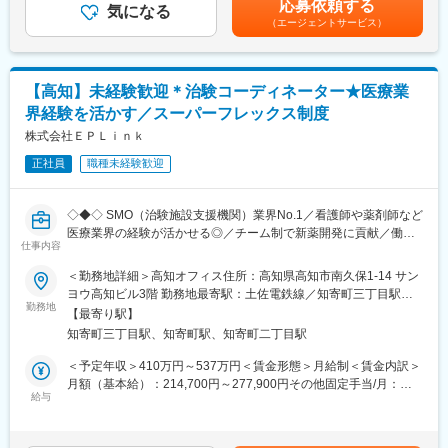
応募依頼する
7～8名体制となります。
気になる
（エージェントサービス）
■キャリアアップ
メンバー→主任→統括主任
【高知】未経験歓迎＊治験コーディネーター★医療業
■入社後の教育体制
界経験を活かす／スーパーフレックス制度
現場社員のOJTを予定しております。
株式会社ＥＰＬｉｎｋ
■組織構成
正社員
職種未経験歓迎
40代の方も多くご活躍いただけております！
育産休なども取りやすい環境で20~50代と様々な年齢層の方が勤
務しております！また中途採用の方が多いため安心してご入社い
◇◆◇ SMO（治験施設支援機関）業界No.1／看護師や薬剤師など
ただけます！
医療業界の経験が活かせる◎／チーム制で新薬開発に貢献／働き
仕事内容
方改革制度多数 ◇◆◇
■当社について
＜勤務地詳細＞高知オフィス住所：高知県高知市南久保1-14 サン
当社は、地域に根差した薬局を20年以上にわたり運営しており、
【CRC=治験コーディネーターとは？】
ヨウ高知ビル3階 勤務地最寄駅：土佐電鉄線／知寄町三丁目駅受
現在グループ2社で県下に9店舗の調剤薬局があります。皆がいき
病院・クリニックを訪問して、患者様や医師や院内スタッフ、さ
勤務地
動喫煙対策：屋内全面禁煙変更の範囲：会社の定める事業所
いきと働ける、風通しの良い家庭的な職場環境を心掛けていま
【最寄り駅】
らに製薬企業との連絡・調整役を担います。また、治験を受けて
す。
知寄町三丁目駅、知寄町駅、知寄町二丁目駅
いただく患者様の相談相手となり、じっくり向き合う仕事です。
＜予定年収＞410万円～537万円＜賃金形態＞月給制＜賃金内訳＞
変更の範囲：会社の定める業務
【CRCのやりがい】
月額（基本給）：214,700円～277,900円その他固定手当/月：
CRCが集めている臨床データは、新薬の承認申請に欠かせない根
給与
58,000円～77,000円＜月給＞272,700円～354,900円＜昇給有無
拠データであり、CRCは新薬開発の一翼を担っております。
＞有＜残業手当＞有＜給与補足＞前職・経験を考慮の上、決定致
また、薬の効果を患者様の近くで見ることができ、喜びの声を直
します。■年収内訳＝(基本給＋手当)×12ヶ月＋賞与■各種手当：