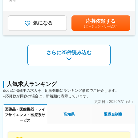
ます。
給与
300,000円＜昇給有無＞有＜残業手当＞有賃金はあくまでも目安
店舗清掃
■キャリア
の金額であり、選考を通じて上下する可能性があります。月給(月
富士フイルムグループの育成制度「＋STORY」で成長をサポー
額)は固定手当を含めた表記です。
【変更の範囲：会社の定める業務】
ト。ジョブローテーションや研修でキャリアの幅を広げられま
応募依頼する
す。
気になる
（エージェントサービス）
■組織体制について
HP：https://fms-careers.fujifilm.com/environment/training/
店舗により異なりますが薬剤師１名・医療事務１名の2名体制が多
いですが、
変更の範囲：会社の定める業務
支店により薬剤師・医療事務合計10名の店舗での配属予定もあり
ます。
さらに25件読み込む
■当社の特徴
高知県内を代表を中心に13店舗開設し、医療サービスを薬局事業
を通して提供しております。
地域住民の皆様とのつながりを大切にする高知家「健康づくり支
援薬局」として、患者様や地域の皆様の健康をサポートしており
人気求人ランキング
ます。
dodaに掲載中の求人を、応募数順にランキング形式でご紹介します。
※応募数が同数の場合は、新着順に表示しています。
変更の範囲：本文参照
更新日：
2026/8/7（金）
医薬品・医療機器・ライ
高知県
退職金制度
フサイエンス・医療系サ
ービス