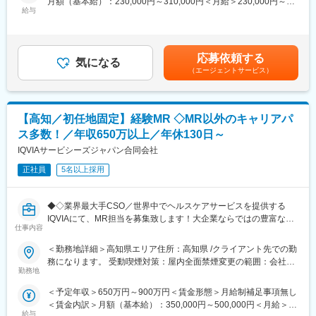
月額（基本給）：230,000円～310,000円＜月給＞230,000円～
＜事務・管理業務＞
給与
■研修について：
310,000円＜昇給有無＞有＜残業手当＞有＜給与補足＞※入社時基
資料作成の補助、MTG参加、イベント提案等
ご経歴等により期間は異なりますが、厨房運営の理解を深めても
本給は経験やスキルを面接で評価し、社内等級制度に基づいて決
らうため、
定■昇給：年1回（4月）■賞与：年2回（6月・12月※月給の2.0ヶ月
既存施設のお客様に定期訪問するアドバイザーと同行し、業務整
入社後1～3か月間程度、厨房研修がございます。
程度／年）■報奨金：年2回（6月・12月）※半期ごとの会社利益を
応募依頼する
理の提案や厨房視察などを行い、業務効率化の提案／セミナーや
気になる
厨房研修は、ご本人の希望を伺い相談しながら、実施予定です。
原資に個人業績に応じて配分賃金はあくまでも目安の金額であ
（エージェントサービス）
試食会のお手伝いしていただきます。
り、選考を通じて上下する可能性があります。月給(月額)は固定手
新規に導入いただくお客様へ、導入時にはサポートに入って商品
当を含めた表記です。
の取扱いなどレクチャーしていただきます。
既存顧客から要請があれば、派遣業務で厨房に入って業務をして
【高知／初任地固定】経験MR ◇MR以外のキャリアパ
いただきます。
ス多数！／年収650万以上／年休130日～
■担当エリア：
IQVIAサービシーズジャパン合同会社
中部東部エリア（高知市、南国市、安芸市）をお任せします。
正社員
5名以上採用
■組織構成：
中四国支店
◆◇業界最大手CSO／世界中でヘルスケアサービスを提供する
部長1名／課長5名／課長代理1名／正社員45名
IQVIAにて、MR担当を募集致します！大企業ならではの豊富なキ
役職関係なく、気兼ねなく相談できる雰囲気です。
仕事内容
ャリアパスがございます◆◇
＜勤務地詳細＞高知県エリア住所：高知県 /クライアント先での勤
■将来的には：
【具体的な業務詳細】
務になります。 受動喫煙対策：屋内全面禁煙変更の範囲：会社の
◇1年後：派遣や支援を通して、アドバイザーと一緒に業務整理で
国内トップクラスのプロジェクト受託実績を誇る当社の一員とし
勤務地
定める事業所
きるようになっていただきたいと思います。アドバイザーのフォ
て、医薬品PJなどを中心にクライアントビジネス拡大に貢献して
ローができるようになることを期待しています。
＜予定年収＞650万円～900万円＜賃金形態＞月給制補足事項無し
いただきます。
◇3年後：立上げを主導できるようになっていただきます。イベン
＜賃金内訳＞月額（基本給）：350,000円～500,000円＜月給＞
・担当エリアの訪問医療施設のターゲティング、担当医療施設へ
ト支援など企画・実施ができることを期待します。小規模施設で
給与