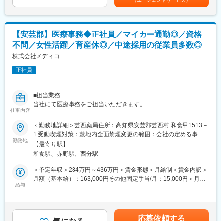
（エージェントサービス）
支店により薬剤師・医療事務合計10名の店舗での配属予定もあり
・依頼を頂く所から製品の開発、製造過程での調整、納品までの
ます。
スケジュール管理まで一貫して携わるため、自分自身が携わった
製品が世の中に流通されたときは大きな達成感を感じます。
■当社の特徴
【安芸郡】医療事務◆正社員／マイカー通勤◎／資格
高知県内を代表を中心に13店舗開設し、医療サービスを薬局事業
【主要取引先】
不問／女性活躍／育産休◎／中途採用の従業員多数◎
を通して提供しております。
ユニチャーム／コーセー／マンダム／資生堂／花王／ライオン／
地域住民の皆様とのつながりを大切にする高知家「健康づくり支
株式会社メディコ
小林製薬／大王製紙／大日本印刷ほか国内トップクラスの大手化
援薬局」として、患者様や地域の皆様の健康をサポートしており
粧品・医薬品メーカー
正社員
ます。
変更の範囲：会社の定める業務
変更の範囲：会社の定める業務
■担当業務
当社にて医療事務をご担当いただきます。
仕事内容
調剤薬局医療事務(とまと薬局)」の仕事です。
（雇用形態：正社員）
＜勤務地詳細＞芸西薬局住所：高知県安芸郡芸西村 和食甲1513－
・仕事内容：調剤薬局での医療事務業務
1 受動喫煙対策：敷地内全面禁煙変更の範囲：会社の定める事業
・受付、電話応対
勤務地
所
【最寄り駅】
・パソコン入力
和食駅、赤野駅、西分駅
・レセプト作成
・薬剤師指導の下の調剤補助
＜予定年収＞284万円～436万円＜賃金形態＞月給制＜賃金内訳＞
・まれに薬の配達業務(社用車使用(軽自動車ＡＴ))がございま
月額（基本給）：163,000円その他固定手当/月：15,000円＜月給
す。
給与
＞178,000円＜昇給有無＞有＜残業手当＞有＜給与補足＞■昇給：
・学歴不問・資格不問・マイカー通勤可能・社保完備
年1回■モデル年収：勤続年数25年の方（統括主任）／年収436万
円賃金はあくまでも目安の金額であり、選考を通じて上下する可
■組織構成
能性があります。月給(月額)は固定手当を含めた表記です。
応募依頼する
5名体制となります。