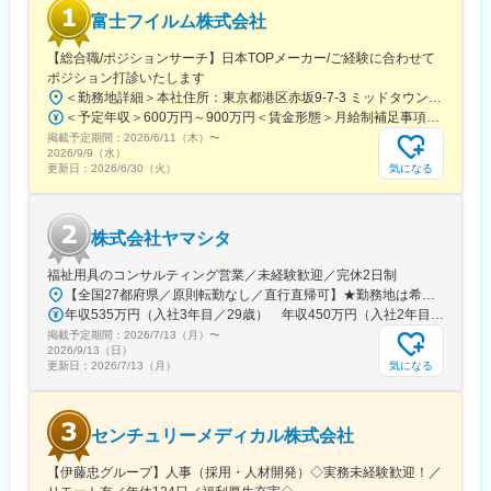
富士フイルム株式会社
【総合職/ポジションサーチ】日本TOPメーカー/ご経験に合わせて
ポジション打診いたします
＜勤務地詳細＞本社住所：東京都港区赤坂9-7-3 ミッドタウン・ウェスト勤務地最寄駅：東京メトロ日比谷線／都営大江戸線／六本木駅受動喫煙対策：敷地内全面禁煙変更の範囲：会社の定める事業所（リモートワーク含む）
＜予定年収＞600万円～900万円＜賃金形態＞月給制補足事項なし＜賃金内訳＞月額（基本給）：300,000円～500,000円＜月給＞300,000円～500,000円＜昇給有無＞有＜残業手当＞有賃金はあくまでも目安の金額であり、選考を通じて上下する可能性があります。月給(月額)は固定手当を含めた表記です。
掲載予定期間：
2026/6/11（木）
〜
2026/9/9（水）
気になる
更新日：
2026/6/30（火）
株式会社ヤマシタ
福祉用具のコンサルティング営業／未経験歓迎／完休2日制
【全国27都府県／原則転勤なし／直行直帰可】★勤務地は希望を考慮★拠点により車通勤OK※充足状況により、ご希望の勤務地での募集が終了している場合があります。※転居を伴う転勤の有無は、半年ごとに希望を伺い、選択いただけます。■東北■・宮城県（仙台市）■関東■・東京都（東京23区など）・神奈川県（横浜市など）・埼玉県（さいたま市など）・千葉県（千葉市など）・茨城県（水戸市）・栃木県（宇都宮市／足利市）・群馬県（前橋市）■東海■・愛知県（名古屋市／豊田市／豊橋市／小牧市）・静岡県（静岡市／浜松市／沼津市／焼津市／富士市）・岐阜県（岐阜市）・三重県（四日市市）■信越・北陸■・長野県（長野市）・山梨県（甲府市）・石川県（金沢市）・富山県（富山市）・福井県（福井市）■関西■・大阪府・兵庫県（神戸市／尼崎市／姫路市）・京都府（京都市）・奈良県（奈良市／天理市）・滋賀県（大津市／彦根市）・和歌山県（和歌山市／田辺市）■中国■・広島県（広島市）・岡山県（岡山市）■四国■・香川県（高松市）■九州■・福岡県（福岡市）
年収535万円（入社3年目／29歳） 年収450万円（入社2年目／26歳）
掲載予定期間：
2026/7/13（月）
〜
2026/9/13（日）
気になる
更新日：
2026/7/13（月）
センチュリーメディカル株式会社
【伊藤忠グループ】人事（採用・人材開発）◇実務未経験歓迎！／