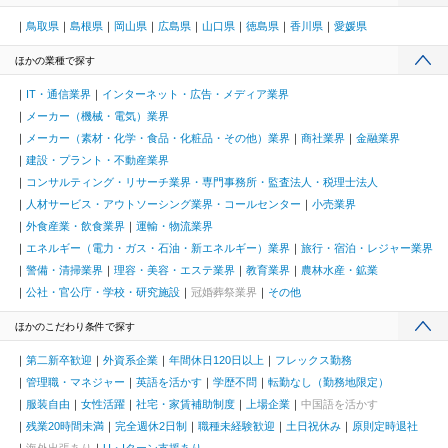
鳥取県
島根県
岡山県
広島県
山口県
徳島県
香川県
愛媛県
ほかの業種で探す
IT・通信業界
インターネット・広告・メディア業界
メーカー（機械・電気）業界
メーカー（素材・化学・食品・化粧品・その他）業界
商社業界
金融業界
建設・プラント・不動産業界
コンサルティング・リサーチ業界・専門事務所・監査法人・税理士法人
人材サービス・アウトソーシング業界・コールセンター
小売業界
外食産業・飲食業界
運輸・物流業界
エネルギー（電力・ガス・石油・新エネルギー）業界
旅行・宿泊・レジャー業界
警備・清掃業界
理容・美容・エステ業界
教育業界
農林水産・鉱業
公社・官公庁・学校・研究施設
冠婚葬祭業界
その他
ほかのこだわり条件で探す
第二新卒歓迎
外資系企業
年間休日120日以上
フレックス勤務
管理職・マネジャー
英語を活かす
学歴不問
転勤なし（勤務地限定）
服装自由
女性活躍
社宅・家賃補助制度
上場企業
中国語を活かす
残業20時間未満
完全週休2日制
職種未経験歓迎
土日祝休み
原則定時退社