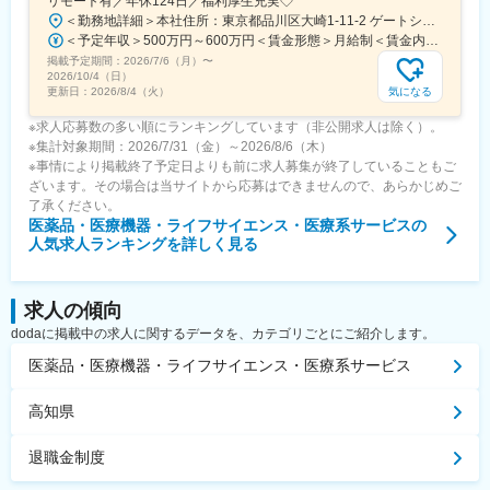
リモート有／年休124日／福利厚生充実◇
＜勤務地詳細＞本社住所：東京都品川区大崎1-11-2 ゲートシティ大崎イーストタワー22Ｆ勤務地最寄駅：JR山手線／大崎駅受動喫煙対策：屋内全面禁煙変更の範囲：会社の定める事業所（リモートワーク含む）
＜予定年収＞500万円～600万円＜賃金形態＞月給制＜賃金内訳＞月額（基本給）：300,000円～350,000円＜月給＞300,000円～350,000円＜昇給有無＞有＜残業手当＞有＜給与補足＞上記年収は、あくまで目安であり、前職・経験を考慮し検討させて頂きます。■昇給：あり■賞与：あり※会社業績と個人業績に応じて算定されます。賃金はあくまでも目安の金額であり、選考を通じて上下する可能性があります。月給(月額)は固定手当を含めた表記です。
掲載予定期間：
2026/7/6（月）
〜
2026/10/4（日）
気になる
更新日：
2026/8/4（火）
※求人応募数の多い順にランキングしています（非公開求人は除く）。
※集計対象期間：2026/7/31（金）～2026/8/6（木）
※事情により掲載終了予定日よりも前に求人募集が終了していることもご
ざいます。その場合は当サイトから応募はできませんので、あらかじめご
了承ください。
医薬品・医療機器・ライフサイエンス・医療系サービス
の
人気求人ランキングを詳しく見る
求人の傾向
dodaに掲載中の求人に関するデータを、カテゴリごとにご紹介します。
医薬品・医療機器・ライフサイエンス・医療系サービス
高知県
退職金制度