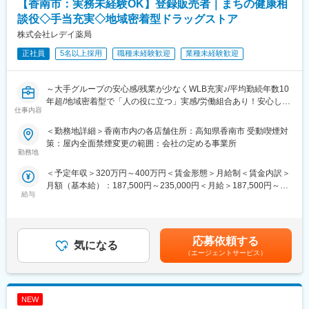
だく可能性があります。
【香南市：実務未経験OK】登録販売者｜まちの健康相
■労働組合があるので、安心して長く働ける仕組みがある：
談役◇手当充実◇地域密着型ドラッグストア
職場での困りごとや意見を、労働組合を通じて会社に届けること
＼仕事のやりがい／
株式会社レデイ薬局
ができ、声を上げやすい環境があります。
レデイ薬局は、地域に密着したドラッグストアとして、
「健康相談ができる身近な存在」を目指しています。
正社員
5名以上採用
職種未経験歓迎
業種未経験歓迎
＜数字で見るレデイ薬局＞
◎日々の接客を通じてお客様から直接「ありがとう」をもらえる
・男女比＝5：5
◎店舗運営に関わり、自分の工夫が売場や売上に反映される
・平均勤続年数：10.9年
◎将来的には店長として、店舗・人・地域をまとめる立場を目指
～大手グループの安心感/残業が少なくWLB充実♪/平均勤続年数10
・月平均残業時間：8.7時間
せる
年超/地域密着型で「人の役に立つ」実感/労働組合あり！安心して
・平均有給取得日数：9.6日
仕事内容
働ける職場環境～
総合職では、現場とマネジメントの両方で成長を実感できる仕事
＜勤務地詳細＞香南市内の各店舗住所：高知県香南市 受動喫煙対
変更の範囲：会社の定める業務
です。
■仕事内容：
策：屋内全面禁煙変更の範囲：会社の定める事業所
店長候補として、レデイ薬局のドラッグストア店舗にて勤務して
勤務地
＼レデイ薬局の魅力／
いただきます。
＜予定年収＞320万円～400万円＜賃金形態＞月給制＜賃金内訳＞
■現場から店舗運営まで段階的に成長できる環境：
まずは、レジ業務や商品管理などの基礎業務からスタートし、店
月額（基本給）：187,500円～235,000円＜月給＞187,500円～
レジ・商品管理などの基礎業務からスタートし、将来的には店長
舗運営の基本を学んでいただきます。
給与
235,000円＜昇給有無＞有＜残業手当＞有＜給与補足＞■昇給：あ
として店舗運営やマネジメントに挑戦できます。
り■賞与：あり（平均4.1か月分）■モデル年収：30歳：店長：425
【主な業務内容】
万円賃金はあくまでも目安の金額であり、選考を通じて上下する
■地域密着型で“人の役に立つ”実感が持てる仕事：
・レジ・接客対応
可能性があります。月給(月額)は固定手当を含めた表記です。
地域のお客様との距離が近く、日々の接客や相談対応を通じて、
・商品陳列・売場づくり
応募依頼する
気になる
信頼される存在として働けます。
・発注・在庫管理
（エージェントサービス）
・売上・数値管理の補助
■安定した経営基盤のもと、長期的なキャリア形成が可能：
・スタッフのサポート業務
ツルハグループの一員として安定した基盤があり、腰を据えてキ
☆経験や適性に応じて、将来的にはスタッフの育成、
ャリアアップを目指せます。
NEW
シフト管理、売上管理などのマネジメント業務にも携わっていた