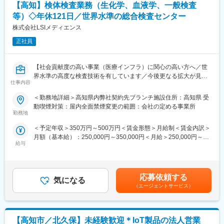
だく可能性があります。
【高知】検体検査業務（生化学、血液学、一般検査
■労働組合があるので、安心して長く働ける仕組みがある：
等）◇年休121日／世界水準の総合検査センター
職場での困りごとや意見を、労働組合を通じて会社に届けること
＼仕事のやりがい／
株式会社LSIメディエンス
ができ、声を上げやすい環境があります。
レデイ薬局は、地域に密着したドラッグストアとして、
「健康相談ができる身近な存在」を目指しています。
正社員
＜数字で見るレデイ薬局＞
◎日々の接客を通じてお客様から直接「ありがとう」をもらえる
・男女比＝5：5
◎店舗運営に関わり、自分の工夫が売場や売上に反映される
・平均勤続年数：10.9年
◎将来的には店長として、店舗・人・地域をまとめる立場を目指
【社会貢献度の高い事業（医療インフラ）に関心の高い方へ／世
・月平均残業時間：8.7時間
せる
界水準の高度な検査技術を有しています／今後更なる拡大が見込
・平均有給取得日数：9.6日
仕事内容
まれるヘルスケア市場】
総合職では、現場とマネジメントの両方で成長を実感できる仕事
＜勤務地詳細＞高知県内弊社契約先ブランチ施設住所：高知県 受
変更の範囲：会社の定める業務
です。
■業務概要：
動喫煙対策：屋内全面禁煙変更の範囲：会社の定める事業所
当社契約先高知県内ブランチラボにおける検体検査業務全般を担
勤務地
＼レデイ薬局の魅力／
当していただきます。生化学、血液学、一般検査など幅広い分野
＜予定年収＞350万円～500万円＜賃金形態＞月給制＜賃金内訳＞
■現場から店舗運営まで段階的に成長できる環境：
での検査業務を通じて、地域医療の発展に寄与する重要な役割を
月額（基本給）：250,000円～350,000円＜月給＞250,000円～
レジ・商品管理などの基礎業務からスタートし、将来的には店長
担っていただきます。
給与
350,000円＜昇給有無＞有＜残業手当＞有＜給与補足＞条件面は
として店舗運営やマネジメントに挑戦できます。
ご経験スキル等から総合的に検討させていただきます。■昇給：年
■職務詳細：
1回■賞与：年2回（7月、12月）賃金はあくまでも目安の金額であ
■地域密着型で“人の役に立つ”実感が持てる仕事：
・生化学検査、血液学検査、一般検査の実施
り、選考を通じて上下する可能性があります。月給(月額)は固定手
地域のお客様との距離が近く、日々の接客や相談対応を通じて、
・検体処理および測定、解析業務
応募依頼する
気になる
当を含めた表記です。
信頼される存在として働けます。
・機器や試薬の管理
（エージェントサービス）
・検査結果の報告およびデータ管理
■安定した経営基盤のもと、長期的なキャリア形成が可能：
ツルハグループの一員として安定した基盤があり、腰を据えてキ
■組織体制：
ャリアアップを目指せます。
【高知市／北久保】未経験歓迎＊IoT製品の法人営業
当社契約先高知県内ブランチラボでは、検体検査業務に携わるス