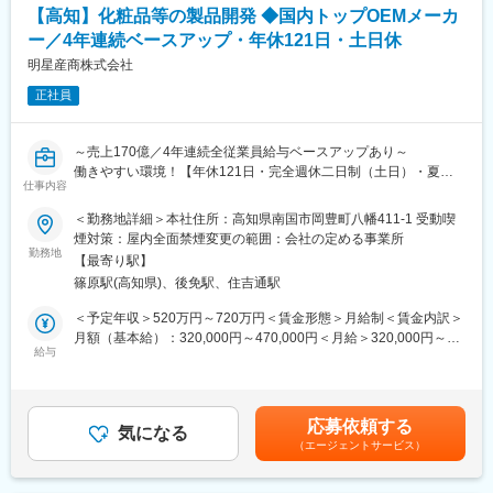
・工場設備の性能や生産技術を考慮したラインやコストの調整
1980年代から他社に先駆けてスウェーデンなどヨーロッパに販売
【高知】化粧品等の製品開発 ◆国内トップOEMメーカ
・量産化に向けた試作や製造部門との連携
網を拡大してきました。国内だけでなく、海外での売上も安定的
ー／4年連続ベースアップ・年休121日・土日休
・見積作成、納期調整、契約締結など
に伸びているため経営が安定しています。
※製品設計について
明星産商株式会社
CAD等のスキルは不要で主にExcelなどを使用して社内指示の書類
正社員
作成を対応いただきます。
変更の範囲：会社の定める業務
■業務の特徴
～売上170億／4年連続全従業員給与ベースアップあり～
・本社では、既存のお客様の受注対応がメインです。取引先の開
働きやすい環境！【年休121日・完全週休二日制（土日）・夏季
拓などはございません。
仕事内容
休暇や年末年始休暇は1週間以上◎】＜国内トップクラスの実績を
・複数の製品対応があるため、業務は2人でペアとなり進めていま
誇る国内外大手医薬品・化粧品を取り扱うOEMメーカーです＞
＜勤務地詳細＞本社住所：高知県南国市岡豊町八幡411-1 受動喫
す。
煙対策：屋内全面禁煙変更の範囲：会社の定める事業所
・企画の多くはお客様から依頼をいただきますが、時には「社内
■ミッション：
勤務地
技術から生まれる新製品」をお客様に提案し弊社で製造、お客様
【最寄り駅】
クライアントから製品のご相談を受け、製品設計や社内外調整を
の製品として販売していただくこともあります。
篠原駅(高知県)、後免駅、住吉通駅
行い、完成した製品を届けるまでが一連の業務です。
＜予定年収＞520万円～720万円＜賃金形態＞月給制＜賃金内訳＞
■取り扱い品目：
■仕事内容：
月額（基本給）：320,000円～470,000円＜月給＞320,000円～
ポケットティッシュ、トイレットペーパー、不織布マスク、フェ
大手化粧品・医薬品メーカー商品のOEM製品を扱う当社にて、製
給与
470,000円＜昇給有無＞有＜残業手当＞有＜給与補足＞※月額には
イスマスク、クレンジングシート、化粧品容器、制汗シート等
品設計・開発をメインとし、一部受注管理等の業務をお任せしま
0～100,000円の手当が含まれます上記予定年収はこれまでのご経
す。
験・年齢・スキルなどを考慮の上で最終決定いたします。■昇給：
■やりがい：
お客様からの相談段階から、最終的に製品としてできたものを届
年1回（7月）■賞与：年2回※計3ヶ月分（目安）■決算賞与（6月）
・単純なモノ売りではなく、クライアントの想いや熱意が形にな
応募依頼する
けるまでの一連の業務をお任せします。
気になる
※業績による■モデル年収：部長：800万~ 課長：600~700万程度
るよう商品化に向けて伴走できるのはOEMメーカーならではのや
（エージェントサービス）
・お客様からオーダー頂いた製品をターゲットの客層に合わせて
賃金はあくまでも目安の金額であり、選考を通じて上下する可能
りがいです。
製品仕様の検討
性があります。月給(月額)は固定手当を含めた表記です。
・依頼を頂く所から製品の開発、製造過程での調整、納品までの
・工場設備の性能や生産技術を考慮したラインやコストの調整