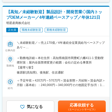
どを運営する、医療・介護・福祉の3本のビジネスの柱を持つ「健
給(月額)は固定手当を含めた表記です。
変更の範囲：会社の定める業務
康の総合商社」です。東証プライム上場のシップヘルスケアホー
ルディングスのグループ企業でもあり、安定した環境の中で長く
【高知／未経験歓迎】製品設計・開発営業◇国内トッ
働くことができます。
プOEMメーカー／4年連続ベースアップ／年休121日
また、当社は次世代の薬局のあるべき形を見据えて、20年以上前
から在宅医療に取り組んでおり、今後の超高齢社会に対してもビ
明星産商株式会社
ジネスとして十分な準備ができている会社です。
正社員
職種未経験歓迎
業種未経験歓迎
■やりがいは地域貢献：
地元に根づいた薬局を運営しているため、地元の患者様に多くご
＼未経験歓迎／～売上170億／4年連続全従業員給与ベースアップ
利用をいただいている環境です。患者様対応や薬剤師サポートを
あり～
通じ、「ありがとう」の言葉をもらえることがやりがいです。地
仕事内容
働きやすい環境！【年休119日・完全週休二日制（土日）・夏季
域から多くの「ありがとう」を一緒に集めましょう
休暇や年末年始休暇は1週間以上◎】＜国内トップクラスの実績を
＜勤務地詳細＞本社住所：高知県南国市岡豊町八幡411-1 受動喫
誇る国内外大手医薬品・化粧品を取り扱うOEMメーカーです＞
煙対策：屋内全面禁煙変更の範囲：会社の定める事業所
■ライフステージの変化があっても安心して働ける会社：
勤務地
・当社の社員が転職活動をしなくていい環境を作る。そんな思い
【最寄り駅】
■ミッション：
から、様々な福利厚生や待遇をご用意しています。仕事もプライ
篠原駅(高知県)、後免駅、住吉通駅
クライアントから製品のご相談を受け、製品設計や社内外調整を
ベートも充実できる環境を作った結果、新卒3年定着率95.5％とな
行い、完成した製品を届けるまでが一連の業務です。
＜予定年収＞420万円～570万円＜賃金形態＞月給制＜賃金内訳＞
りました。
月額（基本給）：240,000円～340,000円その他固定手当/月：1円
■仕事内容：
給与
～100,000円＜月給＞240,001円～440,000円＜昇給有無＞有＜残
変更の範囲：会社の定める業務
大手化粧品・医薬品メーカー商品のOEM製品を扱う当社にて、製
業手当＞有＜給与補足＞上記予定年収はこれまでのご経験・年
品設計・開発をメインとし、一部受注管理等の業務をお任せしま
齢・スキルなどを考慮の上で最終決定いたします。■昇給：年1回
す。
（7月）■賞与：年2回※計3ヶ月分（目安）■決算賞与（6月）※業績
応募依頼する
具体的には、お客様からオーダー頂いた製品をターゲットの客層
気になる
による■モデル年収：部長：800万~ 課長：600~700万程度賃金
（エージェントサービス）
に合わせて製品仕様の検討、工場設備の性能や生産技術を考慮し