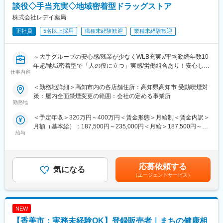
https://trim-saiyo.jp/movie/
談役◇手当充実◇地域密着型ドラッグストア
＼仕事のやりがい／
株式会社レデイ薬局
レデイ薬局は、地域に密着したドラッグストアとして、
変更の範囲：会社の定める業務
「健康相談ができる身近な存在」を目指しています。
正社員
5名以上採用
職種未経験歓迎
業種未経験歓迎
◎日々の接客を通じてお客様から直接「ありがとう」をもらえる
◎店舗運営に関わり、自分の工夫が売場や売上に反映される
◎将来的には店長として、店舗・人・地域をまとめる立場を目指
～大手グループの安心感/残業が少なくWLB充実♪/平均勤続年数10
せる
年超/地域密着型で「人の役に立つ」実感/労働組合あり！安心して
仕事内容
働ける職場環境～
総合職では、現場とマネジメントの両方で成長を実感できる仕事
＜勤務地詳細＞高知市内の各店舗住所：高知県高知市 受動喫煙対
です。
■仕事内容：
策：屋内全面禁煙変更の範囲：会社の定める事業所
店長候補として、レデイ薬局のドラッグストア店舗にて勤務して
勤務地
＼レデイ薬局の魅力／
いただきます。
＜予定年収＞320万円～400万円＜賃金形態＞月給制＜賃金内訳＞
■現場から店舗運営まで段階的に成長できる環境：
まずは、レジ業務や商品管理などの基礎業務からスタートし、店
月額（基本給）：187,500円～235,000円＜月給＞187,500円～
レジ・商品管理などの基礎業務からスタートし、将来的には店長
舗運営の基本を学んでいただきます。
給与
235,000円＜昇給有無＞有＜残業手当＞有＜給与補足＞■昇給：あ
として店舗運営やマネジメントに挑戦できます。
り■賞与：あり（平均4.1か月分）■モデル年収：30歳：店長：425
【主な業務内容】
万円賃金はあくまでも目安の金額であり、選考を通じて上下する
■地域密着型で“人の役に立つ”実感が持てる仕事：
・レジ・接客対応
可能性があります。月給(月額)は固定手当を含めた表記です。
地域のお客様との距離が近く、日々の接客や相談対応を通じて、
・商品陳列・売場づくり
応募依頼する
気になる
信頼される存在として働けます。
・発注・在庫管理
（エージェントサービス）
・売上・数値管理の補助
■安定した経営基盤のもと、長期的なキャリア形成が可能：
・スタッフのサポート業務
ツルハグループの一員として安定した基盤があり、腰を据えてキ
☆経験や適性に応じて、将来的にはスタッフの育成、
ャリアアップを目指せます。
NEW
シフト管理、売上管理などのマネジメント業務にも携わっていた
だく可能性があります。
【香美市：実務未経験OK】登録販売者｜まちの健康相