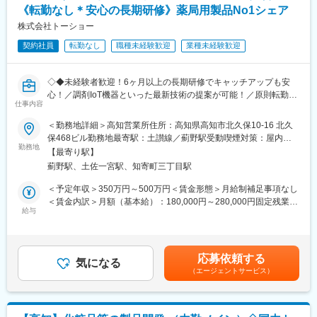
タッフがチームとして活動しています。顧客との良好なコミュニ
《転勤なし＊安心の長期研修》薬局用製品No1シェア
■労働組合があるので、安心して長く働ける仕組みがある：
ケーションを重視し、質の高い検査サービスを提供するため、チ
株式会社トーショー
職場での困りごとや意見を、労働組合を通じて会社に届けること
ーム一丸となってサポート体制を整えています。臨床検査技師資
ができ、声を上げやすい環境があります。
格を有する経験者が活躍できる環境です。
契約社員
転勤なし
職種未経験歓迎
業種未経験歓迎
＜数字で見るレデイ薬局＞
■当社について：
・男女比＝5：5
◇◆未経験者歓迎！6ヶ月以上の長期研修でキャッチアップも安
当社は日本国内において臨床検査をコア事業として展開する、国
・平均勤続年数：10.9年
心！／調剤IoT機器といった最新技術の提案が可能！／原則転勤は
内有数のヘルスケアサービス企業です。最先端の技術によって、
仕事内容
・月平均残業時間：8.7時間
無いため特定エリアで就業されたい方も歓迎！社会貢献性の高い
病気の予防・早期発見および治療や食の安全サポートに貢献して
・平均有給取得日数：9.6日
仕事◆◇
います。
＜勤務地詳細＞高知営業所住所：高知県高知市北久保10-16 北久
当社を取り巻く市場環境は日々変化を続けています。その背景に
保468ビル勤務地最寄駅：土讃線／薊野駅受動喫煙対策：屋内全
変更の範囲：会社の定める業務
【はじめに】
は、人々の健康に対するニーズがグローバルな規模で、高度化、
勤務地
面禁煙変更の範囲：会社の定める事業所（リモートワーク含む）
【最寄り駅】
既存のお客様である調剤薬局やドラッグストアに対して、主力製
多様化を続けている現状があります。より確かな診断、より有効
薊野駅、土佐一宮駅、知寄町三丁目駅
品である全自動調剤分包機などの調剤IoT機器を販売いただく職種
な新薬を求める世界中の人々の痛切な願いに耳を傾け、タイムリ
となります。
ーに応えていくことが「健康で安全な社会の創造」をミッション
＜予定年収＞350万円～500万円＜賃金形態＞月給制補足事項なし
IoT製品の販売スキルの市場価値は上昇の一途を辿っており、同社
とする同社の社会的使命であり、責任でもあります。この使命や
＜賃金内訳＞月額（基本給）：180,000円～280,000円固定残業手
で得られるスキルも例外ではありません。完全未経験から市場価
責任を果たすため、現状に甘んじることなく、より価値あるサー
給与
当/月：40,000円～70,000円（固定残業時間33時間0分/月）超過し
値を高める事ができる貴重な求人となります。
ビスの提供を模索し続けています。
た時間外労働の残業手当は追加支給＜月給＞220,000円～350,000
円（一律手当を含む）＜昇給有無＞有＜残業手当＞有＜給与補足
【業務概要】
変更の範囲：会社の定める業務
＞※給与詳細は、年齢・スキルを考慮し決定します。■昇給：年1
応募依頼する
・提案資料作成
気になる
回■賞与：年2回年収420万円／30歳 経験5年年収500万円／32歳
（エージェントサービス）
・顧客要望のヒアリング、製品提案
経験7年賃金はあくまでも目安の金額であり、選考を通じて上下す
・見積もり作成
る可能性があります。月給(月額)は固定手当を含めた表記です。
・製品導入後の定期的なアフターフォロー
・新規訪問