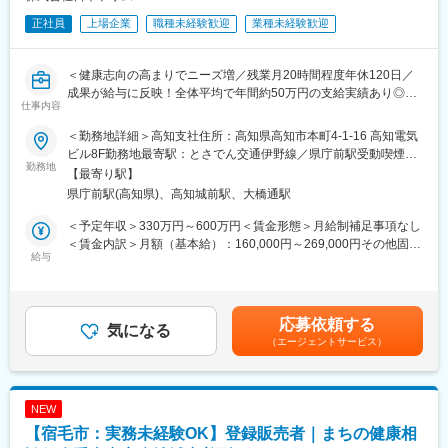
正社員
上場企業
職種未経験歓迎
業種未経験歓迎
＜健康志向の高まりでニーズ増／残業月20時間程度年休120日／
成果が給与に反映！全体平均で年間約50万円の支給実績あり◎＞
仕事内容
【仕事の内容】
＜勤務地詳細＞高知支社住所：高知県高知市本町4-1-16 高知電気
当社は、東証プライム上場の電解水素水整水器メーカーです。
ビル8F勤務地最寄駅：とさでん交通伊野線／県庁前駅受動喫煙対
今回募集するのは、法人企業の従業員様向けに製品説明会・体験
勤務地
策：屋内喫煙可能場所あり変更の範囲：会社の定める事業所
【最寄り駅】
会を行う営業職です。
県庁前駅(高知県)、高知城前駅、大橋通駅
新規飛び込みや無作為なテレアポではなく、代理店からの紹介先
やお問い合わせのあった法人様が中心です。
＜予定年収＞330万円～600万円＜賃金形態＞月給制補足事項なし
入社後は専任トレーナーがつき、商品知識・説明トーク・商談の
＜賃金内訳＞月額（基本給）：160,000円～269,000円その他固定
進め方を同行しながら学べます。
給与
手当/月：20,000円固定残業手当/月：52,000円～131,000円（固定
これまでのご経験を活かし、安定した上場企業で成果に応じた収
残業時間40時間0分/月）超過した時間外労働の残業手当は追加支
入アップを目指せる環境です。
給＜月給＞232,000円～420,000円（一律手当を含む）＜昇給有無
＞有＜残業手当＞有＜給与補足＞■固定給に加え、販売実績に応じ
応募依頼する
【組織構成】
気になる
たインセンティブ制度があります。■昇給年１回■賞与：年2回（7
（エージェントサービス）
支社長1名(40代)、営業6名(30~40代)、メンテ取付担当3名(30~40
月・12月）基本給の3ヶ月分程度を想定賃金はあくまでも目安の
代)、事務1名
金額であり、選考を通じて上下する可能性があります。月給(月額)
は固定手当を含めた表記です。
【求人ポイント◎】
NEW
■未経験の方も歓迎です。異業種・営業未経験から入社された方も
【宿毛市：実務未経験OK】登録販売者｜まちの健康相
多数活躍中です。※入社直後からトレーナーが1名つきます。商品