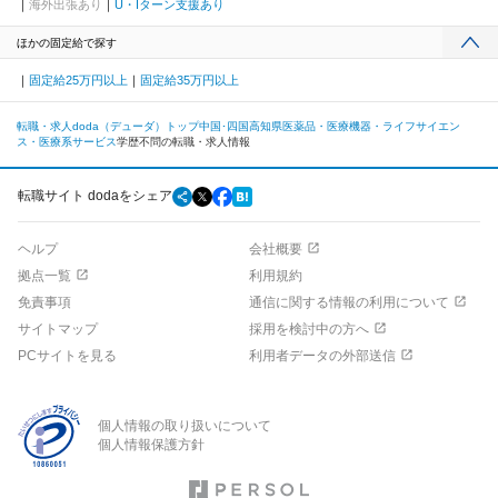
海外出張あり
U・Iターン支援あり
ほかの固定給で探す
固定給25万円以上
固定給35万円以上
転職・求人doda（デューダ）トップ
中国･四国
高知県
医薬品・医療機器・ライフサイエン
ス・医療系サービス
学歴不問の転職・求人情報
転職サイト dodaをシェア
ヘルプ
会社概要
拠点一覧
利用規約
免責事項
通信に関する情報の利用について
サイトマップ
採用を検討中の方へ
PCサイトを見る
利用者データの外部送信
個人情報の取り扱いについて
個人情報保護方針