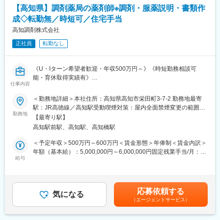
ます。
【キャリアパス（例）】
【高知県】調剤薬局の薬剤師※調剤・服薬説明・書類作
・医療介護スタッフ（2週間程度の基礎研修必要資格取得、現場業
成◇転勤無／時短可／住宅手当
【ポジションの魅力】
務）
・長期間の研修を用意しているため職種未経験＆技術的な知識が
高知調剤株式会社
・サービスリーダー（入社3カ月～※研修期間）
全く無い方でも立ち上りが可能となっております。
・サービス提供責任者（入社半年／年収420～650万円）
正社員
転勤なし
・業界トップクラスの調剤システムやIoT製品を扱っており、業務
・サービスマネージャー（入社1年／年収560～700万円）
を通して最新の技術に触れることが可能です。
・エリアマネージャー（入社1年～／年収700～800万円）
・正社員登用は前提の採用です。就業態度に問題がなければ原則
・ブロックマネージャー（年収800～900万円）
《U・Iターン希望者歓迎・年収500万円～》《時短勤務相談可
登用となり、業界トップクラスシェアを誇る優良企業の正社員と
・ゼネラルマネージャー（年収900～1200万円）
能・育休取得実績有》
して安定就業が可能です。（登用率98%、試験ノルマなし）
仕事内容
■担当業務：
変更の範囲：会社の定める業務
高知県にて処方せん調剤薬局・一般用医薬品販売・居宅介護支援
＜勤務地詳細＞本社住所：高知県高知市栄田町3-7-2 勤務地最寄
【同社の魅力】
事業を行う当社にて保険調剤薬局業務全般を薬剤師として担当い
駅：JR高徳線／高知駅受動喫煙対策：屋内全面禁煙変更の範囲：
◆医療業界に貢献：
ただきます。
勤務地
会社の定める事業所
最新のIoT技術に注力しており、これまで人の手でアナログに行わ
【最寄り駅】
れていた薬剤管理を、全自動で管理、調整、計測、分包まで対応
高知駅前駅、高知駅、高知橋駅
■具体的には
可能にしました。当社の製品やシステムが、24時間止めてはなら
顧客へのご案内・調剤説明
＜予定年収＞500万円～600万円＜賃金形態＞年俸制＜賃金内訳＞
ない医療現場の安心安全や、医療従事者の負担軽減に大きく貢献
医療機関に対しての各書類作成
年額（基本給）：5,000,000円～6,000,000円固定残業手当/月：
しています。
店舗清掃
給与
20,000円～30,000円（固定残業時間10時間0分/月）超過した時間
◆高いシェアを持つ製品：
外労働の残業手当は追加支給＜月額＞436,666円～530,000円（12
調剤というニッチな分野で、業界トップクラスのシェアを誇る製
■組織体制について
分割）（一律手当を含む）＜昇給有無＞有＜残業手当＞有記載金
品が多数あります。寡占市場だからこそ、競合製品を使っている
店舗により異なりますが薬剤師１名・医療事務１名の2名体制が多
額は選考を通じて上下する可能性があります。月給(月額)は固定手
顧客からいかにシェアを獲得するか試行錯誤する面白さがありま
応募依頼する
いですが、
気になる
当を含みます。
す。
（エージェントサービス）
支店により薬剤師・医療事務合計10名の店舗での配属予定もあり
ます。
変更の範囲：会社の定める業務