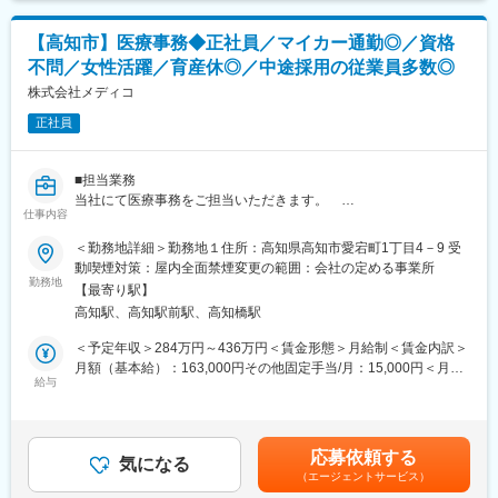
メンバー→主任→統括主任
【高知市】医療事務◆正社員／マイカー通勤◎／資格
■入社後の教育体制
不問／女性活躍／育産休◎／中途採用の従業員多数◎
現場社員のOJTを予定しております。
株式会社メディコ
■組織構成
正社員
40代の方も多くご活躍いただけております！
育産休なども取りやすい環境で20~50代と様々な年齢層の方が勤
務しております！また中途採用の方が多いため安心してご入社い
■担当業務
ただけます！
当社にて医療事務をご担当いただきます。
仕事内容
調剤薬局医療事務(とまと薬局)」の仕事です。
■当社について
（雇用形態：正社員）
＜勤務地詳細＞勤務地１住所：高知県高知市愛宕町1丁目4－9 受
当社は、地域に根差した薬局を20年以上にわたり運営しており、
・仕事内容：調剤薬局での医療事務業務
動喫煙対策：屋内全面禁煙変更の範囲：会社の定める事業所
現在グループ2社で県下に9店舗の調剤薬局があります。皆がいき
・受付、電話応対
勤務地
いきと働ける、風通しの良い家庭的な職場環境を心掛けていま
【最寄り駅】
・パソコン入力
す。
高知駅、高知駅前駅、高知橋駅
・レセプト作成
・薬剤師指導の下の調剤補助
＜予定年収＞284万円～436万円＜賃金形態＞月給制＜賃金内訳＞
変更の範囲：会社の定める業務
・まれに薬の配達業務(社用車使用(軽自動車ＡＴ))がございま
月額（基本給）：163,000円その他固定手当/月：15,000円＜月給
す。
給与
＞178,000円＜昇給有無＞有＜残業手当＞有＜給与補足＞■昇給：
・学歴不問・資格不問・マイカー通勤可能・社保完備
年1回■モデル年収：勤続年数25年の方（統括主任）／年収436万
円賃金はあくまでも目安の金額であり、選考を通じて上下する可
■組織構成
能性があります。月給(月額)は固定手当を含めた表記です。
応募依頼する
7～8名体制となります。
気になる
（エージェントサービス）