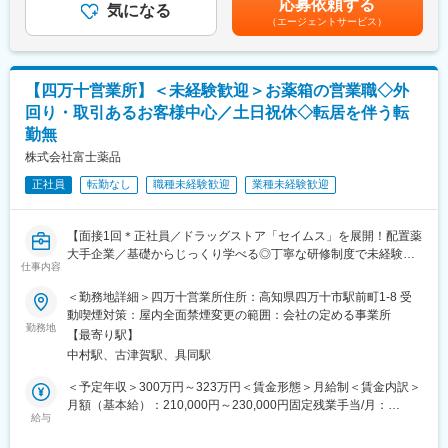
応募依頼する
気になる
（エージェントサービス）
■組織体制について
店舗により異なりますが薬剤師１名・医療事務１名の2名体制が多
いですが、
支店により薬剤師・医療事務合計10名の店舗での配属予定もあり
【四万十営業所】＜未経験歓迎＞お薬箱の営業職◇外
ます。
回り・取引あるお客様中心／土日祝休◇転居を伴う転
勤無
■当社の特徴
高知県内を代表を中心に13店舗開設し、医療サービスを薬局事業
株式会社富士薬品
を通して提供しております。
正社員
転勤なし
職種未経験歓迎
業種未経験歓迎
地域住民の皆様とのつながりを大切にする高知家「健康づくり支
援薬局」として、患者様や地域の皆様の健康をサポートしており
ます。
【面接1回＊正社員／ドラッグストア「セイムス」を展開！配置薬
大手企業／基礎からじっくり学べる◎丁寧な研修制度で未経験の
変更の範囲：本文参照
仕事内容
方も安心／残業20h＊直行直帰可】
＜勤務地詳細＞四万十営業所住所：高知県四万十市駅前町1-8 受
■職務内容：
動喫煙対策：屋内全面禁煙変更の範囲：会社の定める事業所
担当エリアのお客様（個人宅や企業）へ訪問し、配置薬（お薬
勤務地
【最寄り駅】
箱）や健康食品の提案をお任せします。
中村駅、古津賀駅、具同駅
※既に、取引のあるお客様先を訪問するスタイルです。
＜予定年収＞300万円～323万円＜賃金形態＞月給制＜賃金内訳＞
＜仕事の流れ＞
月額（基本給）：210,000円～230,000円固定残業手当/月：
配置薬や健康食品、サプリメントの使用頻度に合わせて、1～6ヵ
給与
35,796円～39,205円（固定残業時間22時間30分/月）超過した時
月に1回程度のペースでお客様宅を訪問
間外労働の残業手当は追加支給＜月給＞245,796円～269,205円