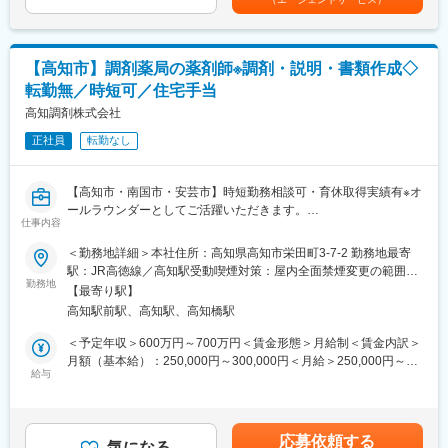
らうため、
センティブ：3月（対象者）賃金はあくまでも目安の金額であり、
画・運営 等
入社後1～3か月間程度、厨房研修がございます。
選考を通じて上下する可能性があります。月給(月額)は固定手当を
※勤務地については、選考内で希望を伺ったうえで決定します。
厨房研修は、ご本人の希望を伺い相談しながら、実施予定です。
含めた表記です。
【高知市】調剤薬局の薬剤師※調剤・説明・書類作成◇
＼IQVIAでMRとして働く魅力／
（１）充実の待遇：同業他社の中でも平均給与の高さや非課税の
転勤無／時短可／住宅手当
日当の支給の他、退職金や団体保険制度、単身赴任手当や月1回の
高知調剤株式会社
帰省交通費の支給など福利厚生が充実しており、長期就業される
社員が多いのも特徴です。
正社員
転勤なし
（２）豊富なキャリアップの機会があります： MRとして専門性
を磨き、管理職を目指していただく方も多くございますし、社内
【高知市・南国市・安芸市】時短勤務相談可・育休取得実績有※オ
公募制度も充実しておりますので、IQVIAが展開している他の事業
ールラウンダーとしてご活躍いただきます。
部への異動も可能です。
仕事内容
※病院の経営コンサル、医薬品メーカーのマーケティング支援、人
■担当業務：
事担当者などの管理部門など
＜勤務地詳細＞本社住所：高知県高知市栄田町3-7-2 勤務地最寄
高知県にて処方せん調剤薬局・一般用医薬品販売・居宅介護支援
（３）手厚い研修体制でスキルアップができます：製品研修、ス
駅：JR高徳線／高知駅受動喫煙対策：屋内全面禁煙変更の範囲：
事業を行う当社にて保険調剤薬局業務全般を薬剤師として担当い
キル研修、学術研修と、国内最大手だからこそ仕事に必要な知識
勤務地
本文参照
【最寄り駅】
ただきます。
やスキルをしっかりと身に付けられる研修制度があります。MRと
高知駅前駅、高知駅、高知橋駅
してのスキルのみならず、データ分析、マーケティングなど多角
■具体的には
的にヘルスケアのプロフェッショナル人材を育成する研修制度を
＜予定年収＞600万円～700万円＜賃金形態＞月給制＜賃金内訳＞
顧客へのご案内・調剤説明
整備しています。
月額（基本給）：250,000円～300,000円＜月給＞250,000円～
医療機関に対しての各書類作成
給与
300,000円＜昇給有無＞有＜残業手当＞有賃金はあくまでも目安
店舗清掃
【IQVIAサービシーズジャパンについて】
の金額であり、選考を通じて上下する可能性があります。月給(月
・世界100以上の国と地域／8万人の社員が、医薬品の臨床開発～
額)は固定手当を含めた表記です。
【変更の範囲：会社の定める業務】
プロモーションに携わり、市場を流通するほぼすべての医薬品に
応募依頼する
関与しています
気になる