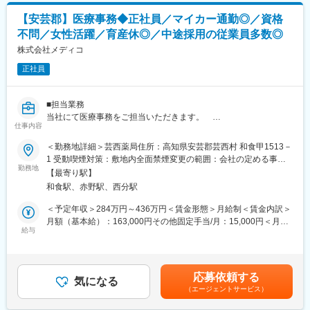
■当社の特徴
【安芸郡】医療事務◆正社員／マイカー通勤◎／資格
高知県内を代表を中心に13店舗開設し、医療サービスを薬局事業
不問／女性活躍／育産休◎／中途採用の従業員多数◎
を通して提供しております。
地域住民の皆様とのつながりを大切にする高知家「健康づくり支
株式会社メディコ
援薬局」として、患者様や地域の皆様の健康をサポートしており
正社員
ます。
変更の範囲：会社の定める業務
■担当業務
当社にて医療事務をご担当いただきます。
仕事内容
調剤薬局医療事務(とまと薬局)」の仕事です。
（雇用形態：正社員）
＜勤務地詳細＞芸西薬局住所：高知県安芸郡芸西村 和食甲1513－
・仕事内容：調剤薬局での医療事務業務
1 受動喫煙対策：敷地内全面禁煙変更の範囲：会社の定める事業
・受付、電話応対
勤務地
所
【最寄り駅】
・パソコン入力
和食駅、赤野駅、西分駅
・レセプト作成
・薬剤師指導の下の調剤補助
＜予定年収＞284万円～436万円＜賃金形態＞月給制＜賃金内訳＞
・まれに薬の配達業務(社用車使用(軽自動車ＡＴ))がございま
月額（基本給）：163,000円その他固定手当/月：15,000円＜月給
す。
給与
＞178,000円＜昇給有無＞有＜残業手当＞有＜給与補足＞■昇給：
・学歴不問・資格不問・マイカー通勤可能・社保完備
年1回■モデル年収：勤続年数25年の方（統括主任）／年収436万
円賃金はあくまでも目安の金額であり、選考を通じて上下する可
■組織構成
能性があります。月給(月額)は固定手当を含めた表記です。
応募依頼する
5名体制となります。
気になる
（エージェントサービス）
■キャリアアップ