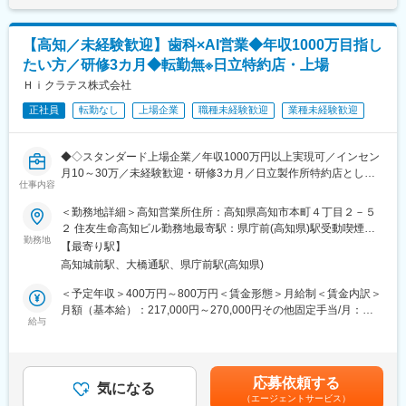
■キャリアアップ
メンバー→主任→統括主任
【高知／未経験歓迎】歯科×AI営業◆年収1000万目指し
■入社後の教育体制
たい方／研修3カ月◆転勤無※日立特約店・上場
現場社員のOJTを予定しております。
Ｈｉクラテス株式会社
■組織構成
正社員
転勤なし
上場企業
職種未経験歓迎
業種未経験歓迎
40代の方も多くご活躍いただけております！
育産休なども取りやすい環境で20~50代と様々な年齢層の方が勤
務しております！また中途採用の方が多いため安心してご入社い
◆◇スタンダード上場企業／年収1000万円以上実現可／インセン
ただけます！
月10～30万／未経験歓迎・研修3カ月／日立製作所特約店として
仕事内容
全国拠点を展開◎顧客伴走型営業で歯科DXを推進／同年代より圧
■当社について
倒的に稼ぎたい方へ◆◇
＜勤務地詳細＞高知営業所住所：高知県高知市本町４丁目２－５
当社は、地域に根差した薬局を20年以上にわたり運営しており、
２ 住友生命高知ビル勤務地最寄駅：県庁前(高知県)駅受動喫煙対
現在グループ2社で県下に9店舗の調剤薬局があります。皆がいき
■業務内容
勤務地
策：屋内全面禁煙変更の範囲：会社の定める事業所
いきと働ける、風通しの良い家庭的な職場環境を心掛けていま
【最寄り駅】
医療×AIソリューション営業
す。
高知城前駅、大橋通駅、県庁前駅(高知県)
・顧客の業務効率を高めるシステム提案（BtoB営業）
・システムの操作説明、サポート、新規システムの導入提案
＜予定年収＞400万円～800万円＜賃金形態＞月給制＜賃金内訳＞
変更の範囲：会社の定める業務
・顧客からの依頼・要望等のヒアリング
月額（基本給）：217,000円～270,000円その他固定手当/月：
給与
14,000円固定残業手当/月：49,000円～60,000円（固定残業時間
担当顧客数は約20～30社程度となります。歯科医院に対して、歯
30時間0分/月）超過した時間外労働の残業手当は追加支給＜月給
科システムのコンサルタントとして、医院の課題を聞きながら提
＞280,000円～344,000円（一律手当を含む）＜昇給有無＞有＜残
案営業を行います。
業手当＞有＜給与補足＞※上記年収条件はあくまで目安であり、ス
応募依頼する
会社の方針として「サポートなくして販売なし」を掲げており、
気になる
キルによってはこれ以上に上がる可能性があります。■昇給：1ヶ
（エージェントサービス）
営業がアフターフォローまで深く関与します。