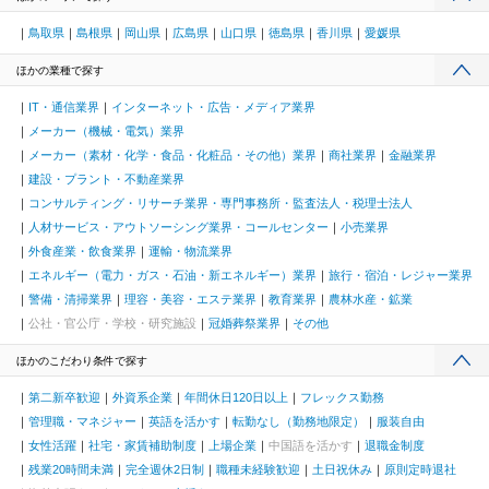
鳥取県
島根県
岡山県
広島県
山口県
徳島県
香川県
愛媛県
ほかの業種で探す
IT・通信業界
インターネット・広告・メディア業界
メーカー（機械・電気）業界
メーカー（素材・化学・食品・化粧品・その他）業界
商社業界
金融業界
建設・プラント・不動産業界
コンサルティング・リサーチ業界・専門事務所・監査法人・税理士法人
人材サービス・アウトソーシング業界・コールセンター
小売業界
外食産業・飲食業界
運輸・物流業界
エネルギー（電力・ガス・石油・新エネルギー）業界
旅行・宿泊・レジャー業界
警備・清掃業界
理容・美容・エステ業界
教育業界
農林水産・鉱業
公社・官公庁・学校・研究施設
冠婚葬祭業界
その他
ほかのこだわり条件で探す
第二新卒歓迎
外資系企業
年間休日120日以上
フレックス勤務
管理職・マネジャー
英語を活かす
転勤なし（勤務地限定）
服装自由
女性活躍
社宅・家賃補助制度
上場企業
中国語を活かす
退職金制度
残業20時間未満
完全週休2日制
職種未経験歓迎
土日祝休み
原則定時退社