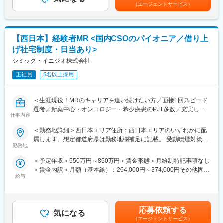
くまでも目安の金額であり、選考を通じて上下する可能性があり
（エージェントサービス）
▽求人のポイント
・入社5年目（MR経験者）33歳：712万（月給＋日当＋住宅手
ます。月給(月額)は固定手当を含めた表記です。
★拡大フェーズで様々なチャンス
当）
拡大期のため、新規開拓による評価の機会、部門や拠点拡大によ
る昇進の機会など、営業における白地・伸びしろが大きくキャリ
変更の範囲：会社の定める業務
【西日本】経験者MR <国内CSOのパイオニア／借り上
アアップのチャンスが多くあります。
げ社宅制度・日当あり>
★高い定着率と社風
異なるエリア同士でも連携するなどチームワークのある社風で、
シミック・イニジオ株式会社
退職者が少なく、若手だけでなく40代以上のベテラン社員も多い
正社員
5名以上採用
のが特徴です。グローバル・日本法人ともにボトムアップの文化
があり、日本のマーケットやKOLの声に即した製品提供を行って
いるため、自信をもった営業活動が可能です。
＜生涯現役！MRのキャリアを追い続けたい方／面接1回スピード
選考／新薬中心・オンコロジー・希少疾患のPJT多数／充実した
▽業務内容
仕事内容
顧客基盤＆直近5年の売上成長率は約150％の成長企業＞
国公立および主要私立病院の整形外科等のドクターに対し、ご自
■職務概要：
＜勤務地詳細＞西日本エリア住所：西日本エリアのいずれかに配
宅からの直行直帰でジョイント機器の営業活動を行って頂きま
配属先メーカーにおいてMR活動に従事いただきます。
属します。想定都道府県は勤務地欄補足に記載。 受動喫煙対策：
す。営業のスタイルは深耕営業で、医師との関係構築によるアカ
勤務地
屋内全面禁煙変更の範囲：会社の定める事業所
デミカルな営業スタイルを重要視しています。
■新薬プロジェクト95％超／常時60以上のプロジェクトが稼働
（1）製品PR活動
＜予定年収＞550万円～850万円＜賃金形態＞月給制特記事項なし
プロジェクトの数やバリエーションはキャリア形成に直結するた
（2）製品に関連する情報提供（手術手技、臨床データ、医学情報
＜賃金内訳＞月額（基本給）：264,000円～374,000円その他固定
め、CSOでの転職を考えるうえで重要なポイントです。
等）
給与
手当/月：36,000円～51,000円＜月給＞300,000円～425,000円＜
シミック・イニジオのCSO事業においては外資・内資の割合、企
（3）ドクター・ナースへの勉強会（独自の教育施設等を使用）
昇給有無＞有＜残業手当＞無＜給与補足＞■上記年収には、社宅
業規模、製品領域などのバランスを考慮しながら、常時60以上の
※手術の立ち会いは原則別ポジションで実施します。初オペの場合
(当社負担分)と日当が含まれます。■社用車貸与と共にガソリン代
プロジェクトが稼働しています。
など、顧客の要請に応じて同席するケースはありますが頻度は少
を全額支給 ■賞与年2回（昨年度実績4.2ヶ月）、報酬改定年1回■
プロジェクト人数が100名を超える大規模なプロジェクトや、日
応募依頼する
な目です。
気になる
全国勤務が可能な方は、初回給与時に30万円の一時金を支給賃金
本市場への新規参入する企業のプロジェクトなど、規模やミッシ
（エージェントサービス）