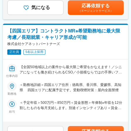
売者資格を取得していただきます。（取得率90％以上）
給与補足＞【上位職へステップアップできます！】5施設程度の施
ど、連携先の開拓)
応募依頼する
・資格取得にあたっては、無料で支援を行いますのでご安心くだ
気になる
設を管理する『エリアマネージャー』（月給50万円～） ↓事業部
〇稼働、人員配置、コンプライアンスという3つの経営指標に基づ
（エージェントサービス）
さい。
門の責任者やグループ内の経営を担う『シニアマネージャー』
く数字軸を中核にしたマネジメント
・資格取得後は、資格手当として給与にも反映されます。
（年収1,500万円も可能）へステップアップしていくことができま
〇イノベーティブな企画・取り組みなどを通じてブランディング
す！ぜひチャレンジしてください！賃金はあくまでも目安の金額
の強化
■働き方：
であり、選考を通じて上下する可能性があります。月給(月額)は固
【四国エリア】コントラクトMR※希望勤務地に最大限
・基本土日祝休み／年3回の大型連休あり
定手当を含めた表記です。
■魅力：
考慮／長期就業・キャリア形成が可能
・残業20h以内
【上位職へステップアップできます！】
株式会社ケアネットパートナーズ
・スケジュールに合わせて直行直帰可
5施設程度の施設を管理する『エリアマネージャー』（月給50万
・転居を伴う転勤はありません
円～）
正社員
5名以上採用
↓
■やりがい：
事業部門の責任者やグループ内の経営を担う『シニアマネージャ
・最近、健康のことで困っていることがないかなど、親身にお話
【全国50地域以上の案件から最大限ご希望をかなえます！／シニ
ー』（年収1,500万円も可能）
を聞くことで、お客様と信頼関係を築き、お客様の健康管理に貢
アになっても働き続けられるCSO／小規模ならではの手厚いフォ
へステップアップしていくことができます！ぜひチャレンジして
献することができます。
仕事内容
ロー】
ください！
・「この薬すごく効き目があって良かったよ。」「こないだのリ
＜勤務地詳細＞四国エリア住所：徳島県、香川県、愛媛県、高知
ンゴ酢美味しかった！ちょうどまた買おうと思ってたの。来てく
■業務内容：
■事業内容：
県 四国エリアに配属予定です。受動喫煙対策：屋内全面禁煙
れてありがとう。」など、「ありがとう」という言葉が一番のや
コントラクトMRとして大手製薬会社（国内／外資）のPJTへの配
「障がい福祉サービスの新しい風を創る」というミッションを掲
勤務地
りがいです。
属となります。担当エリアの医療機関に訪問し、医療従事者に対
げ、「Innovation」と「Novel」を融合させた先進的なアプローチ
＜予定年収＞500万円～850万円＜賃金形態＞年俸制※年収を12分
して医薬品情報の伝達や、安全性や有効性情報をご提供いただき
と温かみのある支援を両立させることで、新しい福祉サービスを
変更の範囲：会社の定める業務
割したものを毎月支給します。別途インセンティブあり＜賃金内
ます。有効性について情報の収集と会社への報告業務もお願いい
展開しております。
給与
訳＞年額（基本給）：3,600,000円～6,660,000円固定残業手当/
たします。PJT期間は1年～3年で、MRの資格・経験をお持ちの方
・相談支援事業
月：80,000円～110,000円（固定残業時間40時間0分/月）超過し
であればご活躍いただけます。
・居宅介護支援事業
た時間外労働の残業手当は追加支給＜月額＞380,000円～665,000
ライフスタイルとキャリアプランに合わせて全国50地域以上の案
・児童発達支援事業
円（12分割）（一律手当を含む）＜昇給有無＞有＜残業手当＞有
件から勤務地をご提案させていただきます。年収は現職考慮（モ
・放課後等デイサービス