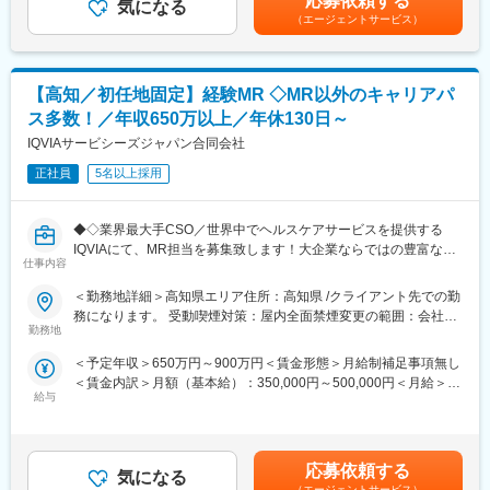
応募依頼する
理の提案や厨房視察などを行い、業務効率化の提案／セミナーや
気になる
厨房研修は、ご本人の希望を伺い相談しながら、実施予定です。
原資に個人業績に応じて配分賃金はあくまでも目安の金額であ
（エージェントサービス）
試食会のお手伝いしていただきます。
り、選考を通じて上下する可能性があります。月給(月額)は固定手
新規に導入いただくお客様へ、導入時にはサポートに入って商品
当を含めた表記です。
の取扱いなどレクチャーしていただきます。
既存顧客から要請があれば、派遣業務で厨房に入って業務をして
【高知／初任地固定】経験MR ◇MR以外のキャリアパ
いただきます。
ス多数！／年収650万以上／年休130日～
■担当エリア：
IQVIAサービシーズジャパン合同会社
中部東部エリア（高知市、南国市、安芸市）をお任せします。
正社員
5名以上採用
■組織構成：
中四国支店
◆◇業界最大手CSO／世界中でヘルスケアサービスを提供する
部長1名／課長5名／課長代理1名／正社員45名
IQVIAにて、MR担当を募集致します！大企業ならではの豊富なキ
役職関係なく、気兼ねなく相談できる雰囲気です。
仕事内容
ャリアパスがございます◆◇
＜勤務地詳細＞高知県エリア住所：高知県 /クライアント先での勤
■将来的には：
【具体的な業務詳細】
務になります。 受動喫煙対策：屋内全面禁煙変更の範囲：会社の
◇1年後：派遣や支援を通して、アドバイザーと一緒に業務整理で
国内トップクラスのプロジェクト受託実績を誇る当社の一員とし
勤務地
定める事業所
きるようになっていただきたいと思います。アドバイザーのフォ
て、医薬品PJなどを中心にクライアントビジネス拡大に貢献して
ローができるようになることを期待しています。
＜予定年収＞650万円～900万円＜賃金形態＞月給制補足事項無し
いただきます。
◇3年後：立上げを主導できるようになっていただきます。イベン
＜賃金内訳＞月額（基本給）：350,000円～500,000円＜月給＞
・担当エリアの訪問医療施設のターゲティング、担当医療施設へ
ト支援など企画・実施ができることを期待します。小規模施設で
給与
350,000円～500,000円＜昇給有無＞有＜残業手当＞無＜給与補足
の訪問計画作成、担当医療施設への訪問、医療従事者とのリレー
あれば担当できるようになっていただきたいと考えています。
＞【残業手当について】管理監督者の承認の上、研究会、顧客と
ション構築
の会議等が発生する場合、別途残業手当支給する。【補足】プロ
・卸への訪問、同行、卸 MSとのリレーション構築
■研修について：
ジェクト稼働手当(35,000円)、外勤日当（1日1,500円／外勤3.5時
・医療従事者向けの説明会の企画・実施、医師同士のコミュニケ
応募依頼する
ご経歴等により期間は異なりますが、厨房運営の理解を深めても
気になる
間以上）■変動賞与制（6月・12月・3月）※平均実績6ヶ月分■イン
ーション推進のための研究会・勉強会の立ち上げ、講演会の企
（エージェントサービス）