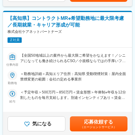
月あたり5,000円／月（過去実績）■賞与：年3回、60万円～450万
※業務は、新規営業7割：既存3割の割合です。新規営業が中心の
円（過去実績）賃金はあくまでも目安の金額であり、選考を通じ
ため成果を出しやすく、インセンティブ獲得のチャンスが豊富で
て上下する可能性があります。月給(月額)は固定手当を含めた表記
す。
です。
【高知県】コントラクトMR※希望勤務地に最大限考慮
／長期就業・キャリア形成が可能
■メイン商材
・AI・音声入力対応の歯科電子カルテ統合システム
株式会社ケアネットパートナーズ
（電子カルテ、レセプト、画像管理、患者説明などを統合管理）
正社員
・AI・音声対応の歯周病検査システム
・その他オプション製品
【全国50地域以上の案件から最大限ご希望をかなえます！／シニ
■入社後の流れ：
アになっても働き続けられるCSO／小規模ならではの手厚いフォ
入社後3ヶ月程度は同社の宿泊研修施設「セミナーハウス」にて研
仕事内容
ロー】
修を行います。商品知識、歯科知識、IT知識、顧客対応を学んで
＜勤務地詳細＞高知エリア住所：高知県 受動喫煙対策：屋内全面
いただきます。
■業務内容
禁煙変更の範囲：会社の定める事業所
3ヶ月の研修後も先輩社員がしっかりとサポートいたしますので安
コントラクトMRとして大手製薬会社（国内／外資）のPJTへの配
勤務地
心です。
属となります。
＜予定年収＞500万円～850万円＜賃金形態＞年俸制※年収を12分
PJT期間は1年～3年で、MRの資格・経験をお持ちの方であればご
■インセンティブ：
割したものを毎月支給します。別途インセンティブあり＜賃金内
活躍いただけます。
社歴・年齢・学歴・性別、一切関係ありません。
給与
訳＞年額（基本給）：3,600,000円～6,660,000円固定残業手当/
ライフスタイルとキャリアプランに合わせて全国50地域以上の案
実力と成果で評価する独自の評価制度を導入しています。
月：80,000円～110,000円（固定残業時間40時間0分/月）超過し
件から勤務地をご提案させていただきます。
内容としては、ランクに応じて月10万円～30万円＋年間100万円
た時間外労働の残業手当は追加支給＜月額＞380,000円～665,000
年収は現職考慮（モデル年収：20代650万、40代後半850万）領
～300万円の追加報酬を設定しています。
円（12分割）（一律手当を含む）＜昇給有無＞有＜残業手当＞有
域を変えてのPJT打診も可能です。また、無期雇用派遣となるた
応募依頼する
医療DX推進を背景に需要が高く、一件あたりの契約単価も高いた
気になる
＜給与補足＞※面接を通して、ご経験やスキルにより当社規定に基
め、ＰＪＴの期間外もベース給与は保証いたします。
（エージェントサービス）
め成果が収入へ直結します。
づき決定いたします。■昇給、インセンティブあり■モデル年収：
参考例.