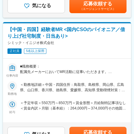
す。月給(月額)は固定手当を含めた表記です。
応募依頼する
ら、リプレイス情報や病院情報を得て、クライアントを紹介して
気になる
（エージェントサービス）
もらう流れになります。
■担当エリア：四国全域をご担当いただきます。
【中国・四国】経験者MR <国内CSOのパイオニア／借
■業務の特徴：
り上げ社宅制度・日当あり>
・製品力も高く、品質の高さをPRして顧客に貢献する事ができま
す。
シミック・イニジオ株式会社
・シスメックスの営業担当や技術者など多くの関係各者と連携し
正社員
5名以上採用
ながら情報収集が必要です。クライアントは院長といった経営層
になるため、細やかなフォロー、論理的な対話と難易度の高い営
業となりますが、「関係構築力や推進力、折衝力」などの多くの
■職務概要：
力を身につけることができます。
配属先メーカーにおいてMR活動に従事いただきます。
仕事内容
■1日の業務イメージ：
■新薬プロジェクト95％超／常時60以上のプロジェクトが稼働
＜勤務地詳細＞中国・四国住所：鳥取県、島根県、岡山県、広島
朝、夕は代理店に訪問、午後に主に施設へ訪問し、ご自宅を拠点
プロジェクトの数やバリエーションはキャリア形成に直結するた
県、山口県、香川県、徳島県、愛媛県、高知県 受動喫煙対策：屋
に直行直帰。週の一日程度は内勤をし、事務手処理を進めます。
め、CSOでの転職を考えるうえで重要なポイントです。
勤務地
内全面禁煙
立ち合いはなし、緊急の呼び出しなどはほぼありません。
シミック・イニジオのCSO事業においては外資・内資の割合、企
なお、シスメックスの営業担当は大手病院向けの販売体制をとっ
＜予定年収＞550万円～850万円＜賃金形態＞月給制特記事項なし
業規模、製品領域などのバランスを考慮しながら、常時60以上の
ていることで営業の棲み分けをしています。
＜賃金内訳＞月額（基本給）：264,000円～374,000円その他固定
プロジェクトが稼働しています。
給与
手当/月：36,000円～51,000円＜月給＞300,000円～425,000円＜
プロジェクト人数が100名を超える大規模なプロジェクトや、日
■組織構成
昇給有無＞有＜残業手当＞無＜給与補足＞■上記年収には、社宅
本市場への新規参入する企業のプロジェクトなど、規模やミッシ
中四国を管轄する組織に入っていただきます。
(当社負担分)と日当が含まれます。■社用車貸与と共にガソリン代
ョンも多様です。
現在、営業職はユニット長1名とメンバー3名が在籍しておりま
を全額支給 ■賞与年2回（昨年度実績4.2ヶ月）、報酬改定年1回■
応募依頼する
す。