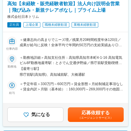
高知【未経験・販売経験者歓迎】法人向け説明会営業
｜飛び込み・新規テレアポなし｜プライム上場
株式会社日本トリム
正社員
上場企業
職種未経験歓迎
業種未経験歓迎
＜健康志向の高まりでニーズ増／残業月20時間程度年休120日／
成果が給与に反映！全体平均で年間約50万円の支給実績あり◎＞
仕事内容
【仕事の内容】
＜勤務地詳細＞高知支社住所：高知県高知市本町4-1-16 高知電気
当社は、東証プライム上場の電解水素水整水器メーカーです。
ビル8F勤務地最寄駅：とさでん交通伊野線／県庁前駅受動喫煙対
今回募集するのは、法人企業の従業員様向けに製品説明会・体験
勤務地
策：屋内喫煙可能場所あり変更の範囲：会社の定める事業所
【最寄り駅】
会を行う営業職です。
県庁前駅(高知県)、高知城前駅、大橋通駅
新規飛び込みや無作為なテレアポではなく、代理店からの紹介先
やお問い合わせのあった法人様が中心です。
＜予定年収＞330万円～600万円＜賃金形態＞月給制補足事項なし
入社後は専任トレーナーがつき、商品知識・説明トーク・商談の
＜賃金内訳＞月額（基本給）：160,000円～269,000円その他固定
進め方を同行しながら学べます。
給与
手当/月：20,000円固定残業手当/月：52,000円～131,000円（固定
これまでのご経験を活かし、安定した上場企業で成果に応じた収
残業時間40時間0分/月）超過した時間外労働の残業手当は追加支
入アップを目指せる環境です。
給＜月給＞232,000円～420,000円（一律手当を含む）＜昇給有無
＞有＜残業手当＞有＜給与補足＞■固定給に加え、販売実績に応じ
応募依頼する
【組織構成】
気になる
たインセンティブ制度があります。■昇給年１回■賞与：年2回（7
（エージェントサービス）
支社長1名(40代)、営業6名(30~40代)、メンテ取付担当3名(30~40
月・12月）基本給の3ヶ月分程度を想定賃金はあくまでも目安の
代)、事務1名
金額であり、選考を通じて上下する可能性があります。月給(月額)