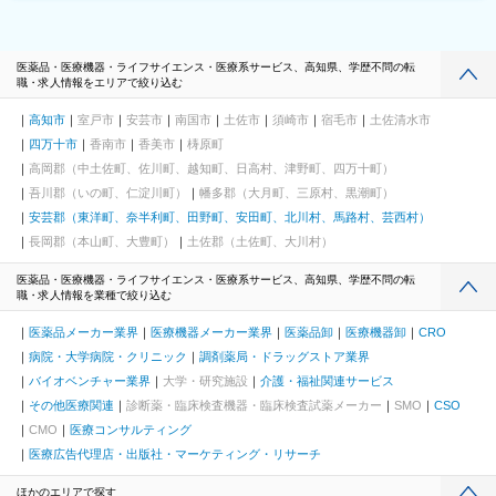
医薬品・医療機器・ライフサイエンス・医療系サービス、高知県、学歴不問の転
職・求人情報をエリアで絞り込む
高知市
室戸市
安芸市
南国市
土佐市
須崎市
宿毛市
土佐清水市
四万十市
香南市
香美市
梼原町
高岡郡（中土佐町、佐川町、越知町、日高村、津野町、四万十町）
吾川郡（いの町、仁淀川町）
幡多郡（大月町、三原村、黒潮町）
安芸郡（東洋町、奈半利町、田野町、安田町、北川村、馬路村、芸西村）
長岡郡（本山町、大豊町）
土佐郡（土佐町、大川村）
医薬品・医療機器・ライフサイエンス・医療系サービス、高知県、学歴不問の転
職・求人情報を業種で絞り込む
医薬品メーカー業界
医療機器メーカー業界
医薬品卸
医療機器卸
CRO
病院・大学病院・クリニック
調剤薬局・ドラッグストア業界
バイオベンチャー業界
大学・研究施設
介護・福祉関連サービス
その他医療関連
診断薬・臨床検査機器・臨床検査試薬メーカー
SMO
CSO
CMO
医療コンサルティング
医療広告代理店・出版社・マーケティング・リサーチ
ほかのエリアで探す