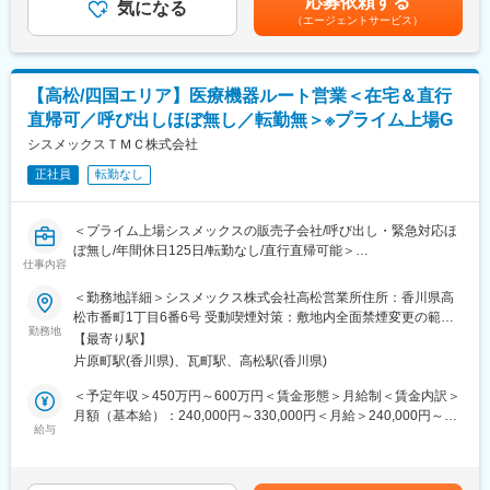
応募依頼する
気になる
＜給与補足＞※面接を通して、ご経験やスキルにより当社規定に基
デル年収：20代650万、40代後半850万）領域を変えてのPJT打診
・生活介護事業
（エージェントサービス）
づき決定いたします。■昇給、インセンティブあり■モデル年収：
も可能です。また、無期雇用派遣となるため、ＰＪＴの期間外も
・就労継続支援事業
20代650万、40代後半850万賃金はあくまでも目安の金額であ
ベース給与は保証いたします。
・共同生活援助事業
り、選考を通じて上下する可能性があります。月給(月額)は固定手
・短期入所事業／日中一時支援事業
当を含めた表記です。
【高松/四国エリア】医療機器ルート営業＜在宅＆直行
■MRとして働く魅力
・地域生活支援拠点事業
（1）最大限希望を考慮します：
直帰可／呼び出しほぼ無し／転勤無＞※プライム上場G
全国50地域以上のPJTからご提案し、なるべくご希望の勤務地に
シスメックスＴＭＣ株式会社
アサインが可能です。また、次の契約での再配属の際の地域もし
っかり考慮いたします。これは小規模ならではの社内バッティン
正社員
転勤なし
グの少なさも大きく影響しています。
（2）小規模ならではの手厚いサポート：
＜プライム上場シスメックスの販売子会社/呼び出し・緊急対応ほ
CSO業界で10年以上のキャリアを持つベテラン社員が、あなたの
ぼ無し/年間休日125日/転勤なし/直行直帰可能＞
生涯のわたる「キャリア形成」を丁寧にサポートします。その繋
仕事内容
がりやノウハウの蓄積から、メーカーさんへ転籍の可能性がある
■職務内容：
PJTも紹介可能、また過去には、10年ほどブランクのある50代の
＜勤務地詳細＞シスメックス株式会社高松営業所住所：香川県高
ヘマトロジー（血球計数検査）分野で世界トップクラスのシェア
方のご支援の実績もあるなど選考の合格率も高いです。
松市番町1丁目6番6号 受動喫煙対策：敷地内全面禁煙変更の範
を誇るシスメックス100％資本のグループ企業において、検査装
（3）長期就業／キャリア形成が可能：
勤務地
囲：会社の定める事業所
【最寄り駅】
置のルート営業をご担当いただきます。同社は東証プライム上場
弊社所属のMRはシニア（50代）がボリュームゾーン。契約社員
片原町駅(香川県)、瓦町駅、高松駅(香川県)
のシスメックス株式会社の販売子会社で、同社の検査機器を中小
としてパフォーマンスが高い場合は50代の方でも正社員への転換
病院・クリニックを中心に販売しております。
もあります。契約の更新についても著しく業務態度が悪い／業績
＜予定年収＞450万円～600万円＜賃金形態＞月給制＜賃金内訳＞
～具体的には～
が上がっていないなどではない限りは原則更新となります。ま
月額（基本給）：240,000円～330,000円＜月給＞240,000円～
血液･尿･凝固･免疫等の検体検査装置といったシスメックス製品を
た、プロジェクトが終了してしまった場合も責任をもって再配属
給与
330,000円＜昇給有無＞有＜残業手当＞有＜給与補足＞※経験やス
代理店向けにルート営業。中小病院やクリニック、動物病院がメ
先を探します。また、過去営業成績の優秀な方ではメーカー登用
キルを考慮の上、当社規定により決定いたします。賃金はあくま
インクライアント。他社からのリプレイスをミッションとし、そ
の実績もあります。
でも目安の金額であり、選考を通じて上下する可能性がありま
のために代理店と密にコミュニケーションを取り、協働しなが