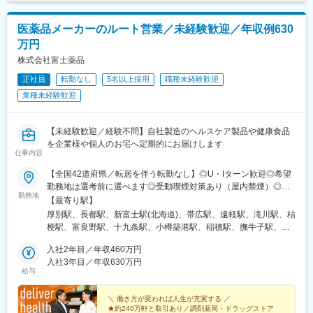
・各種研修参加（年数回）
認定資格制度を設けています。現在はオンコロジー分野で「血液
・各種トラブル対応（設備関連・クレーム）、改善対応
がん」と「固形がん」の2つのコースが展開されています。
医薬品メーカーのルート営業／未経験歓迎／年収例630
月に20日程度、管理している医院で勤務いたします。クリニック
の中心メンバー、将来のマネージャー候補として、ご活躍頂ける
変更の範囲：会社の定める業務
万円
方を募集いたします。
株式会社富士薬品
■勤務例：横浜のマネージャー候補の主な1日の流れ
正社員
転勤なし
5名以上採用
職種未経験歓迎
10時 出社（横浜院、朝礼参加し、メールチェック、院責との
業種未経験歓迎
MTG）
↓
13時 昼休憩
【未経験歓迎／経験不問】自社製造のヘルスケア製品や健康食品
↓
を企業様や個人のお宅へ定期的にお届けします
仕事内容
14時 （川崎院へ移動、院責とのMTG等）
↓
【全国42道府県／転居を伴う転勤なし】◎U・Iターン歓迎◎希望
16時 （上?である統括とMTG等）
勤務地は選考前に選べます◎受動喫煙対策あり（屋内禁煙）◎オ
↓
勤務地
ンライン面接実施中■北海道・東北北海道／青森／岩手／秋田／山
【最寄り駅】
19時 帰宅
形／福島■関東茨城／栃木／群馬／神奈川／埼玉／千葉■北陸・甲
厚別駅、長都駅、新富士駅(北海道)、帯広駅、遠軽駅、滝川駅、桔
信越新潟／富山／石川／福井／長野／山梨■東海静岡／愛知／三重
梗駅、富良野駅、十九条駅、小樽築港駅、稲穂駅、撫牛子駅、羽
■当社について：
／岐阜■関西大阪／京都／滋賀／奈良／兵庫／和歌山■中国・四国
後牛島駅、横手駅、千徳駅、泉駅(常磐線)、北山形駅、偕楽園駅、
◎2006年に医療機器商社として創業した当社は、主に美容整形・
広島／島根／岡山／山口／徳島／愛媛／香川■九州・沖縄福岡／大
入社2年目／年収460万円
鹿島神宮駅、大宝駅、土浦駅、後台駅、黒磯駅、上今市駅、渋川
美容外科で利用される美容機器の卸販売・賃貸・メンテナンスを
分／宮崎／鹿児島／熊本／長崎／沖縄＜オンライン面接実施中＞
入社3年目／年収630万円
駅、太田駅(群馬県)、大森台駅、青堀駅、南与野駅、武蔵高萩駅、
行っており、各種医学会やセミナーにも積極的に出展し、国内・
給与
その他、下記「勤務地一覧」よりご確認ください藤枝営業所：静
八潮駅、鴨居駅、倉見駅、磯部駅(石川県)、徳田駅(石川県)、上枝
海外の様々な医療機器・美容機器等を紹介していました。
岡県静岡県島田市道悦3-14-2三島営業所：静岡県田方郡函南町肥
駅、砺波駅、片原町駅(富山県)、速星駅、春江駅、水落駅、しんざ
◎2011年に医療コンサルティング会社と合併し、2012年10月よ
田字南中道476中津川営業所：岐阜県中津川市中津川字大西667-1
＼ 働き方が変われば人生が充実する ／
駅、上越妙高駅、信州中野駅、附属中学前駅、切石駅、岩村田
り医療に特化したコンサルティングを主軸とした事業を展開して
★約240万軒と取引あり／調剤薬局・ドラッグストア
田辺営業所：和歌山県田辺市三栖字三反田130-5京都北営業所：京