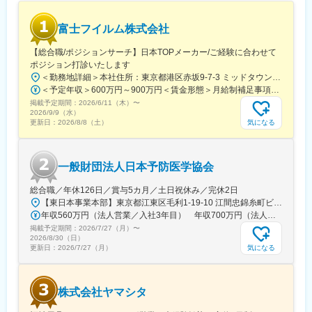
富士フイルム株式会社
【総合職/ポジションサーチ】日本TOPメーカー/ご経験に合わせて
ポジション打診いたします
＜勤務地詳細＞本社住所：東京都港区赤坂9-7-3 ミッドタウン・ウェスト勤務地最寄駅：東京メトロ日比谷線／都営大江戸線／六本木駅受動喫煙対策：敷地内全面禁煙
＜予定年収＞600万円～900万円＜賃金形態＞月給制補足事項なし＜賃金内訳＞月額（基本給）：300,000円～500,000円＜月給＞300,000円～500,000円＜昇給有無＞有＜残業手当＞有賃金はあくまでも目安の金額であり、選考を通じて上下する可能性があります。月給(月額)は固定手当を含めた表記です。
掲載予定期間：
2026/6/11（木）
〜
2026/9/9（水）
気になる
更新日：
2026/8/8（土）
一般財団法人日本予防医学協会
総合職／年休126日／賞与5カ月／土日祝休み／完休2日
【東日本事業本部】東京都江東区毛利1-19-10 江間忠錦糸町ビル※訪問先からの直行直帰が可能です！＜アクセス＞・JR総武線（快速・各駅停車）／東京メトロ半蔵門線 錦糸町駅より徒歩5分・東京メトロ半蔵門線／都営新宿線 住吉駅より徒歩5分※受動喫煙対策:屋内全面禁煙
年収560万円（法人営業／入社3年目） 年収700万円（法人営業・チームリーダー／入社5年目）
掲載予定期間：
2026/7/27（月）
〜
2026/8/30（日）
気になる
更新日：
2026/7/27（月）
株式会社ヤマシタ