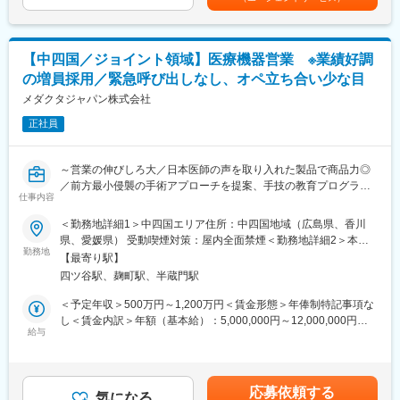
年収をUPできます。（年2回業績給改定）賃金はあくまでも目安
し、素早くフォローができる体制をとっています。
の金額であり、選考を通じて上下する可能性があります。月給(月
■キャリアパス：コントラクトMRとしての働き方以外にも、スキ
額)は固定手当を含めた表記です。
ルアップを図りプロジェクトマネージャー等のマネジメント業
【中四国／ジョイント領域】医療機器営業 ※業績好調
務、あるいは本社スタッフとしてMR経験を活かした業務に就くな
どのキャリアパスもございます。
の増員採用／緊急呼び出しなし、オペ立ち合い少な目
■特徴：
メダクタジャパン株式会社
(1)充実した教育体制：
・製品研修（約2週間～2ヶ月、プロジェクトによる）：入社オリ
正社員
エンテーション後に配属先プロジェクトの製薬メーカーにて製品
研修を受けていただきます。
～営業の伸びしろ大／日本医師の声を取り入れた製品で商品力◎
・継続教育：APS COLLEGEという当社オリジナルの教育システ
／前方最小侵襲の手術アプローチを提案、手技の教育プログラム
ムがございます。まず、G（ジェネラル）MRとして基礎を身に着
仕事内容
も提供～
けていただき、専門領域を磨いていただいたりビジネスコースに
て「医療経営士」の取得を目指していただくことも可能です。
＜勤務地詳細1＞中四国エリア住所：中四国地域（広島県、香川
▽概要
(2)プロジェクトマネジメント体制：プロジェクトマネージャー、
県、愛媛県） 受動喫煙対策：屋内全面禁煙＜勤務地詳細2＞本社
・同社はスイスに本社を置き、世界45か国で事業展開するジョイ
スーパーバイザーが日々の活動をフォローします。定期的な連絡
勤務地
住所：東京都千代田区麹町5-3-5 麹町中田ビル2階勤務地最寄駅：
【最寄り駅】
ント・スパイン領域の医療機器メーカーです。
や面談のほか、必要に応じて素早くバックアップに入るなど、MR
JR・東京メトロ線／四ツ谷駅受動喫煙対策：屋内全面禁煙変更の
四ツ谷駅、麹町駅、半蔵門駅
・患者の肉体的負担が少ない、前方最小侵襲手術（AIMS）に強み
として結果を出せるように万全のサポート体制を整えています。
範囲：会社の定める事業所
を持っています。製品のほか、医師に向けた手技の教育プログラ
(3)豊富なプロジェクト数、50社を超える多数の取引メーカー：同
＜予定年収＞500万円～1,200万円＜賃金形態＞年俸制特記事項な
ムやAR技術を用いたサポートシステムも提供しており、既にグロ
業他社と比較しても、多くのプロジェクト数があり、様々なご経
し＜賃金内訳＞年額（基本給）：5,000,000円～12,000,000円＜
ーバルでTOP5シェアながら、過去10年で平均25%と非常に高い
験を活かしていただくことが可能です。20代～60代までの幅広い
給与
月額＞416,666円～1,000,000円（12分割）＜昇給有無＞有＜残業
成長率で規模を拡大。
年代のMRの方が活躍されています。
手当＞無＜給与補足＞上記はあくまでも目安の年収金額であり、
・日本でも更に事業展開を進めていくため、積極的な増員採用を
■中途入社社員の年収例
選考を通じて上下する可能性があります。また、予定年収以外
進めています。
・入社3年目（MR経験者）28歳：642万（月給＋日当＋住宅手
に、ターゲットボーナスのインセンティブがあります。賃金はあ
応募依頼する
当）
気になる