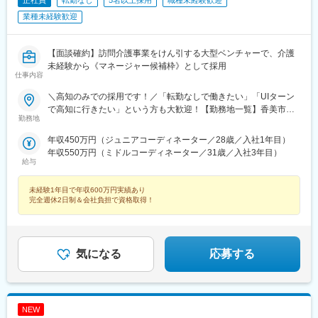
正社員
転勤なし
5名以上採用
職種未経験歓迎
業種未経験歓迎
【面談確約】訪問介護事業をけん引する大型ベンチャーで、介護
未経験から《マネージャー候補枠》として採用
仕事内容
＼高知のみでの採用です！／「転勤なしで働きたい」「UIターン
で高知に行きたい」という方も大歓迎！【勤務地一覧】香美市、
勤務地
高知市、香南市、土佐市、南国市※希望勤務地を踏まえて配属決定
します※受動喫煙対策あり＝＝＝☆将来的に全国のご希望勤務地へ
年収450万円（ジュニアコーディネーター／28歳／入社1年目）
UIターン可能・初期費用会社負担等の移住支援あり（規定有）・
年収550万円（ミドルコーディネーター／31歳／入社3年目）
UIターン転勤希望者への年間の支援あり（規定有）☆マイカー通
給与
勤手当あり（1回200円）
未経験1年目で年収600万円実績あり
完全週休2日制＆会社負担で資格取得！
気になる
応募する
NEW