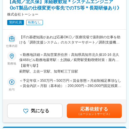
【高知／北久保】未経験歓迎＊システムエンジニア
・スタッフの採用・指導・育成
■会社概要
・各種プロジェクトへの参加
《IoT製品の仕様変更や客先でのTS等＊長期研修あり》
https://www.youtube.com/watch?v=Ge4KiEjNYaM
※担当エリアは選考時の希望を考慮の上、決定します。
株式会社トーショー
■採用サイト内動画ページ
https://trim-saiyo.jp/movie/
【入社直後の流れ】
契約社員
転勤なし
入社後は首都圏（東京・神奈川・埼玉）、福岡、大阪、兵庫のい
変更の範囲：会社の定める業務
ずれかの事業所にて、6か月間のマネージャー養成研修を行いま
【ITの基礎知識があれば応募OK◎／医療現場で薬剤師の仕事を助
す。
ける「調剤支援システム」のカスタマーサポート／調剤支援機
■入社～1カ月目
仕事内容
器・システムで総合病院でのシェアNo.1】
・業界未経験者でもゼロから学ぶことができる基礎研修／必要資
格取得。なお、資格取得のための費用は当社負担となります。
＜勤務地詳細＞高知営業所住所：高知県高知市北久保10-16 北久
【はじめに】
■1～3か月目
保468ビル勤務地最寄駅：土讃線／薊野駅受動喫煙対策：屋内全
当ポジションは自社販売している大型IoT製品や薬剤システムの運
・OJTを受けながら日勤・夜勤両方の介護現場での業務をお任せ
勤務地
面禁煙変更の範囲：会社の定める事業所（リモートワーク含む）
【最寄り駅】
用～保守を担うシステムエンジニア職となっております。未経験
します。
薊野駅、土佐一宮駅、知寄町三丁目駅
からチャレンジできる事に加えて、メーカー直雇用という貴重な
※研修終了後は現場業務は無くなるため日勤のみ
求人となっております。IT領域へキャリアチェンジされたい方歓
■3～6か月目
＜予定年収＞350万円～500万円＜賃金形態＞月給制補足事項なし
迎しております！
・マネージャー業務を学んでいただきます。ピープルマネジメン
＜賃金内訳＞月額（基本給）：200,000円～280,000円固定残業手
トだけでなく、売上管理や各事業所が目標を達成するための事業
給与
当/月：40,000円～70,000円（固定残業時間33時間0分/月）超過し
【業務内容】
所運営を行います。※上司がメンターとなり手厚いサポートがござ
た時間外労働の残業手当は追加支給＜月給＞240,000円～350,000
お客様との仕様打合せや現地でのシステムカスタマイズも発生す
います。
円（一律手当を含む）＜昇給有無＞有＜残業手当＞有＜給与補足
るため、社内でのデスクワークが6割、お客様先での業務が4割ほ
■本配属後
＞※給与詳細は、年齢・スキルを考慮し決定します。■昇給：年1
応募依頼する
どとなります。また、外部のITベンダーとの打ち合わせ等もある
・各事業所の課題や目的に合わせてマネジメント業務に専念頂き
気になる
回■賞与：年2回賃金はあくまでも目安の金額であり、選考を通じ
（エージェントサービス）
ため、関係者が多いのも当職種の特徴の一つとなります。
ます。
て上下する可能性があります。月給(月額)は固定手当を含めた表記
最初は一つの製品を担当いただきシステムと製品専門性を高めて
※独り立ち後はリモート×出社も可
です。
頂きますが、経験に応じて他のシステムや対応範囲を広げて頂き