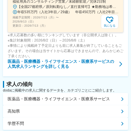
福祉用具のコンサルティング営業／未経験歓迎／完休2日制
【全国27都府県／原則転勤なし／直行直帰可】★勤務地は希望を考慮★拠点により車通勤OK※充足状況により、ご希望の勤務地での募集が終了している場合があります。※転居を伴う転勤の有無は、半年ごとに希望を伺い、選択いただけます。■東北■・宮城県（仙台市）■関東■・東京都（東京23区など）・神奈川県（横浜市など）・埼玉県（さいたま市など）・千葉県（千葉市など）・茨城県（水戸市）・栃木県（宇都宮市／足利市）・群馬県（前橋市）■東海■・愛知県（名古屋市／豊田市／豊橋市／小牧市）・静岡県（静岡市／浜松市／沼津市／焼津市／富士市）・岐阜県（岐阜市）・三重県（四日市市）■信越・北陸■・長野県（長野市）・山梨県（甲府市）・石川県（金沢市）・富山県（富山市）・福井県（福井市）■関西■・大阪府・兵庫県（神戸市／尼崎市／姫路市）・京都府（京都市）・奈良県（奈良市／天理市）・滋賀県（大津市／彦根市）・和歌山県（和歌山市／田辺市）■中国■・広島県（広島市）・岡山県（岡山市）■四国■・香川県（高松市）■九州■・福岡県（福岡市）
年収535万円（入社3年目／29歳） 年収450万円（入社2年目／26歳）
掲載予定期間：
2026/7/13（月）
〜
2026/9/13（日）
気になる
更新日：
2026/7/13（月）
※求人応募数の多い順にランキングしています（非公開求人は除く）。
※集計対象期間：2026/8/2（日）～2026/8/8（土）
※事情により掲載終了予定日よりも前に求人募集が終了していることもご
ざいます。その場合は当サイトから応募はできませんので、あらかじめご
了承ください。
医薬品・医療機器・ライフサイエンス・医療系サービス
の
人気求人ランキングを詳しく見る
求人の傾向
dodaに掲載中の求人に関するデータを、カテゴリごとにご紹介します。
医薬品・医療機器・ライフサイエンス・医療系サービス
高知県
学歴不問