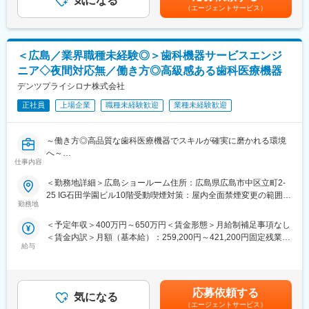
気になる
全国勤務が可能な方は、初回給与時に30万円の一時金を支給賃金
■年齢も経験も多様な人財が活躍
（エージェントサービス）
はあくまでも目安の金額であり、選考を通じて上下する可能性が
シミック・イニジオはほぼ全員が中途採用です。それぞれ異なる
■研修：
あります。月給(月額)は固定手当を含めた表記です。
バックグラウンドを持ち、その経験を活かして活動しています。
製品知識については、入社後、当社での研修や親会社のシスメッ
社員の年齢分布も幅広く、20代～60代まで在籍しています。社員
クスの研修にも参加しながらスキルを身に着けていただきます。
＜広島／業界職種未経験◎＞歯科機器サービスエンジ
の経験の多様性は、変革期にある製薬業界にあって、私たちの事
（研修については神戸本社にて2週間程度実施後、配属先でのOJT
業を支える重要な要素です。
ニア◇夜間対応無／働き方◎高級感ある歯科医療機器
を予定しております。）
デンツプライシロナ株式会社
■人財育成への積極投資
変更の範囲：会社の定める業務
シミック・イニジオにとってサービス品質の源泉となるのは人財
正社員
上場企業
職種未経験歓迎
業種未経験歓迎
です。
そのため人財育成・能力開発は重要施策と位置づけ、積極的な投
～働き方◎高品質な歯科医療機器でスキルが確実に磨かれる環境
資を行っています。自己成長意欲を尊重し、業務直結の研修だけ
へ～
でなく、変化する時代に対応するビジネススキル習得も含め階層
仕事内容
■業務内容：
ごとにプログラムを展開し、会社全体の価値を高める取り組みを
中四国エリアの歯科院内での歯科治療機械の保守・点検・修理業
行っています。
＜勤務地詳細＞広島ショールーム住所：広島県広島市中区立町2-
務担当の募集です。
25 IG石田学園ビル10階受動喫煙対策：屋内全面禁煙変更の範囲：
＜具体的な業務＞
■家族も安心な手厚い福利厚生
勤務地
会社の定める事業所
・歯科クリニックへ訪問し、装置の点検や修理対応、製品の導入
社員がワークライフバランスをとりながらパフォーマンスを発揮
＜予定年収＞400万円～650万円＜賃金形態＞月給制補足事項なし
・お客様への説明、見積提示、価格交渉
できる制度があります。社員と社員のご家族が安心し、仕事もプ
＜賃金内訳＞月額（基本給）：259,200円～421,200円固定残業手
※社用車を1台貸与しますので、ご自身で運転をして歯科クリニッ
ライベートも充実して活躍できるよう、福利厚生制度を整備して
給与
当/月：40,500円～65,813円（固定残業時間20時間0分/月）超過し
クへ訪問となります。基本直行直帰で、1日平均4件回っていただ
います。
た時間外労働の残業手当は追加支給＜月給＞299,700円～487,013
きます（診療前・お昼・診療後等）。
特に転勤を伴うことのあるMR職については、CSO業界トップク
円（一律手当を含む）＜昇給有無＞有＜残業手当＞有＜給与補足
ラスの借り上げ社宅制度や単身赴任のサポート制度を導入し、そ
＞※給与詳細は経験・能力・スキルに応じ、選考の過程を通じて決
＜取扱製品＞
の利用率も高水準となっています。
応募依頼する
気になる
定します。※上記年収は、インセンティブ賞与を含んだ想定金額で
高い精度とデザイン性を兼ね備えた歯科用機器を取り扱います。
（エージェントサービス）