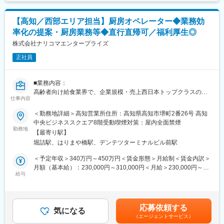
20代650万、40代後半850万賃金はあくまでも目安の金額であ
■当社で働く魅力
・中途入社1年目20代／年収580万円（未経験者）
り、選考を通じて上下する可能性があります。月給(月額)は固定手
（1）最大限希望を考慮します
・中途入社2年目20代／年収760万円（未経験者）
当を含めた表記です。
【高知／西部エリア担当】厨房オペレーター◆業務効
全国50地域以上のPJTからご提案し、なるべくご希望の勤務地に
・中途入社5年目30代／年収1,100万円
アサインが可能です。また、次の契約での再配属の際の地域もし
率化の提案・厨房業務等◆直行直帰可／福利厚生◎
・中途入社8年目30代／年収1,500万円
っかり考慮いたします。これは小規模ならではの社内バッティン
株式会社ナリコマエンタープライズ
グの少なさも大きく影響しています。
■会社概要
（2）小規模ならではの手厚いサポート
正社員
・電子カルテ、AI音声認識、訪問歯科支援まで、歯科DXを総合的
CSO業界で10年以上のキャリアを持つ社員が、あなたの生涯のわ
に支援。
たる「キャリア形成」を丁寧にサポートします。その繋がりやノ
・「治療から予防へ」「外来から訪問へ」という業界変革の追い
■業務内容：
ウハウの蓄積から、メーカーさんへ転籍の可能性があるPJTも紹
風を受け、主力製品『AI・音声Hiクラテス』の全国展開を加速し
高齢者向け給食業界で、企業規模・売上西日本トップクラスの当
介可能、また過去には、10年ほどブランクのある50代の方のご支
ています。
仕事内容
社にて、複数厨房をサポートする厨房スタッフとしてご活躍いた
援の実績もあるなど選考の合格率も高いです。
だける方を募集いたします。
（3）長期就業／キャリア形成が可能
＜勤務地詳細＞高知営業所住所：高知県高知市堺町2番26号 高知
弊社所属のMRはシニア（50代）がボリュームゾーン。プロジェ
中央ビジネススクエア8階受動喫煙対策：屋内全面禁煙
変更の範囲：会社の定める業務
■具体的には：
クト終了後も責任をもって再配属先を探します。また、過去営業
勤務地
【最寄り駅】
＜厨房業務全般＞
成績の優秀な方ではメーカー登用の実績もあります。
堀詰駅、はりまや橋駅、デンテツターミナルビル前駅
・当社クックチル商品の取扱い
・施設の厨房での盛り付け・配膳・再加熱処理
■企業の特徴
＜予定年収＞340万円～450万円＜賃金形態＞月給制＜賃金内訳＞
・洗浄 など
同社は国内最大級のヘルステック企業のグループ会社で、安定し
月額（基本給）：230,000円～310,000円＜月給＞230,000円～
＜事務・管理業務＞
た財務基盤のもとで働けます。医療従事者向けポータルサイト
給与
310,000円＜昇給有無＞有＜残業手当＞有＜給与補足＞※入社時基
資料作成の補助、MTG参加、イベント提案等
「CareNet.com」を運営する親会社の強力なサポートを受けなが
本給は経験やスキルを面接で評価し、社内等級制度に基づいて決
ら、最新の医療情報に触れられる環境が整っています。成長フェ
定■昇給：年1回（4月）■賞与：年2回（6月・12月※月給の2.0ヶ月
既存施設のお客様に定期訪問するアドバイザーと同行し、業務整
ーズの活気あふれる環境で、キャリアアップを目指せる魅力的な
程度／年）■報奨金：年2回（6月・12月）※半期ごとの会社利益を
応募依頼する
理の提案や厨房視察などを行い、業務効率化の提案／セミナーや
職場です。
気になる
原資に個人業績に応じて配分賃金はあくまでも目安の金額であ
（エージェントサービス）
試食会のお手伝いしていただきます。
また、グループ間でのキャリア開発も可能です。MR以外の他職種
り、選考を通じて上下する可能性があります。月給(月額)は固定手