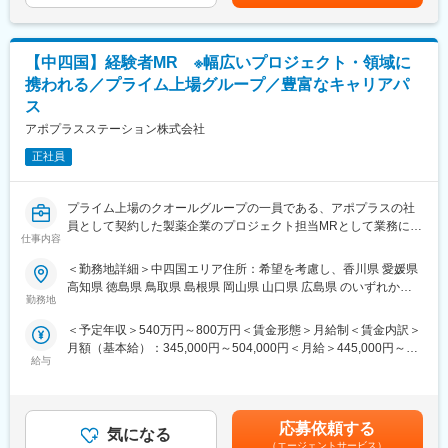
す。※上記年収は、40,500円～（月20時間残業相当）を含みま
医療従事者から高く評価されている製品群です。
■社内認定資格制度
す。賃金はあくまでも目安の金額であり、選考を通じて上下する
https://www.dentsplysirona.com/ja-jp
製薬企業での開発パイプラインの変化にともない、当社において
可能性があります。月給(月額)は固定手当を含めた表記です。
はオンコロジーをはじめスペシャリティ領域のプロジェクトが増
【中四国】経験者MR ※幅広いプロジェクト・領域に
＜過去入社者のご経歴＞
加しています。またスペシャリティ領域については社員の関心も
医療機器エンジニア、自動車整備士、エレベーター／自動ドアの
高く、これに応えるべく専門性の高い人財を育成するための社内
携われる／プライム上場グループ／豊富なキャリアパ
保守点検修理、大型空調機のメンテナンス、建築設備（ICカー
認定資格制度を設けています。現在はオンコロジー分野で「血液
ス
ド）、宅配ボックスの設置・修理、コピー機保守点検修理など。
がん」と「固形がん」の2つのコースが展開されています。
アポプラスステーション株式会社
■働き方：
正社員
・コールセンターが1次受付を担当するため、お客様からの直接の
電話対応はありません。
・休日出勤は医療機器の設置などで発生する場合がありますが、
プライム上場のクオールグループの一員である、アポプラスの社
月1～2日程度で、発生時は必ず振替休日を取得いただきます。
員として契約した製薬企業のプロジェクト担当MRとして業務に従
仕事内容
・夜間対応・緊急呼出しはありません。
事していただきます。内資・外資の新薬メーカー、ジェネリック
・直行直帰も可能です。
メーカーなどプロジェクトは多岐に渡りますので、今までの経験
＜勤務地詳細＞中四国エリア住所：希望を考慮し、香川県 愛媛県
を活かせる環境が整っています。
高知県 徳島県 鳥取県 島根県 岡山県 山口県 広島県 のいずれかに
■入社後の研修・フォロー体制：
■営業スタイル：担当エリアの医療機関（開業医、病院）を訪問し
勤務地
配属致します。受動喫煙対策：屋内全面禁煙変更の範囲：会社の
入社後は全体オリエンテーションから始まり、製品ごとの知識研
て、医師、薬剤師に課題解決するための医薬品情報を提供、副作
定める事業所（リモートワーク含む）
＜予定年収＞540万円～800万円＜賃金形態＞月給制＜賃金内訳＞
修を行います。
用情報を収集を行っていただきます。
月額（基本給）：345,000円～504,000円＜月給＞445,000円～
トレーニング施設にて、より実務に近い実践的な研修も受講可能
・新薬のプロモーション
給与
654,000円（一律手当を含む）＜昇給有無＞有＜残業手当＞有＜
です。
・長期収載品の市場拡大
給与補足＞※別途営業日当有（年間約40万円／1日2000円／4時間
専属のサポート部門や先輩社員が伴走し、グループチャットを通
・ジェネリック医薬品のプロモーション
以上外勤の場合）※能力・前給などを考慮し、規定により決定しま
じて困った時にはタイムリーに支援できる体制を整えています。
※1プロジェクトを約2年程度担当します。
す。※その他の手当は「待遇・福利厚生」欄をご参照ください。昇
※プロジェクトマネージャー、スーパーバイザー(SV)より、日々の
応募依頼する
気になる
給：年1回★頑張りに応じて年収UP★赴任先の評価次第で大幅に
変更の範囲：会社の定める業務
活動についてフォローを受けられる環境です。全国にSVを配置
（エージェントサービス）