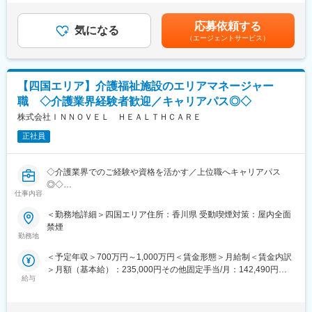
※社用車（軽自動車）に乗って、1日あたり16～18軒程のお客様宅
（一律手当を含む）＜昇給有無＞有＜残業手当＞有＜給与補足＞※
へ訪問をします。
年収は当社規定に基づき、年齢や経験に応じて決定します。・昇
応募依頼する
気になる
給：年1回（4月）＜モデル給与＞※入社3年目平均基本給＋各種手
（エージェントサービス）
・配置薬や健康食品の期限管理
当＋業績連動給→総支給月額344,141円※業績連動給：月の予算達
・使った分の配置薬を補充
成や売り上げに対して支払われます賃金はあくまでも目安の金額
・使用したお薬代金の集金
であり、選考を通じて上下する可能性があります。月給(月額)は固
・健康相談、新商品・サービスのご提案 など
定手当を含めた表記です。
【四国エリア】介護福祉施設のエリアマネージャー
職 ◇介護業界経験者歓迎／キャリアパス◎◇
※一部、新たに配置薬を置いていただくお客様への訪問がありま
す。
株式会社ＩＮＮＯＶＥＬ ＨＥＡＬＴＨＣＡＲＥ
└配置薬は無料でおけるので、お客様も抵抗なく置いてくれる製
正社員
品です。
■未経験の方も安心！充実した研修制度：
◇介護業界でのご経験や資格を活かす／上位職へキャリアパス
・入社直後～2週間 ： OJT形式で、薬の種類や成分など基礎知識
◎◇
を身につけます。
仕事内容
・入社2週間～1カ月 ： 先輩社員に同行し、仕事の流れを学びま
介護・医療・障がい福祉事業を展開する当社にて、エリアマネー
＜勤務地詳細＞四国エリア住所：香川県 受動喫煙対策：屋内全面
す。「会話のコツ」や「商品のご案内方法」といった実践的なス
ジャーとして5か所程度の複数事業所の統括マネジメントをお任せ
禁煙
キルを習得します。
いたします。
勤務地
・入社1カ月以降 ： 慣れてきたら独り立ち。既存のお客様をメイ
ンに訪問します。
＜予定年収＞700万円～1,000万円＜賃金形態＞月給制＜賃金内訳
■職務内容：
★困ったら先輩社員に相談しやすい雰囲気です！
＞月額（基本給）：235,000円その他固定手当/月：142,490円固
〇新規施設の立ち上げ、スタッフ採用・管理・教育・離職防止、
給与
定残業手当/月：122,510円（固定残業時間45時間0分/月～45時間
新規開拓、利用者のフォロー、営業数字の管理、債権管理などの
＜専門資格を取得できる＞
0分/月）超過した時間外労働の残業手当は追加支給＜月給＞
施設運営における全般的なマネジメント
・入社後は、医薬品販売の専門知識を身につけるために、登録販
500,000円（一律手当を含む）＜昇給有無＞有＜残業手当＞有＜
〇連携先の開拓(病院や居宅介護支援事業所、近隣の同業施設な