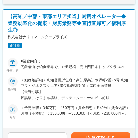
新規に導入いただくお客様へ、導入時にはサポートに入って商品
へのキャリア形成も進めていることも大きな特徴です。
当を含めた表記です。
の取扱いなどレクチャーしていただきます。
既存顧客から要請があれば、派遣業務で厨房に入って業務をして
変更の範囲：会社の定める業務
【高知／中部・東部エリア担当】厨房オペレーター◆
いただきます。
業務効率化の提案・厨房業務等◆直行直帰可／福利厚
生◎
■担当エリア：
西部エリア（四万十市、足摺方面）をお任せします。
株式会社ナリコマエンタープライズ
正社員
■組織構成：
中四国支店
部長1名／課長5名／課長代理1名／正社員45名
■業務内容：
役職関係なく、気兼ねなく相談できる雰囲気です。
高齢者向け給食業界で、企業規模・売上西日本トップクラスの当
仕事内容
社にて、複数厨房をサポートする厨房スタッフとしてご活躍いた
■将来的には：
だける方を募集いたします。
◇1年後：派遣や支援を通して、アドバイザーと一緒に業務整理で
＜勤務地詳細＞高知営業所住所：高知県高知市堺町2番26号 高知
きるようになっていただきたいと思います。アドバイザーのフォ
中央ビジネススクエア8階受動喫煙対策：屋内全面禁煙
■具体的には：
勤務地
ローができるようになることを期待しています。
【最寄り駅】
＜厨房業務全般＞
◇3年後：立上げを主導できるようになっていただきます。イベン
堀詰駅、はりまや橋駅、デンテツターミナルビル前駅
・当社クックチル商品の取扱い
ト支援など企画・実施ができることを期待します。小規模施設で
・施設の厨房での盛り付け・配膳・再加熱処理
あれば担当できるようになっていただきたいと考えています。
＜予定年収＞340万円～450万円＜賃金形態＞月給制＜賃金内訳＞
・洗浄 など
月額（基本給）：230,000円～310,000円＜月給＞230,000円～
＜事務・管理業務＞
給与
■研修について：
310,000円＜昇給有無＞有＜残業手当＞有＜給与補足＞※入社時基
資料作成の補助、MTG参加、イベント提案等
ご経歴等により期間は異なりますが、厨房運営の理解を深めても
本給は経験やスキルを面接で評価し、社内等級制度に基づいて決
らうため、
定■昇給：年1回（4月）■賞与：年2回（6月・12月※月給の2.0ヶ月
既存施設のお客様に定期訪問するアドバイザーと同行し、業務整
入社後1～3か月間程度、厨房研修がございます。
程度／年）■報奨金：年2回（6月・12月）※半期ごとの会社利益を