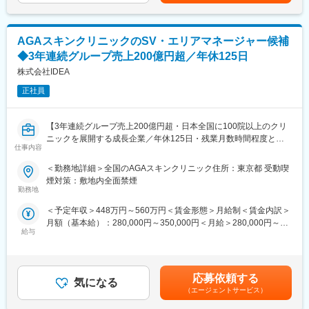
はあくまでも目安の金額であり、選考を通じて上下する可能性が
ョンも多様です。
▽入社後のイメージ
あります。月給(月額)は固定手当を含めた表記です。
ご経験にもよりますが、基本的には座学研修を1週間実施したあ
■人財育成への積極投資
と、営業同行やオペの見学を行いながら半年～1年ほどかけて教育
AGAスキンクリニックのSV・エリアマネージャー候補
シミック・イニジオにとってサービス品質の源泉となるのは人財
していきます。
です。
◆3年連続グループ売上200億円超／年休125日
そのため人財育成・能力開発は重要施策と位置づけ、積極的な投
株式会社IDEA
▽働き方
資を行っています。自己成長意欲を尊重し、業務直結の研修だけ
製品特性上、緊急の呼び出しが基本的に発生せず、手術の立ち会
でなく、変化する時代に対応するビジネススキル習得も含め階層
正社員
い頻度も少ないため、安定的に働くことができます。年間休日も
ごとにプログラムを展開し、会社全体の価値を高める取り組みを
124日、退職金制度など福利厚生も充実しており、長期的に就業
行っています。
できる環境です。
【3年連続グループ売上200億円超・日本全国に100院以上のクリ
ニックを展開する成長企業／年休125日・残業月数時間程度とメ
■家族も安心な手厚い福利厚生
変更の範囲：本文参照
仕事内容
リハリのついた働き方が可能】
社員がワークライフバランスをとりながらパフォーマンスを発揮
■業務内容：
できる制度があります。社員と社員のご家族が安心し、仕事もプ
＜勤務地詳細＞全国のAGAスキンクリニック住所：東京都 受動喫
全国に展開している発毛専門クリニック「AGAスキンクリニッ
ライベートも充実して活躍できるよう、福利厚生制度を整備して
煙対策：敷地内全面禁煙
ク」にて、3～6院を管理していただく、マネージャー候補を募集
います。
勤務地
いたします。
特に転勤を伴うことのあるMR職については、CSO業界トップク
＜予定年収＞448万円～560万円＜賃金形態＞月給制＜賃金内訳＞
※初任地に関しては、選考を通じてご希望をお伺いし、考慮した上
ラスの借り上げ社宅制度や単身赴任のサポート制度を導入し、そ
月額（基本給）：280,000円～350,000円＜月給＞280,000円～
で決定いたします。
の利用率も高水準となっています。
給与
350,000円＜昇給有無＞有＜残業手当＞有＜給与補足＞※経験・能
力を考慮し決定いたします。■賞与：年2回（7月、12月）※昨年実
■業務詳細：
■社内認定資格制度
績績2か月分×2回■昇給：年1回（4月）賃金はあくまでも目安の金
・担当エリア各クリニックの売上管理、在庫管理、目標管理
製薬企業での開発パイプラインの変化にともない、当社において
額であり、選考を通じて上下する可能性があります。月給(月額)は
・クリニックスタッフの採用業務（面接など）
はオンコロジーをはじめスペシャリティ領域のプロジェクトが増
応募依頼する
気になる
固定手当を含めた表記です。
・受付スタッフの教育、指導、マネジメント
加しています。またスペシャリティ領域については社員の関心も
（エージェントサービス）
・本部会議への参加
高く、これに応えるべく専門性の高い人財を育成するための社内