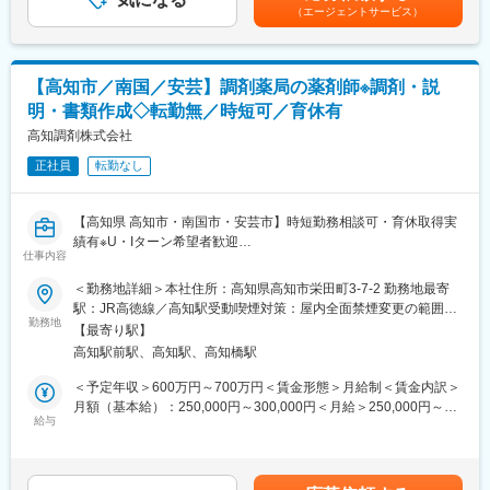
（エージェントサービス）
■組織体制について
・日本においても業界トップシェアを誇り、常時100以上のPJが
店舗により異なりますが薬剤師１名・医療事務１名の2名体制が多
稼働しています
いですが、
支店により薬剤師・医療事務合計10名の店舗での配属予定もあり
【高知市／南国／安芸】調剤薬局の薬剤師※調剤・説
ます。
変更の範囲：会社の定める業務
明・書類作成◇転勤無／時短可／育休有
■当社の特徴
高知調剤株式会社
高知県内を代表を中心に13店舗開設し、医療サービスを薬局事業
正社員
転勤なし
を通して提供しております。
地域住民の皆様とのつながりを大切にする高知家「健康づくり支
援薬局」として、患者様や地域の皆様の健康をサポートしており
【高知県 高知市・南国市・安芸市】時短勤務相談可・育休取得実
ます。
績有※U・Iターン希望者歓迎
仕事内容
変更の範囲：本文参照
■担当業務：
＜勤務地詳細＞本社住所：高知県高知市栄田町3-7-2 勤務地最寄
高知県にて処方せん調剤薬局・一般用医薬品販売・居宅介護支援
駅：JR高徳線／高知駅受動喫煙対策：屋内全面禁煙変更の範囲：
事業を行う当社にて保険調剤薬局業務全般を薬剤師として担当い
勤務地
本文参照
【最寄り駅】
ただきます。
高知駅前駅、高知駅、高知橋駅
■具体的には
＜予定年収＞600万円～700万円＜賃金形態＞月給制＜賃金内訳＞
顧客へのご案内・調剤説明
月額（基本給）：250,000円～300,000円＜月給＞250,000円～
医療機関に対しての各書類作成
給与
300,000円＜昇給有無＞有＜残業手当＞有賃金はあくまでも目安
店舗清掃
の金額であり、選考を通じて上下する可能性があります。月給(月
額)は固定手当を含めた表記です。
【変更の範囲：会社の定める業務】