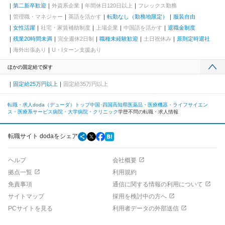
第二新卒歓迎
外資系企業
年間休日120日以上
フレックス勤務
管理職・マネジャー
英語を活かす
転勤なし（勤務地限定）
服装自由
女性活躍
社宅・家賃補助制度
上場企業
中国語を活かす
退職金制度
残業20時間未満
完全週休2日制
職種未経験歓迎
土日祝休み
原則定時退社
海外出張あり
U・Iターン支援あり
ほかの固定給で探す
固定給25万円以上
固定給35万円以上
転職・求人doda（デューダ）トップ
中国･四国
高知県
医薬品・医療機器・ライフサイエン
ス・医療系サービス
病院・大学病院・クリニック
学歴不問の転職・求人情報
転職サイト dodaをシェア
ヘルプ
会社概要
拠点一覧
利用規約
免責事項
通信に関する情報の利用について
サイトマップ
採用を検討中の方へ
PCサイトを見る
利用者データの外部送信