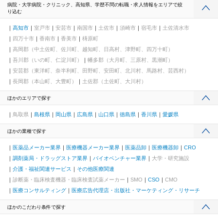
病院・大学病院・クリニック、高知県、学歴不問の転職・求人情報をエリアで絞
り込む
高知市
室戸市
安芸市
南国市
土佐市
須崎市
宿毛市
土佐清水市
四万十市
香南市
香美市
梼原町
高岡郡（中土佐町、佐川町、越知町、日高村、津野町、四万十町）
吾川郡（いの町、仁淀川町）
幡多郡（大月町、三原村、黒潮町）
安芸郡（東洋町、奈半利町、田野町、安田町、北川村、馬路村、芸西村）
長岡郡（本山町、大豊町）
土佐郡（土佐町、大川村）
ほかのエリアで探す
鳥取県
島根県
岡山県
広島県
山口県
徳島県
香川県
愛媛県
ほかの業種で探す
医薬品メーカー業界
医療機器メーカー業界
医薬品卸
医療機器卸
CRO
調剤薬局・ドラッグストア業界
バイオベンチャー業界
大学・研究施設
介護・福祉関連サービス
その他医療関連
診断薬・臨床検査機器・臨床検査試薬メーカー
SMO
CSO
CMO
医療コンサルティング
医療広告代理店・出版社・マーケティング・リサーチ
ほかのこだわり条件で探す