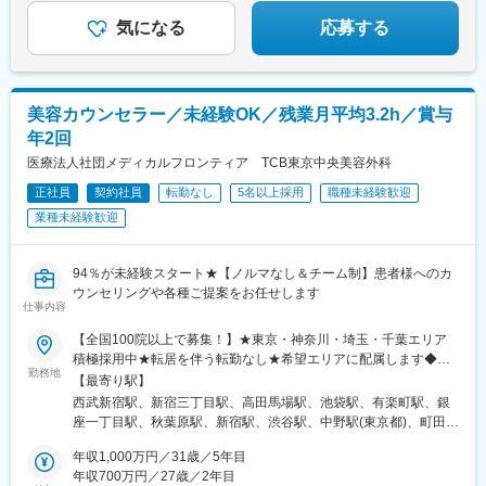
られます♪
院、鹿児島院、那覇院など※受動喫煙対策あり
気になる
応募する
美容カウンセラー／未経験OK／残業月平均3.2h／賞与
年2回
医療法人社団メディカルフロンティア TCB東京中央美容外科
正社員
契約社員
転勤なし
5名以上採用
職種未経験歓迎
業種未経験歓迎
94％が未経験スタート★【ノルマなし＆チーム制】患者様へのカ
ウンセリングや各種ご提案をお任せします
仕事内容
【全国100院以上で募集！】★東京・神奈川・埼玉・千葉エリア
積極採用中★転居を伴う転勤なし★希望エリアに配属します◆ク
勤務地
リニック一覧＜全国100院以上展開＞【北海道・東北】旭川駅前
【最寄り駅】
院、青森院、盛岡院、秋田院、山形院、仙台駅前院、福島院、郡
西武新宿駅、新宿三丁目駅、高田馬場駅、池袋駅、有楽町駅、銀
山院 など【関東】新宿東口院、池袋駅前院、品川院、秋葉原
座一丁目駅、秋葉原駅、新宿駅、渋谷駅、中野駅(東京都)、町田
院、町田院、八王子院、千葉東口院、柏院、船橋院、川崎院、新
駅、立川北駅、八王子駅、品川駅、北千住駅、自由が丘駅、新横
横浜院、大宮東口院、水戸院、つくば院、宇都宮院、高崎院、前
年収1,000万円／31歳／5年目
浜駅、横浜駅、川崎駅、藤沢駅、本厚木駅、大宮駅(埼玉県)、川口
橋院 など【中部】名古屋駅前院 、名古屋栄院、金山院、岐阜
年収700万円／27歳／2年目
駅、川越駅、南越谷駅、宇都宮駅、水戸駅、つくば駅、千葉駅、