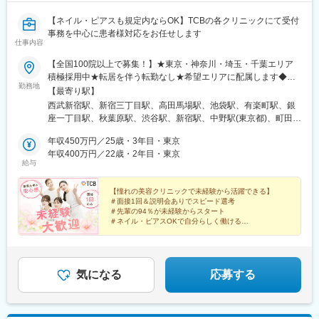
【ネイル・ピアスも規定内ならOK】TCBの各クリニックにて受付
事務を中心に患者様対応をお任せします
仕事内容
【全国100院以上で募集！】★東京・神奈川・埼玉・千葉エリア
積極採用中★転居を伴う転勤なし★希望エリアに配属します◆ク
勤務地
リニック一覧＜全国100院以上展開＞【北海道・東北】旭川駅前
【最寄り駅】
院、青森院、盛岡院、秋田院、山形院、仙台駅前院、福島院、郡
西武新宿駅、新宿三丁目駅、高田馬場駅、池袋駅、有楽町駅、銀
山院 など【関東】新宿東口院、池袋駅前院、品川院、秋葉原
座一丁目駅、秋葉原駅、渋谷駅、新宿駅、中野駅(東京都)、町田
院、町田院、八王子院、千葉東口院、柏院、船橋院、川崎院、新
駅、立川北駅、八王子駅、品川駅、北千住駅、自由が丘駅、新横
横浜院、大宮東口院、水戸院、つくば院、宇都宮院、高崎院、前
年収450万円／25歳・3年目・東京
浜駅、横浜駅、川崎駅、藤沢駅、本厚木駅、大宮駅(埼玉県)、川口
橋院 など【中部】名古屋駅前院 、名古屋栄院、金山院、岐阜
年収400万円／22歳・2年目・東京
駅、川越駅、南越谷駅、宇都宮駅、水戸駅、つくば駅、千葉駅、
給与
院、静岡院、浜松院、三島院、新潟院、金沢院、福井院、富山
京成千葉駅、柏駅、京成船橋駅、松戸駅、高崎駅、前橋駅、旭川
院、長野院、松本院、山梨甲府駅前院 など【近畿】梅田大阪駅
駅、さっぽろ駅、あおば通駅、福島駅(福島県)、郡山駅(福島県)、
前院、大阪阪急梅田駅前院、枚方院、天王寺院、堺院、なんば
【憧れの美容クリニックで未経験から活躍できる】
青森駅、盛岡駅、山形駅、秋田駅、矢場町駅、近鉄名古屋駅、金
＃面接1回＆説明会ありでスピード選考
院、心斎橋院、京都駅前院、奈良院、和歌山院、四日市院 など
山駅(愛知県)、豊田市駅、駅前大通駅、名鉄岐阜駅、静岡駅、新浜
＃先輩の94％が未経験からスタート
【中四国】広島院、福山院、松山院、高松院、高知院、徳島院、
松駅、三島広小路駅、長野駅、松本駅、北鉄金沢駅、新潟駅、近
＃ネイル・ピアスOKで自分らしく働ける
松江院、周南徳山駅ビル院 など【九州・沖縄】小倉院、佐賀
＃残業月平均3.2時間／プライベートも充実
鉄四日市駅、電鉄富山駅、福井駅、甲府駅、東梅田駅、大阪難波
＃月9日～10日休みでしっかりリフレッシュ
院、長崎院、熊本院、宮崎院、鹿児島院、那覇院 など【受動喫
駅、高槻市駅、大阪梅田駅(阪急線)、枚方市駅、堺東駅、天王寺駅
煙対策】屋内原則禁煙
前駅、江坂駅、心斎橋駅、京都駅、烏丸駅、三ノ宮駅、姫路駅、
近鉄奈良駅、和歌山駅、草津駅(滋賀県)、徳山駅、立町駅、福山
気になる
応募する
駅、松江駅、片原町駅(香川県)、松山市駅、蓮池町通駅、徳島駅、
西鉄久留米駅、西鉄福岡駅、平和通駅、博多駅、天神南駅、鹿児
島中央駅前駅、通町筋駅、宮崎駅、長崎駅前駅、佐賀駅、大分