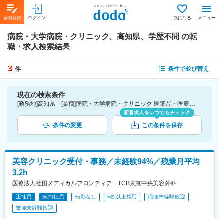
会員登録
ログイン
気になる
メニュー
病院・大学病院・クリニック、高知県、学歴不問
の転
職・求人検索結果
3
条件で並び替え
件
現在の検索条件
[勤務地]高知県 [業種]病院・大学病院・クリニック-医薬品・医療機器・ライフサイエンス・医療系サービス [こだわり条件ピックアップ]学歴不問 [詳細条件](募集・採用情報)学歴不問
新着求人をいつでもチェック
条件の変更
この条件を保存
美容クリニック受付・事務／未経験94%／残業月平均
3.2h
医療法人社団メディカルフロンティア TCB東京中央美容外科
正社員
契約社員
転勤なし
5名以上採用
職種未経験歓迎
業種未経験歓迎