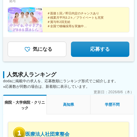
給与
院、静岡院、浜松院、三島院、新潟院、金沢院、福井院、富山
京成千葉駅、柏駅、京成船橋駅、松戸駅、高崎駅、前橋駅、旭川
院、長野院、松本院、山梨甲府駅前院 など【近畿】梅田大阪駅
駅、さっぽろ駅、あおば通駅、福島駅(福島県)、郡山駅(福島県)、
前院、大阪阪急梅田駅前院、枚方院、天王寺院、堺院、なんば
＃面接１回／即日内定のチャンスあり
青森駅、盛岡駅、山形駅、秋田駅、矢場町駅、近鉄名古屋駅、金
＃残業月平均3.2ｈ／プライベートも充実
院、心斎橋院、京都駅前院、奈良院、和歌山院、四日市院 など
山駅(愛知県)、豊田市駅、駅前大通駅、名鉄岐阜駅、静岡駅、新浜
＃賞与年2回支給
【中四国】広島院、福山院、松山院、高松院、高知院、徳島院、
松駅、三島広小路駅、長野駅、松本駅、北鉄金沢駅、新潟駅、近
＃全国で積極採用を実施中
松江院、周南徳山駅ビル院 など【九州・沖縄】小倉院、佐賀
鉄四日市駅、電鉄富山駅、福井駅、甲府駅、東梅田駅、大阪難波
全国100院以上を展開する大手美容クリニックだからこ
院、長崎院、熊本院、宮崎院、鹿児島院、那覇院 など【受動喫
駅、高槻市駅、大阪梅田駅(阪急線)、枚方市駅、堺東駅、天王寺駅
そ、「やりがい・高収入・キャリア」のすべてをバラン
煙対策】屋内原則禁煙
前駅、西梅田駅、心斎橋駅、京都駅、烏丸駅、三ノ宮駅、姫路
スよく実現できます！
駅、近鉄奈良駅、和歌山駅、草津駅(滋賀県)、徳山駅、立町駅、福
気になる
応募する
山駅、松江駅、片原町駅(香川県)、松山市駅、蓮池町通駅、徳島
駅、西鉄久留米駅、西鉄福岡駅、平和通駅、博多駅、天神南駅、
鹿児島中央駅前駅、通町筋駅、宮崎駅、長崎駅前駅、佐賀駅、大
分駅、県庁前駅(沖縄県)、新宿西口駅、新宿駅(東京メトロ)、学習
人気求人ランキング
院下駅、東池袋駅、日比谷駅、銀座駅、岩本町駅、立川駅、京王
dodaに掲載中の求人を、応募数順にランキング形式でご紹介します。
八王子駅、高輪台駅、奥沢駅、神奈川駅、平沼橋駅、京急川崎
※応募数が同数の場合は、新着順に表示しています。
駅、石上駅、新越谷駅、宇都宮駅東口駅、新千葉駅、栄町駅(千葉
県)、船橋駅、札幌駅、仙台駅(地下鉄)、曽根田駅、栄駅(愛知県)、
更新日：
2026/8/6（木）
名古屋駅、西高蔵駅、新豊田駅、新豊橋駅、岐阜駅、新静岡駅、
病院・大学病院・クリニ
浜松駅、三島田町駅、市役所前駅(長野県)、金沢駅、あすなろう四
高知県
学歴不問
ック
日市駅、電鉄富山駅・エスタ前駅、福井駅(福井県)、大阪梅田駅
(阪神線)、なんば駅(地下鉄)、高槻駅、梅田駅(地下鉄)、宮之阪
駅、大阪阿部野橋駅、北新地駅、四ツ橋駅、七条駅、四条駅(京都
市営)、三宮駅(神戸新交通)、山陽姫路駅、田中口駅、八丁堀駅(広
島県)、高松築港駅、高知橋駅、眉山ロープウェイ山麓駅、天神
医療法人社団東整会
駅、小倉駅(福岡県)、東比恵駅、鹿児島中央駅、水道町駅、五島町