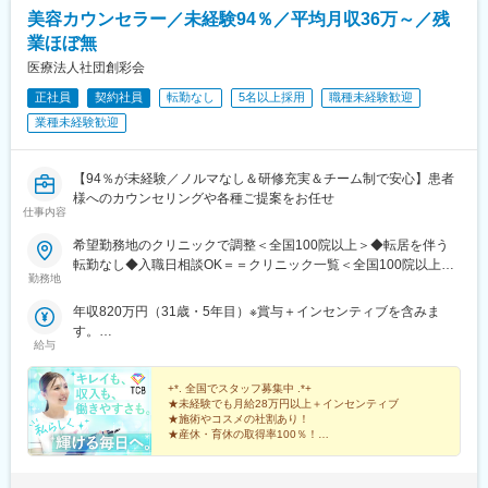
駅、県庁前駅(沖縄県)、新宿西口駅、新宿駅(東京メトロ)、学習院
美容カウンセラー／未経験94％／平均月収36万～／残
下駅、東池袋駅、日比谷駅、銀座駅、岩本町駅、立川駅、京王八
業ほぼ無
王子駅、高輪台駅、奥沢駅、神奈川駅、平沼橋駅、京急川崎駅、
石上駅、新越谷駅、宇都宮駅東口駅、新千葉駅、栄町駅(千葉県)、
医療法人社団創彩会
船橋駅、札幌駅、仙台駅(地下鉄)、曽根田駅、栄駅(愛知県)、名古
正社員
契約社員
転勤なし
5名以上採用
職種未経験歓迎
屋駅、西高蔵駅、新豊田駅、新豊橋駅、岐阜駅、新静岡駅、浜松
業種未経験歓迎
駅、三島田町駅、市役所前駅(長野県)、金沢駅、あすなろう四日市
駅、電鉄富山駅・エスタ前駅、福井駅(福井県)、大阪梅田駅(阪神
線)、なんば駅(地下鉄)、高槻駅、梅田駅(地下鉄)、宮之阪駅、大阪
【94％が未経験／ノルマなし＆研修充実＆チーム制で安心】患者
阿部野橋駅、四ツ橋駅、七条駅、四条駅(京都市営)、三宮駅(神戸
様へのカウンセリングや各種ご提案をお任せ
新交通)、山陽姫路駅、田中口駅、八丁堀駅(広島県)、高松築港
仕事内容
駅、高知橋駅、眉山ロープウェイ山麓駅、天神駅、小倉駅(福岡
県)、東比恵駅、鹿児島中央駅、水道町駅、五島町駅、旭橋駅、西
希望勤務地のクリニックで調整＜全国100院以上＞◆転居を伴う
早稲田駅、末広町駅(東京都)、立川南駅、高輪ゲートウェイ駅、九
転勤なし◆入職日相談OK＝＝クリニック一覧＜全国100院以上展
勤務地
品仏駅、新高島駅、東宿郷駅、葭川公園駅、大神宮下駅、大通
開＞＝＝【北海道・東北】旭川駅前院、札幌駅前院、青森院、盛
駅、仙台駅、栄町駅(愛知県)、国際センター駅、日吉町駅、第一通
岡院、秋田院、山形院、仙台駅前院、福島院、郡山院など【関
年収820万円（31歳・5年目）※賞与＋インセンティブを含みま
り駅、三島駅、七ツ屋駅、富山駅、福井城址大名町駅、なんば駅
東】新宿東口院、池袋駅前院、品川院、秋葉原院、町田院、八王
す。
(南海線)、大阪駅、天王寺駅、西大橋駅、五条駅(京都市営)、京都
子院、千葉東口院、柏院、船橋院、川崎院、新横浜院、大宮東口
給与
年収550万円（27歳・2年目）※賞与＋インセンティブを含みま
河原町駅、神戸三宮駅(阪神)、本通駅、高松駅(香川県)、南堀端
院、水戸院、つくば院、宇都宮院、高崎院、前橋院など【中部】
す。
駅、はりまや橋駅、旦過駅、高見橋駅、熊本城・市役所前駅、長
名古屋栄院、岐阜院、静岡院、浜松院、三島院、新潟院、金沢
+*. 全国でスタッフ募集中 .*+
崎駅(長崎県)、美栄橋駅
院、福井院、富山院、長野院、松本院、山梨甲府駅前院など【近
★未経験でも月給28万円以上＋インセンティブ
★施術やコスメの社割あり！
畿】大阪駅前院、天王寺院、京都駅前院、奈良院、姫路院、神戸
★産休・育休の取得率100％！
院、和歌山院、四日市院など【中四国】広島院、福山院、松山
院、高松院、高知院、徳島院、松江院、周南徳山駅ビル院【九
先輩スタッフの94％が未経験からの挑戦！
州・沖縄】福岡博多院、小倉院、佐賀院、長崎院、熊本院、宮崎
美容業界が初めてという方も安心してスキルを身に付け