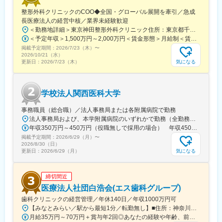
駅、旭橋駅、西早稲田駅、末広町駅(東京都)、立川南駅、高輪ゲー
整形外科クリニックのCOO◆全国・グローバル展開を牽引／急成
トウェイ駅、九品仏駅、新高島駅、東宿郷駅、葭川公園駅、大神
長医療法人の経営中核／業界未経験歓迎
宮下駅、大通駅、仙台駅、栄町駅(愛知県)、国際センター駅、日吉
＜勤務地詳細＞東京神田整形外科クリニック住所：東京都千代田区鍛冶町2丁目8-6 メディカルプライム神田3F勤務地最寄駅：JR山手線／神田駅受動喫煙対策：屋内全面禁煙変更の範囲：会社の定める事業所
町駅、第一通り駅、三島駅、七ツ屋駅、富山駅、福井城址大名町
＜予定年収＞1,500万円～2,000万円＜賃金形態＞月給制＜賃金内訳＞月額（基本給）：1,200,000円～1,500,000円＜月給＞1,200,000円～1,500,000円＜昇給有無＞有＜残業手当＞有＜給与補足＞※経験やスキルを考慮して決定します。■昇給：年1回■賞与：年2回賃金はあくまでも目安の金額であり、選考を通じて上下する可能性があります。月給(月額)は固定手当を含めた表記です。
駅、なんば駅(南海線)、大阪駅、天王寺駅、西大橋駅、五条駅(京
掲載予定期間：
2026/7/23（木）
〜
都市営)、京都河原町駅、神戸三宮駅(阪神)、本通駅、高松駅(香川
2026/10/21（水）
県)、南堀端駅、はりまや橋駅、旦過駅、高見橋駅、熊本城・市役
気になる
更新日：
2026/7/23（木）
所前駅、長崎駅(長崎県)、美栄橋駅
学校法人関西医科大学
事務職員（総合職）／法人事務局または各附属病院で勤務
法人事務局および、本学附属病院のいずれかで勤務（全勤務地、最寄り駅から徒歩5分以内）【関西医科大学 法人事務局】大阪府枚方市新町2丁目5-1■京阪本線 枚方市駅～徒歩5分※京阪 枚方市駅まで…・京阪 京橋駅から特急乗車14分・京阪 中書島駅から特急乗車16分【附属病院】大阪府枚方市新町2丁目3-1■京阪本線 枚方市駅～徒歩3分【総合医療センター】大阪府守口市文園町10-15■京阪本線 滝井駅～徒歩3分■地下鉄谷町線・今里筋線 太子橋今市駅～徒歩5分 ※京阪 滝井駅まで… ・京阪 京橋駅から各停乗車9分 ※谷町線 太子橋今市駅まで…・谷町線 大日駅から乗車8分・谷町線 東梅田駅から乗車13分【香里病院】大阪府寝屋川市香里本通町8-45■京阪本線 香里園駅～徒歩1分 ※京阪 香里園駅まで… ・京阪 京橋駅・樟葉駅から準急乗車15分 ・京阪中書島駅から準急乗車35分（特急乗車、枚方市駅で乗り換えると25分） ◎経験・能力など適性を考慮し配属します。 ※転居を伴う転勤なし※U・Iターン歓迎
年収350万円～450万円（役職無しで採用の場合） 年収450万円～550万円（主任級で採用の場合）
掲載予定期間：
2026/6/29（月）
〜
2026/8/30（日）
気になる
更新日：
2026/6/29（月）
締切間近
医療法人社団白浩会(エス歯科グループ)
歯科クリニックの経営管理／年休140日／年収1000万円可
【みなとみらい／駅から最短1分／転勤無し】■住所：神奈川県横浜市西区高島1-2-5 横濱ゲートタワー1F■アクセス：新高島駅から徒歩1分、横浜駅から徒歩3分◎受動喫煙対策あり：屋内全面禁煙
月給35万円～70万円＋賞与年2回◎あなたの経験や年齢、前職の給与などを考慮し決定します。