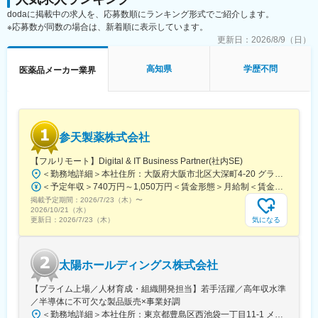
＜取扱商材＞
・転居を伴う転勤はありません
dodaに掲載中の求人を、応募数順にランキング形式でご紹介します。
現在はOTC医薬品が中心で、内服固形剤（鎮痛薬など）、外用剤
※応募数が同数の場合は、新着順に表示しています。
（点鼻薬、虫刺され薬など）のNB品・PB品を取り扱っていま
■やりがい：
す。
更新日：
2026/8/9（日）
・最近、健康のことで困っていることがないかなど、親身にお話
今後は健康食品や機能性表示食品などの分野へ事業領域が広がる
を聞くことで、お客様と信頼関係を築き、お客様の健康管理に貢
可能性もあります。
献することができます。
高知県
学歴不問
医薬品メーカー業界
・「この薬すごく効き目があって良かったよ。」「こないだのリ
＜働き方＞
ンゴ酢美味しかった！ちょうどまた買おうと思ってたの。来てく
社用車を利用して営業活動を行います。
れてありがとう。」など、「ありがとう」という言葉が一番のや
担当エリアや担当社数、出張頻度はご経験やスキルに応じて決定
りがいです。
します。
参天製薬株式会社
新規開拓営業をお任せします。
変更の範囲：会社の定める業務
【フルリモート】Digital & IT Business Partner(社内SE)
■入社後の流れ：
＜勤務地詳細＞本社住所：大阪府大阪市北区大深町4-20 グランフロント大阪タワーA25F勤務地最寄駅：JR各線／大阪駅受動喫煙対策：屋内全面禁煙変更の範囲：会社の定める事業所（リモートワーク含む）
配属部署にてOJTを開始し、先輩社員との商談同行や引継ぎを通
＜予定年収＞740万円～1,050万円＜賃金形態＞月給制＜賃金内訳＞月額（基本給）：540,000円～770,000円＜月給＞540,000円～770,000円＜昇給有無＞有＜残業手当＞有＜給与補足＞※経験・能力等を考慮の上、当社規定により決定します。■賞与：年1回支給■基本給改定：年1回（4月）賃金はあくまでも目安の金額であり、選考を通じて上下する可能性があります。月給(月額)は固定手当を含めた表記です。
じて、担当顧客や営業活動について理解を深めていただきます。
掲載予定期間：
2026/7/23（木）
〜
独り立ちの時期は一律ではなく、習熟度や経験に応じて判断する
2026/10/21（水）
ため、安心して業務に取り組める環境です。
気になる
更新日：
2026/7/23（木）
■評価制度について：
担当顧客ごとに設定された目標（売上、利益）をもとに既存先や
太陽ホールディングス株式会社
新規先への営業活動を行っています。
目標の達成状況は評価項目の一つですが、達成率以外に、取り組
【プライム上場／人材育成・組織開発担当】若手活躍／高年収水準
み内容も踏まえて評価しています。
／半導体に不可欠な製品販売×事業好調
会社全体としては、個人ごとに目標シートを作成し半期ごとにレ
＜勤務地詳細＞本社住所：東京都豊島区西池袋一丁目11-1 メトロポリタンプラザビル16F勤務地最寄駅：各線／池袋駅受動喫煙対策：屋内全面禁煙変更の範囲：会社の定める事業所（リモートワーク含む）