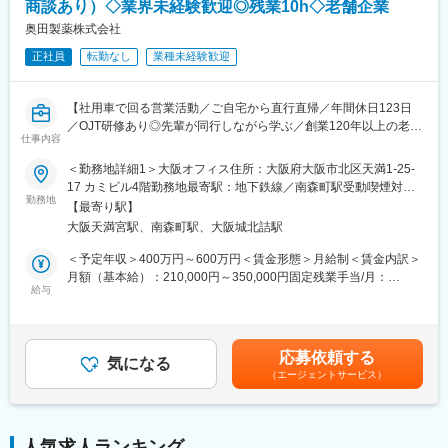
す。
商談あり）◇業界未経験歓迎◎残業10h◇老舗企業
└配置薬は無料でおけるので、お客様も抵抗なく置いてくれる製
奥田製薬株式会社
品です。
正社員
転勤なし
業種未経験歓迎
■未経験の方も安心！充実した研修制度：
・入社直後～2週間 ： OJT形式で、薬の種類や成分など基礎知識
【社用車で回る営業活動／ご自宅から直行直帰／年間休日123日
を身につけます。
／OJT研修あり◎先輩が同行しながら学ぶ／創業120年以上の老舗
・入社2週間～1カ月 ： 先輩社員に同行し、仕事の流れを学びま
仕事内容
安定医薬品メーカー】
す。「会話のコツ」や「商品のご案内方法」といった実践的なス
キルを習得します。
＜勤務地詳細1＞大阪オフィス住所：大阪府大阪市北区天満1-25-
■業務内容：
・入社1カ月以降 ： 慣れてきたら独り立ち。既存のお客様をメイ
17 カミビル4階勤務地最寄駅：地下鉄線／南森町駅受動喫煙対
医薬品卸やドラッグストア本部に対し、OTC医薬品の新商品提案
勤務地
ンに訪問します。
策：敷地内全面禁煙＜勤務地詳細2＞全国住所：自宅から直行直帰
【最寄り駅】
や販売促進施策の企画・提案営業をお任せします。
★困ったら先輩社員に相談しやすい雰囲気です！
です 受動喫煙対策：屋内全面禁煙変更の範囲：無
大阪天満宮駅、南森町駅、大阪城北詰駅
営業先は既存取引先が主となりますが、新規先開拓も積極的に行
います。
＜専門資格を取得できる＞
＜予定年収＞400万円～600万円＜賃金形態＞月給制＜賃金内訳＞
・入社後は、医薬品販売の専門知識を身につけるために、登録販
月額（基本給）：210,000円～350,000円固定残業手当/月：
＜詳細＞
給与
売者資格を取得していただきます。（取得率90％以上）
41,780円～64,270円（固定残業時間20時間0分/月）超過した時間
・医薬品卸およびドラッグストア本部への提案営業
・資格取得にあたっては、無料で支援を行いますのでご安心くだ
外労働の残業手当は追加支給＜月給＞251,780円～414,270円（一
・OTC医薬品の新商品導入提案
さい。
律手当を含む）＜昇給有無＞有＜残業手当＞有＜給与補足＞※上記
・販売促進施策の企画・提案
・資格取得後は、資格手当として給与にも反映されます。
給与詳細は、あくまでも目安の金額であり、選考を通じて上下す
応募依頼する
・本部バイヤーとの商談・関係構築
気になる
る可能性があります。■昇給：年1回（0.50％～1.00％）■賞与：
（エージェントサービス）
・既存取引先への深耕営業
■働き方：
年2回（計3ヵ月分以上）賃金はあくまでも目安の金額であり、選
・新規ドラッグストアへの提案営業 （飛び込み営業やテレアポは
・基本土日祝休み／年3回の大型連休あり
考を通じて上下する可能性があります。月給(月額)は固定手当を含
なく、アポイント取得後の訪問）
・残業20h以内
めた表記です。
・スケジュールに合わせて直行直帰可
人気求人ランキング