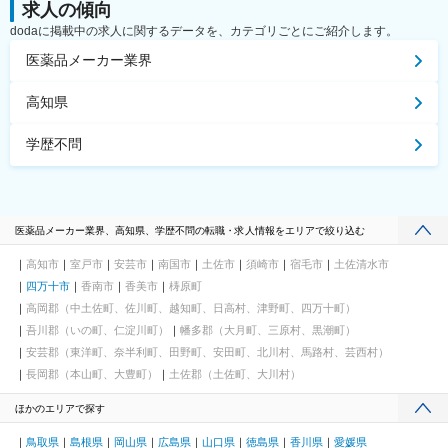
求人の傾向
dodaに掲載中の求人に関するデータを、カテゴリごとにご紹介します。
医薬品メーカー業界
高知県
学歴不問
医薬品メーカー業界、高知県、学歴不問の転職・求人情報をエリアで絞り込む
高知市
室戸市
安芸市
南国市
土佐市
須崎市
宿毛市
土佐清水市
四万十市
香南市
香美市
梼原町
高岡郡（中土佐町、佐川町、越知町、日高村、津野町、四万十町）
吾川郡（いの町、仁淀川町）
幡多郡（大月町、三原村、黒潮町）
安芸郡（東洋町、奈半利町、田野町、安田町、北川村、馬路村、芸西村）
長岡郡（本山町、大豊町）
土佐郡（土佐町、大川村）
ほかのエリアで探す
鳥取県
島根県
岡山県
広島県
山口県
徳島県
香川県
愛媛県