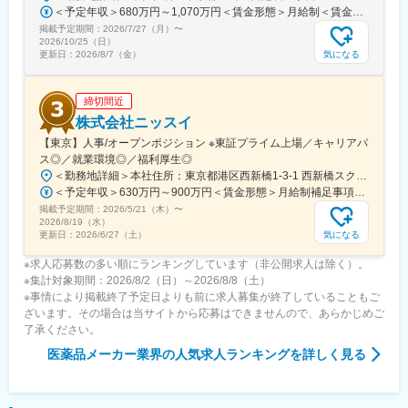
ビューを行い役員との面談を実施しています。
＜予定年収＞680万円～1,070万円＜賃金形態＞月給制＜賃金内訳＞月額（基本給）：335,000円～530,000円＜月給＞335,000円～530,000円＜昇給有無＞有＜残業手当＞有＜給与補足＞※年収概算には想定残業時間20時間分を含む・2025年度 全社平均残業時間：20時間・残業代全額支給（管理監督職については対象外)・賞与6か月分（2025年度実績）賃金はあくまでも目安の金額であり、選考を通じて上下する可能性があります。月給(月額)は固定手当を含めた表記です。
掲載予定期間：
2026/7/27（月）
〜
■組織構成：
2026/10/25（日）
12名(40歳～72歳)が在籍しています。
気になる
更新日：
2026/8/7（金）
部署や役職を問わず意見や提案が活発な社風です。新しいことへ
の挑戦を歓迎し、一人ひとりが主体的にチャレンジできる環境づ
締切間近
くりを大切にしています。
また、仕事とプライベートの両立を支援し、ワークライフバラン
株式会社ニッスイ
スを重視した働きやすい職場づくりに努めています。
【東京】人事/オープンポジション ※東証プライム上場／キャリアパ
ス◎／就業環境◎／福利厚生◎
変更の範囲：会社の定める業務
＜勤務地詳細＞本社住所：東京都港区西新橋1-3-1 西新橋スクエア勤務地最寄駅：東京メトロ線／内幸町駅受動喫煙対策：屋内全面禁煙変更の範囲：会社の定める事業所（リモートワーク含む）
＜予定年収＞630万円～900万円＜賃金形態＞月給制補足事項なし＜賃金内訳＞月額（基本給）：330,000円～448,000円＜月給＞330,000円～448,000円＜昇給有無＞有＜残業手当＞有＜給与補足＞※給与詳細は、経験・経歴を考慮のうえ、決定します。■賞与：年2回（6月・12月）※2026年 度見込（ 6.0ヶ月）※時間外、法定外休日勤務をした場合は30%の割増手当支給法定休日勤務の場合は、35%の割増手当支給賃金はあくまでも目安の金額であり、選考を通じて上下する可能性があります。月給(月額)は固定手当を含めた表記です。
掲載予定期間：
2026/5/21（木）
〜
2026/8/19（水）
気になる
更新日：
2026/6/27（土）
※求人応募数の多い順にランキングしています（非公開求人は除く）。
※集計対象期間：2026/8/2（日）～2026/8/8（土）
※事情により掲載終了予定日よりも前に求人募集が終了していることもご
ざいます。その場合は当サイトから応募はできませんので、あらかじめご
了承ください。
医薬品メーカー業界
の人気求人ランキングを詳しく見る