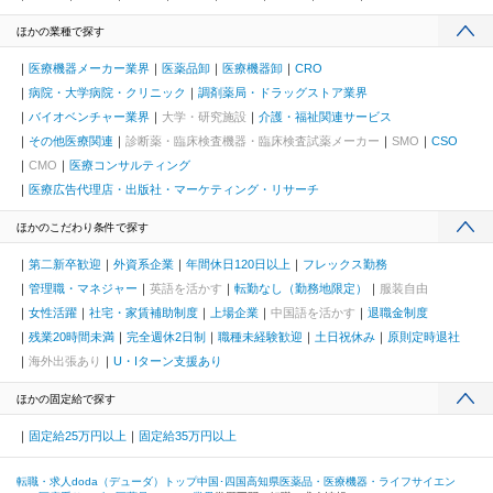
ほかの業種で探す
医療機器メーカー業界
医薬品卸
医療機器卸
CRO
病院・大学病院・クリニック
調剤薬局・ドラッグストア業界
バイオベンチャー業界
大学・研究施設
介護・福祉関連サービス
その他医療関連
診断薬・臨床検査機器・臨床検査試薬メーカー
SMO
CSO
CMO
医療コンサルティング
医療広告代理店・出版社・マーケティング・リサーチ
ほかのこだわり条件で探す
第二新卒歓迎
外資系企業
年間休日120日以上
フレックス勤務
管理職・マネジャー
英語を活かす
転勤なし（勤務地限定）
服装自由
女性活躍
社宅・家賃補助制度
上場企業
中国語を活かす
退職金制度
残業20時間未満
完全週休2日制
職種未経験歓迎
土日祝休み
原則定時退社
海外出張あり
U・Iターン支援あり
ほかの固定給で探す
固定給25万円以上
固定給35万円以上
転職・求人doda（デューダ）トップ
中国･四国
高知県
医薬品・医療機器・ライフサイエン