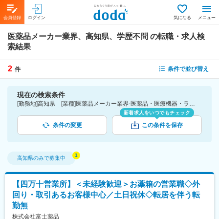
会員登録
ログイン
気になる
メニュー
医薬品メーカー業界、高知県、学歴不問
の転職・求人検
索結果
2
条件で並び替え
件
現在の検索条件
[勤務地]高知県 [業種]医薬品メーカー業界-医薬品・医療機器・ライフサイエンス・医療系サービス [こだわり条件ピックアップ]学歴不問 [詳細条件](募集・採用情報)学歴不問
新着求人をいつでもチェック
条件の変更
この条件を保存
高知県
のみで募集中
【四万十営業所】＜未経験歓迎＞お薬箱の営業職◇外
回り・取引あるお客様中心／土日祝休◇転居を伴う転
勤無
株式会社富士薬品