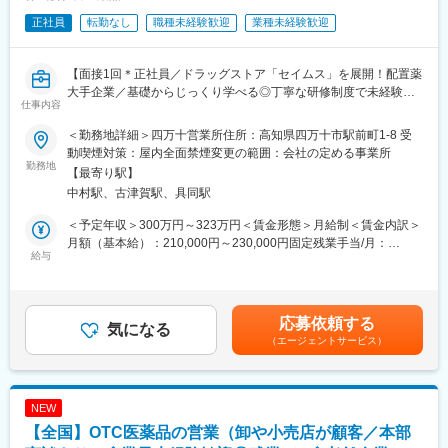
正社員
転勤なし
職種未経験歓迎
業種未経験歓迎
【面接1回＊正社員／ドラッグストア「セイムス」を展開！配置薬
大手企業／基礎からじっくり学べる◎丁寧な研修制度で未経験の
仕事内容
方も安心／残業20h＊直行直帰可】
＜勤務地詳細＞四万十営業所住所：高知県四万十市駅前町1-8 受
■職務内容：
動喫煙対策：屋内全面禁煙変更の範囲：会社の定める事業所
担当エリアのお客様（個人宅や企業）へ訪問し、配置薬（お薬
勤務地
【最寄り駅】
箱）や健康食品の提案をお任せします。
中村駅、古津賀駅、具同駅
※既に、取引のあるお客様先を訪問するスタイルです。
＜予定年収＞300万円～323万円＜賃金形態＞月給制＜賃金内訳＞
＜仕事の流れ＞
月額（基本給）：210,000円～230,000円固定残業手当/月：
配置薬や健康食品、サプリメントの使用頻度に合わせて、1～6ヵ
給与
35,796円～39,205円（固定残業時間22時間30分/月）超過した時
月に1回程度のペースでお客様宅を訪問
間外労働の残業手当は追加支給＜月給＞245,796円～269,205円
※社用車（軽自動車）に乗って、1日あたり16～18軒程のお客様宅
（一律手当を含む）＜昇給有無＞有＜残業手当＞有＜給与補足＞※
へ訪問をします。
年収は当社規定に基づき、年齢や経験に応じて決定します。・昇
応募依頼する
気になる
給：年1回（4月）＜モデル給与＞※入社3年目平均基本給＋各種手
（エージェントサービス）
・配置薬や健康食品の期限管理
当＋業績連動給→総支給月額344,141円※業績連動給：月の予算達
・使った分の配置薬を補充
成や売り上げに対して支払われます賃金はあくまでも目安の金額
・使用したお薬代金の集金
であり、選考を通じて上下する可能性があります。月給(月額)は固
・健康相談、新商品・サービスのご提案 など
定手当を含めた表記です。
NEW
【全国】OTC医薬品の営業（卸や小売店が顧客／本部
※一部、新たに配置薬を置いていただくお客様への訪問がありま