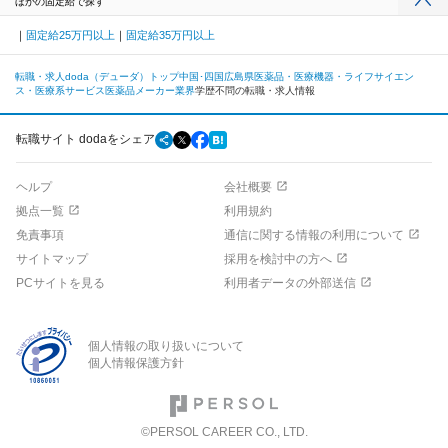
ほかの固定給で探す
固定給25万円以上
固定給35万円以上
転職・求人doda（デューダ）トップ
中国･四国
広島県
医薬品・医療機器・ライフサイエン
ス・医療系サービス
医薬品メーカー業界
学歴不問の転職・求人情報
転職サイト dodaをシェア
ヘルプ
会社概要
拠点一覧
利用規約
免責事項
通信に関する情報の利用について
サイトマップ
採用を検討中の方へ
PCサイトを見る
利用者データの外部送信
個人情報の取り扱いについて
個人情報保護方針
©PERSOL CAREER CO., LTD.