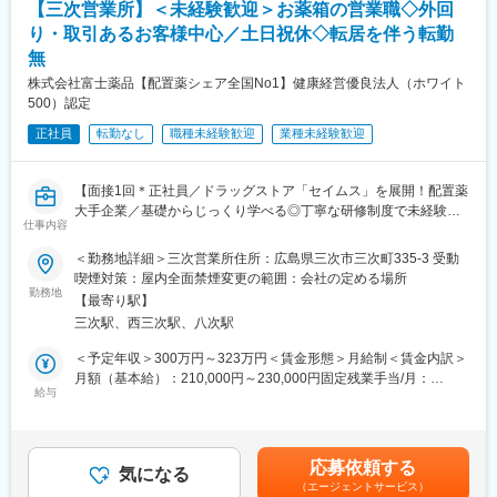
固定手当を含めた表記です。
・スケジュールに合わせて直行直帰可
【三次営業所】＜未経験歓迎＞お薬箱の営業職◇外回
・健康相談、新商品・サービスのご提案 など
・転居を伴う転勤はありません
り・取引あるお客様中心／土日祝休◇転居を伴う転勤
無
※一部、新たに配置薬を置いていただくお客様への訪問がありま
■やりがい：
す。
株式会社富士薬品【配置薬シェア全国No1】健康経営優良法人（ホワイト
・最近、健康のことで困っていることがないかなど、親身にお話
└配置薬は無料でおけるので、お客様も抵抗なく置いてくれる製
500）認定
を聞くことで、お客様と信頼関係を築き、お客様の健康管理に貢
品です。
献することができます。
正社員
転勤なし
職種未経験歓迎
業種未経験歓迎
・「この薬すごく効き目があって良かったよ。」「こないだのリ
■キャリアパス／評価体制
ンゴ酢美味しかった。ちょうどまた買おうと思ってたの。来てく
（1）キャリアパス
れてありがとう。」など、「ありがとう」という言葉が一番のや
【面接1回＊正社員／ドラッグストア「セイムス」を展開！配置薬
・社員 → 主任 → 所長 → 課長 → 部長と着実にステップアップが
りがいです。
大手企業／基礎からじっくり学べる◎丁寧な研修制度で未経験の
可能です。
仕事内容
方も安心／残業20h＊直行直帰可】
・昇給1回／最短3年で営業所所長になった実績あり
変更の範囲：会社の定める業務
・年功序列ではなく、実績と姿勢を見て判断
＜勤務地詳細＞三次営業所住所：広島県三次市三次町335-3 受動
■職務内容：
努力やプロセスもしっかり評価される制度があります。
喫煙対策：屋内全面禁煙変更の範囲：会社の定める場所
担当エリアのお客様（個人宅や企業）へ訪問し、配置薬（お薬
勤務地
【最寄り駅】
箱）や健康食品の提案をお任せします。
（2）半期ごとの評価で、頑張りが収入に反映
三次駅、西三次駅、八次駅
※既に、取引のあるお客様先を訪問するスタイルです。
・評価は半年ごとに実施
・個人成績をもとに、業績連動給として毎月の給与に上乗せ
＜予定年収＞300万円～323万円＜賃金形態＞月給制＜賃金内訳＞
＜仕事の流れ＞
最初は思うように数字が出なくても、続けていく中で評価が積み
月額（基本給）：210,000円～230,000円固定残業手当/月：
配置薬や健康食品、サプリメントの使用頻度に合わせて、1～6ヵ
給与
上がる仕組みになっています。
35,796円～39,205円（固定残業時間22時間30分/月）超過した時
月に1回程度のペースでお客様宅を訪問
間外労働の残業手当は追加支給＜月給＞245,796円～269,205円
※社用車（軽自動車）に乗って、1日あたり16～18軒程のお客様宅
■研修制度：
（一律手当を含む）＜昇給有無＞有＜残業手当＞有＜給与補足＞※
へ訪問をします。
・入社直後～2週間 ： OJT形式で、薬の種類や成分など基礎知識
年収は当社規定に基づき、年齢や経験に応じて決定します。・昇
応募依頼する
気になる
を身につけます。
給：年1回（4月）＜モデル給与＞※入社3年目平均基本給＋各種手
（エージェントサービス）
・配置薬や健康食品の期限管理
・入社2週間～1カ月 ： 先輩社員に同行し、仕事の流れを学びま