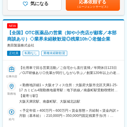
応募依頼する
気になる
給：年1回（4月）＜モデル給与＞※入社3年目平均基本給＋各種手
（エージェントサービス）
・配置薬や健康食品の期限管理
■働き方：
当＋業績連動給→総支給月額344,141円※業績連動給：月の予算達
・使った分の配置薬を補充
・基本土日祝休み／年3回の大型連休あり
成や売り上げに対して支払われます賃金はあくまでも目安の金額
・使用したお薬代金の集金
・残業20h以内
であり、選考を通じて上下する可能性があります。月給(月額)は固
・健康相談、新商品・サービスのご提案 など
・スケジュールに合わせて直行直帰可
定手当を含めた表記です。
NEW
・転居を伴う転勤はありません
【全国】OTC医薬品の営業（卸や小売店が顧客／本部
※一部、新たに配置薬を置いていただくお客様への訪問がありま
す。
商談あり）◇業界未経験歓迎◎残業10h◇老舗企業
■やりがい：
└配置薬は無料でおけるので、お客様も抵抗なく置いてくれる製
・最近、健康のことで困っていることがないかなど、親身にお話
奥田製薬株式会社
品です。
を聞くことで、お客様と信頼関係を築き、お客様の健康管理に貢
正社員
転勤なし
業種未経験歓迎
献することができます。
■未経験の方も安心！充実した研修制度：
・「この薬すごく効き目があって良かったよ。」「こないだのリ
・入社直後～2週間 ： OJT形式で、薬の種類や成分など基礎知識
ンゴ酢美味しかった！ちょうどまた買おうと思ってたの。来てく
【社用車で回る営業活動／ご自宅から直行直帰／年間休日123日
を身につけます。
れてありがとう。」など、「ありがとう」という言葉が一番のや
／OJT研修あり◎先輩が同行しながら学ぶ／創業120年以上の老舗
・入社2週間～1カ月 ： 先輩社員に同行し、仕事の流れを学びま
りがいです。
仕事内容
安定医薬品メーカー】
す。「会話のコツ」や「商品のご案内方法」といった実践的なス
キルを習得します。
＜勤務地詳細1＞大阪オフィス住所：大阪府大阪市北区天満1-25-
変更の範囲：会社の定める業務
■業務内容：
・入社1カ月以降 ： 慣れてきたら独り立ち。既存のお客様をメイ
17 カミビル4階勤務地最寄駅：地下鉄線／南森町駅受動喫煙対
医薬品卸やドラッグストア本部に対し、OTC医薬品の新商品提案
勤務地
ンに訪問します。
策：敷地内全面禁煙＜勤務地詳細2＞全国住所：自宅から直行直帰
【最寄り駅】
や販売促進施策の企画・提案営業をお任せします。
★困ったら先輩社員に相談しやすい雰囲気です！
です 受動喫煙対策：屋内全面禁煙変更の範囲：無
大阪天満宮駅、南森町駅、大阪城北詰駅
営業先は既存取引先が主となりますが、新規先開拓も積極的に行
います。
＜専門資格を取得できる＞
＜予定年収＞400万円～600万円＜賃金形態＞月給制＜賃金内訳＞
・入社後は、医薬品販売の専門知識を身につけるために、登録販
月額（基本給）：210,000円～350,000円固定残業手当/月：
＜詳細＞
給与
売者資格を取得していただきます。（取得率90％以上）
41,780円～64,270円（固定残業時間20時間0分/月）超過した時間
・医薬品卸およびドラッグストア本部への提案営業
・資格取得にあたっては、無料で支援を行いますのでご安心くだ
外労働の残業手当は追加支給＜月給＞251,780円～414,270円（一