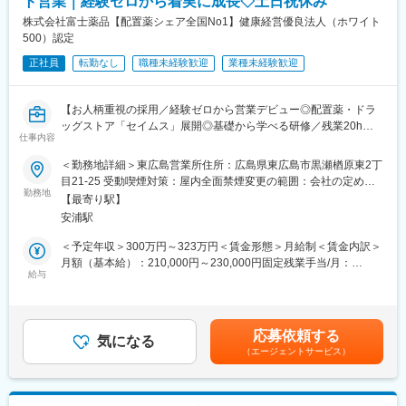
ト営業｜経験ゼロから着実に成長◇土日祝休み
※一部、新たに配置薬を置いていただくお客様への訪問がありま
す。
株式会社富士薬品【配置薬シェア全国No1】健康経営優良法人（ホワイト
└配置薬は無料でおけるので、お客様も抵抗なく置いてくれる製
500）認定
品です。
正社員
転勤なし
職種未経験歓迎
業種未経験歓迎
■未経験の方も安心◎充実した研修制度：
・入社直後～2週間 ： OJT形式で、薬の種類や成分など基礎知識
【お人柄重視の採用／経験ゼロから営業デビュー◎配置薬・ドラ
を身につけます。
ッグストア「セイムス」展開◎基礎から学べる研修／残業20h以
・入社2週間～1カ月 ： 先輩社員に同行し、仕事の流れを学びま
仕事内容
内＊直行直帰可・基本土日祝休み／面接1回】
す。「会話のコツ」や「商品のご案内方法」といった実践的なス
＜勤務地詳細＞東広島営業所住所：広島県東広島市黒瀬楢原東2丁
キルを習得します。
■職務内容：
目21-25 受動喫煙対策：屋内全面禁煙変更の範囲：会社の定める
・入社1カ月以降 ： 慣れてきたら独り立ち。既存のお客様をメイ
既にお取引のある個人宅・法人のお客様を定期的に訪問し、配置
勤務地
事業所
ンに訪問します。
【最寄り駅】
薬（救急箱）と健康食品の点検・補充・健康相談を行う営業で
◎困ったら先輩社員に相談しやすい雰囲気です。
安浦駅
す。
「薬を売る」のではなく、「人として信頼される」営業であり、
＜予定年収＞300万円～323万円＜賃金形態＞月給制＜賃金内訳＞
＜専門資格を取得できる＞
お客様の体調や生活背景に寄り添い、感謝される仕事です。
月額（基本給）：210,000円～230,000円固定残業手当/月：
・入社後は、医薬品販売の専門知識を身につけるために、登録販
給与
35,796円～39,205円（固定残業時間22時間30分/月）超過した時
売者資格を取得していただきます。（取得率90％以上）
＜仕事の流れ＞
間外労働の残業手当は追加支給＜月給＞245,796円～269,205円
・資格取得にあたっては、無料で支援を行いますのでご安心くだ
配置薬や健康食品、サプリメントの使用頻度に合わせて、1～6ヵ
（一律手当を含む）＜昇給有無＞有＜残業手当＞有＜給与補足＞※
さい。
月に1回程度のペースでお客様宅を訪問
年収は当社規定に基づき、年齢や経験に応じて決定します。・昇
・資格取得後は、資格手当として給与にも反映されます。
応募依頼する
※社用車（軽自動車）に乗ってお客様宅へ訪問をします。（1件あ
気になる
給：年1回（4月）＜モデル給与＞※入社3年目平均基本給＋各種手
（エージェントサービス）
たり20～30分程度）
当＋業績連動給→総支給月額344,141円※業績連動給：月の予算達
■働き方：
・配置薬や健康食品の期限管理
成や売り上げに対して支払われます。賃金はあくまでも目安の金
・基本土日祝休み／年3回の大型連休あり
・使った分の配置薬を補充
額であり、選考を通じて上下する可能性があります。月給(月額)は
・残業20h以内
・使用したお薬代金の集金