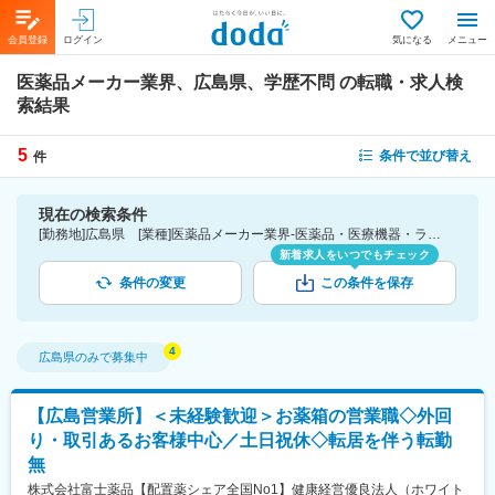
会員登録
ログイン
気になる
メニュー
医薬品メーカー業界、広島県、学歴不問
の転職・求人検
索結果
5
条件で並び替え
件
現在の検索条件
[勤務地]広島県 [業種]医薬品メーカー業界-医薬品・医療機器・ライフサイエンス・医療系サービス [こだわり条件ピックアップ]学歴不問 [詳細条件](募集・採用情報)学歴不問
新着求人をいつでもチェック
条件の変更
この条件を保存
広島県
のみで募集中
【広島営業所】＜未経験歓迎＞お薬箱の営業職◇外回
り・取引あるお客様中心／土日祝休◇転居を伴う転勤
無
株式会社富士薬品【配置薬シェア全国No1】健康経営優良法人（ホワイト