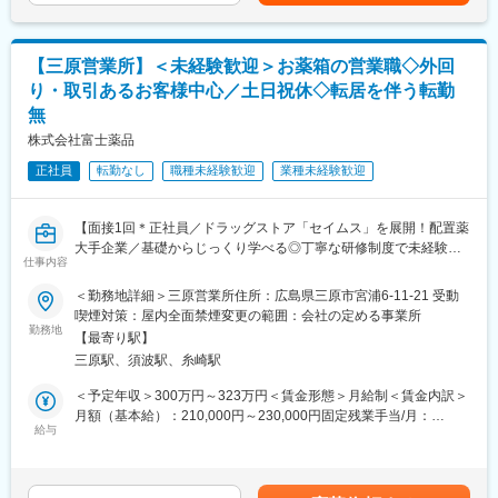
当＋業績連動給→総支給月額344,141円※業績連動給：月の予算達
・使った分の配置薬を補充
す。「会話のコツ」や「商品のご案内方法」といった実践的なス
成や売り上げに対して支払われます賃金はあくまでも目安の金額
・使用したお薬代金の集金
キルを習得します。
であり、選考を通じて上下する可能性があります。月給(月額)は固
・健康相談、新商品・サービスのご提案 など
・入社1カ月以降 ： 慣れてきたら独り立ち。既存のお客様をメイ
定手当を含めた表記です。
【三原営業所】＜未経験歓迎＞お薬箱の営業職◇外回
ンに訪問します。
り・取引あるお客様中心／土日祝休◇転居を伴う転勤
※一部、新たに配置薬を置いていただくお客様への訪問がありま
無
す。
＜専門資格を取得できる＞
└配置薬は無料でおけるので、お客様も抵抗なく置いてくれる製
・入社後は、医薬品販売の専門知識を身につけるために、登録販
株式会社富士薬品
品です。
売者資格を取得していただきます。社内の合格率は90％となって
正社員
転勤なし
職種未経験歓迎
業種未経験歓迎
おり、研修を含めて会社が全面的にサポートします。
■未経験の方も安心！充実した研修制度：
・資格取得後は、資格手当として給与にも反映されます。
・入社直後～2週間 ： OJT形式で、薬の種類や成分など基礎知識
【面接1回＊正社員／ドラッグストア「セイムス」を展開！配置薬
を身につけます。
変更の範囲：会社の定める業務
大手企業／基礎からじっくり学べる◎丁寧な研修制度で未経験の
・入社2週間～1カ月 ： 先輩社員に同行し、仕事の流れを学びま
仕事内容
方も安心／残業20h＊直行直帰可】
す。「会話のコツ」や「商品のご案内方法」といった実践的なス
キルを習得します。
＜勤務地詳細＞三原営業所住所：広島県三原市宮浦6-11-21 受動
■職務内容：
・入社1カ月以降 ： 慣れてきたら独り立ち。既存のお客様をメイ
喫煙対策：屋内全面禁煙変更の範囲：会社の定める事業所
担当エリアのお客様（個人宅や企業）へ訪問し、配置薬（お薬
勤務地
ンに訪問します。
【最寄り駅】
箱）や健康食品の提案をお任せします。
★困ったら先輩社員に相談しやすい雰囲気です！
三原駅、須波駅、糸崎駅
※既に、取引のあるお客様先を訪問するスタイルです。
＜専門資格を取得できる＞
＜予定年収＞300万円～323万円＜賃金形態＞月給制＜賃金内訳＞
＜仕事の流れ＞
・入社後は、医薬品販売の専門知識を身につけるために、登録販
月額（基本給）：210,000円～230,000円固定残業手当/月：
配置薬や健康食品、サプリメントの使用頻度に合わせて、1～6ヵ
給与
売者資格を取得していただきます。（取得率90％以上）
35,796円～39,205円（固定残業時間22時間30分/月）超過した時
月に1回程度のペースでお客様宅を訪問
・資格取得にあたっては、無料で支援を行いますのでご安心くだ
間外労働の残業手当は追加支給＜月給＞245,796円～269,205円
※社用車（軽自動車）に乗って、1日あたり16～18軒程のお客様宅
さい。
（一律手当を含む）＜昇給有無＞有＜残業手当＞有＜給与補足＞※
へ訪問をします。
・資格取得後は、資格手当として給与にも反映されます。
年収は当社規定に基づき、年齢や経験に応じて決定します。・昇