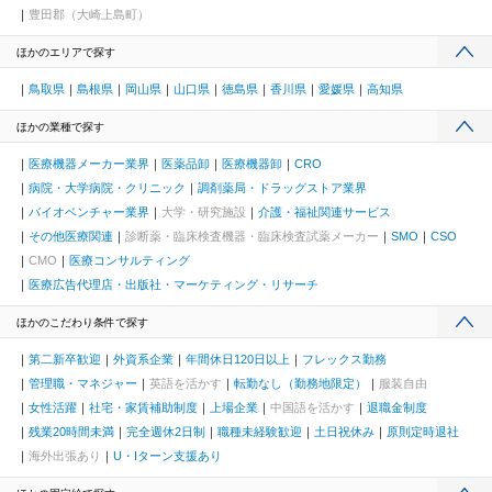
豊田郡（大崎上島町）
ほかのエリアで探す
鳥取県
島根県
岡山県
山口県
徳島県
香川県
愛媛県
高知県
ほかの業種で探す
医療機器メーカー業界
医薬品卸
医療機器卸
CRO
病院・大学病院・クリニック
調剤薬局・ドラッグストア業界
バイオベンチャー業界
大学・研究施設
介護・福祉関連サービス
その他医療関連
診断薬・臨床検査機器・臨床検査試薬メーカー
SMO
CSO
CMO
医療コンサルティング
医療広告代理店・出版社・マーケティング・リサーチ
ほかのこだわり条件で探す
第二新卒歓迎
外資系企業
年間休日120日以上
フレックス勤務
管理職・マネジャー
英語を活かす
転勤なし（勤務地限定）
服装自由
女性活躍
社宅・家賃補助制度
上場企業
中国語を活かす
退職金制度
残業20時間未満
完全週休2日制
職種未経験歓迎
土日祝休み
原則定時退社
海外出張あり
U・Iターン支援あり