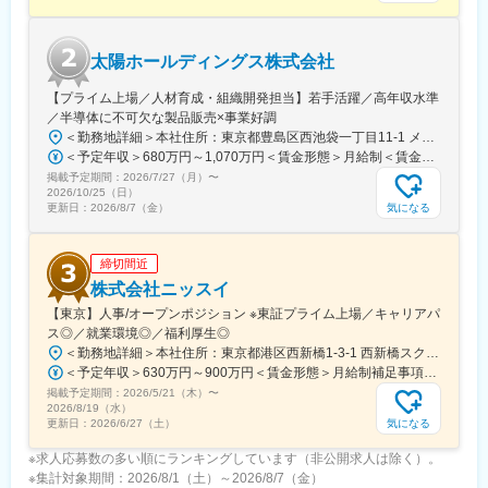
■評価制度について：
担当顧客ごとに設定された目標（売上、利益）をもとに既存先や
太陽ホールディングス株式会社
新規先への営業活動を行っています。
目標の達成状況は評価項目の一つですが、達成率以外に、取り組
【プライム上場／人材育成・組織開発担当】若手活躍／高年収水準
み内容も踏まえて評価しています。
／半導体に不可欠な製品販売×事業好調
会社全体としては、個人ごとに目標シートを作成し半期ごとにレ
＜勤務地詳細＞本社住所：東京都豊島区西池袋一丁目11-1 メトロポリタンプラザビル16F勤務地最寄駅：各線／池袋駅受動喫煙対策：屋内全面禁煙変更の範囲：会社の定める事業所（リモートワーク含む）
ビューを行い役員との面談を実施しています。
＜予定年収＞680万円～1,070万円＜賃金形態＞月給制＜賃金内訳＞月額（基本給）：335,000円～530,000円＜月給＞335,000円～530,000円＜昇給有無＞有＜残業手当＞有＜給与補足＞※年収概算には想定残業時間20時間分を含む・2025年度 全社平均残業時間：20時間・残業代全額支給（管理監督職については対象外)・賞与6か月分（2025年度実績）賃金はあくまでも目安の金額であり、選考を通じて上下する可能性があります。月給(月額)は固定手当を含めた表記です。
掲載予定期間：
2026/7/27（月）
〜
■組織構成：
2026/10/25（日）
12名(40歳～72歳)が在籍しています。
気になる
更新日：
2026/8/7（金）
部署や役職を問わず意見や提案が活発な社風です。新しいことへ
の挑戦を歓迎し、一人ひとりが主体的にチャレンジできる環境づ
締切間近
くりを大切にしています。
また、仕事とプライベートの両立を支援し、ワークライフバラン
株式会社ニッスイ
スを重視した働きやすい職場づくりに努めています。
【東京】人事/オープンポジション ※東証プライム上場／キャリアパ
ス◎／就業環境◎／福利厚生◎
変更の範囲：会社の定める業務
＜勤務地詳細＞本社住所：東京都港区西新橋1-3-1 西新橋スクエア勤務地最寄駅：東京メトロ線／内幸町駅受動喫煙対策：屋内全面禁煙変更の範囲：会社の定める事業所（リモートワーク含む）
＜予定年収＞630万円～900万円＜賃金形態＞月給制補足事項なし＜賃金内訳＞月額（基本給）：330,000円～448,000円＜月給＞330,000円～448,000円＜昇給有無＞有＜残業手当＞有＜給与補足＞※給与詳細は、経験・経歴を考慮のうえ、決定します。■賞与：年2回（6月・12月）※2026年 度見込（ 6.0ヶ月）※時間外、法定外休日勤務をした場合は30%の割増手当支給法定休日勤務の場合は、35%の割増手当支給賃金はあくまでも目安の金額であり、選考を通じて上下する可能性があります。月給(月額)は固定手当を含めた表記です。
掲載予定期間：
2026/5/21（木）
〜
2026/8/19（水）
気になる
更新日：
2026/6/27（土）
※求人応募数の多い順にランキングしています（非公開求人は除く）。
※集計対象期間：2026/8/1（土）～2026/8/7（金）