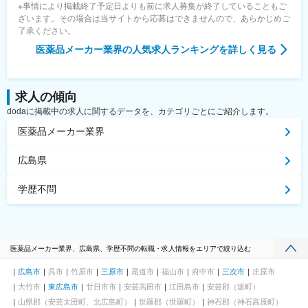
※事情により掲載終了予定日よりも前に求人募集が終了していることもご
ざいます。その場合は当サイトから応募はできませんので、あらかじめご
了承ください。
医薬品メーカー業界
の人気求人ランキングを詳しく見る
求人の傾向
dodaに掲載中の求人に関するデータを、カテゴリごとにご紹介します。
医薬品メーカー業界
広島県
学歴不問
医薬品メーカー業界、広島県、学歴不問の転職・求人情報をエリアで絞り込む
広島市
呉市
竹原市
三原市
尾道市
福山市
府中市
三次市
庄原市
大竹市
東広島市
廿日市市
安芸高田市
江田島市
安芸郡（坂町）
山県郡（安芸太田町、北広島町）
世羅郡（世羅町）
神石郡（神石高原町）