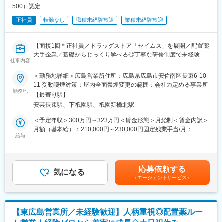
500）認定
正社員
転勤なし
職種未経験歓迎
業種未経験歓迎
【面接1回＊正社員／ドラッグストア「セイムス」を展開／配置薬
大手企業／基礎からじっくり学べる◎丁寧な研修制度で未経験の
仕事内容
方も安心／残業20h＊直行直帰可】
＜勤務地詳細＞広島営業所住所：広島県広島市安佐南区長束6-10-
■職務内容：
11 受動喫煙対策：屋内全面禁煙変更の範囲：会社の定める事業所
担当エリアのお客様（個人宅や企業）へ訪問し、配置薬（お薬
勤務地
【最寄り駅】
箱）や健康食品の提案をお任せします。
安芸長束駅、下祇園駅、祇園新橋北駅
※既に、取引のあるお客様先を訪問するスタイルです。
＜予定年収＞300万円～323万円＜賃金形態＞月給制＜賃金内訳＞
＜仕事の流れ＞
月額（基本給）：210,000円～230,000円固定残業手当/月：
配置薬や健康食品、サプリメントの使用頻度に合わせて、1～6ヵ
給与
35,796円～39,205円（固定残業時間22時間30分/月）超過した時
月に1回程度のペースでお客様宅を訪問
間外労働の残業手当は追加支給＜月給＞245,796円～269,205円
※社用車（軽自動車）に乗ってお客様宅へ訪問をします。（1件あ
（一律手当を含む）＜昇給有無＞有＜残業手当＞有＜給与補足＞※
たり20～30分程度）
年収は当社規定に基づき、年齢や経験に応じて決定します。・昇
応募依頼する
気になる
給：年1回（4月）＜モデル給与＞※入社3年目平均基本給＋各種手
（エージェントサービス）
・配置薬や健康食品の期限管理
当＋業績連動給→総支給月額344,141円※業績連動給：月の予算達
・使った分の配置薬を補充
成や売り上げに対して支払われます。賃金はあくまでも目安の金
・使用したお薬代金の集金
額であり、選考を通じて上下する可能性があります。月給(月額)は
・健康相談、新商品・サービスのご提案 など
固定手当を含めた表記です。
【東広島営業所／未経験歓迎】人柄重視◎配置薬ルー