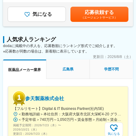
・OTC医薬品の新商品導入提案
さい。
律手当を含む）＜昇給有無＞有＜残業手当＞有＜給与補足＞※上記
・販売促進施策の企画・提案
・資格取得後は、資格手当として給与にも反映されます。
給与詳細は、あくまでも目安の金額であり、選考を通じて上下す
応募依頼する
・本部バイヤーとの商談・関係構築
気になる
る可能性があります。■昇給：年1回（0.50％～1.00％）■賞与：
（エージェントサービス）
・既存取引先への深耕営業
■働き方：
年2回（計3ヵ月分以上）賃金はあくまでも目安の金額であり、選
・新規ドラッグストアへの提案営業 （飛び込み営業やテレアポは
・基本土日祝休み／年3回の大型連休あり
考を通じて上下する可能性があります。月給(月額)は固定手当を含
なく、アポイント取得後の訪問）
・残業20h以内
めた表記です。
・スケジュールに合わせて直行直帰可
人気求人ランキング
＜取扱商材＞
・転居を伴う転勤はありません
dodaに掲載中の求人を、応募数順にランキング形式でご紹介します。
現在はOTC医薬品が中心で、内服固形剤（鎮痛薬など）、外用剤
※応募数が同数の場合は、新着順に表示しています。
（点鼻薬、虫刺され薬など）のNB品・PB品を取り扱っていま
■やりがい：
す。
更新日：
2026/8/8（土）
・最近、健康のことで困っていることがないかなど、親身にお話
今後は健康食品や機能性表示食品などの分野へ事業領域が広がる
を聞くことで、お客様と信頼関係を築き、お客様の健康管理に貢
可能性もあります。
献することができます。
広島県
学歴不問
医薬品メーカー業界
・「この薬すごく効き目があって良かったよ。」「こないだのリ
＜働き方＞
ンゴ酢美味しかった！ちょうどまた買おうと思ってたの。来てく
社用車を利用して営業活動を行います。
れてありがとう。」など、「ありがとう」という言葉が一番のや
担当エリアや担当社数、出張頻度はご経験やスキルに応じて決定
りがいです。
します。
参天製薬株式会社
新規開拓営業をお任せします。
変更の範囲：会社の定める業務
【フルリモート】Digital & IT Business Partner(社内SE)
■入社後の流れ：
＜勤務地詳細＞本社住所：大阪府大阪市北区大深町4-20 グランフロント大阪タワーA25F勤務地最寄駅：JR各線／大阪駅受動喫煙対策：屋内全面禁煙変更の範囲：会社の定める事業所（リモートワーク含む）
配属部署にてOJTを開始し、先輩社員との商談同行や引継ぎを通
＜予定年収＞740万円～1,050万円＜賃金形態＞月給制＜賃金内訳＞月額（基本給）：540,000円～770,000円＜月給＞540,000円～770,000円＜昇給有無＞有＜残業手当＞有＜給与補足＞※経験・能力等を考慮の上、当社規定により決定します。■賞与：年1回支給■基本給改定：年1回（4月）賃金はあくまでも目安の金額であり、選考を通じて上下する可能性があります。月給(月額)は固定手当を含めた表記です。
じて、担当顧客や営業活動について理解を深めていただきます。
掲載予定期間：
2026/7/23（木）
〜
独り立ちの時期は一律ではなく、習熟度や経験に応じて判断する
2026/10/21（水）
ため、安心して業務に取り組める環境です。
気になる
更新日：
2026/7/23（木）