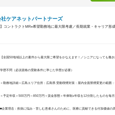
会社ケアネットパートナーズ
】コントラクトMR※希望勤務地に最大限考慮／長期就業・キャリア形
【全国50地域以上の案件から最大限ご希望をかなえます！／シニアになっても働き
学歴不問（必須資格の受験条件に準じた学歴が必要）
＜勤務地詳細＞広島エリア住所：広島県 受動喫煙対策：屋内全面禁煙変更の範囲
＜予定年収＞500万円～850万円＜賃金形態＞年俸制※年収を12分割したものを毎月
■企業理念：疾病に悩み・苦しむ患者さんのために、医療に貢献できる付加価値の高い