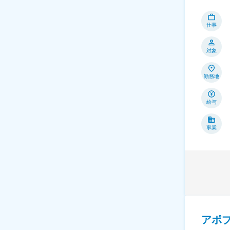
仕事
対象
勤務地
給与
事業
アポ