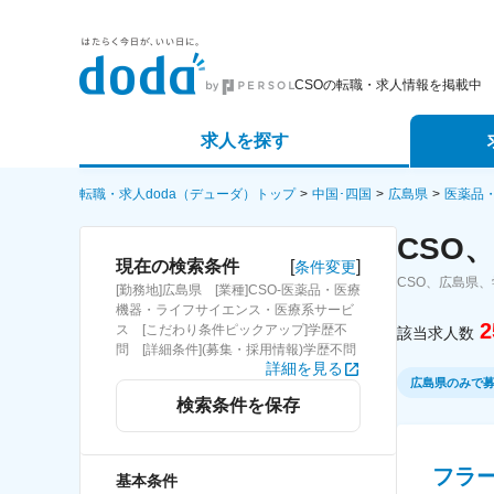
CSOの転職・求人情報を掲載中
求人を探す
詳細条件から探す
エージェ
転職・求人doda（デューダ）トップ
中国･四国
広島県
医薬品
CSO
新着求人から探す
スカウト
[
]
現在の検索条件
条件変更
CSO、広島県
[勤務地]広島県 [業種]CSO-医薬品・医療
求人特集から探す
パートナ
機器・ライフサイエンス・医療系サービ
2
ス [こだわり条件ピックアップ]学歴不
該当求人数
問 [詳細条件](募集・採用情報)学歴不問
詳細を見る
広島県のみで
検索条件を保存
フラ
基本条件