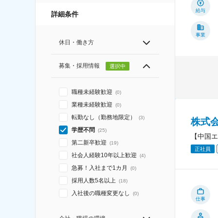
給与
詳細条件
事業
休日・働き方
募集・採用情報
選択中
職種未経験歓迎
(
0
)
業種未経験歓迎
(
0
)
転勤なし（勤務地限定）
(
3
)
株式
学歴不問
(
25
)
【中国エ
第二新卒歓迎
(
19
)
正社員
社会人経験10年以上歓迎
(
4
)
急募！入社まで1カ月
(
0
)
採用人数5名以上
(
18
)
入社後の職種変更なし
(
0
)
仕事