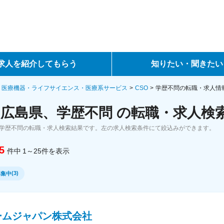
求人を紹介してもらう
知りたい・聞きたい
ントサービス
転職ノウハウ
・医療機器・ライフサイエンス・医療系サービス
CSO
学歴不問の転職・求人情
、広島県、学歴不問 の転職・求人検
サービス
データで見る転職
、学歴不問の転職・求人検索結果です。左の求人検索条件にて絞込みができます。
ーエージェントサービス
コラム・インタビュー
5
件中
1～25
件
を表示
転職Q&A
(
3
)
募集中
ームジャパン株式会社