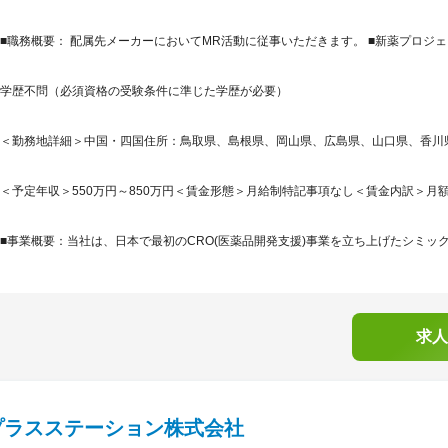
■職務概要： 配属先メーカーにおいてMR活動に従事いただきます。 ■新薬プロジェ
学歴不問（必須資格の受験条件に準じた学歴が必要）
＜勤務地詳細＞中国・四国住所：鳥取県、島根県、岡山県、広島県、山口県、香川県、
＜予定年収＞550万円～850万円＜賃金形態＞月給制特記事項なし＜賃金内訳＞月額（基本
■事業概要：当社は、日本で最初のCRO(医薬品開発支援)事業を立ち上げたシミック
求人
プラスステーション株式会社