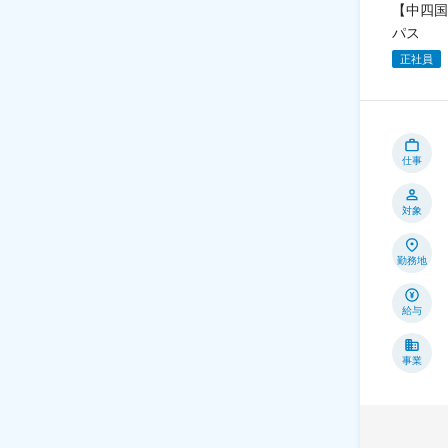
【中四国
パス
正社員
仕事
対象
勤務地
給与
事業