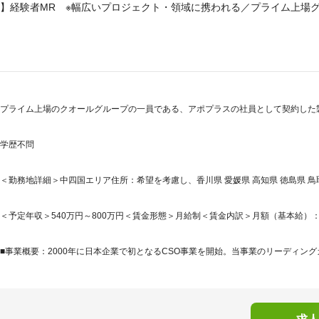
】経験者MR ※幅広いプロジェクト・領域に携われる／プライム上場
プライム上場のクオールグループの一員である、アポプラスの社員として契約した
学歴不問
＜勤務地詳細＞中四国エリア住所：希望を考慮し、香川県 愛媛県 高知県 徳島県 鳥取県 
＜予定年収＞540万円～800万円＜賃金形態＞月給制＜賃金内訳＞月額（基本給）：345,0
■事業概要：2000年に日本企業で初となるCSO事業を開始。当事業のリーディング