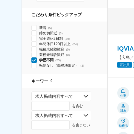
こだわり条件ピックアップ
新着
(
5
)
締め切間近
(
0
)
完全週休2日制
(
25
)
年間休日120日以上
(
24
)
IQV
職種未経験歓迎
(
0
)
業種未経験歓迎
(
0
)
【広島／
学歴不問
(
25
)
正社員
転勤なし（勤務地限定）
(
3
)
キーワード
仕事
求人掲載内容すべて
を含む
対象
求人掲載内容すべて
を含まない
勤務地