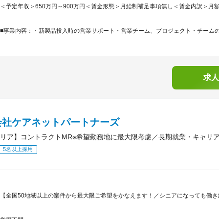
＜予定年収＞650万円～900万円＜賃金形態＞月給制補足事項無し＜賃金内訳＞月額（基本
■事業内容：・新製品投入時の営業サポート・営業チーム、プロジェクト・チームの編
求人
会社ケアネットパートナーズ
リア】コントラクトMR※希望勤務地に最大限考慮／長期就業・キャリ
5名以上採用
【全国50地域以上の案件から最大限ご希望をかなえます！／シニアになっても働き