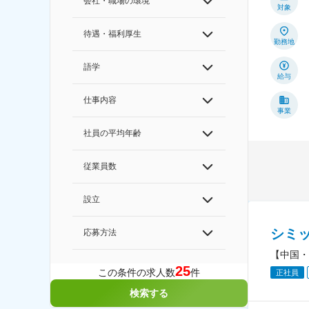
会社・職場の環境
対象
待遇・福利厚生
勤務地
語学
給与
仕事内容
事業
社員の平均年齢
従業員数
設立
シミ
応募方法
【中国・
25
この条件の求人数
件
正社員
検索する