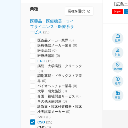
【広島エ
業種
業種を選択
New
医薬品・医療機器・ライ
フサイエンス・医療系サ
ービス
(
25
)
医薬品メーカー業界
(
0
)
仕事
医療機器メーカー業界
(
0
)
医薬品卸
(
0
)
対象
医療機器卸
(
0
)
CRO
(
15
)
病院・大学病院・クリニック
勤務地
(
0
)
調剤薬局・ドラッグストア業
界
(
0
)
給与
バイオベンチャー業界
(
0
)
大学・研究施設
(
0
)
介護・福祉関連サービス
(
0
)
事業
その他医療関連
(
0
)
診断薬・臨床検査機器・臨床
検査試薬メーカー
(
0
)
SMO
(
0
)
CSO
(
25
)
CMO
(
0
)