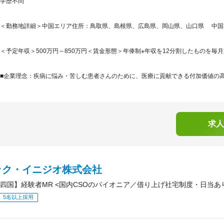
学歴不問
＜勤務地詳細＞中国エリア住所：鳥取県、島根県、広島県、岡山県、山口県 中国エ
＜予定年収＞500万円～850万円＜賃金形態＞年俸制※年収を12分割したものを毎月
■企業理念：疾病に悩み・苦しむ患者さんのために、医療に貢献できる付加価値の高い
求人
ック・イニジオ株式会社
四国】経験者MR <国内CSOのパイオニア／借り上げ社宅制度・日当あ
5名以上採用