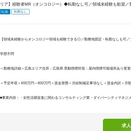
リア】経験者MR（オンコロジー）◆転勤なし可／領域未経験も歓迎／
転勤なし
正社員
【領域未経験からオンコロジー領域を経験できる◎／勤務地固定・転勤なしも可／ブ
学歴不問
＜勤務地詳細＞広島エリア住所：広島県 受動喫煙対策：屋内喫煙可能場所あり変
＜予定年収＞600万円～800万円＜賃金形態＞月給制補足事項なし＜賃金内訳＞月額（基本
■事業内容：・女性活躍促進に関わるコンサルティング業・ダイバーシティマネジメン
求人