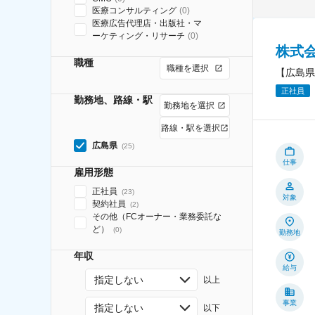
医療コンサルティング
(
0
)
医療広告代理店・出版社・マ
ーケティング・リサーチ
(
0
)
株式
職種
職種を選択
【広島県
正社員
勤務地、路線・駅
勤務地を選択
路線・駅を選択
広島県
(
25
)
仕事
雇用形態
正社員
(
23
)
対象
契約社員
(
2
)
その他（FCオーナー・業務委託な
ど）
(
0
)
勤務地
年収
給与
指定しない
以上
事業
指定しない
以下