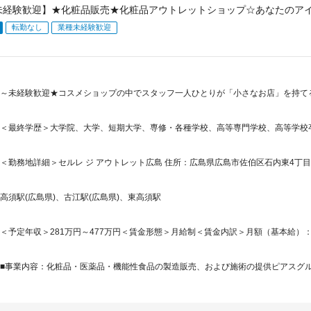
未経験歓迎】★化粧品販売★化粧品アウトレットショップ☆あなたのアイ
転勤なし
業種未経験歓迎
～未経験歓迎★コスメショップの中でスタッフ一人ひとりが「小さなお店」を持て
＜最終学歴＞大学院、大学、短期大学、専修・各種学校、高等専門学校、高等学校
＜勤務地詳細＞セルレ ジ アウトレット広島 住所：広島県広島市佐伯区石内東4丁目1-
高須駅(広島県)、古江駅(広島県)、東高須駅
＜予定年収＞281万円～477万円＜賃金形態＞月給制＜賃金内訳＞月額（基本給）：222,0
■事業内容：化粧品・医薬品・機能性食品の製造販売、および施術の提供ピアスグルー