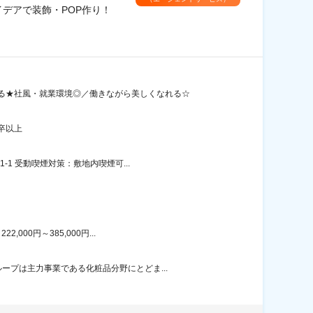
デアで装飾・POP作り！
る★社風・就業環境◎／働きながら美しくなれる☆
卒以上
1 受動喫煙対策：敷地内喫煙可...
00円～385,000円...
プは主力事業である化粧品分野にとどま...