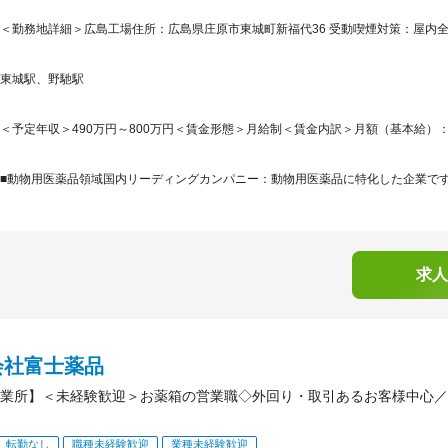
＜勤務地詳細＞広島工場住所：広島県庄原市東城町新福代36 受動喫煙対策：屋内
東城駅、野馳駅
＜予定年収＞490万円～800万円＜賃金形態＞月給制＜賃金内訳＞月額（基本給）：270,0
■動物用医薬品領域国内リーディングカンパニー：動物用医薬品に特化した企業です。
求人
会社富士薬品
業所】＜未経験歓迎＞お薬箱の営業職◇外回り・取引あるお客様中心／
転勤なし
職種未経験歓迎
業種未経験歓迎