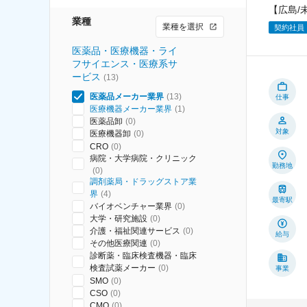
【広島/
業種
業種を選択
契約社員
医薬品・医療機器・ライ
フサイエンス・医療系サ
ービス
(
13
)
医薬品メーカー業界
(
13
)
仕事
医療機器メーカー業界
(
1
)
医薬品卸
(
0
)
対象
医療機器卸
(
0
)
CRO
(
0
)
病院・大学病院・クリニック
勤務地
(
0
)
調剤薬局・ドラッグストア業
界
(
4
)
最寄駅
バイオベンチャー業界
(
0
)
大学・研究施設
(
0
)
介護・福祉関連サービス
(
0
)
給与
その他医療関連
(
0
)
診断薬・臨床検査機器・臨床
検査試薬メーカー
(
0
)
事業
SMO
(
0
)
CSO
(
0
)
CMO
(
0
)