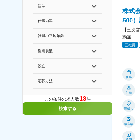
語学
株式
500
仕事内容
【三次営
社員の平均年齢
勤無
正社員
従業員数
設立
仕事
応募方法
対象
13
この条件の求人数
件
検索する
勤務地
最寄駅
給与