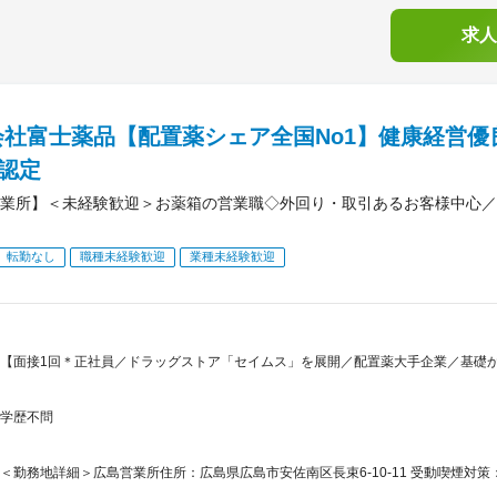
求人
会社富士薬品【配置薬シェア全国No1】健康経営優
）認定
業所】＜未経験歓迎＞お薬箱の営業職◇外回り・取引あるお客様中心／
転勤なし
職種未経験歓迎
業種未経験歓迎
【面接1回＊正社員／ドラッグストア「セイムス」を展開／配置薬大手企業／基礎
学歴不問
＜勤務地詳細＞広島営業所住所：広島県広島市安佐南区長束6-10-11 受動喫煙対策