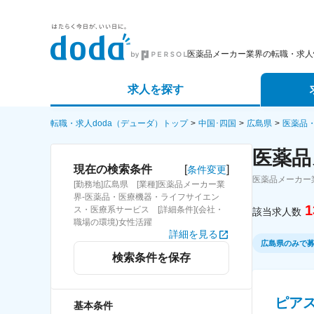
医薬品メーカー業界の転職・求人
求人を探す
詳細条件から探す
エージェ
転職・求人doda（デューダ）トップ
中国･四国
広島県
医薬品
医薬品
新着求人から探す
スカウト
[
]
現在の検索条件
条件変更
医薬品メーカー
[勤務地]広島県 [業種]医薬品メーカー業
求人特集から探す
パートナ
界-医薬品・医療機器・ライフサイエン
1
ス・医療系サービス [詳細条件](会社・
該当求人数
職場の環境)女性活躍
詳細を見る
広島県のみで
検索条件を保存
ピア
基本条件