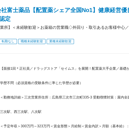
会社富士薬品【配置薬シェア全国No1】健康経営優
）認定
業所】＜未経験歓迎＞お薬箱の営業職◇外回り・取引あるお客様中心／
転勤なし
職種未経験歓迎
業種未経験歓迎
【面接1回＊正社員／ドラッグストア「セイムス」を展開！配置薬大手企業／基礎
学歴不問（必須資格の受験条件に準じた学歴が必要）
＜勤務地詳細＞三次営業所住所：広島県三次市三次町335-3 受動喫煙対策：屋内
三次駅、西三次駅、八次駅
＜予定年収＞300万円～323万円＜賃金形態＞月給制＜賃金内訳＞月額（基本給）：210,0