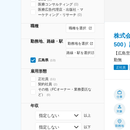
医療コンサルティング
(
0
)
医療広告代理店・出版社・マ
ーケティング・リサーチ
(
0
)
職種
職種を選択
株式
勤務地、路線・駅
500
勤務地を選択
【広島営
路線・駅を選択
勤無
広島県
(
13
)
正社員
雇用形態
正社員
(
11
)
契約社員
(
2
)
その他（FCオーナー・業務委託な
ど）
(
0
)
仕事
年収
対象
指定しない
以上
勤務地
指定しない
以下