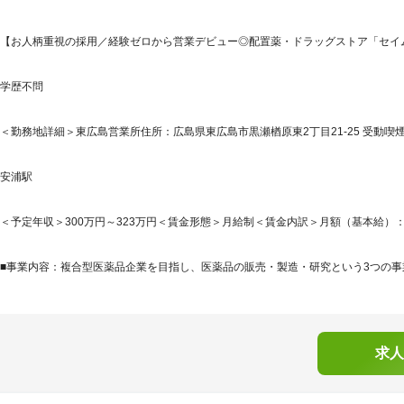
【お人柄重視の採用／経験ゼロから営業デビュー◎配置薬・ドラッグストア「セイム
学歴不問
＜勤務地詳細＞東広島営業所住所：広島県東広島市黒瀬楢原東2丁目21-25 受動喫煙
安浦駅
＜予定年収＞300万円～323万円＜賃金形態＞月給制＜賃金内訳＞月額（基本給）：210,0
■事業内容：複合型医薬品企業を目指し、医薬品の販売・製造・研究という3つの事業
求人