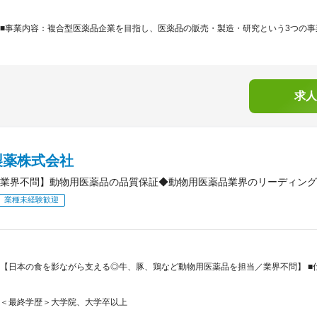
■事業内容：複合型医薬品企業を目指し、医薬品の販売・製造・研究という3つの事業
求人
製薬株式会社
業界不問】動物用医薬品の品質保証◆動物用医薬品業界のリーディング
業種未経験歓迎
【日本の食を影ながら支える◎牛、豚、鶏など動物用医薬品を担当／業界不問】 ■仕
＜最終学歴＞大学院、大学卒以上