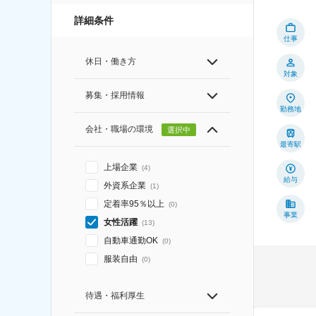
詳細条件
仕事
休日・働き方
対象
募集・採用情報
勤務地
会社・職場の環境
選択中
最寄駅
上場企業
(
4
)
給与
外資系企業
(
1
)
定着率95％以上
(
0
)
事業
女性活躍
(
13
)
自動車通勤OK
(
0
)
服装自由
(
0
)
待遇・福利厚生