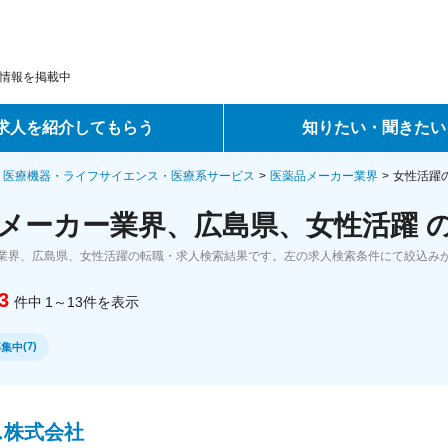
情報を掲載中
求人を紹介してもらう
知りたい・聞きたい
ントサービス
転職ノウハウ
・医療機器・ライフサイエンス・医療系サービス
医薬品メーカー業界
女性活躍
メーカー業界、広島県、女性活躍 
サービス
データで見る転職
業界、広島県、女性活躍の転職・求人検索結果です。左の求人検索条件にて絞込み
ーエージェントサービス
コラム・インタビュー
3
件中
1～13
件
を表示
転職Q&A
(
7
)
募集中
ス株式会社