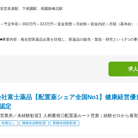
安芸長束駅、下祇園駅、祇園新橋北駅
＜予定年収＞300万円～323万円＜賃金形態＞月給制＜賃金内訳＞月額（基本給）：210,0
■事業内容：複合型医薬品企業を目指し、医薬品の販売・製造・研究という3つの事業
求人
会社富士薬品【配置薬シェア全国No1】健康経営優
）認定
営業所／未経験歓迎】人柄重視◎配置薬ルート営業｜経験ゼロから着実
転勤なし
職種未経験歓迎
業種未経験歓迎