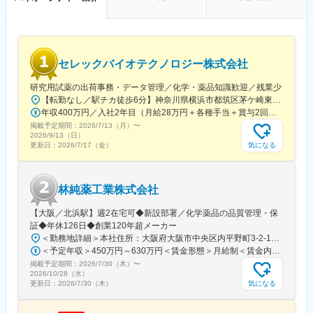
◇学術・産業界の R&D 連携候補の調査、提携評価レポート作成補
助
◇社外専門家を招いたセミナー・技術講演会の企画・運営サポー
ト（候補リストアップ、日程調整、当日運営等）
◇AIツール、ラボオートメーション、先端分析機器などの新技術
セレックバイオテクノロジー株式会社
導入における情報収集、デモ調整、評価結果の整理
◇プロジェクト・パートナー・技術動向に関する社内データベー
研究用試薬の出荷事務・データ管理／化学・薬品知識歓迎／残業少
ス/トラッカーの更新・管理
【転勤なし／駅チカ徒歩6分】神奈川県横浜市都筑区茅ケ崎東4-5-34 長沢ビル＊U.Iターン歓迎
年収400万円／入社2年目（月給28万円＋各種手当＋賞与2回） 年収500万円／入社5年目（月給30万円＋各種手当＋賞与2回）
■仕事魅力：
掲載予定期間：
2026/7/13（月）
〜
◇R&D・BD・経営の交差点で、会社の技術判断と提携判断のプロ
2026/9/13（日）
セスを学べる
気になる
更新日：
2026/7/17（金）
◇学術・産業界の最前線にいる研究者や企業と接点を持てる
◇AI/自動化/先端分析(オミクス、ECHO MS 等)等、最新技術に触
れられる
林純薬工業株式会社
◇スタートアップらしいスピード感の中で、専門性と実務経験を
急速に広げられる
【大阪／北浜駅】週2在宅可◆新設部署／化学薬品の品質管理・保
◇海外パートナー訪問や国際学会への出張機会など、国内外でグ
証◆年休126日◆創業120年超メーカー
ローバルな実務経験を積める
＜勤務地詳細＞本社住所：大阪府大阪市中央区内平野町3-2-12 HPCビル勤務地最寄駅：Osaka Metro堺筋線／北浜駅受動喫煙対策：屋内全面禁煙変更の範囲：会社の定める事業所
◇石川を拠点としつつ、能力・役割に応じてフルリモートも相談
＜予定年収＞450万円～630万円＜賃金形態＞月給制＜賃金内訳＞月額（基本給）：263,000円～371,000円＜月給＞263,000円～371,000円＜昇給有無＞有＜残業手当＞有＜給与補足＞■年収補足：・賞与実績／年2回、昨年度実績5ヵ月分・最終面接にて等級を決定。管理監督者の場合は残業手当なし。賃金はあくまでも目安の金額であり、選考を通じて上下する可能性があります。月給(月額)は固定手当を含めた表記です。
可能
掲載予定期間：
2026/7/30（木）
〜
2026/10/28（水）
変更の範囲：会社の定める業務
気になる
更新日：
2026/7/30（木）