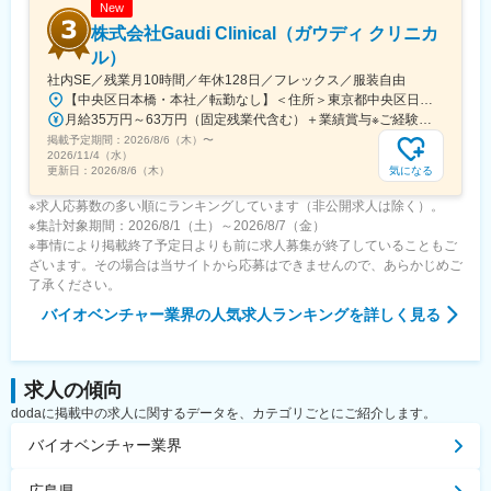
New
株式会社Gaudi Clinical（ガウディ クリニカ
ル）
社内SE／残業月10時間／年休128日／フレックス／服装自由
【中央区日本橋・本社／転勤なし】＜住所＞東京都中央区日本橋本町4-8-15 ネオカワイビル10F＜アクセス＞・JR「新日本橋駅」から徒歩1分、「神田駅」から徒歩8分・東京メトロ「三越前駅」から徒歩5分、「小伝馬町駅」から徒歩5分※受動喫煙対策あり（屋内全面禁煙）
月給35万円～63万円（固定残業代含む）＋業績賞与※ご経験・スキルを考慮の上決定いたします※固定残業代は、時間外労働の有無にかかわらず月35時間分を、月8万3400円～15万円支給。（35時間を超える時間外労働分は追加で支給）
掲載予定期間：
2026/8/6（木）
〜
2026/11/4（水）
気になる
更新日：
2026/8/6（木）
※求人応募数の多い順にランキングしています（非公開求人は除く）。
※集計対象期間：2026/8/1（土）～2026/8/7（金）
※事情により掲載終了予定日よりも前に求人募集が終了していることもご
ざいます。その場合は当サイトから応募はできませんので、あらかじめご
了承ください。
バイオベンチャー業界
の人気求人ランキングを詳しく見る
求人の傾向
dodaに掲載中の求人に関するデータを、カテゴリごとにご紹介します。
バイオベンチャー業界