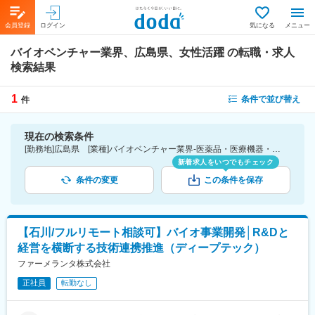
会員登録
ログイン
気になる
メニュー
バイオベンチャー業界、広島県、女性活躍
の転職・求人
検索結果
1
条件で並び替え
件
現在の検索条件
[勤務地]広島県 [業種]バイオベンチャー業界-医薬品・医療機器・ライフサイエンス・医療系サービス [詳細条件](会社・職場の環境)女性活躍
新着求人をいつでもチェック
条件の変更
この条件を保存
【石川/フルリモート相談可】バイオ事業開発│R&Dと
経営を横断する技術連携推進（ディープテック）
ファーメランタ株式会社
正社員
転勤なし