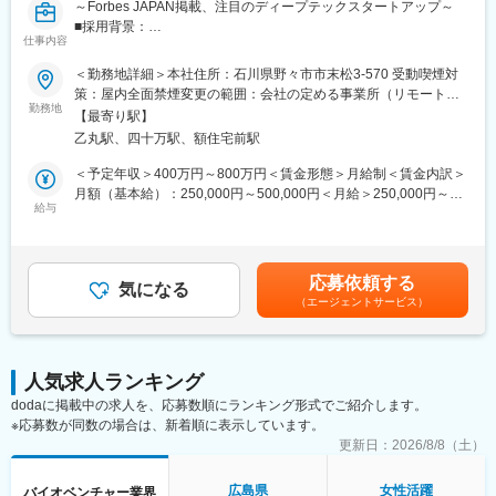
～Forbes JAPAN掲載、注目のディープテックスタートアップ～
■採用背景：
仕事内容
当社は、合成生物学による持続可能でスケーラブルなバイオもの
づくり拠点を構築するスタートアップです。創業以来、パイプラ
＜勤務地詳細＞本社住所：石川県野々市市末松3-570 受動喫煙対
インと外部連携を拡大しており、R&D・事業開発・経営の「あい
策：屋内全面禁煙変更の範囲：会社の定める事業所（リモートワ
だ」を担う新規ポジションを募集します。
勤務地
ーク含む）
【最寄り駅】
乙丸駅、四十万駅、額住宅前駅
■ポジション概要：
研究と事業をつなぐ現場に近い距離で、技術評価・協力関係検
＜予定年収＞400万円～800万円＜賃金形態＞月給制＜賃金内訳＞
討・新技術導入に横断的に関わるエントリー～ジュニア向けポジ
月額（基本給）：250,000円～500,000円＜月給＞250,000円～
ションです。外部の研究者・企業・CDMO・ベンダーとの連携プ
給与
500,000円＜昇給有無＞有＜残業手当＞有＜給与補足＞賞与あり
ロセスを学びながら、専門性とビジネス視点を広げられる役割で
（2カ月分）※今後ストックオプション導入も予定あり賃金はあく
す。バイオ領域を軸に、提携・技術選定・事業開発へ踏み出した
までも目安の金額であり、選考を通じて上下する可能性がありま
い方を歓迎します。
す。月給(月額)は固定手当を含めた表記です。
応募依頼する
7カ国以上のメンバーが集う国際チームで、海外との共同研究・技
気になる
（エージェントサービス）
術連携・事業連携が日常的に進んでいます。
■仕事内容：
◇社内R&D会議への参加、技術内容の整理、BD・経営陣向け資料
人気求人ランキング
の作成補助
dodaに掲載中の求人を、応募数順にランキング形式でご紹介します。
◇新規PJT候補の技術的フィージビリティ検討の補助（文献調
※応募数が同数の場合は、新着順に表示しています。
査、社内データ収集、関係部署との調整等）
◇顧客・共同研究先・CDMO・ベンダーなど外部ステークホルダ
更新日：
2026/8/8（土）
ーとの技術コミュニケーション支援（資料作成、打合せ準備・同
席、フォローアップ）
広島県
女性活躍
バイオベンチャー業界