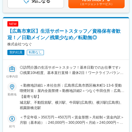
気になる
目指せます。
（エージェントサービス）
■業務内容：
当社の生活サポートスタッフとして、障がいのある方や高齢者の
■当社について：
ご自宅やサービス付き高齢者住宅を訪問し、日常生活のサポート
当社は、広島市内を中心に障害者向け、高齢者向けの訪問介護サ
を担当していただきます。生活全般の支援を通じて、利用者様が
ービスや、サービス付高齢者住宅経営などを手掛けています。そ
NEW
安心して快適な生活を送れるよう寄り添うお仕事です。
のほか、介護タクシー事業や人材養成事業も行っており、介護・
【広島市東区】生活サポートスタッフ／資格保有者歓
支援を中心とした多角化経営を行っています。
■業務詳細
迎！／日勤メイン／残業少なめ／転勤無◎
1日の業務例として、朝の身支度や洗濯、掃除、昼食の準備、買い
株式会社つなぐ
物同行、入浴サポート、必要に応じて外出の付き添いなど、利用
契約社員
転勤なし
者様に合わせた支援を行います。1日1～3名の利用者様を担当
変更の範囲：会社の定める業務
し、基本は日勤、夜勤は月5回程度です。スタッフ約10名が1人の
利用者様を分担して担当し、無理なくシフトを組んでいます。
◎訪問介護の生活サポートスタッフ！基本日勤でのお仕事です♪
◎残業10h程度、基本直行直帰！週休2日！ワークライフバランス
■業務の魅力
仕事内容
が整います！
利用者様とゆったりした時間も過ごせるため、寄り添った支援が
◎資格手当や家族手当など福利厚生充実！
できます。スタッフ同士で協力し合いながら無理なく働ける環境
＜勤務地詳細1＞本社住所：広島県広島市西区楠木町1-13-6 受動
です。
喫煙対策：屋内全面禁煙＜勤務地詳細2＞つなぐ牛田住所：広島県
■募集背景：
勤務地
広島市東区牛田新町3丁目25-14 受動喫煙対策：屋内全面禁煙＜勤
【最寄り駅】
2007年の設立以来、「訪問介護」「サービス付き高齢者住宅の運
■就業環境：
務地詳細3＞つなぐ和楽久住所：広島県広島市西区己斐中1丁目10-
城北駅、不動院前駅、横川駅、牛田駅(広島県)、横川駅(広島県)、
営」「居宅介護支援」「スクールでの人材育成」といった介護に
転勤なし・マイカー通勤可・U・Iターン支援あり（会社規定によ
10-12 受動喫煙対策：屋内全面禁煙変更の範囲：会社の定める事
祇園新橋北駅
関する4つの事業を手がけている当社。広島県内では数少ない重度
る）。
業所
の障がいがある方の受け入れも行なえる事業所として、クチコミ
残業月10時間以下でプライベートも大切にできる環境。希望休も
＜予定年収＞350万円～450万円＜賃金形態＞月給制＜賃金内訳＞
やご紹介を通して数多くのご依頼が寄せられています。
取得しやすいです！
月額（基本給）：240,000円～300,000円＜月給＞240,000円～
現在、ご予約数の増加に伴い、新しい受け入れが難しくなってい
給与
300,000円＜昇給有無＞有＜残業手当＞有＜給与補足＞■賞与：あ
る状況です。そこで今回、より多くの方に介護サービスをご提供