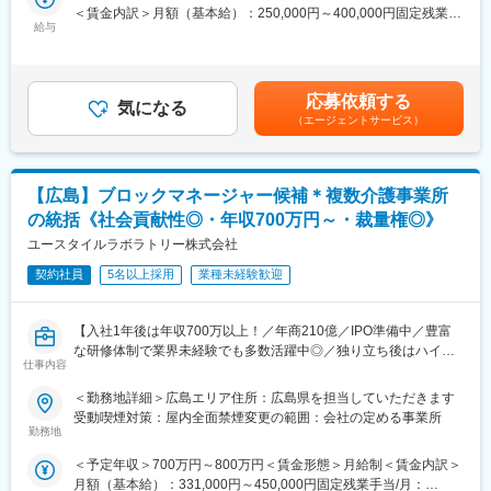
ップを保有しているため、顧客の様々な課題に対し、解決のため
＜賃金内訳＞月額（基本給）：250,000円～400,000円固定残業手
■新薬投入時のプロモーション
のソリューションや提案をすることができます。
給与
当/月：80,000円（固定残業時間40時間0分/月～40時間0分/月）超
■既存品の市場拡大
過した時間外労働の残業手当は追加支給＜月給＞330,000円～
■病院市場攻略 等
【WEB化・DX化の促進】
480,000円（一律手当を含む）＜昇給有無＞有＜残業手当＞有＜
※各製薬企業の戦略にしたがい、上記の業務に取り組み、しっかり
業界特徴もあり、まだまだデータ活用やシステム化が進み切って
給与補足＞※給与詳細は経験・能力・資格等を踏まえて同社規定に
とクライアントとの信頼関係を築いていきます。
応募依頼する
おらず、アナログな手法も残っているので、歯科業界で働く方や
気になる
より決定■昇給：年1回■年収例：・718万円／28歳／年俸500万円
患者様にとって、もっと革新的なサービスや製品を提供できるよ
（エージェントサービス）
＋営業日当＋インセンティブ（未経験入社4年目）賃金はあくまで
【CSO所属のMRとは】
う新たな技術を取り入れたり、新製品に反映させるなどしていま
も目安の金額であり、選考を通じて上下する可能性があります。
医薬品・医療機器メーカーなどから依頼を受け、クライアントの
す。当社が業界のデジタル化促進を担っていくという強い想いを
月給(月額)は固定手当を含めた表記です。
営業活動を受託する企業のことです。
持ち、業界の変革を実現していこうとしています。
【広島】ブロックマネージャー候補＊複数介護事業所
正社員のMRとして働きながら、経験次第でメーカー側への転籍の
チャンスもございます◎
の統括《社会貢献性◎・年収700万円～・裁量権◎》
変更の範囲：会社の定める業務
ユースタイルラボラトリー株式会社
【魅力ポイント】
■勤務地固定・転勤なしが可能で、腰を据えて長期的に働くことが
契約社員
5名以上採用
業種未経験歓迎
可能です。
【入社1年後は年収700万以上！／年商210億／IPO準備中／豊富
■ワークライフバランスを整えやすい環境◎：
な研修体制で業界未経験でも多数活躍中◎／独り立ち後はハイブ
土日祝休み・完全週休2日で、お休みもしっかり取得いただけま
仕事内容
リッドワーク（リモート×出社）も可能】
す。また女性も多く活躍しており、産休育休取得や復帰実績も非
常に高く、ライフイベントにも理解があるため、長期就業しやす
＜勤務地詳細＞広島エリア住所：広島県を担当していただきます
重度障害のある方や高齢者の方等に医療的ケアサービスを行う訪
い環境です。
受動喫煙対策：屋内全面禁煙変更の範囲：会社の定める事業所
問介護事業を提供する当社にて、複数の都道府県を束ねたブロッ
勤務地
クの運営と責任売り上げの管理業務をお任せするブロックマネー
■キャリアパス：
＜予定年収＞700万円～800万円＜賃金形態＞月給制＜賃金内訳＞
ジャー候補を募集します。
MRとしての経験を積んだ後のキャリアパスとしましては、「別の
月額（基本給）：331,000円～450,000円固定残業手当/月：
★下記インタビューをぜひご覧ください！