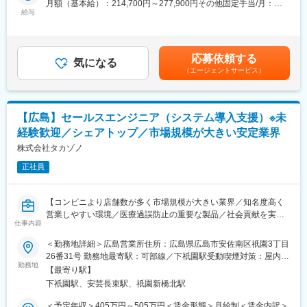
・マネージャー業務を学んでいただきます。ピープルマネジメン
月額（基本給）：214,700円～277,900円その他固定手当/月：
CRCが集めている臨床データは、新薬の承認申請に欠かせない根
トだけでなく、売上管理や各事業所が目標を達成するための事業
給与
58,000円～77,000円＜月給＞272,700円～354,900円＜昇給有無
拠データであり、CRCは新薬開発の一翼を担っております。
所運営を行います。※上司がメンターとなり手厚いサポートがござ
＞有＜残業手当＞有＜給与補足＞前職・経験を考慮の上、決定致
また、薬の効果を患者様の近くで見ることができ、喜びの声を直
います。
します。■年収内訳＝(基本給＋手当)×12ヶ月＋賞与■各種手当：
接聞けることもあります。患者様や医療機関から「ありがとう」
■本配属後
CRC手当・休日連絡対応手当■賞与：年2回（6月、12月）／昇
応募依頼する
と感謝の言葉をいただけたときの喜びは、ひとしおです。
・各事業所の課題や目的に合わせてマネジメント業務に専念頂き
気になる
給：年1回（10月）※業績に応じ、決算賞与（秋季賞与）支給の場
（エージェントサービス）
ます。
合あり（10月）■時間外・休日出勤手当等の割増賃金は別途支給
【一日の流れ※一例】
※独り立ち後はリモート×出社も可
賃金はあくまでも目安の金額であり、選考を通じて上下する可能
■朝：担当の医療機関に出勤
性があります。月給(月額)は固定手当を含めた表記です。
■午前：
【キャリアパス（例）】
【広島】セールスエンジニア（システム導入支援）※未
・治験の進捗状況の確認や患者様対応の予定などを、院内の治験
・医療介護スタッフ（2週間程度の基礎研修必要資格取得、現場業
経験歓迎／シェアトップ／市場規模が大きい安定業界
事務局に共有
務）
・来院された患者様の診察や検査に同席し、治験が手順通りに行
株式会社タカゾノ
・サービスリーダー（入社3カ月～※研修期間）
われているか、患者様の状態変化が無いかを確認します。
・サービス提供責任者（入社半年／年収420～650万円）
正社員
■午後：
・サービスマネージャー（入社1年／年収560～700万円）
・患者様の報告書作成
・エリアマネージャー（入社1年～／年収700～800万円）
・治験の参加候補となる患者様をカルテから探す
・ブロックマネージャー（年収800～900万円）
【コンビニより店舗数が多く市場規模が大きい業界／知名度高く
・医師との打ち合わせ
・ゼネラルマネージャー（年収900～1200万円）
営業しやすい環境／医療過誤防止の重要な製品／社会貢献を実感
仕事内容
しやすい】
【研修制度について】
変更の範囲：会社の定める業務
＜勤務地詳細＞広島営業所住所：広島県広島市安佐南区祇園3丁目
■基礎研修が充実：
■業務内容：
26番31号 勤務地最寄駅：可部線／下祇園駅受動喫煙対策：屋内全
入社後1か月は研修期間となります。ビジネスマナーやPCスキル
病院や調剤薬局といった医療機関がシステムや機器を導入する際
勤務地
面禁煙変更の範囲：会社の定める事業所
研修が入社後研修としてあり、PC慣れしていない方も安心してご
【最寄り駅】
の導入支援をお任せします。 特に、「調剤・注射支援システム、
入社いただけます。
下祇園駅、安芸長束駅、祇園新橋北駅
薬剤管理指導システム」などの業務支援パッケージの導入支援が
■配属後も丁寧なフォロー：
メインとなります。クライアントへの提案・ヒアリング・要件定
＜予定年収＞405万円～505万円＜賃金形態＞月給制＜賃金内訳＞