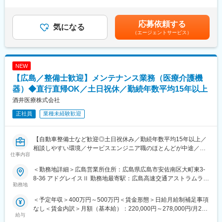
■キャリアパス：
り■昇給：あり賃金はあくまでも目安の金額であり、選考を通じて
するため、訪問介護スタッフを増員することになりました。是非
リーダーやサービス提供責任者、管理職など、キャリアアップも
上下する可能性があります。月給(月額)は固定手当を含めた表記で
ご応募ください。
目指せます。
す。
応募依頼する
気になる
（エージェントサービス）
■業務内容：
■当社について：
当社の生活サポートスタッフとして、障がいのある方や高齢者の
当社は、広島市内を中心に障害者向け、高齢者向けの訪問介護サ
ご自宅やサービス付き高齢者住宅を訪問し、日常生活のサポート
ービスや、サービス付高齢者住宅経営などを手掛けています。そ
を担当していただきます。生活全般の支援を通じて、利用者様が
のほか、介護タクシー事業や人材養成事業も行っており、介護・
NEW
安心して快適な生活を送れるよう寄り添うお仕事です。
支援を中心とした多角化経営を行っています。
【広島／整備士歓迎】メンテナンス業務（医療介護機
■業務詳細
器）◆直行直帰OK／土日祝休／勤続年数平均15年以上
1日の業務例として、朝の身支度や洗濯、掃除、昼食の準備、買い
酒井医療株式会社
物同行、入浴サポート、必要に応じて外出の付き添いなど、利用
変更の範囲：会社の定める業務
正社員
業種未経験歓迎
者様に合わせた支援を行います。1日1～3名の利用者様を担当
し、基本は日勤、夜勤は月5回程度です。スタッフ約10名が1人の
利用者様を分担して担当し、無理なくシフトを組んでいます。
【自動車整備士など歓迎◎土日祝休み／勤続年数平均15年以上／
相談しやすい環境／サービスエンジニア職のほとんどが中途／研
■業務の魅力
仕事内容
修体制充実で業界未経験歓迎！】
利用者様とゆったりした時間も過ごせるため、寄り添った支援が
できます。スタッフ同士で協力し合いながら無理なく働ける環境
＜勤務地詳細＞広島営業所住所：広島県広島市安佐南区大町東3-
■業務内容
です。
8-36 アドグレイスⅡ 勤務地最寄駅：広島高速交通アストラムライ
病院や介護施設を訪問し、同社製品である介護用特殊入浴装置の
勤務地
ン線／大町駅受動喫煙対策：敷地内全面禁煙
設置、修理、保守点検を担当します。
■就業環境：
＜予定年収＞400万円～500万円＜賃金形態＞日給月給制補足事項
利用者様や現場スタッフと直接関わり、安全で快適な入浴環境を
転勤なし・マイカー通勤可・U・Iターン支援あり（会社規定によ
なし＜賃金内訳＞月額（基本給）：220,000円～278,000円/月20
提供する重要な役割です。場合によっては、同社製品以外のメン
る）。
給与
日間勤務想定固定残業手当/月：34,100円～43,100円（固定残業時
テナンスや販売活動を行うこともあります。
残業月10時間以下でプライベートも大切にできる環境。希望休も