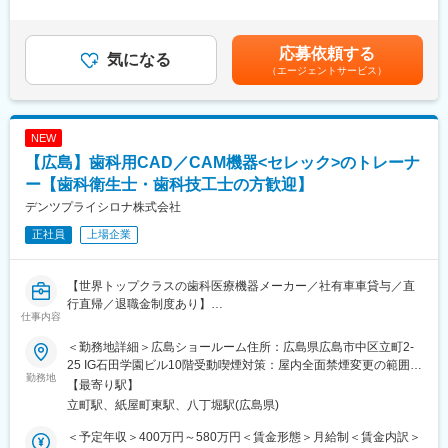
間20時間0分/月）超過した時間外労働の残業手当は追加支給＜想
取得しやすいです！
定月額＞254,100円～321,100円（一律手当を含む）＜昇給有無＞
【業務詳細】
有＜残業手当＞有＜給与補足＞※上記年収は固定残業代を含みま
■管轄エリア：広島・岡山・山口・島根・鳥取
応募依頼する
■キャリアパス：
気になる
す。※ご経験・スキルに応じ規定により決定いたします。■昇給：
※出張は基本入社1年後以降となりますが、入社1年目の間も先輩
リーダーやサービス提供責任者、管理職など、キャリアアップも
（エージェントサービス）
年1回■賞与：年2回賃金はあくまでも目安の金額であり、選考を
社員との同行出張となる場合もございます。
目指せます。
通じて上下する可能性があります。月給(月額)は固定手当を含めた
表記です。
【研修・教育】
■当社について：
NEW
約1年間の充実した研修教育制度を設けており、業界未経験者でも
当社は、広島市内を中心に障害者向け、高齢者向けの訪問介護サ
安心してご入社いただけます。
【広島】歯科用CAD／CAM機器<セレック>のトレーナ
ービスや、サービス付高齢者住宅経営などを手掛けています。そ
・工場研修（計3回／2ヶ月ごと）
のほか、介護タクシー事業や人材養成事業も行っており、介護・
ー【歯科衛生士・歯科技工士の方歓迎】
・現場OJT担当やサポートグループスタッフ、他営業所のスタッ
支援を中心とした多角化経営を行っています。
デンツプライシロナ株式会社
フとの同行
・各種マニュアルを活用し、自主的に学習も可能
正社員
上場企業
独り立ち後に社用車貸与。駐車場費用も会社負担です。
変更の範囲：会社の定める業務
■業務の魅力
【世界トップクラスの歯科医療機器メーカー／社有車車貸与／直
・電気工事士2種の資格取得支援あり。手に職をつけたい方に最適
行直帰／退職金制度あり】
仕事内容
です。
・自動車整備士や施工経験者のスキルを活かしやすい業務内容で
■職務内容：主に中四国のお客様に対し、歯科用CAD／CAM機器
＜勤務地詳細＞広島ショールーム住所：広島県広島市中区立町2-
す。
製品CERECの活用方法に関するアドバイスや使用方法のトレーニ
25 IG石田学園ビル10階受動喫煙対策：屋内全面禁煙変更の範囲：
・現場では利用者様から直接感謝の言葉をいただくことも多く、
ングなどを通して、お客様をサポートするポジションです。
勤務地
会社の定める事業所
【最寄り駅】
社会貢献性とやりがいを実感できます。
立町駅、紙屋町東駅、八丁堀駅(広島県)
■業務詳細：
■働く環境
・顧客を対象とした当社製品であるCEREC購入前および導入後の
＜予定年収＞400万円～580万円＜賃金形態＞月給制＜賃金内訳＞
全国で約40名のサービスエンジニアが在籍。各営業所は1～4名の