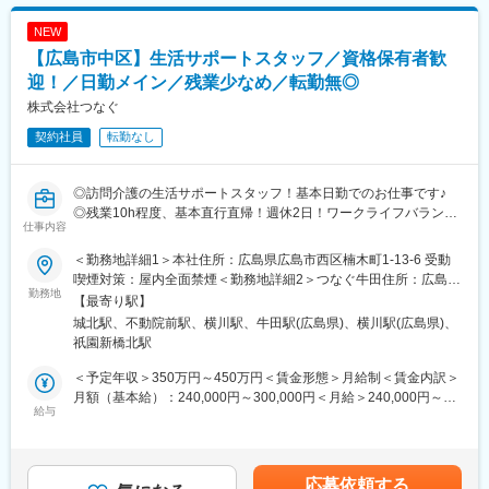
当社の生活サポートスタッフとして、障がいのある方や高齢者の
ご自宅やサービス付き高齢者住宅を訪問し、日常生活のサポート
【出張頻度】
NEW
を担当していただきます。生活全般の支援を通じて、利用者様が
訪問先の病院により変動します。広島県内なら日帰り出張となり
【広島市中区】生活サポートスタッフ／資格保有者歓
安心して快適な生活を送れるよう寄り添うお仕事です。
ます。宿泊を伴う県外出張は、10～20泊/月程度となります。
迎！／日勤メイン／残業少なめ／転勤無◎
■業務詳細
【求人の魅力】
株式会社つなぐ
1日の業務例として、朝の身支度や洗濯、掃除、昼食の準備、買い
・同社は医療用介護ベッド業界の最大手(シェアNo1)であるパラマ
契約社員
転勤なし
物同行、入浴サポート、必要に応じて外出の付き添いなど、利用
ウントHDの中核企業となります。
者様に合わせた支援を行います。1日1～3名の利用者様を担当
・業務で扱う製品は機械はパラマウント製品が主となり、業界最
し、基本は日勤、夜勤は月5回程度です。スタッフ約10名が1人の
高峰の製品や技術に触れる事が可能です。
◎訪問介護の生活サポートスタッフ！基本日勤でのお仕事です♪
利用者様を分担して担当し、無理なくシフトを組んでいます。
◎残業10h程度、基本直行直帰！週休2日！ワークライフバランス
変更の範囲：会社の定める業務
仕事内容
が整います！
■業務の魅力
◎資格手当や家族手当など福利厚生充実！
利用者様とゆったりした時間も過ごせるため、寄り添った支援が
＜勤務地詳細1＞本社住所：広島県広島市西区楠木町1-13-6 受動
できます。スタッフ同士で協力し合いながら無理なく働ける環境
喫煙対策：屋内全面禁煙＜勤務地詳細2＞つなぐ牛田住所：広島県
■募集背景：
勤務地
です。
広島市東区牛田新町3丁目25-14 受動喫煙対策：屋内全面禁煙＜勤
【最寄り駅】
2007年の設立以来、「訪問介護」「サービス付き高齢者住宅の運
務地詳細3＞つなぐ和楽久住所：広島県広島市西区己斐中1丁目10-
城北駅、不動院前駅、横川駅、牛田駅(広島県)、横川駅(広島県)、
営」「居宅介護支援」「スクールでの人材育成」といった介護に
■就業環境：
10-12 受動喫煙対策：屋内全面禁煙変更の範囲：会社の定める事
祇園新橋北駅
関する4つの事業を手がけている当社。広島県内では数少ない重度
転勤なし・マイカー通勤可・U・Iターン支援あり（会社規定によ
業所
の障がいがある方の受け入れも行なえる事業所として、クチコミ
る）。
＜予定年収＞350万円～450万円＜賃金形態＞月給制＜賃金内訳＞
やご紹介を通して数多くのご依頼が寄せられています。
残業月10時間以下でプライベートも大切にできる環境。希望休も
月額（基本給）：240,000円～300,000円＜月給＞240,000円～
現在、ご予約数の増加に伴い、新しい受け入れが難しくなってい
給与
取得しやすいです！
300,000円＜昇給有無＞有＜残業手当＞有＜給与補足＞■賞与：あ
る状況です。そこで今回、より多くの方に介護サービスをご提供
り■昇給：あり賃金はあくまでも目安の金額であり、選考を通じて
するため、訪問介護スタッフを増員することになりました。是非
■キャリアパス：
上下する可能性があります。月給(月額)は固定手当を含めた表記で
ご応募ください。
リーダーやサービス提供責任者、管理職など、キャリアアップも
す。
応募依頼する