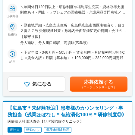
■未経験の方も安心◎充実した研修制度：
＼年間休日120日以上・研修制度や福利厚生充実・資格取得支援
変更の範囲：会社の定める業務
・入社直後～2週間 ： OJT形式で、薬の種類や成分など基礎知識
制度あり・岡山トップシェアの医療機器・介護用品専門商社／
を身につけます。
仕事内容
■業務内容：
・入社2週間～1カ月 ： 先輩社員に同行し、仕事の流れを学びま
中国地区の大学病院・総合病院・開業医に対する医療機器のルー
＜勤務地詳細＞広島支店住所：広島県広島市西区南観音６丁目１
す。「会話のコツ」や「商品のご案内方法」といった実践的なス
ト営業で、医療機器や医療材料等の提案、納品、管理を行いま
２番２７号 受動喫煙対策：敷地内全面禁煙変更の範囲：会社の定
キルを習得します。
す。医療施設のトータルサポートをお任せします。医療設備や医
勤務地
める事業所
・入社1カ月以降 ： 慣れてきたら独り立ち。既存のお客様をメイ
【最寄り駅】
療情報等、チームで情報共有を密に行い、お客様へ最適な情報提
ンに訪問します。
舟入南駅、舟入川口町駅、高須駅(広島県)
供をスピーディーに行います。
◎困ったら先輩社員に相談しやすい雰囲気です。
■魅力ポイント：
＜予定年収＞346万円～505万円＜賃金形態＞月給制■特記事項な
・ルート営業がメインのため、顧客との関係構築をしっかりと行
し＜賃金内訳＞月額（基本給）：193,000円～282,000円固定残業
＜専門資格を取得できる＞
えます！
給与
手当/月：37,719円～55,100円（固定残業時間25時間0分/月）超過
・入社後は、医薬品販売の専門知識を身につけるために、登録販
・地域の医療を支えるお仕事であり、岡山ではトップシェアのた
した時間外労働の残業手当は追加支給＜月給＞230,719円～
売者資格を取得していただきます。（取得率90％以上）
めやりがいをもって働く事が可能です。
337,100円（一律手当を含む）＜昇給有無＞有＜残業手当＞有＜
・資格取得にあたっては、無料で支援を行いますのでご安心くだ
・最初は知識がなくとも、メーカーとの勉強会での知識習得や、
給与補足＞■昇給：年1回（ひと月当たり1,600円～※昨年実績）■
さい。
応募依頼する
チーム一丸となってお仕事をしていただくので、フォロー体制は
気になる
賞与：年3回（7・12・4月）（7月＋12月＝計3ヶ月分※昨年実
・資格取得後は、資格手当として給与にも反映されます。
（エージェントサービス）
万全です。
績。4月決算賞与※業績に連動します)賃金はあくまでも目安の金額
・運転に不安がある方は自動車学校で講習を受ける事ができま
であり、選考を通じて上下する可能性があります。月給(月額)は固
■働き方：
す！
定手当を含めた表記です。
・基本土日祝休み／年3回の大型連休あり
■1日の流れ：
・残業20h以内
【広島市＊未経験歓迎】患者様のカウンセリング・事
8：30 出社・業務開始
・スケジュールに合わせて直行直帰可
務担当《残業ほぼなし＊有給消化100％＊研修制度◎》
8：30～10：00 見積作成など事務仕事
・転居を伴う転勤はありません
10：00 1件目の担当病院へ訪問・打ち合わせ
医療法人社団活寿会【ひざ関節症クリニック】
11：00 2件目の担当病院へ訪問
■やりがい：
正社員
転勤なし
業種未経験歓迎
13：00 帰社し、必要な商材をもって再訪問
・最近、健康のことで困っていることがないかなど、親身にお話