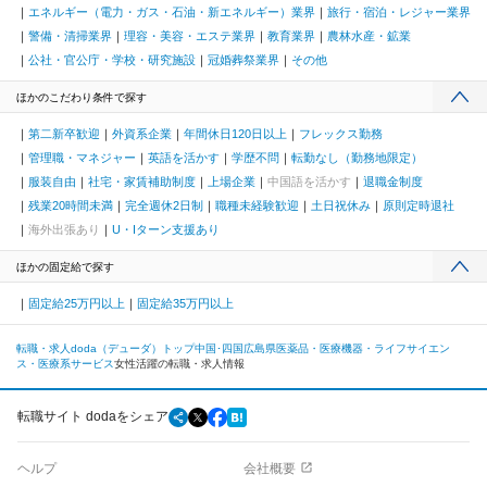
エネルギー（電力・ガス・石油・新エネルギー）業界
旅行・宿泊・レジャー業界
警備・清掃業界
理容・美容・エステ業界
教育業界
農林水産・鉱業
公社・官公庁・学校・研究施設
冠婚葬祭業界
その他
ほかのこだわり条件で探す
第二新卒歓迎
外資系企業
年間休日120日以上
フレックス勤務
管理職・マネジャー
英語を活かす
学歴不問
転勤なし（勤務地限定）
服装自由
社宅・家賃補助制度
上場企業
中国語を活かす
退職金制度
残業20時間未満
完全週休2日制
職種未経験歓迎
土日祝休み
原則定時退社
海外出張あり
U・Iターン支援あり
ほかの固定給で探す
固定給25万円以上
固定給35万円以上
転職・求人doda（デューダ）トップ
中国･四国
広島県
医薬品・医療機器・ライフサイエン
ス・医療系サービス
女性活躍の転職・求人情報
転職サイト dodaをシェア
ヘルプ
会社概要