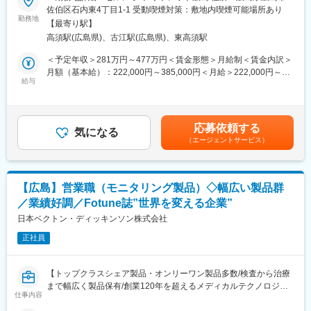
■仕事内容：
佐伯区石内東4丁目1-1 受動喫煙対策：敷地内喫煙可能場所あり
コスメ販売・接客サービスはもちろん、ディスプレイやPOP作成
勤務地
【ウェルビーメディックサービスとは】
【最寄り駅】
もおまかせいたします。
ウェルビーグループが展開している会員制の医療サポートサービ
高須駅(広島県)、古江駅(広島県)、東高須駅
スです。
◎セルレについて
＜予定年収＞281万円～477万円＜賃金形態＞月給制＜賃金内訳＞
(1)事故予防サービス：現地の予防接種や現地病院での健康診断プ
国内外のコスメブランドの製品を、80～30％OFFで販売するアウ
月額（基本給）：222,000円～385,000円＜月給＞222,000円～
ラン紹介・アレンジ等
トレットコスメのお店です。
給与
385,000円＜昇給有無＞有＜残業手当＞有＜給与補足＞■昇給：年
(2)事故発生時緊急対応：事故発生時の病院の予約や手配、翻訳サ
そのため、店頭に並ぶ製品ラインナップはいつも同じものではあ
1回（4月）■基本賞与：毎月のお給料で分割支給されます（まと
ービス等
りません。
めて年2回受取りへ変更も可能です）■特別賞与：年1回（昨年支
(3)適切な現地保険の提案：現地での顧客への最適な保険の提案等
月に1回は新しい製品が入ってくるから、定期的にお店を覗きに来
給額15万円）※特別賞与は業績状況による■モデル年収：チーフ
※サービス情報URL：http://wellbemedic.com/service/
応募依頼する
て頂く常連様もたくさん！
気になる
（3年目）358万円チーフ（5年目）426万円賃金はあくまでも目安
（エージェントサービス）
もちろんスタッフにとっても、いつも新しいコスメとの出会いが
の金額であり、選考を通じて上下する可能性があります。月給(月
ある、ワクワクがいっぱい詰まったショップです！
額)は固定手当を含めた表記です。
■風通しの良い職場環境
【広島】営業職（モニタリング製品）◇幅広い製品群
・ショップ中のひとつのコーナーを、自分で販売するものを決め
／業績好調／Fotune誌”世界を変える企業”
てディスプレイなどを工夫して運営できます。
・自分のアイデアを取り入れて結果に繋がるので非常にやりがい
日本ベクトン・ディッキンソン株式会社
を感じられます。
正社員
・個人ノルマは無し！チームで業務を進めるのが当社の特徴で
す。
仲間と目標達成したときは大きなやりがいを感じられます！
【トップクラスシェア製品・オンリーワン製品多数/検査から治療
まで幅広く製品保有/創業120年を超えるメディカルテクノロジー
■未経験でも安心のサポート体制◎
仕事内容
の世界的リーディングカンパニー】
・入社後すぐに接客マナーの基本、美容知識、化粧品知識を基礎