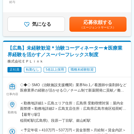
プロジェクトに参加して、幅広く経験値を高める」「プロジェク
給与
120,000円（固定残業時間45時間0分/月）超過した時間外労働の
https://eustylelab.co.jp/features/vol1
ト配属先の企業に正社員MRとして入社し、キャリアアップ」等、
残業手当は追加支給＜月給＞451,000円～570,000円（一律手当を
さまざまなキャリアの選択肢が用意されています。
含む）＜昇給有無＞有＜残業手当＞有＜給与補足＞■年1回の査定
【業務内容】
有■賞与：年2回※前職給与を考慮※経験・スキル・スタートポジシ
・部門の運営、売上管理
変更の範囲：会社の定める業務
応募依頼する
気になる
ョンにおいて異なる※評価により昇格・昇給あり※エリアにより地
・営業活動
（エージェントサービス）
域加算手当分が異なる※時間外手当は別途全額支給賃金はあくまで
・サービス提供管理・保守
も目安の金額であり、選考を通じて上下する可能性があります。
・ご利用者様やご家族へのヒアリング、サービス設計・立上げ
月給(月額)は固定手当を含めた表記です。
・ケアマネージャーや医療機関、福祉事業所、行政等との調整
【広島】未経験歓迎＊治験コーディネーター★医療業
・スタッフの採用・指導・育成
・各種プロジェクトへの参加
界経験を活かす／スーパーフレックス制度
※担当エリアは選考時の希望を考慮の上、決定します。
株式会社ＥＰＬｉｎｋ
【入社直後の流れ】
正社員
転勤なし
5名以上採用
職種未経験歓迎
入社後は首都圏（東京・神奈川・埼玉）、福岡、大阪、兵庫のい
ずれかの事業所にて、6か月間のマネージャー養成研修を行いま
◇◆◇ SMO（治験施設支援機関）業界No.1／看護師や薬剤師など
す。
医療業界の経験が活かせる◎／チーム制で新薬開発に貢献／働き
■入社～1カ月目
仕事内容
方改革制度多数 ◇◆◇
・業界未経験者でもゼロから学ぶことができる基礎研修／必要資
格取得。なお、資格取得のための費用は当社負担となります。
＜勤務地詳細1＞広島エリア住所：広島県 受動喫煙対策：屋内全
【CRC=治験コーディネーターとは？】
■1～3か月目
面禁煙＜勤務地詳細2＞広島支店住所：広島県広島市南区稲荷町4-
病院・クリニックを訪問して、患者様や医師や院内スタッフ、さ
・OJTを受けながら日勤・夜勤両方の介護現場での業務をお任せ
勤務地
1 広島稲荷町NKビル 4階勤務地最寄駅：広島電鉄線／稲荷町駅受
【最寄り駅】
らに製薬企業との連絡・調整役を担います。また、治験を受けて
します。
動喫煙対策：屋内全面禁煙変更の範囲：会社の定める事業所
稲荷町駅(広島県)、段原一丁目駅、銀山町駅
いただく患者様の相談相手となり、じっくり向き合う仕事です。
※研修終了後は現場業務は無くなるため日勤のみ
■3～6か月目
＜予定年収＞410万円～537万円＜賃金形態＞月給制＜賃金内訳＞
【CRCのやりがい】