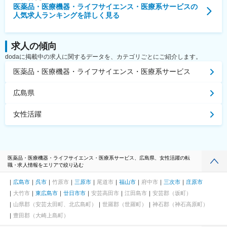
医薬品・医療機器・ライフサイエンス・医療系サービス
の
人気求人ランキングを詳しく見る
求人の傾向
dodaに掲載中の求人に関するデータを、カテゴリごとにご紹介します。
医薬品・医療機器・ライフサイエンス・医療系サービス
広島県
女性活躍
医薬品・医療機器・ライフサイエンス・医療系サービス、広島県、女性活躍の転
職・求人情報をエリアで絞り込む
広島市
呉市
竹原市
三原市
尾道市
福山市
府中市
三次市
庄原市
大竹市
東広島市
廿日市市
安芸高田市
江田島市
安芸郡（坂町）
山県郡（安芸太田町、北広島町）
世羅郡（世羅町）
神石郡（神石高原町）
豊田郡（大崎上島町）