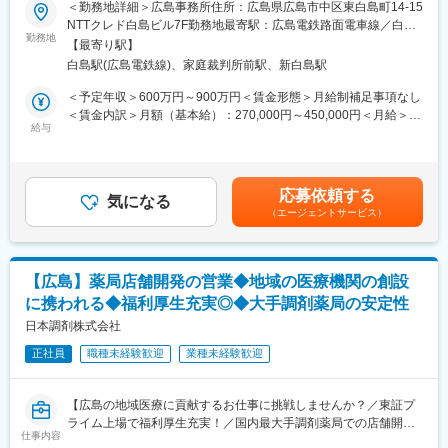
アドバンスド ペイシェント モニタリング（クリティカルケア）製
＜勤務地詳細＞広島事務所住所：広島県広島市中区東白島町14-15
からしっかり研修します。
品の営業活動をお任せいたします。麻酔科、救急、ICUなどをメ
NTTクレド白島ビル7F勤務地最寄駅：広島電鉄路面電車線／白島
・全国の店舗の成功事例が共有されるので、あなたの販売スキ
インで訪問します。
勤務地
駅受動喫煙対策：屋内全面禁煙変更の範囲：会社の定める事業所
ル・知識を高められます。
【最寄り駅】
■職務詳細
・人間関係や風通しのよさが当社の魅力の一つ。先輩方が丁寧に
白島駅(広島電鉄線)、家庭裁判所前駅、新白島駅
・医療従事者に対する製品の提案・説明
業務をサポートしてくれます。
・適正使用のための勉強会・説明会・トレーニング等の企画・実
＜予定年収＞600万円～900万円＜賃金形態＞月給制補足事項なし
行
＜賃金内訳＞月額（基本給）：270,000円～450,000円＜月給＞
■豊富なキャリアパス：
・代理店との打ち合わせ、協働
給与
270,000円～450,000円＜昇給有無＞有＜残業手当＞無＜給与補足
大手美容メーカーだから実現できる様々なキャリアアップ！
■担当エリア：広島県、山口県
＞※給与詳細は、経験・能力により決定します。※上記はインセン
1）チーフ（店長）やエリアマネージャー、ブランド責任者のよう
ティブ込みの金額です。※外勤日当は実績に応じて別途支給となり
なマネジメントを目指せます
■担当製品：モニタリングデバイス、ディスポーザル製品（センサ
ます。賃金はあくまでも目安の金額であり、選考を通じて上下す
2）ピアスグループ内の様々な美容ブランドへ異動して新たな職種
応募依頼する
ー、カテーテル等）、ソフトウェア
気になる
る可能性があります。月給(月額)は固定手当を含めた表記です。
にチャレンジできます
（エージェントサービス）
※補足
3）店頭で培った経験をもとに、本社で人事・製品プロモーショ
当事業部にて扱っている製品は、ICUや手術中の患者さんの体
ン・マーケティングなどに携われるチャンスもあります
の“変化の予兆”をいち早くキャッチして、医療チームに知らせ
る“早期異常検知システム”です。AIによる予測アルゴリズムを搭載
■就業環境：
【広島】薬局店舗開発の営業◆地域の医療機関の創設
しており、患者さんの容態が不安定になる前に予防的介入をサポ
・有名ブランドを多数展開している当社製品を特別価格で購入で
に携われる◆福利厚生充実◎◆大手調剤薬局の安定性
ートすることができます。
きます。働きながら自身も美しくなることができる環境です！
日本調剤株式会社
・あなたの奨学金返済を会社が8割負担してくれます！お給料を自
■入社後の研修
身の好きなことに使えると社員に好評の制度です！
正社員
職種未経験歓迎
業種未経験歓迎
入社後1か月の座学研修で製品や領域についての知識を身に着けて
いただけます。その後、現場配属となりますが、最初はトレーナ
ーが同行しながら顧客活動を進めていただきます。
【広島の地域医療に貢献するお仕事に挑戦しませんか？／東証プ
ライム上場で福利厚生充実！／国内最大手調剤薬局での店舗開発
■ポジション魅力：当社の診断機器は適切な治療をする上で非常に
仕事内容
担当／年休121日・土日祝休み／スケジュール調整をしやすい環