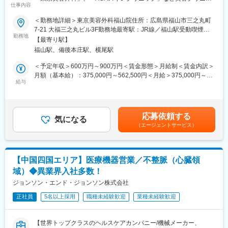
■同社の魅力：
仕事内容
クの総合的なコンサルティングを手がける会社】
・チームワーク：通常は1人で業務にあたることが多いですが、困
＜勤務地詳細＞東京美容外科福山院住所：広島県福山市三之丸町
ったときや先輩や上司がサポートしてくれるため安心して進めら
全国で100院以上の自由診療クリニックを展開する当社にて、
7-21 大福三之丸ビル3F勤務地最寄駅：JR線／福山駅受動喫煙対
れます。また、家族の急な体調不良や突発休の場合にも周囲が代
「東京美容外科」の売上増をミッションに、各業務をご担当頂き
勤務地
策：屋内全面禁煙変更の範囲：会社の定める事業所
理対応をしてくれる風土があり、チームワークが強みです。
【最寄り駅】
ます。
・働きやすい環境：2019年度の月間の平均残業は12.1時間です。
福山駅、備後本庄駅、横尾駅
東京美容外科（https://www.tkc110.jp/）
管理職における女性比率は63.6%、日経ウーマンの女性が活躍す
＜予定年収＞600万円～900万円＜賃金形態＞月給制＜賃金内訳＞
る会社「管理職登用度（2019年）」でも5位にランクインし、ラ
■業務内容：
月額（基本給）：375,000円～562,500円＜月給＞375,000円～
イフイベントの多い女性も活躍しやすい環境といえます。正社員
・西日本エリアでの現場対応
給与
562,500円＜昇給有無＞有＜残業手当＞有＜給与補足＞※経験・能
は転勤可能性はありますが、定期的にあるものではなく適性や希
・西日本エリアでの美容クリニックの売上、業績管理
力・年齢を考慮し決定いたします■賞与：年2回（7月、12月 昨
望に応じて配置しています。
・エリアマネージャーとの連携
年実績4ヶ月分）■昇給：年1回（4月）賃金はあくまでも目安の金
・美容整形オペトラブル対応
額であり、選考を通じて上下する可能性があります。月給(月額)は
変更の範囲：会社の定める業務
応募依頼する
・ドクターに関する各種対応
気になる
固定手当を含めた表記です。
（エージェントサービス）
・新規開院対応、不動産内覧等
・集客イベントやSNS等各種運用マネジメント
・学会調整対応
・その他資料作成、関連業務
【中国四国エリア】医療機器営業／不整脈（心臓領
ご経験や得意分野を中心にお任せいたします。
域）◆異業界入社多数！
■ポジションの特徴：
ジョンソン・エンド・ジョンソン株式会社
・他部署や担当エリアのドクター、ナース等とのやり取りが多い
正社員
5名以上採用
職種未経験歓迎
業種未経験歓迎
為、コミュニケーション能力を活かして業務遂行いただくことが
求められます。
・各業務を完遂するための責任感を持ち、柔軟な対応や思考力を
【世界トップクラスのヘルスケアカンパニー/機械メーカー、
活かして臨機応変な対応のできる方を求めています。