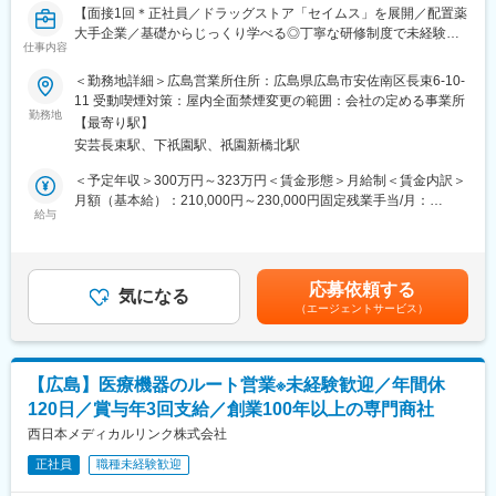
んの場合は、この機器をこう使うとよい」といった使い方まで含
【面接1回＊正社員／ドラッグストア「セイムス」を展開／配置薬
めてアドバイスをし、専門知識を活かしたコンサルティング型の
大手企業／基礎からじっくり学べる◎丁寧な研修制度で未経験の
仕事内容
営業です。
方も安心／残業20h＊直行直帰可】
また、治療や手術に立ち会い、医療スタッフの機器操作をサポー
＜勤務地詳細＞広島営業所住所：広島県広島市安佐南区長束6-10-
トします。
■職務内容：
11 受動喫煙対策：屋内全面禁煙変更の範囲：会社の定める事業所
担当エリアのお客様（個人宅や企業）へ訪問し、配置薬（お薬
勤務地
【最寄り駅】
■不整脈とは
箱）や健康食品の提案をお任せします。
安芸長束駅、下祇園駅、祇園新橋北駅
通常、心臓は一定のリズムで規則正しく動いていますが、そのリ
※既に、取引のあるお客様先を訪問するスタイルです。
ズムが遅くなったり、速くなったり、不規則になったりする状態
＜予定年収＞300万円～323万円＜賃金形態＞月給制＜賃金内訳＞
をまとめて「不整脈」と呼びます。
＜仕事の流れ＞
月額（基本給）：210,000円～230,000円固定残業手当/月：
配置薬や健康食品、サプリメントの使用頻度に合わせて、1～6ヵ
給与
35,796円～39,205円（固定残業時間22時間30分/月）超過した時
■研修制度
月に1回程度のペースでお客様宅を訪問
間外労働の残業手当は追加支給＜月給＞245,796円～269,205円
入社後は約3か月間、会社や製品について学ぶ研修を実施します。
※社用車（軽自動車）に乗ってお客様宅へ訪問をします。（1件あ
（一律手当を含む）＜昇給有無＞有＜残業手当＞有＜給与補足＞※
座学だけでなく、実際に製品を操作しながら基礎を身につけたう
たり20～30分程度）
年収は当社規定に基づき、年齢や経験に応じて決定します。・昇
応募依頼する
えで現場に配属されます。配属後も、上司・先輩のフォローや勉
気になる
給：年1回（4月）＜モデル給与＞※入社3年目平均基本給＋各種手
（エージェントサービス）
強会、年次・階層別研修など継続的な学びの機会があり、業界未
・配置薬や健康食品の期限管理
当＋業績連動給→総支給月額344,141円※業績連動給：月の予算達
経験の方も安心して成長できる環境です。
・使った分の配置薬を補充
成や売り上げに対して支払われます。賃金はあくまでも目安の金
※初期研修期間中は会社で手配するビジネスホテルに宿泊していた
・使用したお薬代金の集金
額であり、選考を通じて上下する可能性があります。月給(月額)は
だきます。
・健康相談、新商品・サービスのご提案 など
固定手当を含めた表記です。
【広島】医療機器のルート営業※未経験歓迎／年間休
120日／賞与年3回支給／創業100年以上の専門商社
■キャリアパス
※一部、新たに配置薬を置いていただくお客様への訪問がありま
マネージャー、本社部門など、長期的に多くのキャリアパスがご
す。
西日本メディカルリンク株式会社
ざいます。
└配置薬は無料でおけるので、お客様も抵抗なく置いてくれる製
正社員
職種未経験歓迎
例）GROWプログラム：短期間にて他部署の業務体験が可能／社
品です。
内公募制度：職種、セクター間の異動を行える制度