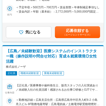
フォローやメンテナンスはサービスエンジニアが担当するため、
社で働く大きな魅力です。
営業に集中できる環境です。
＜予定年収＞500万円～700万円＜賃金形態＞年俸制補足事項なし
◎コンビニより店舗数が多い調剤業界
＜賃金内訳＞年額（基本給）：2,772,000円～5,000,000円固定残
＜具体的な業務内容＞
給与
調剤薬局は日本全国で約6.3万件あり、コンビニの数（約5.7万
業手当/月：61,000円～80,000円（固定残業時間30時間0分/月）超
◎訪問先：美容クリニック・皮膚科など
件）を上回ります。これらの調剤薬局の全店舗に必ず1台以上の分
過した時間外労働の残業手当は追加支給＜月額＞292,000円～
◎アポの取得方法：電話、メール（サービスエンジニアが訪問す
包機が導入されております。また、全国7千件以上ある病院にも必
496,666円（12分割）（一律手当を含む）＜昇給有無＞有＜残業
る時に同行するケースもあります）
ず分包機は導入されており、調剤機器業界は非常に規模の大きい
手当＞有＜給与補足＞■ご経験・ご年齢を考慮のうえ、当社規定に
応募依頼する
気になる
業界となります。その中で大手3社がほとんどのシェアを占めてい
基づき決定致します。■昇給：年1回■賞与：インセンティブ年4回
（エージェントサービス）
・顧客先への訪問・提案（メールや電話でアポイント取得）
るので、競合が少なく安定感のある業界です。
（1/4ずつを四半期ごとに支給。個人・会社の業績により増額あ
・機器の導入サポート
り）賃金はあくまでも目安の金額であり、選考を通じて上下する
・デモンストレーションや製品説明会の実施（医師・スタッフ向
変更の範囲：会社の定める業務
可能性があります。月給(月額)は固定手当を含めた表記です。
け）
【広島／未経験歓迎】医療システムのインストラクタ
・導入後のフォロー（一部手術の立ち会いあり）
ー職（操作説明や問合せ対応）育成＆就業環境◎女性
活躍
【担当商品について】
アザの除去といった治療から脱毛など美容にまで幅広く活用され
株式会社ノーザ
る、医療用レーザー機器
正社員
職種未経験歓迎
業種未経験歓迎
◎取扱機器の金額：平均1000万円～1500万円
◎製品ラインナップ多いため、様々な提案ができます。また、業
界シェアが高いため、営業しやすい製品です。
【正社員／医療事務や歯科衛生士、販売スタッフの入社実績あり
／未経験入社の社員活躍！感謝されるお仕事◎研修とOJTでサポ
【評価】
仕事内容
ートするので安心】
頑張った分は年4回支給されるインセンティブで評価します。
＜勤務地詳細＞広島支店住所：広島県広島市中区舟入町6-2 小島
■職務内容：
■入社後の流れ：
舟入ビル 8F勤務地最寄駅：広島電鉄線／土橋電停駅受動喫煙対