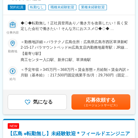
契約社員
転勤なし
職種未経験歓迎
業種未経験歓迎
◆◇◆転勤無し！正社員登用あり／働き方を改善したい！長く安
定した会社で働きたい！そんな方におススメ◎◆◇◆
仕事内容
【はじめに】
＜勤務地詳細＞パラテクノ広島住所：広島県広島市西区草津新町
当ポジションはサービスエンジニアと言われる、機械のメンテナ
2-15-17 パラマウントベッド㈱広島支店内勤務地最寄駅：JR線／
ンスを行う技術職となります。メンテナンススキルの市場価値は
勤務地
新井口駅受動喫煙対策：敷地内喫煙可能場所あり変更の範囲：会
【最寄り駅】
上昇の一途を辿っており、同社で得られるスキルも例外ではあり
社の定める事業所
商工センター入口駅、新井口駅、草津南駅
ません。完全未経験から市場価値を高める事ができる貴重な求人
となります。
＜予定年収＞345万円～368万円＜賃金形態＞月給制＜賃金内訳＞
月額（基本給）：217,500円固定残業手当/月：29,760円（固定残
【業務概要】
給与
業時間15時間0分/月）超過した時間外労働の残業手当は追加支給
パラマウントベッド社製品を中心とした医療用ベッドのメンテナ
＜月給＞247,260円（一律手当を含む）＜昇給有無＞有＜残業手
ンス作業、ベッドの使用方法説明や製品紹介等をお任せ致しま
当＞有＜給与補足＞■上記の上限年収は残業15時間/月をした場合
す。
の残業代と、日当を含む金額となっております。■賞与：年2回
応募依頼する
・パラマウントベッド株式会社製品（ベッド、車いす等）の修
気になる
（6月・12月）※平均2.25ヶ月／年（過去実績）※正社員登用後は
（エージェントサービス）
理・点検・清掃・保守及び事務作業
平均4.55ヶ月／年の支給となります。■規定に基づき宿泊料及び日
・ベッド、備品の個体調査及び事務作業
当支給■国内出張手当（月給とは別支給）賃金はあくまでも目安の
・実施した作業の自社システムへの入力
金額であり、選考を通じて上下する可能性があります。月給(月額)
・レンタル・リース既存契約先へのフォロー業務
は固定手当を含めた表記です。
NEW
・納入先への当社サービスの案内・提案による訪問
【広島 ※転勤無し】未経験歓迎＊フィールドエンジニア
・修理、点検、清拭、調査業務に関する資料や提案書等作成