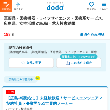
会員登録
ログイン
気になる
メニュー
医薬品・医療機器・ライフサイエンス・医療系サービス、
広島県、女性活躍
の転職・求人検索結果
188
条件で並び替え
件
現在の検索条件
[勤務地]広島県 [業種]医薬品・医療機器・ライフサイエンス・医療系サービス [詳細条件](会社・職場の環境)女性活躍
新着求人をいつでもチェック
条件の変更
この条件を保存
広島県
のみで募集中
NEW
【広島※転勤なし】未経験歓迎＊サービスエンジニア＜
契約社員＞◆業界No1世界的メーカー
パラテクノ株式会社