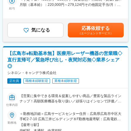
現場配属後は、OJTで独り立ちまでサポートその後も定期的なフ
義作成からシステム稼働までの導入支援、導入後のサポートまで
月額（基本給）：220,000円～279,124円その他固定手当/月：
ォローアップ研修や、専門性を高める継続研修、階層別研修など
を担っていただきます。顧客からも営業からも頼りにされる存在
給与
15,000円固定残業手当/月：36,720円～45,960円（固定残業時間
様々な研修をご用意しています。
です。
20時間0分/月）超過した時間外労働の残業手当は追加支給＜月給
＞271,720円～340,084円（一律手当を含む）＜昇給有無＞有＜残
【働きやすい制度と環境】
■当社の特徴
業手当＞有＜給与補足＞※上記年収は平均賞与を含む金額です。給
・ご自宅から1時間程度で通える施設をお任せする予定です。
応募依頼する
◎医療分野に貢献する分包機のパイオニア
気になる
与詳細は面接にて応相談。■昇給：年1回（4月）■賞与：年2回（6
・スーパーフレックスタイム制を導入しており、社員自身が業務
（エージェントサービス）
当社は医療・薬科機器やシステムの設計から製造、販売、メンテ
月・12月）※3～4ヶ月分（過去実績3.6ヶ月分）■年収例：・405万
のスケジュールに合わせて始業、就業時間を決めることができま
ナンスまでを行っています。今では調剤薬局関係者で当社を知ら
円（23歳／入社1年目）・450万円（30歳／入社8年目）賃金はあ
す。
ない方はおらず、調剤薬局でトップシェアクラスを誇り、非常に
くまでも目安の金額であり、選考を通じて上下する可能性があり
・5日間のリフレッシュ休暇制度や、時間単位で取得できる有給休
営業がしやすい環境となります。
ます。月給(月額)は固定手当を含めた表記です。
暇。
【広島市※転勤基本無】医療用レーザー機器の営業職◇
・産前産後休暇（妊娠中時短勤務あり）、子供が3歳になるまで取
直行直帰可／緊急呼び出し・夜間対応無◇業界シェア
◎医療過誤の防止に貢献
得できる育児休業、
◎
薬を小分けにして包む「分包機」、薬品や分量が正しいかチェッ
復帰後は短時間勤務制度の利用も可能。
クをする「監査支援装置」、患者様へどんな薬を提供したかを一
シネロン・キャンデラ株式会社
※育児休業から復帰し3ヶ月後に、育児補助支援金を給付。
括管理したり薬の飲み合わせをチェックする「調剤支援システ
※育児休業、時短勤務制度は入社～1年経過後から取得可能。
正社員
職種未経験歓迎
業種未経験歓迎
ム」等の製品で薬剤師の業務支援をしており、医療過誤の防止・
業務の効率化・患者様の待ち時間減少に役立っております。
変更の範囲：会社の定める業務
【営業に集中できる環境＆提案しやすい商品／豊富な製品ライン
◎人に優しい社風
ナップ！高額医療機器を取り扱い／頑張りはインセンで評価／業
当社の強みは、個々の社員の高い力量と、お客様への細やかな心
仕事内容
界未経験歓迎】
づかいです。お客様の要望や困りごとに対しては丁寧に向き合
い、社内の困りごとを抱えるメンバーには部署の垣根を超えて助
＜勤務地詳細＞広島サービスセンター住所：広島県広島市中区大
■職務内容：
け合う社風。社内外に対する「人に優しい」社風が良いサービス
手町2-7-10 広島三井ビルディング８F勤務地最寄駅：広島電鉄宇
当社が製造・販売する美容医療用レーザー機器の営業職としてご
勤務地
を生み出し、多くの調剤薬局からご支持をいただいております。
品線／ 袋町駅受動喫煙対策：屋内全面禁煙変更の範囲：会社の定
【最寄り駅】
活躍いただきます。営業は導入までをメインで担当し、アフター
世の中の役に立っているという確かな達成感を得られる点こそ当
める事業所（リモートワーク含む）
袋町駅、本通駅、中電前駅