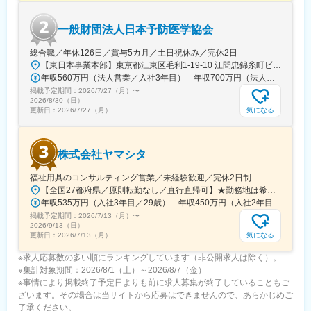
キルを習得します。
・入社1カ月以降 ： 慣れてきたら独り立ち。既存のお客様をメイ
一般財団法人日本予防医学協会
ンに訪問します。
総合職／年休126日／賞与5カ月／土日祝休み／完休2日
＜専門資格を取得できる＞
【東日本事業本部】東京都江東区毛利1-19-10 江間忠錦糸町ビル※訪問先からの直行直帰が可能です！＜アクセス＞・JR総武線（快速・各駅停車）／東京メトロ半蔵門線 錦糸町駅より徒歩5分・東京メトロ半蔵門線／都営新宿線 住吉駅より徒歩5分※受動喫煙対策:屋内全面禁煙
・入社後は、医薬品販売の専門知識を身につけるために、登録販
年収560万円（法人営業／入社3年目） 年収700万円（法人営業・チームリーダー／入社5年目）
売者資格を取得していただきます。社内の合格率は90％となって
掲載予定期間：
おり、研修を含めて会社が全面的にサポートします。
2026/7/27（月）
〜
2026/8/30（日）
・資格取得後は、資格手当として給与にも反映されます。
気になる
更新日：
2026/7/27（月）
変更の範囲：会社の定める業務
株式会社ヤマシタ
福祉用具のコンサルティング営業／未経験歓迎／完休2日制
【全国27都府県／原則転勤なし／直行直帰可】★勤務地は希望を考慮★拠点により車通勤OK※充足状況により、ご希望の勤務地での募集が終了している場合があります。※転居を伴う転勤の有無は、半年ごとに希望を伺い、選択いただけます。■東北■・宮城県（仙台市）■関東■・東京都（東京23区など）・神奈川県（横浜市など）・埼玉県（さいたま市など）・千葉県（千葉市など）・茨城県（水戸市）・栃木県（宇都宮市／足利市）・群馬県（前橋市）■東海■・愛知県（名古屋市／豊田市／豊橋市／小牧市）・静岡県（静岡市／浜松市／沼津市／焼津市／富士市）・岐阜県（岐阜市）・三重県（四日市市）■信越・北陸■・長野県（長野市）・山梨県（甲府市）・石川県（金沢市）・富山県（富山市）・福井県（福井市）■関西■・大阪府・兵庫県（神戸市／尼崎市／姫路市）・京都府（京都市）・奈良県（奈良市／天理市）・滋賀県（大津市／彦根市）・和歌山県（和歌山市／田辺市）■中国■・広島県（広島市）・岡山県（岡山市）■四国■・香川県（高松市）■九州■・福岡県（福岡市）
年収535万円（入社3年目／29歳） 年収450万円（入社2年目／26歳）
掲載予定期間：
2026/7/13（月）
〜
2026/9/13（日）
気になる
更新日：
2026/7/13（月）
※求人応募数の多い順にランキングしています（非公開求人は除く）。
※集計対象期間：2026/8/1（土）～2026/8/7（金）
※事情により掲載終了予定日よりも前に求人募集が終了していることもご
ざいます。その場合は当サイトから応募はできませんので、あらかじめご
了承ください。