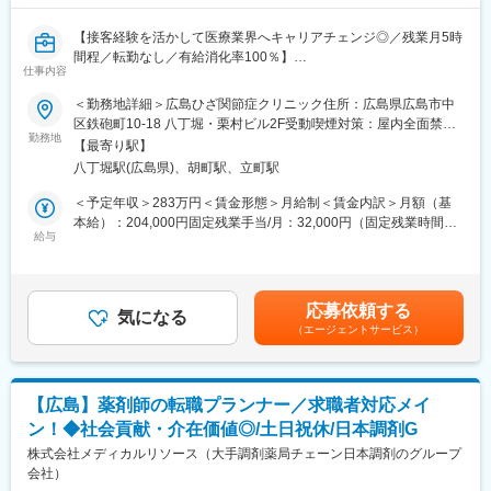
15：00 3件目に担当病院へ訪問
を聞くことで、お客様と信頼関係を築き、お客様の健康管理に貢
16：00 帰社・見積作成等
献することができます。
【接客経験を活かして医療業界へキャリアチェンジ◎／残業月5時
17：30 退勤
・「この薬すごく効き目があって良かったよ。」「こないだのリ
間程／転勤なし／有給消化率100％】
■組織構成（メディカル事業部）：
仕事内容
ンゴ酢美味しかった。ちょうどまた買おうと思ってたの。来てく
80名ほど所属しており、大学病院、総合病院、郊外の病院、開業
れてありがとう。」など、「ありがとう」という言葉が一番のや
【はじめに】
＜勤務地詳細＞広島ひざ関節症クリニック住所：広島県広島市中
医と病院やエリア毎にチームを分け、チーム制（1チーム約3～10
りがいです。
今回はコンシェルジュとして、患者様のカウンセリングやお問い
区鉄砲町10-18 八丁堀・栗村ビル2F受動喫煙対策：屋内全面禁煙
名程度）でそれぞれのクライアントのニーズに応えております。
合わせ対応、付随する事務業務をお任せします。完全予約制のた
勤務地
変更の範囲：会社の定める事業所
また、平均年齢も35歳程度で、メンバー同士協力し合い仕事を進
【最寄り駅】
変更の範囲：会社の定める業務
め、一人ひとりのゲストに寄り添った丁寧な対応が可能です。
めることが出来る環境です。
八丁堀駅(広島県)、胡町駅、立町駅
■入社後の流れ：
【業務内容】
＜予定年収＞283万円＜賃金形態＞月給制＜賃金内訳＞月額（基
入社日は就業規則・勤怠・会社全体の仕事の流れなど1日かけて入
・ゲストカウンセリング対応：お悩みや不安のヒアリング、治療
本給）：204,000円固定残業手当/月：32,000円（固定残業時間20
社研修を行い、約半年から1年かけて配属部署にてOJT研修（座学
プランのご案内。
給与
時間0分/月）超過した時間外労働の残業手当は追加支給＜月給＞
にて商品知識を習得・先輩社員と同行営業を行いながらノウハウ
・フロント業務：電話・メール問い合わせ対応、来院時の受付・
236,000円（一律手当を含む）＜昇給有無＞有＜残業手当＞有＜
を蓄積して頂きます）。取引先の医療機器メーカー様の勉強会を
会計。
給与補足＞※スキル・ご経験に応じて報酬を決定します。■昇給：
定期的に実施しておりますので、継続的に知識を付けることがで
・事務管理：日報作成、電子カルテのデータ管理、クリニック運
有■賞与：年2回（6月・12月）■インセンティブ：実績に応じて支
きる環境です。また、チーム制を採用しておりますので、社員教
応募依頼する
営のサポート。
気になる
給あり※賞与・インセンティブの金額は開示しておりません。賃金
育、緊急対応のフォロー等、社員が長期的に働けるよう体制を整
（エージェントサービス）
ひざの痛みで歩くことを諦めていたゲストが、再び自分の足で旅
はあくまでも目安の金額であり、選考を通じて上下する可能性が
えております。さらに、オフィス内装も改築（岡山本社・広島支
行に行けるようになる。私たちは、最先端の「再生医療」を通じ
あります。月給(月額)は固定手当を含めた表記です。
店のみ）し、オープンなコミュニケーションが取りやすい職場環
て、ゲストの人生の質（QOL）を劇的に向上させるサポーターで
境となっています。
す。
【広島】薬剤師の転職プランナー／求職者対応メイ
ン！◆社会貢献・介在価値◎/土日祝休/日本調剤G
【働き方】
変更の範囲：会社の定める業務
・転居を伴う転勤は発生しません。
株式会社メディカルリソース（大手調剤薬局チェーン日本調剤のグループ
・残業はほぼ発生いたしません。完全予約制できちんと予定を組
会社）