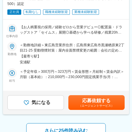
ど、従来の人工膝関節置換術やヒアルロン酸注入での治療とは異
※配属先の広島支店には営業6名、本ポジション4名（20～30代）
500）認定
なる、高水準かつ最先端の再生治療を提供しています。
が所属
正社員
転勤なし
職種未経験歓迎
業種未経験歓迎
変更の範囲：会社の定める業務
■業務の特徴
・内勤ですが顧客折衝の機会も多く、対人折衝力や課題解決力が
【お人柄重視の採用／経験ゼロから営業デビュー◎配置薬・ドラ
身につく！
ッグストア「セイムス」展開◎基礎から学べる研修／残業20h以
・単なるサポートだけでなく求職者に深く関わるため、人生の転
仕事内容
内＊直行直帰可・基本土日祝休み／面接1回】
機に関わり直接感謝の言葉をいただける！
＜勤務地詳細＞東広島営業所住所：広島県東広島市黒瀬楢原東2丁
・営業と共通の売上目標を持つため、実績次第で評価が得やすい
■職務内容：
目21-25 受動喫煙対策：屋内全面禁煙変更の範囲：会社の定める
環境。活躍次第で高い報酬を得られます！(賞与で最高評価を得た
既にお取引のある個人宅・法人のお客様を定期的に訪問し、配置
勤務地
事業所
方もいます)
【最寄り駅】
薬（救急箱）と健康食品の点検・補充・健康相談を行う営業で
安浦駅
す。
★社員インタビュー
「薬を売る」のではなく、「人として信頼される」営業であり、
＜予定年収＞300万円～323万円＜賃金形態＞月給制＜賃金内訳＞
https://www.medical-res.co.jp/recruit/culture/interview03/
お客様の体調や生活背景に寄り添い、感謝される仕事です。
月額（基本給）：210,000円～230,000円固定残業手当/月：
給与
35,796円～39,205円（固定残業時間22時間30分/月）超過した時
■研修
＜仕事の流れ＞
間外労働の残業手当は追加支給＜月給＞245,796円～269,205円
入社後はオリエンテーション(3日)、事業部研修(7日)、OJT研修等
配置薬や健康食品、サプリメントの使用頻度に合わせて、1～6ヵ
（一律手当を含む）＜昇給有無＞有＜残業手当＞有＜給与補足＞※
を用意。安心してご応募ください。eラーニング等、既存社員向け
月に1回程度のペースでお客様宅を訪問
年収は当社規定に基づき、年齢や経験に応じて決定します。・昇
の成長支援にも力を入れています。
応募依頼する
※社用車（軽自動車）に乗ってお客様宅へ訪問をします。（1件あ
気になる
給：年1回（4月）＜モデル給与＞※入社3年目平均基本給＋各種手
（エージェントサービス）
たり20～30分程度）
当＋業績連動給→総支給月額344,141円※業績連動給：月の予算達
■働く環境<離職率は業界平均を大きく下回る5％！腰を据えて活
・配置薬や健康食品の期限管理
成や売り上げに対して支払われます。賃金はあくまでも目安の金
躍可>
・使った分の配置薬を補充
額であり、選考を通じて上下する可能性があります。月給(月額)は
・残業は月30時間程
・使用したお薬代金の集金
固定手当を含めた表記です。
・有給取得率(2025年度実績75.7%)/産育休復帰者100％/土日祝休
・健康相談、新商品・サービスのご提案 など
さらに25件読み込む
み