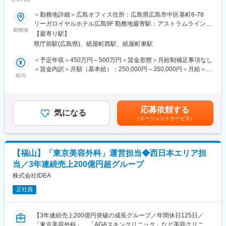
■職務内容：超高齢化社会に突入し、様々な疾病に対して患者さん
【当ポジションの魅力】
や私たちのQOLを向上させるべく新しい治療法を開発する必要が
＜勤務地詳細＞広島オフィス住所：広島県広島市中区基町6-78
■医療機関の創設に0から携わることができるため、完成した際の
あります。今回は治験を実施する際の被験者および医療機関のサ
リーガロイヤルホテル広島9F 勤務地最寄駅：アストラムライン線
やりがいや、社会貢献度は非常に高いポジションです。
ポートを担う治験コーディネーター（CRC）を募集しています。
勤務地
／県庁前駅受動喫煙対策：屋内全面禁煙変更の範囲：会社の定め
■地主や不動産業の方への営業から、ドクターへのコンサルティン
【最寄り駅】
・治験被験者である患者さんへの内容説明補助、ケア／相談
る事業所
グまで一貫して対応することができるため、提案力や課題分析力
県庁前駅(広島県)、紙屋町西駅、紙屋町東駅
・治験担当医師の補助
が身につきやすい業務です。
・検査／投薬スケジュール調整、治験データの管理 など
＜予定年収＞450万円～500万円＜賃金形態＞月給制補足事項なし
※職場は基本的に委託されている医療機関で、自宅からの直行直帰
＜賃金内訳＞月額（基本給）：250,000円～350,000円＜月給＞
【働きやすい就業環境】
です。
給与
250,000円～350,000円＜昇給有無＞有＜残業手当＞有＜給与補足
■ドクターとのアポイントは月に1～2回行われ、場合によっては
■やりがい：CRCは疾病を抱えた患者さんやそれを治療しようと
＞■賞与2回（昨年度実績：4.4ヶ月）賃金はあくまでも目安の金額
土曜日に対応いただくこともございます。（振休取得可）しか
奮闘する医師やスタッフなど携わる相手が多いです。現在治療法
であり、選考を通じて上下する可能性があります。月給(月額)は固
し、業務のスケジュールリング次第では、土日休みに調整してい
がなく苦しんでいる患者さんに対して薬を届けられ、最前線で治
定手当を含めた表記です。
ただけます。
応募依頼する
療にあたる医師やスタッフのサポートを行え、無事に治験が終了
気になる
■残業は20時間以内／年休121日となっており、ワークライフバラ
（エージェントサービス）
すれば喜びはひとしおです。
ンスを保ちやすい環境です。
■同社の教育体制：同社は同業他社からだけはでなく、看護師や薬
※中国、四国エリアの担当となり出張が発生しやすいですが、スケ
剤師、臨床検査技師などから未経験で転職してくる方も多く、教
ジュールを自由に組み立てられます。
育体制を充実させています。入社は原則偶数月と決まっており、
【福山】「東京美容外科」運営担当◆西日本エリア担
同期入社者とともに2週間弱本社にて集合研修を行います。会社の
変更の範囲：会社の定める業務
当／3年連続売上200億円超グループ
ことや業務を遂行する上で必要な法令から実務まで座学やロープ
レを交えながら学んでいきます。その後、各拠点に配属され業務
株式会社IDEA
を引継ぎながらOJT担当者とともに医療機関へ同行するなど、
正社員
徐々に業務を慣れていきます。確認テストやチェックシートを用
いながら習熟度を測り、1年程度で一人で担当を持てるようになり
ます。その後も定期的に中途入社者に対してフォローを行う体制
【3年連続売上200億円突破の成長グループ／年間休日125日／
が整っています。
「東京美容外科」、「AGAスキンクリニック」など美容クリニッ