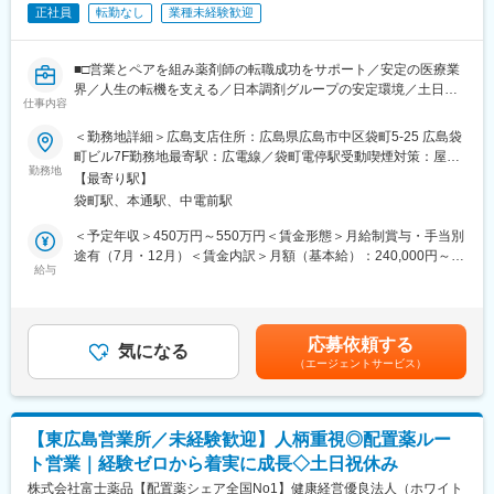
んで診療を行っているため、基本定時退社です。
正社員
転勤なし
業種未経験歓迎
・有給取得率100％でお休みを取りやすいです◎
・産休育休の取得・復帰実績も多数あり、ライフイベントを大切
にしながら長期就業が叶います◎
■□営業とペアを組み薬剤師の転職成功をサポート／安定の医療業
界／人生の転機を支える／日本調剤グループの安定環境／土日祝
【魅力ポイント】
仕事内容
休み□■
◆注目度の高い再生医療を支えるやりがい
■概要
＜勤務地詳細＞広島支店住所：広島県広島市中区袋町5-25 広島袋
メディアでも注目される最先端の再生医療を提供。患者様の「も
同社は薬局大手チェーン日本調剤グループで、医療・ヘルスケア
町ビル7F勤務地最寄駅：広電線／袋町電停駅受動喫煙対策：屋内
う一度歩きたい」「以前の生活を取り戻したい」という想いを支
領域の人材事業を展開しています。今回は主力事業の薬剤師事業
勤務地
全面禁煙変更の範囲：会社の定める事業所（リモートワーク含
える、社会貢献性の高い仕事です。
【最寄り駅】
部でリクルーティング職(転職プランナー)の募集を行います。営業
む）
袋町駅、本通駅、中電前駅
職とペアを組み、2人3脚で薬剤師の転職を支援していくポジショ
◆未経験でも安心の教育体制
ンです。
＜予定年収＞450万円～550万円＜賃金形態＞月給制賞与・手当別
プリセプター制度（教育担当）とOJTを通じて、入職後約4ヶ月か
途有（7月・12月）＜賃金内訳＞月額（基本給）：240,000円～
けて段階的にサポート。
■業務内容
給与
300,000円＜月給＞240,000円～300,000円＜昇給有無＞有＜残業
医療業界未経験の方でも、安心して知識やスキルを身につけられ
転職先を決める最終フォローは営職が行いますが、それ以外はペ
手当＞有＜給与補足＞■毎年4月に定期昇給あり■賞与年2回(７月
ます。
アで相談しながら、転職成功に向けて柔軟に求職者のサポートを
12月)■月給例：300,000円～(月30時間の残業代・住宅手当込み))※
進めていきます。対応する求職者は月15名程で、メイン業務は
上記想定年収は、残業代30Hを含んだモデルです。残業代は1分単
◆チームで支え合う評価制度
応募依頼する
「電話での顧客折衝」です。
気になる
位で支給します賃金はあくまでも目安の金額であり、選考を通じ
個人ノルマはなく、チーム全体で目標達成を目指す「共創スタイ
（エージェントサービス）
ペアの営業職と共通の売上予算をもち、以下業務をご担当いただ
て上下する可能性があります。月給(月額)は固定手当を含めた表記
ル」。チーム目標達成に応じたインセンティブや年2回の賞与があ
きます。
です。
り、日々の頑張りをしっかり還元します。
・求職者(薬剤師)登録時のファーストコンタクト：電話にて希望条
件ヒアリング、情報提供
【当社について】
【東広島営業所／未経験歓迎】人柄重視◎配置薬ルー
・求職者フォロー：求人連絡や状況確認、面接対策アドバイス、
ひざの関節痛を専門とするクリニックを運営しており、脂肪幹細
ト営業｜経験ゼロから着実に成長◇土日祝休み
医療機関への人材提案
胞を使用した再生医療・血液を使用して侵襲性を抑えた治療な
・事務サポート：求職者/医療機関の情報データ入力、更新
株式会社富士薬品【配置薬シェア全国No1】健康経営優良法人（ホワイト