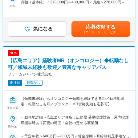
研修・使用方法トレーニングを実施する
月額（基本給）：278,000円～400,000円＜月給＞278,000円～
少数精鋭で、社員間の距離が近く相談しやすい雰囲気です。
・CERECの設置をサポートする
給与
400,000円＜昇給有無＞有＜残業手当＞有＜給与補足＞※給与詳細
平均勤続年数は15年以上と定着率も高く、安心して長く働けま
・展示会/セミナーを実施する
は経験・能力・スキルに応じ、選考の過程を通じて決定します※上
す。
・顧客に対して、弊社のCEREC以外の製品について購入を促進す
記年収は、インセンティブ賞与を含んだ金額になります。賃金は
る。
あくまでも目安の金額であり、選考を通じて上下する可能性があ
応募依頼する
■働き方
※直行直帰
気になる
ります。月給(月額)は固定手当を含めた表記です。
・土日祝休みでプライベート充実
（エージェントサービス）
※売上数値目標はありません
・残業は月平均20時間以内
※電話やオンラインも活用しながら、1日あたり4～5件程度のクリ
・夜勤なし、緊急呼び出しも少なめ
ニックを訪問していただきます。
・直行直帰OKで効率的な働き方が可能
※日帰・宿泊出張が発生します。頻度はお住まいにより異なりま
NEW
す。
【広島エリア】経験者MR（オンコロジー）◆転勤なし
■キャリアパス
サービスエンジニアとして専門性を高めるプロフェッショナル
■取扱製品：
可／領域未経験も歓迎／豊富なキャリアパス
職、またはマネジメント職へのステップアップが可能。希望に応
「CEREC（セレック）」…歯科用CAD／CAMシステム
フラームジャパン株式会社
じて管理部門への異動も選択できます。
セラミック治療を即日で提供できる機器であり、口腔内の様子を
正社員
転勤なし
3D画像化できます。3D画像化したものから、歯と同じ色をしたセ
■企業魅力
ラミックブロックを削り出し、歯を形成することができます。今
高齢化に伴い需要が高まる介護用特殊入浴装置のリーディングカ
最も歯科業界で注目を集めるデジタル機器です。
【領域未経験からオンコロジー領域を経験できる◎／勤務地固
ンパニー。
定・転勤なしも可／ブランク・MR資格失効も応募可】
介護現場の人手不足解消に貢献する製品を提供し、社会的意義の
■当社の特徴：
仕事内容
高い事業を展開しています。
【幅広い製品ラインナップを揃える総合歯科メーカー】
【はじめに】
デンタルソリューションカンパニーであるデンツプライシロナの
＜勤務地詳細＞広島エリア住所：広島県 受動喫煙対策：屋内喫煙
今回は、オンコロジー領域を担当いただくMRを募集します。MR
総合的なソリューション製品には、消耗品、装置、テクノロジ
可能場所あり変更の範囲：会社の定める事業所
資格が失効している方やブランクがある方も応募いただけます。
勤務地
ー、専門製品におよぶ主要な製品ブランドがあります。
歯科クリニック等で利用されているありとあらゆる製品ラインナ
＜予定年収＞600万円～800万円＜賃金形態＞月給制補足事項なし
【業務内容】