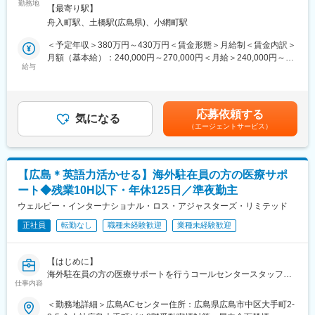
当社の医療システムを導入している歯科医院のスタッフへ、シス
勤務地
・入社後、1週間程度をかけて業界や製品についての知識を学ぶた
策：敷地内全面禁煙変更の範囲：会社の定める事業所
【最寄り駅】
テムの操作方法などの説明・指導するインストラクターとしてご
めの座学研修を用意しています。
舟入町駅、土橋駅(広島県)、小網町駅
活躍いただきます。
・その後、先輩社員に同行し、OJTで業務を身に付けていきま
す。
＜予定年収＞380万円～430万円＜賃金形態＞月給制＜賃金内訳＞
（具体的な業務）
※半年程度をかけてじっくり一人前になっていただきますので、未
月額（基本給）：240,000円～270,000円＜月給＞240,000円～
・当社製品の操作説明
給与
経験の方も安心して活躍いただけます。
270,000円＜昇給有無＞有＜残業手当＞有＜給与補足＞昇給/年1回
・導入前後のアフターサポート（お問合せ対応・設定変更など）
※入社後3が月間は予算がつきません。
（4月）、賞与/年2回（7月、12月）※ご経験やスキル、年齢に応
・操作説明時の資料作成
じて当社規定を基に判断致します。※残業代は100％支給、みなし
※歯科医院への訪問は、週3～4日程度。1日あたりの訪問数は2～3
■魅力点：
残業の設定はありません。賃金はあくまでも目安の金額であり、
応募依頼する
件程度。
気になる
発展途上の組織であるため、販促資料作成や、業務改善提案な
選考を通じて上下する可能性があります。月給(月額)は固定手当を
（エージェントサービス）
※電話や遠隔操作で対応可能な場合は、オフィスでの対応となりま
ど、自発的に動ける環境です。
含めた表記です。
す。
■働き方：
・お客様：歯科医院のドクターや歯科衛生士、事務スタッフ
・残業時間：全社平均15h程度
【広島＊英語力活かせる】海外駐在員の方の医療サポ
・担当するシステム：電子カルテや会計システム、受付システム
※会社として、30時間を超えないように管理しております。
ート◆残業10H以下・年休125日／準夜勤主
など
・緊急呼び出し・夜間対応なし（サービスエンジニアが対応しま
ウェルビー・インターナショナル・ロス・アジャスターズ・リミテッド
す）
※インストラクターは、20～40代の社員が在籍しております。
・直行直帰可
正社員
転勤なし
職種未経験歓迎
業種未経験歓迎
※当社社員の25.3％がインストラクター職で、一番割合の大きい職
・転勤基本なし
種となります。
■当社について：
【はじめに】
■入社後の流れ：
医療用レーザー機器業界の中で長い歴史を持ち、米国本社から直
海外駐在員の方の医療サポートを行うコールセンタースタッフを
・入社後1か月は支店にて座学研修です。自社製品の使用方法や保
仕事内容
輸入した製品を日本法人として販売しています。確かな品質と豊
募集します。会員様からのお問合せに対して、医療サポート（病
険制度など、業務に必要な知識を一から説明致します。
富なラインナップを武器に、国内でも多くの医療機関に導入され
院の予約手配等）を行う業務です。日本語と英語を使用するの
＜勤務地詳細＞広島ACセンター住所：広島県広島市中区大手町2-
・現場配属後は、先輩社員の同行から始めます。
ています。
で、英語が得意な方大歓迎です！