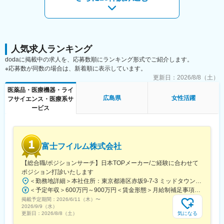
・ショートワーキングデー（1日のうち8時間以下の勤務日を月2
※一部、新たに配置薬を置いていただくお客様への訪問がありま
～4回取得推奨）
す。
・薬剤費補助制度：日本調剤の薬局で調剤した薬代の負担
└配置薬は無料でおけるので、お客様も抵抗なく置いてくれる製
・自己啓発補助費：自己啓発費用を3万円/年まで負担
品です。
人気求人ランキング
変更の範囲：会社の定める業務
■キャリアパス／評価体制
dodaに掲載中の求人を、応募数順にランキング形式でご紹介します。
（1）キャリアパス
※応募数が同数の場合は、新着順に表示しています。
・社員 → 主任 → 所長 → 課長 → 部長と着実にステップアップが
更新日：
2026/8/8（土）
可能です。
医薬品・医療機器・ライ
・昇給1回／最短3年で営業所所長になった実績あり
広島県
女性活躍
フサイエンス・医療系サ
・年功序列ではなく、実績と姿勢を見て判断
ービス
努力やプロセスもしっかり評価される制度があります。
（2）半期ごとの評価で、頑張りが収入に反映
・評価は半年ごとに実施
富士フイルム株式会社
・個人成績をもとに、業績連動給として毎月の給与に上乗せ
最初は思うように数字が出なくても、続けていく中で評価が積み
【総合職/ポジションサーチ】日本TOPメーカー/ご経験に合わせて
上がる仕組みになっています。
ポジション打診いたします
＜勤務地詳細＞本社住所：東京都港区赤坂9-7-3 ミッドタウン・ウェスト勤務地最寄駅：東京メトロ日比谷線／都営大江戸線／六本木駅受動喫煙対策：敷地内全面禁煙
■研修制度：
＜予定年収＞600万円～900万円＜賃金形態＞月給制補足事項なし＜賃金内訳＞月額（基本給）：300,000円～500,000円＜月給＞300,000円～500,000円＜昇給有無＞有＜残業手当＞有賃金はあくまでも目安の金額であり、選考を通じて上下する可能性があります。月給(月額)は固定手当を含めた表記です。
・入社直後～2週間 ： OJT形式で、薬の種類や成分など基礎知識
掲載予定期間：
を身につけます。
2026/6/11（木）
〜
2026/9/9（水）
・入社2週間～1カ月 ： 先輩社員に同行し、仕事の流れを学びま
気になる
更新日：
2026/8/8（土）
す。「会話のコツ」や「商品のご案内方法」といった実践的なス