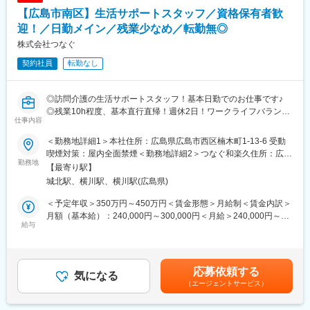
・TV利用申し込み受付
変更の範囲：会社の定める業務
【広島市南区】生活サポートスタッフ／資格保有者歓
※病院によって業務内容が異なります
迎！／日勤メイン／残業少なめ／転勤無◎
【一日の流れ】
株式会社つなぐ
病院毎に業務が異なりますので、1例として記載いたします。
契約社員
転勤なし
8:30~9:00
（1）事務所開錠、退院情報を病院から入手して、1日の作業を確
認。 （2）床頭台清掃リスト・TV利用申込者リストを印刷。
◎訪問介護の生活サポートスタッフ！基本日勤でのお仕事です♪
9:00~17:00（休憩：12:00～13:00）
◎残業10h程度、基本直行直帰！週休2日！ワークライフバランス
（3）パラマウントベッド製品の修理・保守管理。 （4）床頭
仕事内容
が整います！
台、TV、冷蔵庫等の保守管理。
◎資格手当や家族手当など福利厚生充実！
17:00~17:20
＜勤務地詳細1＞本社住所：広島県広島市西区楠木町1-13-6 受動
（5）業務引き継ぎ書作成。 （6）その他残務処理
喫煙対策：屋内全面禁煙＜勤務地詳細2＞つなぐ和楽久住所：広島
■募集背景：
勤務地
県広島市西区己斐中1丁目10-10-12 受動喫煙対策：屋内全面禁煙
【最寄り駅】
2007年の設立以来、「訪問介護」「サービス付き高齢者住宅の運
【上記（1）～（6）の所要時間】
＜勤務地詳細3＞つなぐ和楽久住所：広島県広島市西区己斐中1丁
城北駅、横川駅、横川駅(広島県)
営」「居宅介護支援」「スクールでの人材育成」といった介護に
（1）25分程度 （2）5分程度
目10-10-12 受動喫煙対策：屋内全面禁煙変更の範囲：会社の定め
関する4つの事業を手がけている当社。広島県内では数少ない重度
（3）修理1台あたり30分程度 （4）保守点検1台あたり20分程度
る事業所
＜予定年収＞350万円～450万円＜賃金形態＞月給制＜賃金内訳＞
の障がいがある方の受け入れも行なえる事業所として、クチコミ
（5）10分程度 （6）30分程度
月額（基本給）：240,000円～300,000円＜月給＞240,000円～
やご紹介を通して数多くのご依頼が寄せられています。
給与
300,000円＜昇給有無＞有＜残業手当＞有＜給与補足＞■賞与：あ
現在、ご予約数の増加に伴い、新しい受け入れが難しくなってい
【出勤時間に関して】
り■昇給：あり賃金はあくまでも目安の金額であり、選考を通じて
る状況です。そこで今回、より多くの方に介護サービスをご提供
基本的には9:00出勤なりますが、
上下する可能性があります。月給(月額)は固定手当を含めた表記で
するため、訪問介護スタッフを増員することになりました。是非
常駐先の契約形態や、業務内容によっては、8:30出勤になる場合
す。
応募依頼する
ご応募ください。
気になる
もあります。その際は、所定労働時間は変わらず7時間20分
（エージェントサービス）
（16:50終業）、所定時間を超えた勤務は残業として換算されま
■業務内容：
す。