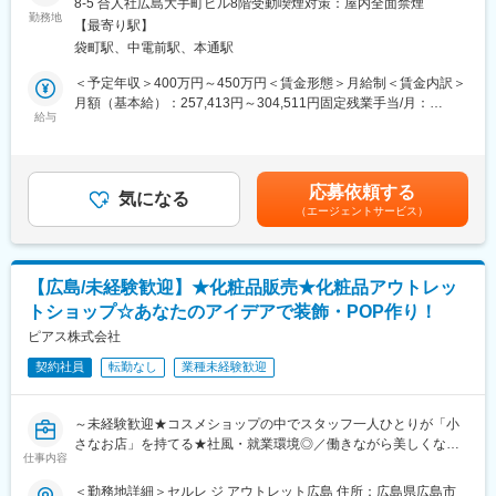
8-5 合人社広島大手町ビル8階受動喫煙対策：屋内全面禁煙
・簡単な業務が1人でできるようになるまでに、約4か月ほど。完
勤務地
全な独り立ちまでは1年程度かかります。
【最寄り駅】
変更の範囲：会社の定める業務
【業務内容】
袋町駅、中電前駅、本通駅
■お問い合わせ対応業務（準夜勤帯は主にメール対応、電話は1日
★ほとんどの先輩社員の方が未経験から入社しており、困ったと
10件程度）
＜予定年収＞400万円～450万円＜賃金形態＞月給制＜賃金内訳＞
きは周囲の先輩社員が親身に相談に乗ってくれますので、経験、
・病気やケガの際の受付及び病院手配（電話・メール対応）
月額（基本給）：257,413円～304,511円固定残業手当/月：
知識がなくても安心して業務をキャッチアップいただけます。
・医療や保険に関するご相談への対応
給与
59,587円～70,489円（固定残業時間30時間0分/月）超過した時間
また、毎月、保険改正内容やシステム不具合の共有などの情報共
・お問い合わせ内容を社内の関連部署や、現地担当者へ引き継ぎ
外労働の残業手当は追加支給＜月給＞317,000円～375,000円（一
有も行っています。
対応
律手当を含む）＜昇給有無＞有＜残業手当＞有＜給与補足＞※スキ
■事務業務
ル・経験を考慮した上で年収を決定いたします。■昇給：有■残業
■働き方：
応募依頼する
・お問い合わせ内容をセールスフォースへ登録
気になる
代について、固定残業超過分は別途支給いたします。賃金はあく
・残業10h程度（残業代100％支給）
（エージェントサービス）
・医療機関への予約手配（メールでのやり取り、英語使用）
までも目安の金額であり、選考を通じて上下する可能性がありま
・年休日125日／基本的に土日祝休
す。月給(月額)は固定手当を含めた表記です。
・フルフレックス制度
【おすすめポイント】
└ご自身のスケジュールに合わせて、早く業務終了するを作るな
■やりがい：
ど、仕事とプライベートの両立がしやすい環境です。
【広島/未経験歓迎】★化粧品販売★化粧品アウトレッ
英語力を活かして、お客様の医療サポート業務に携わっていただ
・有給取得率：68.5%(2025年度実績)
トショップ☆あなたのアイデアで装飾・POP作り！
きます。病院予約に関するご相談やお問い合わせ対応を通じて、
会員様が安心して医療サービスを受けられるよう支援する、社会
ピアス株式会社
■当社について：
貢献性の高いお仕事です。
1979年に歯科用レセプトシステムのソフトウェアメーカーとして
契約社員
転勤なし
業種未経験歓迎
■働き方：
創業。同社製品の研究開発から販売・保守、導入サポートまでを
月の残業時間は平均10時間以下、年間休日は125日（完全週休2日
一貫して手掛ける歯科医療情報システムの総合ソフトウェアメー
制）と、プライベートとの両立がしやすい勤務環境です。勤務終
カーです。
～未経験歓迎★コスメショップの中でスタッフ一人ひとりが「小
了後はタクシーでの帰宅も可能なため、安心して働けます。
さなお店」を持てる★社風・就業環境◎／働きながら美しくなれ
■自由度：
仕事内容
変更の範囲：会社の定める業務
る☆彡～
髪型や服装に制限はなく、正社員として勤務しながらも自分らし
＜勤務地詳細＞セルレ ジ アウトレット広島 住所：広島県広島市
いスタイルでお仕事をしていただけます。