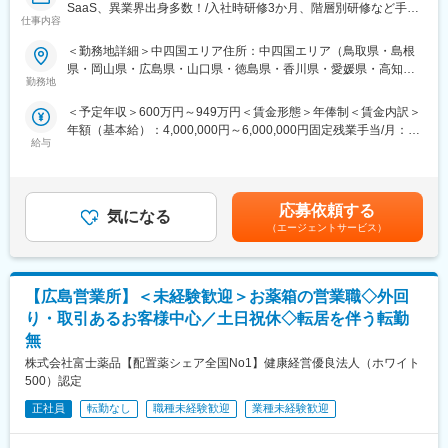
SaaS、異業界出身多数！/入社時研修3か月、階層別研修など手厚
仕事内容
い研修体制/キャリアパス充実/圧倒的な製品力/業界トップシェア
変更の範囲：会社の定める業務
の製品多数/インセンティブ制度/入社想定日：2026年9月1日】
＜勤務地詳細＞中四国エリア住所：中四国エリア（鳥取県・島根
県・岡山県・広島県・山口県・徳島県・香川県・愛媛県・高知
★ 自分の提案が、患者さんの命や健康を支えることにつながる仕
勤務地
県）を担当 ※詳細は入社後に決定受動喫煙対策：屋内全面禁煙変
事です
更の範囲：会社の定める事業所
＜予定年収＞600万円～949万円＜賃金形態＞年俸制＜賃金内訳＞
★ 年齢や性別、入社年数に関係なく、主体的に活躍できる環境で
年額（基本給）：4,000,000円～6,000,000円固定残業手当/月：
す
給与
50,000円～65,000円（固定残業時間20時間0分/月）超過した時間
★ 研修制度が充実しており、医療機器営業として成長したい方に
外労働の残業手当は追加支給＜月額＞383,333円～565,000円（12
最適な環境です
分割）（一律手当を含む）＜昇給有無＞有＜残業手当＞有＜給与
■業務詳細
補足＞※ご経験やスキルを考慮し決定いたします。※上記年収はイ
医師や医療従事者に対して、循環器内科、不整脈領域における製
応募依頼する
気になる
ンセンティブを含む金額です。賃金はあくまでも目安の金額であ
品の提案営業を行っていただきます。
（エージェントサービス）
り、選考を通じて上下する可能性があります。月給(月額)は固定手
＜具体的な業務例＞
当を含めた表記です。
・担当製品の提案、技術サポート（手術の立会いあり）
・最新の医療関連情報の提供、医療機関へのサポート
【広島営業所】＜未経験歓迎＞お薬箱の営業職◇外回
・販売代理店へのサポート
・各種学会への参加
り・取引あるお客様中心／土日祝休◇転居を伴う転勤
＜担当エリア＞
無
全国の各拠点に配属の可能性がございます。ご希望の勤務地を考
株式会社富士薬品【配置薬シェア全国No1】健康経営優良法人（ホワイト
慮の上、決定いたします。
500）認定
■担当製品
正社員
転勤なし
職種未経験歓迎
業種未経験歓迎
心臓のリズム異常（不整脈）を治療する医療機器を、医師に提
案・サポートします。ただ製品を売るのではなく、「この患者さ