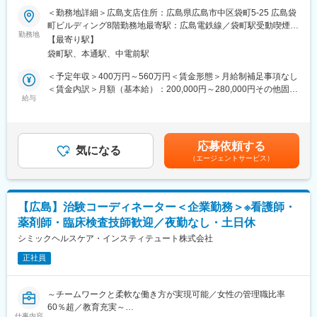
重要で、高いシェアも持っているなど、医療現場のお客様から高
境◎】
＜勤務地詳細＞広島支店住所：広島県広島市中区袋町5-25 広島袋
く評価されています。検査だけに留まらず、臨床医へのフィード
町ビルディング8階勤務地最寄駅：広島電鉄線／袋町駅受動喫煙対
バックまで一貫して携わることができるのも大きなやりがいで
【業務内容】
勤務地
策：屋内全面禁煙変更の範囲：会社の定める事業所
す。また、目標達成率だけでなく、会社として定めている注力製
【最寄り駅】
調剤薬局業界のリーディングカンパニーである当社にて、主に新
品に対してのインセンティブなどもあります。
袋町駅、本通駅、中電前駅
規店舗開局に向けた店舗開発提案・医師への開業支援業務をご担
当いただきます。
＜予定年収＞400万円～560万円＜賃金形態＞月給制補足事項なし
■バックアップ体制：製品担当のマーケや学術チームもいるので、
※職種未経験でも挑戦できるポジションです！
＜賃金内訳＞月額（基本給）：200,000円～280,000円その他固定
一緒に同行してサポートなども可能です。商談内容やステークホ
給与
手当/月：45,000円＜月給＞245,000円～325,000円＜昇給有無＞
ルダーを意識して社内のリソースを活用しながら進めていくこと
【業務詳細】
有＜残業手当＞有＜給与補足＞※時間外手当月10時間を含んだ想
が可能です。
（1）病院の理事長、院長、事務長、薬局長といった方々を訪問、
定年収■賞与：年2回 (7月、12月)■昇給：年1回（4月）※ 月給の
面談し処方箋の院外化やその他当社サービスに関わる提案活動を
5ヶ月分相当■各種手当：住宅手当、資格手当、家族手当、営業手
変更の範囲：会社の定める業務
応募依頼する
実施。 （2）都市部を中心
気になる
当 等賃金はあくまでも目安の金額であり、選考を通じて上下す
（エージェントサービス）
とした医療ビルやモール構築に向け市場調査（候補地選定）、不
る可能性があります。月給(月額)は固定手当を含めた表記です。
動産関連交渉、入居医師誘致活動等を実施。 （3）既存店舗の土
地や建物オーナーとの賃貸借契約更新の交渉や不動産の維持管理
業務等。
【広島】治験コーディネーター＜企業勤務＞※看護師・
薬剤師・臨床検査技師歓迎／夜勤なし・土日休
【組織構成／研修フォロー体制】
■広島支店にはベテラン社員が2名在籍しており、エリア分けをし
シミックヘルスケア・インスティテュート株式会社
ながら業務を行っていただきます。
正社員
■まずは、2～3か月先輩社員とともに同行して業務を覚えていた
だきます。その後も重要な商談交渉などは先輩も同席いただけま
す。最終的には2～2年かけて業務を習得していただきますので、
～チームワークと柔軟な働き方が実現可能／女性の管理職比率
未経験でもご安心ください。
60％超／教育充実～
仕事内容