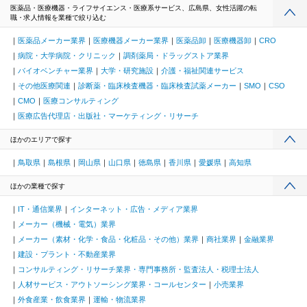
医薬品・医療機器・ライフサイエンス・医療系サービス、広島県、女性活躍の転
職・求人情報を業種で絞り込む
医薬品メーカー業界
医療機器メーカー業界
医薬品卸
医療機器卸
CRO
病院・大学病院・クリニック
調剤薬局・ドラッグストア業界
バイオベンチャー業界
大学・研究施設
介護・福祉関連サービス
その他医療関連
診断薬・臨床検査機器・臨床検査試薬メーカー
SMO
CSO
CMO
医療コンサルティング
医療広告代理店・出版社・マーケティング・リサーチ
ほかのエリアで探す
鳥取県
島根県
岡山県
山口県
徳島県
香川県
愛媛県
高知県
ほかの業種で探す
IT・通信業界
インターネット・広告・メディア業界
メーカー（機械・電気）業界
メーカー（素材・化学・食品・化粧品・その他）業界
商社業界
金融業界
建設・プラント・不動産業界
コンサルティング・リサーチ業界・専門事務所・監査法人・税理士法人
人材サービス・アウトソーシング業界・コールセンター
小売業界
外食産業・飲食業界
運輸・物流業界