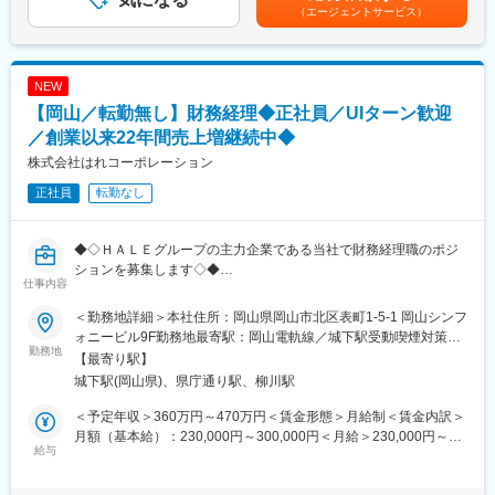
（エージェントサービス）
・人事管理
■研修／フォロー体制：
・給与計算
入社後、約1年をかけて研修・OJT制度を完備。座学研修と先輩社
・各種規定整備
員との同行で、着実に力をつけることができます。戦略的な営業
・各種社会保険手続き
NEW
活動を通じて、医師との折衝やデータ分析のスキルも磨かれま
・電話対応、来客対応 等
【岡山／転勤無し】財務経理◆正社員／UIターン歓迎
す。
■組織構成：
／創業以来22年間売上増継続中◆
変更の範囲：会社の定める業務
総務人事課7名（男性5名、女性2名）
株式会社はれコーポレーション
正社員
転勤なし
■グループの特徴：
・岡山シンフォニービルが本社です。
・東北から九州まで全国87か所の事業所。
◆◇ＨＡＬＥグループの主力企業である当社で財務経理職のポジ
・景気に左右されないストックビジネスで創業以来22年間売上増
ションを募集します◇◆
を継続中
仕事内容
◎創業以来22年間売上増継続中
・売り上げ105億円／社員数約1,100名
◎景気に左右されないストックビジネス
＜勤務地詳細＞本社住所：岡山県岡山市北区表町1-5-1 岡山シンフ
◎グループ法人7社を支えるポジションです。
＜勤務場所について＞
ォニービル9F勤務地最寄駅：岡山電軌線／城下駅受動喫煙対策：
◎経験に合わせて、業務をお任せ
勤務地
本社は岡山のランドマークである岡山シンフォニービルの9階。
屋内喫煙可能場所あり変更の範囲：無
【最寄り駅】
◎全国87拠点展開！！
シンフォニービルをぐるりと囲む大きな窓からは、岡山のまちを
城下駅(岡山県)、県庁通り駅、柳川駅
◎転勤なし
一望でき、開放的な気分で働けます。
◎30代社長であり、会社と共に成長いただける方を募集しま
日本三大庭園の一つ後楽園内にある岡山城もオフィス内から見え
＜予定年収＞360万円～470万円＜賃金形態＞月給制＜賃金内訳＞
す！！
ます。
月額（基本給）：230,000円～300,000円＜月給＞230,000円～
給与
・シンフォニービル1階にコンビニ、書店あり。
300,000円＜昇給有無＞有＜残業手当＞有＜給与補足＞■昇給：年
■業務内容：
・近くには、商店街・百貨店・銀行・郵便局があり便利です。
1回■賞与：年2回賃金はあくまでも目安の金額であり、選考を通
グループ法人7社（売上100億円）を管理する経理業務全般