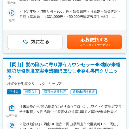
問介護事業を提供する当社にて、複数の都道府県を束ねたブロッ
勤務地
その中で他部署への異動も自己申告し上長と相談できる機会とな
クの運営と責任売り上げの管理業務をお任せするブロックマネー
っておりますので、他部署でのキャリアパスも可能性あります
＜予定年収＞700万円～800万円＜賃金形態＞月給制＜賃金内訳＞
ジャー候補を募集します。
（キャリア申告制度、社内公募制度）。
月額（基本給）：331,000円～450,000円固定残業手当/月：
★下記インタビューをぜひご覧ください！
給与
120,000円（固定残業時間45時間0分/月）超過した時間外労働の
https://eustylelab.co.jp/features/vol1
■当社について
残業手当は追加支給＜月給＞451,000円～570,000円（一律手当を
共立製薬は社員一人ひとりが「動物と人の進む道を創る」をミッ
含む）＜昇給有無＞有＜残業手当＞有＜給与補足＞■年1回の査定
【業務内容】
ションに掲げ、動物の健康と日本の食の安全・安心に貢献してい
有■賞与：年2回※前職給与を考慮※経験・スキル・スタートポジシ
・部門の運営、売上管理
応募依頼する
ます。
気になる
ョンにおいて異なる※評価により昇格・昇給あり※エリアにより地
・営業活動
（エージェントサービス）
動物用医薬品業界にて高いシェアを誇り、世界での企業トップ10
域加算手当分が異なる※時間外手当は別途全額支給賃金はあくまで
・サービス提供管理・保守
入りを目指し、更なる挑戦を続けています。
も目安の金額であり、選考を通じて上下する可能性があります。
・ご利用者様やご家族へのヒアリング、サービス設計・立上げ
動物薬を通してペットや畜産動物の健康に貢献出来ることは勿
月給(月額)は固定手当を含めた表記です。
・ケアマネージャーや医療機関、福祉事業所、行政等との調整
論、人の健康にも間接的に貢献することが出来るやりがいがあり
【岡山】髪の悩みに寄り添うカウンセラー◆8割が未経
・スタッフの採用・指導・育成
ます。
・各種プロジェクトへの参加
験◎研修制度充実◆残業ほぼなし◆発毛専門クリニッ
※担当エリアは選考時の希望を考慮の上、決定します。
ク
変更の範囲：会社の定める業務
株式会社毛髪クリニック リーブ21
【入社直後の流れ】
入社後は首都圏（東京・神奈川・埼玉）、福岡、大阪、兵庫のい
正社員
転勤なし
職種未経験歓迎
業種未経験歓迎
ずれかの事業所にて、6か月間のマネージャー養成研修を行いま
す。
■入社～1カ月目
【未経験から“髪の悩み”に寄り添うプロへ】ホワイト企業認定プラ
・業界未経験者でもゼロから学ぶことができる基礎研修／必要資
チナ取得／女性活躍中／産育休取得率100％／8割が未経験者／完
仕事内容
格取得。なお、資格取得のための費用は当社負担となります。
全週休2日制◎
■1～3か月目
＜勤務地詳細＞岡山OC住所：岡山県岡山市北区表町1-5-1 岡山シ
・OJTを受けながら日勤・夜勤両方の介護現場での業務をお任せ
毛髪クリニックリーブ21は、独自の技術とアプローチで育毛・発