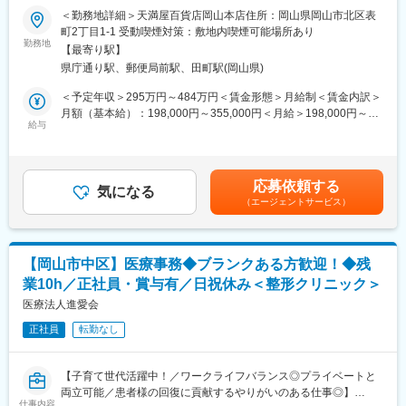
資格や経験がない方もチャレンジでき、未経験からの育成実績も
＜勤務地詳細＞天満屋百貨店岡山本店住所：岡山県岡山市北区表
豊富。地域医療を支えるやりがいと、患者様やスタッフとの密な
■カバーマークについて
町2丁目1-1 受動喫煙対策：敷地内喫煙可能場所あり
連携で成長できます。
カバーマークは、「ハトムギ化粧水」「OPERA」「デジャヴュ」
勤務地
【最寄り駅】
などのヒット商品を展開する国内大手美容メーカー「ピアスグル
■教育体制
県庁通り駅、郵便局前駅、田町駅(岡山県)
ープ」のブランドで、全国の百貨店に店舗を展開しています。
OJTやフォロー体制が整い、段階的に実務を習得可能。医療事務
ファンデーションのエキスパートブランドとして、ファンデーシ
＜予定年収＞295万円～484万円＜賃金形態＞月給制＜賃金内訳＞
の専門知識や接遇スキルも習得できます。
ョン・スキンケア・ポイントメイクアップ製品などラインナップ
月額（基本給）：198,000円～355,000円＜月給＞198,000円～
も豊富。
給与
355,000円＜昇給有無＞有＜残業手当＞有＜給与補足＞■昇給：年
■就業環境
カウンセリングを通してお客様のお悩みやニーズに寄り添い、喜
1回（4月）■基本賞与：毎月のお給料で分割支給されます（まと
残業は月10時間程度と少なく、院内託児所・寮完備。年間休日
んでいただけた時は大きなやりがいを感じられます。
めて年2回受取りへ変更も可能です）■業績賞与：年2回（昨年支
115日でワークライフバランス良好。育児休業・短時間勤務制度
給額43万円）■特別賞与：年1回（昨年支給額15万円）※業績賞与
や看護休暇も取得実績多数。
応募依頼する
■仕事内容
気になる
と特別賞与は業績状況による■モデル年収：チーフ（5年目）407
（エージェントサービス）
メイクアップやスキンケア、美容サービスに関するカウンセリン
万円賃金はあくまでも目安の金額であり、選考を通じて上下する
■想定されるキャリアパス
グやタッチアップ、アドバイスを行うお仕事です。
可能性があります。月給(月額)は固定手当を含めた表記です。
医療事務のスペシャリストとして経験を積み、将来的にはリーダ
ーや管理職、レセプト専門職など多様なキャリアが描けます。
■職場環境
【岡山市中区】医療事務◆ブランクある方歓迎！◆残
・当社には“自分以外はすべてお客様“という考えが浸透し、年齢や
■企業の特徴/魅力
業10h／正社員・賞与有／日祝休み＜整形クリニック＞
役職に関係なく、スタッフがお互いに思いやりをもって働ける環
半世紀以上にわたり地域医療を支え、救急から在宅まで幅広く展
境です。
医療法人進愛会
開。安定した基盤と働きやすさを兼ね備えています。
・年に一度表彰制度あり！ご自身の頑張りをしっかりと認めても
正社員
転勤なし
らえる環境です。
変更の範囲：会社の定める業務
・個人ノルマはなく、チームで業務を進めるのが当社の特徴で
す。仲間と目標達成したときは大きなやりがいを感じられます！
【子育て世代活躍中！／ワークライフバランス◎プライベートと
両立可能／患者様の回復に貢献するやりがいのある仕事◎】
■ご入社後の流れ
仕事内容