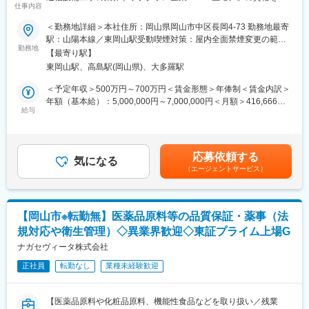
仕事内容
社負担で取得！】
■業務の魅力
＜勤務地詳細＞本社住所：岡山県岡山市中区長岡4-73 勤務地最寄
マルチタスクにチャレンジでき、幅広いスキルが身につきます。
■業務内容：
駅：山陽本線／東岡山駅受動喫煙対策：屋内全面禁煙変更の範
休暇取得も柔軟で、家庭やプライベートと両立可能です。日勤の
大学と共同開発した医療・産業向けガス発生装置や某大手企業と
勤務地
囲：無
み・当番制なしのため、安定した働き方が実現できます。
【最寄り駅】
共同開発した血液浄化装置、各種放送関連機器等当社製品の電
東岡山駅、高島駅(岡山県)、大多羅駅
気・メカ・ソフト開発全体を管理するプレイングリーダーの募集
■教育体制
です。
＜予定年収＞500万円～700万円＜賃金形態＞年俸制＜賃金内訳＞
入社後はOJTや先輩社員によるサポートがあり、未経験業務も段
当社が自社開発を手がける放送通信機器、医療・産業向けガス発
年額（基本給）：5,000,000円～7,000,000円＜月額＞416,666円
階的に習得できます。
生装置や血液浄化装置などの機械装置の設計プロジェクトリーダ
給与
～583,333円（12分割）＜昇給有無＞有＜残業手当＞有＜給与補
ーを担っていただきます。
足＞■予定年収：経験・年齢・スキルなどを考慮の上で最終決定い
■就業環境
たします。■年俸制（12分割）：年に2回の評価面談制度がござい
日曜祝日休み。残業は月平均10時間程度、有給取得しやすい環境
【リーダー業務】
ますので、リアルタイムな昇給UPを目指すことができます。賃金
です。通勤手当支給、社会保険完備。
応募依頼する
・各設計部門の開発タスク管理
気になる
はあくまでも目安の金額であり、選考を通じて上下する可能性が
（エージェントサービス）
・若いスタッフの指導 など
あります。月給(月額)は固定手当を含めた表記です。
■想定されるキャリアパス
【変更の範囲：当社業務全般】
経験を積むことで医療事務スペシャリストやリーダー等、院内で
の役割拡大やキャリアアップが可能です。
【入社の流れ】
【岡山市※転勤無】医薬品原料等の品質保証・薬事（法
入社後は、技術部長や先輩社員と一緒に開発を行い、徐々に一人
■企業の特徴/魅力
規対応や衛生管理）◇異業界歓迎◇東証プライム上場G
立ちできるよう、しっかりとサポートします。
「リハビリテーションで未来を支える」を理念に掲げ、患者様の
未経験分野であっても基礎からじっくり学べる為、安心して業務
ナガセヴィータ株式会社
回復・自立・社会参加を全面的にサポート。自己実現やチームワ
に取り組めます。
ークを大切にし、個々の希望や働き方に寄り添う風土がありま
正社員
転勤なし
業種未経験歓迎
す。
【取扱製品】
耐雷関連製品、局舎、放送関連製品、産業用ガス分離製品、省エ
変更の範囲：会社の定める業務
【医薬品原料や化粧品原料、機能性食品などを取り扱い／残業
ネ・省資源関連製品、医療用機器・福祉機器を取り扱っていま