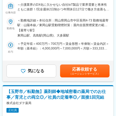
ます。
変更の範囲：本文参照
～介護業界のDX化に欠かせない自社IoT製品で業界需要と将来性
独身寮や、NAGASEグループの福利厚生も利用可能です。
ともに抜群！/完全週休2日制かつ年間休日127日で働き方改善も可
勤務地は岡山内の三つの工場からいずれかにて配属します。
仕事内容
能～
＜勤務地詳細＞本社住所：岡山県岡山市中区長岡4-73 勤務地最寄
■当社の特徴
■業務内容：
駅：山陽本線／東岡山駅受動喫煙対策：屋内全面禁煙変更の範
（1）1883年に水飴製造からスタートした当社は、独創的な研究
医療機器に位置情報や稼働情報などの機能を持たせるために、
勤務地
囲：無
に取り組む研究開発型企業として歩み続け、バイオテクノロジー
【最寄り駅】
プロジェクトリーダーや大学教授などの専門家と協力しながら、
や機能性色素の技術をベースに幅広い分野で事業を展開していま
東岡山駅、高島駅(岡山県)、大多羅駅
ソフトウェア開発に携わっていただきます。
す。2012年にNAGASEグループの一員となり、情報収集や市場開
＜予定年収＞400万円～700万円＜賃金形態＞年俸制＜賃金内訳＞
拓、販売、物流等、商社・長瀬産業が有する幅広い機能のバック
■業務詳細
年額（基本給）：4,000,000円～7,000,000円＜月額＞333,333円
アップを得て、世界へ進出しています。更に今後NAGASEグルー
・機器に組み込むソフトウェアの要件定義～設計・開発
給与
～583,333円（12分割）＜昇給有無＞有＜残業手当＞有＜給与補
プ各社とのシナジーを発揮し、環境やエネルギー等の新たな分野
・実装～試験までの一連の工程
足＞■予定年収：経験・年齢・スキルなどを考慮の上で最終決定い
へも踏み出したいと考えられています。
・その他随時新ラインナップのソフトウェアの設計もお任せいた
たします。■年俸制（12分割）：年に2回の評価面談制度がござい
（2）当社を特徴付けている酵素、微生物、糖質、色素に関する技
します。
ますので、リアルタイムな昇給UPを目指すことができます。賃金
術の研究開発を一層深化させ、様々な分野でイノベーションを起
応募依頼する
※まずは基本設計からお任せし、将来的に、装置やシステム全体の
気になる
はあくまでも目安の金額であり、選考を通じて上下する可能性が
こし続けるオンリーワン企業となる事を目指しています。また、
（エージェントサービス）
要件定義が出来ることを期待しております。
あります。月給(月額)は固定手当を含めた表記です。
「誠実に正道を歩む」というNAGASEグループの理念の下、世界
の顧客に真に価値ある製品を供給し岡山をベースにグローバルに
■開発環境
事業を展開しています。
・組み込みソフトウェア開発
【玉野市／転勤無】薬剤師◆地域密着の薬局でのお仕
例：ルネサス社マイコン向けファームウェアの開発（C言語）
変更の範囲：会社の定める業務
事／育児との両立◎／社員の定着率◎／面接1回完結
・PCアプリケーション開発
例：Windowsデスクトップアプリケーションの開発（C#、.NET
株式会社ダテ薬局
Framework/.NET Core、Python等）
正社員
・Webアプリケーションの開発