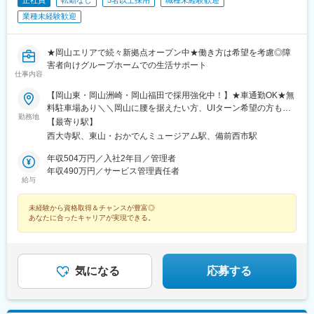
正社員
転勤なし
5名以上採用
職種未経験歓迎
業種未経験歓迎
★岡山エリアで続々新拠点オープン中★働き方は希望を考慮◎障
害者向けグループホームでの生活サポート
仕事内容
【岡山東・岡山洲崎・岡山福田で採用強化中！】★車通勤OK★無
料駐車場あり＼＼岡山に腰を据えたい方、UIターン希望の方も歓
勤務地
迎／／岡山県内のユースタイルホーム各拠点へ配属！希望の勤務
【最寄り駅】
地をお知らせください。★勤務地、入社日は相談可能※受動喫煙対
西大寺駅、東山・おかでんミュージアム駅、備前西市駅
策あり※転居を伴う転勤・遠方への出張はありません☆マイカー通
勤手当あり（規定あり）
年収504万円／入社2年目／管理者
年収490万円／サービス管理責任者
給与
未経験から資格取得＆チャンスが豊富◎
あなたに合ったキャリアが実現できる。
気になる
応募する