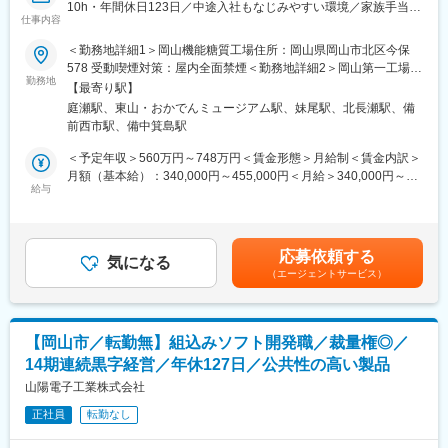
10h・年間休日123日／中途入社もなじみやすい環境／家族手当、
す。
仕事内容
住宅手当など福利厚生充実】
＜勤務地詳細1＞岡山機能糖質工場住所：岡山県岡山市北区今保
■働く魅力・環境：
■業務概要
578 受動喫煙対策：屋内全面禁煙＜勤務地詳細2＞岡山第一工場
・活気のある社風でワークライフバランスも◎
NAGASEグループのヘルスケア戦略の一環として機能しており、
勤務地
桑野作業場住所：岡山県岡山市中区桑野525-113 受動喫煙対策：
・自社にてオールインワンで製品開発に携われるやりがいがあり
【最寄り駅】
医薬品・機能性食品・化粧品原料の国内外における薬事申請や品
屋内全面禁煙＜勤務地詳細3＞藤田製剤工場住所：岡山県岡山市南
ます。
庭瀬駅、東山・おかでんミュージアム駅、妹尾駅、北長瀬駅、備
質保証を担っています。
区藤田564-230 受動喫煙対策：屋内全面禁煙変更の範囲：会社の
・自社ブランドの完成品を手掛けられます。顧客オーダーの際
前西市駅、備中箕島駅
医薬品添加剤（トレハロースなど）や医薬品原料の製造・販売に
定める事業所
も、一品受注にて常に新しい技術を検討しながら開発を進める醍
伴う薬事申請、CMC（化学・製造・品質管理）薬事、海外向けの
＜予定年収＞560万円～748万円＜賃金形態＞月給制＜賃金内訳＞
醐味があります。
規制対応などを担当しています。
月額（基本給）：340,000円～455,000円＜月給＞340,000円～
・盤石な経営基盤のもと、スキルを更に磨きながら腰を据えて働
ご経験に応じた薬事担当業務をお任せします。
給与
455,000円＜昇給有無＞有＜残業手当＞有＜給与補足＞※給与詳細
けます。
岡山には工場が三つあるため、必要に応じて工場へ出向いての対
は、経験・スキル等を考慮し決定します。■賞与：年2回（夏季・
応も頂きます
冬季）※過去実績4.442ヶ月■給与改定：年1回■残業代：別途全額
■当社の特徴：
支給■各種手当：別途支給賃金はあくまでも目安の金額であり、選
1963年の創業以来、60年以上の歴史を誇り、通信・メカトロ・医
応募依頼する
■具体的には
気になる
考を通じて上下する可能性があります。月給(月額)は固定手当を含
療・産業用機器（ガス分離装置等）など数多くの分野に事業展開
（エージェントサービス）
・薬機法、食品衛生法等関連法規に基づく運用及びその確認
めた表記です。
する岡山県発の独立系メーカーです。
・施設の衛生管理の確認、従事者への教育
もともとは地元山陽放送（TBS系列）の基地局工事などの公共工
・行政・顧客の査察・監査対応
事からスタートしており、設立当初は放送局設備機器の設計・製
作・施工を手掛けていました。
【岡山市／転勤無】組込みソフト開発職／裁量権◎／
■配属組織
現在では放送分野だけではなく、医療用酸素濃縮装置や産業用ガ
14期連続黒字経営／年休127日／公共性の高い製品
品質保証部門（35名）
ス発生装置などのガス分離装置といった製品も手掛けています。
中途入社の方も多く馴染みやすい環境です。
山陽電子工業株式会社
またグループとしては、高周波無線のスペシャリスト集団／アイ
電子株式会社とともに、時代のニーズに合わせて開発領域
正社員
転勤なし
■福利厚生、働き方
（M&A）を拡大中です。
年間休日123日、土日祝休み、転勤なし。岡山で腰を据えて働け