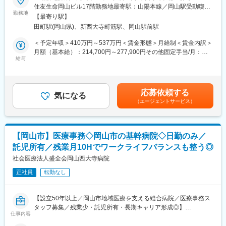
【CRC=治験コーディネーターとは？】
■業務概要：
住友生命岡山ビル17階勤務地最寄駅：山陽本線／岡山駅受動喫煙
病院・クリニックを訪問して、患者様や医師や院内スタッフ、さ
医療機器の営業職として、医師や販売代理店と連携し、最適な治
勤務地
対策：屋内全面禁煙変更の範囲：会社の定める事業所
【最寄り駅】
らに製薬企業との連絡・調整役を担います。また、治験を受けて
療方法の提案を行います。新製品の特徴や効果を説明し、データ
田町駅(岡山県)、新西大寺町筋駅、岡山駅前駅
いただく患者様の相談相手となり、じっくり向き合う仕事です。
分析を駆使して戦略的にアプローチします。
＜予定年収＞410万円～537万円＜賃金形態＞月給制＜賃金内訳＞
【CRCのやりがい】
■職務詳細：
月額（基本給）：214,700円～277,900円その他固定手当/月：
CRCが集めている臨床データは、新薬の承認申請に欠かせない根
・医師への新製品提案／レクチャー
給与
58,000円～77,000円＜月給＞272,700円～354,900円＜昇給有無
拠データであり、CRCは新薬開発の一翼を担っております。
・販売代理店との協力／教育
＞有＜残業手当＞有＜給与補足＞前職・経験を考慮の上、決定致
また、薬の効果を患者様の近くで見ることができ、喜びの声を直
・手術立ち会い／技術サポート
します。■年収内訳＝(基本給＋手当)×12ヶ月＋賞与■各種手当：
接聞けることもあります。患者様や医療機関から「ありがとう」
・データ分析に基づく戦略的アプローチ
CRC手当・休日連絡対応手当■賞与：年2回（6月、12月）／昇
応募依頼する
と感謝の言葉をいただけたときの喜びは、ひとしおです。
気になる
給：年1回（10月）※業績に応じ、決算賞与（秋季賞与）支給の場
（エージェントサービス）
■研修／フォロー体制：
合あり（10月）■時間外・休日出勤手当等の割増賃金は別途支給
【一日の流れ※一例】
入社後、約1年をかけて1人前になれる研修・OJT制度を完備。座
賃金はあくまでも目安の金額であり、選考を通じて上下する可能
■朝：担当の医療機関に出勤
学研修と先輩社員との同行で、着実に力をつけることができま
性があります。月給(月額)は固定手当を含めた表記です。
■午前：
す。戦略的な営業活動を通じて、医師との折衝やデータ分析のス
【岡山市】医療事務◇岡山市の基幹病院◇日勤のみ／
・治験の進捗状況の確認や患者様対応の予定などを、院内の治験
キルも磨かれます。
託児所有／残業月10Hでワークライフバランスも整う◎
事務局に共有
・来院された患者様の診察や検査に同席し、治験が手順通りに行
社会医療法人盛全会岡山西大寺病院
変更の範囲：会社の定める業務
われているか、患者様の状態変化が無いかを確認します。
正社員
転勤なし
■午後：
・患者様の報告書作成
・治験の参加候補となる患者様をカルテから探す
【設立50年以上／岡山市地域医療を支える総合病院／医療事務ス
・医師との打ち合わせ
タッフ募集／残業少・託児所有・長期キャリア形成◎】
仕事内容
【研修制度について】
■業務概要