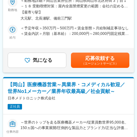
＜勤務地詳細＞岡山営業所住所：岡山県岡山市北区野田３丁目１
変更の範囲：会社の定める業務
【はじめに】
ったときや先輩や上司がサポートしてくれるため安心して進めら
－１８ 受動喫煙対策：屋内全面禁煙変更の範囲：会社の定める事
当ポジションは自社販売している大型IoT製品や薬剤システムの運
れます。また、家族の急な体調不良や突発休の場合にも周囲が代
勤務地
業所（リモートワーク含む）
【最寄り駅】
用～保守を担うシステムエンジニア職となっております。未経験
理対応をしてくれる風土があり、チームワークが強みです。
大元駅、北長瀬駅、備前三門駅
からチャレンジできる事に加えて、メーカー直雇用という貴重な
・働きやすい環境：2019年度の月間の平均残業は12.1時間です。
求人となっております。IT領域へキャリアチェンジされたい方歓
管理職における女性比率は63.6%、日経ウーマンの女性が活躍す
＜予定年収＞350万円～500万円＜賃金形態＞月給制補足事項なし
迎しております！
る会社「管理職登用度（2019年）」でも5位にランクインし、ラ
＜賃金内訳＞月額（基本給）：200,000円～280,000円固定残業手
イフイベントの多い女性も活躍しやすい環境といえます。正社員
給与
当/月：40,000円～70,000円（固定残業時間33時間0分/月）超過し
【業務内容】
は転勤可能性はありますが、定期的にあるものではなく適性や希
た時間外労働の残業手当は追加支給＜月給＞240,000円～350,000
お客様との仕様打合せや現地でのシステムカスタマイズも発生す
望に応じて配置しています。
円（一律手当を含む）＜昇給有無＞有＜残業手当＞有＜給与補足
るため、社内でのデスクワークが6割、お客様先での業務が4割ほ
＞※給与詳細は、年齢・スキルを考慮し決定します。■昇給：年1
応募依頼する
どとなります。また、外部のITベンダーとの打ち合わせ等もある
変更の範囲：会社の定める業務
気になる
回■賞与：年2回賃金はあくまでも目安の金額であり、選考を通じ
（エージェントサービス）
ため、関係者が多いのも当職種の特徴の一つとなります。
て上下する可能性があります。月給(月額)は固定手当を含めた表記
最初は一つの製品を担当いただきシステムと製品専門性を高めて
です。
頂きますが、経験に応じて他のシステムや対応範囲を広げて頂き
ます。
【岡山】医療機器営業～異業界・コメディカル歓迎／
世界No1メーカー／業界年収最高級／社会貢献～
【ポジションの魅力】
・長期間の研修を用意しているため職種未経験＆技術的な知識が
日本メドトロニック株式会社
全く無い方でも立ち上りが可能となっております。
正社員
・業界トップクラスの調剤システムやIoT製品を扱っており、業務
を通して最新の技術に触れることが可能です。
・正社員登用は前提の採用です。就業態度に問題がなければ原則
～世界のトップを走る医療機器メーカー/従業員数世界95,000名、
登用となり、業界トップクラスシェアを誇る優良企業の正社員と
150ヵ国への事業展開/圧倒的な製品力とブランド力/正当な評価体
して安定就業が可能です。（登用率98%、試験ノルマなし）
仕事内容
制/1秒に2人の患者さんの生活を毎時間、毎日、変え続けられると