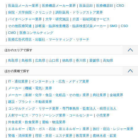
医薬品メーカー業界
医療機器メーカー業界
医薬品卸
医療機器卸
CRO
病院・大学病院・クリニック
調剤薬局・ドラッグストア業界
バイオベンチャー業界
大学・研究施設
介護・福祉関連サービス
その他医療関連
診断薬・臨床検査機器・臨床検査試薬メーカー
SMO
CSO
CMO
医療コンサルティング
医療広告代理店・出版社・マーケティング・リサーチ
ほかのエリアで探す
鳥取県
島根県
広島県
山口県
徳島県
香川県
愛媛県
高知県
ほかの業種で探す
IT・通信業界
インターネット・広告・メディア業界
メーカー（機械・電気）業界
メーカー（素材・化学・食品・化粧品・その他）業界
商社業界
金融業界
建設・プラント・不動産業界
コンサルティング・リサーチ業界・専門事務所・監査法人・税理士法人
人材サービス・アウトソーシング業界・コールセンター
小売業界
外食産業・飲食業界
運輸・物流業界
エネルギー（電力・ガス・石油・新エネルギー）業界
旅行・宿泊・レジャー業界
警備・清掃業界
理容・美容・エステ業界
教育業界
農林水産・鉱業