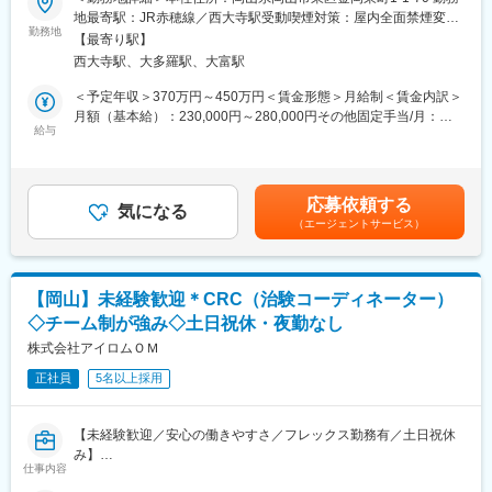
当法人は岡山市西大寺地域の基幹病院として、救急から在宅復帰
地最寄駅：JR赤穂線／西大寺駅受動喫煙対策：屋内全面禁煙変更
支援まで幅広い医療サービスを提供しています。今回、病院で働
■評価制度：
勤務地
の範囲：会社の定める事業所
【最寄り駅】
くスタッフの労務周りを担当いただきます。
社員の努力と成果を正当に評価するインセンティブ制度が充実し
西大寺駅、大多羅駅、大富駅
ています。
■業務詳細
100%達成の場合は3桁の支給が見込めます。
＜予定年収＞370万円～450万円＜賃金形態＞月給制＜賃金内訳＞
・勤怠管理
月額（基本給）：230,000円～280,000円その他固定手当/月：
・給与計算
■業務概要：
給与
12,500円＜月給＞242,500円～292,500円＜昇給有無＞有＜残業手
・社会保険手続き等
医療機器の営業職として、医師や販売代理店と連携し、最適な治
当＞有＜給与補足＞賞与年2回・計3.2ヶ月分（実績）賃金はあく
療方法の提案を行います。新製品の特徴や効果を説明し、データ
までも目安の金額であり、選考を通じて上下する可能性がありま
■扱うサービス
分析を駆使して戦略的にアプローチします。また、手術に立ち会
す。月給(月額)は固定手当を含めた表記です。
応募依頼する
当社は急性期医療から在宅支援、リハビリ、救急まで幅広い診療
い、技術的なサポートも担当し、患者様の健康に貢献します。
気になる
（エージェントサービス）
科を展開。患者様や地域の医療機関との連携が盛んです。
■研修／フォロー体制：
■組織構成
入社後、約1年をかけて1人前になれる研修・OJT制度を完備。座
現在は担当2名体制です。
学研修と先輩社員との同行で、着実に力をつけることができま
【岡山】未経験歓迎＊CRC（治験コーディネーター）
病院ならではの業務もございますが、OJTでしっかり教育いたし
す。戦略的な営業活動を通じて、医師との折衝やデータ分析のス
◇チーム制が強み◇土日祝休・夜勤なし
ますのでご安心ください。
キルも磨かれます。
株式会社アイロムＯＭ
■就業環境
変更の範囲：会社の定める業務
正社員
5名以上採用
残業は月10時間程度と少なく、院内託児所・寮も完備していま
す。
年間休日は115日でワークライフバランスも良好な環境です。
【未経験歓迎／安心の働きやすさ／フレックス勤務有／土日祝休
育児休業・短時間勤務制度や看護休暇も取得実績も多数あります
み】
ので、ご面接でお気軽にご相談ください。
仕事内容