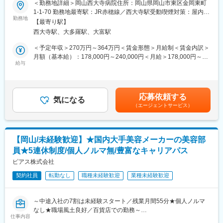
＜勤務地詳細＞岡山西大寺病院住所：岡山県岡山市東区金岡東町
■基礎研修が充実：
当法人は岡山市西大寺地域の基幹病院として、救急から在宅復帰
1-1-70 勤務地最寄駅：JR赤穂線／西大寺駅受動喫煙対策：屋内全
入社後1か月は研修期間となります。ビジネスマナーやPCスキル
支援まで幅広い医療サービスを提供しています。今回、患者様が
勤務地
面禁煙変更の範囲：会社の定める事業所
研修が入社後研修としてあり、PC慣れしていない方も安心してご
【最寄り駅】
安心して診療を受けていただけるよう、医療事務スタッフとして
入社いただけます。
西大寺駅、大多羅駅、大富駅
受付や事務業務を担当いただきます。外来・入院双方の患者様や
■配属後も丁寧なフォロー：
ご家族への対応をはじめ、診療報酬請求事務（レセプト）など病
＜予定年収＞270万円～364万円＜賃金形態＞月給制＜賃金内訳＞
現場配属後は、OJTで独り立ちまでサポートその後も定期的なフ
院運営の根幹を担う業務です。
月額（基本給）：178,000円～240,000円＜月給＞178,000円～
ォローアップ研修や、専門性を高める継続研修、階層別研修など
給与
240,000円＜昇給有無＞有＜残業手当＞有＜給与補足＞賞与年2
様々な研修をご用意しています。
■業務詳細
回・計3.2ヶ月分（実績）賃金はあくまでも目安の金額であり、選
・来院患者様への受付応対、案内や説明業務
考を通じて上下する可能性があります。月給(月額)は固定手当を含
【働きやすい制度と環境】
・診察や検査、入退院に関する各種事務手続き
めた表記です。
・ご自宅から1時間程度で通える施設をお任せする予定です。
応募依頼する
・電子カルテや医療システムへのデータ入力
気になる
・スーパーフレックスタイム制を導入しており、社員自身が業務
（エージェントサービス）
・診療報酬明細書（レセプト）の作成・請求業務
のスケジュールに合わせて始業、就業時間を決めることができま
・医師や看護師、他部門との連携・情報共有
す。
・電話応対や会計業務、その他一般事務
・5日間のリフレッシュ休暇制度や、時間単位で取得できる有給休
暇。
【岡山/未経験歓迎】★国内大手美容メーカーの美容部
■扱うサービス
・産前産後休暇（妊娠中時短勤務あり）、子供が3歳になるまで取
員★5連休制度/個人ノルマ無/豊富なキャリアパス
当社は急性期医療から在宅支援、リハビリ、救急まで幅広い診療
得できる育児休業、
科を展開。患者様や地域の医療機関との連携が盛んです。
ピアス株式会社
復帰後は短時間勤務制度の利用も可能。
※育児休業から復帰し3ヶ月後に、育児補助支援金を給付。
契約社員
転勤なし
職種未経験歓迎
業種未経験歓迎
■組織構成
※育児休業、時短勤務制度は入社～1年経過後から取得可能。
医師や看護師、リハビリ、薬剤師、放射線技師など多職種が連携
し、事務部門もチームで業務を分担します。
～中途入社の7割は未経験スタート／残業月間55分★個人ノルマ
変更の範囲：会社の定める業務
なし★職場風土良好／百貨店での勤務～
■業務の魅力
仕事内容
※入社日：【9/16】可能な方が対象の求人です。