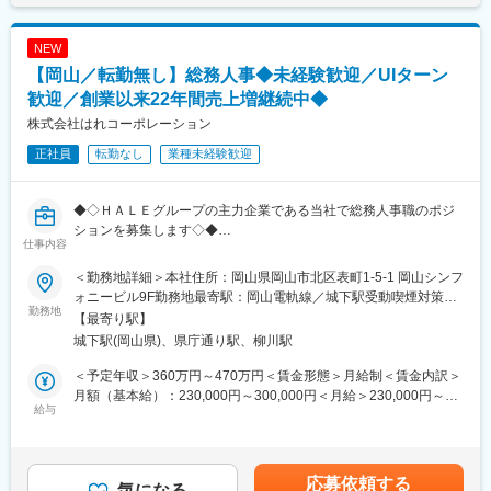
性があります。月給(月額)は固定手当を含めた表記です。
配属部門：Peripheral Vascular（ペリフェラルバスキュラー）
主に循環器内科における手足用カテーテル関連製品を取り扱って
NEW
いる部署です。低侵襲（身体に負担の少ない）治療ができること
が特徴です。
【岡山／転勤無し】総務人事◆未経験歓迎／UIターン
https://www.medtronic.com/jp-ja/healthcare-
歓迎／創業以来22年間売上増継続中◆
professionals/products/cardiovascular/peripheral-stents.html
株式会社はれコーポレーション
製品魅力：
正社員
転勤なし
業種未経験歓迎
・医療機器業界でトップクラスのシェアを持ち、多くの病院で使
われている安定した領域です。
・製品の種類がとても多く、さまざまな手術や患者さんのケース
◆◇ＨＡＬＥグループの主力企業である当社で総務人事職のポジ
に対応できるため、医師から高い信頼を得ています。
ションを募集します◇◆
仕事内容
・手術をサポートするナビゲーションシステムなど、手術全体を
◎創業以来22年間売上増継続中
支える「トータル提案」ができる強みがあります。
◎景気に左右されないストックビジネス
＜勤務地詳細＞本社住所：岡山県岡山市北区表町1-5-1 岡山シンフ
◎未経験歓迎です。総務人事職としてグループ法人7社を支えるポ
ォニービル9F勤務地最寄駅：岡山電軌線／城下駅受動喫煙対策：
■評価制度：
ジションです。
勤務地
屋内喫煙可能場所あり変更の範囲：無
【最寄り駅】
社員の努力と成果を正当に評価するインセンティブ制度が充実し
◎経験に合わせて、業務をお任せ
城下駅(岡山県)、県庁通り駅、柳川駅
ています。
※未経験の方には、事務処理や新卒中途社員の入社手続き業務など
100%達成の場合は3桁の支給が見込めます。
から始めて頂きます。
＜予定年収＞360万円～470万円＜賃金形態＞月給制＜賃金内訳＞
◎全国87拠点展開！！
月額（基本給）：230,000円～300,000円＜月給＞230,000円～
■業務概要：
◎30代社長であり、会社と共に成長いただける方を募集しま
給与
300,000円＜昇給有無＞有＜残業手当＞有＜給与補足＞■昇給：年
医療機器の営業職として、医師や販売代理店と連携し、最適な治
す！！
1回■賞与：年2回賃金はあくまでも目安の金額であり、選考を通
療方法の提案を行います。新製品の特徴や効果を説明し、データ
じて上下する可能性があります。月給(月額)は固定手当を含めた表
分析を駆使して戦略的にアプローチします。また、手術に立ち会
■業務内容：
記です。
応募依頼する
い、技術的なサポートも担当し、患者様の健康に貢献します。
グループ法人7社（社員数1,100名）を管理する総務人事業務全般
気になる