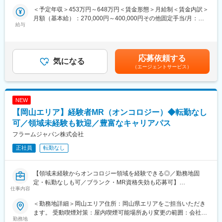
＜予定年収＞453万円～648万円＜賃金形態＞月給制＜賃金内訳＞
◇健康相談
月額（基本給）：270,000円～400,000円その他固定手当/月：
患者様への服薬指導の他にも、健康相談を行って患者様の健康状
給与
40,000円＜月給＞310,000円～440,000円＜昇給有無＞有＜残業手
態の把握をします。患者様の状態を詳しく把握しておくことで将
当＞有＜給与補足＞※年齢・経験等を考慮・優遇します。■固定手
来的に発生する恐れのある病気の予防や早期治療が可能となるた
当：薬剤師手当 40,000円■賃金改定：年1回（12月）■賞与：当社
め重要な業務です。
規定により支給（年2回、夏季2ヶ月分、冬季1ヶ月分）賃金はあ
応募依頼する
気になる
くまでも目安の金額であり、選考を通じて上下する可能性があり
（エージェントサービス）
◇保険薬局の調剤業務
ます。月給(月額)は固定手当を含めた表記です。
処方箋に記載された通りに医薬品を調合することだけでなく、医
師の処方が医学的に妥当であるかの判断（処方監査）や、医薬品
の相互作用や重複投与の防止、薬剤処方歴の管理などの業務を行
NEW
います。 多種多様なケースに対応しながら処方内容を検討し患者
【岡山エリア】経験者MR（オンコロジー）◆転勤なし
様に提供します。
可／領域未経験も歓迎／豊富なキャリアパス
◇在宅訪問
フラームジャパン株式会社
ご自宅やご入居先を訪問し、お薬のお届けとご説明をいたしま
正社員
転勤なし
す。
■業務の特徴：
【領域未経験からオンコロジー領域を経験できる◎／勤務地固
・薬剤師として、地域の方々の健康を支えられる業務です。調剤
定・転勤なしも可／ブランク・MR資格失効も応募可】
業務の経験がある方は、スキルを活かしてご活躍いただけます。
仕事内容
・顔馴染みのお客様が多いため、よりお客様に寄り添いながら健
【はじめに】
康のサポートをすることができます。
＜勤務地詳細＞岡山エリア住所：岡山県エリアをご担当いただき
今回は、オンコロジー領域を担当いただくMRを募集します。MR
ます。 受動喫煙対策：屋内喫煙可能場所あり変更の範囲：会社の
資格が失効している方やブランクがある方も応募いただけます。
勤務地
■就業環境：
定める事業所