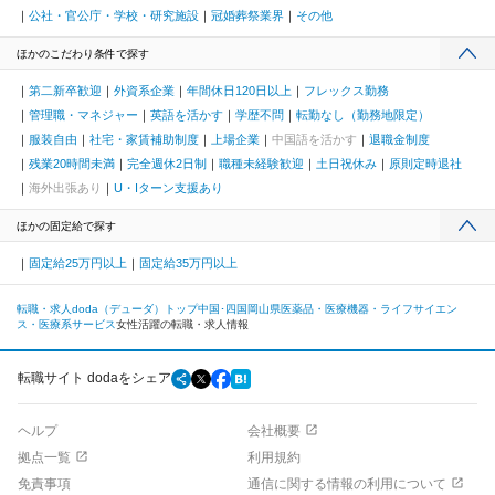
公社・官公庁・学校・研究施設
冠婚葬祭業界
その他
ほかのこだわり条件で探す
第二新卒歓迎
外資系企業
年間休日120日以上
フレックス勤務
管理職・マネジャー
英語を活かす
学歴不問
転勤なし（勤務地限定）
服装自由
社宅・家賃補助制度
上場企業
中国語を活かす
退職金制度
残業20時間未満
完全週休2日制
職種未経験歓迎
土日祝休み
原則定時退社
海外出張あり
U・Iターン支援あり
ほかの固定給で探す
固定給25万円以上
固定給35万円以上
転職・求人doda（デューダ）トップ
中国･四国
岡山県
医薬品・医療機器・ライフサイエン
ス・医療系サービス
女性活躍の転職・求人情報
転職サイト dodaをシェア
ヘルプ
会社概要
拠点一覧
利用規約
免責事項
通信に関する情報の利用について