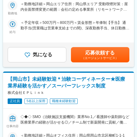
いう社会貢献度～
＜勤務地詳細＞岡山エリア住所：岡山県エリア 受動喫煙対策：屋
【同社の魅力】
内全面禁煙変更の範囲：会社の定める事業所（リモートワーク含
◆医療業界に貢献：
■企業の特徴／魅力：
勤務地
む）
最新のIoT技術に注力しており、これまで人の手でアナログに行わ
当社は、業界内での圧倒的知名度を誇り、医療機器メーカーとし
れていた薬剤管理を、全自動で管理、調整、計測、分包まで対応
＜予定年収＞500万円～800万円＜賃金形態＞年俸制【手当】 通
て最前線で業界をリードしています。
可能にしました。当社の製品やシステムが、24時間止めてはなら
勤手当(営業職は営業車支給までの間)、深夜勤務手当、休日勤務手
当社は1949年の設立以来、医療技術の革新を続け、電池式体外型
ない医療現場の安心安全や、医療従事者の負担軽減に大きく貢献
給与
当＜賃金内訳＞年額（基本給）：4,200,000円～6,000,000円＜月
ペースメーカの開発やリードレスペースメーカ、手術支援ロボッ
しています。
額＞350,000円～500,000円（12分割）＜昇給有無＞有＜残業手当
トなどを提供しています。育児費用補助制度など、働きやすい環
◆高いシェアを持つ製品：
＞無＜給与補足＞※記載年収はあくまで目安■営業職29歳、入社4
境を整えています。市場シェアの高い製品を扱い、社会貢献性の
調剤というニッチな分野で、業界トップクラスのシェアを誇る製
年目の場合固定年収 500万円 インセンティブ 380万円35歳、
高い仕事に携わりたい方におすすめです。
応募依頼する
品が多数あります。寡占市場だからこそ、競合製品を使っている
気になる
入社8年目の場合固定年収 600万円 インセンティブ 400万円
（エージェントサービス）
顧客からいかにシェアを獲得するか試行錯誤する面白さがありま
賃金はあくまでも目安の金額であり、選考を通じて上下する可能
■組織体制：Structural Heart（ストラクチャルハート）
す。
性があります。月給(月額)は固定手当を含めた表記です。
大動脈弁狭窄症の治療法の1つであるTAVI用デバイス（カテーテ
ル）を取り扱う部署で、外科手術と比べ、身体に負担の少ない治
変更の範囲：会社の定める業務
【岡山市】未経験歓迎＊治験コーディネーター★医療
療ができることが特徴です。
・主要製品URL
業界経験を活かす／スーパーフレックス制度
https://www.medtronic.com/jp-ja/healthcare-
株式会社ＥＰＬｉｎｋ
professionals/products/cardiovascular/transcatheter-aortic-heart-
valves.html
正社員
5名以上採用
職種未経験歓迎
■評価制度：
◇◆◇ SMO（治験施設支援機関）業界No.1／看護師や薬剤師など
社員の努力と成果を正当に評価するインセンティブ制度が充実し
医療業界の経験が活かせる◎／チーム制で新薬開発に貢献／働き
ています。
仕事内容
方改革制度多数 ◇◆◇
100%達成の場合は3桁の支給が見込めます。
＜勤務地詳細＞岡山オフィス住所：岡山県岡山市北区柳町1-1-1