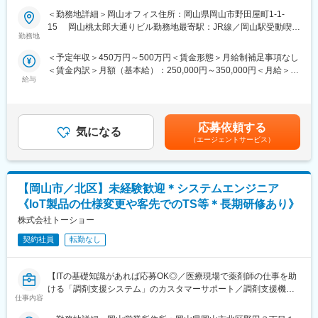
検査の結果を記録したり、書類をまとめたりする仕事もありま
や私たちのQOLを向上させるべく新しい治療法を開発する必要が
＜勤務地詳細＞岡山オフィス住所：岡山県岡山市野田屋町1-1-
す。パソコンの使い方や、正確に記録する力が身につきます。
あります。今回は治験を実施する際の被験者および医療機関のサ
15 岡山桃太郎大通りビル勤務地最寄駅：JR線／岡山駅受動喫煙
（5）チームで働く力：
ポートを担う治験コーディネーター（CRC）を募集しています。
勤務地
対策：屋内全面禁煙変更の範囲：会社の定める事業所
治験は医師、看護師、薬剤師など、いろんな職種の人と協力して
・治験被験者である患者さんへの内容説明補助、ケア／相談
進めるので、チームワークの大切さを学べます。
＜予定年収＞450万円～500万円＜賃金形態＞月給制補足事項なし
・治験担当医師の補助
＜賃金内訳＞月額（基本給）：250,000円～350,000円＜月給＞
・検査／投薬スケジュール調整、治験データの管理 など
【同社で働くメリット】
給与
250,000円～350,000円＜昇給有無＞有＜残業手当＞有＜給与補足
※職場は基本的に委託されている医療機関で、自宅からの直行直帰
■安心の働きやすさ：
＞■賞与2回（昨年度実績：4.4ヶ月）賃金はあくまでも目安の金額
です。
フレックスタイム制も取り入れ、柔軟に働き方をアレンジ可能。
であり、選考を通じて上下する可能性があります。月給(月額)は固
■やりがい：CRCは疾病を抱えた患者さんやそれを治療しようと
残業時間も月10時間程度、産休育休の取得実績も多数あり、育児
定手当を含めた表記です。
奮闘する医師やスタッフなど携わる相手が多いです。現在治療法
応募依頼する
手当もございます。
気になる
がなく苦しんでいる患者さんに対して薬を届けられ、最前線で治
（エージェントサービス）
療にあたる医師やスタッフのサポートを行え、無事に治験が終了
■充実の研修制度：
すれば喜びはひとしおです。
導入研修が80時間あり、手厚いフォロー体制があります。
■同社の教育体制：同社は同業他社からだけはでなく、看護師など
CRC社内認定制度を採用し、継続研修を充実させることで常に新
【岡山市／北区】未経験歓迎＊システムエンジニア
未経験で転職してくる方も多く、教育体制を充実させています。
しい知識を身につけ、スキルアップできる環境を用意していま
入社は原則偶数月と決まっており、同期入社者とともに2週間弱本
《IoT製品の仕様変更や客先でのTS等＊長期研修あり》
す。
社にて集合研修を行います。会社のことや業務を遂行する上で必
株式会社トーショー
要な法令から実務まで座学やロープレを交えながら学んでいきま
■キャリアステップ：
す。その後、各拠点に配属され業務を引継ぎながらOJT担当者と
契約社員
転勤なし
CRCとして幅広い経験を積むことや、スペシャリストとして特定
ともに医療機関へ同行するなど、徐々に業務を慣れていきます。
の疾患領域の専門的な経験を積んでいくことも可能です。
確認テストやチェックシートを用いながら習熟度を測り、1年程度
また、グループの垣根を超えCRCからSMAやCRAへのキャリアチ
【ITの基礎知識があれば応募OK◎／医療現場で薬剤師の仕事を助
で一人で担当を持てるようになります。その後も定期的に中途入
ェンジ、事業の枠をこえ新たなキャリアにチャレンジされている
ける「調剤支援システム」のカスタマーサポート／調剤支援機
社者に対してフォローを行う体制が整っています。
方もいらっしゃいます。
仕事内容
器・システムで総合病院でのシェアNo.1】
■同社の魅力：
・チームワーク：通常は1人で業務にあたることが多いですが、困