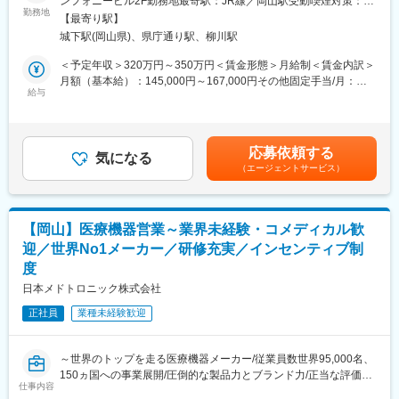
ンフォニービル2F勤務地最寄駅：JR線／岡山駅受動喫煙対策：屋
します。
毛サービスを提供する専門クリニック。
勤務地
内全面禁煙変更の範囲：会社の定める事業所
【最寄り駅】
※研修終了後は現場業務は無くなるため日勤のみ
お客様の悩みに寄り添い、発毛施術とカウンセリングを通じてサ
城下駅(岡山県)、県庁通り駅、柳川駅
■3～6か月目
ポートする【カウンセラー職】を募集します。
・マネージャー業務を学んでいただきます。ピープルマネジメン
＜予定年収＞320万円～350万円＜賃金形態＞月給制＜賃金内訳＞
トだけでなく、売上管理や各事業所が目標を達成するための事業
【この仕事のポイント】
月額（基本給）：145,000円～167,000円その他固定手当/月：
所運営を行います。※上司がメンターとなり手厚いサポートがござ
■未経験からスタートOK！
給与
100,000円＜月給＞245,000円～267,000円＜昇給有無＞有＜残業
います。
・未経験の方も8割ほど！人の悩みに寄り添いたい方にお勧めの求
手当＞有＜給与補足＞・半年に2回の表彰制度やインセンティブ支
■本配属後
人です！
給があります！・会員様の効果・評価、商品の売上高等によって
・各事業所の課題や目的に合わせてマネジメント業務に専念頂き
■教育体制が充実！
店舗スタッフ全員に賞与支給。・カウンセラー認定後3ヶ月毎の成
応募依頼する
ます。
・入社後はインストラクターによる研修からスタート。店舗配属
気になる
績評価：業績給10,000円⇒40,000円までUP・成績によりランク
（エージェントサービス）
※独り立ち後はリモート×出社も可
後もチーフやメンターがしっかりサポートしてくれるので、安心
が変動：役職手当80,000円⇒130,000円までUP賃金はあくまでも
して成長できます。
目安の金額であり、選考を通じて上下する可能性があります。月
【キャリアパス（例）】
■(月)(火)の連休で固定休！
給(月額)は固定手当を含めた表記です。
・医療介護スタッフ（2週間程度の基礎研修必要資格取得、現場業
・有給消化率は77％と高く、毎年リフレッシュ休暇として最大10
【岡山】医療機器営業～業界未経験・コメディカル歓
務）
連休も可能！それとは別に1年に2回、4～5連休を取得するスタッ
迎／世界No1メーカー／研修充実／インセンティブ制
・サービスリーダー（入社3カ月～※研修期間）
フも多数。特別休暇5日間は好きなタイミングで取得でき、土日も
・サービス提供責任者（入社半年／年収420～650万円）
度
OK！
・サービスマネージャー（入社1年／年収560～700万円）
日本メドトロニック株式会社
・エリアマネージャー（入社1年～／年収700～800万円）
【仕事内容】
正社員
・ブロックマネージャー（年収800～900万円）
業種未経験歓迎
■発毛施術業務
・ゼネラルマネージャー（年収900～1200万円）
独自技術を用いた施術や、食事・生活習慣・メンタルケアを組み
合わせたトータルサポートを提供。カウンセラーと連携し、チー
～世界のトップを走る医療機器メーカー/従業員数世界95,000名、
変更の範囲：会社の定める業務
ムでお客様を支えます。
150ヵ国への事業展開/圧倒的な製品力とブランド力/正当な評価体
■カウンセリング業務
仕事内容
制/1秒に2人の患者さんの生活を毎時間、毎日、変え続けられると
頭皮チェックや生活習慣のヒアリングを通じて最適なプランをご