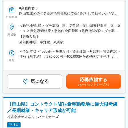
例：フロントエンド（HTML、JavaScript、CSSなど）および
バックエンド（PHP、Java/Tomcat、HTTPプロトコル）開発
■業務内容：
岡山市北区のダテ薬局清輝橋店にて薬剤師として勤務いただきま
■当社の特徴：
仕事内容
す。
1963年の創業以来、60年以上の歴史を誇り、通信・メカトロ・医
＜勤務地詳細1＞ダテ薬局 田井店住所：岡山県玉野市田井３－２
療・産業用機器（ガス分離装置等）など数多くの分野に事業展開
■業務詳細：
－１２ 受動喫煙対策：敷地内全面禁煙＜勤務地詳細2＞ダテ薬
する岡山県発の独立系メーカーです。もともとは地元山陽放送
◇患者様への服薬指導
勤務地
局 日比店住所：岡山県玉野市羽根崎町5-3 受動喫煙対策：敷地
（TBS系列）の基地局工事などの公共工事からスタートしてお
【最寄り駅】
顔馴染みの患者様が多いため、より患者様に寄り添いながら健康
内全面禁煙＜勤務地詳細3＞ダテ薬局 メルカ店住所：岡山県玉野
り、設立当初は放送局設備機器の設計・製作・施工を手掛けてい
備前田井駅、宇野駅、八浜駅
をサポートしていくことができます。
市宇野1‐38‐1 受動喫煙対策：屋内全面禁煙
ました。現在では放送分野だけではなく、医療用酸素濃縮装置や
＜予定年収＞453万円～648万円＜賃金形態＞月給制＜賃金内訳＞
産業用ガス発生装置などのガス分離装置といった製品も手掛けて
◇健康相談
月額（基本給）：270,000円～400,000円その他固定手当/月：
います。またグループとしては、高周波無線のスペシャリスト集
患者様への服薬指導の他にも、健康相談を行って患者様の健康状
給与
40,000円＜月給＞310,000円～440,000円＜昇給有無＞有＜残業手
団／アイ電子株式会社とともに、時代のニーズに合わせて開発領
態の把握をします。患者様の状態を詳しく把握しておくことで将
当＞有＜給与補足＞※年齢・経験等を考慮・優遇します。■固定手
域（M&A）を拡大中です。
来的に発生する恐れのある病気の予防や早期治療が可能となるた
当：薬剤師手当 40,000円■賃金改定：年1回（12月）■賞与：当社
め重要な業務です。
規定により支給（年2回、夏季2ヶ月分、冬季1ヶ月分）賃金はあ
＼ユースエール認定企業／
応募依頼する
気になる
くまでも目安の金額であり、選考を通じて上下する可能性があり
ユースエールとは…若者の採用・育成に積極的で、若者の雇用管
（エージェントサービス）
◇保険薬局の調剤業務
ます。月給(月額)は固定手当を含めた表記です。
理の状況などが優良な中小企業を厚生労働大臣が認定する制度で
処方箋に記載された通りに医薬品を調合することだけでなく、医
す。
師の処方が医学的に妥当であるかの判断（処方監査）や、医薬品
認定を受けた企業のことを、ユースエール認定企業といい、2023
の相互作用や重複投与の防止、薬剤処方歴の管理などの業務を行
年1月末現在、岡山県下39社（全国1,154社）のさまざまな業種の
【岡山県】コントラクトMR※希望勤務地に最大限考慮
います。 多種多様なケースに対応しながら処方内容を検討し患者
企業がユースエール認定企業として認められています。
／長期就業・キャリア形成が可能
様に提供します。
株式会社ケアネットパートナーズ
変更の範囲：会社の定める業務
◇在宅訪問
正社員
ご自宅やご入居先を訪問し、お薬のお届けとご説明をいたしま