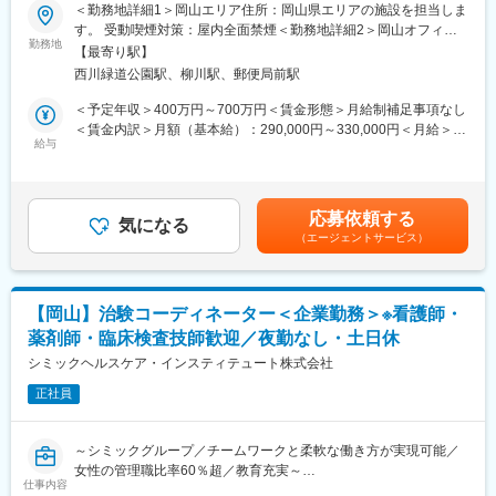
■業務詳細／治験コーディネーター（CRCって何？）
＜勤務地詳細1＞岡山エリア住所：岡山県エリアの施設を担当しま
■企業の特徴/魅力
新しい薬や治療法が安全で効果的かどうかを確かめるための臨床
す。 受動喫煙対策：屋内全面禁煙＜勤務地詳細2＞岡山オフィス
半世紀以上にわたり地域医療を支え、救急から在宅まで幅広く展
試験（治験）をサポートする仕事です。
勤務地
住所：岡山県岡山市北区平和町1-6 ヴィアーレW 7階受動喫煙対
開。安定した基盤と働きやすさを兼ね備えています。
【最寄り駅】
策：屋内全面禁煙変更の範囲：会社の定める事業所
西川緑道公園駅、柳川駅、郵便局前駅
＜具体的に＞
変更の範囲：会社の定める業務
患者さんが治験に参加する手続きを助けたり、治験中のデータを
＜予定年収＞400万円～700万円＜賃金形態＞月給制補足事項なし
収集・管理をします。
＜賃金内訳＞月額（基本給）：290,000円～330,000円＜月給＞
また、患者さんや医師とのコミュニケーションを取り、試験がス
給与
290,000円～330,000円＜昇給有無＞有＜残業手当＞有＜給与補足
ムーズに進むように調整。
＞※能力・経験に応じて決定致します。■賞与：年2回（夏7月・冬
治験が成功するためにはCRCの役割が非常に重要で、医療の進歩
12月）賃金はあくまでも目安の金額であり、選考を通じて上下す
に貢献できるやりがいのある仕事です。
る可能性があります。月給(月額)は固定手当を含めた表記です。
応募依頼する
※担当する医療機関に常駐しての業務となります。
気になる
（エージェントサービス）
■治験コーディネーターで得られるスキル：
（1）コミュニケーション力：
患者さんに治験の内容をわかりやすく説明したり、医師や看護師
【岡山】治験コーディネーター＜企業勤務＞※看護師・
と連携することで伝える力が身に付きます。
薬剤師・臨床検査技師歓迎／夜勤なし・土日休
（2）スケジュール管理力：
治験には決まった検査や診察の予定があるため、患者さんが無理
シミックヘルスケア・インスティテュート株式会社
なく通えるように予定を調整する力が身につきます。
正社員
（3）医療の知識：
薬の種類や副作用、検査の内容など、医療に関する知識が自然と
増えていきます。薬剤師や看護師と話す機会も多いため学ぶこと
～シミックグループ／チームワークと柔軟な働き方が実現可能／
も多いです。
女性の管理職比率60％超／教育充実～
（4）パソコンや書類の整理力：
仕事内容
■職務内容：超高齢化社会に突入し、様々な疾病に対して患者さん