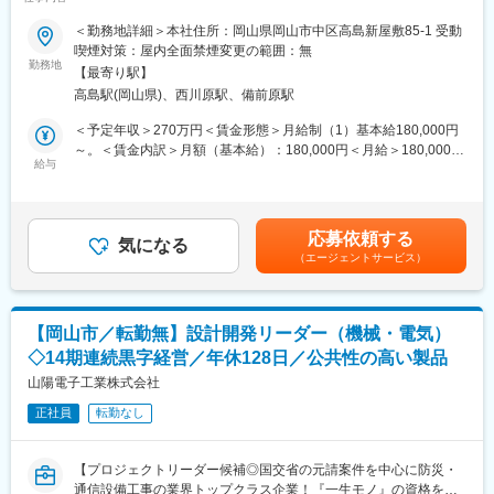
■業務概要
1.接客・美容基礎研修：Web6日間
当社の整形外科・リハビリテーション科クリニックにて、医療事
＜勤務地詳細＞本社住所：岡山県岡山市中区高島新屋敷85-1 受動
2.ブランド研修：対面7日間（大阪へ出張）
務業務を中心に幅広い業務を担当いただきます。
喫煙対策：屋内全面禁煙変更の範囲：無
3.店舗OJT
受付・事務にとどまらず、クラーク業務や物理療法（電気治療）
勤務地
先輩の手つきを見せてもらいながら何度もタッチアップの練習を
【最寄り駅】
補助、体操指導等もご担当いただき、患者様の来院から診療、会
し、アドバイスしてもらえるので一人で悩むこともありません。
高島駅(岡山県)、西川原駅、備前原駅
計まで一連の流れをサポートします。
慣れるまでは接客は先輩と一緒に行ない、個人差はありますが早
スタッフ全員が互換性を持ち、休暇取得時も相互にカバーし合う
＜予定年収＞270万円＜賃金形態＞月給制（1）基本給180,000円
い方だと入店1ヵ月程度で1人立ちとなります。
風土が根付いています。
～。＜賃金内訳＞月額（基本給）：180,000円＜月給＞180,000円
※その後も3年間にわたってメイクアップ・スキンケアに関する定
給与
＜昇給有無＞有＜残業手当＞有＜給与補足＞予定年収は諸手当含
期的な研修カリキュラムがあり、専門性を高めることができま
■業務詳細
む。年齢・経験・能力等を考慮の上決定。賞与年2回（前年度実績
す。
＜入社後お任せする業務＞
300,000円～600,000円）、昇給年1回（4月）。賃金はあくまでも
・受付での患者様対応、電話応対、予約管理
目安の金額であり、選考を通じて上下する可能性があります。月
■豊富なキャリアパス
応募依頼する
・医療事務業務全般（レセプト作成、診療報酬請求、カルテ管
気になる
給(月額)は固定手当を含めた表記です。
大手美容メーカーだから実現できる！
（エージェントサービス）
理、会計業務）
1）チーフ（店長）やエリアマネージャー、ブランド責任者のよう
なマネジメントを目指せます
＜徐々にお任せしたい業務＞
2）ピアスグループ内の様々な美容ブランドへ異動して新たな職種
・クラーク業務（診療サポート、診療記録入力、資料作成等）
にチャレンジできます
【岡山市／転勤無】設計開発リーダー（機械・電気）
・物療機器の準備・操作補助（電気治療など）
3）本社で人事・製品プロモーション・マーケティングなどに携わ
◇14期連続黒字経営／年休128日／公共性の高い製品
・簡単な体操やリハビリ指導の補助
れるチャンスもあります
・院内の事務業務や備品管理などの庶務業務
山陽電子工業株式会社
・その他、組織運営に関わる事務全般
■就業環境：
正社員
転勤なし
・当社製品を特別価格で購入可能。働きながら自身も美しくなれ
■組織構成
ます！
子育て世代からベテランまで幅広いスタッフが活躍しており、お
・奨学金代理返済制度あり
【プロジェクトリーダー候補◎国交省の元請案件を中心に防災・
互いにフォローし合う協力的な環境です。
通信設備工事の業界トップクラス企業！『一生モノ』の資格を会