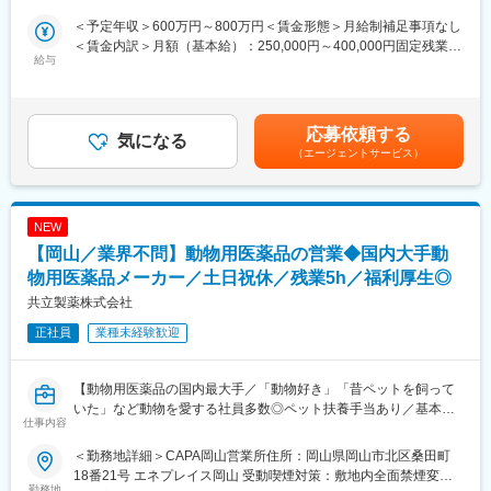
当社は家庭を持っていらっしゃる方も多く、育休や産休、時短勤
＜予定年収＞600万円～800万円＜賃金形態＞月給制補足事項なし
【業務内容】
務などご希望に合わせた働き方を叶えることができます。
＜賃金内訳＞月額（基本給）：250,000円～400,000円固定残業手
■新薬投入時のプロモーション
※育休産休取得・時短勤務実績あり
給与
当/月：80,000円（固定残業時間40時間0分/月～40時間0分/月）超
■既存品の市場拡大
過した時間外労働の残業手当は追加支給＜月給＞330,000円～
■病院市場攻略 等
■当社について：
480,000円（一律手当を含む）＜昇給有無＞有＜残業手当＞有＜
※各製薬企業の戦略にしたがい、上記の業務に取り組み、しっかり
当薬局は、大正6年に創業し百余年、この玉野の地で薬局として地
給与補足＞※給与詳細は経験・能力・資格等を踏まえて同社規定に
とクライアントとの信頼関係を築いていきます。
応募依頼する
域の皆様とともに、保健衛生、医薬品販売、保険調剤、化粧品販
気になる
より決定■昇給：年1回■年収例：・718万円／28歳／年俸500万円
売とさまざまな分野で歩いてまいりました。
（エージェントサービス）
＋営業日当＋インセンティブ（未経験入社4年目）賃金はあくまで
【CSO所属のMRとは】
そして、今後も時代のニーズに応じた情報、サービスなど地域の
も目安の金額であり、選考を通じて上下する可能性があります。
医薬品・医療機器メーカーなどから依頼を受け、クライアントの
皆様とともにこの玉野の地で精進していく所存でございます。
月給(月額)は固定手当を含めた表記です。
営業活動を受託する企業のことです。
NEW
正社員のMRとして働きながら、経験次第でメーカー側への転籍の
チャンスもございます◎
【岡山／業界不問】動物用医薬品の営業◆国内大手動
物用医薬品メーカー／土日祝休／残業5h／福利厚生◎
【魅力ポイント】
共立製薬株式会社
■勤務地固定・転勤なしが可能で、腰を据えて長期的に働くことが
可能です。
正社員
業種未経験歓迎
■ワークライフバランスを整えやすい環境◎：
土日祝休み・完全週休2日で、お休みもしっかり取得いただけま
【動物用医薬品の国内最大手／「動物好き」「昔ペットを飼って
す。また女性も多く活躍しており、産休育休取得や復帰実績も非
いた」など動物を愛する社員多数◎ペット扶養手当あり／基本直
仕事内容
常に高く、ライフイベントにも理解があるため、長期就業しやす
行直帰／家族手当あり／退職金あり】
い環境です。
■仕事内容
＜勤務地詳細＞CAPA岡山営業所住所：岡山県岡山市北区桑田町
犬や猫などのペット向け医薬品の提案活動です。（CA営業：
18番21号 エネプレイス岡山 受動喫煙対策：敷地内全面禁煙変更
■キャリアパス：
Companion Animall（コンパニオンアニマル 伴侶動物）の略称）
勤務地