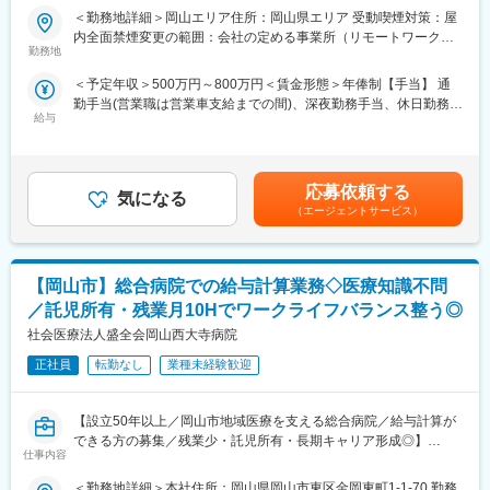
いう社会貢献度～
提案。契約から施術・アフターケアまで一貫して担当します。
＜勤務地詳細＞岡山エリア住所：岡山県エリア 受動喫煙対策：屋
内全面禁煙変更の範囲：会社の定める事業所（リモートワーク含
■企業の特徴／魅力：
勤務地
【研修・キャリアステップ】
む）
当社は、業界内での圧倒的知名度を誇り、医療機器メーカーとし
入社後は2週間の技術研修からスタート。店舗でのOJTやカウンセ
＜予定年収＞500万円～800万円＜賃金形態＞年俸制【手当】 通
て最前線で業界をリードしています。
リング研修を経て、約6ヶ月でカウンセラーとしてデビュー可能で
勤手当(営業職は営業車支給までの間)、深夜勤務手当、休日勤務手
当社は1949年の設立以来、医療技術の革新を続け、電池式体外型
す。
給与
当＜賃金内訳＞年額（基本給）：4,200,000円～6,000,000円＜月
ペースメーカの開発やリードレスペースメーカ、手術支援ロボッ
額＞350,000円～500,000円（12分割）＜昇給有無＞有＜残業手当
トなどを提供しています。育児費用補助制度など、働きやすい環
【働く環境・制度】
＞無＜給与補足＞※記載年収はあくまで目安■営業職29歳、入社4
境を整えています。市場シェアの高い製品を扱い、社会貢献性の
・産休・育休取得率100％／復職後は時短勤務もOK（例：9:00～
年目の場合固定年収 500万円 インセンティブ 380万円35歳、
高い仕事に携わりたい方におすすめです。
応募依頼する
15:00）
気になる
入社8年目の場合固定年収 600万円 インセンティブ 400万円
（エージェントサービス）
・年間休日114日／完全週休2日制＋特別休暇5日（好きなタイミ
賃金はあくまでも目安の金額であり、選考を通じて上下する可能
■組織体制：
ングで取得可能）
性があります。月給(月額)は固定手当を含めた表記です。
配属部門：SPINE（スパイン）
・有給消化率77％／毎年リフレッシュ休暇として最大10連休を取
主に整形外科における脊椎関連の手術製品を取り扱っている部署
得するスタッフも多数！
【岡山市】総合病院での給与計算業務◇医療知識不問
です。
・残業ほとんどなし（店舗によりますが基本的に残業が少なく、
https://www.medtronic.com/jp-ja/healthcare-
／託児所有・残業月10Hでワークライフバランス整う◎
週に1時間ほど）
professionals/products/spinal-orthopaedic.html
社会医療法人盛全会岡山西大寺病院
【社員の声から見える“やりがい”】※社員アンケート一例
製品魅力：
正社員
転勤なし
業種未経験歓迎
「お客様から『髪が生えてきた！ありがとう！』と言われた時、
・医療機器業界でトップクラスのシェア（約4割）を持ち、多くの
心から嬉しい」
病院で使われている安定した領域です。
「皆で目標に向かって取り組める職場。感謝の言葉をいただける
【設立50年以上／岡山市地域医療を支える総合病院／給与計算が
・製品の種類がとても多く、さまざまな手術や患者さんのケース
瞬間が多く、誇りを持てる仕事」
できる方の募集／残業少・託児所有・長期キャリア形成◎】
に対応できるため、医師から高い信頼を得ています。
「10連休が取れるなど、休みの取りやすさが最大の魅力！」
仕事内容
・手術をサポートするナビゲーションシステムなど、手術全体を
■業務概要
支える「トータル提案」ができる強みがあります。
変更の範囲：会社の定める業務
＜勤務地詳細＞本社住所：岡山県岡山市東区金岡東町1-1-70 勤務