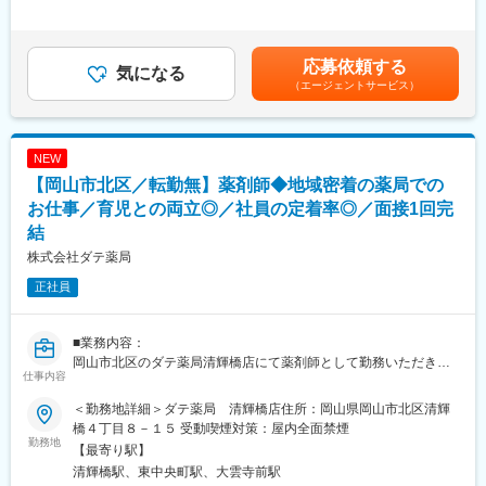
側エネルギー管理・原動ユーティリティまとめ・現場メーター検
は、経験・スキル等を考慮し決定します。■賞与：年2回（夏季・
診)
変更の範囲：会社の定める業務
冬季）※過去実績5.122ヶ月■給与改定：年1回■残業代：別途全額
・書類業務（・大気汚染関係・排水運転まとめ・原動関連官庁申
支給賃金はあくまでも目安の金額であり、選考を通じて上下する
応募依頼する
請業務・環境測定・手順書作成、改訂・提案、５Ｓ、ＨＨＫ）
気になる
可能性があります。月給(月額)は固定手当を含めた表記です。
（エージェントサービス）
■当社の特徴：
（1）1883年に水飴製造からスタートした当社は、独創的な研究
に取り組む研究開発型企業として歩み続け、バイオテクノロジー
NEW
や機能性色素の技術をベースに幅広い分野で事業を展開していま
【岡山市北区／転勤無】薬剤師◆地域密着の薬局での
す。2012年にNAGASEグループの一員となり、情報収集や市場開
拓、販売、物流等、商社・長瀬産業が有する幅広い機能のバック
お仕事／育児との両立◎／社員の定着率◎／面接1回完
アップを得て、世界へ進出しています。更に今後NAGASEグルー
結
プ各社とのシナジーを発揮し、環境やエネルギー等の新たな分野
株式会社ダテ薬局
へも踏み出したいと考えています。
（2）当社を特徴付けている酵素、微生物、糖質、色素に関する技
正社員
術の研究開発を一層深化させ、様々な分野でイノベーションを起
こし続けるオンリーワン企業となる事を目指しています。また、
「誠実に正道を歩む」というNAGASEグループの理念の下、世界
■業務内容：
の顧客に真に価値ある製品を供給し岡山をベースにグローバルに
岡山市北区のダテ薬局清輝橋店にて薬剤師として勤務いただきま
仕事内容
事業を展開しています。
す。
＜勤務地詳細＞ダテ薬局 清輝橋店住所：岡山県岡山市北区清輝
変更の範囲：会社の定める業務
■業務詳細：
橋４丁目８－１５ 受動喫煙対策：屋内全面禁煙
◇患者様への服薬指導
勤務地
【最寄り駅】
顔馴染みの患者様が多いため、より患者様に寄り添いながら健康
清輝橋駅、東中央町駅、大雲寺前駅
をサポートしていくことができます。