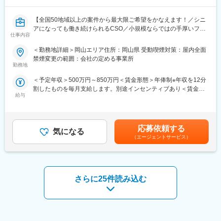
す。
【全国50地域以上の案件から最大限ご希望をかなえます！／シニ
■業務の特徴：
アになっても働き続けられるCSO／小規模ならではの手厚いフォ
・薬剤師として、地域の方々の健康を支えられる業務です。調剤
仕事内容
ロー】
業務の経験がある方は、スキルを活かしてご活躍いただけます。
＜勤務地詳細＞岡山エリア住所：岡山県 受動喫煙対策：屋内全面
・顔馴染みのお客様が多いため、よりお客様に寄り添いながら健
■業務内容
禁煙変更の範囲：会社の定める事業所
康のサポートをすることができます。
コントラクトMRとして大手製薬会社（国内／外資）のPJTへの配
勤務地
属となります。
■就業環境：
＜予定年収＞500万円～850万円＜賃金形態＞年俸制※年収を12分
PJT期間は1年～3年で、MRの資格・経験をお持ちの方であればご
当社は家庭を持っていらっしゃる方も多く、育休や産休、時短勤
割したものを毎月支給します。別途インセンティブあり＜賃金内
活躍いただけます。
務などご希望に合わせた働き方を叶えることができます。
給与
訳＞年額（基本給）：3,600,000円～6,660,000円固定残業手当/
ライフスタイルとキャリアプランに合わせて全国50地域以上の案
※育休産休取得・時短勤務実績あり
月：80,000円～110,000円（固定残業時間40時間0分/月）超過し
件から勤務地をご提案させていただきます。
た時間外労働の残業手当は追加支給＜月額＞380,000円～665,000
年収は現職考慮（モデル年収：20代650万、40代後半850万）領
■当社について：
円（12分割）（一律手当を含む）＜昇給有無＞有＜残業手当＞有
域を変えてのPJT打診も可能です。また、無期雇用派遣となるた
応募依頼する
当薬局は、大正6年に創業し百余年、この玉野の地で薬局として地
気になる
＜給与補足＞※面接を通して、ご経験やスキルにより当社規定に基
め、ＰＪＴの期間外もベース給与は保証いたします。
（エージェントサービス）
域の皆様とともに、保健衛生、医薬品販売、保険調剤、化粧品販
づき決定いたします。■昇給、インセンティブあり■モデル年収：
売とさまざまな分野で歩いてまいりました。
20代650万、40代後半850万賃金はあくまでも目安の金額であ
■当社で働く魅力
そして、今後も時代のニーズに応じた情報、サービスなど地域の
り、選考を通じて上下する可能性があります。月給(月額)は固定手
（1）最大限希望を考慮します
皆様とともにこの玉野の地で精進していく所存でございます。
当を含めた表記です。
全国50地域以上のPJTからご提案し、なるべくご希望の勤務地に
さらに25件読み込む
アサインが可能です。また、次の契約での再配属の際の地域もし
っかり考慮いたします。これは小規模ならではの社内バッティン
グの少なさも大きく影響しています。
（2）小規模ならではの手厚いサポート
CSO業界で10年以上のキャリアを持つ社員が、あなたの生涯のわ