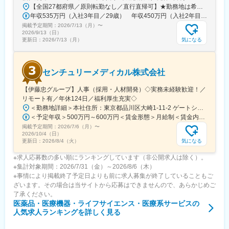
【全国27都府県／原則転勤なし／直行直帰可】★勤務地は希望を考慮★拠点により車通勤OK※充足状況により、ご希望の勤務地での募集が終了している場合があります。※転居を伴う転勤の有無は、半年ごとに希望を伺い、選択いただけます。■東北■・宮城県（仙台市）■関東■・東京都（東京23区など）・神奈川県（横浜市など）・埼玉県（さいたま市など）・千葉県（千葉市など）・茨城県（水戸市）・栃木県（宇都宮市／足利市）・群馬県（前橋市）■東海■・愛知県（名古屋市／豊田市／豊橋市／小牧市）・静岡県（静岡市／浜松市／沼津市／焼津市／富士市）・岐阜県（岐阜市）・三重県（四日市市）■信越・北陸■・長野県（長野市）・山梨県（甲府市）・石川県（金沢市）・富山県（富山市）・福井県（福井市）■関西■・大阪府・兵庫県（神戸市／尼崎市／姫路市）・京都府（京都市）・奈良県（奈良市／天理市）・滋賀県（大津市／彦根市）・和歌山県（和歌山市／田辺市）■中国■・広島県（広島市）・岡山県（岡山市）■四国■・香川県（高松市）■九州■・福岡県（福岡市）
年収535万円（入社3年目／29歳） 年収450万円（入社2年目／26歳）
掲載予定期間：
2026/7/13（月）
〜
2026/9/13（日）
気になる
更新日：
2026/7/13（月）
センチュリーメディカル株式会社
【伊藤忠グループ】人事（採用・人材開発）◇実務未経験歓迎！／
リモート有／年休124日／福利厚生充実◇
＜勤務地詳細＞本社住所：東京都品川区大崎1-11-2 ゲートシティ大崎イーストタワー22Ｆ勤務地最寄駅：JR山手線／大崎駅受動喫煙対策：屋内全面禁煙変更の範囲：会社の定める事業所（リモートワーク含む）
＜予定年収＞500万円～600万円＜賃金形態＞月給制＜賃金内訳＞月額（基本給）：300,000円～350,000円＜月給＞300,000円～350,000円＜昇給有無＞有＜残業手当＞有＜給与補足＞上記年収は、あくまで目安であり、前職・経験を考慮し検討させて頂きます。■昇給：あり■賞与：あり※会社業績と個人業績に応じて算定されます。賃金はあくまでも目安の金額であり、選考を通じて上下する可能性があります。月給(月額)は固定手当を含めた表記です。
掲載予定期間：
2026/7/6（月）
〜
2026/10/4（日）
気になる
更新日：
2026/8/4（火）
※求人応募数の多い順にランキングしています（非公開求人は除く）。
※集計対象期間：2026/7/31（金）～2026/8/6（木）
※事情により掲載終了予定日よりも前に求人募集が終了していることもご
ざいます。その場合は当サイトから応募はできませんので、あらかじめご
了承ください。
医薬品・医療機器・ライフサイエンス・医療系サービス
の
人気求人ランキングを詳しく見る