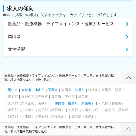
求人の傾向
dodaに掲載中の求人に関するデータを、カテゴリごとにご紹介します。
医薬品・医療機器・ライフサイエンス・医療系サービス
岡山県
女性活躍
医薬品・医療機器・ライフサイエンス・医療系サービス、岡山県、女性活躍の転
職・求人情報をエリアで絞り込む
岡山市
倉敷市
津山市
玉野市
笠岡市
井原市
総社市
高梁市
新見市
備前市
瀬戸内市
赤磐市
真庭市
美作市
浅口市
久米郡（久米南町、美咲町）
勝田郡（勝央町、奈義町）
和気郡（和気町）
小田郡（矢掛町）
苫田郡（鏡野町）
加賀郡（吉備中央町）
都窪郡（早島町）
浅口郡（里庄町）
英田郡（西粟倉村）
真庭郡（新庄村）
医薬品・医療機器・ライフサイエンス・医療系サービス、岡山県、女性活躍の転
職・求人情報を業種で絞り込む