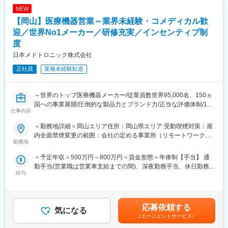
NEW
【岡山】医療機器営業～業界未経験・コメディカル歓
迎／世界No1メーカー／研修充実／インセンティブ制
度
日本メドトロニック株式会社
正社員
業種未経験歓迎
～世界のトップ医療機器メーカー/従業員数世界95,000名、150ヵ
国への事業展開/圧倒的な製品力とブランド力/正当な評価体制/1秒
仕事内容
に2人の患者さんの生活を毎時間、毎日、変え続けられるという社
会貢献度～
＜勤務地詳細＞岡山エリア住所：岡山県エリア 受動喫煙対策：屋
内全面禁煙変更の範囲：会社の定める事業所（リモートワーク含
■企業の特徴／魅力：
勤務地
む）
当社は、業界内での圧倒的知名度を誇り、医療機器メーカーとし
＜予定年収＞500万円～800万円＜賃金形態＞年俸制【手当】 通
て最前線で業界をリードしています。
勤手当(営業職は営業車支給までの間)、深夜勤務手当、休日勤務手
当社は1949年の設立以来、医療技術の革新を続け、電池式体外型
給与
当＜賃金内訳＞年額（基本給）：4,200,000円～6,000,000円＜月
ペースメーカの開発やリードレスペースメーカ、手術支援ロボッ
額＞350,000円～500,000円（12分割）＜昇給有無＞有＜残業手当
トなどを提供しています。育児費用補助制度など、働きやすい環
＞有＜給与補足＞※記載年収はあくまで目安■営業職29歳、入社4
境を整えています。市場シェアの高い製品を扱い、社会貢献性の
年目の場合固定年収 500万円 インセンティブ 380万円35歳、
高い仕事に携わりたい方におすすめです。
応募依頼する
気になる
入社8年目の場合固定年収 600万円 インセンティブ 400万円
（エージェントサービス）
賃金はあくまでも目安の金額であり、選考を通じて上下する可能
■組織体制：