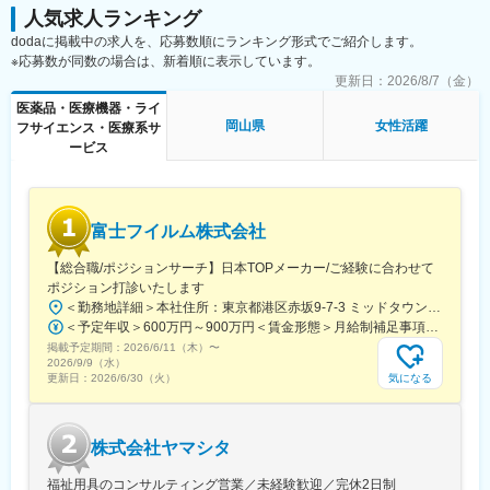
たる「キャリア形成」を丁寧にサポートします。その繋がりやノ
人気求人ランキング
ウハウの蓄積から、メーカーさんへ転籍の可能性があるPJTも紹
dodaに掲載中の求人を、応募数順にランキング形式でご紹介します。
介可能、また過去には、10年ほどブランクのある50代の方のご支
※応募数が同数の場合は、新着順に表示しています。
援の実績もあるなど選考の合格率も高いです。
更新日：
2026/8/7（金）
（3）長期就業／キャリア形成が可能
弊社所属のMRはシニア（50代）がボリュームゾーン。プロジェ
医薬品・医療機器・ライ
クト終了後も責任をもって再配属先を探します。また、過去営業
岡山県
女性活躍
フサイエンス・医療系サ
成績の優秀な方ではメーカー登用の実績もあります。
ービス
■企業の特徴
同社は国内最大級のヘルステック企業のグループ会社で、安定し
た財務基盤のもとで働けます。医療従事者向けポータルサイト
富士フイルム株式会社
「CareNet.com」を運営する親会社の強力なサポートを受けなが
ら、最新の医療情報に触れられる環境が整っています。成長フェ
【総合職/ポジションサーチ】日本TOPメーカー/ご経験に合わせて
ーズの活気あふれる環境で、キャリアアップを目指せる魅力的な
ポジション打診いたします
職場です。
＜勤務地詳細＞本社住所：東京都港区赤坂9-7-3 ミッドタウン・ウェスト勤務地最寄駅：東京メトロ日比谷線／都営大江戸線／六本木駅受動喫煙対策：敷地内全面禁煙変更の範囲：会社の定める事業所（リモートワーク含む）
また、グループ間でのキャリア開発も可能です。MR以外の他職種
＜予定年収＞600万円～900万円＜賃金形態＞月給制補足事項なし＜賃金内訳＞月額（基本給）：300,000円～500,000円＜月給＞300,000円～500,000円＜昇給有無＞有＜残業手当＞有賃金はあくまでも目安の金額であり、選考を通じて上下する可能性があります。月給(月額)は固定手当を含めた表記です。
へのキャリア形成も進めていることも大きな特徴です。
掲載予定期間：
2026/6/11（木）
〜
2026/9/9（水）
気になる
更新日：
2026/6/30（火）
変更の範囲：会社の定める業務
株式会社ヤマシタ
福祉用具のコンサルティング営業／未経験歓迎／完休2日制