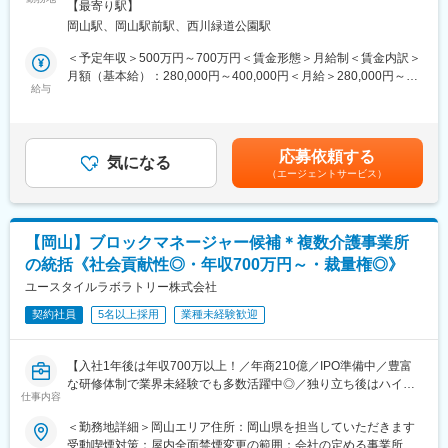
の範囲：会社の定める事業所
【最寄り駅】
MRとしての経験を積んだ後のキャリアパスとしましては、「別の
＜営業スタイル＞
岡山駅、岡山駅前駅、西川緑道公園駅
プロジェクトに参加して、幅広く経験値を高める」「プロジェク
担当エリア内の動物病院を訪問し、獣医師や動物看護師に対して
ト配属先の企業に正社員MRとして入社し、キャリアアップ」等、
医薬品等の情報提供と現場課題の情報収集を行いながら、問題解
＜予定年収＞500万円～700万円＜賃金形態＞月給制＜賃金内訳＞
さまざまなキャリアの選択肢が用意されています。
決の提案を行う提案型営業です
月額（基本給）：280,000円～400,000円＜月給＞280,000円～
※年間目標および月間目標の達成に向けて営業活動いただきます
給与
400,000円＜昇給有無＞有＜残業手当＞有＜給与補足＞※年収は経
変更の範囲：会社の定める業務
※1日あたり6～8件を訪問
験に応じ、相談し決定します。■昇給：年1回（12月）■賞与：年2
※全国の動物病院と取引があるため、基本は既存顧客への訪問で
回（夏、冬）賃金はあくまでも目安の金額であり、選考を通じて
す。（年に数件、新規営業が発生する可能性があります）
上下する可能性があります。月給(月額)は固定手当を含めた表記で
応募依頼する
＜働き方＞
気になる
す。
（エージェントサービス）
基本直行直帰となります。
どのエリアを訪問するか行動予定は、個人の采配で決められ、裁
量をもって営業できます。
※営業車支給、営業時移動にかかる経費は会社支給
【岡山】ブロックマネージャー候補＊複数介護事業所
の統括《社会貢献性◎・年収700万円～・裁量権◎》
■研修制度
OJTがメインとなりますので、先輩社員の同行や営業所内での座
ユースタイルラボラトリー株式会社
学などから始まります。また社内学術課でのセミナーや外部の製
契約社員
5名以上採用
業種未経験歓迎
品セミナーも用意しております。
■キャリアパス
【入社1年後は年収700万以上！／年商210億／IPO準備中／豊富
年に1回昇進昇格があります。昇進昇格は1年間の評価を基に、行
な研修体制で業界未経験でも多数活躍中◎／独り立ち後はハイブ
動面も含め2軸で決定していきます。キャリア申告と面談も制度が
仕事内容
リッドワーク（リモート×出社）も可能】
ありますので、年に1回上長と1on1で面談し、短期キャリア中期
＜勤務地詳細＞岡山エリア住所：岡山県を担当していただきます
キャリア長期キャリアや長所や短所などを面談しキャリア形成を
重度障害のある方や高齢者の方等に医療的ケアサービスを行う訪
受動喫煙対策：屋内全面禁煙変更の範囲：会社の定める事業所
推進しております。