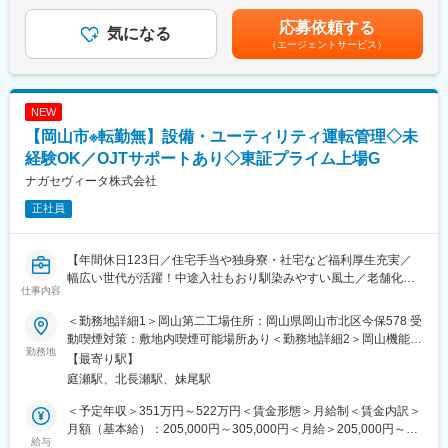
じて上下する可能性があります。月給(月額)は固定手当を含めた表
・決算処理、月次決算処理
記です。
応募依頼する
・各種支払管理
気になる
変更の範囲：会社の定める業務
（エージェントサービス）
・財務申告等
・その他経理業務
（※会計ソフトはTKCを使用）
NEW
■組織構成：
【岡山市※転勤無】設備・ユーティリティ運転管理◇未
財務経理課 6名（男性3名、女性3名）
経験OK／OJTサポートあり◇東証プライム上場G
■グループの特徴：
ナガセヴィータ株式会社
・岡山シンフォニービルが本社です。
正社員
・東北から九州まで全国87か所の事業所。
・景気に左右されないストックビジネスで創業以来22年間売上増
を継続中
【年間休日123日／住宅手当や独身寮・社宅など福利厚生充実／
・売り上げ105億円／社員数約1,100名
幅広い世代が活躍！中途入社もおり馴染みやすい風土／老舗化学
仕事内容
メーカー】
＜勤務場所について＞
本社は岡山のランドマークである岡山シンフォニービルの9階。
＜勤務地詳細1＞岡山第二工場住所：岡山県岡山市北区今保578 受
・工場関係の排水運転業務(・監視業務・薬剤補充・脱水機調整・
シンフォニービルをぐるりと囲む大きな窓からは、岡山のまちを
動喫煙対策：敷地内喫煙可能場所あり＜勤務地詳細2＞岡山機能糖
pH管理（廃薬液処分）・各計器校正、確認・資材受取、現場搬入)
勤務地
一望でき、開放的な気分で働けます。
質工場住所：岡山市北区今保578 受動喫煙対策：敷地内喫煙可能
【最寄り駅】
・ボイラー運転業務(・ボイラー監視業務・軟水装置再生、薬剤補
日本三大庭園の一つ後楽園内にある岡山城もオフィス内から見え
場所あり変更の範囲：無
庭瀬駅、北長瀬駅、妹尾駅
充・現場点検、確認※遠隔改造でも点検義務有)
ます。
・変電所業務(・常駐監視業務・特高変電所点検・場内変電設備点
・シンフォニービル1階にコンビニ、書店あり。
＜予定年収＞351万円～522万円＜賃金形態＞月給制＜賃金内訳＞
検・力率監視操作・特高変電所操作)
・近くには、商店街・百貨店・銀行・郵便局があり便利です。
月額（基本給）：205,000円～305,000円＜月給＞205,000円～
・ユーティリティ管理(・今保全体まとめ（経理報告）・第二工場
給与
305,000円＜昇給有無＞有＜残業手当＞有＜給与補足＞※給与詳細