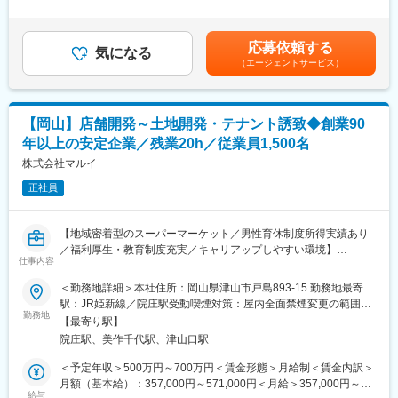
・販売促進に係る各種キャンペーン企画の補助的
は能力・業務担当範囲により変動します。■昇給：年1回（5月）■
・統括的運営・管理
賞与：年2回（7月、12月)■業績により決算賞与あり賃金はあくま
・社外取引先等との交渉・協業・連携
でも目安の金額であり、選考を通じて上下する可能性がありま
応募依頼する
・社内複数部署と連携した業務の推進
気になる
す。月給(月額)は固定手当を含めた表記です。
（エージェントサービス）
■当社の人材育成制度：
「マルイアカデミー」を設立し、社員の教育、資格取得を後押し
しています。店舗における様々なスキル向上のための各種研修が
【岡山】店舗開発～土地開発・テナント誘致◆創業90
充実しており、入社から10年後のキャリア形成を計画します。
年以上の安定企業／残業20h／従業員1,500名
■リーダーシップ研修：
株式会社マルイ
『アンガーマネジメント』を踏まえて『部下の自主性を育てる指
正社員
導法』などリーダーとしての心構えや実践すべき具体的な行動に
ついて学び、チームの活性化を図るリーダーシップのあり方を考
えます。
【地域密着型のスーパーマーケット／男性育休制度所得実績あり
／福利厚生・教育制度充実／キャリアップしやすい環境】
■当社の特徴：
仕事内容
1931年2月、津山市元魚町14番地にマルイ食料品店として創業。
当社は地域の食のライフラインを支えるスーパーマーケットとし
＜勤務地詳細＞本社住所：岡山県津山市戸島893-15 勤務地最寄
西日本エリアの食料品店では最も早くセルフサービス方式を導入
て、岡山・鳥取・島根で店舗展開をしております。現在食品スー
駅：JR姫新線／院庄駅受動喫煙対策：屋内全面禁煙変更の範囲：
したスーパーマーケットです。1958年8月には株式会社マルイを
パーマーケット事業の拡大、収益性の向上により、今回は店舗開
勤務地
会社の定める事業所
設立。現在は岡山県、鳥取県、島根県で食品スーパーマーケット
【最寄り駅】
発職を募集しています。
を展開しています。2020年からは本格的にデジタルトランスフォ
院庄駅、美作千代駅、津山口駅
ーメーション（以下、DX）への取組みを開始しました。フルセル
■業務概要：
＜予定年収＞500万円～700万円＜賃金形態＞月給制＜賃金内訳＞
フレジの導入、デジタル販促の強化、お客様1人ひとりの購買実績
新規出店・リニューアル・テナント誘致・既存店舗の修繕等、店
月額（基本給）：357,000円～571,000円＜月給＞357,000円～
からお客様に最適な商品提案を実現しています。
舗のハード面に関わる業務を一手に担っています。
給与