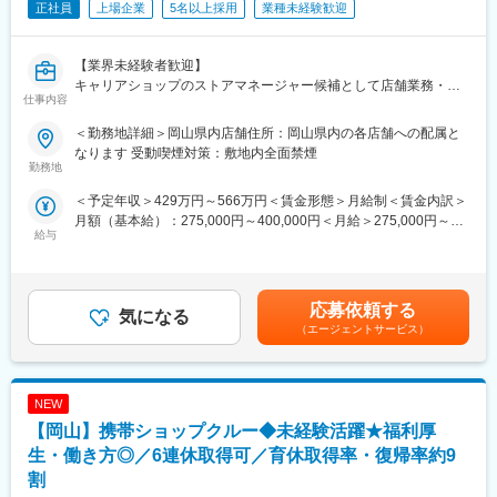
・横のつながり：週に1回は必ずエリア内のSV同士でミーティン
正社員
上場企業
5名以上採用
業種未経験歓迎
グを行い、事例共有や相談ができます。
・年休120日・連続休日制度あり：夏・冬に各8日間の連続休日を
付与
【業界未経験者歓迎】
・多様な手当：住宅手当、地域手当、家族手当完備◎
キャリアショップのストアマネージャー候補として店舗業務・マ
仕事内容
・残業30H以内
ネジメント全般をお任せ♪
■研修制度・キャリアパス
■職務内容：
＜勤務地詳細＞岡山県内店舗住所：岡山県内の各店舗への配属と
入社後は店舗研修（半年～2年）を経て、SV候補（ASV）として
ソフトバンクショップのストアマネージャー候補として、雇入れ
なります 受動喫煙対策：敷地内全面禁煙
業務を担当いただきます。その後、SVアセスメントに合格し、SV
直後はキャリアショップのマネージャー候補として、店舗業務や
勤務地
としてご活躍いただきます。
店舗マネジメントをお任せ致します。入社後まずはクルーを経
＜予定年収＞429万円～566万円＜賃金形態＞月給制＜賃金内訳＞
※店舗研修期間は、その方のご経験とスキルによって変わります。
験。接客業務／カウンター業務／店舗業務などの業務をお任せ
月額（基本給）：275,000円～400,000円＜月給＞275,000円～
SV経験後にはエリアを管轄する支店の支店長も目指せます。また
し、業務に慣れていただきます。入社半年～１年半を目処に経験
給与
400,000円＜昇給有無＞有＜残業手当＞有＜給与補足＞※ソフトバ
FA制度（個人評価が高い方は希望の部署へ異動することでき
を積んだ後は、副店長・店長として店舗運営をお任せします。
ンク認定資格を取得すると資格手当が追加支給されます。※上記月
る）、キャリアチャレンジ制度（他部署へ公募する制度）もござ
具体的には…
収・年収は時間外勤務手当を月30時間想定として加えた金額で
いますので、将来的には別職種への挑戦も可能です。
・スタッフの育成
す。賞与：年2回（6・12月）・昇給：年1回賞与とは別にインセ
■こんなスキルが身につく
・シフト管理
応募依頼する
気になる
ンティブや特別賞与も支給実績あり（2025年は30万円の追加支給
・オーナーと合意形成し、オーナーを通じて店舗課題を解決する
・売上管理
（エージェントサービス）
を実施）賃金はあくまでも目安の金額であり、選考を通じて上下
ため、コミュニケーション力が身に付きます。
・商品管理
する可能性があります。月給(月額)は固定手当を含めた表記です。
・数値改善を目指して目標管理を行うため、数値に基づいた経営
・販売促進
感覚が養えます。
・広告宣伝の企画立案
・論理的かつ合理的に課題を解決するため、課題発見力、課題解
NEW
など
決力が高まります。
■配属先の編成：
【岡山】携帯ショップクルー◆未経験活躍★福利厚
★20代・30代中心に活躍中！
生・働き方◎／6連休取得可／育休取得率・復帰率約9
変更の範囲：会社の定める業務
若手を中心に、男女ともにバランス良く活躍しています。
割
先輩が後輩を教育する風土が根付いており、「初めはわからない