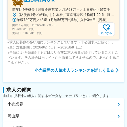
株式会社ＭＵＫ
前年比4倍成長！通販企画営業／月給28万～／土日祝休・残業少
【駅徒歩1分／転勤なし】本社／東京都港区浜松町1-29-6 浜松町セントラルビル2階＜アクセス＞・都営地下鉄都営浅草線「大門駅」より徒歩1分・JR山手線「浜松町駅」より徒歩2分※受動喫煙対策：屋内禁煙
年収780万円／48歳（月給56万円+賞与）入社3年目（部長） 年収525万円／28歳（月給37.5万円+賞与）入社3年目（課長）
掲載予定期間：
2026/7/30（木）
〜
2026/10/28（水）
気になる
更新日：
2026/8/5（水）
※求人応募数の多い順にランキングしています（非公開求人は除く）。
※集計対象期間：2026/8/2（日）～2026/8/8（土）
※事情により掲載終了予定日よりも前に求人募集が終了していることもご
ざいます。その場合は当サイトから応募はできませんので、あらかじめご
了承ください。
小売業界
の人気求人ランキングを詳しく見る
求人の傾向
dodaに掲載中の求人に関するデータを、カテゴリごとにご紹介します。
小売業界
岡山県