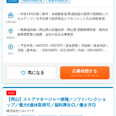
正社員
職種未経験歓迎
業種未経験歓迎
～年休120日/第二新卒・未経験歓迎/育成前提の採用で段階的にス
キルアップ／大手企業で経営視点とマネジメント力を習得/多彩な
仕事内容
キャリアパスが魅力～
＜勤務地詳細＞岡山県の店舗住所：岡山県 受動喫煙対策：屋内全
全国約14,000店舗を展開し、「マチのほっとステーション」とし
面禁煙変更の範囲：会社の定める事業所
て地域社会に寄り添う店舗づくりを推進しています。
勤務地
さらなる加盟店支援体制の強化に向け、次世代を担うSV候補を募
＜予定年収＞400万円～550万円＜賃金形態＞月給制＜賃金内訳＞
集します。
月額（基本給）：209,500円～322,000円＜月給＞209,500円～
給与
322,000円＜昇給有無＞有＜残業手当＞有＜給与補足＞※上記年収
■具体的な仕事内容
は、一律手当を含みます。※いずれも年齢・経験を考慮の上、当社
1人約9店舗（年間売上10憶円～20憶円規模）を統括・管理し、ビ
規定により決定■昇給：随時■賞与：年2回（5月・11月）賃金はあ
ックデータや販売データをベースにした経営コンサルティングを
くまでも目安の金額であり、選考を通じて上下する可能性があり
行う仕事です。
応募依頼する
気になる
ます。月給(月額)は固定手当を含めた表記です。
・担当店舗の売上・コスト管理
（エージェントサービス）
・加盟店にお伺いし経営サポート
・店舗ごとの強み・弱みの分析、解決策の考案
・クルーさん育成のアドバイス
NEW
・新商品の売り場・陳列の提案
■魅力ポイント
【岡山】ストアマネージャー候補／ソフトバンクショ
・充実した研修体制：現職SVに同行し直に仕事を学べます。他に
ップ／最大6連休取得可／福利厚生◎／働き方◎
も座学研修、eラーニング研修など様々なツールでスキルアップを
株式会社ベルパーク
サポートします。