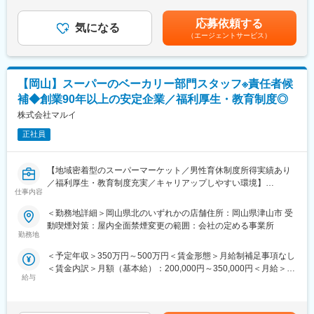
1回（5月）■賞与：年2回（7月、12月)■業績により決算賞与あり
・部門管理数値の把握・分析・管理
変更の範囲：会社の定める業務
賃金はあくまでも目安の金額であり、選考を通じて上下する可能
・作業工程の計画・立案・指示・統括
応募依頼する
気になる
性があります。月給(月額)は固定手当を含めた表記です。
・商品仕入・発注システム操作・専用システム操作・Excel表等の
（エージェントサービス）
操作、関数計算
※ゆくゆくは主任・チーフ・MGとしてご活躍頂ければと考えてお
ります。
【岡山】スーパーのベーカリー部門スタッフ※責任者候
■当社の人材育成制度：
補◆創業90年以上の安定企業／福利厚生・教育制度◎
「マルイアカデミー」を設立し、社員の教育、資格取得を後押し
株式会社マルイ
しています。店舗における様々なスキル向上のための各種研修が
充実しており、入社から10年後のキャリア形成を計画します。
正社員
■当社の特徴：
【地域密着型のスーパーマーケット／男性育休制度所得実績あり
1931年2月、津山市元魚町14番地にマルイ食料品店として創業。
／福利厚生・教育制度充実／キャリアップしやすい環境】
西日本エリアの食料品店では最も早くセルフサービス方式を導入
仕事内容
したスーパーマーケットです。1958年8月には株式会社マルイを
当社は地域の食のライフラインを支えるスーパーマーケットとし
設立。現在は岡山県、鳥取県、島根県で食品スーパーマーケット
＜勤務地詳細＞岡山県北のいずれかの店舗住所：岡山県津山市 受
て、岡山・鳥取・島根で店舗展開をしております。現在食品スー
を展開しています。2020年からは本格的にデジタルトランスフォ
動喫煙対策：屋内全面禁煙変更の範囲：会社の定める事業所
パーマーケット事業の拡大、収益性の向上により、今回はベーカ
ーメーション（以下、DX）への取組みを開始しました。フルセル
勤務地
リー部門のスタッフを募集しています。
フレジの導入、デジタル販促の強化、お客様1人ひとりの購買実績
＜予定年収＞350万円～500万円＜賃金形態＞月給制補足事項なし
からお客様に最適な商品提案を実現しています。
＜賃金内訳＞月額（基本給）：200,000円～350,000円＜月給＞
■業務内容：
今後も、新たなサービスや商品を創造し、変革し、地域の皆様の
給与
200,000円～350,000円＜昇給有無＞有＜残業手当＞有＜給与補足
・店舗ベーカリー部門での製造・品出し・商品管理
健やかな食生活のお手伝いが出来る「食の専門家」を目指し、地
＞※給与詳細は能力・業務担当範囲により変動します。■昇給：年
・ベーカリー製品の企画立案
域とともに歩む企業として、より一層努力して参ります。
1回（5月）■賞与：年2回（7月、12月)■業績により決算賞与あり
・部門管理数値の把握・分析・管理