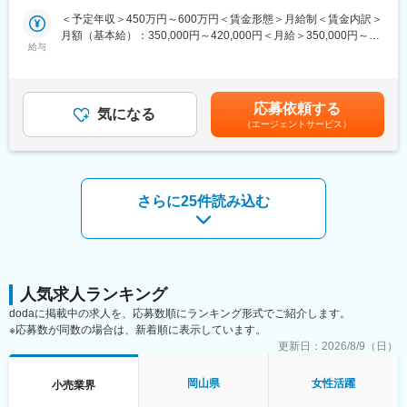
フレジの導入、デジタル販促の強化、お客様1人ひとりの購買実績
■業務内容：
＜予定年収＞450万円～600万円＜賃金形態＞月給制＜賃金内訳＞
からお客様に最適な商品提案を実現しています。
社内で活用するシステムの企画メンテナンスはもちろん、顧客情
月額（基本給）：350,000円～420,000円＜月給＞350,000円～
今後も、新たなサービスや商品を創造し、変革し、地域の皆様の
報を管理分析し、経営戦略などの意思決定に必要なデータを作成
給与
420,000円＜昇給有無＞有＜残業手当＞有＜給与補足＞※給与詳細
健やかな食生活のお手伝いが出来る「食の専門家」を目指し、地
します。
は能力・業務担当範囲により変動します。■昇給：年1回（5月）■
域とともに歩む企業として、より一層努力して参ります。
また 店舗、本部の様々な部署と連携を取りながらをシステムを活
賞与：年2回（7月、12月)■業績により決算賞与あり賃金はあくま
用した課題解決を進めています。具体的には下記業務をご担当頂
でも目安の金額であり、選考を通じて上下する可能性がありま
変更の範囲：会社の定める業務
応募依頼する
きます。
気になる
す。月給(月額)は固定手当を含めた表記です。
（エージェントサービス）
＜具体的な業務＞
・経営課題の把握／課題解決に必要な情報の集約、分析
・マーケティング分析
・行政／各種業界キーパーソンとのコミュニケーション構築
・各種プロジェクトの立案、資料作成、進捗管理
さらに25件読み込む
・各種管理資料の作成、管理
■当社の人材育成制度：
「マルイアカデミー」を設立し、社員の教育、資格取得を後押し
しています。店舗における様々なスキル向上のための各種研修が
充実しており、入社から10年後のキャリア形成を計画します。
人気求人ランキング
dodaに掲載中の求人を、応募数順にランキング形式でご紹介します。
■リーダーシップ研修：
※応募数が同数の場合は、新着順に表示しています。
『アンガーマネジメント』を踏まえて『部下の自主性を育てる指
更新日：
2026/8/9（日）
導法』などリーダーとしての心構えや実践すべき具体的な行動に
ついて学び、チームの活性化を図るリーダーシップのあり方を考
岡山県
女性活躍
小売業界
えます。