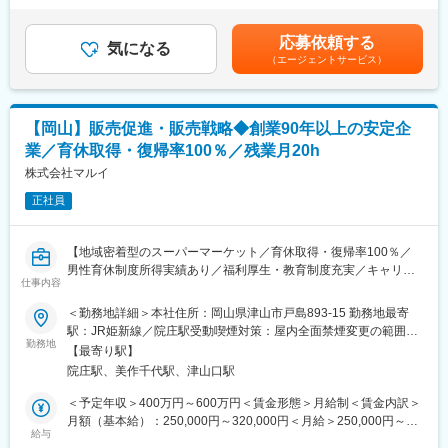
Ｌ月5回、曜日固定の店休日あり※商業施設を除く
し、お客様へ「うまいもの」を届けることが使命です。
賞与：年2回（7月、12月)■業績により決算賞与あり賃金はあくま
Ｌ4連休の取得実績あり／平均有給休暇取得日数13.5日
メーカーとの共同商品開発を通して、毎年数多くのオリジナル商
でも目安の金額であり、選考を通じて上下する可能性がありま
・転居を伴う転勤は本人の同意なしでございません。
応募依頼する
品を開発しています。
気になる
す。月給(月額)は固定手当を含めた表記です。
・長期就業◎：育休産休取得率100％、時短勤務100％
（エージェントサービス）
■当社の人材育成制度：
■キャリアパス：
「マルイアカデミー」を設立し、社員の教育、資格取得を後押し
店長やエリアマネージャーといったマネジメントの道、買取・販
しています。店舗における様々なスキル向上のための各種研修が
売のエキスパート、本社職へのキャリアチェンジ（過去実績あ
【岡山】販売促進・販売戦略◆創業90年以上の安定企
充実しており、入社から10年後のキャリア形成を計画します。
り）など多彩なキャリアを目指せます。
業／育休取得・復帰率100％／残業月20h
同社内はもちろん子会社も複数あり、ブランド買取、ハウスクリ
■当社の特徴：
株式会社マルイ
ーニング事業なども展開しており幅広いキャリアパスがございま
1931年2月、津山市元魚町14番地にマルイ食料品店として創業。
す。
正社員
西日本エリアの食料品店では最も早くセルフサービス方式を導入
したスーパーマーケットです。1958年8月には株式会社マルイを
変更の範囲：会社の定める業務
設立。現在は岡山県、鳥取県、島根県で食品スーパーマーケット
【地域密着型のスーパーマーケット／育休取得・復帰率100％／
を展開しています。2020年からは本格的にデジタルトランスフォ
男性育休制度所得実績あり／福利厚生・教育制度充実／キャリア
ーメーション（以下、DX）への取組みを開始しました。フルセル
仕事内容
ップしやすい環境】
フレジの導入、デジタル販促の強化、お客様1人ひとりの購買実績
＜勤務地詳細＞本社住所：岡山県津山市戸島893-15 勤務地最寄
からお客様に最適な商品提案を実現しています。
当社は地域の食のライフラインを支えるスーパーマーケットとし
駅：JR姫新線／院庄駅受動喫煙対策：屋内全面禁煙変更の範囲：
今後も、新たなサービスや商品を創造し、変革し、地域の皆様の
て、岡山・鳥取・島根で店舗展開をしております。現在食品スー
勤務地
会社の定める事業所
健やかな食生活のお手伝いが出来る「食の専門家」を目指し、地
【最寄り駅】
パーマーケット事業の拡大、収益性の向上により、今回は販売促
域とともに歩む企業として、より一層努力して参ります。
院庄駅、美作千代駅、津山口駅
進・販売戦略担当を募集します。
＜予定年収＞400万円～600万円＜賃金形態＞月給制＜賃金内訳＞
変更の範囲：会社の定める業務
■業務内容：
月額（基本給）：250,000円～320,000円＜月給＞250,000円～
・販売促進に関する各種SNSツールの作成管理
給与
320,000円＜昇給有無＞有＜残業手当＞有＜給与補足＞※給与詳細