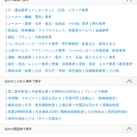
IT・通信業界
インターネット・広告・メディア業界
メーカー（機械・電気）業界
メーカー（素材・化学・食品・化粧品・その他）業界
商社業界
医薬品・医療機器・ライフサイエンス・医療系サービス
金融業界
建設・プラント・不動産業界
コンサルティング・リサーチ業界・専門事務所・監査法人・税理士法人
人材サービス・アウトソーシング業界・コールセンター
外食産業・飲食業界
運輸・物流業界
エネルギー（電力・ガス・石油・新エネルギー）業界
旅行・宿泊・レジャー業界
警備・清掃業界
理容・美容・エステ業界
教育業界
農林水産・鉱業
公社・官公庁・学校・研究施設
冠婚葬祭業界
その他
ほかのこだわり条件で探す
第二新卒歓迎
外資系企業
年間休日120日以上
フレックス勤務
管理職・マネジャー
英語を活かす
学歴不問
転勤なし（勤務地限定）
服装自由
社宅・家賃補助制度
上場企業
中国語を活かす
退職金制度
残業20時間未満
完全週休2日制
職種未経験歓迎
土日祝休み
原則定時退社
海外出張あり
U・Iターン支援あり
ほかの固定給で探す