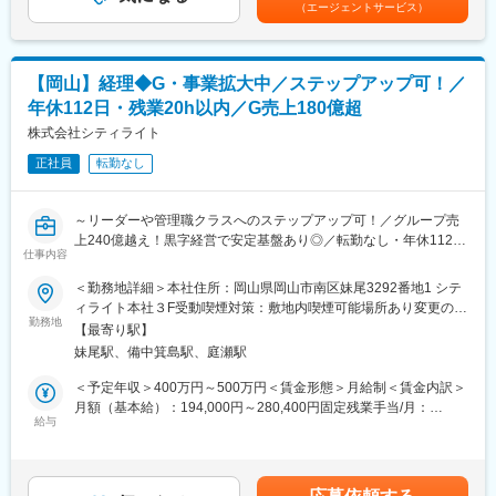
スタッフから店長を経てRSV（スーパーバイザー）へステップア
（エージェントサービス）
・月次業務の仕組みを見直し、IT化も図り、次の打ち手のために
ップが可能です。RSV経験後はマネジメントや本部への異動の道
早期に経営へ数字を上げる仕組み作り
もあり、長期的にキャリア形成ができます。まずは入社後1年で店
・月次予実を分析し、経営陣・営業現場へのフィードバック
長昇格を目指していただきます。
・数字を根拠として適正在庫量を弾き、適正なキャッシュフロー
【岡山】経理◆G・事業拡大中／ステップアップ可！／
の確保
■組織構成：
年休112日・残業20h以内／G売上180億超
・経費予算の統制、管理
1店舗あたり店長1名、スタッフ5～15名で運営。チームワークを
・税理士、公認会計士との連携
株式会社シティライト
重視し、相談しやすく協力し合える職場環境です。
（2）グループ内資金管理
正社員
転勤なし
・グループ各社の経理を把握し、グループファイナンスの効果を
■当社について：
高める
当社は2023年2月に設立された楽天グループ100％出資の新会社
・銀行との関係構築と交渉
で、事業運営に必要な企画、立ち上げ、コンサルティング、オペ
～リーダーや管理職クラスへのステップアップ可！／グループ売
レーション管理、システム・インフラ整備までを一括して提供し
上240億越え！黒字経営で安定基盤あり◎／転勤なし・年休112日
■組織構成：
仕事内容
ています。
土日祝・残業20h以内でワークライフバランス◎／退職金制度／
経理部門には、20代～50代の5名（管理職含めて５名）の社員が
デジタル化・DX推進のほか、地域スポーツ支援やサステナビリテ
＜勤務地詳細＞本社住所：岡山県岡山市南区妹尾3292番地1 シテ
所属しております。
変更の範囲：会社の定める業務
ィにも！～
ィライト本社３F受動喫煙対策：敷地内喫煙可能場所あり変更の範
■職務概要：
勤務地
囲：本文参照
■働き方：
【最寄り駅】
グループ・事業を拡大していくにあたり、シティライトグループ
年休112日・土日祝休
妹尾駅、備中箕島駅、庭瀬駅
の本社管理部門経理スタッフを募集いたします。
7時間30分労働・残業20ｈ以内
＜予定年収＞400万円～500万円＜賃金形態＞月給制＜賃金内訳＞
転勤無し
■職務詳細：
月額（基本給）：194,000円～280,400円固定残業手当/月：
育産休実績あり／家族手当など子育て支援あり
・伝票入力
給与
29,100円～42,060円（固定残業時間18時間0分/月）超過した時間
※有給取得もしやすい環境です！
・現預金管理
外労働の残業手当は追加支給＜月給＞223,100円～322,460円（一
・月次決算
律手当を含む）＜昇給有無＞有＜残業手当＞有＜給与補足＞■賞
■同社について：
・年次決算業務 など
与：あり（年2回）■昇給：あり（年1回）賃金はあくまでも目安
自動車の販売・整備・買取・オークション・リサイクルまで車に