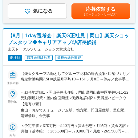
場合となります。全国転勤可能型の場合：370万円～550万円賃金
り、グループ売上は240億円を超える規模となりました。今後も
・スマホの初期設定・データ移行サポート
はあくまでも目安の金額であり、選考を通じて上下する可能性が
更なる拡大を目指しております。
応募依頼する
・問い合わせ対応
気になる
あります。月給(月額)は固定手当を含めた表記です。
デジタル化・DX推進のほか、地域スポーツ支援やサステナビリテ
（エージェントサービス）
ィにも取り組んでいます。
◇店舗運営
・店舗での電話応対
変更の範囲：会社の定める業務
・在庫管理、売り場づくり、POP作成
【8月｜1day選考会｜楽天G正社員｜岡山】楽天ショッ
・KPI管理・数値振り返り
プスタッフ◆キャリアアップ◎店長候補
・店舗会議・研修への参加
・キャンペーン企画など、集客に向けた取り組み
楽天トータルソリューションズ株式会社
正社員
職種未経験歓迎
業種未経験歓迎
■教育体制：
入社後1ヶ月は店舗での実践研修を実施。サービス知識・業務の流
れなど基礎から学べ、楽天グループ共通のeラーニングでビジネス
【楽天グループの顔としてグループ商材の総合提案×店舗づくり／
スキルの習得も可能。未経験でも安心してスタートできる環境で
所定労働時間7.5H×残業月平均10～15H／月8日～休み／食事手当
す。
仕事内容
あり】
楽天モバイルショップに来店されるお客様へ、スマートフォン・
＜勤務地詳細1＞岡山平井店住所：岡山県岡山市中区平井6-11-22
■このポジションの魅力：
料金プラン・楽天カード・楽天市場・楽天ポイントなど、楽天経
受動喫煙対策：屋内全面禁煙＜勤務地詳細2＞天満屋ハピータウン
◇未経験でも成長しやすいシンプルなオペレーション
済圏の幅広いサービスを総合的にご提案します。単なる携帯販売
勤務地
鴨方店住所：岡山県浅口市鴨方町六条院中2128-1 受動喫煙対策：
料金体系が他キャリアよりシンプル覚えやすく、提案力を磨きや
【最寄り駅】
ではなく、楽天グループ唯一の対面チャネルとして、お客様の生
屋内全面禁煙変更の範囲：会社の定める事業所
すい環境です。そのため、未経験からでも短期間で成長しやす
東山・おかでんミュージアム駅、鴨方駅、門田屋敷駅、里庄駅、
活をより豊かにするトータルサポートを行うポジションです。
く、早期に独り立ちが可能です。
清輝橋駅、金光駅
◇事業づくりに携われるやりがい
【今回の選考会の特徴】
＜予定年収＞370万円～550万円＜賃金形態＞月給制＜賃金内訳＞
後発キャリアだからこそ柔軟で風通しがよく、改善提案や企画が
・最短1日で内々定も可能！
月額（基本給）：265,500円～370,000円＜月給＞265,500円～
店舗運営に活かされやすい文化があります。
・Web開催のため、全国どこからでも参加可能
給与
370,000円＜昇給有無＞有＜残業手当＞有＜給与補足＞※賞与年2
◇マイカー通勤：社内規定あり。ご希望の方はご相談ください！