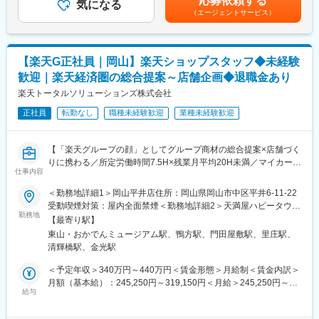
応募依頼する
グループ会社の経理業務も一括して行っており、部署ごとに担当
気になる
の金額であり、選考を通じて上下する可能性があります。月給(月
関する全てを扱っており、多角的な事業展開で安定した収益を上
（エージェントサービス）
経理がついています。入社後、まずは先輩社員と一緒に担当部署
額)は固定手当を含めた表記です。
げています。
の経理業務をしていただき、慣れてきましたら担当部署を持って
2024年にはシティライトを親会社とするグループ会社が12社とな
いただくようになります。
り、グループ売上は180億円を超える規模となりました。今後も
M&Aを強化しグループ会社を増やし、売上高は200億円、300億円
【楽天G正社員｜岡山】楽天ショップスタッフ◆未経験
■組織構成：
と拡大を目指しております。
歓迎｜楽天経済圏の総合提案～店舗企画◆退職金あり
経理部門には、20代～50代の5名（管理職含めて５名）の社員が
デジタル化・DX推進のほか、地域スポーツ支援やサステナビリテ
所属しております。
楽天トータルソリューションズ株式会社
ィにも取り組んでいます。
正社員
転勤なし
職種未経験歓迎
業種未経験歓迎
■ステップアップ：
変更の範囲：会社の定める業務
将来的には主任→係長→課長とリーダークラスから管理職クラス
へのステップアップを期待しています。
【「楽天グループの顔」としてグループ商材の総合提案×店舗づく
りに携わる／所定労働時間7.5H×残業月平均20H未満／マイカー通
■働き方：
仕事内容
勤相談可◎／月8日～休み】
年休112日・土日祝休
楽天モバイルショップに来店されるお客様へ、楽天経済圏の幅広
＜勤務地詳細1＞岡山平井店住所：岡山県岡山市中区平井6-11-22
7時間30分労働・残業20ｈ以内
いサービスを総合的にご提案します。
受動喫煙対策：屋内全面禁煙＜勤務地詳細2＞天満屋ハピータウン
転勤無し
単なる携帯販売ではなく、楽天グループ唯一の対面チャネルとし
勤務地
鴨方店住所：岡山県浅口市鴨方町六条院中2128-1 受動喫煙対策：
育産休実績あり／家族手当など子育て支援あり
【最寄り駅】
て、お客様の生活をより豊かにするトータルサポートを行うポジ
屋内全面禁煙変更の範囲：会社の定める事業所
※有給取得もしやすい環境です！
東山・おかでんミュージアム駅、鴨方駅、門田屋敷駅、里庄駅、
ションです。
清輝橋駅、金光駅
■同社について：
■具体的には：
＜予定年収＞340万円～440万円＜賃金形態＞月給制＜賃金内訳＞
自動車の販売・整備・買取・オークション・リサイクルまで車に
◇お客様対応
月額（基本給）：245,250円～319,150円＜月給＞245,250円～
関する全てを扱っており、多角的な事業展開で安定した収益を上
・新規契約・機種変更の受付および提案
給与
319,150円＜昇給有無＞有＜残業手当＞有＜給与補足＞※賞与年2
げています。
・料金プラン、楽天ポイント活用、楽天カード、各種サービスの
回※別途インセンティブ支給あり※上記は都道府県内異動型のみの
2024年にはシティライトを親会社とするグループ会社が12社とな
案内