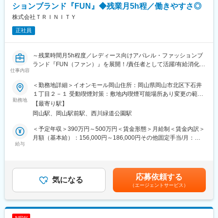
あなたが安心できるようしっかりとフォローします！同期入社の
・有給・連休取得を推進！月に最低1日の有給取得推進
ションブランド『FUN』◆残業月5h程／働きやすさ◎
仲間はもちろん、先輩ともいい関係を築いていけるのがベルパー
・育休実績：取得率：約95％／復帰率89.1％
株式会社ＴＲＩＮＩＴＹ
クの魅力のひとつ。
・ショップ勤務者 4連休超取得率：86.8％
困った時はすぐに相談し合えて、互いに高め合いながら成長でき
正社員
ます！
・研修体制も充実！研修部が主催するコンプライアンス研修、業
務知識習得研修のほか、店舗配属後もスキルアップ・レベルアッ
～残業時間月5h程度／レディース向けアパレル・ファッションブ
プを支援するツールや環境が整っています。
ランド『FUN（ファン）』を展開！/責任者として活躍/有給消化率
仕事内容
80％/家事や育児との両立もOK♪/産育休実績多数！子育て中の社員
■この仕事の魅力
も活躍/従業員割引制度あり～
＜勤務地詳細＞イオンモール岡山住所：岡山県岡山市北区下石井
★ライフイベントへの支援多数★
１丁目２－１ 受動喫煙対策：敷地内喫煙可能場所あり変更の範
（1）社員の男女比【47％：53％】で、男女共にバランスよく活
■業務内容：
勤務地
囲：会社の定める事業所
【最寄り駅】
躍しています。
ショップマネージャーとしてショップでの接客・販売・ディスプ
岡山駅、岡山駅前駅、西川緑道公園駅
・年休実質128日！
レイなどの店舗業務フォロー、店長やスタッフの育成・売り上げ
・月1日の有給取得・連続休暇取得を推進中
管理などのマネジメント業務をお任せいたします。
＜予定年収＞390万円～500万円＜賃金形態＞月給制＜賃金内訳＞
・育休取得率約95％／復帰率は89.1％！
月額（基本給）：156,000円～186,000円その他固定手当/月：
・保育園に預けて復職した場合⇒保育手当を支給（3歳まで）
▼具体的には下記業務を担う店長のサポートやフォロー・育成を
給与
39,000円～46,500円固定残業手当/月：65,000円～77,500円（固
・お子さんが4歳に達するまで時短勤務可
お任せします。
定残業時間45時間0分/月）超過した時間外労働の残業手当は追加
・時短とフルタイムをミックスして使えます『慣らしフルタイム
＜店舗業務＞
支給＜月給＞260,000円～310,000円（一律手当を含む）＜昇給有
制度』あり
● 接客・販売
無＞有＜残業手当＞有＜給与補足＞■昇給：月1回■業績手当て実
応募依頼する
● コーディネート提案
気になる
績：年2回（3月/9月支給）賃金はあくまでも目安の金額であり、
（2）ベルパークは東証スタンダード上場企業。全国に300店以上
（エージェントサービス）
● お会計
選考を通じて上下する可能性があります。月給(月額)は固定手当を
の店舗を展開し、安定した経営基盤を誇ります。研修体制も充
● ディスプレイ
含めた表記です。
実！コンプライアンス研修、業務知識習得研修のほか、店舗配属
● 在庫管理 他
後もスキルアップ・レベルアップを支援するツールや環境が整っ