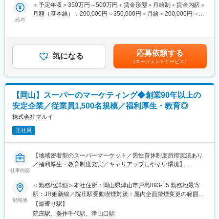
■業務内容：
＜予定年収＞350万円～500万円＜賃金形態＞月給制＜賃金内訳＞
変更の範囲：会社の定める業務
・ネットスーパー事業全体における商品企画立案、運用面の管理
月額（基本給）：200,000円～350,000円＜月給＞200,000円～
業務
給与
350,000円＜昇給有無＞有＜残業手当＞有＜給与補足＞※給与詳細
・ネットスーパー会員の獲得ノウハウ構築、営業推進、配送エリ
は能力・業務担当範囲により変動します。■昇給：年1回（5月）■
ア拡大・顧客支持を得るための企画立案
賞与：年2回（7月、12月)■業績により決算賞与あり賃金はあくま
・配送業務および配送体制の構築・運営管理、人材育成
でも目安の金額であり、選考を通じて上下する可能性がありま
応募依頼する
気になる
す。月給(月額)は固定手当を含めた表記です。
（エージェントサービス）
■当社の人材育成制度：
「マルイアカデミー」を設立し、社員の教育、資格取得を後押し
しています。店舗における様々なスキル向上のための各種研修が
充実しており、入社から10年後のキャリア形成を計画します。
【岡山】スーパーのマーケティング◆創業90年以上の
安定企業／従業員1,500名規模／福利厚生・教育◎
■リーダーシップ研修：
『アンガーマネジメント』を踏まえて『部下の自主性を育てる指
株式会社マルイ
導法』などリーダーとしての心構えや実践すべき具体的な行動に
正社員
ついて学び、チームの活性化を図るリーダーシップのあり方を考
えます。
【地域密着型のスーパーマーケット／男性育休制度所得実績あり
■当社の特徴：
／福利厚生・教育制度充実／キャリアップしやすい環境】
1931年2月、津山市元魚町14番地にマルイ食料品店として創業。
仕事内容
西日本エリアの食料品店では最も早くセルフサービス方式を導入
当社は地域の食のライフラインを支えるスーパーマーケットとし
＜勤務地詳細＞本社住所：岡山県津山市戸島893-15 勤務地最寄
したスーパーマーケットです。1958年8月には株式会社マルイを
て、岡山・鳥取・島根で店舗展開をしております。現在食品スー
駅：JR姫新線／院庄駅受動喫煙対策：屋内全面禁煙変更の範囲：
設立。現在は岡山県、鳥取県、島根県で食品スーパーマーケット
パーマーケット事業の拡大、収益性の向上により、今回は情報マ
勤務地
会社の定める事業所
を展開しています。2020年からは本格的にデジタルトランスフォ
【最寄り駅】
ーケティング戦略企画・推進管理担当を募集します。
ーメーション（以下、DX）への取組みを開始しました。フルセル
院庄駅、美作千代駅、津山口駅