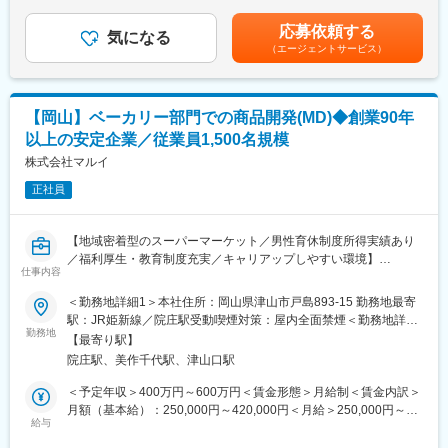
（2）私たちベルパークは東証スタンダード上場企業。全国に300
230,000円～280,000円（一律手当を含む）＜昇給有無＞有＜残業
（2）通販サイトに掲載するバイクの写真撮影
店以上の店舗を展開し、安定した経営基盤を誇ります。その為研
手当＞有＜給与補足＞※年収は経験・スキルを基に決定■業績連動
応募依頼する
（3）各種バイク保険の対応
修体制も充実！研修部が主催するコンプライアンス研修、業務知
気になる
型賞与：年2回※会社業績による■昇給：年1回※人事考課による■実
（エージェントサービス）
（4）納車対応（書類作成、納車）、納車後のアフターフォローな
識習得研修のほか、店舗配属後もスキルアップ・レベルアップを
績：・年収346万円（月収26万円）／24歳 副店長職 経験2年・年
ど
支援するツールや環境が整っています。
収420万円（月収35万円）／35歳 店長職 経験6年・年収588万円
※販売店の場合でもお持ち込みのバイクの買取査定業務を行うこと
／38歳 マネージャー 入社8年目賃金はあくまでも目安の金額であ
もあります。
★スキルアップが叶えられる★
り、選考を通じて上下する可能性があります。月給(月額)は固定手
【岡山】ベーカリー部門での商品開発(MD)◆創業90年
年4回の「ソフトバンク認定資格試験」で資格を取得したら、最高
当を含めた表記です。
以上の安定企業／従業員1,500名規模
■研修フォロー体制
月額8万円（年額96万円）の資格手当を追加支給！
＜未経験ＯＫ◎座学でビジネスマナーやバイクの知識などからし
株式会社マルイ
※試験の合格率・保有率はともに約90％
っかり学べる！＞
※会社をあげて合格までしっかりサポートします
正社員
・配属先では3段階のOJT形式にて業務を習得。
・Webで商品や業務について学習する『バイク王カレッジ』など
もあり
【地域密着型のスーパーマーケット／男性育休制度所得実績あり
※ほとんどが未経験入社者ですが、潤沢な研修制度により安心して
／福利厚生・教育制度充実／キャリアップしやすい環境】
早期活躍を目指せる環境です！
仕事内容
当社は地域の食のライフラインを支えるスーパーマーケットとし
＜勤務地詳細1＞本社住所：岡山県津山市戸島893-15 勤務地最寄
■魅力
て、岡山・鳥取・島根で店舗展開をしております。現在食品スー
駅：JR姫新線／院庄駅受動喫煙対策：屋内全面禁煙＜勤務地詳細
・未経験からスタンダード上場の安定基盤の当社の正社員として
パーマーケット事業の拡大、収益性の向上により、ベーカリー部
勤務地
2＞岡山県北のいずれかの店舗住所：岡山県津山市 受動喫煙対
長期就業が叶います！
【最寄り駅】
門での商品開発・MDを募集しています。
策：屋内全面禁煙変更の範囲：会社の定める事業所
・社割などバイク好きの方に嬉しい福利厚生はもちろん、独自休
院庄駅、美作千代駅、津山口駅
暇や諸手当など福利厚生も充実◎
■業務内容：
＜予定年収＞400万円～600万円＜賃金形態＞月給制＜賃金内訳＞
ベーカリー部門の商品仕入れ、販売企画、商品開発や産地開発な
月額（基本給）：250,000円～420,000円＜月給＞250,000円～
■働き方
ど、商品の仕入れから売り場企画までを担います！
給与
420,000円＜昇給有無＞有＜残業手当＞有＜給与補足＞※給与詳細
・月10日休み／年休120日でライフワークバランス◎
お客様のニーズを先読みし、美味い逸品を世界各地から見つけ出
は能力・業務担当範囲により変動します。■昇給：年1回（5月）■