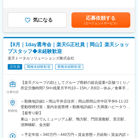
・未経験の方も歓迎！充実した研修制度あり
回※その他手当：食事手当※別途インセンティブ支給あり賃金はあ
くまでも目安の金額であり、選考を通じて上下する可能性があり
■キャリアパス：
【選考会の概要】
ます。月給(月額)は固定手当を含めた表記です。
スタッフから店長を経てRSV（スーパーバイザー）へステップア
応募依頼する
・形式： Web開催（事前に企業セミナー動画をご視聴いただきま
気になる
ップが可能です。RSV経験後はマネジメントや本部への異動の道
（エージェントサービス）
す）
もあり、長期的にキャリア形成ができます。まずは入社後1年で店
・内容： 面接（25分×2回 現場面接/HR面接）
長昇格を目指していただきます。
【開催日時】
■組織構成：
【8月｜1day選考会｜楽天G正社員｜岡山】楽天ショッ
8/9(日)11:00～14:30
1店舗あたり店長1名、スタッフ5～15名で運営。チームワークを
プスタッフ◆未経験歓迎
8/13(木)17:00～20:30
重視し、相談しやすく協力し合える職場環境です。
8/18(火)17:00～20:30
楽天トータルソリューションズ株式会社
8/20(木)17:00～20:30
■当社について：
正社員
職種未経験歓迎
業種未経験歓迎
8/25(火)17:00～20:30
当社は2023年2月に設立された楽天グループ100％出資の新会社
8/27(木)17:00～20:30
で、事業運営に必要な企画、立ち上げ、コンサルティング、オペ
※ご応募時、参加可能日時を複数お知らせください。
レーション管理、システム・インフラ整備までを一括して提供し
【楽天グループの顔としてグループ商材の総合提案×店舗づくり／
ています。
所定労働時間7.5H×残業月平均10～15H／月8日～休み／食事手当
■具体的には：
仕事内容
あり】
◇お客様対応
変更の範囲：会社の定める業務
楽天モバイルショップに来店されるお客様へ、スマートフォン・
＜勤務地詳細1＞岡山平井店住所：岡山県岡山市中区平井6-11-22
・新規契約・機種変更の受付および提案
料金プラン・楽天カード・楽天市場・楽天ポイントなど、楽天経
受動喫煙対策：屋内全面禁煙＜勤務地詳細2＞天満屋ハピータウン
・料金プラン、楽天ポイント活用、楽天カード、各種サービスの
済圏の幅広いサービスを総合的にご提案します。単なる携帯販売
勤務地
鴨方店住所：岡山県浅口市鴨方町六条院中2128-1 受動喫煙対策：
案内
【最寄り駅】
ではなく、楽天グループ唯一の対面チャネルとして、お客様の生
屋内全面禁煙変更の範囲：会社の定める事業所
・スマホの初期設定・データ移行サポート
東山・おかでんミュージアム駅、鴨方駅、門田屋敷駅、里庄駅、
活をより豊かにするトータルサポートを行うポジションです。
・問い合わせ対応
清輝橋駅、金光駅
◇店舗運営
【今回の選考会の特徴】
＜予定年収＞340万円～440万円＜賃金形態＞月給制＜賃金内訳＞
・店舗での電話応対