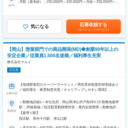
月額（基本給）：250,000円～320,000円＜月給＞250,000円～
- 中期：全社横断の業務改革リーダー、IT戦略担当
・「高校の授業に講師として参加」「津山商業高校の学祭、体育
給与
320,000円＜昇給有無＞有＜残業手当＞有＜給与補足＞※給与詳細
- 将来：業務企画部門責任者、DX責任者 など
祭に協力」など、高校の先生のサポートを率先して実施
は能力・業務担当範囲により変動します。■昇給：年1回（5月）■
→講師など、マルイ内の様々な部署と連携して実施可能。
賞与：年2回（7月、12月)■業績により決算賞与あり賃金はあくま
■当社の人材育成制度：
・各店舗の地域にある高校へ定期的に訪問し、先生の相談に乗れ
でも目安の金額であり、選考を通じて上下する可能性がありま
「マルイアカデミー」を設立し、社員の教育、資格取得を後押し
応募依頼する
る関係性を構築
気になる
す。月給(月額)は固定手当を含めた表記です。
しています。店舗における様々なスキル向上のための各種研修が
（エージェントサービス）
・新卒、中途、パート採用
充実しており、入社から10年後のキャリア形成を計画します。
・福利厚生に関する各種業務
・SDGs推進室や食育推進室の企画について業務サポート
■当社の特徴：
1931年2月津山市元魚町14番地にマルイ食料品店として創業。西
【岡山】惣菜部門での商品開発(MD)◆創業90年以上の
■ミッション：
日本エリアの食料品店では最も早くセルフサービス方式を導入し
安定企業／従業員1,500名規模／福利厚生充実
高卒・大卒採用を実施するうえで、地域の高校との関係構築を行
たスーパーです。1958年8月には株式会社マルイを設立。現在は
い、採用の機会をいただけるようにすること。
株式会社マルイ
岡山県、鳥取県、島根県で食品スーパーマーケットを展開してい
ます。2020年からは本格的にデジタルトランスフォーメーション
正社員
■当社の人材育成制度：
への取組みを開始しました。フルセルフレジの導入、デジタル販
「マルイアカデミー」を設立し、社員の教育、資格取得を後押し
促の強化、お客様1人ひとりの購買実績からお客様に最適な商品提
しています。店舗における様々なスキル向上のための各種研修が
案を実現しています。
【地域密着型のスーパーマーケット／男性育休制度所得実績あり
充実しており、入社から10年後のキャリア形成を計画します。
／福利厚生・教育制度充実／キャリアップしやすい環境】
仕事内容
変更の範囲：会社の定める業務
■当社の特徴：
当社は地域の食のライフラインを支えるスーパーマーケットとし
＜勤務地詳細1＞本社住所：岡山県津山市戸島893-15 勤務地最寄
1931年2月、津山市元魚町14番地にマルイ食料品店として創業。
て、岡山・鳥取・島根で店舗展開をしております。現在食品スー
駅：JR姫新線／院庄駅受動喫煙対策：屋内全面禁煙＜勤務地詳細
西日本エリアの食料品店では最も早くセルフサービス方式を導入
パーマーケット事業の拡大、収益性の向上により、惣菜部門での
勤務地
2＞岡山県北のいずれかの店舗住所：岡山県津山市 受動喫煙対
したスーパーマーケットです。1958年8月には株式会社マルイを
【最寄り駅】
商品開発・MDを募集しています。
策：屋内全面禁煙変更の範囲：会社の定める事業所
設立。現在は岡山県、鳥取県、島根県で食品スーパーマーケット
院庄駅、美作千代駅、津山口駅
を展開しています。2020年からは本格的にデジタルトランスフォ
■業務内容：
＜予定年収＞400万円～600万円＜賃金形態＞月給制＜賃金内訳＞