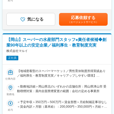
◇店舗運営
給与
200,000円～350,000円＜昇給有無＞有＜残業手当＞有＜給与補足
・総菜部門で総菜・弁当などの加工・盛り付け・品出し
・店舗での電話応対
＞※給与詳細は能力・業務担当範囲により変動します。■昇給：年
・惣菜商品の企画立案
・在庫管理、売り場づくり、POP作成
1回（5月）■賞与：年2回（7月、12月)■業績により決算賞与あり
・部門管理数値の把握・分析・管理
・KPI管理・数値振り返り
賃金はあくまでも目安の金額であり、選考を通じて上下する可能
・作業工程の計画・立案・指示・統括
応募依頼する
・店舗会議・研修への参加
気になる
性があります。月給(月額)は固定手当を含めた表記です。
・商品仕入・発注システム操作・専用システム操作・Excel表等の
（エージェントサービス）
・キャンペーン企画など、集客に向けた取り組み
操作、関数計算
※ゆくゆくは主任・チーフ・MGとしてご活躍頂ければと考えてお
■キャリアパス：
ります。
スタッフ（R CREW）から店長を経てRSV（スーパーバイザー）
【岡山】スーパーの水産部門スタッフ※責任者候補◆創
へステップアップが可能です。RSV経験後はマネジメントや本部
■当社の人材育成制度：
業90年以上の安定企業／福利厚生・教育制度充実
への異動の道もあり、長期的にキャリア形成ができます。まずは
「マルイアカデミー」を設立し、社員の教育、資格取得を後押し
株式会社マルイ
入社後1年で店長昇格を目指していただきます。
しています。店舗における様々なスキル向上のための各種研修が
充実しており、入社から10年後のキャリア形成を計画します。
正社員
■組織構成：
1店舗あたり店長1名、スタッフ5～15名で運営。チームワークを
■当社の特徴：
重視し相談しやすく協力し合える職場環境です。
【地域密着型のスーパーマーケット／男性育休制度所得実績あり
1931年2月、津山市元魚町14番地にマルイ食料品店として創業。
／福利厚生・教育制度充実／キャリアップしやすい環境】
西日本エリアの食料品店では最も早くセルフサービス方式を導入
変更の範囲：会社の定める業務
仕事内容
したスーパーマーケットです。1958年8月には株式会社マルイを
当社は地域の食のライフラインを支えるスーパーマーケットとし
設立。現在は岡山県、鳥取県、島根県で食品スーパーマーケット
＜勤務地詳細＞岡山県北のいずれかの店舗住所：岡山県津山市 受
て、岡山・鳥取・島根で店舗展開をしております。現在食品スー
を展開しています。2020年からは本格的にデジタルトランスフォ
動喫煙対策：屋内全面禁煙変更の範囲：会社の定める事業所
パーマーケット事業の拡大、収益性の向上により、今回は水産部
ーメーション（以下、DX）への取組みを開始しました。フルセル
勤務地
門のスタッフを募集しています。
フレジの導入、デジタル販促の強化、お客様1人ひとりの購買実績
＜予定年収＞350万円～500万円＜賃金形態＞月給制補足事項なし
からお客様に最適な商品提案を実現しています。
＜賃金内訳＞月額（基本給）：200,000円～350,000円＜月給＞
■業務内容：
今後も、新たなサービスや商品を創造し、変革し、地域の皆様の
給与
200,000円～350,000円＜昇給有無＞有＜残業手当＞有＜給与補足
・水産部門で刺身・寿司などの加工・盛り付け・品出し
健やかな食生活のお手伝いが出来る「食の専門家」を目指し、地