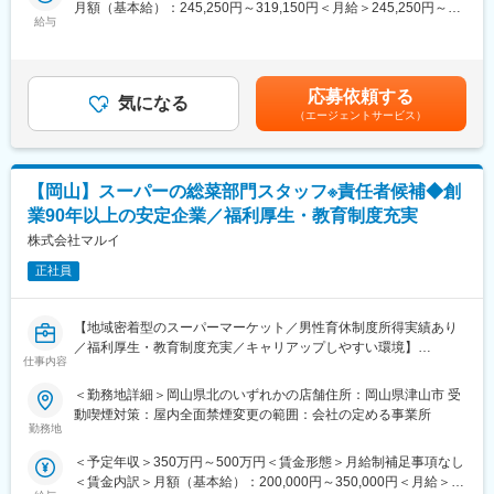
・最短1日で内々定も可能！
月額（基本給）：245,250円～319,150円＜月給＞245,250円～
・在庫管理、売り場づくり、POP作成
・Web開催のため、全国どこからでも参加可能
給与
319,150円＜昇給有無＞有＜残業手当＞有＜給与補足＞※賞与年2
・KPI管理・数値振り返り
・未経験の方も歓迎！充実した研修制度あり
回※その他手当：食事手当※別途インセンティブ支給あり※上記は
・店舗会議・研修への参加
都道府県内異動型のみの場合となります。全国転勤可能型の場
・キャンペーン企画など、集客に向けた取り組み
【選考会の概要】
合：370万～550万円賃金はあくまでも目安の金額であり、選考を
応募依頼する
・形式： Web開催（事前に企業セミナー動画をご視聴いただきま
気になる
通じて上下する可能性があります。月給(月額)は固定手当を含めた
■キャリアパス：
（エージェントサービス）
す）
表記です。
スタッフ（R CREW）から店長を経てRSV（スーパーバイザー）
・内容： 面接（25分×2回 現場面接/HR面接）
へステップアップが可能です。RSV経験後はマネジメントや本部
への異動の道もあり、長期的にキャリア形成ができます。まずは
【開催日時】
入社後1年で店長昇格を目指していただきます。
【岡山】スーパーの総菜部門スタッフ※責任者候補◆創
8/9(日)11:00～14:30
業90年以上の安定企業／福利厚生・教育制度充実
8/13(木)17:00～20:30
■組織構成：
8/18(火)17:00～20:30
株式会社マルイ
1店舗あたり店長1名、スタッフ5～15名で運営。チームワークを
8/20(木)17:00～20:30
重視し相談しやすい環境◎
正社員
8/25(火)17:00～20:30
8/27(木)17:00～20:30
変更の範囲：会社の定める業務
※ご応募時、参加可能日時を複数お知らせください。
【地域密着型のスーパーマーケット／男性育休制度所得実績あり
／福利厚生・教育制度充実／キャリアップしやすい環境】
■具体的には：
仕事内容
◇お客様対応
当社は地域の食のライフラインを支えるスーパーマーケットとし
＜勤務地詳細＞岡山県北のいずれかの店舗住所：岡山県津山市 受
・新規契約・機種変更の受付および提案
て、岡山・鳥取・島根で店舗展開をしております。現在食品スー
動喫煙対策：屋内全面禁煙変更の範囲：会社の定める事業所
・料金プラン、楽天ポイント活用、楽天カード、各種サービスの
パーマーケット事業の拡大、収益性の向上により、今回は総菜部
勤務地
案内
門のスタッフを募集しています。
・スマホの初期設定・データ移行サポート
＜予定年収＞350万円～500万円＜賃金形態＞月給制補足事項なし
・問い合わせ対応
＜賃金内訳＞月額（基本給）：200,000円～350,000円＜月給＞
■業務内容：