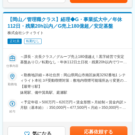
ど、経験や役職に合わせた研修を適宜実施しています。
◇店舗運営
※女性管理職が多数活躍しています。
・店舗での電話応対
・在庫管理、売り場づくり、POP作成
変更の範囲：本文参照
【岡山／管理職クラス】経理◆G・事業拡大中／年休
・KPI管理・数値振り返り
112日・残業20h以内／G売上180億超／安定基盤
・店舗会議・研修への参加
・キャンペーン企画など、集客に向けた取り組み
株式会社シティライト
正社員
転勤なし
■教育体制：
入社後1ヶ月は店舗での実践研修を実施。サービス知識・業務の流
れなど基礎から学べ、楽天グループ共通のeラーニングでビジネス
～課長・次長クラス／グループ売上180億越え！黒字経営で安定
スキルの習得も可能。未経験でも安心してスタートできる環境で
基盤あり◎／転勤なし・年休112日土日祝・残業20h以内でワーク
す。
仕事内容
ライフバランス◎／退職金制度／デジタル化・DX推進のほか、地
域スポーツ支援やサステナビリティにも！～
＜勤務地詳細＞本社住所：岡山県岡山市南区妹尾3292番地1 シテ
■このポジションの魅力：
■職務概要：
ィライト本社３F受動喫煙対策：敷地内喫煙可能場所あり変更の範
◇未経験でも成長しやすいシンプルなオペレーション
グループ・事業を拡大していくにあたり、シティライトグループ
勤務地
囲：本文参照
料金体系が他キャリアよりシンプル覚えやすく、提案力を磨きや
【最寄り駅】
の頭脳となる本社管理部門 経理スタッフを募集いたします。
すい環境です。そのため、未経験からでも短期間で成長しやす
妹尾駅、備中箕島駅、庭瀬駅
管理職（ご経験に応じて管理職候補）としてご入社後いただき、
く、早期に独り立ちが可能です。
マネジメントやDX化など、経理部をけん引いただける方を求めて
＜予定年収＞500万円～620万円＜賃金形態＞月給制＜賃金内訳＞
◇事業づくりに携われるやりがい
います。
月額（基本給）：350,000円～477,500円＜月給＞350,000円～
後発キャリアだからこそ柔軟で風通しがよく、改善提案や企画が
給与
477,500円＜昇給有無＞有＜残業手当＞有＜給与補足＞■昇給：あ
店舗運営に活かされやすい文化があります。
■職務詳細：
り（年1回）賃金はあくまでも目安の金額であり、選考を通じて上
◇マイカー通勤：社内規定あり。ご希望の方はご相談ください！
（1）経営管理目線での経理業務
下する可能性があります。月給(月額)は固定手当を含めた表記で
・年次決算、月次決算
す。
■キャリアパス：
応募依頼する
・メンバーのマネジメント・育成
気になる