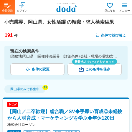
会員登録
ログイン
気になる
メニュー
小売業界、岡山県、女性活躍
の転職・求人検索結果
191
条件で並び替え
件
現在の検索条件
[勤務地]岡山県 [業種]小売業界 [詳細条件](会社・職場の環境)女性活躍
新着求人をいつでもチェック
条件の変更
この条件を保存
岡山県
のみで募集中
NEW
【岡山／二卒歓迎】総合職／SV◆手厚い育成◎未経験
から人材育成・マーケティングを学ぶ◆年休120日
株式会社ローソン