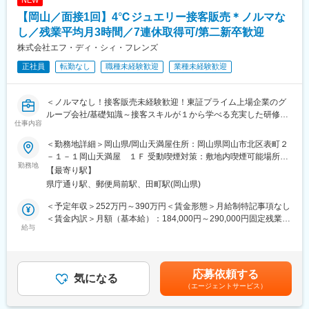
NEW
ています。
＜バックヤード・マネージメント業務＞
【岡山／面接1回】4℃ジュエリー接客販売＊ノルマな
● 商品企画提案
★スキルアップが叶えられる★
● 販売戦略・企画
し／残業平均月3時間／7連休取得可/第二新卒歓迎
年4回の「ソフトバンク認定資格試験」で資格を取得したら、最高
● シフト管理
株式会社エフ・ディ・シィ・フレンズ
月額8万円（年額96万円）の資格手当を追加支給！
● スタッフ育成・マネージメント
※試験の合格率は87.6％
正社員
転勤なし
職種未経験歓迎
業種未経験歓迎
※会社をあげて合格までしっかりサポートします!
■働き方：
〇時短勤務OK、産休育休取得可（全社員の15％が取得実績有）、
＜ノルマなし！接客販売未経験歓迎！東証プライム上場企業のグ
こちらもご覧ください！（実際に活躍する社員のインタビューも
職場復帰率も高いです。
ループ会社/基礎知識～接客スキルが１から学べる充実した研修制
ございます！）
〇平均残業時間は月約4時間
仕事内容
度有り！/残業時間は平均月3時間/お休みも取りやすくワークライ
https://note.com/bellpark_saiyou
〇全社の有給取得率78％
フバランスも整えられます>
〇昇給・昇格機会は月1回の上長面談であり、フラットな評価制度
＜勤務地詳細＞岡山県/岡山天満屋住所：岡山県岡山市北区表町２
－１－１岡山天満屋 １Ｆ 受動喫煙対策：敷地内喫煙可能場所あ
■業務内容：【変更の範囲：会社の定める業務】
勤務地
■キャリアパス：
り変更の範囲：会社の定める事業所
【最寄り駅】
以下の業務をお任せします。
経験やスキルに応じて、将来的には商品の企画などもお任せした
県庁通り駅、郵便局前駅、田町駅(岡山県)
・接客、販売
いと考えております。役職につきマネジメントに進むキャリアの
・ラッピング
他、販売やVMDに特化したトレーニングマネージャーなどの可能
＜予定年収＞252万円～390万円＜賃金形態＞月給制特記事項なし
・会計
性もございます。
＜賃金内訳＞月額（基本給）：184,000円～290,000円固定残業手
・店舗内の簡単な清掃
給与
当/月：10,000円（固定残業時間6時間49分/月～6時間49分/月）超
・アフターフォロー（クリーニングサービスや修理の受付）
■当社について：
過した時間外労働の残業手当は追加支給＜月給＞194,000円～
・備品管理 など
年に1～3店舗程度を継続的に出店しています。郊外のファミリー
300,000円（一律手当を含む）＜昇給有無＞有＜残業手当＞有＜
※F.D.C. FRIENDSのファッションアドバイザーは「コンサルティ
層をターゲットに店舗展開を行い、一定の集客と売上が見込める
給与補足＞・経験・能力を考慮の上、当社規定により決定。※上記
応募依頼する
ングセールス」と呼ばれる独自の接客スタイルで、お客さまと向
気になる
モール（イオンモール・ららぽーと等）にも店舗を展開していま
とは別に下記も支給あり・賞与：年2回（7月・12月）決算賞与有
（エージェントサービス）
き合いお客様との信頼関係を築くことを大切にしています。
す。まだまだ成長途中の企業ですので、自身のスキルに応じて本
り（業績によって）■社員の年収例年収336万円／入社5年目・28
そのため、一人ひとりのお客様に向き合ってほしいとの想いか
部での企画、EC運営などの登用も可能です。柔軟な働き方とキャ
歳・店長（月給24万3060円＋各種手当＋賞与）賃金はあくまでも