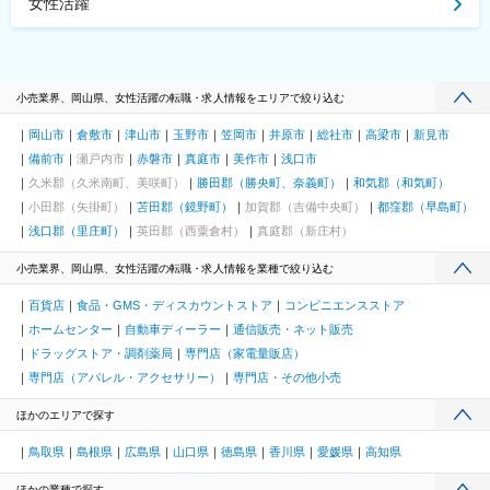
女性活躍
小売業界、岡山県、女性活躍の転職・求人情報をエリアで絞り込む
岡山市
倉敷市
津山市
玉野市
笠岡市
井原市
総社市
高梁市
新見市
備前市
瀬戸内市
赤磐市
真庭市
美作市
浅口市
久米郡（久米南町、美咲町）
勝田郡（勝央町、奈義町）
和気郡（和気町）
小田郡（矢掛町）
苫田郡（鏡野町）
加賀郡（吉備中央町）
都窪郡（早島町）
浅口郡（里庄町）
英田郡（西粟倉村）
真庭郡（新庄村）
小売業界、岡山県、女性活躍の転職・求人情報を業種で絞り込む
百貨店
食品・GMS・ディスカウントストア
コンビニエンスストア
ホームセンター
自動車ディーラー
通信販売・ネット販売
ドラッグストア・調剤薬局
専門店（家電量販店）
専門店（アパレル・アクセサリー）
専門店・その他小売
ほかのエリアで探す
鳥取県
島根県
広島県
山口県
徳島県
香川県
愛媛県
高知県
ほかの業種で探す