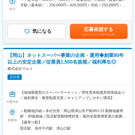
ーメーション（以下、DX）への取組みを開始しました。フルセル
惣菜部門の商品仕入れ、販売企画、商品開発や産地開発など、商
月額（基本給）：250,000円～420,000円＜月給＞250,000円～
フレジの導入、デジタル販促の強化、お客様1人ひとりの購買実績
品の仕入れから売り場企画までを担います！
給与
420,000円＜昇給有無＞有＜残業手当＞有＜給与補足＞※給与詳細
からお客様に最適な商品提案を実現しています。
お客様のニーズを先読みし、美味い逸品を世界各地から見つけ出
は能力・業務担当範囲により変動します。■昇給：年1回（5月）■
今後も、新たなサービスや商品を創造し、変革し、地域の皆様の
し、お客様へ「うまいもの」を届けることが使命です。
賞与：年2回（7月、12月)■業績により決算賞与あり賃金はあくま
健やかな食生活のお手伝いが出来る「食の専門家」を目指し、地
メーカーとの共同商品開発を通して、毎年数多くのオリジナル商
でも目安の金額であり、選考を通じて上下する可能性がありま
域とともに歩む企業として、より一層努力して参ります。
応募依頼する
品を開発しています。
気になる
す。月給(月額)は固定手当を含めた表記です。
（エージェントサービス）
変更の範囲：会社の定める業務
■当社の人材育成制度：
「マルイアカデミー」を設立し、社員の教育、資格取得を後押し
しています。店舗における様々なスキル向上のための各種研修が
【岡山】ネットスーパー事業の企画・運用◆創業90年
充実しており、入社から10年後のキャリア形成を計画します。
以上の安定企業／従業員1,500名規模／福利厚生◎
■当社の特徴：
株式会社マルイ
1931年2月、津山市元魚町14番地にマルイ食料品店として創業。
正社員
西日本エリアの食料品店では最も早くセルフサービス方式を導入
したスーパーマーケットです。1958年8月には株式会社マルイを
設立。現在は岡山県、鳥取県、島根県で食品スーパーマーケット
【地域密着型のスーパーマーケット／男性育休制度所得実績あり
を展開しています。2020年からは本格的にデジタルトランスフォ
／福利厚生・教育制度充実／キャリアップしやすい環境】
ーメーション（以下、DX）への取組みを開始しました。フルセル
仕事内容
フレジの導入、デジタル販促の強化、お客様1人ひとりの購買実績
当社は地域の食のライフラインを支えるスーパーマーケットとし
＜勤務地詳細＞本社住所：岡山県津山市戸島893-15 勤務地最寄
からお客様に最適な商品提案を実現しています。
て、岡山・鳥取・島根で店舗展開をしております。現在食品スー
駅：JR姫新線／院庄駅受動喫煙対策：屋内全面禁煙変更の範囲：
今後も、新たなサービスや商品を創造し、変革し、地域の皆様の
パーマーケット事業の拡大、収益性の向上により、今回はネット
勤務地
会社の定める事業所
健やかな食生活のお手伝いが出来る「食の専門家」を目指し、地
【最寄り駅】
スーパー事業の商品企画や運用管理の担当を募集します。
域とともに歩む企業として、より一層努力して参ります。
院庄駅、美作千代駅、津山口駅