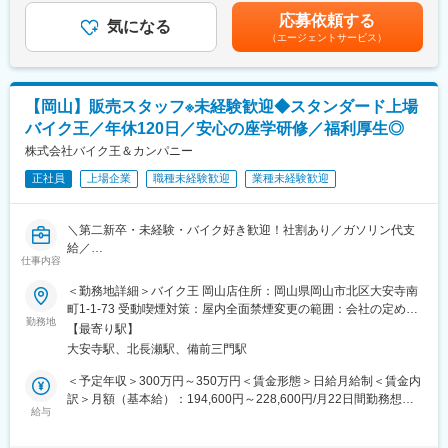
トバンク認定資格を取得すると資格手当が追加支給されます。※上
を目指しています。お客様の生活をより便利に・豊かにするため
応募依頼する
気になる
記月収・年収はみなし残業手当含む加えた金額です。賞与：年2回
に、より丁寧なコンサルテイングが求められます。
（エージェントサービス）
（6・12月）・昇給：年1回賞与とは別にインセンティブや特別賞
与も支給実績あり（2024年は30万円の追加支給を実施）賃金はあ
■研修体制充実
くまでも目安の金額であり、選考を通じて上下する可能性があり
・9割が未経験スタート★
ます。月給(月額)は固定手当を含めた表記です。
【岡山】販売スタッフ※未経験歓迎◆スタンダード上場
教える立場の先輩社員の9割が未経験スタートなので、入社時の不
安な気持ちはよく理解できます。あなたが安心できるようしっか
バイク王／年休120日／安心の座学研修／福利厚生◎
りとフォローします！同期入社の仲間はもちろん、先輩ともいい
株式会社バイク王＆カンパニー
関係を築いていけるのがベルパークの魅力のひとつ。困った時は
すぐに相談し合えて、互いに高め合いながら成長できます！
正社員
上場企業
職種未経験歓迎
業種未経験歓迎
・その為研修体制も充実！研修部が主催するコンプライアンス研
修、業務知識習得研修のほか、店舗配属後もスキルアップ・レベ
＼第二新卒・未経験・バイク好き歓迎！社割あり／ガソリン代支
ルアップを支援するツールや環境が整っています。
給／
仕事内容
【入社後は座学でビジネスマナーやバイクの知識から学べて安心
■この仕事の魅力：
◆正社員デビューも歓迎／店長やエリアマネージャー・本社職へ
★ライフイベントへの支援多数★
＜勤務地詳細＞バイク王 岡山店住所：岡山県岡山市北区大安寺南
のキャリアUPも◆社割あり／車・バイク通勤可能・ガソリン代支
・年休実質128日！
町1-1-73 受動喫煙対策：屋内全面禁煙変更の範囲：会社の定める
給／正社員◆知名度抜群の東証スタンダード上場／残業10Ｈ】
・月1日の有給取得・連続休暇取得を推進中
勤務地
事業所
【最寄り駅】
・育休取得率100％／復帰率は94.1％！
大安寺駅、北長瀬駅、備前三門駅
当社の運営する店舗での接客・販売をお任せします。
・保育園に預けて復職した場合⇒保育手当を支給（3歳まで）
・お子さんが4歳に達するまで時短勤務可
＜予定年収＞300万円～350万円＜賃金形態＞日給月給制＜賃金内
■業務内容
・時短とフルタイムをミックスして使えます『慣らしフルタイム
訳＞月額（基本給）：194,600円～228,600円/月22日間勤務想定
店舗販売のため、飛込み営業はありません。
制度』あり
給与
固定残業手当/月：35,400円～51,400円（固定残業時間25時間0分/
来店されたお客様をメインに、接客・販売の業務となります。
月）超過した時間外労働の残業手当は追加支給＜想定月額＞
（1）バイク、バイクパーツ、バイクアクセサリー、ウェアの販売