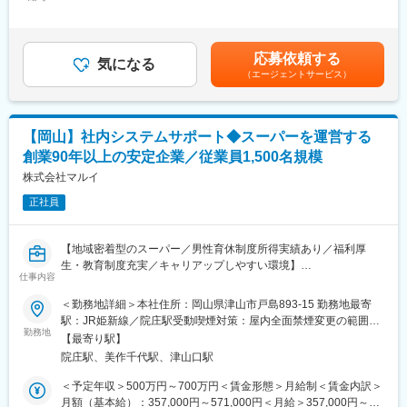
571,000円＜昇給有無＞有＜残業手当＞有＜給与補足＞※給与詳細
今後も、新たなサービスや商品を創造し、変革し、地域の皆様の
は能力・業務担当範囲により変動します。■昇給：年1回（5月）■
健やかな食生活のお手伝いが出来る「食の専門家」を目指し、地
■業務内容：
賞与：年2回（7月、12月)■業績により決算賞与あり賃金はあくま
域とともに歩む企業として、より一層努力して参ります。
・店舗管理、契約交渉
でも目安の金額であり、選考を通じて上下する可能性がありま
応募依頼する
・行政・各種業界キーパーソンとのコミュニケーション構築
気になる
す。月給(月額)は固定手当を含めた表記です。
変更の範囲：会社の定める業務
（エージェントサービス）
・各種プロジェクトの立案
・資料作成
・進捗管理
・各種管理資料の作成
【岡山】社内システムサポート◆スーパーを運営する
創業90年以上の安定企業／従業員1,500名規模
■当社の人材育成制度：
「マルイアカデミー」を設立し、社員の教育、資格取得を後押し
株式会社マルイ
しています。店舗における様々なスキル向上のための各種研修が
正社員
充実しており、入社から10年後のキャリア形成を計画します。
■当社の特徴：
【地域密着型のスーパー／男性育休制度所得実績あり／福利厚
1931年2月、津山市元魚町14番地にマルイ食料品店として創業。
生・教育制度充実／キャリアップしやすい環境】
西日本エリアの食料品店では最も早くセルフサービス方式を導入
仕事内容
したスーパーマーケットです。1958年8月には株式会社マルイを
当社では店舗業務の省力化・精度向上・競争力強化に向け、
＜勤務地詳細＞本社住所：岡山県津山市戸島893-15 勤務地最寄
設立。現在は岡山県、鳥取県、島根県で食品スーパーマーケット
POS・在庫・発注・分析系などのシステム刷新を推進しておりま
駅：JR姫新線／院庄駅受動喫煙対策：屋内全面禁煙変更の範囲：
を展開しています。2020年からは本格的にデジタルトランスフォ
す。
勤務地
会社の定める事業所
ーメーション（以下、DX）への取組みを開始しました。フルセル
【最寄り駅】
システム開発・導入経験を持ち、現場と協働しながら「定着まで
フレジの導入、デジタル販促の強化、お客様1人ひとりの購買実績
院庄駅、美作千代駅、津山口駅
伴走できる人材」を求めています。
からお客様に最適な商品提案を実現しています。
＜予定年収＞500万円～700万円＜賃金形態＞月給制＜賃金内訳＞
今後も、新たなサービスや商品を創造し、変革し、地域の皆様の
■ミッション：
月額（基本給）：357,000円～571,000円＜月給＞357,000円～
健やかな食生活のお手伝いが出来る「食の専門家」を目指し、地