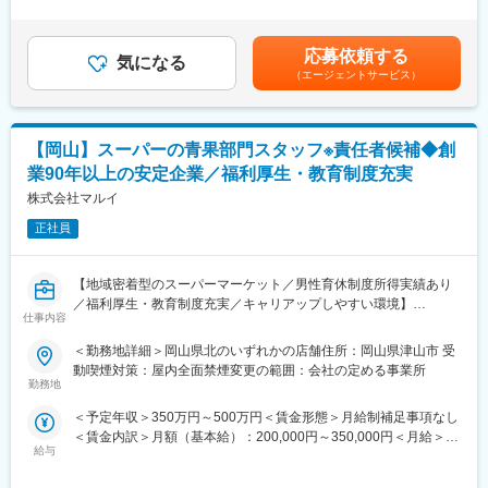
＞※給与詳細は能力・業務担当範囲により変動します。■昇給：年
・部門管理数値の把握・分析・管理
域とともに歩む企業として、より一層努力して参ります。
1回（5月）■賞与：年2回（7月、12月)■業績により決算賞与あり
・作業工程の計画・立案・指示・統括
賃金はあくまでも目安の金額であり、選考を通じて上下する可能
・商品仕入・発注システム操作・専用システム操作・Excel表等の
変更の範囲：会社の定める業務
応募依頼する
気になる
性があります。月給(月額)は固定手当を含めた表記です。
操作、関数計算
（エージェントサービス）
※ゆくゆくは主任・チーフ・MGとしてご活躍頂ければと考えてお
ります。
【岡山】スーパーの青果部門スタッフ※責任者候補◆創
■当社の人材育成制度：
「マルイアカデミー」を設立し、社員の教育、資格取得を後押し
業90年以上の安定企業／福利厚生・教育制度充実
しています。店舗における様々なスキル向上のための各種研修が
株式会社マルイ
充実しており、入社から10年後のキャリア形成を計画します。
正社員
■当社の特徴：
1931年2月、津山市元魚町14番地にマルイ食料品店として創業。
【地域密着型のスーパーマーケット／男性育休制度所得実績あり
西日本エリアの食料品店では最も早くセルフサービス方式を導入
／福利厚生・教育制度充実／キャリアップしやすい環境】
したスーパーマーケットです。1958年8月には株式会社マルイを
仕事内容
設立。現在は岡山県、鳥取県、島根県で食品スーパーマーケット
当社は地域の食のライフラインを支えるスーパーマーケットとし
を展開しています。2020年からは本格的にデジタルトランスフォ
＜勤務地詳細＞岡山県北のいずれかの店舗住所：岡山県津山市 受
て、岡山・鳥取・島根で店舗展開をしております。現在食品スー
ーメーション（以下、DX）への取組みを開始しました。フルセル
動喫煙対策：屋内全面禁煙変更の範囲：会社の定める事業所
パーマーケット事業の拡大、収益性の向上により、今回は青果部
フレジの導入、デジタル販促の強化、お客様1人ひとりの購買実績
勤務地
門のスタッフを募集しています。
からお客様に最適な商品提案を実現しています。
＜予定年収＞350万円～500万円＜賃金形態＞月給制補足事項なし
今後も、新たなサービスや商品を創造し、変革し、地域の皆様の
＜賃金内訳＞月額（基本給）：200,000円～350,000円＜月給＞
■業務内容：
健やかな食生活のお手伝いが出来る「食の専門家」を目指し、地
給与
200,000円～350,000円＜昇給有無＞有＜残業手当＞有＜給与補足
・青果部門での仕入・品出し・商品加工・鮮度管理
域とともに歩む企業として、より一層努力して参ります。
＞※給与詳細は能力・業務担当範囲により変動します。■昇給：年
・青果商品の企画立案