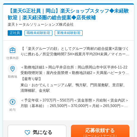
ら、当社ではノルマを設けていません。
リア設計が構築可能です。
目安の金額であり、選考を通じて上下する可能性があります。月
給(月額)は固定手当を含めた表記です。
【楽天G正社員｜岡山】楽天ショップスタッフ◆未経験
＜前職例＞
■当社の特徴：
歓迎｜楽天経済圏の総合提案◆店長候補
事務、営業、総務、アパレル、ホテル、サービス業、飲食店、化
〇「プチプラショップ（お手頃価格でかわいい洋服）」をコンセ
粧品販売、ウェディングプランナーなど、様々な経歴の社員が活
楽天トータルソリューションズ株式会社
プトに、郊外型店舗を展開しています。20代から30代の方を対象
躍しています！
に、「カジュアル・ガーリー」な品揃えを中心に、大人の女性向
正社員
職種未経験歓迎
業種未経験歓迎
けの「ベーシック」なブランドも展開しており、幅広い年齢層の
■教育制度
方々から支持をいただいています。例）ティーンズや40代以上の
店舗配属後は、専属の先輩社員がシスター（※）としてマンツーマ
女性も。
【「楽天グループの顔」としてグループ商材の総合提案×店舗づく
ンで実務をサポートするのでご安心ください。
〇今後も複数のエリアに進出予定です。集客力のあるモールを中
りに携わる／所定労働時間7.5H×残業月平均20H未満／マイカー通
◆基礎知識…ビジネスマナー、ジュエリーの基礎知識
心に店舗を拡大しており、慎重な経営体制で安定した事業展開を
仕事内容
勤相談可◎／月8日～休み】
◆接客／販売スキル…コンサル理論、購買心理学、ブライダル接
しています。
楽天モバイルショップに来店されるお客様へ、楽天経済圏の幅広
＜勤務地詳細1＞岡山平井店住所：岡山県岡山市中区平井6-11-22
客
いサービスを総合的にご提案します。
受動喫煙対策：屋内全面禁煙＜勤務地詳細2＞天満屋ハピータウン
◆会話／提案力…ホスピタリティマインドの育成、洞察力／アプ
変更の範囲：会社の定める業務
単なる携帯販売ではなく、楽天グループ唯一の対面チャネルとし
勤務地
鴨方店住所：岡山県浅口市鴨方町六条院中2128-1 受動喫煙対策：
ローチ力向上、共感表現など
【最寄り駅】
て、お客様の生活をより豊かにするトータルサポートを行うポジ
屋内全面禁煙変更の範囲：会社の定める事業所
※「シスター・ブラザー制度」…年次の近い先輩社員がスタッフに
東山・おかでんミュージアム駅、鴨方駅、門田屋敷駅、里庄駅、
ションです。
合わせた教育・実務のサポートをいたします
清輝橋駅、金光駅
■具体的には：
＜予定年収＞370万円～550万円＜賃金形態＞月給制＜賃金内訳＞
■キャリアアップ
◇お客様対応
月額（基本給）：265,500円～370,000円＜月給＞265,500円～
エフ・ディ・シィ・フレンズには、スキルや経験を活かせる様々
・新規契約・機種変更の受付および提案
給与
370,000円＜昇給有無＞有＜残業手当＞有＜給与補足＞※賞与年2
な職種があります。ファッションアドバイザー・店長・エリア課
・料金プラン、楽天ポイント活用、楽天カード、各種サービスの
回※別途インセンティブ支給あり賃金はあくまでも目安の金額であ
長・トレーナーなど。現在も沢山の仲間たちがそれぞれのステー
案内
り、選考を通じて上下する可能性があります。月給(月額)は固定手
ジで活躍しキャリアを積み重ねています。様々な可能性を広げる
・スマホの初期設定・データ移行サポート
当を含めた表記です。
ことができます。
応募依頼する
・問い合わせ対応
気になる
「後輩指導」「接客のスキルアップ」「店舗マネジメント」な
（エージェントサービス）