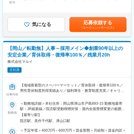
ITベンダー側での経験を活かし、ユーザー企業の立場で現場業務
給与
571,000円＜昇給有無＞有＜残業手当＞有＜給与補足＞※給与詳細
域とともに歩む企業として、より一層努力して参ります。
の理解・要件定義・導入展開・定着支援をリードしていただきま
は能力・業務担当範囲により変動します。■昇給：年1回（5月）■
す。
賞与：年2回（7月、12月）■業績により決算賞与あり賃金はあく
変更の範囲：会社の定める業務
単なるシステム導入ではなく、「現場で成果を出す仕組み作り」
までも目安の金額であり、選考を通じて上下する可能性がありま
応募依頼する
がゴールです。
気になる
す。月給(月額)は固定手当を含めた表記です。
（エージェントサービス）
■業務内容：
1. 店舗情報システムの企画・導入
- POS・在庫・発注など営業システム、バックオフィス向けシステ
【岡山／転勤無】人事～採用メイン◆創業90年以上の
ムなどの導入プロジェクト推進
安定企業／育休取得・復帰率100％／残業月20h
- 現場課題のヒアリングと要件定義、ベンダー折衝・管理
株式会社マルイ
2. 店舗現場との協働推進
正社員
- 店舗スタッフとの定例ミーティング、現地ヒアリング
- 操作教育・マニュアル整備・初期トラブル対応
- 店舗ごとの成功事例の共有とナレッジ展開
【地域密着型のスーパーマーケット／育休取得・復帰率100％／
男性育休制度所得実績あり／福利厚生・教育制度充実／キャリア
3. 業務改善とPDCA実行
仕事内容
ップしやすい環境】
- システム導入による定量・定性効果の分析
＜勤務地詳細＞本社住所：岡山県津山市戸島893-15 勤務地最寄
- 継続的な業務改善提案とアップデート企画
当社は地域の食のライフラインを支えるスーパーマーケットとし
駅：JR姫新線／院庄駅受動喫煙対策：屋内全面禁煙変更の範囲：
- 関連部門（販促、商品、経理など）との横断連携
て、岡山・鳥取・島根で店舗展開をしております。
勤務地
会社の定める事業所
【最寄り駅】
今回は地域人材の確保を担っていただく総務人事の追加募集を実
■キャリアパス：
院庄駅、美作千代駅、津山口駅
施しております。
- 初期：プロジェクト管理者として自社のシステム導入推進・現場
＜予定年収＞400万円～600万円＜賃金形態＞月給制＜賃金内訳＞
展開
■業務内容：