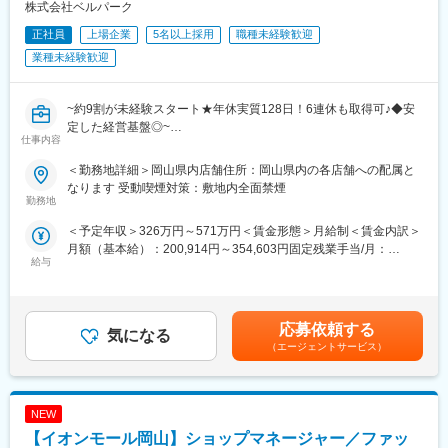
株式会社ベルパーク
ことだらけで当然」というスタンスでフォローしているので、新
しい方もなじみやすいはず！
正社員
上場企業
5名以上採用
職種未経験歓迎
■仕事の魅力：
業種未経験歓迎
★店舗ごとに裁量があり、店長の判断で店舗運営を行えるのが特
徴です。例えば催事やショッピングモールのイベントに参加して
くじ引きキャンペーンを行ったり、折込チラシの配布を決定する
~約9割が未経験スタート★年休実質128日！6連休も取得可♪◆安
のも店長の発案によるもの。自分のアイディアが売上につながり
定した経営基盤◎~
ます。
仕事内容
★満足の待遇
■職務内容
給与例：
＜勤務地詳細＞岡山県内店舗住所：岡山県内の各店舗への配属と
当社直営のソフトバンクショップで、お客様の受付対応、携帯電
店舗責任者：年収550万円／マネージャー：年収700万円／課長：
なります 受動喫煙対策：敷地内全面禁煙
話やスマートフォンのサービスや商品案内といった仕事をお任せ
勤務地
年収800万円
します。
＜ 社員の年収例 ＞
＜予定年収＞326万円～571万円＜賃金形態＞月給制＜賃金内訳＞
※チームでコミュニケーションを取りながら仕事に取り組んで頂き
年収643万円（月給41万円＋賞与2回／29歳 店長職 経験2年）
月額（基本給）：200,914円～354,603円固定残業手当/月：
ます。
年収678万円（月給44万円＋賞与2回／31歳 店長職 経験3年）
給与
21,500円～35,700円（固定残業時間15時間0分/月）超過した時間
◇受付対応
※ソフトバンク認定資格取得による手当（1～8万円／月・年額96
外労働の残業手当は追加支給＜月給＞222,414円～390,303円（一
◇サービス・商品のご案内、手続き
万円）年間4回ある資格試験で4種類の認定資格を取得することで
律手当を含む）＜昇給有無＞有＜残業手当＞有＜給与補足＞※ソフ
◇便利な使い方のレクチャー
月給にプラスして手当が支給。
トバンク認定資格を取得すると資格手当が追加支給されます。※上
◇店頭ディスプレイづくり
応募依頼する
・エグゼクティブショップディレクター：8万円
気になる
記月収・年収はみなし残業手当含む加えた金額です。賞与：年2回
◇店内イベントの企画・実施など
（エージェントサービス）
・ショップエキスパート・ショップディレクター：6万円
（6・12月）・昇給：年1回賞与とは別にインセンティブや特別賞
・チーフアドバイザー：3万円
与も支給実績あり（2025年は30万円の追加支給を実施） 賃金は
■研修体制充実♪
・アドバイザー：1万円
あくまでも目安の金額であり、選考を通じて上下する可能性があ
・約9割が未経験スタート★
試験内容は商品知識・接客・直近の販売実績などが評価対象とな
ります。月給(月額)は固定手当を含めた表記です。
NEW
教える立場の先輩社員の7割が未経験スタートなので、入社時の不
ります。合格率約88%！
安な気持ちはよく理解できます。
【イオンモール岡山】ショップマネージャー／ファッ
★働き方◎