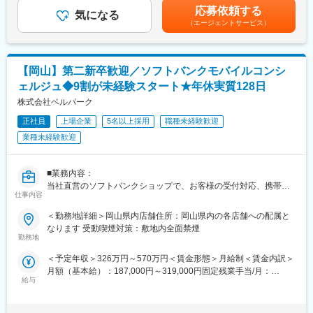
賃金はあくまでも目安の金額であり、選考を通じて上下する可能
・作業工程の計画・立案・指示・統括
変更の範囲：会社の定める業務
応募依頼する
気になる
性があります。月給(月額)は固定手当を含めた表記です。
・商品仕入・発注システム操作・専用システム操作・Excel表等の
（エージェントサービス）
操作、関数計算
※ゆくゆくは主任・チーフ・MGとしてご活躍頂ければと考えてお
ります。
【岡山】第二新卒歓迎／ソフトバンクモバイルコンシ
■当社の人材育成制度：
ェルジュ◆9割が未経験スタート★年休実質128日
「マルイアカデミー」を設立し、社員の教育、資格取得を後押し
株式会社ベルパーク
しています。店舗における様々なスキル向上のための各種研修が
充実しており、入社から10年後のキャリア形成を計画します。
正社員
上場企業
5名以上採用
職種未経験歓迎
業種未経験歓迎
■当社の特徴：
1931年2月、津山市元魚町14番地にマルイ食料品店として創業。
西日本エリアの食料品店では最も早くセルフサービス方式を導入
■業務内容：
したスーパーマーケットです。1958年8月には株式会社マルイを
当社直営のソフトバンクショップで、お客様の受付対応、携帯電
仕事内容
設立。現在は岡山県、鳥取県、島根県で食品スーパーマーケット
話やスマートフォンのサービスや商品案内といった仕事をお任せ
を展開しています。2020年からは本格的にデジタルトランスフォ
します。
＜勤務地詳細＞岡山県内店舗住所：岡山県内の各店舗への配属と
ーメーション（以下、DX）への取組みを開始しました。フルセル
◇受付対応
なります 受動喫煙対策：敷地内全面禁煙
フレジの導入、デジタル販促の強化、お客様1人ひとりの購買実績
◇サービス・商品のご案内、手続き
勤務地
からお客様に最適な商品提案を実現しています。
◇便利な使い方のレクチャー
＜予定年収＞326万円～570万円＜賃金形態＞月給制＜賃金内訳＞
今後も、新たなサービスや商品を創造し、変革し、地域の皆様の
◇店頭ディスプレイづくり
月額（基本給）：187,000円～319,000円固定残業手当/月：
健やかな食生活のお手伝いが出来る「食の専門家」を目指し、地
◇店内イベントの企画・実施 など
給与
20,900円～35,700円（固定残業時間15時間0分/月）超過した時間
域とともに歩む企業として、より一層努力して参ります。
販売スペースを企画したり、各プロジェクトのリーダー・メンバ
外労働の残業手当は追加支給＜月給＞207,900円～354,700円（一
ーとして活動したり。手を挙げれば自らのアイディアを形にする
律手当を含む）＜昇給有無＞有＜残業手当＞有＜給与補足＞※ソフ
変更の範囲：会社の定める業務
チャンスがたくさんあります！単なる接客ではなく「感動接客」