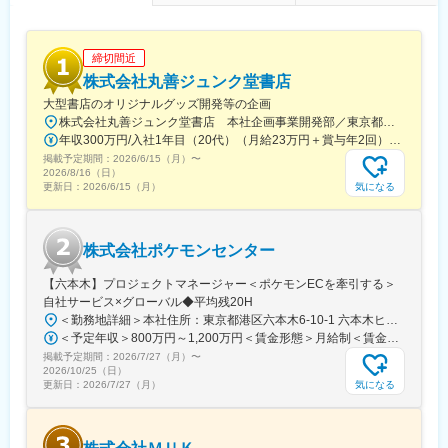
■当社の特徴：
1931年2月、津山市元魚町14番地にマルイ食料品店として創業。
西日本エリアの食料品店では最も早くセルフサービス方式を導入
締切間近
したスーパーマーケットです。1958年8月には株式会社マルイを
株式会社丸善ジュンク堂書店
設立。現在は岡山県、鳥取県、島根県で食品スーパーマーケット
大型書店のオリジナルグッズ開発等の企画
を展開しています。2020年からは本格的にデジタルトランスフォ
株式会社丸善ジュンク堂書店 本社企画事業開発部／東京都中央区新川1-28-23 東京ダイヤビルディング5号館9階★東京メトロ「茅場町駅」徒歩8分★JR・東京メトロ「八丁堀駅」（B4出口）徒歩5分
ーメーション（以下、DX）への取組みを開始しました。フルセル
年収300万円/入社1年目（20代）（月給23万円＋賞与年2回） 年収390万円/入社5年目（30代）（月給30万円＋賞与年2回）
フレジの導入、デジタル販促の強化、お客様1人ひとりの購買実績
掲載予定期間：
からお客様に最適な商品提案を実現しています。
2026/6/15（月）
〜
2026/8/16（日）
今後も、新たなサービスや商品を創造し、変革し、地域の皆様の
気になる
更新日：
2026/6/15（月）
健やかな食生活のお手伝いが出来る「食の専門家」を目指し、地
域とともに歩む企業として、より一層努力して参ります。
株式会社ポケモンセンター
変更の範囲：会社の定める業務
【六本木】プロジェクトマネージャー＜ポケモンECを牽引する＞
自社サービス×グローバル◆平均残20H
＜勤務地詳細＞本社住所：東京都港区六本木6-10-1 六本木ヒルズ森タワー47F受動喫煙対策：屋内全面禁煙変更の範囲：会社の定める事業所（リモートワーク含む）
＜予定年収＞800万円～1,200万円＜賃金形態＞月給制＜賃金内訳＞月額（基本給）：598,822円～837,000円固定残業手当/月：109,011円～163,480円（固定残業時間25時間0分/月）超過した時間外労働の残業手当は追加支給＜月給＞707,833円～1,000,480円（一律手当を含む）＜昇給有無＞有＜残業手当＞有賃金はあくまでも目安の金額であり、選考を通じて上下する可能性があります。月給(月額)は固定手当を含めた表記です。
掲載予定期間：
2026/7/27（月）
〜
2026/10/25（日）
気になる
更新日：
2026/7/27（月）